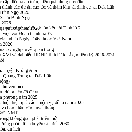
cấp diễn ra an toàn, hiệu quả, đúng quy định
thành các dự án cao tốc và thăm khu tái định cư tại Đắk Lắk
 Bính Ngọ 2026
u Xuân Bính Ngọ
m 2026
các tuyến đường thôn, buôn kết nối Tỉnh lộ 2
 địa phương năm 2026
m việc với Đoàn thanh tra EC
viện nhân Ngày Thầy thuốc Việt Nam
ăm 2026
a các nghị quyết quan trọng
hoá XVI và đại biểu HĐND tỉnh Đắk Lắk, nhiệm kỳ 2026-2031
mới
Na, huyện Krông Ana
h Quang Trung tại Đắk Lắk
rộng)
g bộ ven biển
n đúng tiến độ đề ra
địa phương năm 2025
hực hiện hiệu quả các nhiệm vụ đề ra năm 2025
n và hôn nhân cận huyết thống
 Sở TNMT
rong không gian phát triển mới
 hướng phát triển chuyên sâu đến 2030
óa, du lịch