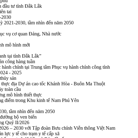
 phủ
n đầu tư tỉnh Đắk Lắk
ên tai
1-2030
 kỳ 2021-2030, tầm nhìn đến năm 2050
phục vụ cơ quan Đảng, Nhà nước
ính mô hình mới
anh tại tỉnh Đắk Lắk”
sản công hàng tuần
 hành chính tại Trung tâm Phục vụ hành chính công tỉnh
2024 - 2025
 thủy sản
 thực địa Dự án cao tốc Khánh Hòa - Buôn Ma Thuột
ảy toàn cầu
ng mô hình thiết thực
rọng điểm trong Khu kinh tế Nam Phú Yên
2030, tầm nhìn đến năm 2050
 đường bộ ven biển
ong Quý II/2026
n 2026 – 2030 với Tập đoàn Bưu chính Viễn thông Việt Nam
n lực y tế cho trạm y tế cấp xã