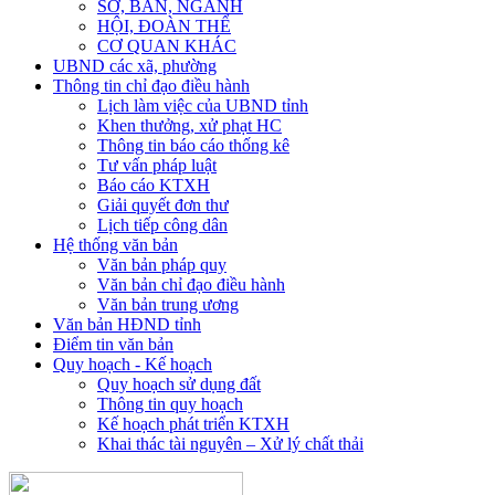
SỞ, BAN, NGÀNH
HỘI, ĐOÀN THỂ
CƠ QUAN KHÁC
UBND các xã, phường
Thông tin chỉ đạo điều hành
Lịch làm việc của UBND tỉnh
Khen thưởng, xử phạt HC
Thông tin báo cáo thống kê
Tư vấn pháp luật
Báo cáo KTXH
Giải quyết đơn thư
Lịch tiếp công dân
Hệ thống văn bản
Văn bản pháp quy
Văn bản chỉ đạo điều hành
Văn bản trung ương
Văn bản HĐND tỉnh
Điểm tin văn bản
Quy hoạch - Kế hoạch
Quy hoạch sử dụng đất
Thông tin quy hoạch
Kế hoạch phát triển KTXH
Khai thác tài nguyên – Xử lý chất thải