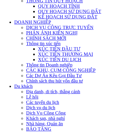
THÔNG TIN QUY HOẠCH
QUY HOẠCH TỈNH
QUY HOẠCH SỬ DỤNG ĐẤT
KẾ HOẠCH SỬ DỤNG ĐẤT
DOANH NGHIỆP
DỊCH VỤ CÔNG TRỰC TUYẾN
PHẢN ÁNH KIẾN NGHỊ
CHÍNH SÁCH MỚI
Thông tin xúc tiến
XÚC TIẾN ĐẦU TƯ
XÚC TIẾN THƯƠNG MẠI
XÚC TIẾN DU LỊCH
Thông tin Doanh nghiệp
CÁC KHU, CỤM CÔNG NGHIỆP
Các Dự Án Kêu Gọi Đầu Tư
Chính sách thu hút vốn đầu tư
Du khách
Địa danh, di tích, thắng cảnh
Lễ hội
Các tuyến du lịch
Dịch vụ du lịch
Dịch Vụ Công Cộng
Khách sạn, nhà nghỉ
Nhà hàng, Quán ăn
BẢO TÀNG