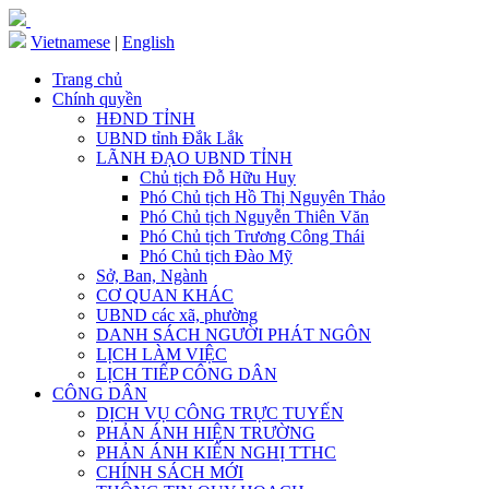
Vietnamese
|
English
Trang chủ
Chính quyền
HĐND TỈNH
UBND tỉnh Đắk Lắk
LÃNH ĐẠO UBND TỈNH
Chủ tịch Đỗ Hữu Huy
Phó Chủ tịch Hồ Thị Nguyên Thảo
Phó Chủ tịch Nguyễn Thiên Văn
Phó Chủ tịch Trương Công Thái
Phó Chủ tịch Đào Mỹ
Sở, Ban, Ngành
CƠ QUAN KHÁC
UBND các xã, phường
DANH SÁCH NGƯỜI PHÁT NGÔN
LỊCH LÀM VIỆC
LỊCH TIẾP CÔNG DÂN
CÔNG DÂN
DỊCH VỤ CÔNG TRỰC TUYẾN
PHẢN ÁNH HIỆN TRƯỜNG
PHẢN ÁNH KIẾN NGHỊ TTHC
CHÍNH SÁCH MỚI