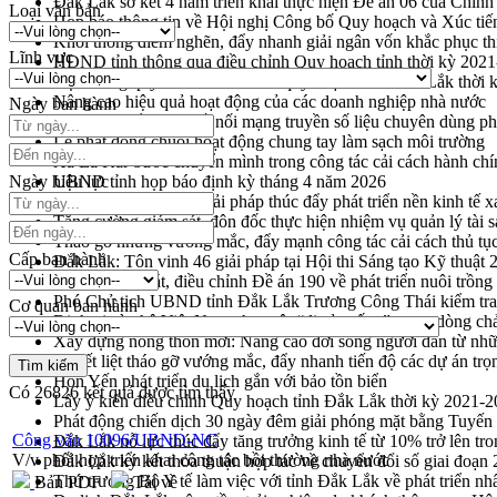
Đắk Lắk sơ kết 4 năm triển khai thực hiện Đề án 06 của Chính
Loại văn bản
Họp báo thông tin về Hội nghị Công bố Quy hoạch và Xúc tiế
Khơi thông điểm nghẽn, đẩy nhanh giải ngân vốn khắc phục thi
Lĩnh vực
HĐND tỉnh thông qua điều chỉnh Quy hoạch tỉnh thời kỳ 202
Hội thảo góp ý hồ sơ điều chỉnh quy hoạch tỉnh Đắk Lắk thời
Nâng cao hiệu quả hoạt động của các doanh nghiệp nhà nước
Ngày ban hành
Hội nghị triển khai kết nối mạng truyền số liệu chuyên dùng 
Lễ phát động chuỗi hoạt động chung tay làm sạch môi trường
Xã Ea Kar bước chuyển mình trong công tác cải cách hành ch
Ngày hiệu lực
UBND tỉnh họp báo định kỳ tháng 4 năm 2026
Hội thảo khoa học “Giải pháp thúc đẩy phát triển nền kinh tế x
Tăng cường giám sát, đôn đốc thực hiện nhiệm vụ quản lý tài 
Tháo gỡ những vướng mắc, đẩy mạnh công tác cải cách thủ tục
Cấp ban hành
Đắk Lắk: Tôn vinh 46 giải pháp tại Hội thi Sáng tạo Kỹ thuật 
Đắk Lắk rà soát, điều chỉnh Đề án 190 về phát triển nuôi trồng
Phó Chủ tịch UBND tỉnh Đắk Lắk Trương Công Thái kiểm tra
Cơ quan ban hành
Định vị cà phê Việt Nam như một “di sản sống” trong dòng ch
Xây dựng nông thôn mới: Nâng cao đời sống người dân từ nhữ
Quyết liệt tháo gỡ vướng mắc, đẩy nhanh tiến độ các dự án t
Hòn Yến phát triển du lịch gắn với bảo tồn biển
Có
26826
kết quả được tìm thấy
Lấy ý kiến điều chỉnh Quy hoạch tỉnh Đắk Lắk thời kỳ 2021-
Phát động chiến dịch 30 ngày đêm giải phóng mặt bằng Tuyến
Công văn 10096/UBND-NC
Đắk Lắk nỗ lực thúc đẩy tăng trưởng kinh tế từ 10% trở lên tr
V/v phối hợp triển khai công tác bồi thường nhà nước
Đắk Lắk ký kết thỏa thuận hợp tác về chuyển đổi số giai đoạ
Thứ trưởng Bộ Y tế làm việc với tỉnh Đắk Lắk về phát triển nhâ
Bản PDF
Tải về