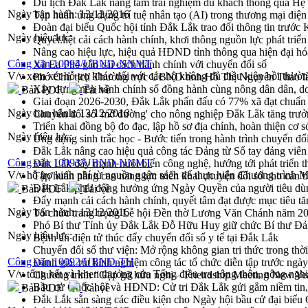
Du lịch Đắk Lắk nâng tầm trải nghiệm du khách thông qua Hệ 
Ngày ban hành:
13/12/2016
Tập huấn ứng dụng trí tuệ nhân tạo (AI) trong thương mại điệ
Đoàn đại biểu Quốc hội tỉnh Đắk Lắk trao đổi thông tin trước
Ngày hiệu lực:
Quyết liệt cải cách hành chính, khơi thông nguồn lực phát triển
Nâng cao hiệu lực, hiệu quả HĐND tỉnh thông qua hiện đại hó
Công văn 10094/UBND-NNMT
Xã Ea Phê gắn cải cách hành chính với chuyển đổi số
V/v xem xét hỗ trợ khác đối với các hộ không đủ điều kiện bồi thườ
Phó Chủ tịch Thường trực UBND tỉnh Hồ Thị Nguyên Thảo làm
Xây dựng nền hành chính số đồng hành cùng nông dân dân, d
Bản PDF
Tải về
Giai đoạn 2026-2030, Đắk Lắk phấn đấu có 77% xã đạt chuẩn
Ngày ban hành:
13/12/2016
Chuyển đổi số 'mở đường' cho nông nghiệp Đắk Lắk tăng trưở
Triển khai đồng bộ đo đạc, lập hồ sơ địa chính, hoàn thiện cơ sở
Ngày hiệu lực:
Ứng dụng sinh trắc học - Bước tiến trong hành trình chuyển đổ
Đắk Lắk nâng cao hiệu quả công tác Đảng từ Sổ tay đảng viên 
Công văn 10093/UBND-NNMT
Đắk Lắk đẩy mạnh nuôi biển công nghệ, hướng tới phát triển 
V/v hỗ trợ kinh phí từ nguồn ngân sách để thực hiện Chương trìn
Tập huấn nâng cao năng lực triển khai chuyển đổi số cho cán 
Đắk Lắk phát động hưởng ứng Ngày Quyền của người tiêu dù
Bản PDF
Tải về
Đẩy mạnh cải cách hành chính, quyết tâm đạt được mục tiêu tă
Ngày ban hành:
13/12/2016
Tổ chức trang trọng Lễ hội Đền thờ Lương Văn Chánh năm 2
Phó Bí thư Tỉnh ủy Đắk Lắk Đỗ Hữu Huy giữ chức Bí thư Đả
Ngày hiệu lực:
Bệnh án điện tử thúc đẩy chuyển đổi số y tế tại Đắk Lắk
Chuyển đổi số thư viện: Mở rộng không gian tri thức trong thời
Công văn 10092/UBND-TH
Đánh giá, rút kinh nghiệm công tác tổ chức diễn tập trước ngà
V/v tổng kết và khen thưởng của Tổng điều tra nông thôn, nông ngh
Chương trình “Gặp gỡ hữu nghị – Friendship Meeting New Ye
Bầu cử Quốc hội và HĐND: Cử tri Đắk Lắk gửi gắm niềm tin, 
Bản PDF
Tải về
Đắk Lắk sẵn sàng các điều kiện cho Ngày hội bầu cử đại bi