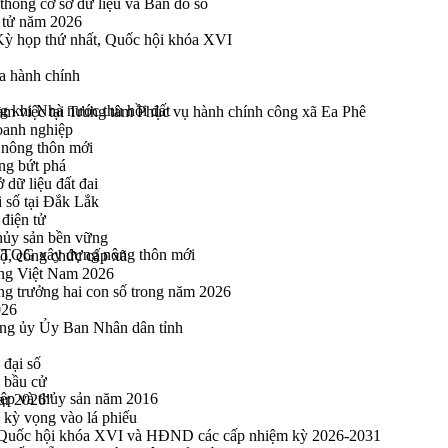
thống cơ sở dữ liệu và Bản đồ số
n tử năm 2026
 Kỳ họp thứ nhất, Quốc hội khóa XVI
a hành chính
ng khi Nhà nước thu hồi đất
 việc tại Trung tâm Phục vụ hành chính công xã Ea Phê
oanh nghiệp
 nông thôn mới
ng bứt phá
 dữ liệu đất đai
i số tại Đắk Lắk
điện tử
thủy sản bền vững
h MTQG xây dựng nông thôn mới
bộ, công chức cấp xã
ng Việt Nam 2026
ng trưởng hai con số trong năm 2026
026
ng ủy Ủy Ban Nhân dân tỉnh
 đại số
y bầu cử
iệp và thủy sản năm 2016
ar 2026”
kỳ vọng vào lá phiếu
ểu Quốc hội khóa XVI và HĐND các cấp nhiệm kỳ 2026-2031