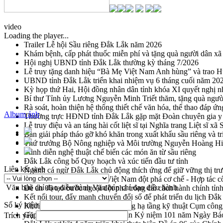
video
Loading the player...
Trailer Lễ hội Sầu riêng Đắk Lắk năm 2026
Khám bệnh, cấp phát thuốc miễn phí và tặng quà người dân xã
Hội nghị UBND tỉnh Đắk Lắk thường kỳ tháng 7/2026
Lễ truy tặng danh hiệu “Bà Mẹ Việt Nam Anh hùng” và trao 
UBND tỉnh Đắk Lắk triển khai nhiệm vụ 6 tháng cuối năm 20
Kỳ họp thứ Hai, Hội đồng nhân dân tỉnh khóa XI quyết nghị n
Bí thư Tỉnh ủy Lương Nguyễn Minh Triết thăm, tặng quà ngườ
Rà soát, hoàn thiện hệ thống thiết chế văn hóa, thể thao đáp ứn
Album ảnh
Thường trực HĐND tỉnh Đắk Lắk gặp mặt Đoàn chuyên gia y 
Lễ truy điệu và an táng hài cốt liệt sĩ tại Nghĩa trang Liệt sĩ x
Bàn giải pháp tháo gỡ khó khăn trong xuất khẩu sầu riêng và 
Thứ trưởng Bộ Nông nghiệp và Môi trường Nguyễn Hoàng Hiệp 
Trình diễn nghệ thuật chế biến các món ăn từ sầu riêng
Đắk Lắk công bố Quy hoạch và xúc tiến đầu tư tỉnh
Liên kết web
Ngành cá ngừ Đắk Lắk chủ động thích ứng để giữ vững thị tr
Diễn đàn Kinh tế tư nhân Việt Nam đột phá cơ chế - Hợp tác c
Văn bản chỉ đạo điều hành
Văn bản chỉ đạo điều hành
Đề án 06 tạo bước ngoặt đột phá trong cải cách hành chính tỉ
Kết nối tour, đẩy mạnh chuyển đổi số để phát triển du lịch Đắ
Số ký hiệu
Khởi động Dự án Đầu tư xây dựng hạ tầng kỹ thuật Cụm công
Gặp mặt các cơ quan báo chí nhân Kỷ niệm 101 năm Ngày Bá
Trích yếu