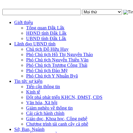
Giới thiệu
Tổng quan Đắk Lắk
HĐND tỉnh Đắk Lắk
UBND tỉnh Đắk Lắk
Lãnh đạo UBND tỉnh
Chủ tịch Đỗ Hữu Huy
Phó Chủ tịch Hồ Thị Nguyên Thảo
Phó Chủ tịch Nguyễn Thiên Văn
Phó Chủ tịch Trương Công Thái
Phó Chủ tịch Đào Mỹ
Phó Chủ tịch Y Nhuân Byă
Tin tức sự kiện
Tiếp cận thông tin
Kinh tế
Đột phá phát triển KHCN, ĐMST, CĐS
Văn hóa, Xã hội
Giảm nghèo về thông tin
Cải cách hành chính
Giáo dục, Khoa học, Công nghệ
Chương trình tái canh cây cà phê
Sở, Ban, Ngành