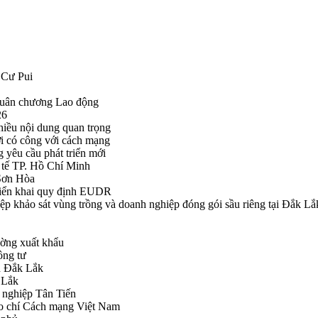
 Cư Pui
Huân chương Lao động
26
hiều nội dung quan trọng
i có công với cách mạng
g yêu cầu phát triển mới
tế TP. Hồ Chí Minh
ã Sơn Hòa
triển khai quy định EUDR
khảo sát vùng trồng và doanh nghiệp đóng gói sầu riêng tại Đắk Lắ
ường xuất khẩu
ông tư
nh Đắk Lắk
k Lắk
 nghiệp Tân Tiến
o chí Cách mạng Việt Nam