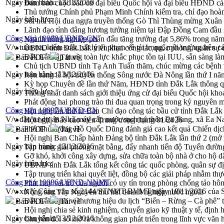
Ngày ban hành:
13/12/2016
Đảm bảo cuộc bầu cử đại biểu Quốc hội và đại biểu HĐND các 
Thủ tướng Chính phủ Phạm Minh Chính kiểm tra, chỉ đạo hoàn 
Ngày hiệu lực:
Sôi nổi Hội đua ngựa truyền thống Gò Thì Thùng mừng Xuân
Lãnh đạo tỉnh dâng hương tưởng niệm tại Đập Đồng Cam đầ
Công văn 10088/UBND-CN
Ngành nông nghiệp phấn đấu tăng trưởng đạt 5,86% trong nă
V/v tuần tra, kiểm soát, xử lý vi phạm về tải trọng, môi trường trên 
UBND tỉnh Đắk Lắk triển khai công tác quốc phòng, quân sự
Đắk Lắk tập trung toàn lực khắc phục tồn tại IUU, sẵn sàng là
Bản PDF
Tải về
Chủ tịch UBND tỉnh Tạ Anh Tuấn thăm, chúc mừng các bệnh 
Ngày ban hành:
13/12/2016
Rộn ràng lễ hội truyền thống Sông nước Đà Nông lần thứ I n
Kỳ họp Chuyên đề lần thứ Năm, HĐND tỉnh Đắk Lắk thông qu
Ngày hiệu lực:
Thống nhất danh sách giới thiệu ứng cử đại biểu Quốc hội k
Phát động hai phong trào thi đua quan trọng trong kỷ nguyên 
Công văn 10087/UBND-CN
Hội nghị lần thứ tư Ban Chỉ đạo công tác bầu cử tỉnh Đắk Lắk
V/v đầu tư dự án Nhà máy cấp nước sạch tại thôn Ea Tung, xã Ea 
Hội nghị Báo cáo viên Trung ương tháng 01/2026
Phó Thủ tướng Hồ Quốc Dũng đánh giá cao kết quả Chiến dịc
Bản PDF
Tải về
Hội nghị Ban Chấp hành Đảng bộ tỉnh Đắk Lắk lần thứ 2 (mở 
Ngày ban hành:
13/12/2016
Tập trung giải phóng mặt bằng, đẩy nhanh tiến độ Tuyến đườn
Gỡ khó, khởi công xây dựng, sửa chữa toàn bộ nhà ở cho hộ dâ
Ngày hiệu lực:
UBND tỉnh Đắk Lắk tổng kết công tác quốc phòng, quân sự 
Tập trung triển khai quyết liệt, đồng bộ các giải pháp nhằm t
Công văn 10086/UBND-NNMT
Phát huy vai trò của người có uy tín trong phòng chống tảo hô
V/v xử lý Công văn số 2144/STNMT-BVMT ngày 18/11/2016 của
Nông sản Tây Nguyên thu hút doanh nghiệp nước ngoài
Đắk Lắk định vị thương hiệu du lịch “Biển – Rừng – Cà phê” t
Bản PDF
Tải về
Hội nghị chia sẻ kinh nghiệm, chuyển giao kỹ thuật y tế, định
Ngày ban hành:
13/12/2016
Chuyển đổi số mở ra không gian phát triển trong lĩnh vực văn h