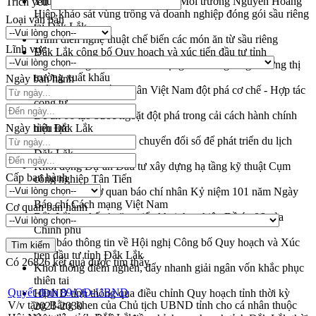
Thứ trưởng Bộ Nông nghiệp và Môi trường Nguyễn Hoàng
Trích yếu
Hiệp khảo sát vùng trồng và doanh nghiệp đóng gói sầu riêng
Loại văn bản
tại Đắk Lắk
Trình diễn nghệ thuật chế biến các món ăn từ sầu riêng
Lĩnh vực
Đắk Lắk công bố Quy hoạch và xúc tiến đầu tư tỉnh
Ngành cá ngừ Đắk Lắk chủ động thích ứng để giữ vững thị
trường xuất khẩu
Ngày ban hành
Diễn đàn Kinh tế tư nhân Việt Nam đột phá cơ chế - Hợp tác
công tư
Đề án 06 tạo bước ngoặt đột phá trong cải cách hành chính
Ngày hiệu lực
tỉnh Đắk Lắk
Kết nối tour, đẩy mạnh chuyển đổi số để phát triển du lịch
Đắk Lắk
Khởi động Dự án Đầu tư xây dựng hạ tầng kỹ thuật Cụm
Cấp ban hành
công nghiệp Tân Tiến
Gặp mặt các cơ quan báo chí nhân Kỷ niệm 101 năm Ngày
Báo chí Cách mạng Việt Nam
Cơ quan ban hành
Đắk Lắk sơ kết 4 năm triển khai thực hiện Đề án 06 của
Chính phủ
Họp báo thông tin về Hội nghị Công bố Quy hoạch và Xúc
tiến đầu tư tỉnh Đắk Lắk
Có
26826
kết quả được tìm thấy
Khơi thông điểm nghẽn, đẩy nhanh giải ngân vốn khắc phục
thiên tai
Quyết định 89/QĐ-UBND
HĐND tỉnh thông qua điều chỉnh Quy hoạch tỉnh thời kỳ
V/v tặng Bằng khen của Chủ tịch UBND tỉnh cho cá nhân thuộc
2021-2030