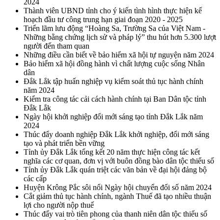
2024
Thành viên UBND tỉnh cho ý kiến tình hình thực hiện kế
hoạch đầu tư công trung hạn giai đoạn 2020 - 2025
Triển lãm lưu động “Hoàng Sa, Trường Sa của Việt Nam -
Những bằng chứng lịch sử và pháp lý” thu hút hơn 5.300 lượt
người đến tham quan
Những điều cần biết về bảo hiểm xã hội tự nguyện năm 2024
Bảo hiểm xã hội đồng hành vì chất lượng cuộc sống Nhân
dân
Đắk Lắk tập huấn nghiệp vụ kiểm soát thủ tục hành chính
năm 2024
Kiểm tra công tác cải cách hành chính tại Ban Dân tộc tỉnh
Đắk Lắk
Ngày hội khởi nghiệp đổi mới sáng tạo tỉnh Đắk Lắk năm
2024
Thúc đẩy doanh nghiệp Đắk Lắk khởi nghiệp, đổi mới sáng
tạo và phát triển bền vững
Tỉnh ủy Đắk Lắk tổng kết 20 năm thực hiện công tác kết
nghĩa các cơ quan, đơn vị với buôn đồng bào dân tộc thiểu số
Tỉnh ủy Đắk Lắk quán triệt các văn bản về đại hội đảng bộ
các cấp
Huyện Krông Pắc sôi nổi Ngày hội chuyển đổi số năm 2024
Cắt giảm thủ tục hành chính, ngành Thuế đã tạo nhiều thuận
lợi cho người nộp thuế
Thúc đẩy vai trò tiên phong của thanh niên dân tộc thiểu số