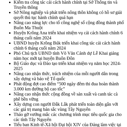
Kiểm tra công tác cải cách hành chính tại Sở Thông tin và
Truyền thông
Sở Nông nghiệp và phát triển nông thôn không có hồ sơ giải
quyết thủ tục hành chính quá hạn
Nâng cao năng lực cho tổ công nghệ số cộng đồng thành phố
Buôn Ma Thuột
Huyện Krông Ana triển khai nhiệm vụ cải cách hành chính 6
tháng cuối năm 2024
UBND huyện Krông Búk triển khai công tác cải cách hành
chính 6 tháng cuối năm 2024
Phó Chủ tịch UBND tỉnh Võ Văn Cảnh dự Lễ Khai giảng
năm học mới tại huyện Buôn Đôn
Bộ Giáo dục và Đào tạo triển khai nhiệm vụ năm học 2024-
2025
Nâng cao nhận thức, trách nhiệm của mỗi người dân trong
xây dựng và bảo vệ Tổ quốc
Phát động đợt cao điểm “500 ngày đêm thi đua hoàn thành
3.000 km đường bộ cao tốc”
Nâng cao nhận thức cộng đồng về sản xuất và canh tác cà
phê bền vững
Xây dựng con người Đắk Lắk phát triển toàn diện gắn với
các giá trị mang bản sắc vùng Tây Nguyên
Tháo gỡ vướng mắc các chương trình mục tiêu quốc gia cho
các tỉnh Tây Nguyên
Tiểu ban Kinh tế-Xã hội Đại hội XIV của Đảng làm việc tại