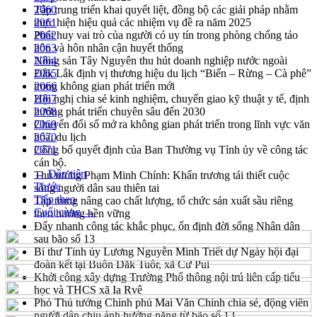
Tập trung triển khai quyết liệt, đồng bộ các giải pháp nhằm
2060
thực hiện hiệu quả các nhiệm vụ đề ra năm 2025
2061
Phát huy vai trò của người có uy tín trong phòng chống tảo
2062
hôn và hôn nhân cận huyết thống
2063
Nông sản Tây Nguyên thu hút doanh nghiệp nước ngoài
2064
Đắk Lắk định vị thương hiệu du lịch “Biển – Rừng – Cà phê”
2065
trong không gian phát triển mới
2066
Hội nghị chia sẻ kinh nghiệm, chuyển giao kỹ thuật y tế, định
2067
hướng phát triển chuyên sâu đến 2030
2068
Chuyển đổi số mở ra không gian phát triển trong lĩnh vực văn
2069
hóa, du lịch
2070
Công bố quyết định của Ban Thường vụ Tỉnh ủy về công tác
2071
cán bộ.
← Đầu tiên
Thủ tướng Phạm Minh Chính: Khẩn trương tái thiết cuộc
Trước
sống người dân sau thiên tai
Tiếp theo
Tập trung nâng cao chất lượng, tổ chức sản xuất sầu riêng
Cuối cùng →
theo hướng bền vững
Đẩy nhanh công tác khắc phục, ổn định đời sống Nhân dân
sau bão số 13
Bí thư Tỉnh ủy Lương Nguyễn Minh Triết dự Ngày hội đại
đoàn kết tại Buôn Đăk Tuôr, xã Cư Pui
Khởi công xây dựng Trường Phổ thông nội trú liên cấp tiểu
học và THCS xã Ia Rvê
Phó Thủ tướng Chính phủ Mai Văn Chính chia sẻ, động viên
người dân chịu ảnh hưởng nặng từ bão số 13