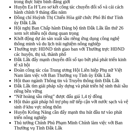
trong thực hiện bình đẳng giới
Huyện Ea H’Leo sơ kết công tác chuyển đổi số và cải cách
hành chính 9 tháng đầu năm
Đồng chí Huỳnh Thị Chiến Hòa giữ chức Phó Bí thư Tỉnh
ủy Đắk Lắk
Hội nghị Ban Chấp hành Đảng bộ tỉnh Đắk Lắk lần thứ 26
xem xét nhiều nội dung quan trọng
Khởi động dự án sản xuất sầu riêng ứng dụng công nghệ
thông minh và du lịch trải nghiệm nông nghiệp
Thường trực HĐND tỉnh giao ban với Thường trực HĐND
các huyện, thị xã, thành phố
Đắk Lắk đẩy mạnh chuyển đổi số tạo bứt phá phát triển kinh
tế xã hội
Đoàn công tác của Trung ương Hội Liên hiệp Phụ nữ Việt
Nam làm việc với Ban Thường vụ Tỉnh ủy Đắk Lắk
Hội thao ngành Thông tin và Truyền thông tỉnh Đắk Lắk
Đắk Lắk tìm giải pháp xây dựng và phát triển hệ sinh thái sầu
riêng bền vững
“Nữ hoàng sầu riêng” được đấu giá 1,4 tỷ đồng
Hội thảo giải pháp hỗ trợ phụ nữ tiếp cận với nước sạch và vệ
sinh ở khu vực nông thôn
Huyện Krông Năng cần đẩy mạnh thu hút đầu tư vào phát
triển nông nghiệp
Thủ tướng Chính Phủ Phạm Minh Chính làm việc với Ban
Thường vụ Tỉnh Đắk Lắk