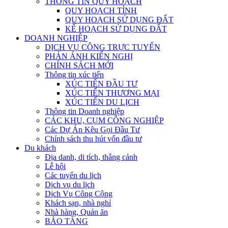
THÔNG TIN QUY HOẠCH
QUY HOẠCH TỈNH
QUY HOẠCH SỬ DỤNG ĐẤT
KẾ HOẠCH SỬ DỤNG ĐẤT
DOANH NGHIỆP
DỊCH VỤ CÔNG TRỰC TUYẾN
PHẢN ÁNH KIẾN NGHỊ
CHÍNH SÁCH MỚI
Thông tin xúc tiến
XÚC TIẾN ĐẦU TƯ
XÚC TIẾN THƯƠNG MẠI
XÚC TIẾN DU LỊCH
Thông tin Doanh nghiệp
CÁC KHU, CỤM CÔNG NGHIỆP
Các Dự Án Kêu Gọi Đầu Tư
Chính sách thu hút vốn đầu tư
Du khách
Địa danh, di tích, thắng cảnh
Lễ hội
Các tuyến du lịch
Dịch vụ du lịch
Dịch Vụ Công Cộng
Khách sạn, nhà nghỉ
Nhà hàng, Quán ăn
BẢO TÀNG