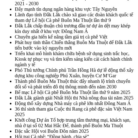
2021 - 2030
Đẩy mạnh tín dụng ngân hàng khu vực Tây Nguyên
Lãnh đạo tỉnh Đắk Lắk chào xã giao các đoàn khách quốc tế
tham dự Lễ hội Cà phê Buôn Ma Thuột lần thứ 9
Đắk Lắk chấp thuận chủ trương đầu tư dự án dệt may khép
kín duy nhất ở khu vực Đông Nam Á
Chuyên gia hiến kế nâng tầm giá trị cà phê Việt
Phát huy tinh thần Chiến thắng Buôn Ma Thuột để Đắk Lắk
tiến bước vào kỷ nguyên mới
Triển khai mô hình khám chữa bệnh sử dụng sinh trắc học,
Kiosk tự phục vụ và tìm kiếm sáng kiến cải cách hành chính
ngành y tế
Phó Thủ tướng Chính phủ Trần Hồng Hà dự lễ động thổ xây
dựng khu công nghiệp Phú Xuân, huyện Cư M’Gar
Thành phố Buôn Ma Thuột thúc đẩy nhanh lộ trình chuyển
đổi số và phát triển đô thị thông minh đến năm 2030
Bế mạc Lễ hội Cà phê Buôn Ma Thuột lần thứ 9 năm 2025
Đắk Lắk giành giải Nhất Hội thi Nhà nông đua tài năm 2025
Động thổ xây dựng Nhà máy cà phê lớn nhất Đông Nam Á
36 thí sinh tham gia Cuộc thi Rang cà phê đặc sản Việt Nam
2025
Khởi công Dự án Tổ hợp trung tâm thương mại, khách sạn,
nhà ở tại số 02 Mai Hắc Đế, thành phố Buôn Ma Thuột
Đặc sắc Hội voi Buôn Đôn năm 2025
Hội trại Cà phê: “Đồng hành, chia sẻ”