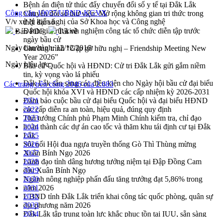
Bệnh án điện tử thúc đẩy chuyển đổi số y tế tại Đắk Lắk
Công văn 10057/UBND-KGVX
Chuyển đổi số thư viện: Mở rộng không gian tri thức trong
V/v xử lý kiến nghị của Sở Khoa học và Công nghệ
thời đại số
Đánh giá, rút kinh nghiệm công tác tổ chức diễn tập trước
Bản PDF
Tải về
ngày bầu cử
Ngày ban hành:
12/12/2016
Chương trình “Gặp gỡ hữu nghị – Friendship Meeting New
Year 2026”
Ngày hiệu lực:
Bầu cử Quốc hội và HĐND: Cử tri Đắk Lắk gửi gắm niềm
tin, kỳ vọng vào lá phiếu
Đắk Lắk sẵn sàng các điều kiện cho Ngày hội bầu cử đại biểu
Các trang trên cổng 2046 của 2.683
Quốc hội khóa XVI và HĐND các cấp nhiệm kỳ 2026-2031
Đảm bảo cuộc bầu cử đại biểu Quốc hội và đại biểu HĐND
2021
các cấp diễn ra an toàn, hiệu quả, đúng quy định
2022
Thủ tướng Chính phủ Phạm Minh Chính kiểm tra, chỉ đạo
2023
hoàn thành các dự án cao tốc và thăm khu tái định cư tại Đắk
2024
Lắk
2025
Sôi nổi Hội đua ngựa truyền thống Gò Thì Thùng mừng
2026
Xuân Bính Ngọ 2026
2027
Lãnh đạo tỉnh dâng hương tưởng niệm tại Đập Đồng Cam
2028
đầu Xuân Bính Ngọ
2029
Ngành nông nghiệp phấn đấu tăng trưởng đạt 5,86% trong
2030
năm 2026
2031
UBND tỉnh Đắk Lắk triển khai công tác quốc phòng, quân sự
2032
địa phương năm 2026
2033
Đắk Lắk tập trung toàn lực khắc phục tồn tại IUU, sẵn sàng
2034