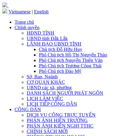
Vietnamese
|
English
Trang chủ
Chính quyền
HĐND TỈNH
UBND tỉnh Đắk Lắk
LÃNH ĐẠO UBND TỈNH
Chủ tịch Đỗ Hữu Huy
Phó Chủ tịch Hồ Thị Nguyên Thảo
Phó Chủ tịch Nguyễn Thiên Văn
Phó Chủ tịch Trương Công Thái
Phó Chủ tịch Đào Mỹ
Sở, Ban, Ngành
CƠ QUAN KHÁC
UBND các xã, phường
DANH SÁCH NGƯỜI PHÁT NGÔN
LỊCH LÀM VIỆC
LỊCH TIẾP CÔNG DÂN
CÔNG DÂN
DỊCH VỤ CÔNG TRỰC TUYẾN
PHẢN ÁNH HIỆN TRƯỜNG
PHẢN ÁNH KIẾN NGHỊ TTHC
CHÍNH SÁCH MỚI