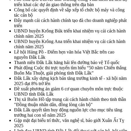
triển khai các dự án giao thông trên địa bàn
Công bố các quyết định về sắp xếp tổ chức bộ máy và công
tác cán bộ
Đẩy mạnh cải cách hành chính tạo đà cho doanh nghiệp phát
triển
UBND huyện Krông Búk triển khai nhiệm vụ cải cách hành
chính năm 2025
UBND huyện Krông Ana triển khai nhiệm vụ cải cách hành
chính năm 2025
Lễ hội Hảng Pồ - Điểm hẹn văn hóa Việt Bắc trên cao
nguyên Đắk Lắk
Thanh niên Đắk Lắk hăng hái lên đường bảo vệ Tổ quốc
Phát động Cuộc thi trực tuyến tìm hiểu “50 năm Chiến thắng
Buôn Ma Thuột, giải phóng tỉnh Đắk Lắk”
Đắk Lắk xây dựng kịch bản tăng trưởng kinh tế - xã hội năm
2025 đạt 8% trở lên
Đề xuất phương án giảm 6 cơ quan chuyên môn trực thuộc
UBND tỉnh Đắk Lắk
Thị xã Buôn Hồ tập trung cải cách hành chính theo tinh thần
"Đồng thuận nhân dân, đồng lòng cán bộ"
Đắk Lắk quyết tâm huy động nguồn lực cho mục tiêu tăng
trưởng hai con số năm 2025
Gặp mặt đại biểu trí thức, văn nghệ sĩ, báo giới Xuân Ất Tỵ
2025
Lãnh đạo UBND tỉnh Đắk Lắk đối thoại với cán bộ, hội viên,