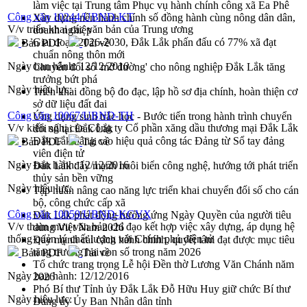
làm việc tại Trung tâm Phục vụ hành chính công xã Ea Phê
Công văn 10244/UBND-KT
Xây dựng nền hành chính số đồng hành cùng nông dân dân,
V/v triển khai các văn bản của Trung ương
doanh nghiệp
Giai đoạn 2026-2030, Đắk Lắk phấn đấu có 77% xã đạt
Bản PDF
Tải về
chuẩn nông thôn mới
Ngày ban hành:
12/12/2016
Chuyển đổi số 'mở đường' cho nông nghiệp Đắk Lắk tăng
trưởng bứt phá
Ngày hiệu lực:
Triển khai đồng bộ đo đạc, lập hồ sơ địa chính, hoàn thiện cơ
sở dữ liệu đất đai
Công văn 10067/UBND-TH
Ứng dụng sinh trắc học - Bước tiến trong hành trình chuyển
V/v kiến nghị của Công ty Cổ phần xăng dầu thương mại Đắk Lắk
đổi số tại Đắk Lắk
Đắk Lắk nâng cao hiệu quả công tác Đảng từ Sổ tay đảng
Bản PDF
Tải về
viên điện tử
Ngày ban hành:
12/12/2016
Đắk Lắk đẩy mạnh nuôi biển công nghệ, hướng tới phát triển
thủy sản bền vững
Ngày hiệu lực:
Tập huấn nâng cao năng lực triển khai chuyển đổi số cho cán
bộ, công chức cấp xã
Công văn 10059/UBND-KGVX
Đắk Lắk phát động hưởng ứng Ngày Quyền của người tiêu
V/v tham mưu văn bản chỉ đạo kết hợp việc xây dựng, áp dụng hệ
dùng Việt Nam 2026
thống quản lý chất lượng với Chính phủ điện tử
Đẩy mạnh cải cách hành chính, quyết tâm đạt được mục tiêu
tăng trưởng hai con số trong năm 2026
Bản PDF
Tải về
Tổ chức trang trọng Lễ hội Đền thờ Lương Văn Chánh năm
Ngày ban hành:
12/12/2016
2026
Phó Bí thư Tỉnh ủy Đắk Lắk Đỗ Hữu Huy giữ chức Bí thư
Ngày hiệu lực:
Đảng ủy Ủy Ban Nhân dân tỉnh