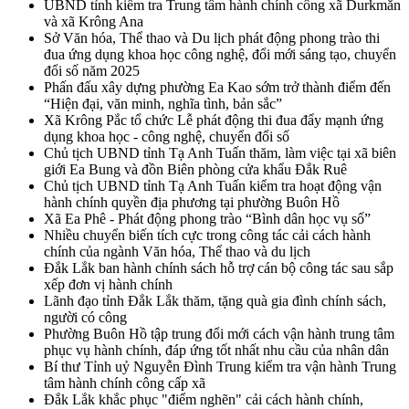
UBND tỉnh kiểm tra Trung tâm hành chính công xã Durkmăn
và xã Krông Ana
Sở Văn hóa, Thể thao và Du lịch phát động phong trào thi
đua ứng dụng khoa học công nghệ, đổi mới sáng tạo, chuyển
đổi số năm 2025
Phấn đấu xây dựng phường Ea Kao sớm trở thành điểm đến
“Hiện đại, văn minh, nghĩa tình, bản sắc”
Xã Krông Pắc tổ chức Lễ phát động thi đua đẩy mạnh ứng
dụng khoa học - công nghệ, chuyển đổi số
Chủ tịch UBND tỉnh Tạ Anh Tuấn thăm, làm việc tại xã biên
giới Ea Bung và đồn Biên phòng cửa khẩu Đắk Ruê
Chủ tịch UBND tỉnh Tạ Anh Tuấn kiểm tra hoạt động vận
hành chính quyền địa phương tại phường Buôn Hồ
Xã Ea Phê - Phát động phong trào “Bình dân học vụ số”
Nhiều chuyển biến tích cực trong công tác cải cách hành
chính của ngành Văn hóa, Thể thao và du lịch
Đắk Lắk ban hành chính sách hỗ trợ cán bộ công tác sau sắp
xếp đơn vị hành chính
Lãnh đạo tỉnh Đắk Lắk thăm, tặng quà gia đình chính sách,
người có công
Phường Buôn Hồ tập trung đổi mới cách vận hành trung tâm
phục vụ hành chính, đáp ứng tốt nhất nhu cầu của nhân dân
Bí thư Tỉnh uỷ Nguyễn Đình Trung kiểm tra vận hành Trung
tâm hành chính công cấp xã
Đắk Lắk khắc phục "điểm nghẽn" cải cách hành chính,