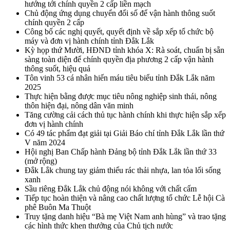
hướng tới chính quyền 2 cấp liền mạch
Chủ động ứng dụng chuyển đổi số để vận hành thông suốt
chính quyền 2 cấp
Công bố các nghị quyết, quyết định về sắp xếp tổ chức bộ
máy và đơn vị hành chính tỉnh Đắk Lắk
Kỳ họp thứ Mười, HĐND tỉnh khóa X: Rà soát, chuẩn bị sẵn
sàng toàn diện để chính quyền địa phương 2 cấp vận hành
thông suốt, hiệu quả
Tôn vinh 53 cá nhân hiến máu tiêu biểu tỉnh Đắk Lắk năm
2025
Thực hiện bằng được mục tiêu nông nghiệp sinh thái, nông
thôn hiện đại, nông dân văn minh
Tăng cường cải cách thủ tục hành chính khi thực hiện sắp xếp
đơn vị hành chính
Có 49 tác phẩm đạt giải tại Giải Báo chí tỉnh Đắk Lắk lần thứ
V năm 2024
Hội nghị Ban Chấp hành Đảng bộ tỉnh Đắk Lắk lần thứ 33
(mở rộng)
Đắk Lắk chung tay giảm thiểu rác thải nhựa, lan tỏa lối sống
xanh
Sầu riêng Đắk Lắk chủ động nói không với chất cấm
Tiếp tục hoàn thiện và nâng cao chất lượng tổ chức Lễ hội Cà
phê Buôn Ma Thuột
Truy tặng danh hiệu “Bà mẹ Việt Nam anh hùng” và trao tặng
các hình thức khen thưởng của Chủ tịch nước