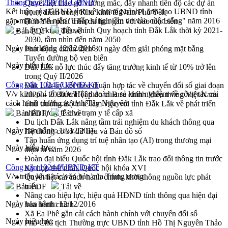
Thông báo 269/TB-UBND
Quyết liệt tháo gỡ vướng mắc, đẩy nhanh tiến độ các dự án
Kết luận của UBND tỉnh về chương trình Lãnh đạo UBND tỉnh
trọng điểm trong Khu kinh tế Nam Phú Yên
gặp mặt thanh niên "Thắp sáng niềm tin vào cuộc sống" năm 2016
Hòn Yến phát triển du lịch gắn với bảo tồn biển
Lấy ý kiến điều chỉnh Quy hoạch tỉnh Đắk Lắk thời kỳ 2021-
Bản PDF
Tải về
2030, tầm nhìn đến năm 2050
Ngày ban hành:
12/12/2016
Phát động chiến dịch 30 ngày đêm giải phóng mặt bằng
Tuyến đường bộ ven biển
Ngày hiệu lực:
Đắk Lắk nỗ lực thúc đẩy tăng trưởng kinh tế từ 10% trở lên
trong Quý II/2026
Công văn 10245/UBND-KT
Đắk Lắk ký kết thỏa thuận hợp tác về chuyển đổi số giai đoạn
V/v kinh phí tổ chức Hội thảo chia sẻ kinh nghiệm về công tác cải
2026 – 2030 với Tập đoàn Bưu chính Viễn thông Việt Nam
cách hành chính các tỉnh Tây Nguyên
Thứ trưởng Bộ Y tế làm việc với tỉnh Đắk Lắk về phát triển
nhân lực y tế cho trạm y tế cấp xã
Bản PDF
Tải về
Du lịch Đắk Lắk nâng tầm trải nghiệm du khách thông qua
Ngày ban hành:
12/12/2016
Hệ thống cơ sở dữ liệu và Bản đồ số
Tập huấn ứng dụng trí tuệ nhân tạo (AI) trong thương mại
Ngày hiệu lực:
điện tử năm 2026
Đoàn đại biểu Quốc hội tỉnh Đắk Lắk trao đổi thông tin trước
Công văn 10244/UBND-KT
Kỳ họp thứ nhất, Quốc hội khóa XVI
V/v triển khai các văn bản của Trung ương
Quyết liệt cải cách hành chính, khơi thông nguồn lực phát
triển
Bản PDF
Tải về
Nâng cao hiệu lực, hiệu quả HĐND tỉnh thông qua hiện đại
Ngày ban hành:
12/12/2016
hóa hành chính
Xã Ea Phê gắn cải cách hành chính với chuyển đổi số
Ngày hiệu lực:
Phó Chủ tịch Thường trực UBND tỉnh Hồ Thị Nguyên Thảo