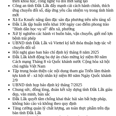
triển khoa học, công nghệ và đổi mới sáng tạo
Công an tỉnh Đắk Lắk đẩy mạnh cải cách hành chính, thích
ứng chuyển đổi số, đáp ứng yêu cầu nhiệm vụ trong tình hình
mới
Xã Ea Knuếc nâng tầm đặc sản địa phương trên nền tảng số
Đắk Lắk tập huấn triển khai 100 ngày cao điểm phong trào
"Bình dân học vụ số" đến xã, phường
Xử lý nghiêm các hành vi buôn bán, vận chuyển, giết mổ lợn
bệnh trái phép
UBND tỉnh Đắk Lắk và Viettel ký kết thỏa thuận hợp tác về
chuyển đổi số
Hội nghị giao ban báo chí định kỳ tháng 8 năm 2025
Đắk Lắk khởi động ba dự án chào mừng kỷ niệm 80 năm
Cách mạng Tháng 8 và Quốc khánh nước Cộng hòa xã hội
chủ nghĩa Việt Nam
Tập trung hoàn thiện các nội dung tham gia Triển lãm thành
tựu kinh tế - xã hội nhân kỷ niệm 80 năm Ngày Quốc khánh
2/9
UBND tỉnh họp báo định kỳ tháng 7/2025
Chung sức, đồng lòng, đoàn kết xây dựng tỉnh Đắk Lắk giàu
đẹp, văn minh, bản sắc
Đắk Lắk quyết tâm chống khai thác hải sản bất hợp pháp,
không báo cáo và không theo quy định
Tăng cường quản lý chất lượng, an toàn thực phẩm trên địa
bàn tỉnh Đắk Lắk