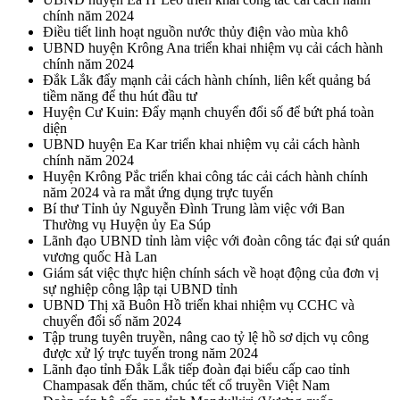
chính năm 2024
Điều tiết linh hoạt nguồn nước thủy điện vào mùa khô
UBND huyện Krông Ana triển khai nhiệm vụ cải cách hành
chính năm 2024
Đắk Lắk đẩy mạnh cải cách hành chính, liên kết quảng bá
tiềm năng để thu hút đầu tư
Huyện Cư Kuin: Đẩy mạnh chuyển đổi số để bứt phá toàn
diện
UBND huyện Ea Kar triển khai nhiệm vụ cải cách hành
chính năm 2024
Huyện Krông Pắc triển khai công tác cải cách hành chính
năm 2024 và ra mắt ứng dụng trực tuyến
Bí thư Tỉnh ủy Nguyễn Đình Trung làm việc với Ban
Thường vụ Huyện ủy Ea Súp
Lãnh đạo UBND tỉnh làm việc với đoàn công tác đại sứ quán
vương quốc Hà Lan
Giám sát việc thực hiện chính sách về hoạt động của đơn vị
sự nghiệp công lập tại UBND tỉnh
UBND Thị xã Buôn Hồ triển khai nhiệm vụ CCHC và
chuyển đổi số năm 2024
Tập trung tuyên truyền, nâng cao tỷ lệ hồ sơ dịch vụ công
được xử lý trực tuyến trong năm 2024
Lãnh đạo tỉnh Đắk Lắk tiếp đoàn đại biểu cấp cao tỉnh
Champasak đến thăm, chúc tết cổ truyền Việt Nam