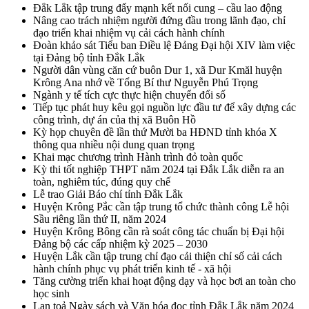
Đắk Lắk tập trung đẩy mạnh kết nối cung – cầu lao động
Nâng cao trách nhiệm người đứng đầu trong lãnh đạo, chỉ
đạo triển khai nhiệm vụ cải cách hành chính
Đoàn khảo sát Tiểu ban Điều lệ Đảng Đại hội XIV làm việc
tại Đảng bộ tỉnh Đắk Lắk
Người dân vùng căn cứ buôn Dur 1, xã Dur Kmăl huyện
Krông Ana nhớ về Tổng Bí thư Nguyễn Phú Trọng
Ngành y tế tích cực thực hiện chuyển đổi số
Tiếp tục phát huy kêu gọi nguồn lực đầu tư để xây dựng các
công trình, dự án của thị xã Buôn Hồ
Kỳ họp chuyên đề lần thứ Mười ba HĐND tỉnh khóa X
thông qua nhiều nội dung quan trọng
Khai mạc chương trình Hành trình đỏ toàn quốc
Kỳ thi tốt nghiệp THPT năm 2024 tại Đắk Lắk diễn ra an
toàn, nghiêm túc, đúng quy chế
Lễ trao Giải Báo chí tỉnh Đắk Lắk
Huyện Krông Pắc cần tập trung tổ chức thành công Lễ hội
Sầu riêng lần thứ II, năm 2024
Huyện Krông Bông cần rà soát công tác chuẩn bị Đại hội
Đảng bộ các cấp nhiệm kỳ 2025 – 2030
Huyện Lắk cần tập trung chỉ đạo cải thiện chỉ số cải cách
hành chính phục vụ phát triển kinh tế - xã hội
Tăng cường triển khai hoạt động dạy và học bơi an toàn cho
học sinh
Lan toả Ngày sách và Văn hóa đọc tỉnh Đắk Lắk năm 2024