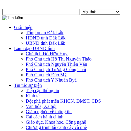
Giới thiệu
Tổng quan Đắk Lắk
HĐND tỉnh Đắk Lắk
UBND tỉnh Đắk Lắk
Lãnh đạo UBND tỉnh
Chủ tịch Đỗ Hữu Huy
Phó Chủ tịch Hồ Thị Nguyên Thảo
Phó Chủ tịch Nguyễn Thiên Văn
Phó Chủ tịch Trương Công Thái
Phó Chủ tịch Đào Mỹ
Phó Chủ tịch Y Nhuân Byă
Tin tức sự kiện
Tiếp cận thông tin
Kinh tế
Đột phá phát triển KHCN, ĐMST, CĐS
Văn hóa, Xã hội
Giảm nghèo về thông tin
Cải cách hành chính
Giáo dục, Khoa học, Công nghệ
Chương trình tái canh cây cà phê