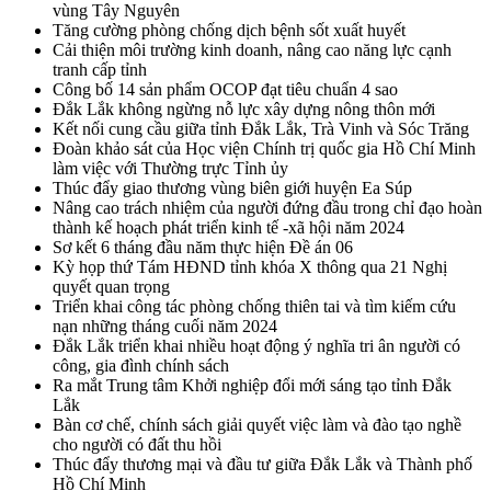
vùng Tây Nguyên
Tăng cường phòng chống dịch bệnh sốt xuất huyết
Cải thiện môi trường kinh doanh, nâng cao năng lực cạnh
tranh cấp tỉnh
Công bố 14 sản phẩm OCOP đạt tiêu chuẩn 4 sao
Đắk Lắk không ngừng nỗ lực xây dựng nông thôn mới
Kết nối cung cầu giữa tỉnh Đắk Lắk, Trà Vinh và Sóc Trăng
Đoàn khảo sát của Học viện Chính trị quốc gia Hồ Chí Minh
làm việc với Thường trực Tỉnh ủy
Thúc đẩy giao thương vùng biên giới huyện Ea Súp
Nâng cao trách nhiệm của người đứng đầu trong chỉ đạo hoàn
thành kế hoạch phát triển kinh tế -xã hội năm 2024
Sơ kết 6 tháng đầu năm thực hiện Đề án 06
Kỳ họp thứ Tám HĐND tỉnh khóa X thông qua 21 Nghị
quyết quan trọng
Triển khai công tác phòng chống thiên tai và tìm kiếm cứu
nạn những tháng cuối năm 2024
Đắk Lắk triển khai nhiều hoạt động ý nghĩa tri ân người có
công, gia đình chính sách
Ra mắt Trung tâm Khởi nghiệp đổi mới sáng tạo tỉnh Đắk
Lắk
Bàn cơ chế, chính sách giải quyết việc làm và đào tạo nghề
cho người có đất thu hồi
Thúc đẩy thương mại và đầu tư giữa Đắk Lắk và Thành phố
Hồ Chí Minh