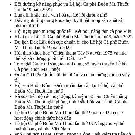
Bồi dưỡng kỹ năng phục vụ Lễ hội Cà phê Buôn Ma Thuột
lần thứ 9 năm 2025
Lung linh sắc màu văn hóa tại Lễ hội đường phố
Đẩy mạnh ứng dụng khoa học kỹ thuật trong sản xuất sản
phẩm OCOP
Hội nghị giao thương quốc tế - Kết nối, nâng tầm cà phê Việt
Khai mạc Lễ hội Cà phê Buôn Ma Thuột lần thứ 9, năm 2025
Du lịch Đắk Lắk tích cực chuẩn bị cho Lễ hội Cà phê Buôn
Ma Thuột lần thứ 9 năm 2025
Hội thảo khoa học “Chiến thắng Tây Nguyên 1975 và nửa
thế kỷ xây dựng, phát triển Đắk Lắk”
Trao giải Cuộc thi sáng tạo nội dung số tuyên truyền Lễ hội
Cà phê Buôn Ma Thuột
Đoàn đại biểu Quốc hội tỉnh thăm và chúc mừng các cơ sở y
tế
Hội voi Buôn Đôn - Điểm nhấn đặc sắc tại Lễ hội cà phê
Buôn Ma Thuột lần thứ 9
Rà soát tiến độ các hoạt động kỷ niệm 50 năm Chiến thắng
Buôn Ma Thuột, giải phóng tỉnh Đắk Lắk và Lễ hội Cà phê
Buôn Ma Thuột lần thứ 9
Lễ hội Cà phê Buôn Ma Thuột lần thứ 9 năm 2025 có 17
hoạt động chính thức hấp dẫn
Lễ hội Cà phê Buôn Ma Thuột lần thứ 9: Nâng cao vị thế
ngành hàng cà phê Việt Nam
Phó Chủ tịch UBND tỉnh Trương Công Thái kiểm tra tiến độ