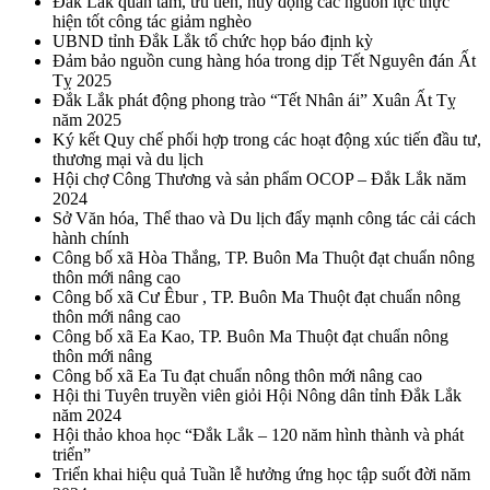
Đắk Lắk quan tâm, ưu tiên, huy động các nguồn lực thực
hiện tốt công tác giảm nghèo
UBND tỉnh Đắk Lắk tổ chức họp báo định kỳ
Đảm bảo nguồn cung hàng hóa trong dịp Tết Nguyên đán Ất
Tỵ 2025
Đắk Lắk phát động phong trào “Tết Nhân ái” Xuân Ất Tỵ
năm 2025
Ký kết Quy chế phối hợp trong các hoạt động xúc tiến đầu tư,
thương mại và du lịch
Hội chợ Công Thương và sản phẩm OCOP – Đắk Lắk năm
2024
Sở Văn hóa, Thể thao và Du lịch đẩy mạnh công tác cải cách
hành chính
Công bố xã Hòa Thắng, TP. Buôn Ma Thuột đạt chuẩn nông
thôn mới nâng cao
Công bố xã Cư Êbur , TP. Buôn Ma Thuột đạt chuẩn nông
thôn mới nâng cao
Công bố xã Ea Kao, TP. Buôn Ma Thuột đạt chuẩn nông
thôn mới nâng
Công bố xã Ea Tu đạt chuẩn nông thôn mới nâng cao
Hội thi Tuyên truyền viên giỏi Hội Nông dân tỉnh Đắk Lắk
năm 2024
Hội thảo khoa học “Đắk Lắk – 120 năm hình thành và phát
triển”
Triển khai hiệu quả Tuần lễ hưởng ứng học tập suốt đời năm