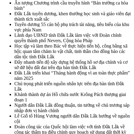
Ấn tượng Chương trình cầu truyền hình “Bản trường ca hòa
bình”
Đắk Lắk tuyên dương, khen thưởng học sinh và giáo viên đạt
thành tích xuất sắc
Tuyên dương 55 cán bộ phụ trách tài năng, tiêu biểu của khu
vực phía Nam
Lãnh đạo UBND tỉnh Đắk Lắk làm việc với Đoàn chính
quyền thành phố Nevers, Cộng hòa Pháp
Học tập và làm theo Bác về thực hiện tiến bộ, công bằng xã
hội; quan tâm chăm lo vật chất, tinh thần cho đồng bào các
dân tộc tỉnh Đắk Lắk
Đẩy nhanh tiến độ xây dựng hệ thống hồ sơ địa chính và cơ
sở dữ liệu đất đai trên địa bàn tỉnh Đắk Lắk
Đắk Lắk triển khai “Tháng hành động vì an toàn thực phẩm”
năm 2025
Chú trọng phát triển nguồn nhân lực trên địa bàn tỉnh Đắk
Lắk
Khánh thành dự án Hồ chứa nước Krông Pách thượng giai
đoạn 1
Người dân Đắk Lắk đồng thuận, tin tưởng về chủ trương sáp
nhập đơn vị hành chính
Lễ Giỗ tổ Hùng Vương người dân Đắk Lắk hướng về nguồn
cội
Đoàn công tác của Quốc hội làm việc với tỉnh Đắk Lắk về
công tác thẩm tra điều chỉnh quy hoạch sử dụng đất thời kỳ