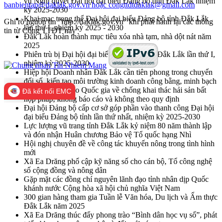
vụ Nghị quyết Đại hội đại biểu Đảng bộ tỉnh Đắk Lắk nhiệm
banbientap@daklak.gov.vn hoặc congttdtdaklak@gmail.com
kỳ 2025-2030
Khai mạc trọng thể Đại hội đại biểu Đảng bộ tỉnh Đắk Lắk
Ghi rõ nguồn tin "http://daklak.gov.vn" khi phát hành lại các thông
lần thứ I, nhiệm kỳ 2025 - 2030
tin từ Cổng TTĐT này
Đắk Lắk hoàn thành mục tiêu xóa nhà tạm, nhà dột nát năm
2025
Phiên trù bị Đại hội đại biểu Đảng bộ tỉnh Đắk Lắk lần thứ I,
nhiệm kỳ 2025-2030
Hiệp hội Doanh nhân Đắk Lắk cần tiên phong trong chuyển
đổi số, kiến tạo môi trường kinh doanh công bằng, minh bạch
Họp Ban Chỉ đạo Quốc gia về chống khai thác hải sản bất
Đã kết nối EMC
hợp pháp, không báo cáo và không theo quy định
Đại hội Đảng bộ cấp cơ sở góp phần vào thanh công Đại hội
đại biểu Đảng bộ tỉnh lần thứ nhất, nhiệm kỳ 2025-2030
Lực lượng vũ trang tỉnh Đắk Lắk kỷ niệm 80 năm thành lập
và đón nhận Huân chương Bảo vệ Tổ quốc hạng Nhì
Hội nghị chuyên đề về công tác khuyến nông trong tình hình
mới
Xã Ea Drăng phổ cập kỹ năng số cho cán bộ, Tổ công nghệ
số cộng đồng và nông dân
Gặp mặt các đồng chí nguyên lãnh đạo tỉnh nhân dịp Quốc
khánh nước Cộng hòa xã hội chủ nghĩa Việt Nam
300 gian hàng tham gia Tuần lễ Văn hóa, Du lịch và Ẩm thực
Đắk Lắk năm 2025
Xã Ea Drăng thúc đẩy phong trào “Bình dân học vụ số”, phát