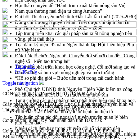
Hội thảo chuyên đề “Hành trình xuất khẩu nông sản Việt
Nam qua thương mại điện tử cùng Amazon”
Đại hội Thi đua yêu nước tỉnh Đắk Lắk lần thứ I (2025-2030)
Đồng chí Lương Nguyễn Minh Triết được chỉ định làm Bí
thư Tỉnh ủy Đắk Lắk nhiệm kỳ 2025 – 2030
Tập trung triển khai các giải pháp sản xuất nông nghiệp bền
vững, phát thải thấp
Tọa đàm kỷ niệm 95 năm Ngày thành lập Hội Liên hiệp Phụ
nữ Việt Nam
Đắk Lắk tổ chức Ngày hội Chuyển đổi số với chủ đề: “Công
nghệ số - kiến tạo tương lai”
Trang chủ
Tập trung phát triển khoa học công nghệ, đổi mới sáng tạo và
Sơ đồ cổng
chuyển đổi số lĩnh vực nông nghiệp và môi trường
“Hồ sơ phi địa giới – Bước tiến mới trong cải cách hành
Toggle navigation
chính”
Phó Chủ tịch UBND tỉnh Nguyễn Thiên Văn kiểm tra công
CỔNG THÔNG TIN ĐIỆN TỬ TỈNH ĐẮK LẮK
tác chống khai thác IUU và nuôi trồng thủy sản
Tăng cường các giải pháp nhằm phát triển hiệu quả khoa học,
Giấy phép số 99/GP-TTĐT do Cục QL Phát thanh Truyền hình và
công nghệ, đổi mới sáng tạo và chuyển đổi số
Thông tin Điện tử cấp ngày 14/05/2010
Tỉnh Đắk Lắk hiện đại hóa y tế từ bệnh án điện tử
Tập huấn công tác đối ngoại và tuyên truyền quản lý biên
Cơ quan chủ quản: Ủy ban nhân dân tỉnh Đắk Lắk
giới, biển đảo
Nhiều cách làm hay trong chuyển đổi số vì người dân
Cơ quan thường trực: Văn phòng UBND tỉnh - 09 Lê Duẩn -
Quyết tâm phấn đấu hoàn thành thắng lợi các mục tiêu, nhiệm
P.Buôn Ma Thuột - Đắk Lắk.
SĐT:
0262.859.9699
Email: