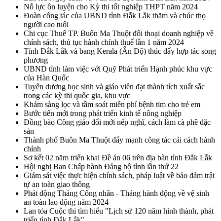
Nỗ lực ôn luyện cho Kỳ thi tốt nghiệp THPT năm 2024
Đoàn công tác của UBND tỉnh Đắk Lắk thăm và chúc thọ
người cao tuổi
Chi cục Thuế TP. Buôn Ma Thuột đối thoại doanh nghiệp về
chính sách, thủ tục hành chính thuế lần 1 năm 2024
Tỉnh Đắk Lắk và bang Kerala (Ấn Độ) thúc đẩy hợp tác song
phương
UBND tỉnh làm việc với Quỹ Phát triển Hạnh phúc khu vực
của Hàn Quốc
Tuyên dương học sinh và giáo viên đạt thành tích xuất sắc
trong các kỳ thi quốc gia, khu vực
Khám sàng lọc và tầm soát miễn phí bệnh tim cho trẻ em
Bước tiến mới trong phát triển kinh tế nông nghiệp
Đồng bào Công giáo đổi mới nếp nghĩ, cách làm cà phê đặc
sản
Thành phố Buôn Ma Thuột đẩy mạnh công tác cải cách hành
chính
Sơ kết 02 năm triển khai Đề án 06 trên địa bàn tỉnh Đắk Lắk
Hội nghị Ban Chấp hành Đảng bộ tỉnh lần thứ 22
Giám sát việc thực hiện chính sách, pháp luật về bảo đảm trật
tự an toàn giao thông
Phát động Tháng Công nhân - Tháng hành động về vệ sinh
an toàn lao động năm 2024
Lan tỏa Cuộc thi tìm hiểu "Lịch sử 120 năm hình thành, phát
triển tỉnh Đắk Lắk"