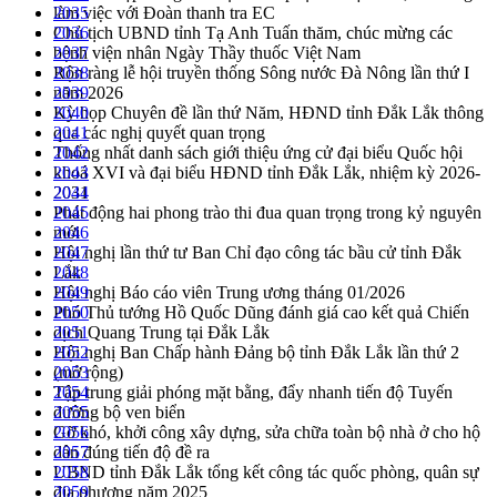
làm việc với Đoàn thanh tra EC
2035
Chủ tịch UBND tỉnh Tạ Anh Tuấn thăm, chúc mừng các
2036
bệnh viện nhân Ngày Thầy thuốc Việt Nam
2037
Rộn ràng lễ hội truyền thống Sông nước Đà Nông lần thứ I
2038
năm 2026
2039
Kỳ họp Chuyên đề lần thứ Năm, HĐND tỉnh Đắk Lắk thông
2040
qua các nghị quyết quan trọng
2041
Thống nhất danh sách giới thiệu ứng cử đại biểu Quốc hội
2042
khoá XVI và đại biểu HĐND tỉnh Đắk Lắk, nhiệm kỳ 2026-
2043
2031
2044
Phát động hai phong trào thi đua quan trọng trong kỷ nguyên
2045
mới
2046
Hội nghị lần thứ tư Ban Chỉ đạo công tác bầu cử tỉnh Đắk
2047
Lắk
2048
Hội nghị Báo cáo viên Trung ương tháng 01/2026
2049
Phó Thủ tướng Hồ Quốc Dũng đánh giá cao kết quả Chiến
2050
dịch Quang Trung tại Đắk Lắk
2051
Hội nghị Ban Chấp hành Đảng bộ tỉnh Đắk Lắk lần thứ 2
2052
(mở rộng)
2053
Tập trung giải phóng mặt bằng, đẩy nhanh tiến độ Tuyến
2054
đường bộ ven biển
2055
Gỡ khó, khởi công xây dựng, sửa chữa toàn bộ nhà ở cho hộ
2056
dân đúng tiến độ đề ra
2057
UBND tỉnh Đắk Lắk tổng kết công tác quốc phòng, quân sự
2058
địa phương năm 2025
2059