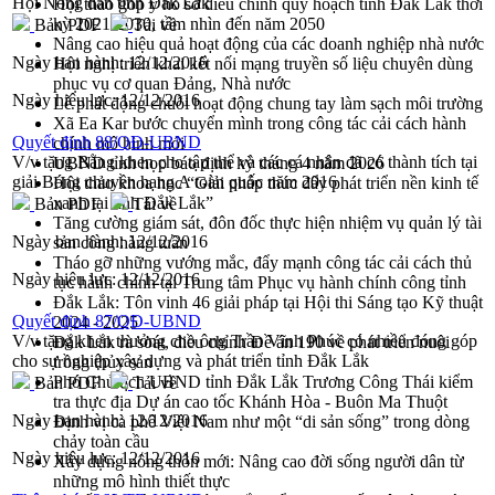
Hội Nông dân tỉnh Đắk Lắk
Hội thảo góp ý hồ sơ điều chỉnh quy hoạch tỉnh Đắk Lắk thời
kỳ 2021-2030, tầm nhìn đến năm 2050
Bản PDF
Tải về
Nâng cao hiệu quả hoạt động của các doanh nghiệp nhà nước
Ngày ban hành:
12/12/2016
Hội nghị triển khai kết nối mạng truyền số liệu chuyên dùng
phục vụ cơ quan Đảng, Nhà nước
Ngày hiệu lực:
12/12/2016
Lễ phát động chuỗi hoạt động chung tay làm sạch môi trường
Xã Ea Kar bước chuyển mình trong công tác cải cách hành
Quyết định 88/QĐ-UBND
chính mô hình mới
V/v tặng Bằng khen cho tập thể và các cá nhân đã có thành tích tại
UBND tỉnh họp báo định kỳ tháng 4 năm 2026
giải Bóng chuyền hạng A toàn quốc năm 2016
Hội thảo khoa học “Giải pháp thúc đẩy phát triển nền kinh tế
xanh tại tỉnh Đắk Lắk”
Bản PDF
Tải về
Tăng cường giám sát, đôn đốc thực hiện nhiệm vụ quản lý tài
Ngày ban hành:
12/12/2016
sản công hàng tuần
Tháo gỡ những vướng mắc, đẩy mạnh công tác cải cách thủ
Ngày hiệu lực:
12/12/2016
tục hành chính tại Trung tâm Phục vụ hành chính công tỉnh
Đắk Lắk: Tôn vinh 46 giải pháp tại Hội thi Sáng tạo Kỹ thuật
Quyết định 87/QĐ-UBND
2024 - 2025
V/v tặng khen thưởng cho ông Trần Vĩnh Phúc có nhiều đóng góp
Đắk Lắk rà soát, điều chỉnh Đề án 190 về phát triển nuôi
cho sự nghiệp xây dựng và phát triển tỉnh Đắk Lắk
trồng thủy sản
Phó Chủ tịch UBND tỉnh Đắk Lắk Trương Công Thái kiểm
Bản PDF
Tải về
tra thực địa Dự án cao tốc Khánh Hòa - Buôn Ma Thuột
Ngày ban hành:
12/12/2016
Định vị cà phê Việt Nam như một “di sản sống” trong dòng
chảy toàn cầu
Ngày hiệu lực:
12/12/2016
Xây dựng nông thôn mới: Nâng cao đời sống người dân từ
những mô hình thiết thực