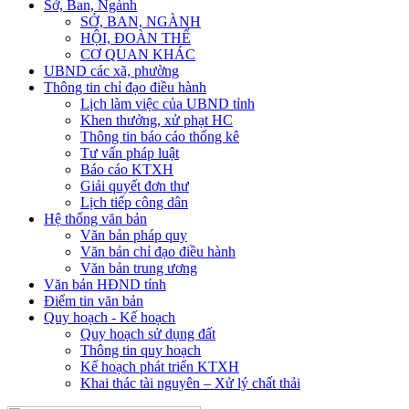
Sở, Ban, Ngành
SỞ, BAN, NGÀNH
HỘI, ĐOÀN THỂ
CƠ QUAN KHÁC
UBND các xã, phường
Thông tin chỉ đạo điều hành
Lịch làm việc của UBND tỉnh
Khen thưởng, xử phạt HC
Thông tin báo cáo thống kê
Tư vấn pháp luật
Báo cáo KTXH
Giải quyết đơn thư
Lịch tiếp công dân
Hệ thống văn bản
Văn bản pháp quy
Văn bản chỉ đạo điều hành
Văn bản trung ương
Văn bản HĐND tỉnh
Điểm tin văn bản
Quy hoạch - Kế hoạch
Quy hoạch sử dụng đất
Thông tin quy hoạch
Kế hoạch phát triển KTXH
Khai thác tài nguyên – Xử lý chất thải