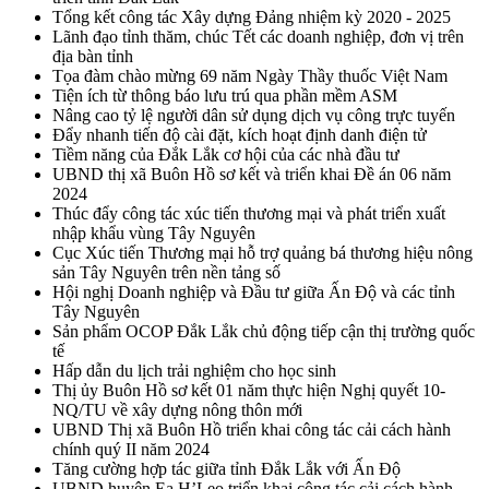
Tổng kết công tác Xây dựng Đảng nhiệm kỳ 2020 - 2025
Lãnh đạo tỉnh thăm, chúc Tết các doanh nghiệp, đơn vị trên
địa bàn tỉnh
Tọa đàm chào mừng 69 năm Ngày Thầy thuốc Việt Nam
Tiện ích từ thông báo lưu trú qua phần mềm ASM
Nâng cao tỷ lệ người dân sử dụng dịch vụ công trực tuyến
Đẩy nhanh tiến độ cài đặt, kích hoạt định danh điện tử
Tiềm năng của Đắk Lắk cơ hội của các nhà đầu tư
UBND thị xã Buôn Hồ sơ kết và triển khai Đề án 06 năm
2024
Thúc đẩy công tác xúc tiến thương mại và phát triển xuất
nhập khẩu vùng Tây Nguyên
Cục Xúc tiến Thương mại hỗ trợ quảng bá thương hiệu nông
sản Tây Nguyên trên nền tảng số
Hội nghị Doanh nghiệp và Đầu tư giữa Ấn Độ và các tỉnh
Tây Nguyên
Sản phẩm OCOP Đắk Lắk chủ động tiếp cận thị trường quốc
tế
Hấp dẫn du lịch trải nghiệm cho học sinh
Thị ủy Buôn Hồ sơ kết 01 năm thực hiện Nghị quyết 10-
NQ/TU về xây dựng nông thôn mới
UBND Thị xã Buôn Hồ triển khai công tác cải cách hành
chính quý II năm 2024
Tăng cường hợp tác giữa tỉnh Đắk Lắk với Ấn Độ
UBND huyện Ea H’Leo triển khai công tác cải cách hành