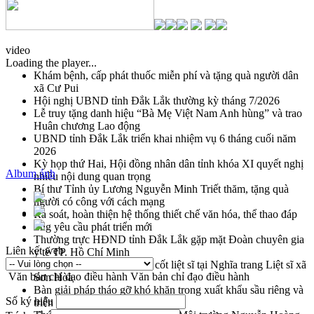
video
Loading the player...
Khám bệnh, cấp phát thuốc miễn phí và tặng quà người dân
xã Cư Pui
Hội nghị UBND tỉnh Đắk Lắk thường kỳ tháng 7/2026
Lễ truy tặng danh hiệu “Bà Mẹ Việt Nam Anh hùng” và trao
Huân chương Lao động
UBND tỉnh Đắk Lắk triển khai nhiệm vụ 6 tháng cuối năm
2026
Kỳ họp thứ Hai, Hội đồng nhân dân tỉnh khóa XI quyết nghị
Album ảnh
nhiều nội dung quan trọng
Bí thư Tỉnh ủy Lương Nguyễn Minh Triết thăm, tặng quà
người có công với cách mạng
Rà soát, hoàn thiện hệ thống thiết chế văn hóa, thể thao đáp
ứng yêu cầu phát triển mới
Thường trực HĐND tỉnh Đắk Lắk gặp mặt Đoàn chuyên gia
Liên kết web
y tế TP. Hồ Chí Minh
Lễ truy điệu và an táng hài cốt liệt sĩ tại Nghĩa trang Liệt sĩ xã
Văn bản chỉ đạo điều hành
Văn bản chỉ đạo điều hành
Sơn Hòa
Bàn giải pháp tháo gỡ khó khăn trong xuất khẩu sầu riêng và
Số ký hiệu
triển khai quy định EUDR