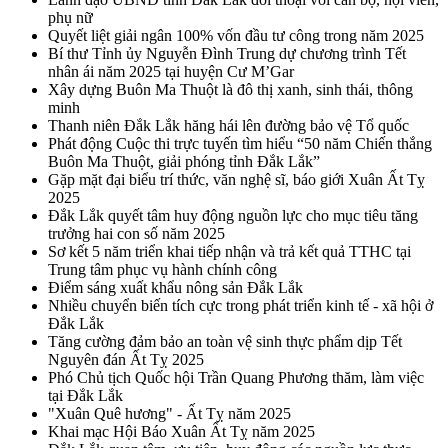
phụ nữ
Quyết liệt giải ngân 100% vốn đầu tư công trong năm 2025
Bí thư Tỉnh ủy Nguyễn Đình Trung dự chương trình Tết
nhân ái năm 2025 tại huyện Cư M’Gar
Xây dựng Buôn Ma Thuột là đô thị xanh, sinh thái, thông
minh
Thanh niên Đắk Lắk hăng hái lên đường bảo vệ Tổ quốc
Phát động Cuộc thi trực tuyến tìm hiểu “50 năm Chiến thắng
Buôn Ma Thuột, giải phóng tỉnh Đắk Lắk”
Gặp mặt đại biểu trí thức, văn nghệ sĩ, báo giới Xuân Ất Tỵ
2025
Đắk Lắk quyết tâm huy động nguồn lực cho mục tiêu tăng
trưởng hai con số năm 2025
Sơ kết 5 năm triển khai tiếp nhận và trả kết quả TTHC tại
Trung tâm phục vụ hành chính công
Điểm sáng xuất khẩu nông sản Đắk Lắk
Nhiều chuyển biến tích cực trong phát triển kinh tế - xã hội ở
Đắk Lắk
Tăng cường đảm bảo an toàn vệ sinh thực phẩm dịp Tết
Nguyên đán Ất Tỵ 2025
Phó Chủ tịch Quốc hội Trần Quang Phương thăm, làm việc
tại Đắk Lắk
"Xuân Quê hương" - Ất Tỵ năm 2025
Khai mạc Hội Báo Xuân Ất Tỵ năm 2025