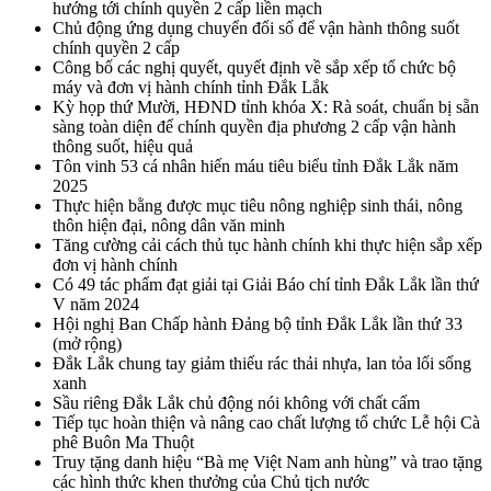
hướng tới chính quyền 2 cấp liền mạch
Chủ động ứng dụng chuyển đổi số để vận hành thông suốt
chính quyền 2 cấp
Công bố các nghị quyết, quyết định về sắp xếp tổ chức bộ
máy và đơn vị hành chính tỉnh Đắk Lắk
Kỳ họp thứ Mười, HĐND tỉnh khóa X: Rà soát, chuẩn bị sẵn
sàng toàn diện để chính quyền địa phương 2 cấp vận hành
thông suốt, hiệu quả
Tôn vinh 53 cá nhân hiến máu tiêu biểu tỉnh Đắk Lắk năm
2025
Thực hiện bằng được mục tiêu nông nghiệp sinh thái, nông
thôn hiện đại, nông dân văn minh
Tăng cường cải cách thủ tục hành chính khi thực hiện sắp xếp
đơn vị hành chính
Có 49 tác phẩm đạt giải tại Giải Báo chí tỉnh Đắk Lắk lần thứ
V năm 2024
Hội nghị Ban Chấp hành Đảng bộ tỉnh Đắk Lắk lần thứ 33
(mở rộng)
Đắk Lắk chung tay giảm thiểu rác thải nhựa, lan tỏa lối sống
xanh
Sầu riêng Đắk Lắk chủ động nói không với chất cấm
Tiếp tục hoàn thiện và nâng cao chất lượng tổ chức Lễ hội Cà
phê Buôn Ma Thuột
Truy tặng danh hiệu “Bà mẹ Việt Nam anh hùng” và trao tặng
các hình thức khen thưởng của Chủ tịch nước