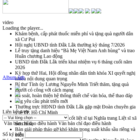
video
Loading the player...
Khám bệnh, cấp phát thuốc miễn phí và tặng quà người dân
xã Cư Pui
Hội nghị UBND tỉnh Đắk Lắk thường kỳ tháng 7/2026
Lễ truy tặng danh hiệu “Bà Mẹ Việt Nam Anh hùng” và trao
Huân chương Lao động
UBND tỉnh Đắk Lắk triển khai nhiệm vụ 6 tháng cuối năm
2026
Kỳ họp thứ Hai, Hội đồng nhân dân tỉnh khóa XI quyết nghị
Album ảnh
nhiều nội dung quan trọng
Bí thư Tỉnh ủy Lương Nguyễn Minh Triết thăm, tặng quà
người có công với cách mạng
Rà soát, hoàn thiện hệ thống thiết chế văn hóa, thể thao đáp
ứng yêu cầu phát triển mới
Thường trực HĐND tỉnh Đắk Lắk gặp mặt Đoàn chuyên gia
Liên kết web
y tế TP. Hồ Chí Minh
Lễ truy điệu và an táng hài cốt liệt sĩ tại Nghĩa trang Liệt sĩ xã
Văn bản chỉ đạo điều hành
Văn bản chỉ đạo điều hành
Sơn Hòa
Bàn giải pháp tháo gỡ khó khăn trong xuất khẩu sầu riêng và
Số ký hiệu
triển khai quy định EUDR