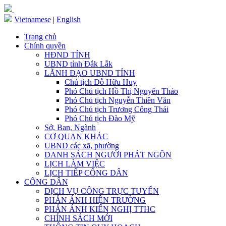
Vietnamese
|
English
Trang chủ
Chính quyền
HĐND TỈNH
UBND tỉnh Đắk Lắk
LÃNH ĐẠO UBND TỈNH
Chủ tịch Đỗ Hữu Huy
Phó Chủ tịch Hồ Thị Nguyên Thảo
Phó Chủ tịch Nguyễn Thiên Văn
Phó Chủ tịch Trương Công Thái
Phó Chủ tịch Đào Mỹ
Sở, Ban, Ngành
CƠ QUAN KHÁC
UBND các xã, phường
DANH SÁCH NGƯỜI PHÁT NGÔN
LỊCH LÀM VIỆC
LỊCH TIẾP CÔNG DÂN
CÔNG DÂN
DỊCH VỤ CÔNG TRỰC TUYẾN
PHẢN ÁNH HIỆN TRƯỜNG
PHẢN ÁNH KIẾN NGHỊ TTHC
CHÍNH SÁCH MỚI