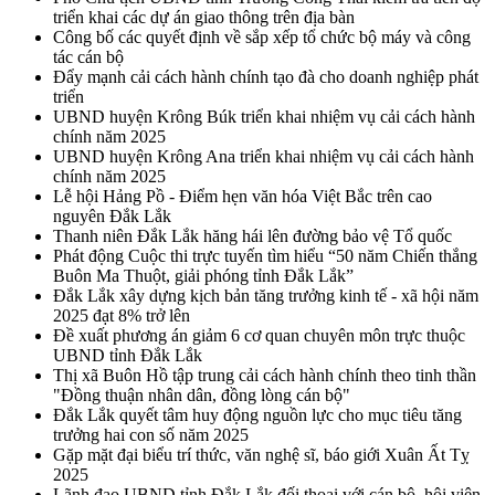
triển khai các dự án giao thông trên địa bàn
Công bố các quyết định về sắp xếp tổ chức bộ máy và công
tác cán bộ
Đẩy mạnh cải cách hành chính tạo đà cho doanh nghiệp phát
triển
UBND huyện Krông Búk triển khai nhiệm vụ cải cách hành
chính năm 2025
UBND huyện Krông Ana triển khai nhiệm vụ cải cách hành
chính năm 2025
Lễ hội Hảng Pồ - Điểm hẹn văn hóa Việt Bắc trên cao
nguyên Đắk Lắk
Thanh niên Đắk Lắk hăng hái lên đường bảo vệ Tổ quốc
Phát động Cuộc thi trực tuyến tìm hiểu “50 năm Chiến thắng
Buôn Ma Thuột, giải phóng tỉnh Đắk Lắk”
Đắk Lắk xây dựng kịch bản tăng trưởng kinh tế - xã hội năm
2025 đạt 8% trở lên
Đề xuất phương án giảm 6 cơ quan chuyên môn trực thuộc
UBND tỉnh Đắk Lắk
Thị xã Buôn Hồ tập trung cải cách hành chính theo tinh thần
"Đồng thuận nhân dân, đồng lòng cán bộ"
Đắk Lắk quyết tâm huy động nguồn lực cho mục tiêu tăng
trưởng hai con số năm 2025
Gặp mặt đại biểu trí thức, văn nghệ sĩ, báo giới Xuân Ất Tỵ
2025
Lãnh đạo UBND tỉnh Đắk Lắk đối thoại với cán bộ, hội viên,