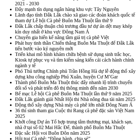
2021 - 2030
Đẩy mạnh tín dụng ngân hàng khu vực Tây Nguyên
Lãnh đạo tỉnh Đắk Lắk chào xã giao các đoàn khách quốc tế
tham dự Lễ hội Cà phê Buôn Ma Thuột lần thứ 9
Đắk Lắk chấp thuận chủ trương đầu tư dự án dệt may khép
kín duy nhất ở khu vực Đông Nam Á
Chuyên gia hiến kế nâng tầm giá trị cà phê Việt
Phát huy tinh thần Chiến thắng Buôn Ma Thuột để Đắk Lắk
tiến bước vào kỷ nguyên mới
Triển khai mô hình khám chữa bệnh sử dụng sinh trắc học,
Kiosk tự phục vụ và tìm kiếm sáng kiến cải cách hành chính
ngành y tế
Phó Thủ tướng Chính phủ Trần Hồng Hà dự lễ động thổ xây
dựng khu công nghiệp Phú Xuân, huyện Cư M’Gar
Thành phố Buôn Ma Thuột thúc đẩy nhanh lộ trình chuyển
đổi số và phát triển đô thị thông minh đến năm 2030
Bế mạc Lễ hội Cà phê Buôn Ma Thuột lần thứ 9 năm 2025
Đắk Lắk giành giải Nhất Hội thi Nhà nông đua tài năm 2025
Động thổ xây dựng Nhà máy cà phê lớn nhất Đông Nam Á
36 thí sinh tham gia Cuộc thi Rang cà phê đặc sản Việt Nam
2025
Khởi công Dự án Tổ hợp trung tâm thương mại, khách sạn,
nhà ở tại số 02 Mai Hắc Đế, thành phố Buôn Ma Thuột
Đặc sắc Hội voi Buôn Đôn năm 2025
Hội trại Cà phê: “Đồng hành, chia sẻ”