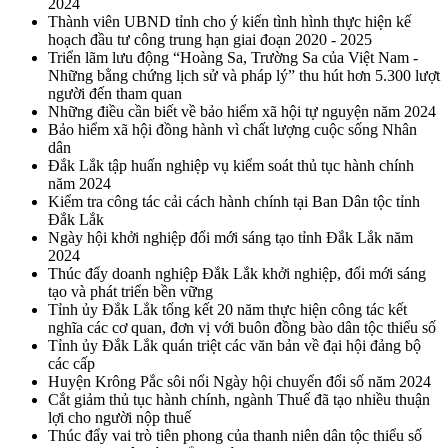
2024
Thành viên UBND tỉnh cho ý kiến tình hình thực hiện kế
hoạch đầu tư công trung hạn giai đoạn 2020 - 2025
Triển lãm lưu động “Hoàng Sa, Trường Sa của Việt Nam -
Những bằng chứng lịch sử và pháp lý” thu hút hơn 5.300 lượt
người đến tham quan
Những điều cần biết về bảo hiểm xã hội tự nguyện năm 2024
Bảo hiểm xã hội đồng hành vì chất lượng cuộc sống Nhân
dân
Đắk Lắk tập huấn nghiệp vụ kiểm soát thủ tục hành chính
năm 2024
Kiểm tra công tác cải cách hành chính tại Ban Dân tộc tỉnh
Đắk Lắk
Ngày hội khởi nghiệp đổi mới sáng tạo tỉnh Đắk Lắk năm
2024
Thúc đẩy doanh nghiệp Đắk Lắk khởi nghiệp, đổi mới sáng
tạo và phát triển bền vững
Tỉnh ủy Đắk Lắk tổng kết 20 năm thực hiện công tác kết
nghĩa các cơ quan, đơn vị với buôn đồng bào dân tộc thiểu số
Tỉnh ủy Đắk Lắk quán triệt các văn bản về đại hội đảng bộ
các cấp
Huyện Krông Pắc sôi nổi Ngày hội chuyển đổi số năm 2024
Cắt giảm thủ tục hành chính, ngành Thuế đã tạo nhiều thuận
lợi cho người nộp thuế
Thúc đẩy vai trò tiên phong của thanh niên dân tộc thiểu số