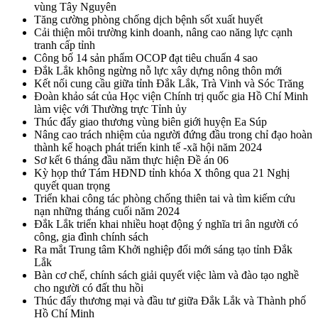
vùng Tây Nguyên
Tăng cường phòng chống dịch bệnh sốt xuất huyết
Cải thiện môi trường kinh doanh, nâng cao năng lực cạnh
tranh cấp tỉnh
Công bố 14 sản phẩm OCOP đạt tiêu chuẩn 4 sao
Đắk Lắk không ngừng nỗ lực xây dựng nông thôn mới
Kết nối cung cầu giữa tỉnh Đắk Lắk, Trà Vinh và Sóc Trăng
Đoàn khảo sát của Học viện Chính trị quốc gia Hồ Chí Minh
làm việc với Thường trực Tỉnh ủy
Thúc đẩy giao thương vùng biên giới huyện Ea Súp
Nâng cao trách nhiệm của người đứng đầu trong chỉ đạo hoàn
thành kế hoạch phát triển kinh tế -xã hội năm 2024
Sơ kết 6 tháng đầu năm thực hiện Đề án 06
Kỳ họp thứ Tám HĐND tỉnh khóa X thông qua 21 Nghị
quyết quan trọng
Triển khai công tác phòng chống thiên tai và tìm kiếm cứu
nạn những tháng cuối năm 2024
Đắk Lắk triển khai nhiều hoạt động ý nghĩa tri ân người có
công, gia đình chính sách
Ra mắt Trung tâm Khởi nghiệp đổi mới sáng tạo tỉnh Đắk
Lắk
Bàn cơ chế, chính sách giải quyết việc làm và đào tạo nghề
cho người có đất thu hồi
Thúc đẩy thương mại và đầu tư giữa Đắk Lắk và Thành phố
Hồ Chí Minh