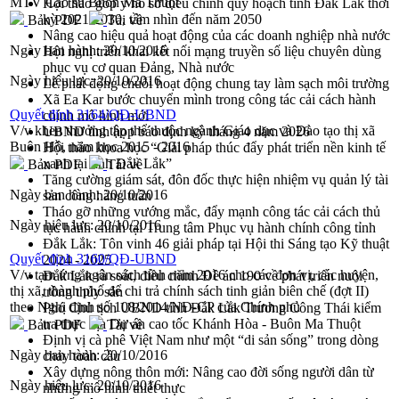
MTV Cao su Buôn Ma Thuột
Hội thảo góp ý hồ sơ điều chỉnh quy hoạch tỉnh Đắk Lắk thời
kỳ 2021-2030, tầm nhìn đến năm 2050
Bản PDF
Tải về
Nâng cao hiệu quả hoạt động của các doanh nghiệp nhà nước
Ngày ban hành:
20/10/2016
Hội nghị triển khai kết nối mạng truyền số liệu chuyên dùng
phục vụ cơ quan Đảng, Nhà nước
Ngày hiệu lực:
20/10/2016
Lễ phát động chuỗi hoạt động chung tay làm sạch môi trường
Xã Ea Kar bước chuyển mình trong công tác cải cách hành
Quyết định 3164/QĐ-UBND
chính mô hình mới
V/v khen thưởng tập thể thuộc ngành Giáo dục và Đào tạo thị xã
UBND tỉnh họp báo định kỳ tháng 4 năm 2026
Buôn Hồ, năm học 2015 - 2016
Hội thảo khoa học “Giải pháp thúc đẩy phát triển nền kinh tế
xanh tại tỉnh Đắk Lắk”
Bản PDF
Tải về
Tăng cường giám sát, đôn đốc thực hiện nhiệm vụ quản lý tài
Ngày ban hành:
20/10/2016
sản công hàng tuần
Tháo gỡ những vướng mắc, đẩy mạnh công tác cải cách thủ
Ngày hiệu lực:
20/10/2016
tục hành chính tại Trung tâm Phục vụ hành chính công tỉnh
Đắk Lắk: Tôn vinh 46 giải pháp tại Hội thi Sáng tạo Kỹ thuật
Quyết định 3160/QĐ-UBND
2024 - 2025
V/v tạm ứng ngân sách tỉnh năm 2016 cho các đơn vị, các huyện,
Đắk Lắk rà soát, điều chỉnh Đề án 190 về phát triển nuôi
thị xã, thành phố để chi trả chính sách tinh giản biên chế (đợt II)
trồng thủy sản
theo Nghị định số 108/2014/NĐ-CP của Chính phủ
Phó Chủ tịch UBND tỉnh Đắk Lắk Trương Công Thái kiểm
tra thực địa Dự án cao tốc Khánh Hòa - Buôn Ma Thuột
Bản PDF
Tải về
Định vị cà phê Việt Nam như một “di sản sống” trong dòng
Ngày ban hành:
20/10/2016
chảy toàn cầu
Xây dựng nông thôn mới: Nâng cao đời sống người dân từ
Ngày hiệu lực:
20/10/2016
những mô hình thiết thực