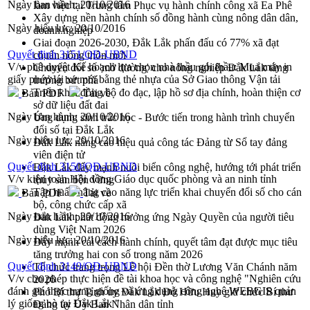
Ngày ban hành:
20/10/2016
làm việc tại Trung tâm Phục vụ hành chính công xã Ea Phê
Xây dựng nền hành chính số đồng hành cùng nông dân dân,
Ngày hiệu lực:
20/10/2016
doanh nghiệp
Giai đoạn 2026-2030, Đắk Lắk phấn đấu có 77% xã đạt
Quyết định 3151/QĐ-UBND
chuẩn nông thôn mới
V/v phê duyệt Kế hoạch lựa chọn nhà thầu gói thầu: Mua máy in
Chuyển đổi số 'mở đường' cho nông nghiệp Đắk Lắk tăng
giấy phép lái xe mới bằng thẻ nhựa của Sở Giao thông Vận tải
trưởng bứt phá
Triển khai đồng bộ đo đạc, lập hồ sơ địa chính, hoàn thiện cơ
Bản PDF
Tải về
sở dữ liệu đất đai
Ngày ban hành:
20/10/2016
Ứng dụng sinh trắc học - Bước tiến trong hành trình chuyển
đổi số tại Đắk Lắk
Ngày hiệu lực:
20/10/2016
Đắk Lắk nâng cao hiệu quả công tác Đảng từ Sổ tay đảng
viên điện tử
Quyết định 3150/QĐ-UBND
Đắk Lắk đẩy mạnh nuôi biển công nghệ, hướng tới phát triển
V/v kiện toàn Hội đồng Giáo dục quốc phòng và an ninh tỉnh
thủy sản bền vững
Tập huấn nâng cao năng lực triển khai chuyển đổi số cho cán
Bản PDF
Tải về
bộ, công chức cấp xã
Ngày ban hành:
20/10/2016
Đắk Lắk phát động hưởng ứng Ngày Quyền của người tiêu
dùng Việt Nam 2026
Ngày hiệu lực:
20/10/2016
Đẩy mạnh cải cách hành chính, quyết tâm đạt được mục tiêu
tăng trưởng hai con số trong năm 2026
Quyết định 3149/QĐ-UBND
Tổ chức trang trọng Lễ hội Đền thờ Lương Văn Chánh năm
V/v cho phép thực hiện đề tài khoa học và công nghệ "Nghiên cứu
2026
đánh giá thực trạng giống và ứng dụng công nghệ WEBGIS quản
Phó Bí thư Tỉnh ủy Đắk Lắk Đỗ Hữu Huy giữ chức Bí thư
lý giống bò tại Đắk Lắk "
Đảng ủy Ủy Ban Nhân dân tỉnh