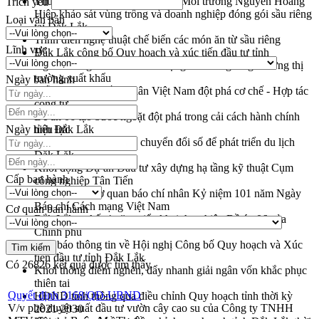
Thứ trưởng Bộ Nông nghiệp và Môi trường Nguyễn Hoàng
Trích yếu
Hiệp khảo sát vùng trồng và doanh nghiệp đóng gói sầu riêng
Loại văn bản
tại Đắk Lắk
Trình diễn nghệ thuật chế biến các món ăn từ sầu riêng
Lĩnh vực
Đắk Lắk công bố Quy hoạch và xúc tiến đầu tư tỉnh
Ngành cá ngừ Đắk Lắk chủ động thích ứng để giữ vững thị
trường xuất khẩu
Ngày ban hành
Diễn đàn Kinh tế tư nhân Việt Nam đột phá cơ chế - Hợp tác
công tư
Đề án 06 tạo bước ngoặt đột phá trong cải cách hành chính
Ngày hiệu lực
tỉnh Đắk Lắk
Kết nối tour, đẩy mạnh chuyển đổi số để phát triển du lịch
Đắk Lắk
Khởi động Dự án Đầu tư xây dựng hạ tầng kỹ thuật Cụm
Cấp ban hành
công nghiệp Tân Tiến
Gặp mặt các cơ quan báo chí nhân Kỷ niệm 101 năm Ngày
Báo chí Cách mạng Việt Nam
Cơ quan ban hành
Đắk Lắk sơ kết 4 năm triển khai thực hiện Đề án 06 của
Chính phủ
Họp báo thông tin về Hội nghị Công bố Quy hoạch và Xúc
tiến đầu tư tỉnh Đắk Lắk
Có
26826
kết quả được tìm thấy
Khơi thông điểm nghẽn, đẩy nhanh giải ngân vốn khắc phục
thiên tai
Quyết định 3168/QĐ-UBND
HĐND tỉnh thông qua điều chỉnh Quy hoạch tỉnh thời kỳ
V/v phê duyệt suất đầu tư vườn cây cao su của Công ty TNHH
2021-2030