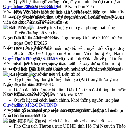
Quyết liệt tháo gỡ vướng mắc, đẩy nhanh tiến độ các dự án
Quyết định 3156/QĐ-UBND
trọng điểm trong Khu kinh tế Nam Phú Yên
V/v phê duyệt điều chỉnh kế hoạch lựa chọn nhà thầu gói thầu xây
Hòn Yến phát triển du lịch gắn với bảo tồn biển
lắp và lắp đặt thiết bị đi kèm hệ thống khí y tế thuộc Dự án Bệnh
Lấy ý kiến điều chỉnh Quy hoạch tỉnh Đắk Lắk thời kỳ 2021-
viện đa khoa Vùng Tây Nguyên
2030, tầm nhìn đến năm 2050
Phát động chiến dịch 30 ngày đêm giải phóng mặt bằng
Bản PDF
Tải về
Tuyến đường bộ ven biển
Ngày ban hành:
20/10/2016
Đắk Lắk nỗ lực thúc đẩy tăng trưởng kinh tế từ 10% trở lên
trong Quý II/2026
Ngày hiệu lực:
20/10/2016
Đắk Lắk ký kết thỏa thuận hợp tác về chuyển đổi số giai đoạn
2026 – 2030 với Tập đoàn Bưu chính Viễn thông Việt Nam
Quyết định 3155/QĐ-UBND
Thứ trưởng Bộ Y tế làm việc với tỉnh Đắk Lắk về phát triển
V/v phê duyệt Nhiệm vụ quy hoạch chi tiết xây dựng Khu trung
nhân lực y tế cho trạm y tế cấp xã
tâm cửa khẩu Đắk Ruê, xã Ea Bung, huyện Ea Súp, tỉnh Đắk Lắk
Du lịch Đắk Lắk nâng tầm trải nghiệm du khách thông qua
Hệ thống cơ sở dữ liệu và Bản đồ số
Bản PDF
Tải về
Tập huấn ứng dụng trí tuệ nhân tạo (AI) trong thương mại
Ngày ban hành:
20/10/2016
điện tử năm 2026
Đoàn đại biểu Quốc hội tỉnh Đắk Lắk trao đổi thông tin trước
Ngày hiệu lực:
20/10/2016
Kỳ họp thứ nhất, Quốc hội khóa XVI
Quyết liệt cải cách hành chính, khơi thông nguồn lực phát
Quyết định 3152/QĐ-UBND
triển
V/v phân bổ kinh phí cho Hội Văn học Nghệ thuật tỉnh và Hội
Nâng cao hiệu lực, hiệu quả HĐND tỉnh thông qua hiện đại
Nhà báo tỉnh năm 2016
hóa hành chính
Xã Ea Phê gắn cải cách hành chính với chuyển đổi số
Bản PDF
Tải về
Phó Chủ tịch Thường trực UBND tỉnh Hồ Thị Nguyên Thảo