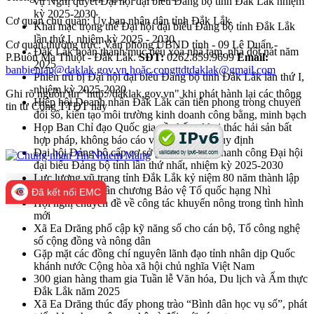
vụ Nghị quyết Đại hội đại biểu Đảng bộ tỉnh Đắk Lắk nhiệm
kỳ 2025-2030
Cơ quan chủ quản: Ủy ban nhân dân tỉnh Đắk Lắk
Khai mạc trọng thể Đại hội đại biểu Đảng bộ tỉnh Đắk Lắk
lần thứ I, nhiệm kỳ 2025 - 2030
Cơ quan thường trực: Văn phòng UBND tỉnh - 09 Lê Duẩn -
Đắk Lắk hoàn thành mục tiêu xóa nhà tạm, nhà dột nát năm
P.Buôn Ma Thuột - Đắk Lắk.
SĐT:
0262.859.9699
Email:
2025
banbientap@daklak.gov.vn hoặc congttdtdaklak@gmail.com
Phiên trù bị Đại hội đại biểu Đảng bộ tỉnh Đắk Lắk lần thứ I,
nhiệm kỳ 2025-2030
Ghi rõ nguồn tin "http://daklak.gov.vn" khi phát hành lại các thông
Hiệp hội Doanh nhân Đắk Lắk cần tiên phong trong chuyển
tin từ Cổng TTĐT này
đổi số, kiến tạo môi trường kinh doanh công bằng, minh bạch
Họp Ban Chỉ đạo Quốc gia về chống khai thác hải sản bất
hợp pháp, không báo cáo và không theo quy định
Đại hội Đảng bộ cấp cơ sở góp phần vào thanh công Đại hội
đại biểu Đảng bộ tỉnh lần thứ nhất, nhiệm kỳ 2025-2030
Lực lượng vũ trang tỉnh Đắk Lắk kỷ niệm 80 năm thành lập
và đón nhận Huân chương Bảo vệ Tổ quốc hạng Nhì
Đã kết nối EMC
Hội nghị chuyên đề về công tác khuyến nông trong tình hình
mới
Xã Ea Drăng phổ cập kỹ năng số cho cán bộ, Tổ công nghệ
số cộng đồng và nông dân
Gặp mặt các đồng chí nguyên lãnh đạo tỉnh nhân dịp Quốc
khánh nước Cộng hòa xã hội chủ nghĩa Việt Nam
300 gian hàng tham gia Tuần lễ Văn hóa, Du lịch và Ẩm thực
Đắk Lắk năm 2025
Xã Ea Drăng thúc đẩy phong trào “Bình dân học vụ số”, phát