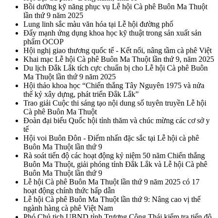
Bồi dưỡng kỹ năng phục vụ Lễ hội Cà phê Buôn Ma Thuột
lần thứ 9 năm 2025
Lung linh sắc màu văn hóa tại Lễ hội đường phố
Đẩy mạnh ứng dụng khoa học kỹ thuật trong sản xuất sản
phẩm OCOP
Hội nghị giao thương quốc tế - Kết nối, nâng tầm cà phê Việt
Khai mạc Lễ hội Cà phê Buôn Ma Thuột lần thứ 9, năm 2025
Du lịch Đắk Lắk tích cực chuẩn bị cho Lễ hội Cà phê Buôn
Ma Thuột lần thứ 9 năm 2025
Hội thảo khoa học “Chiến thắng Tây Nguyên 1975 và nửa
thế kỷ xây dựng, phát triển Đắk Lắk”
Trao giải Cuộc thi sáng tạo nội dung số tuyên truyền Lễ hội
Cà phê Buôn Ma Thuột
Đoàn đại biểu Quốc hội tỉnh thăm và chúc mừng các cơ sở y
tế
Hội voi Buôn Đôn - Điểm nhấn đặc sắc tại Lễ hội cà phê
Buôn Ma Thuột lần thứ 9
Rà soát tiến độ các hoạt động kỷ niệm 50 năm Chiến thắng
Buôn Ma Thuột, giải phóng tỉnh Đắk Lắk và Lễ hội Cà phê
Buôn Ma Thuột lần thứ 9
Lễ hội Cà phê Buôn Ma Thuột lần thứ 9 năm 2025 có 17
hoạt động chính thức hấp dẫn
Lễ hội Cà phê Buôn Ma Thuột lần thứ 9: Nâng cao vị thế
ngành hàng cà phê Việt Nam
Phó Chủ tịch UBND tỉnh Trương Công Thái kiểm tra tiến độ