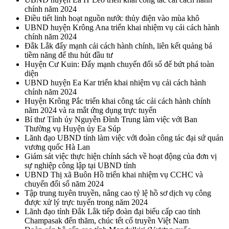
chính năm 2024
Điều tiết linh hoạt nguồn nước thủy điện vào mùa khô
UBND huyện Krông Ana triển khai nhiệm vụ cải cách hành
chính năm 2024
Đắk Lắk đẩy mạnh cải cách hành chính, liên kết quảng bá
tiềm năng để thu hút đầu tư
Huyện Cư Kuin: Đẩy mạnh chuyển đổi số để bứt phá toàn
diện
UBND huyện Ea Kar triển khai nhiệm vụ cải cách hành
chính năm 2024
Huyện Krông Pắc triển khai công tác cải cách hành chính
năm 2024 và ra mắt ứng dụng trực tuyến
Bí thư Tỉnh ủy Nguyễn Đình Trung làm việc với Ban
Thường vụ Huyện ủy Ea Súp
Lãnh đạo UBND tỉnh làm việc với đoàn công tác đại sứ quán
vương quốc Hà Lan
Giám sát việc thực hiện chính sách về hoạt động của đơn vị
sự nghiệp công lập tại UBND tỉnh
UBND Thị xã Buôn Hồ triển khai nhiệm vụ CCHC và
chuyển đổi số năm 2024
Tập trung tuyên truyền, nâng cao tỷ lệ hồ sơ dịch vụ công
được xử lý trực tuyến trong năm 2024
Lãnh đạo tỉnh Đắk Lắk tiếp đoàn đại biểu cấp cao tỉnh
Champasak đến thăm, chúc tết cổ truyền Việt Nam