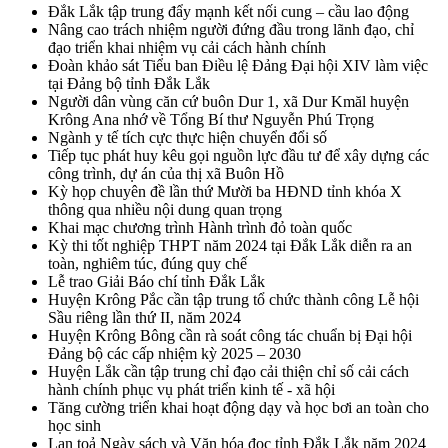
Đắk Lắk tập trung đẩy mạnh kết nối cung – cầu lao động
Nâng cao trách nhiệm người đứng đầu trong lãnh đạo, chỉ
đạo triển khai nhiệm vụ cải cách hành chính
Đoàn khảo sát Tiểu ban Điều lệ Đảng Đại hội XIV làm việc
tại Đảng bộ tỉnh Đắk Lắk
Người dân vùng căn cứ buôn Dur 1, xã Dur Kmăl huyện
Krông Ana nhớ về Tổng Bí thư Nguyễn Phú Trọng
Ngành y tế tích cực thực hiện chuyển đổi số
Tiếp tục phát huy kêu gọi nguồn lực đầu tư để xây dựng các
công trình, dự án của thị xã Buôn Hồ
Kỳ họp chuyên đề lần thứ Mười ba HĐND tỉnh khóa X
thông qua nhiều nội dung quan trọng
Khai mạc chương trình Hành trình đỏ toàn quốc
Kỳ thi tốt nghiệp THPT năm 2024 tại Đắk Lắk diễn ra an
toàn, nghiêm túc, đúng quy chế
Lễ trao Giải Báo chí tỉnh Đắk Lắk
Huyện Krông Pắc cần tập trung tổ chức thành công Lễ hội
Sầu riêng lần thứ II, năm 2024
Huyện Krông Bông cần rà soát công tác chuẩn bị Đại hội
Đảng bộ các cấp nhiệm kỳ 2025 – 2030
Huyện Lắk cần tập trung chỉ đạo cải thiện chỉ số cải cách
hành chính phục vụ phát triển kinh tế - xã hội
Tăng cường triển khai hoạt động dạy và học bơi an toàn cho
học sinh
Lan toả Ngày sách và Văn hóa đọc tỉnh Đắk Lắk năm 2024