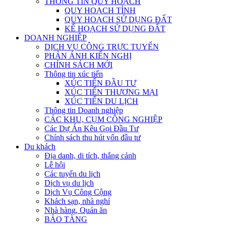
THÔNG TIN QUY HOẠCH
QUY HOẠCH TỈNH
QUY HOẠCH SỬ DỤNG ĐẤT
KẾ HOẠCH SỬ DỤNG ĐẤT
DOANH NGHIỆP
DỊCH VỤ CÔNG TRỰC TUYẾN
PHẢN ÁNH KIẾN NGHỊ
CHÍNH SÁCH MỚI
Thông tin xúc tiến
XÚC TIẾN ĐẦU TƯ
XÚC TIẾN THƯƠNG MẠI
XÚC TIẾN DU LỊCH
Thông tin Doanh nghiệp
CÁC KHU, CỤM CÔNG NGHIỆP
Các Dự Án Kêu Gọi Đầu Tư
Chính sách thu hút vốn đầu tư
Du khách
Địa danh, di tích, thắng cảnh
Lễ hội
Các tuyến du lịch
Dịch vụ du lịch
Dịch Vụ Công Cộng
Khách sạn, nhà nghỉ
Nhà hàng, Quán ăn
BẢO TÀNG