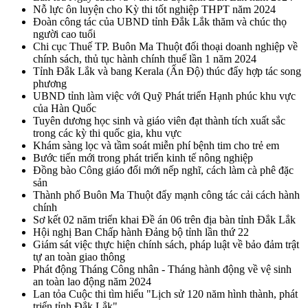
Nỗ lực ôn luyện cho Kỳ thi tốt nghiệp THPT năm 2024
Đoàn công tác của UBND tỉnh Đắk Lắk thăm và chúc thọ
người cao tuổi
Chi cục Thuế TP. Buôn Ma Thuột đối thoại doanh nghiệp về
chính sách, thủ tục hành chính thuế lần 1 năm 2024
Tỉnh Đắk Lắk và bang Kerala (Ấn Độ) thúc đẩy hợp tác song
phương
UBND tỉnh làm việc với Quỹ Phát triển Hạnh phúc khu vực
của Hàn Quốc
Tuyên dương học sinh và giáo viên đạt thành tích xuất sắc
trong các kỳ thi quốc gia, khu vực
Khám sàng lọc và tầm soát miễn phí bệnh tim cho trẻ em
Bước tiến mới trong phát triển kinh tế nông nghiệp
Đồng bào Công giáo đổi mới nếp nghĩ, cách làm cà phê đặc
sản
Thành phố Buôn Ma Thuột đẩy mạnh công tác cải cách hành
chính
Sơ kết 02 năm triển khai Đề án 06 trên địa bàn tỉnh Đắk Lắk
Hội nghị Ban Chấp hành Đảng bộ tỉnh lần thứ 22
Giám sát việc thực hiện chính sách, pháp luật về bảo đảm trật
tự an toàn giao thông
Phát động Tháng Công nhân - Tháng hành động về vệ sinh
an toàn lao động năm 2024
Lan tỏa Cuộc thi tìm hiểu "Lịch sử 120 năm hình thành, phát
triển tỉnh Đắk Lắk"