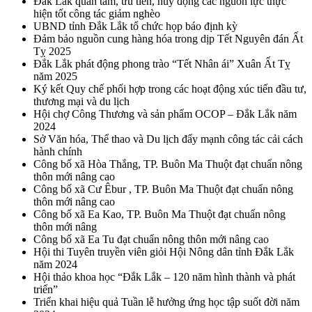
Đắk Lắk quan tâm, ưu tiên, huy động các nguồn lực thực
hiện tốt công tác giảm nghèo
UBND tỉnh Đắk Lắk tổ chức họp báo định kỳ
Đảm bảo nguồn cung hàng hóa trong dịp Tết Nguyên đán Ất
Tỵ 2025
Đắk Lắk phát động phong trào “Tết Nhân ái” Xuân Ất Tỵ
năm 2025
Ký kết Quy chế phối hợp trong các hoạt động xúc tiến đầu tư,
thương mại và du lịch
Hội chợ Công Thương và sản phẩm OCOP – Đắk Lắk năm
2024
Sở Văn hóa, Thể thao và Du lịch đẩy mạnh công tác cải cách
hành chính
Công bố xã Hòa Thắng, TP. Buôn Ma Thuột đạt chuẩn nông
thôn mới nâng cao
Công bố xã Cư Êbur , TP. Buôn Ma Thuột đạt chuẩn nông
thôn mới nâng cao
Công bố xã Ea Kao, TP. Buôn Ma Thuột đạt chuẩn nông
thôn mới nâng
Công bố xã Ea Tu đạt chuẩn nông thôn mới nâng cao
Hội thi Tuyên truyền viên giỏi Hội Nông dân tỉnh Đắk Lắk
năm 2024
Hội thảo khoa học “Đắk Lắk – 120 năm hình thành và phát
triển”
Triển khai hiệu quả Tuần lễ hưởng ứng học tập suốt đời năm