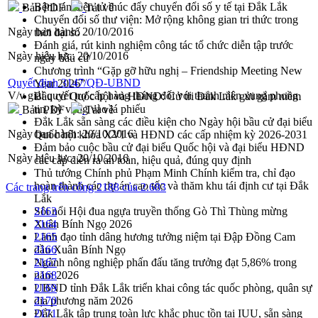
Bệnh án điện tử thúc đẩy chuyển đổi số y tế tại Đắk Lắk
Bản PDF
Tải về
Chuyển đổi số thư viện: Mở rộng không gian tri thức trong
Ngày ban hành:
20/10/2016
thời đại số
Đánh giá, rút kinh nghiệm công tác tổ chức diễn tập trước
Ngày hiệu lực:
20/10/2016
ngày bầu cử
Chương trình “Gặp gỡ hữu nghị – Friendship Meeting New
Quyết định 3147/QĐ-UBND
Year 2026”
V/v giải quyết trợ cấp hàng tháng đối với thanh niên xung phong
Bầu cử Quốc hội và HĐND: Cử tri Đắk Lắk gửi gắm niềm
tin, kỳ vọng vào lá phiếu
Bản PDF
Tải về
Đắk Lắk sẵn sàng các điều kiện cho Ngày hội bầu cử đại biểu
Ngày ban hành:
20/10/2016
Quốc hội khóa XVI và HĐND các cấp nhiệm kỳ 2026-2031
Đảm bảo cuộc bầu cử đại biểu Quốc hội và đại biểu HĐND
Ngày hiệu lực:
20/10/2016
các cấp diễn ra an toàn, hiệu quả, đúng quy định
Thủ tướng Chính phủ Phạm Minh Chính kiểm tra, chỉ đạo
hoàn thành các dự án cao tốc và thăm khu tái định cư tại Đắk
Các trang trên cổng 2188 của 2.683
Lắk
Sôi nổi Hội đua ngựa truyền thống Gò Thì Thùng mừng
2163
Xuân Bính Ngọ 2026
2164
Lãnh đạo tỉnh dâng hương tưởng niệm tại Đập Đồng Cam
2165
đầu Xuân Bính Ngọ
2166
Ngành nông nghiệp phấn đấu tăng trưởng đạt 5,86% trong
2167
năm 2026
2168
UBND tỉnh Đắk Lắk triển khai công tác quốc phòng, quân sự
2169
địa phương năm 2026
2170
Đắk Lắk tập trung toàn lực khắc phục tồn tại IUU, sẵn sàng
2171