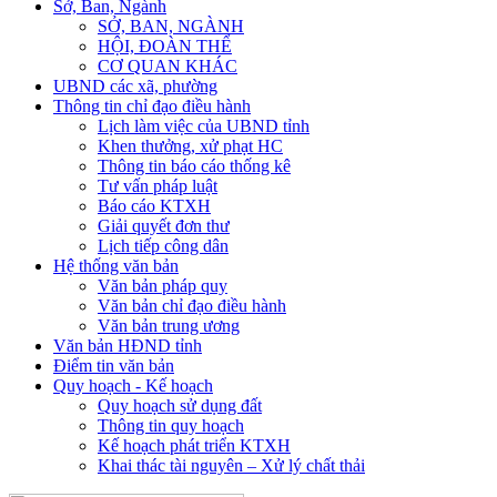
Sở, Ban, Ngành
SỞ, BAN, NGÀNH
HỘI, ĐOÀN THỂ
CƠ QUAN KHÁC
UBND các xã, phường
Thông tin chỉ đạo điều hành
Lịch làm việc của UBND tỉnh
Khen thưởng, xử phạt HC
Thông tin báo cáo thống kê
Tư vấn pháp luật
Báo cáo KTXH
Giải quyết đơn thư
Lịch tiếp công dân
Hệ thống văn bản
Văn bản pháp quy
Văn bản chỉ đạo điều hành
Văn bản trung ương
Văn bản HĐND tỉnh
Điểm tin văn bản
Quy hoạch - Kế hoạch
Quy hoạch sử dụng đất
Thông tin quy hoạch
Kế hoạch phát triển KTXH
Khai thác tài nguyên – Xử lý chất thải