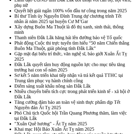
phụ nữ
Quyết liệt giải ngân 100% vốn đầu tư công trong năm 2025
Bí thư Tỉnh ủy Nguyễn Đình Trung dự chương trình Tết
nhân ái năm 2025 tại huyện Cư M’Gar
Xây dựng Buôn Ma Thuột là đô thị xanh, sinh thái, thông
minh
Thanh niên Đắk Lắk hăng hái lên đường bảo vệ Tổ quốc
Phát động Cuộc thi trực tuyến tìm hiểu “50 năm Chiến thắng
Buôn Ma Thuột, giải phóng tỉnh Đắk Lắk”
Gặp mặt đại biểu trí thức, văn nghệ sĩ, báo giới Xuân Ất Tỵ
2025
Đắk Lắk quyết tâm huy động nguồn lực cho mục tiêu tăng
trưởng hai con số năm 2025
Sơ kết 5 năm triển khai tiếp nhận và trả kết quả TTHC tại
Trung tâm phục vụ hành chính công
Điểm sáng xuất khẩu nông sản Đắk Lắk
Nhiều chuyển biến tích cực trong phát triển kinh tế - xã hội ở
Đắk Lắk
Tăng cường đảm bảo an toàn vệ sinh thực phẩm dịp Tết
Nguyên đán Ất Tỵ 2025
Phó Chủ tịch Quốc hội Trần Quang Phương thăm, làm việc
tại Đắk Lắk
"Xuân Quê hương" - Ất Tỵ năm 2025
Khai mạc Hội Báo Xuân Ất Tỵ năm 2025