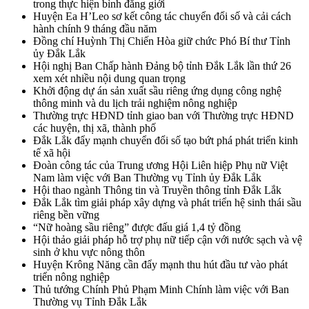
trong thực hiện bình đẳng giới
Huyện Ea H’Leo sơ kết công tác chuyển đổi số và cải cách
hành chính 9 tháng đầu năm
Đồng chí Huỳnh Thị Chiến Hòa giữ chức Phó Bí thư Tỉnh
ủy Đắk Lắk
Hội nghị Ban Chấp hành Đảng bộ tỉnh Đắk Lắk lần thứ 26
xem xét nhiều nội dung quan trọng
Khởi động dự án sản xuất sầu riêng ứng dụng công nghệ
thông minh và du lịch trải nghiệm nông nghiệp
Thường trực HĐND tỉnh giao ban với Thường trực HĐND
các huyện, thị xã, thành phố
Đắk Lắk đẩy mạnh chuyển đổi số tạo bứt phá phát triển kinh
tế xã hội
Đoàn công tác của Trung ương Hội Liên hiệp Phụ nữ Việt
Nam làm việc với Ban Thường vụ Tỉnh ủy Đắk Lắk
Hội thao ngành Thông tin và Truyền thông tỉnh Đắk Lắk
Đắk Lắk tìm giải pháp xây dựng và phát triển hệ sinh thái sầu
riêng bền vững
“Nữ hoàng sầu riêng” được đấu giá 1,4 tỷ đồng
Hội thảo giải pháp hỗ trợ phụ nữ tiếp cận với nước sạch và vệ
sinh ở khu vực nông thôn
Huyện Krông Năng cần đẩy mạnh thu hút đầu tư vào phát
triển nông nghiệp
Thủ tướng Chính Phủ Phạm Minh Chính làm việc với Ban
Thường vụ Tỉnh Đắk Lắk