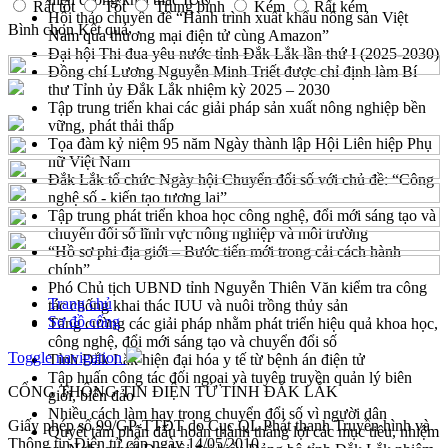
Rất tốt
Tốt
Trung bình
Kém
Rất kém
Hội thảo chuyên đề “Hành trình xuất khẩu nông sản Việt
Bình chọn
Kết quả
Nam qua thương mại điện tử cùng Amazon”
Đại hội Thi đua yêu nước tỉnh Đắk Lắk lần thứ I (2025-2030)
Đồng chí Lương Nguyễn Minh Triết được chỉ định làm Bí
thư Tỉnh ủy Đắk Lắk nhiệm kỳ 2025 – 2030
Tập trung triển khai các giải pháp sản xuất nông nghiệp bền
vững, phát thải thấp
Tọa đàm kỷ niệm 95 năm Ngày thành lập Hội Liên hiệp Phụ
nữ Việt Nam
Đắk Lắk tổ chức Ngày hội Chuyển đổi số với chủ đề: “Công
nghệ số - kiến tạo tương lai”
Tập trung phát triển khoa học công nghệ, đổi mới sáng tạo và
chuyển đổi số lĩnh vực nông nghiệp và môi trường
“Hồ sơ phi địa giới – Bước tiến mới trong cải cách hành
chính”
Phó Chủ tịch UBND tỉnh Nguyễn Thiên Văn kiểm tra công
Trang chủ
tác chống khai thác IUU và nuôi trồng thủy sản
Sơ đồ cổng
Tăng cường các giải pháp nhằm phát triển hiệu quả khoa học,
công nghệ, đổi mới sáng tạo và chuyển đổi số
Toggle navigation
Tỉnh Đắk Lắk hiện đại hóa y tế từ bệnh án điện tử
Tập huấn công tác đối ngoại và tuyên truyền quản lý biên
CỔNG THÔNG TIN ĐIỆN TỬ TỈNH ĐẮK LẮK
giới, biển đảo
Nhiều cách làm hay trong chuyển đổi số vì người dân
Giấy phép số 99/GP-TTĐT do Cục QL Phát thanh Truyền hình và
Quyết tâm phấn đấu hoàn thành thắng lợi các mục tiêu, nhiệm
Thông tin Điện tử cấp ngày 14/05/2010