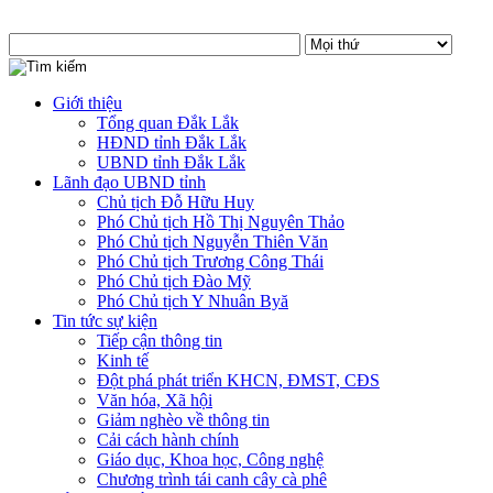
Giới thiệu
Tổng quan Đắk Lắk
HĐND tỉnh Đắk Lắk
UBND tỉnh Đắk Lắk
Lãnh đạo UBND tỉnh
Chủ tịch Đỗ Hữu Huy
Phó Chủ tịch Hồ Thị Nguyên Thảo
Phó Chủ tịch Nguyễn Thiên Văn
Phó Chủ tịch Trương Công Thái
Phó Chủ tịch Đào Mỹ
Phó Chủ tịch Y Nhuân Byă
Tin tức sự kiện
Tiếp cận thông tin
Kinh tế
Đột phá phát triển KHCN, ĐMST, CĐS
Văn hóa, Xã hội
Giảm nghèo về thông tin
Cải cách hành chính
Giáo dục, Khoa học, Công nghệ
Chương trình tái canh cây cà phê