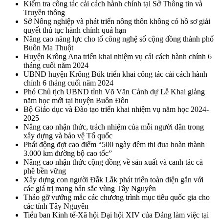
Kiểm tra công tác cải cách hành chính tại Sở Thông tin và
Truyền thông
Sở Nông nghiệp và phát triển nông thôn không có hồ sơ giải
quyết thủ tục hành chính quá hạn
Nâng cao năng lực cho tổ công nghệ số cộng đồng thành phố
Buôn Ma Thuột
Huyện Krông Ana triển khai nhiệm vụ cải cách hành chính 6
tháng cuối năm 2024
UBND huyện Krông Búk triển khai công tác cải cách hành
chính 6 tháng cuối năm 2024
Phó Chủ tịch UBND tỉnh Võ Văn Cảnh dự Lễ Khai giảng
năm học mới tại huyện Buôn Đôn
Bộ Giáo dục và Đào tạo triển khai nhiệm vụ năm học 2024-
2025
Nâng cao nhận thức, trách nhiệm của mỗi người dân trong
xây dựng và bảo vệ Tổ quốc
Phát động đợt cao điểm “500 ngày đêm thi đua hoàn thành
3.000 km đường bộ cao tốc”
Nâng cao nhận thức cộng đồng về sản xuất và canh tác cà
phê bền vững
Xây dựng con người Đắk Lắk phát triển toàn diện gắn với
các giá trị mang bản sắc vùng Tây Nguyên
Tháo gỡ vướng mắc các chương trình mục tiêu quốc gia cho
các tỉnh Tây Nguyên
Tiểu ban Kinh tế-Xã hội Đại hội XIV của Đảng làm việc tại