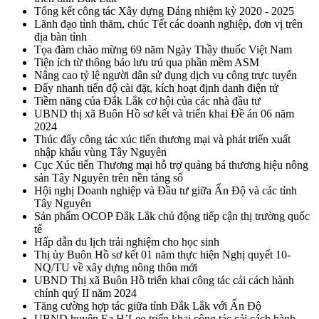
Tổng kết công tác Xây dựng Đảng nhiệm kỳ 2020 - 2025
Lãnh đạo tỉnh thăm, chúc Tết các doanh nghiệp, đơn vị trên
địa bàn tỉnh
Tọa đàm chào mừng 69 năm Ngày Thầy thuốc Việt Nam
Tiện ích từ thông báo lưu trú qua phần mềm ASM
Nâng cao tỷ lệ người dân sử dụng dịch vụ công trực tuyến
Đẩy nhanh tiến độ cài đặt, kích hoạt định danh điện tử
Tiềm năng của Đắk Lắk cơ hội của các nhà đầu tư
UBND thị xã Buôn Hồ sơ kết và triển khai Đề án 06 năm
2024
Thúc đẩy công tác xúc tiến thương mại và phát triển xuất
nhập khẩu vùng Tây Nguyên
Cục Xúc tiến Thương mại hỗ trợ quảng bá thương hiệu nông
sản Tây Nguyên trên nền tảng số
Hội nghị Doanh nghiệp và Đầu tư giữa Ấn Độ và các tỉnh
Tây Nguyên
Sản phẩm OCOP Đắk Lắk chủ động tiếp cận thị trường quốc
tế
Hấp dẫn du lịch trải nghiệm cho học sinh
Thị ủy Buôn Hồ sơ kết 01 năm thực hiện Nghị quyết 10-
NQ/TU về xây dựng nông thôn mới
UBND Thị xã Buôn Hồ triển khai công tác cải cách hành
chính quý II năm 2024
Tăng cường hợp tác giữa tỉnh Đắk Lắk với Ấn Độ
UBND huyện Ea H’Leo triển khai công tác cải cách hành