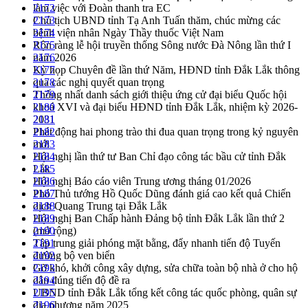
làm việc với Đoàn thanh tra EC
2172
Chủ tịch UBND tỉnh Tạ Anh Tuấn thăm, chúc mừng các
2173
bệnh viện nhân Ngày Thầy thuốc Việt Nam
2174
Rộn ràng lễ hội truyền thống Sông nước Đà Nông lần thứ I
2175
năm 2026
2176
Kỳ họp Chuyên đề lần thứ Năm, HĐND tỉnh Đắk Lắk thông
2177
qua các nghị quyết quan trọng
2178
Thống nhất danh sách giới thiệu ứng cử đại biểu Quốc hội
2179
khoá XVI và đại biểu HĐND tỉnh Đắk Lắk, nhiệm kỳ 2026-
2180
2031
2181
Phát động hai phong trào thi đua quan trọng trong kỷ nguyên
2182
mới
2183
Hội nghị lần thứ tư Ban Chỉ đạo công tác bầu cử tỉnh Đắk
2184
Lắk
2185
Hội nghị Báo cáo viên Trung ương tháng 01/2026
2186
Phó Thủ tướng Hồ Quốc Dũng đánh giá cao kết quả Chiến
2187
dịch Quang Trung tại Đắk Lắk
2188
Hội nghị Ban Chấp hành Đảng bộ tỉnh Đắk Lắk lần thứ 2
2189
(mở rộng)
2190
Tập trung giải phóng mặt bằng, đẩy nhanh tiến độ Tuyến
2191
đường bộ ven biển
2192
Gỡ khó, khởi công xây dựng, sửa chữa toàn bộ nhà ở cho hộ
2193
dân đúng tiến độ đề ra
2194
UBND tỉnh Đắk Lắk tổng kết công tác quốc phòng, quân sự
2195
địa phương năm 2025
2196