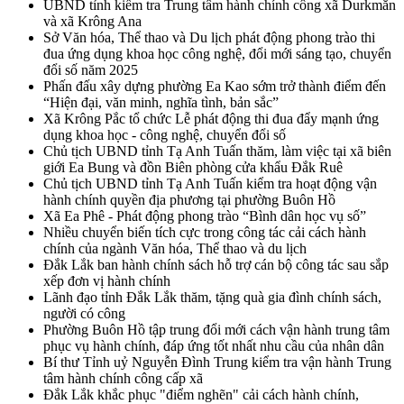
UBND tỉnh kiểm tra Trung tâm hành chính công xã Durkmăn
và xã Krông Ana
Sở Văn hóa, Thể thao và Du lịch phát động phong trào thi
đua ứng dụng khoa học công nghệ, đổi mới sáng tạo, chuyển
đổi số năm 2025
Phấn đấu xây dựng phường Ea Kao sớm trở thành điểm đến
“Hiện đại, văn minh, nghĩa tình, bản sắc”
Xã Krông Pắc tổ chức Lễ phát động thi đua đẩy mạnh ứng
dụng khoa học - công nghệ, chuyển đổi số
Chủ tịch UBND tỉnh Tạ Anh Tuấn thăm, làm việc tại xã biên
giới Ea Bung và đồn Biên phòng cửa khẩu Đắk Ruê
Chủ tịch UBND tỉnh Tạ Anh Tuấn kiểm tra hoạt động vận
hành chính quyền địa phương tại phường Buôn Hồ
Xã Ea Phê - Phát động phong trào “Bình dân học vụ số”
Nhiều chuyển biến tích cực trong công tác cải cách hành
chính của ngành Văn hóa, Thể thao và du lịch
Đắk Lắk ban hành chính sách hỗ trợ cán bộ công tác sau sắp
xếp đơn vị hành chính
Lãnh đạo tỉnh Đắk Lắk thăm, tặng quà gia đình chính sách,
người có công
Phường Buôn Hồ tập trung đổi mới cách vận hành trung tâm
phục vụ hành chính, đáp ứng tốt nhất nhu cầu của nhân dân
Bí thư Tỉnh uỷ Nguyễn Đình Trung kiểm tra vận hành Trung
tâm hành chính công cấp xã
Đắk Lắk khắc phục "điểm nghẽn" cải cách hành chính,