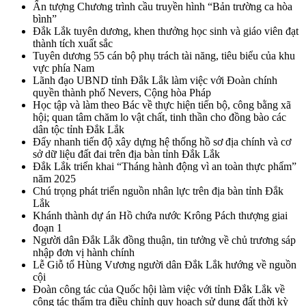
Ấn tượng Chương trình cầu truyền hình “Bản trường ca hòa
bình”
Đắk Lắk tuyên dương, khen thưởng học sinh và giáo viên đạt
thành tích xuất sắc
Tuyên dương 55 cán bộ phụ trách tài năng, tiêu biểu của khu
vực phía Nam
Lãnh đạo UBND tỉnh Đắk Lắk làm việc với Đoàn chính
quyền thành phố Nevers, Cộng hòa Pháp
Học tập và làm theo Bác về thực hiện tiến bộ, công bằng xã
hội; quan tâm chăm lo vật chất, tinh thần cho đồng bào các
dân tộc tỉnh Đắk Lắk
Đẩy nhanh tiến độ xây dựng hệ thống hồ sơ địa chính và cơ
sở dữ liệu đất đai trên địa bàn tỉnh Đắk Lắk
Đắk Lắk triển khai “Tháng hành động vì an toàn thực phẩm”
năm 2025
Chú trọng phát triển nguồn nhân lực trên địa bàn tỉnh Đắk
Lắk
Khánh thành dự án Hồ chứa nước Krông Pách thượng giai
đoạn 1
Người dân Đắk Lắk đồng thuận, tin tưởng về chủ trương sáp
nhập đơn vị hành chính
Lễ Giỗ tổ Hùng Vương người dân Đắk Lắk hướng về nguồn
cội
Đoàn công tác của Quốc hội làm việc với tỉnh Đắk Lắk về
công tác thẩm tra điều chỉnh quy hoạch sử dụng đất thời kỳ