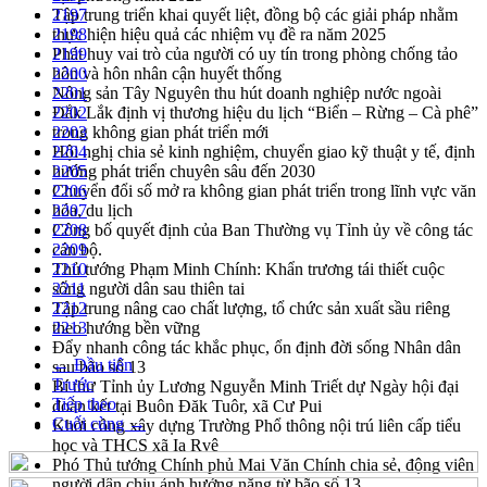
Tập trung triển khai quyết liệt, đồng bộ các giải pháp nhằm
2197
thực hiện hiệu quả các nhiệm vụ đề ra năm 2025
2198
Phát huy vai trò của người có uy tín trong phòng chống tảo
2199
hôn và hôn nhân cận huyết thống
2200
Nông sản Tây Nguyên thu hút doanh nghiệp nước ngoài
2201
Đắk Lắk định vị thương hiệu du lịch “Biển – Rừng – Cà phê”
2202
trong không gian phát triển mới
2203
Hội nghị chia sẻ kinh nghiệm, chuyển giao kỹ thuật y tế, định
2204
hướng phát triển chuyên sâu đến 2030
2205
Chuyển đổi số mở ra không gian phát triển trong lĩnh vực văn
2206
hóa, du lịch
2207
Công bố quyết định của Ban Thường vụ Tỉnh ủy về công tác
2208
cán bộ.
2209
Thủ tướng Phạm Minh Chính: Khẩn trương tái thiết cuộc
2210
sống người dân sau thiên tai
2211
Tập trung nâng cao chất lượng, tổ chức sản xuất sầu riêng
2212
theo hướng bền vững
2213
Đẩy nhanh công tác khắc phục, ổn định đời sống Nhân dân
← Đầu tiên
sau bão số 13
Trước
Bí thư Tỉnh ủy Lương Nguyễn Minh Triết dự Ngày hội đại
Tiếp theo
đoàn kết tại Buôn Đăk Tuôr, xã Cư Pui
Cuối cùng →
Khởi công xây dựng Trường Phổ thông nội trú liên cấp tiểu
học và THCS xã Ia Rvê
Phó Thủ tướng Chính phủ Mai Văn Chính chia sẻ, động viên
người dân chịu ảnh hưởng nặng từ bão số 13