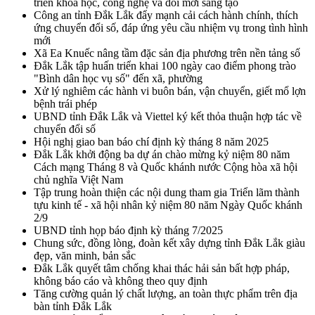
triển khoa học, công nghệ và đổi mới sáng tạo
Công an tỉnh Đắk Lắk đẩy mạnh cải cách hành chính, thích
ứng chuyển đổi số, đáp ứng yêu cầu nhiệm vụ trong tình hình
mới
Xã Ea Knuếc nâng tầm đặc sản địa phương trên nền tảng số
Đắk Lắk tập huấn triển khai 100 ngày cao điểm phong trào
"Bình dân học vụ số" đến xã, phường
Xử lý nghiêm các hành vi buôn bán, vận chuyển, giết mổ lợn
bệnh trái phép
UBND tỉnh Đắk Lắk và Viettel ký kết thỏa thuận hợp tác về
chuyển đổi số
Hội nghị giao ban báo chí định kỳ tháng 8 năm 2025
Đắk Lắk khởi động ba dự án chào mừng kỷ niệm 80 năm
Cách mạng Tháng 8 và Quốc khánh nước Cộng hòa xã hội
chủ nghĩa Việt Nam
Tập trung hoàn thiện các nội dung tham gia Triển lãm thành
tựu kinh tế - xã hội nhân kỷ niệm 80 năm Ngày Quốc khánh
2/9
UBND tỉnh họp báo định kỳ tháng 7/2025
Chung sức, đồng lòng, đoàn kết xây dựng tỉnh Đắk Lắk giàu
đẹp, văn minh, bản sắc
Đắk Lắk quyết tâm chống khai thác hải sản bất hợp pháp,
không báo cáo và không theo quy định
Tăng cường quản lý chất lượng, an toàn thực phẩm trên địa
bàn tỉnh Đắk Lắk