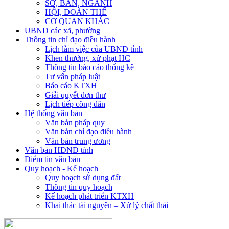
SỞ, BAN, NGÀNH
HỘI, ĐOÀN THỂ
CƠ QUAN KHÁC
UBND các xã, phường
Thông tin chỉ đạo điều hành
Lịch làm việc của UBND tỉnh
Khen thưởng, xử phạt HC
Thông tin báo cáo thống kê
Tư vấn pháp luật
Báo cáo KTXH
Giải quyết đơn thư
Lịch tiếp công dân
Hệ thống văn bản
Văn bản pháp quy
Văn bản chỉ đạo điều hành
Văn bản trung ương
Văn bản HĐND tỉnh
Điểm tin văn bản
Quy hoạch - Kế hoạch
Quy hoạch sử dụng đất
Thông tin quy hoạch
Kế hoạch phát triển KTXH
Khai thác tài nguyên – Xử lý chất thải