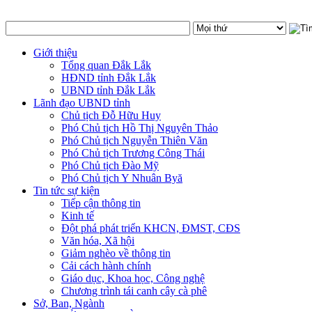
Giới thiệu
Tổng quan Đắk Lắk
HĐND tỉnh Đắk Lắk
UBND tỉnh Đắk Lắk
Lãnh đạo UBND tỉnh
Chủ tịch Đỗ Hữu Huy
Phó Chủ tịch Hồ Thị Nguyên Thảo
Phó Chủ tịch Nguyễn Thiên Văn
Phó Chủ tịch Trương Công Thái
Phó Chủ tịch Đào Mỹ
Phó Chủ tịch Y Nhuân Byă
Tin tức sự kiện
Tiếp cận thông tin
Kinh tế
Đột phá phát triển KHCN, ĐMST, CĐS
Văn hóa, Xã hội
Giảm nghèo về thông tin
Cải cách hành chính
Giáo dục, Khoa học, Công nghệ
Chương trình tái canh cây cà phê
Sở, Ban, Ngành