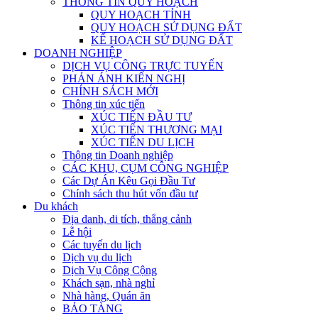
THÔNG TIN QUY HOẠCH
QUY HOẠCH TỈNH
QUY HOẠCH SỬ DỤNG ĐẤT
KẾ HOẠCH SỬ DỤNG ĐẤT
DOANH NGHIỆP
DỊCH VỤ CÔNG TRỰC TUYẾN
PHẢN ÁNH KIẾN NGHỊ
CHÍNH SÁCH MỚI
Thông tin xúc tiến
XÚC TIẾN ĐẦU TƯ
XÚC TIẾN THƯƠNG MẠI
XÚC TIẾN DU LỊCH
Thông tin Doanh nghiệp
CÁC KHU, CỤM CÔNG NGHIỆP
Các Dự Án Kêu Gọi Đầu Tư
Chính sách thu hút vốn đầu tư
Du khách
Địa danh, di tích, thắng cảnh
Lễ hội
Các tuyến du lịch
Dịch vụ du lịch
Dịch Vụ Công Cộng
Khách sạn, nhà nghỉ
Nhà hàng, Quán ăn
BẢO TÀNG