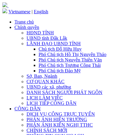
Vietnamese
|
English
Trang chủ
Chính quyền
HĐND TỈNH
UBND tỉnh Đắk Lắk
LÃNH ĐẠO UBND TỈNH
Chủ tịch Đỗ Hữu Huy
Phó Chủ tịch Hồ Thị Nguyên Thảo
Phó Chủ tịch Nguyễn Thiên Văn
Phó Chủ tịch Trương Công Thái
Phó Chủ tịch Đào Mỹ
Sở, Ban, Ngành
CƠ QUAN KHÁC
UBND các xã, phường
DANH SÁCH NGƯỜI PHÁT NGÔN
LỊCH LÀM VIỆC
LỊCH TIẾP CÔNG DÂN
CÔNG DÂN
DỊCH VỤ CÔNG TRỰC TUYẾN
PHẢN ÁNH HIỆN TRƯỜNG
PHẢN ÁNH KIẾN NGHỊ TTHC
CHÍNH SÁCH MỚI