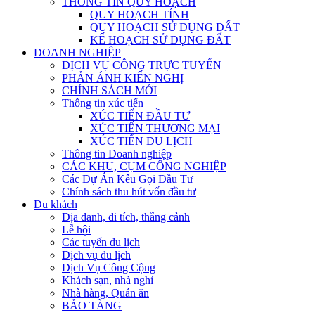
THÔNG TIN QUY HOẠCH
QUY HOẠCH TỈNH
QUY HOẠCH SỬ DỤNG ĐẤT
KẾ HOẠCH SỬ DỤNG ĐẤT
DOANH NGHIỆP
DỊCH VỤ CÔNG TRỰC TUYẾN
PHẢN ÁNH KIẾN NGHỊ
CHÍNH SÁCH MỚI
Thông tin xúc tiến
XÚC TIẾN ĐẦU TƯ
XÚC TIẾN THƯƠNG MẠI
XÚC TIẾN DU LỊCH
Thông tin Doanh nghiệp
CÁC KHU, CỤM CÔNG NGHIỆP
Các Dự Án Kêu Gọi Đầu Tư
Chính sách thu hút vốn đầu tư
Du khách
Địa danh, di tích, thắng cảnh
Lễ hội
Các tuyến du lịch
Dịch vụ du lịch
Dịch Vụ Công Cộng
Khách sạn, nhà nghỉ
Nhà hàng, Quán ăn
BẢO TÀNG