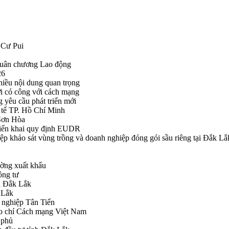
 Cư Pui
Huân chương Lao động
26
hiều nội dung quan trọng
i có công với cách mạng
g yêu cầu phát triển mới
tế TP. Hồ Chí Minh
ã Sơn Hòa
triển khai quy định EUDR
khảo sát vùng trồng và doanh nghiệp đóng gói sầu riêng tại Đắk Lắ
ường xuất khẩu
ông tư
nh Đắk Lắk
k Lắk
 nghiệp Tân Tiến
o chí Cách mạng Việt Nam
 phủ