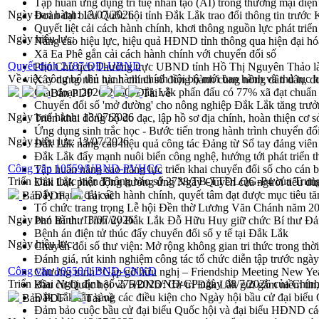
Tập huấn ứng dụng trí tuệ nhân tạo (AI) trong thương mại điệ
Ngày ban hành:
13/07/2026
Đoàn đại biểu Quốc hội tỉnh Đắk Lắk trao đổi thông tin trước
Quyết liệt cải cách hành chính, khơi thông nguồn lực phát triển
Ngày hiệu lực:
Nâng cao hiệu lực, hiệu quả HĐND tỉnh thông qua hiện đại hó
Xã Ea Phê gắn cải cách hành chính với chuyển đổi số
Quyết định 2187/QĐ-UBND
Phó Chủ tịch Thường trực UBND tỉnh Hồ Thị Nguyên Thảo làm
Về việc công bố thủ tục hành chính nội bộ mới ban hành và thủ tục h
Xây dựng nền hành chính số đồng hành cùng nông dân dân, d
Giai đoạn 2026-2030, Đắk Lắk phấn đấu có 77% xã đạt chuẩn
Bản PDF
Tải về
Chuyển đổi số 'mở đường' cho nông nghiệp Đắk Lắk tăng trưở
Ngày ban hành:
13/07/2026
Triển khai đồng bộ đo đạc, lập hồ sơ địa chính, hoàn thiện cơ sở
Ứng dụng sinh trắc học - Bước tiến trong hành trình chuyển đổ
Ngày hiệu lực:
13/07/2026
Đắk Lắk nâng cao hiệu quả công tác Đảng từ Sổ tay đảng viên 
Đắk Lắk đẩy mạnh nuôi biển công nghệ, hướng tới phát triển 
Công văn 10559/UBND-PVHCC
Tập huấn nâng cao năng lực triển khai chuyển đổi số cho cán 
Triển khai thực hiện Thông báo số 2738/TB-TTDLQG-P4 của Trung 
Đắk Lắk phát động hưởng ứng Ngày Quyền của người tiêu dù
Đẩy mạnh cải cách hành chính, quyết tâm đạt được mục tiêu tă
Bản PDF
Tải về
Tổ chức trang trọng Lễ hội Đền thờ Lương Văn Chánh năm 2
Ngày ban hành:
13/07/2026
Phó Bí thư Tỉnh ủy Đắk Lắk Đỗ Hữu Huy giữ chức Bí thư Đả
Bệnh án điện tử thúc đẩy chuyển đổi số y tế tại Đắk Lắk
Ngày hiệu lực:
Chuyển đổi số thư viện: Mở rộng không gian tri thức trong thời
Đánh giá, rút kinh nghiệm công tác tổ chức diễn tập trước ngà
Công văn 10550/UBND-CNXD
Chương trình “Gặp gỡ hữu nghị – Friendship Meeting New Ye
Triển khai Nghị định số 275/2026/NĐ-CP ngày 08/7/2026 của Chín
Bầu cử Quốc hội và HĐND: Cử tri Đắk Lắk gửi gắm niềm tin, 
Đắk Lắk sẵn sàng các điều kiện cho Ngày hội bầu cử đại bi
Bản PDF
Tải về
Đảm bảo cuộc bầu cử đại biểu Quốc hội và đại biểu HĐND các 