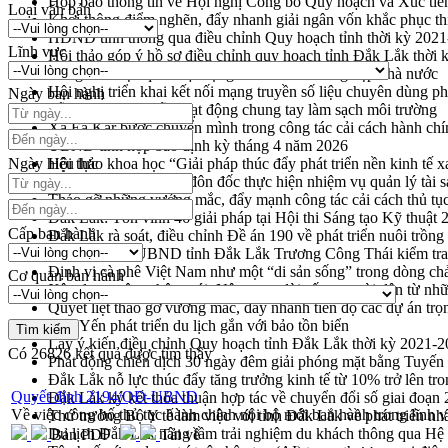
Họp báo thông tin về Hội nghị Công bố Quy hoạch và Xúc tiế
Loại văn bản
Khơi thông điểm nghẽn, đẩy nhanh giải ngân vốn khắc phục thi
HĐND tỉnh thông qua điều chỉnh Quy hoạch tỉnh thời kỳ 202
Lĩnh vực
Hội thảo góp ý hồ sơ điều chỉnh quy hoạch tỉnh Đắk Lắk thời
Nâng cao hiệu quả hoạt động của các doanh nghiệp nhà nước
Hội nghị triển khai kết nối mạng truyền số liệu chuyên dùng 
Ngày ban hành
Lễ phát động chuỗi hoạt động chung tay làm sạch môi trường
Xã Ea Kar bước chuyển mình trong công tác cải cách hành ch
UBND tỉnh họp báo định kỳ tháng 4 năm 2026
Ngày hiệu lực
Hội thảo khoa học “Giải pháp thúc đẩy phát triển nền kinh tế x
Tăng cường giám sát, đôn đốc thực hiện nhiệm vụ quản lý tài 
Tháo gỡ những vướng mắc, đẩy mạnh công tác cải cách thủ tục
Đắk Lắk: Tôn vinh 46 giải pháp tại Hội thi Sáng tạo Kỹ thuật 
Cấp ban hành
Đắk Lắk rà soát, điều chỉnh Đề án 190 về phát triển nuôi trồng
Phó Chủ tịch UBND tỉnh Đắk Lắk Trương Công Thái kiểm tra
Định vị cà phê Việt Nam như một “di sản sống” trong dòng ch
Cơ quan ban hành
Xây dựng nông thôn mới: Nâng cao đời sống người dân từ nhữ
Quyết liệt tháo gỡ vướng mắc, đẩy nhanh tiến độ các dự án t
Hòn Yến phát triển du lịch gắn với bảo tồn biển
Lấy ý kiến điều chỉnh Quy hoạch tỉnh Đắk Lắk thời kỳ 2021-
Có
26826
kết quả được tìm thấy
Phát động chiến dịch 30 ngày đêm giải phóng mặt bằng Tuyến
Đắk Lắk nỗ lực thúc đẩy tăng trưởng kinh tế từ 10% trở lên tr
Quyết định 2194/QĐ-UBND
Đắk Lắk ký kết thỏa thuận hợp tác về chuyển đổi số giai đoạ
Về việc công bố thủ tục hành chính nội bộ mới ban hành trong lĩnh
Thứ trưởng Bộ Y tế làm việc với tỉnh Đắk Lắk về phát triển nhâ
Du lịch Đắk Lắk nâng tầm trải nghiệm du khách thông qua Hệ 
Bản PDF
Tải về