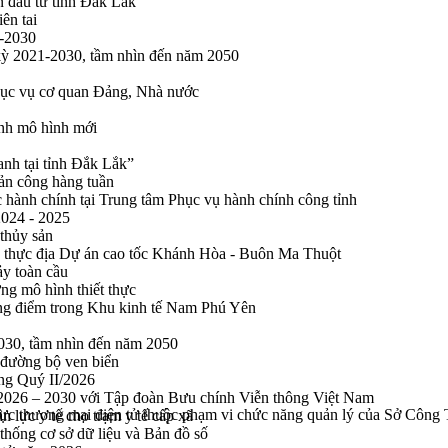
n đầu tư tỉnh Đắk Lắk
ên tai
1-2030
 kỳ 2021-2030, tầm nhìn đến năm 2050
phục vụ cơ quan Đảng, Nhà nước
ính mô hình mới
anh tại tỉnh Đắk Lắk”
sản công hàng tuần
 hành chính tại Trung tâm Phục vụ hành chính công tỉnh
2024 - 2025
 thủy sản
 thực địa Dự án cao tốc Khánh Hòa - Buôn Ma Thuột
ảy toàn cầu
ng mô hình thiết thực
rọng điểm trong Khu kinh tế Nam Phú Yên
2030, tầm nhìn đến năm 2050
 đường bộ ven biển
ong Quý II/2026
n 2026 – 2030 với Tập đoàn Bưu chính Viễn thông Việt Nam
 vực thương mại điện tử thuộc phạm vi chức năng quản lý của Sở Côn
n lực y tế cho trạm y tế cấp xã
thống cơ sở dữ liệu và Bản đồ số