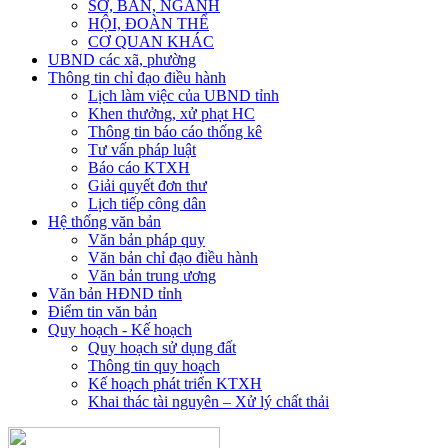
SỞ, BAN, NGÀNH
HỘI, ĐOÀN THỂ
CƠ QUAN KHÁC
UBND các xã, phường
Thông tin chỉ đạo điều hành
Lịch làm việc của UBND tỉnh
Khen thưởng, xử phạt HC
Thông tin báo cáo thống kê
Tư vấn pháp luật
Báo cáo KTXH
Giải quyết đơn thư
Lịch tiếp công dân
Hệ thống văn bản
Văn bản pháp quy
Văn bản chỉ đạo điều hành
Văn bản trung ương
Văn bản HĐND tỉnh
Điểm tin văn bản
Quy hoạch - Kế hoạch
Quy hoạch sử dụng đất
Thông tin quy hoạch
Kế hoạch phát triển KTXH
Khai thác tài nguyên – Xử lý chất thải