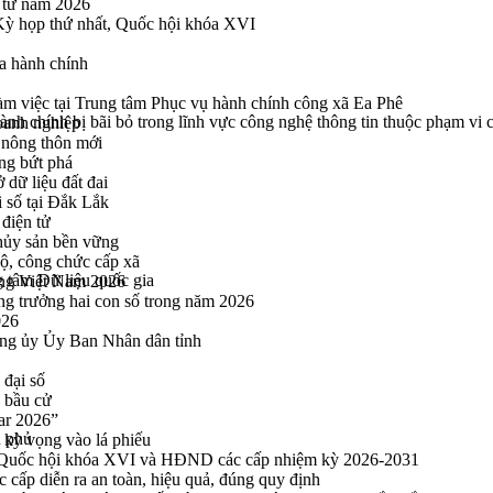
n tử năm 2026
 Kỳ họp thứ nhất, Quốc hội khóa XVI
a hành chính
 việc tại Trung tâm Phục vụ hành chính công xã Ea Phê
ành chính bị bãi bỏ trong lĩnh vực công nghệ thông tin thuộc phạm vi
oanh nghiệp
 nông thôn mới
ng bứt phá
 dữ liệu đất đai
i số tại Đắk Lắk
điện tử
thủy sản bền vững
bộ, công chức cấp xã
tâm Dữ liệu quốc gia
ng Việt Nam 2026
ng trưởng hai con số trong năm 2026
026
ng ủy Ủy Ban Nhân dân tỉnh
 đại số
y bầu cử
ar 2026”
h phủ
kỳ vọng vào lá phiếu
ểu Quốc hội khóa XVI và HĐND các cấp nhiệm kỳ 2026-2031
cấp diễn ra an toàn, hiệu quả, đúng quy định