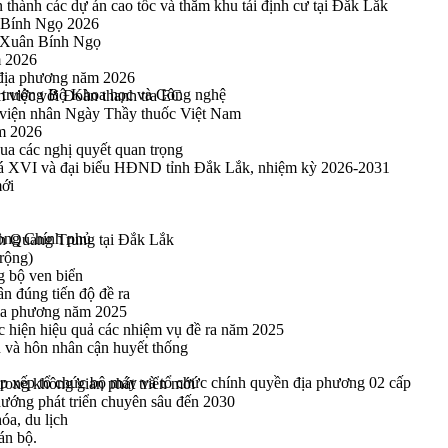
thành các dự án cao tốc và thăm khu tái định cư tại Đắk Lắk
 Bính Ngọ 2026
u Xuân Bính Ngọ
m 2026
 địa phương năm 2026
 trưởng Bộ Khoa học và Công nghệ
m việc với Đoàn thanh tra EC
viện nhân Ngày Thầy thuốc Việt Nam
ăm 2026
a các nghị quyết quan trọng
hoá XVI và đại biểu HĐND tỉnh Đắk Lắk, nhiệm kỳ 2026-2031
mới
òng Chính phủ
h Quang Trung tại Đắk Lắk
rộng)
g bộ ven biển
n đúng tiến độ đề ra
địa phương năm 2025
hực hiện hiệu quả các nhiệm vụ đề ra năm 2025
n và hôn nhân cận huyết thống
ắp xếp tổ chức bộ máy và tổ chức chính quyền địa phương 02 cấp
rong không gian phát triển mới
 hướng phát triển chuyên sâu đến 2030
óa, du lịch
án bộ.