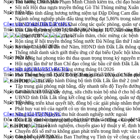
Ngày ban hành:
13/07/2026
Thủ tướng Chính phủ Phạm Minh Chính kiểm tra, chỉ đạo hoàn 
Sôi nổi Hội đua ngựa truyền thống Gò Thì Thùng mừng Xuân
Ngày hiệu lực:
Lãnh đạo tỉnh dâng hương tưởng niệm tại Đập Đồng Cam đầ
Ngành nông nghiệp phấn đấu tăng trưởng đạt 5,86% trong nă
Công văn 10542/UBND-PVHCC
UBND tỉnh Đắk Lắk triển khai công tác quốc phòng, quân sự
Triển khai Quyết định số 3097/QĐ-BKHCN ngày 11/7/2026 của Bộ
Đắk Lắk tập trung toàn lực khắc phục tồn tại IUU, sẵn sàng là
Chủ tịch UBND tỉnh Tạ Anh Tuấn thăm, chúc mừng các bệnh 
Bản PDF
Tải về
Rộn ràng lễ hội truyền thống Sông nước Đà Nông lần thứ I n
Ngày ban hành:
13/07/2026
Kỳ họp Chuyên đề lần thứ Năm, HĐND tỉnh Đắk Lắk thông qu
Thống nhất danh sách giới thiệu ứng cử đại biểu Quốc hội k
Ngày hiệu lực:
Phát động hai phong trào thi đua quan trọng trong kỷ nguyên 
Hội nghị lần thứ tư Ban Chỉ đạo công tác bầu cử tỉnh Đắk Lắk
Công văn 10534/UBND-KGVX
Hội nghị Báo cáo viên Trung ương tháng 01/2026
Triển khai Thông báo số 353/TB-VPCP ngày 06/7/2026 của Văn ph
Phó Thủ tướng Hồ Quốc Dũng đánh giá cao kết quả Chiến dịc
Hội nghị Ban Chấp hành Đảng bộ tỉnh Đắk Lắk lần thứ 2 (mở 
Bản PDF
Tải về
Tập trung giải phóng mặt bằng, đẩy nhanh tiến độ Tuyến đườn
Ngày ban hành:
13/07/2026
Gỡ khó, khởi công xây dựng, sửa chữa toàn bộ nhà ở cho hộ dâ
UBND tỉnh Đắk Lắk tổng kết công tác quốc phòng, quân sự 
Ngày hiệu lực:
Tập trung triển khai quyết liệt, đồng bộ các giải pháp nhằm t
Phát huy vai trò của người có uy tín trong phòng chống tảo hô
Công văn 10524/UBND-NC
Nông sản Tây Nguyên thu hút doanh nghiệp nước ngoài
Đôn đốc xử lý văn bản quy phạm pháp luật chịu tác động của việc s
Đắk Lắk định vị thương hiệu du lịch “Biển – Rừng – Cà phê” t
Hội nghị chia sẻ kinh nghiệm, chuyển giao kỹ thuật y tế, định
Bản PDF
Tải về
Chuyển đổi số mở ra không gian phát triển trong lĩnh vực văn h
Ngày ban hành:
13/07/2026
Công bố quyết định của Ban Thường vụ Tỉnh ủy về công tác c