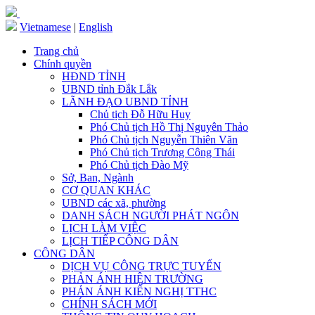
Vietnamese
|
English
Trang chủ
Chính quyền
HĐND TỈNH
UBND tỉnh Đắk Lắk
LÃNH ĐẠO UBND TỈNH
Chủ tịch Đỗ Hữu Huy
Phó Chủ tịch Hồ Thị Nguyên Thảo
Phó Chủ tịch Nguyễn Thiên Văn
Phó Chủ tịch Trương Công Thái
Phó Chủ tịch Đào Mỹ
Sở, Ban, Ngành
CƠ QUAN KHÁC
UBND các xã, phường
DANH SÁCH NGƯỜI PHÁT NGÔN
LỊCH LÀM VIỆC
LỊCH TIẾP CÔNG DÂN
CÔNG DÂN
DỊCH VỤ CÔNG TRỰC TUYẾN
PHẢN ÁNH HIỆN TRƯỜNG
PHẢN ÁNH KIẾN NGHỊ TTHC
CHÍNH SÁCH MỚI