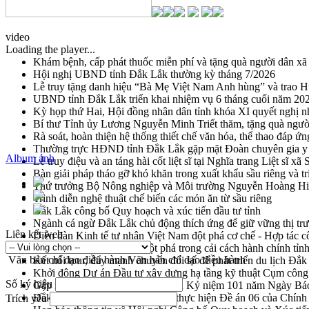
video
Loading the player...
Khám bệnh, cấp phát thuốc miễn phí và tặng quà người dân xã
Hội nghị UBND tỉnh Đắk Lắk thường kỳ tháng 7/2026
Lễ truy tặng danh hiệu “Bà Mẹ Việt Nam Anh hùng” và trao 
UBND tỉnh Đắk Lắk triển khai nhiệm vụ 6 tháng cuối năm 20
Kỳ họp thứ Hai, Hội đồng nhân dân tỉnh khóa XI quyết nghị n
Bí thư Tỉnh ủy Lương Nguyễn Minh Triết thăm, tặng quà ngườ
Rà soát, hoàn thiện hệ thống thiết chế văn hóa, thể thao đáp ứn
Thường trực HĐND tỉnh Đắk Lắk gặp mặt Đoàn chuyên gia y 
Album ảnh
Lễ truy điệu và an táng hài cốt liệt sĩ tại Nghĩa trang Liệt sĩ x
Bàn giải pháp tháo gỡ khó khăn trong xuất khẩu sầu riêng và 
Thứ trưởng Bộ Nông nghiệp và Môi trường Nguyễn Hoàng Hiệp 
Trình diễn nghệ thuật chế biến các món ăn từ sầu riêng
Đắk Lắk công bố Quy hoạch và xúc tiến đầu tư tỉnh
Ngành cá ngừ Đắk Lắk chủ động thích ứng để giữ vững thị tr
Liên kết web
Diễn đàn Kinh tế tư nhân Việt Nam đột phá cơ chế - Hợp tác c
Đề án 06 tạo bước ngoặt đột phá trong cải cách hành chính tỉ
Văn bản chỉ đạo điều hành
Văn bản chỉ đạo điều hành
Kết nối tour, đẩy mạnh chuyển đổi số để phát triển du lịch Đắ
Khởi động Dự án Đầu tư xây dựng hạ tầng kỹ thuật Cụm công
Số ký hiệu
Gặp mặt các cơ quan báo chí nhân Kỷ niệm 101 năm Ngày Bá
Đắk Lắk sơ kết 4 năm triển khai thực hiện Đề án 06 của Chính
Trích yếu