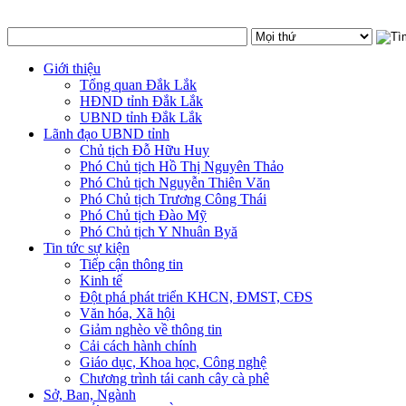
Giới thiệu
Tổng quan Đắk Lắk
HĐND tỉnh Đắk Lắk
UBND tỉnh Đắk Lắk
Lãnh đạo UBND tỉnh
Chủ tịch Đỗ Hữu Huy
Phó Chủ tịch Hồ Thị Nguyên Thảo
Phó Chủ tịch Nguyễn Thiên Văn
Phó Chủ tịch Trương Công Thái
Phó Chủ tịch Đào Mỹ
Phó Chủ tịch Y Nhuân Byă
Tin tức sự kiện
Tiếp cận thông tin
Kinh tế
Đột phá phát triển KHCN, ĐMST, CĐS
Văn hóa, Xã hội
Giảm nghèo về thông tin
Cải cách hành chính
Giáo dục, Khoa học, Công nghệ
Chương trình tái canh cây cà phê
Sở, Ban, Ngành