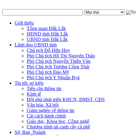
Giới thiệu
Tổng quan Đắk Lắk
HĐND tỉnh Đắk Lắk
UBND tỉnh Đắk Lắk
Lãnh đạo UBND tỉnh
Chủ tịch Đỗ Hữu Huy
Phó Chủ tịch Hồ Thị Nguyên Thảo
Phó Chủ tịch Nguyễn Thiên Văn
Phó Chủ tịch Trương Công Thái
Phó Chủ tịch Đào Mỹ
Phó Chủ tịch Y Nhuân Byă
Tin tức sự kiện
Tiếp cận thông tin
Kinh tế
Đột phá phát triển KHCN, ĐMST, CĐS
Văn hóa, Xã hội
Giảm nghèo về thông tin
Cải cách hành chính
Giáo dục, Khoa học, Công nghệ
Chương trình tái canh cây cà phê
Sở, Ban, Ngành