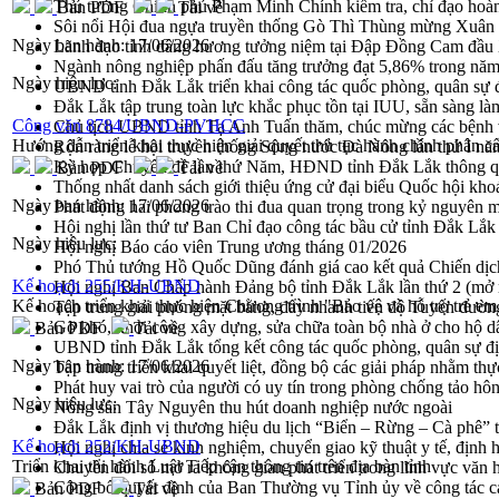
Thủ tướng Chính phủ Phạm Minh Chính kiểm tra, chỉ đạo hoàn 
Bản PDF
Tải về
Sôi nổi Hội đua ngựa truyền thống Gò Thì Thùng mừng Xuân
Ngày ban hành:
17/06/2026
Lãnh đạo tỉnh dâng hương tưởng niệm tại Đập Đồng Cam đầ
Ngành nông nghiệp phấn đấu tăng trưởng đạt 5,86% trong nă
Ngày hiệu lực:
UBND tỉnh Đắk Lắk triển khai công tác quốc phòng, quân sự
Đắk Lắk tập trung toàn lực khắc phục tồn tại IUU, sẵn sàng là
Công văn 8784/UBND-PVHCC
Chủ tịch UBND tỉnh Tạ Anh Tuấn thăm, chúc mừng các bệnh 
Hướng dẫn triển khai thực hiện giải quyết thủ tục hành chính phân c
Rộn ràng lễ hội truyền thống Sông nước Đà Nông lần thứ I n
Kỳ họp Chuyên đề lần thứ Năm, HĐND tỉnh Đắk Lắk thông qu
Bản PDF
Tải về
Thống nhất danh sách giới thiệu ứng cử đại biểu Quốc hội k
Ngày ban hành:
17/06/2026
Phát động hai phong trào thi đua quan trọng trong kỷ nguyên 
Hội nghị lần thứ tư Ban Chỉ đạo công tác bầu cử tỉnh Đắk Lắk
Ngày hiệu lực:
Hội nghị Báo cáo viên Trung ương tháng 01/2026
Phó Thủ tướng Hồ Quốc Dũng đánh giá cao kết quả Chiến dịc
Kế hoạch 255/KH-UBND
Hội nghị Ban Chấp hành Đảng bộ tỉnh Đắk Lắk lần thứ 2 (mở 
Kế hoạch triển khai thực hiện Chương trình "Bảo vệ và hỗ trợ trẻ em 
Tập trung giải phóng mặt bằng, đẩy nhanh tiến độ Tuyến đườn
Gỡ khó, khởi công xây dựng, sửa chữa toàn bộ nhà ở cho hộ dâ
Bản PDF
Tải về
UBND tỉnh Đắk Lắk tổng kết công tác quốc phòng, quân sự 
Ngày ban hành:
17/06/2026
Tập trung triển khai quyết liệt, đồng bộ các giải pháp nhằm t
Phát huy vai trò của người có uy tín trong phòng chống tảo hô
Ngày hiệu lực:
Nông sản Tây Nguyên thu hút doanh nghiệp nước ngoài
Đắk Lắk định vị thương hiệu du lịch “Biển – Rừng – Cà phê” t
Kế hoạch 252/KH-UBND
Hội nghị chia sẻ kinh nghiệm, chuyển giao kỹ thuật y tế, định
Triển khai thi hành Luật Tiếp cận thông tin trên địa bàn tỉnh
Chuyển đổi số mở ra không gian phát triển trong lĩnh vực văn h
Công bố quyết định của Ban Thường vụ Tỉnh ủy về công tác c
Bản PDF
Tải về