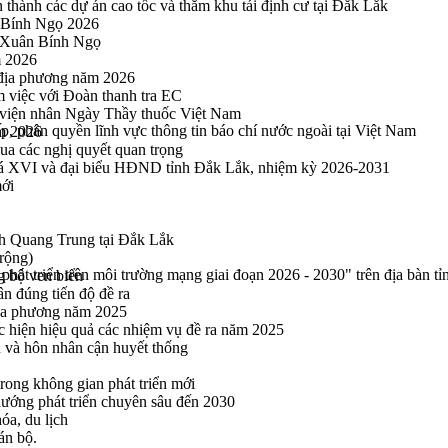
thành các dự án cao tốc và thăm khu tái định cư tại Đắk Lắk
 Bính Ngọ 2026
u Xuân Bính Ngọ
m 2026
 địa phương năm 2026
m việc với Đoàn thanh tra EC
viện nhân Ngày Thầy thuốc Việt Nam
ấp, phân quyền lĩnh vực thông tin báo chí nước ngoài tại Việt Nam
ăm 2026
a các nghị quyết quan trọng
hoá XVI và đại biểu HĐND tỉnh Đắk Lắk, nhiệm kỳ 2026-2031
mới
h Quang Trung tại Đắk Lắk
rộng)
phát triển trên môi trường mạng giai đoạn 2026 - 2030" trên địa bàn tỉ
g bộ ven biển
n đúng tiến độ đề ra
địa phương năm 2025
hực hiện hiệu quả các nhiệm vụ đề ra năm 2025
n và hôn nhân cận huyết thống
rong không gian phát triển mới
 hướng phát triển chuyên sâu đến 2030
óa, du lịch
án bộ.