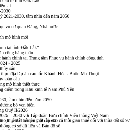
n đầu tư tỉnh Đắk Lắk
ên tai
1-2030
 kỳ 2021-2030, tầm nhìn đến năm 2050
phục vụ cơ quan Đảng, Nhà nước
ính mô hình mới
anh tại tỉnh Đắk Lắk”
sản công hàng tuần
 hành chính tại Trung tâm Phục vụ hành chính công tỉnh
2024 - 2025
 thủy sản
 thực địa Dự án cao tốc Khánh Hòa - Buôn Ma Thuột
ảy toàn cầu
ng mô hình thiết thực
rọng điểm trong Khu kinh tế Nam Phú Yên
2030, tầm nhìn đến năm 2050
 đường bộ ven biển
ong Quý II/2026
n 2026 – 2030 với Tập đoàn Bưu chính Viễn thông Việt Nam
o thuê đất trả tiền một lần cho cả thời gian thuê đối với thửa đất số
n lực y tế cho trạm y tế cấp xã
thống cơ sở dữ liệu và Bản đồ số