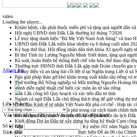
video
Loading the player...
Khám bệnh, cấp phát thuốc miễn phí và tặng quà người dân xã
Hội nghị UBND tỉnh Đắk Lắk thường kỳ tháng 7/2026
Lễ truy tặng danh hiệu “Bà Mẹ Việt Nam Anh hùng” và trao 
UBND tỉnh Đắk Lắk triển khai nhiệm vụ 6 tháng cuối năm 20
Kỳ họp thứ Hai, Hội đồng nhân dân tỉnh khóa XI quyết nghị n
Bí thư Tỉnh ủy Lương Nguyễn Minh Triết thăm, tặng quà ngườ
Rà soát, hoàn thiện hệ thống thiết chế văn hóa, thể thao đáp ứn
Thường trực HĐND tỉnh Đắk Lắk gặp mặt Đoàn chuyên gia y 
Album ảnh
Lễ truy điệu và an táng hài cốt liệt sĩ tại Nghĩa trang Liệt sĩ x
Bàn giải pháp tháo gỡ khó khăn trong xuất khẩu sầu riêng và 
Thứ trưởng Bộ Nông nghiệp và Môi trường Nguyễn Hoàng Hiệp 
Trình diễn nghệ thuật chế biến các món ăn từ sầu riêng
Đắk Lắk công bố Quy hoạch và xúc tiến đầu tư tỉnh
Ngành cá ngừ Đắk Lắk chủ động thích ứng để giữ vững thị tr
Liên kết web
Diễn đàn Kinh tế tư nhân Việt Nam đột phá cơ chế - Hợp tác c
Đề án 06 tạo bước ngoặt đột phá trong cải cách hành chính tỉ
Văn bản chỉ đạo điều hành
Văn bản chỉ đạo điều hành
Kết nối tour, đẩy mạnh chuyển đổi số để phát triển du lịch Đắ
Khởi động Dự án Đầu tư xây dựng hạ tầng kỹ thuật Cụm công
Số ký hiệu
Gặp mặt các cơ quan báo chí nhân Kỷ niệm 101 năm Ngày Bá
Đắk Lắk sơ kết 4 năm triển khai thực hiện Đề án 06 của Chính
Trích yếu