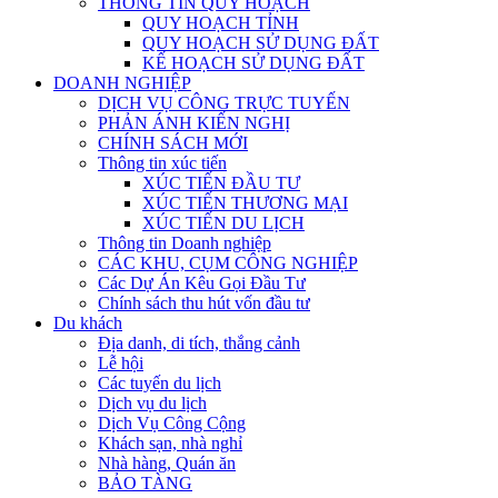
THÔNG TIN QUY HOẠCH
QUY HOẠCH TỈNH
QUY HOẠCH SỬ DỤNG ĐẤT
KẾ HOẠCH SỬ DỤNG ĐẤT
DOANH NGHIỆP
DỊCH VỤ CÔNG TRỰC TUYẾN
PHẢN ÁNH KIẾN NGHỊ
CHÍNH SÁCH MỚI
Thông tin xúc tiến
XÚC TIẾN ĐẦU TƯ
XÚC TIẾN THƯƠNG MẠI
XÚC TIẾN DU LỊCH
Thông tin Doanh nghiệp
CÁC KHU, CỤM CÔNG NGHIỆP
Các Dự Án Kêu Gọi Đầu Tư
Chính sách thu hút vốn đầu tư
Du khách
Địa danh, di tích, thắng cảnh
Lễ hội
Các tuyến du lịch
Dịch vụ du lịch
Dịch Vụ Công Cộng
Khách sạn, nhà nghỉ
Nhà hàng, Quán ăn
BẢO TÀNG