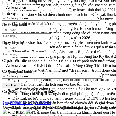
Họp báo thông tin về Hội nghị Công bố Quy hoạch và Xúc tiế
Loại văn bản
Khơi thông điểm nghẽn, đẩy nhanh giải ngân vốn khắc phục thi
HĐND tỉnh thông qua điều chỉnh Quy hoạch tỉnh thời kỳ 202
Lĩnh vực
Hội thảo góp ý hồ sơ điều chỉnh quy hoạch tỉnh Đắk Lắk thời
Nâng cao hiệu quả hoạt động của các doanh nghiệp nhà nước
Hội nghị triển khai kết nối mạng truyền số liệu chuyên dùng 
Ngày ban hành
Lễ phát động chuỗi hoạt động chung tay làm sạch môi trường
Xã Ea Kar bước chuyển mình trong công tác cải cách hành ch
UBND tỉnh họp báo định kỳ tháng 4 năm 2026
Ngày hiệu lực
Hội thảo khoa học “Giải pháp thúc đẩy phát triển nền kinh tế x
Tăng cường giám sát, đôn đốc thực hiện nhiệm vụ quản lý tài 
Tháo gỡ những vướng mắc, đẩy mạnh công tác cải cách thủ tục
Đắk Lắk: Tôn vinh 46 giải pháp tại Hội thi Sáng tạo Kỹ thuật 
Cấp ban hành
Đắk Lắk rà soát, điều chỉnh Đề án 190 về phát triển nuôi trồng
Phó Chủ tịch UBND tỉnh Đắk Lắk Trương Công Thái kiểm tra
Định vị cà phê Việt Nam như một “di sản sống” trong dòng ch
Cơ quan ban hành
Xây dựng nông thôn mới: Nâng cao đời sống người dân từ nhữ
Quyết liệt tháo gỡ vướng mắc, đẩy nhanh tiến độ các dự án t
Hòn Yến phát triển du lịch gắn với bảo tồn biển
Lấy ý kiến điều chỉnh Quy hoạch tỉnh Đắk Lắk thời kỳ 2021-
Có
26826
kết quả được tìm thấy
Phát động chiến dịch 30 ngày đêm giải phóng mặt bằng Tuyến
Đắk Lắk nỗ lực thúc đẩy tăng trưởng kinh tế từ 10% trở lên tr
Quyết định 1907/QĐ-UBND
Đắk Lắk ký kết thỏa thuận hợp tác về chuyển đổi số giai đoạ
Quyết định về việc phê duyệt Phương án đấu giá quyền sử dụng đất ch
Thứ trưởng Bộ Y tế làm việc với tỉnh Đắk Lắk về phát triển nhâ
Du lịch Đắk Lắk nâng tầm trải nghiệm du khách thông qua Hệ 
Bản PDF
Tải về