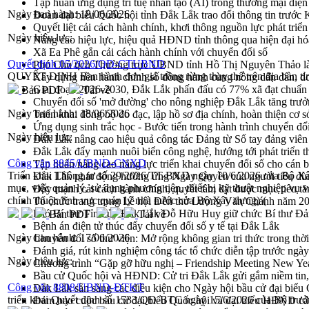
Tập huấn ứng dụng trí tuệ nhân tạo (AI) trong thương mại điệ
Ngày ban hành:
18/06/2026
Đoàn đại biểu Quốc hội tỉnh Đắk Lắk trao đổi thông tin trước
Quyết liệt cải cách hành chính, khơi thông nguồn lực phát triển
Ngày hiệu lực:
Nâng cao hiệu lực, hiệu quả HĐND tỉnh thông qua hiện đại hó
Xã Ea Phê gắn cải cách hành chính với chuyển đổi số
Quyết định 05/2026/QĐ-CTUBND
Phó Chủ tịch Thường trực UBND tỉnh Hồ Thị Nguyên Thảo làm
QUYẾT ĐỊNH Ban hành đơn giá trồng rừng thay thế trên địa bàn t
Xây dựng nền hành chính số đồng hành cùng nông dân dân, d
Giai đoạn 2026-2030, Đắk Lắk phấn đấu có 77% xã đạt chuẩn
Bản PDF
Tải về
Chuyển đổi số 'mở đường' cho nông nghiệp Đắk Lắk tăng trưở
Ngày ban hành:
18/06/2026
Triển khai đồng bộ đo đạc, lập hồ sơ địa chính, hoàn thiện cơ sở
Ứng dụng sinh trắc học - Bước tiến trong hành trình chuyển đổ
Ngày hiệu lực:
Đắk Lắk nâng cao hiệu quả công tác Đảng từ Sổ tay đảng viên 
Đắk Lắk đẩy mạnh nuôi biển công nghệ, hướng tới phát triển 
Công văn 8845/UBND-CNXD
Tập huấn nâng cao năng lực triển khai chuyển đổi số cho cán 
Triển khai Thông tư số 29/2026/TT-BXD ngày 10/6/2026 của Bộ Xâ
Đắk Lắk phát động hưởng ứng Ngày Quyền của người tiêu dù
mục, việc quản lý, sử dụng phương tiện, thiết bị kỹ thuật nghiệp vụ v
Đẩy mạnh cải cách hành chính, quyết tâm đạt được mục tiêu tă
chính thuộc lĩnh vực quản lý nhà nước của Bộ Xây dựng) (
Tổ chức trang trọng Lễ hội Đền thờ Lương Văn Chánh năm 2
Phó Bí thư Tỉnh ủy Đắk Lắk Đỗ Hữu Huy giữ chức Bí thư Đả
Bản PDF
Tải về
Bệnh án điện tử thúc đẩy chuyển đổi số y tế tại Đắk Lắk
Ngày ban hành:
17/06/2026
Chuyển đổi số thư viện: Mở rộng không gian tri thức trong thời
Đánh giá, rút kinh nghiệm công tác tổ chức diễn tập trước ngà
Ngày hiệu lực:
Chương trình “Gặp gỡ hữu nghị – Friendship Meeting New Ye
Bầu cử Quốc hội và HĐND: Cử tri Đắk Lắk gửi gắm niềm tin, 
Công văn 8808/UBND-ĐTKT
Đắk Lắk sẵn sàng các điều kiện cho Ngày hội bầu cử đại bi
triển khai Quyết định số 1533/QĐ-BTC ngày 15/6/2026 của Bộ trưở
Đảm bảo cuộc bầu cử đại biểu Quốc hội và đại biểu HĐND các 