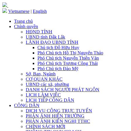
Vietnamese
|
English
Trang chủ
Chính quyền
HĐND TỈNH
UBND tỉnh Đắk Lắk
LÃNH ĐẠO UBND TỈNH
Chủ tịch Đỗ Hữu Huy
Phó Chủ tịch Hồ Thị Nguyên Thảo
Phó Chủ tịch Nguyễn Thiên Văn
Phó Chủ tịch Trương Công Thái
Phó Chủ tịch Đào Mỹ
Sở, Ban, Ngành
CƠ QUAN KHÁC
UBND các xã, phường
DANH SÁCH NGƯỜI PHÁT NGÔN
LỊCH LÀM VIỆC
LỊCH TIẾP CÔNG DÂN
CÔNG DÂN
DỊCH VỤ CÔNG TRỰC TUYẾN
PHẢN ÁNH HIỆN TRƯỜNG
PHẢN ÁNH KIẾN NGHỊ TTHC
CHÍNH SÁCH MỚI