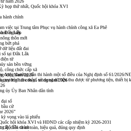
n tử năm 2026
 Kỳ họp thứ nhất, Quốc hội khóa XVI
a hành chính
 việc tại Trung tâm Phục vụ hành chính công xã Ea Phê
ỉnh Đắk Lắk
oanh nghiệp
 nông thôn mới
ng bứt phá
 dữ liệu đất đai
i số tại Đắk Lắk
điện tử
thủy sản bền vững
bộ, công chức cấp xã
y dựng (hướng dẫn thi hành một số điều của Nghị định số 61/2026/N
ng Việt Nam 2026
à quy trình thu thập, sử dụng dữ liệu thu được từ phương tiện, thiết bị
ng trưởng hai con số trong năm 2026
026
ng ủy Ủy Ban Nhân dân tỉnh
 đại số
y bầu cử
ar 2026”
kỳ vọng vào lá phiếu
ểu Quốc hội khóa XVI và HĐND các cấp nhiệm kỳ 2026-2031
ng Bộ Tài chính
cấp diễn ra an toàn, hiệu quả, đúng quy định