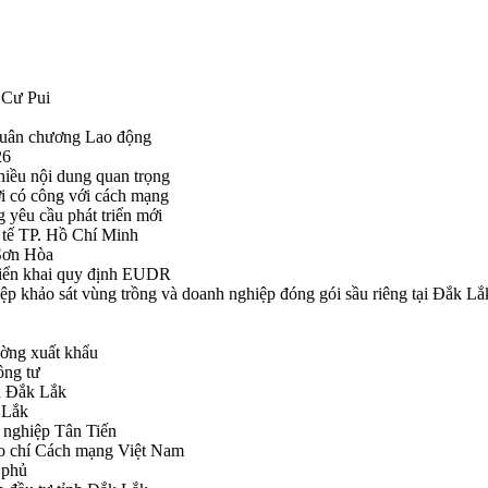
 Cư Pui
Huân chương Lao động
26
hiều nội dung quan trọng
i có công với cách mạng
g yêu cầu phát triển mới
tế TP. Hồ Chí Minh
ã Sơn Hòa
triển khai quy định EUDR
khảo sát vùng trồng và doanh nghiệp đóng gói sầu riêng tại Đắk Lắ
ường xuất khẩu
ông tư
nh Đắk Lắk
k Lắk
 nghiệp Tân Tiến
o chí Cách mạng Việt Nam
 phủ