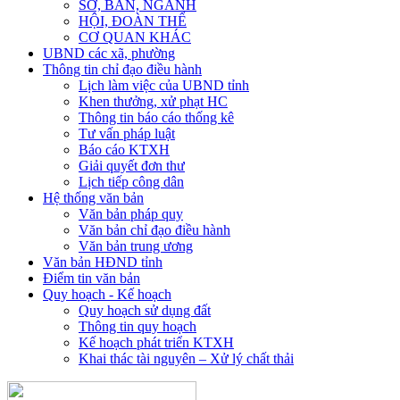
SỞ, BAN, NGÀNH
HỘI, ĐOÀN THỂ
CƠ QUAN KHÁC
UBND các xã, phường
Thông tin chỉ đạo điều hành
Lịch làm việc của UBND tỉnh
Khen thưởng, xử phạt HC
Thông tin báo cáo thống kê
Tư vấn pháp luật
Báo cáo KTXH
Giải quyết đơn thư
Lịch tiếp công dân
Hệ thống văn bản
Văn bản pháp quy
Văn bản chỉ đạo điều hành
Văn bản trung ương
Văn bản HĐND tỉnh
Điểm tin văn bản
Quy hoạch - Kế hoạch
Quy hoạch sử dụng đất
Thông tin quy hoạch
Kế hoạch phát triển KTXH
Khai thác tài nguyên – Xử lý chất thải