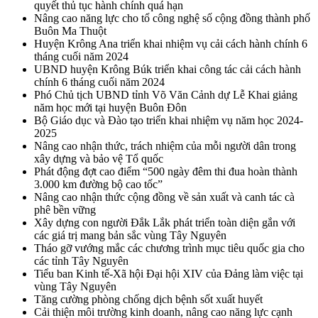
quyết thủ tục hành chính quá hạn
Nâng cao năng lực cho tổ công nghệ số cộng đồng thành phố
Buôn Ma Thuột
Huyện Krông Ana triển khai nhiệm vụ cải cách hành chính 6
tháng cuối năm 2024
UBND huyện Krông Búk triển khai công tác cải cách hành
chính 6 tháng cuối năm 2024
Phó Chủ tịch UBND tỉnh Võ Văn Cảnh dự Lễ Khai giảng
năm học mới tại huyện Buôn Đôn
Bộ Giáo dục và Đào tạo triển khai nhiệm vụ năm học 2024-
2025
Nâng cao nhận thức, trách nhiệm của mỗi người dân trong
xây dựng và bảo vệ Tổ quốc
Phát động đợt cao điểm “500 ngày đêm thi đua hoàn thành
3.000 km đường bộ cao tốc”
Nâng cao nhận thức cộng đồng về sản xuất và canh tác cà
phê bền vững
Xây dựng con người Đắk Lắk phát triển toàn diện gắn với
các giá trị mang bản sắc vùng Tây Nguyên
Tháo gỡ vướng mắc các chương trình mục tiêu quốc gia cho
các tỉnh Tây Nguyên
Tiểu ban Kinh tế-Xã hội Đại hội XIV của Đảng làm việc tại
vùng Tây Nguyên
Tăng cường phòng chống dịch bệnh sốt xuất huyết
Cải thiện môi trường kinh doanh, nâng cao năng lực cạnh