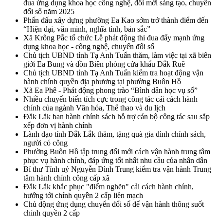
đua ứng dụng khoa học công nghệ, đổi mới sáng tạo, chuyển
đổi số năm 2025
Phấn đấu xây dựng phường Ea Kao sớm trở thành điểm đến
“Hiện đại, văn minh, nghĩa tình, bản sắc”
Xã Krông Pắc tổ chức Lễ phát động thi đua đẩy mạnh ứng
dụng khoa học - công nghệ, chuyển đổi số
Chủ tịch UBND tỉnh Tạ Anh Tuấn thăm, làm việc tại xã biên
giới Ea Bung và đồn Biên phòng cửa khẩu Đắk Ruê
Chủ tịch UBND tỉnh Tạ Anh Tuấn kiểm tra hoạt động vận
hành chính quyền địa phương tại phường Buôn Hồ
Xã Ea Phê - Phát động phong trào “Bình dân học vụ số”
Nhiều chuyển biến tích cực trong công tác cải cách hành
chính của ngành Văn hóa, Thể thao và du lịch
Đắk Lắk ban hành chính sách hỗ trợ cán bộ công tác sau sắp
xếp đơn vị hành chính
Lãnh đạo tỉnh Đắk Lắk thăm, tặng quà gia đình chính sách,
người có công
Phường Buôn Hồ tập trung đổi mới cách vận hành trung tâm
phục vụ hành chính, đáp ứng tốt nhất nhu cầu của nhân dân
Bí thư Tỉnh uỷ Nguyễn Đình Trung kiểm tra vận hành Trung
tâm hành chính công cấp xã
Đắk Lắk khắc phục "điểm nghẽn" cải cách hành chính,
hướng tới chính quyền 2 cấp liền mạch
Chủ động ứng dụng chuyển đổi số để vận hành thông suốt
chính quyền 2 cấp