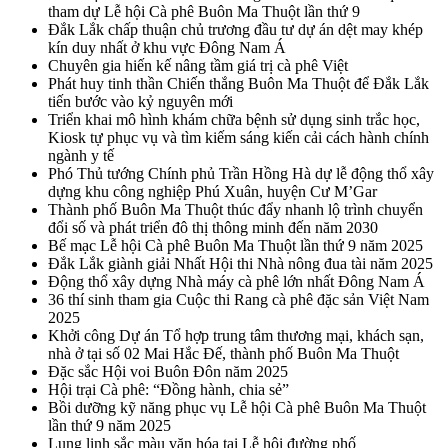
tham dự Lễ hội Cà phê Buôn Ma Thuột lần thứ 9
Đắk Lắk chấp thuận chủ trương đầu tư dự án dệt may khép
kín duy nhất ở khu vực Đông Nam Á
Chuyên gia hiến kế nâng tầm giá trị cà phê Việt
Phát huy tinh thần Chiến thắng Buôn Ma Thuột để Đắk Lắk
tiến bước vào kỷ nguyên mới
Triển khai mô hình khám chữa bệnh sử dụng sinh trắc học,
Kiosk tự phục vụ và tìm kiếm sáng kiến cải cách hành chính
ngành y tế
Phó Thủ tướng Chính phủ Trần Hồng Hà dự lễ động thổ xây
dựng khu công nghiệp Phú Xuân, huyện Cư M’Gar
Thành phố Buôn Ma Thuột thúc đẩy nhanh lộ trình chuyển
đổi số và phát triển đô thị thông minh đến năm 2030
Bế mạc Lễ hội Cà phê Buôn Ma Thuột lần thứ 9 năm 2025
Đắk Lắk giành giải Nhất Hội thi Nhà nông đua tài năm 2025
Động thổ xây dựng Nhà máy cà phê lớn nhất Đông Nam Á
36 thí sinh tham gia Cuộc thi Rang cà phê đặc sản Việt Nam
2025
Khởi công Dự án Tổ hợp trung tâm thương mại, khách sạn,
nhà ở tại số 02 Mai Hắc Đế, thành phố Buôn Ma Thuột
Đặc sắc Hội voi Buôn Đôn năm 2025
Hội trại Cà phê: “Đồng hành, chia sẻ”
Bồi dưỡng kỹ năng phục vụ Lễ hội Cà phê Buôn Ma Thuột
lần thứ 9 năm 2025
Lung linh sắc màu văn hóa tại Lễ hội đường phố