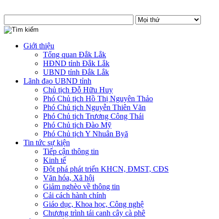
Giới thiệu
Tổng quan Đắk Lắk
HĐND tỉnh Đắk Lắk
UBND tỉnh Đắk Lắk
Lãnh đạo UBND tỉnh
Chủ tịch Đỗ Hữu Huy
Phó Chủ tịch Hồ Thị Nguyên Thảo
Phó Chủ tịch Nguyễn Thiên Văn
Phó Chủ tịch Trương Công Thái
Phó Chủ tịch Đào Mỹ
Phó Chủ tịch Y Nhuân Byă
Tin tức sự kiện
Tiếp cận thông tin
Kinh tế
Đột phá phát triển KHCN, ĐMST, CĐS
Văn hóa, Xã hội
Giảm nghèo về thông tin
Cải cách hành chính
Giáo dục, Khoa học, Công nghệ
Chương trình tái canh cây cà phê