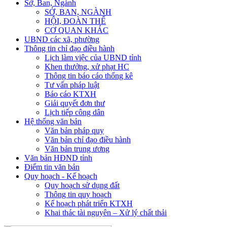
Sở, Ban, Ngành
SỞ, BAN, NGÀNH
HỘI, ĐOÀN THỂ
CƠ QUAN KHÁC
UBND các xã, phường
Thông tin chỉ đạo điều hành
Lịch làm việc của UBND tỉnh
Khen thưởng, xử phạt HC
Thông tin báo cáo thống kê
Tư vấn pháp luật
Báo cáo KTXH
Giải quyết đơn thư
Lịch tiếp công dân
Hệ thống văn bản
Văn bản pháp quy
Văn bản chỉ đạo điều hành
Văn bản trung ương
Văn bản HĐND tỉnh
Điểm tin văn bản
Quy hoạch - Kế hoạch
Quy hoạch sử dụng đất
Thông tin quy hoạch
Kế hoạch phát triển KTXH
Khai thác tài nguyên – Xử lý chất thải