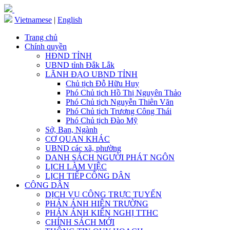
Vietnamese
|
English
Trang chủ
Chính quyền
HĐND TỈNH
UBND tỉnh Đắk Lắk
LÃNH ĐẠO UBND TỈNH
Chủ tịch Đỗ Hữu Huy
Phó Chủ tịch Hồ Thị Nguyên Thảo
Phó Chủ tịch Nguyễn Thiên Văn
Phó Chủ tịch Trương Công Thái
Phó Chủ tịch Đào Mỹ
Sở, Ban, Ngành
CƠ QUAN KHÁC
UBND các xã, phường
DANH SÁCH NGƯỜI PHÁT NGÔN
LỊCH LÀM VIỆC
LỊCH TIẾP CÔNG DÂN
CÔNG DÂN
DỊCH VỤ CÔNG TRỰC TUYẾN
PHẢN ÁNH HIỆN TRƯỜNG
PHẢN ÁNH KIẾN NGHỊ TTHC
CHÍNH SÁCH MỚI