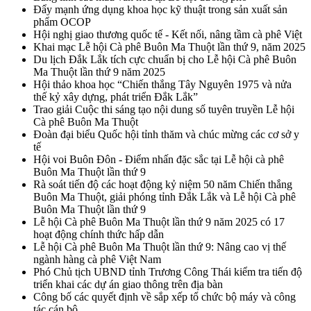
Đẩy mạnh ứng dụng khoa học kỹ thuật trong sản xuất sản
phẩm OCOP
Hội nghị giao thương quốc tế - Kết nối, nâng tầm cà phê Việt
Khai mạc Lễ hội Cà phê Buôn Ma Thuột lần thứ 9, năm 2025
Du lịch Đắk Lắk tích cực chuẩn bị cho Lễ hội Cà phê Buôn
Ma Thuột lần thứ 9 năm 2025
Hội thảo khoa học “Chiến thắng Tây Nguyên 1975 và nửa
thế kỷ xây dựng, phát triển Đắk Lắk”
Trao giải Cuộc thi sáng tạo nội dung số tuyên truyền Lễ hội
Cà phê Buôn Ma Thuột
Đoàn đại biểu Quốc hội tỉnh thăm và chúc mừng các cơ sở y
tế
Hội voi Buôn Đôn - Điểm nhấn đặc sắc tại Lễ hội cà phê
Buôn Ma Thuột lần thứ 9
Rà soát tiến độ các hoạt động kỷ niệm 50 năm Chiến thắng
Buôn Ma Thuột, giải phóng tỉnh Đắk Lắk và Lễ hội Cà phê
Buôn Ma Thuột lần thứ 9
Lễ hội Cà phê Buôn Ma Thuột lần thứ 9 năm 2025 có 17
hoạt động chính thức hấp dẫn
Lễ hội Cà phê Buôn Ma Thuột lần thứ 9: Nâng cao vị thế
ngành hàng cà phê Việt Nam
Phó Chủ tịch UBND tỉnh Trương Công Thái kiểm tra tiến độ
triển khai các dự án giao thông trên địa bàn
Công bố các quyết định về sắp xếp tổ chức bộ máy và công
tác cán bộ