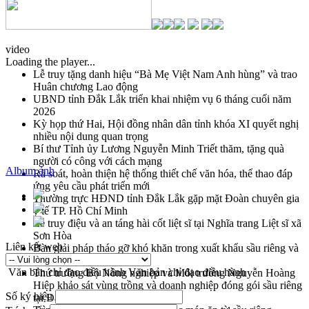
video
Loading the player...
Lễ truy tặng danh hiệu “Bà Mẹ Việt Nam Anh hùng” và trao
Huân chương Lao động
UBND tỉnh Đắk Lắk triển khai nhiệm vụ 6 tháng cuối năm
2026
Kỳ họp thứ Hai, Hội đồng nhân dân tỉnh khóa XI quyết nghị
nhiều nội dung quan trọng
Bí thư Tỉnh ủy Lương Nguyễn Minh Triết thăm, tặng quà
người có công với cách mạng
Album ảnh
Rà soát, hoàn thiện hệ thống thiết chế văn hóa, thể thao đáp
ứng yêu cầu phát triển mới
Thường trực HĐND tỉnh Đắk Lắk gặp mặt Đoàn chuyên gia
y tế TP. Hồ Chí Minh
Lễ truy điệu và an táng hài cốt liệt sĩ tại Nghĩa trang Liệt sĩ xã
Sơn Hòa
Liên kết web
Bàn giải pháp tháo gỡ khó khăn trong xuất khẩu sầu riêng và
triển khai quy định EUDR
Văn bản chỉ đạo điều hành
Văn bản chỉ đạo điều hành
Thứ trưởng Bộ Nông nghiệp và Môi trường Nguyễn Hoàng
Hiệp khảo sát vùng trồng và doanh nghiệp đóng gói sầu riêng
Số ký hiệu
tại Đắk Lắk