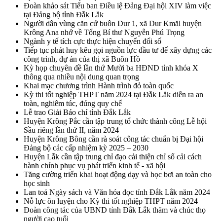
Đoàn khảo sát Tiểu ban Điều lệ Đảng Đại hội XIV làm việc
tại Đảng bộ tỉnh Đắk Lắk
Người dân vùng căn cứ buôn Dur 1, xã Dur Kmăl huyện
Krông Ana nhớ về Tổng Bí thư Nguyễn Phú Trọng
Ngành y tế tích cực thực hiện chuyển đổi số
Tiếp tục phát huy kêu gọi nguồn lực đầu tư để xây dựng các
công trình, dự án của thị xã Buôn Hồ
Kỳ họp chuyên đề lần thứ Mười ba HĐND tỉnh khóa X
thông qua nhiều nội dung quan trọng
Khai mạc chương trình Hành trình đỏ toàn quốc
Kỳ thi tốt nghiệp THPT năm 2024 tại Đắk Lắk diễn ra an
toàn, nghiêm túc, đúng quy chế
Lễ trao Giải Báo chí tỉnh Đắk Lắk
Huyện Krông Pắc cần tập trung tổ chức thành công Lễ hội
Sầu riêng lần thứ II, năm 2024
Huyện Krông Bông cần rà soát công tác chuẩn bị Đại hội
Đảng bộ các cấp nhiệm kỳ 2025 – 2030
Huyện Lắk cần tập trung chỉ đạo cải thiện chỉ số cải cách
hành chính phục vụ phát triển kinh tế - xã hội
Tăng cường triển khai hoạt động dạy và học bơi an toàn cho
học sinh
Lan toả Ngày sách và Văn hóa đọc tỉnh Đắk Lắk năm 2024
Nỗ lực ôn luyện cho Kỳ thi tốt nghiệp THPT năm 2024
Đoàn công tác của UBND tỉnh Đắk Lắk thăm và chúc thọ
người cao tuổi