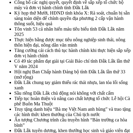
Công bố các nghị quyết, quyết định về sắp xếp tổ chức bộ
máy và đơn vị hành chính tỉnh Đắk Lắk
Kỳ họp thứ Mười, HĐND tỉnh khóa X: Rà soát, chuẩn bị sẵn
sàng toàn diện để chính quyền địa phương 2 cấp vận hành
thông suốt, hiệu quả
Tôn vinh 53 cá nhân hiến máu tiêu biểu tỉnh Đắk Lắk năm
2025
Thực hiện bằng được mục tiêu nông nghiệp sinh thái, nông
thôn hiện đại, nông dân văn minh
Tăng cường cải cách thủ tục hành chính khi thực hiện sắp xếp
đơn vị hành chính
Có 49 tác phẩm đạt giải tại Giải Báo chí tỉnh Đắk Lắk lần thứ
V năm 2024
Hội nghị Ban Chấp hành Đảng bộ tỉnh Đắk Lắk lần thứ 33
(mở rộng)
Đắk Lắk chung tay giảm thiểu rác thải nhựa, lan tỏa lối sống
xanh
Sầu riêng Đắk Lắk chủ động nói không với chất cấm
Tiếp tục hoàn thiện và nâng cao chất lượng tổ chức Lễ hội Cà
phê Buôn Ma Thuột
Truy tặng danh hiệu “Bà mẹ Việt Nam anh hùng” và trao tặng
các hình thức khen thưởng của Chủ tịch nước
Ấn tượng Chương trình cầu truyền hình “Bản trường ca hòa
bình”
Đắk Lắk tuyên dương, khen thưởng học sinh và giáo viên đạt