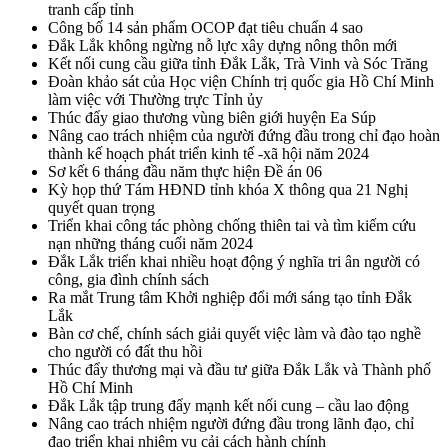
tranh cấp tỉnh
Công bố 14 sản phẩm OCOP đạt tiêu chuẩn 4 sao
Đắk Lắk không ngừng nỗ lực xây dựng nông thôn mới
Kết nối cung cầu giữa tỉnh Đắk Lắk, Trà Vinh và Sóc Trăng
Đoàn khảo sát của Học viện Chính trị quốc gia Hồ Chí Minh
làm việc với Thường trực Tỉnh ủy
Thúc đẩy giao thương vùng biên giới huyện Ea Súp
Nâng cao trách nhiệm của người đứng đầu trong chỉ đạo hoàn
thành kế hoạch phát triển kinh tế -xã hội năm 2024
Sơ kết 6 tháng đầu năm thực hiện Đề án 06
Kỳ họp thứ Tám HĐND tỉnh khóa X thông qua 21 Nghị
quyết quan trọng
Triển khai công tác phòng chống thiên tai và tìm kiếm cứu
nạn những tháng cuối năm 2024
Đắk Lắk triển khai nhiều hoạt động ý nghĩa tri ân người có
công, gia đình chính sách
Ra mắt Trung tâm Khởi nghiệp đổi mới sáng tạo tỉnh Đắk
Lắk
Bàn cơ chế, chính sách giải quyết việc làm và đào tạo nghề
cho người có đất thu hồi
Thúc đẩy thương mại và đầu tư giữa Đắk Lắk và Thành phố
Hồ Chí Minh
Đắk Lắk tập trung đẩy mạnh kết nối cung – cầu lao động
Nâng cao trách nhiệm người đứng đầu trong lãnh đạo, chỉ
đạo triển khai nhiệm vụ cải cách hành chính