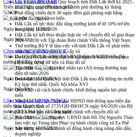
Công văn 8451/UBND-TH
Lấy ý kiến điều chỉnh Quy hoạch tỉnh Đắk Lắk thời kỳ 2021-
Triển khai Nghị quyết Phiên họp Chính phủ thường kỳ tháng
2030, tầm nhìn đến năm 2050
5/2026
Phát động chiến dịch 30 ngày đêm giải phóng mặt bằng
Tuyến đường bộ ven biển
Bản PDF
Tải về
Đắk Lắk nỗ lực thúc đẩy tăng trưởng kinh tế từ 10% trở lên
Ngày ban hành:
11/06/2026
trong Quý II/2026
Đắk Lắk ký kết thỏa thuận hợp tác về chuyển đổi số giai đoạn
Ngày hiệu lực:
2026 – 2030 với Tập đoàn Bưu chính Viễn thông Việt Nam
Thứ trưởng Bộ Y tế làm việc với tỉnh Đắk Lắk về phát triển
Công văn 8425/UBND-PVHCC
nhân lực y tế cho trạm y tế cấp xã
Triển khai Quyết định số 891/QĐ-BXD ngày 9/6/2026 của Bộ
Du lịch Đắk Lắk nâng tầm trải nghiệm du khách thông qua
trưởng Bộ Xây dựng
Hệ thống cơ sở dữ liệu và Bản đồ số
Tập huấn ứng dụng trí tuệ nhân tạo (AI) trong thương mại
Bản PDF
Tải về
điện tử năm 2026
Ngày ban hành:
11/06/2026
Đoàn đại biểu Quốc hội tỉnh Đắk Lắk trao đổi thông tin trước
Kỳ họp thứ nhất, Quốc hội khóa XVI
Ngày hiệu lực:
Quyết liệt cải cách hành chính, khơi thông nguồn lực phát
triển
Công văn 8424/UBND-PVHCC
Nâng cao hiệu lực, hiệu quả HĐND tỉnh thông qua hiện đại
triển khai Quyết định số 2735/QĐ-BKHCN ngày 9/6/2026 của Bộ
hóa hành chính
trưởng Bộ Khoa học và Công nghệ
Xã Ea Phê gắn cải cách hành chính với chuyển đổi số
Phó Chủ tịch Thường trực UBND tỉnh Hồ Thị Nguyên Thảo
Bản PDF
Tải về
làm việc tại Trung tâm Phục vụ hành chính công xã Ea Phê
Ngày ban hành:
11/06/2026
Xây dựng nền hành chính số đồng hành cùng nông dân dân,
doanh nghiệp