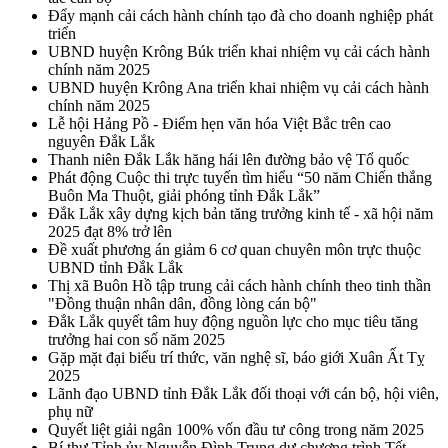
Đẩy mạnh cải cách hành chính tạo đà cho doanh nghiệp phát
triển
UBND huyện Krông Búk triển khai nhiệm vụ cải cách hành
chính năm 2025
UBND huyện Krông Ana triển khai nhiệm vụ cải cách hành
chính năm 2025
Lễ hội Hảng Pồ - Điểm hẹn văn hóa Việt Bắc trên cao
nguyên Đắk Lắk
Thanh niên Đắk Lắk hăng hái lên đường bảo vệ Tổ quốc
Phát động Cuộc thi trực tuyến tìm hiểu “50 năm Chiến thắng
Buôn Ma Thuột, giải phóng tỉnh Đắk Lắk”
Đắk Lắk xây dựng kịch bản tăng trưởng kinh tế - xã hội năm
2025 đạt 8% trở lên
Đề xuất phương án giảm 6 cơ quan chuyên môn trực thuộc
UBND tỉnh Đắk Lắk
Thị xã Buôn Hồ tập trung cải cách hành chính theo tinh thần
"Đồng thuận nhân dân, đồng lòng cán bộ"
Đắk Lắk quyết tâm huy động nguồn lực cho mục tiêu tăng
trưởng hai con số năm 2025
Gặp mặt đại biểu trí thức, văn nghệ sĩ, báo giới Xuân Ất Tỵ
2025
Lãnh đạo UBND tỉnh Đắk Lắk đối thoại với cán bộ, hội viên,
phụ nữ
Quyết liệt giải ngân 100% vốn đầu tư công trong năm 2025
Bí thư Tỉnh ủy Nguyễn Đình Trung dự chương trình Tết