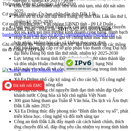
lần thứ I, nhiệm kỳ 2025 - 2030
Thông tin Điện tử cấp ngày 14/05/2010
Đắk Lắk hoàn thành mục tiêu xóa nhà tạm, nhà dột nát năm
2025
Cơ quan chủ quản: Ủy ban nhân dân tỉnh Đắk Lắk
Phiên trù bị Đại hội đại biểu Đảng bộ tỉnh Đắk Lắk lần thứ I,
nhiệm kỳ 2025-2030
Cơ quan thường trực: Văn phòng UBND tỉnh - 09 Lê Duẩn -
Hiệp hội Doanh nhân Đắk Lắk cần tiên phong trong chuyển
P.Buôn Ma Thuột - Đắk Lắk.
SĐT:
0262.859.9699
Email:
đổi số, kiến tạo môi trường kinh doanh công bằng, minh bạch
banbientap@daklak.gov.vn hoặc congttdtdaklak@gmail.com
Họp Ban Chỉ đạo Quốc gia về chống khai thác hải sản bất
hợp pháp, không báo cáo và không theo quy định
Ghi rõ nguồn tin "http://daklak.gov.vn" khi phát hành lại các thông
Đại hội Đảng bộ cấp cơ sở góp phần vào thanh công Đại hội
tin từ Cổng TTĐT này
đại biểu Đảng bộ tỉnh lần thứ nhất, nhiệm kỳ 2025-2030
Lực lượng vũ trang tỉnh Đắk Lắk kỷ niệm 80 năm thành lập
và đón nhận Huân chương Bảo vệ Tổ quốc hạng Nhì
Hội nghị chuyên đề về công tác khuyến nông trong tình hình
mới
Xã Ea Drăng phổ cập kỹ năng số cho cán bộ, Tổ công nghệ
số cộng đồng và nông dân
Đã kết nối EMC
Gặp mặt các đồng chí nguyên lãnh đạo tỉnh nhân dịp Quốc
khánh nước Cộng hòa xã hội chủ nghĩa Việt Nam
300 gian hàng tham gia Tuần lễ Văn hóa, Du lịch và Ẩm thực
Đắk Lắk năm 2025
Xã Ea Drăng thúc đẩy phong trào “Bình dân học vụ số”, phát
triển khoa học, công nghệ và đổi mới sáng tạo
Công an tỉnh Đắk Lắk đẩy mạnh cải cách hành chính, thích
ứng chuyển đổi số, đáp ứng yêu cầu nhiệm vụ trong tình hình