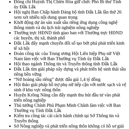
Đồng chí Huỳnh Thị Chiến Hòa giữ chức Phó Bí thư Tỉnh
ủy Đắk Lắk
Hội nghị Ban Chấp hành Đảng bộ tỉnh Đắk Lắk lần thứ 26
xem xét nhiều nội dung quan trọng
Khởi động dự án sản xuất sầu riêng ứng dụng công nghệ
thông minh và du lịch trải nghiệm nông nghiệp
Thường trực HĐND tỉnh giao ban với Thường trực HĐND
các huyện, thị xã, thành phố
Đắk Lắk đẩy mạnh chuyển đổi số tạo bứt phá phát triển kinh
tế xã hội
Đoàn công tác của Trung ương Hội Liên hiệp Phụ nữ Việt
Nam làm việc với Ban Thường vụ Tỉnh ủy Đắk Lắk
Hội thao ngành Thông tin và Truyền thông tỉnh Đắk Lắk
Đắk Lắk tìm giải pháp xây dựng và phát triển hệ sinh thái sầu
riêng bền vững
“Nữ hoàng sầu riêng” được đấu giá 1,4 tỷ đồng
Hội thảo giải pháp hỗ trợ phụ nữ tiếp cận với nước sạch và vệ
sinh ở khu vực nông thôn
Huyện Krông Năng cần đẩy mạnh thu hút đầu tư vào phát
triển nông nghiệp
Thủ tướng Chính Phủ Phạm Minh Chính làm việc với Ban
Thường vụ Tỉnh Đắk Lắk
Kiểm tra công tác cải cách hành chính tại Sở Thông tin và
Truyền thông
Sở Nông nghiệp và phát triển nông thôn không có hồ sơ giải