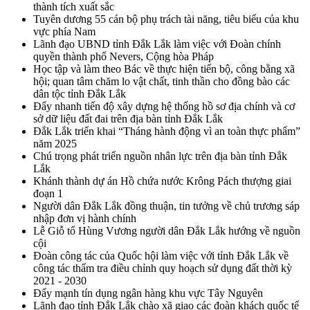
thành tích xuất sắc
Tuyên dương 55 cán bộ phụ trách tài năng, tiêu biểu của khu
vực phía Nam
Lãnh đạo UBND tỉnh Đắk Lắk làm việc với Đoàn chính
quyền thành phố Nevers, Cộng hòa Pháp
Học tập và làm theo Bác về thực hiện tiến bộ, công bằng xã
hội; quan tâm chăm lo vật chất, tinh thần cho đồng bào các
dân tộc tỉnh Đắk Lắk
Đẩy nhanh tiến độ xây dựng hệ thống hồ sơ địa chính và cơ
sở dữ liệu đất đai trên địa bàn tỉnh Đắk Lắk
Đắk Lắk triển khai “Tháng hành động vì an toàn thực phẩm”
năm 2025
Chú trọng phát triển nguồn nhân lực trên địa bàn tỉnh Đắk
Lắk
Khánh thành dự án Hồ chứa nước Krông Pách thượng giai
đoạn 1
Người dân Đắk Lắk đồng thuận, tin tưởng về chủ trương sáp
nhập đơn vị hành chính
Lễ Giỗ tổ Hùng Vương người dân Đắk Lắk hướng về nguồn
cội
Đoàn công tác của Quốc hội làm việc với tỉnh Đắk Lắk về
công tác thẩm tra điều chỉnh quy hoạch sử dụng đất thời kỳ
2021 - 2030
Đẩy mạnh tín dụng ngân hàng khu vực Tây Nguyên
Lãnh đạo tỉnh Đắk Lắk chào xã giao các đoàn khách quốc tế