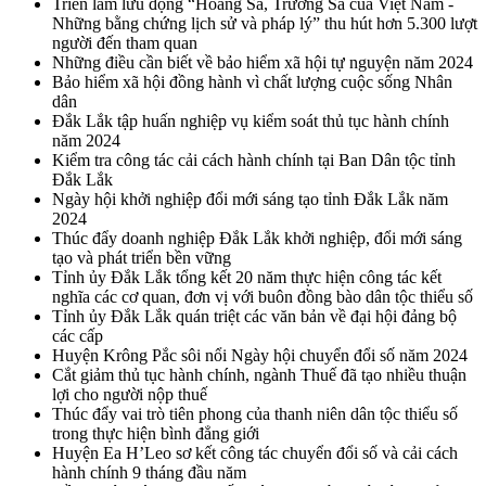
Triển lãm lưu động “Hoàng Sa, Trường Sa của Việt Nam -
Những bằng chứng lịch sử và pháp lý” thu hút hơn 5.300 lượt
người đến tham quan
Những điều cần biết về bảo hiểm xã hội tự nguyện năm 2024
Bảo hiểm xã hội đồng hành vì chất lượng cuộc sống Nhân
dân
Đắk Lắk tập huấn nghiệp vụ kiểm soát thủ tục hành chính
năm 2024
Kiểm tra công tác cải cách hành chính tại Ban Dân tộc tỉnh
Đắk Lắk
Ngày hội khởi nghiệp đổi mới sáng tạo tỉnh Đắk Lắk năm
2024
Thúc đẩy doanh nghiệp Đắk Lắk khởi nghiệp, đổi mới sáng
tạo và phát triển bền vững
Tỉnh ủy Đắk Lắk tổng kết 20 năm thực hiện công tác kết
nghĩa các cơ quan, đơn vị với buôn đồng bào dân tộc thiểu số
Tỉnh ủy Đắk Lắk quán triệt các văn bản về đại hội đảng bộ
các cấp
Huyện Krông Pắc sôi nổi Ngày hội chuyển đổi số năm 2024
Cắt giảm thủ tục hành chính, ngành Thuế đã tạo nhiều thuận
lợi cho người nộp thuế
Thúc đẩy vai trò tiên phong của thanh niên dân tộc thiểu số
trong thực hiện bình đẳng giới
Huyện Ea H’Leo sơ kết công tác chuyển đổi số và cải cách
hành chính 9 tháng đầu năm