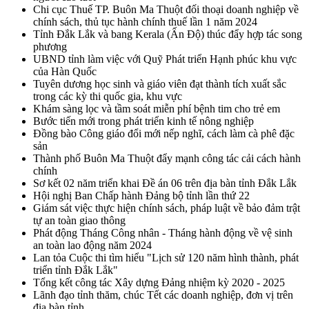
Chi cục Thuế TP. Buôn Ma Thuột đối thoại doanh nghiệp về
chính sách, thủ tục hành chính thuế lần 1 năm 2024
Tỉnh Đắk Lắk và bang Kerala (Ấn Độ) thúc đẩy hợp tác song
phương
UBND tỉnh làm việc với Quỹ Phát triển Hạnh phúc khu vực
của Hàn Quốc
Tuyên dương học sinh và giáo viên đạt thành tích xuất sắc
trong các kỳ thi quốc gia, khu vực
Khám sàng lọc và tầm soát miễn phí bệnh tim cho trẻ em
Bước tiến mới trong phát triển kinh tế nông nghiệp
Đồng bào Công giáo đổi mới nếp nghĩ, cách làm cà phê đặc
sản
Thành phố Buôn Ma Thuột đẩy mạnh công tác cải cách hành
chính
Sơ kết 02 năm triển khai Đề án 06 trên địa bàn tỉnh Đắk Lắk
Hội nghị Ban Chấp hành Đảng bộ tỉnh lần thứ 22
Giám sát việc thực hiện chính sách, pháp luật về bảo đảm trật
tự an toàn giao thông
Phát động Tháng Công nhân - Tháng hành động về vệ sinh
an toàn lao động năm 2024
Lan tỏa Cuộc thi tìm hiểu "Lịch sử 120 năm hình thành, phát
triển tỉnh Đắk Lắk"
Tổng kết công tác Xây dựng Đảng nhiệm kỳ 2020 - 2025
Lãnh đạo tỉnh thăm, chúc Tết các doanh nghiệp, đơn vị trên
địa bàn tỉnh