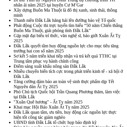
nhân ái năm 2025 tại huyện Cư M’Gar
Xây dựng Buôn Ma Thuột là đô thị xanh, sinh thái, thông
minh
Thanh niên Đắk Lắk hăng hái lên đường bảo vệ Tổ quốc
Phát động Cuộc thi trực tuyến tìm hiểu “50 năm Chiến thắng
Buôn Ma Thuột, giải phóng tỉnh Đắk Lắk”
Gặp mặt đại biểu trí thức, văn nghệ sĩ, báo giới Xuân Ất Tỵ
2025
Đắk Lắk quyết tâm huy động nguồn lực cho mục tiêu tăng
trưởng hai con số năm 2025
Sơ kết 5 năm triển khai tiếp nhận và trả kết quả TTHC tại
Trung tâm phục vụ hành chính công
Điểm sáng xuất khẩu nông sản Đắk Lắk
Nhiều chuyển biến tích cực trong phát triển kinh tế - xã hội ở
Đắk Lắk
Tăng cường đảm bảo an toàn vệ sinh thực phẩm dịp Tết
Nguyên đán Ất Tỵ 2025
Phó Chủ tịch Quốc hội Trần Quang Phương thăm, làm việc
tại Đắk Lắk
"Xuân Quê hương" - Ất Tỵ năm 2025
Khai mạc Hội Báo Xuân Ất Tỵ năm 2025
Đắk Lắk quan tâm, ưu tiên, huy động các nguồn lực thực
hiện tốt công tác giảm nghèo
UBND tỉnh Đắk Lắk tổ chức họp báo định kỳ