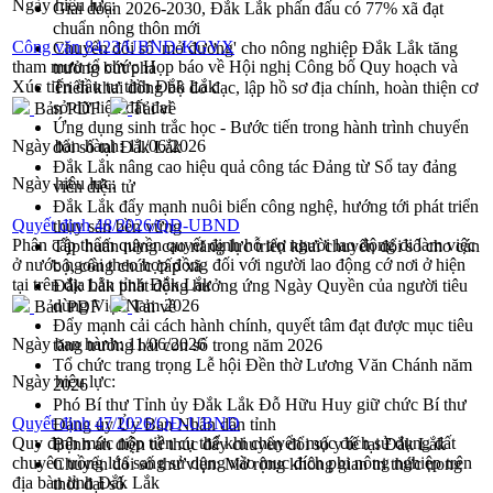
Ngày hiệu lực:
Giai đoạn 2026-2030, Đắk Lắk phấn đấu có 77% xã đạt
chuẩn nông thôn mới
Công văn 8423/UBND-KGVX
Chuyển đổi số 'mở đường' cho nông nghiệp Đắk Lắk tăng
tham mưu tổ chức Họp báo về Hội nghị Công bố Quy hoạch và
trưởng bứt phá
Xúc tiến đầu tư tỉnh Đắk Lắk
Triển khai đồng bộ đo đạc, lập hồ sơ địa chính, hoàn thiện cơ
sở dữ liệu đất đai
Bản PDF
Tải về
Ứng dụng sinh trắc học - Bước tiến trong hành trình chuyển
Ngày ban hành:
11/06/2026
đổi số tại Đắk Lắk
Đắk Lắk nâng cao hiệu quả công tác Đảng từ Sổ tay đảng
Ngày hiệu lực:
viên điện tử
Đắk Lắk đẩy mạnh nuôi biển công nghệ, hướng tới phát triển
Quyết định 48/2026/QĐ-UBND
thủy sản bền vững
Phân cấp thẩm quyền quyết định hỗ trợ người lao động đi làm việc
Tập huấn nâng cao năng lực triển khai chuyển đổi số cho cán
ở nước ngoài theo hợp đồng đối với người lao động cớ nơi ở hiện
bộ, công chức cấp xã
tại trên địa bàn tỉnh Đắk Lắk
Đắk Lắk phát động hưởng ứng Ngày Quyền của người tiêu
dùng Việt Nam 2026
Bản PDF
Tải về
Đẩy mạnh cải cách hành chính, quyết tâm đạt được mục tiêu
Ngày ban hành:
11/06/2026
tăng trưởng hai con số trong năm 2026
Tổ chức trang trọng Lễ hội Đền thờ Lương Văn Chánh năm
Ngày hiệu lực:
2026
Phó Bí thư Tỉnh ủy Đắk Lắk Đỗ Hữu Huy giữ chức Bí thư
Quyết định 47/2026/QĐ-UBND
Đảng ủy Ủy Ban Nhân dân tỉnh
Quy định mức nộp tiền cụ thể khi chuyển mục đích sử dụng đất
Bệnh án điện tử thúc đẩy chuyển đổi số y tế tại Đắk Lắk
chuyên trồng lúa sang sử dụng vào mục đích phi nông nghiệp trên
Chuyển đổi số thư viện: Mở rộng không gian tri thức trong
địa bàn tỉnh Đắk Lắk
thời đại số