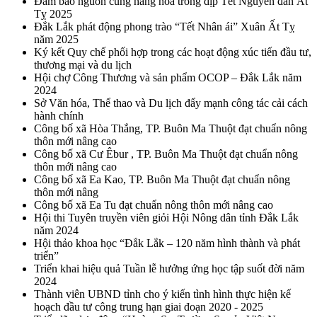
Đảm bảo nguồn cung hàng hóa trong dịp Tết Nguyên đán Ất
Tỵ 2025
Đắk Lắk phát động phong trào “Tết Nhân ái” Xuân Ất Tỵ
năm 2025
Ký kết Quy chế phối hợp trong các hoạt động xúc tiến đầu tư,
thương mại và du lịch
Hội chợ Công Thương và sản phẩm OCOP – Đắk Lắk năm
2024
Sở Văn hóa, Thể thao và Du lịch đẩy mạnh công tác cải cách
hành chính
Công bố xã Hòa Thắng, TP. Buôn Ma Thuột đạt chuẩn nông
thôn mới nâng cao
Công bố xã Cư Êbur , TP. Buôn Ma Thuột đạt chuẩn nông
thôn mới nâng cao
Công bố xã Ea Kao, TP. Buôn Ma Thuột đạt chuẩn nông
thôn mới nâng
Công bố xã Ea Tu đạt chuẩn nông thôn mới nâng cao
Hội thi Tuyên truyền viên giỏi Hội Nông dân tỉnh Đắk Lắk
năm 2024
Hội thảo khoa học “Đắk Lắk – 120 năm hình thành và phát
triển”
Triển khai hiệu quả Tuần lễ hưởng ứng học tập suốt đời năm
2024
Thành viên UBND tỉnh cho ý kiến tình hình thực hiện kế
hoạch đầu tư công trung hạn giai đoạn 2020 - 2025