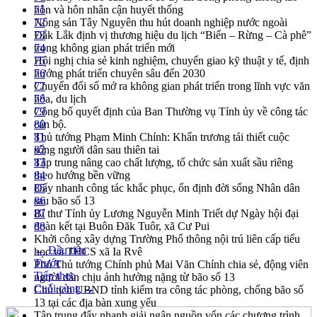
hôn và hôn nhân cận huyết thống
71
Nông sản Tây Nguyên thu hút doanh nghiệp nước ngoài
72
Đắk Lắk định vị thương hiệu du lịch “Biển – Rừng – Cà phê”
73
trong không gian phát triển mới
74
Hội nghị chia sẻ kinh nghiệm, chuyển giao kỹ thuật y tế, định
75
hướng phát triển chuyên sâu đến 2030
76
Chuyển đổi số mở ra không gian phát triển trong lĩnh vực văn
77
hóa, du lịch
78
Công bố quyết định của Ban Thường vụ Tỉnh ủy về công tác
79
cán bộ.
80
Thủ tướng Phạm Minh Chính: Khẩn trương tái thiết cuộc
81
sống người dân sau thiên tai
82
Tập trung nâng cao chất lượng, tổ chức sản xuất sầu riêng
83
theo hướng bền vững
84
Đẩy nhanh công tác khắc phục, ổn định đời sống Nhân dân
85
sau bão số 13
86
Bí thư Tỉnh ủy Lương Nguyễn Minh Triết dự Ngày hội đại
87
đoàn kết tại Buôn Đăk Tuôr, xã Cư Pui
88
Khởi công xây dựng Trường Phổ thông nội trú liên cấp tiểu
← Đầu tiên
học và THCS xã Ia Rvê
Trước
Phó Thủ tướng Chính phủ Mai Văn Chính chia sẻ, động viên
Tiếp theo
người dân chịu ảnh hưởng nặng từ bão số 13
Cuối cùng →
Chủ tịch UBND tỉnh kiểm tra công tác phòng, chống bão số
13 tại các địa bàn xung yếu
Tập trung đẩy nhanh giải ngân nguồn vốn các chương trình