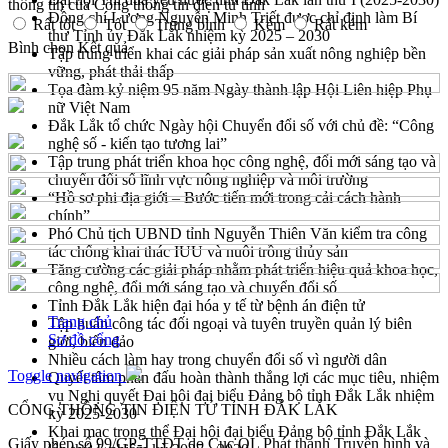
thông tin của Cổng thông tin điện tử tỉnh
Đồng chí Lương Nguyễn Minh Triết được chỉ định làm Bí
Rất tốt
Tốt
Trung bình
Kém
Rất kém
thư Tỉnh ủy Đắk Lắk nhiệm kỳ 2025 – 2030
Bình chọn
Kết quả
Tập trung triển khai các giải pháp sản xuất nông nghiệp bền
vững, phát thải thấp
Tọa đàm kỷ niệm 95 năm Ngày thành lập Hội Liên hiệp Phụ
nữ Việt Nam
Đắk Lắk tổ chức Ngày hội Chuyển đổi số với chủ đề: “Công
nghệ số - kiến tạo tương lai”
Tập trung phát triển khoa học công nghệ, đổi mới sáng tạo và
chuyển đổi số lĩnh vực nông nghiệp và môi trường
“Hồ sơ phi địa giới – Bước tiến mới trong cải cách hành
chính”
Phó Chủ tịch UBND tỉnh Nguyễn Thiên Văn kiểm tra công
tác chống khai thác IUU và nuôi trồng thủy sản
Tăng cường các giải pháp nhằm phát triển hiệu quả khoa học,
công nghệ, đổi mới sáng tạo và chuyển đổi số
Tỉnh Đắk Lắk hiện đại hóa y tế từ bệnh án điện tử
Trang chủ
Tập huấn công tác đối ngoại và tuyên truyền quản lý biên
Sơ đồ cổng
giới, biển đảo
Nhiều cách làm hay trong chuyển đổi số vì người dân
Toggle navigation
Quyết tâm phấn đấu hoàn thành thắng lợi các mục tiêu, nhiệm
vụ Nghị quyết Đại hội đại biểu Đảng bộ tỉnh Đắk Lắk nhiệm
CỔNG THÔNG TIN ĐIỆN TỬ TỈNH ĐẮK LẮK
kỳ 2025-2030
Khai mạc trọng thể Đại hội đại biểu Đảng bộ tỉnh Đắk Lắk
Giấy phép số 99/GP-TTĐT do Cục QL Phát thanh Truyền hình và