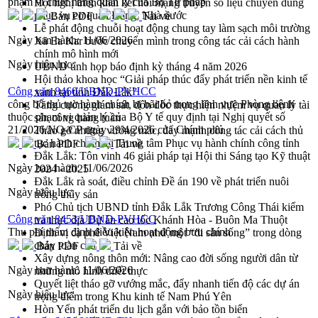
phạm vi chức năng quản lý của Bộ Tư pháp
Hội nghị triển khai kết nối mạng truyền số liệu chuyên dùng
phục vụ cơ quan Đảng, Nhà nước
Bản PDF
Tải về
Lễ phát động chuỗi hoạt động chung tay làm sạch môi trường
Ngày ban hành:
11/06/2026
Xã Ea Kar bước chuyển mình trong công tác cải cách hành
chính mô hình mới
Ngày hiệu lực:
UBND tỉnh họp báo định kỳ tháng 4 năm 2026
Hội thảo khoa học “Giải pháp thúc đẩy phát triển nền kinh tế
Công văn 8460/UBND-PVHCC
xanh tại tỉnh Đắk Lắk”
công bố thủ tục hành chính bị bãi bỏ trong lĩnh vực Phòng bệnh
Tăng cường giám sát, đôn đốc thực hiện nhiệm vụ quản lý tài
thuộc phạm vi quản lý của Bộ Y tế quy định tại Nghị quyết số
sản công hàng tuần
21/2026/NQ-CP ngày 29/4/2026 của Chính phủ
Tháo gỡ những vướng mắc, đẩy mạnh công tác cải cách thủ
tục hành chính tại Trung tâm Phục vụ hành chính công tỉnh
Bản PDF
Tải về
Đắk Lắk: Tôn vinh 46 giải pháp tại Hội thi Sáng tạo Kỹ thuật
Ngày ban hành:
11/06/2026
2024 - 2025
Đắk Lắk rà soát, điều chỉnh Đề án 190 về phát triển nuôi
Ngày hiệu lực:
trồng thủy sản
Phó Chủ tịch UBND tỉnh Đắk Lắk Trương Công Thái kiểm
Công văn 8453/UBND-PVHCC
tra thực địa Dự án cao tốc Khánh Hòa - Buôn Ma Thuột
Thu phí thẩm định điều kiện hoạt động bưu chính
Định vị cà phê Việt Nam như một “di sản sống” trong dòng
chảy toàn cầu
Bản PDF
Tải về
Xây dựng nông thôn mới: Nâng cao đời sống người dân từ
Ngày ban hành:
11/06/2026
những mô hình thiết thực
Quyết liệt tháo gỡ vướng mắc, đẩy nhanh tiến độ các dự án
Ngày hiệu lực:
trọng điểm trong Khu kinh tế Nam Phú Yên
Hòn Yến phát triển du lịch gắn với bảo tồn biển