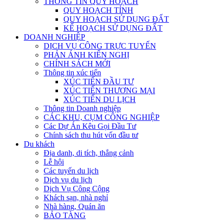
THÔNG TIN QUY HOẠCH
QUY HOẠCH TỈNH
QUY HOẠCH SỬ DỤNG ĐẤT
KẾ HOẠCH SỬ DỤNG ĐẤT
DOANH NGHIỆP
DỊCH VỤ CÔNG TRỰC TUYẾN
PHẢN ÁNH KIẾN NGHỊ
CHÍNH SÁCH MỚI
Thông tin xúc tiến
XÚC TIẾN ĐẦU TƯ
XÚC TIẾN THƯƠNG MẠI
XÚC TIẾN DU LỊCH
Thông tin Doanh nghiệp
CÁC KHU, CỤM CÔNG NGHIỆP
Các Dự Án Kêu Gọi Đầu Tư
Chính sách thu hút vốn đầu tư
Du khách
Địa danh, di tích, thắng cảnh
Lễ hội
Các tuyến du lịch
Dịch vụ du lịch
Dịch Vụ Công Cộng
Khách sạn, nhà nghỉ
Nhà hàng, Quán ăn
BẢO TÀNG