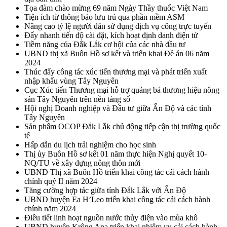
Tọa đàm chào mừng 69 năm Ngày Thầy thuốc Việt Nam
Tiện ích từ thông báo lưu trú qua phần mềm ASM
Nâng cao tỷ lệ người dân sử dụng dịch vụ công trực tuyến
Đẩy nhanh tiến độ cài đặt, kích hoạt định danh điện tử
Tiềm năng của Đắk Lắk cơ hội của các nhà đầu tư
UBND thị xã Buôn Hồ sơ kết và triển khai Đề án 06 năm
2024
Thúc đẩy công tác xúc tiến thương mại và phát triển xuất
nhập khẩu vùng Tây Nguyên
Cục Xúc tiến Thương mại hỗ trợ quảng bá thương hiệu nông
sản Tây Nguyên trên nền tảng số
Hội nghị Doanh nghiệp và Đầu tư giữa Ấn Độ và các tỉnh
Tây Nguyên
Sản phẩm OCOP Đắk Lắk chủ động tiếp cận thị trường quốc
tế
Hấp dẫn du lịch trải nghiệm cho học sinh
Thị ủy Buôn Hồ sơ kết 01 năm thực hiện Nghị quyết 10-
NQ/TU về xây dựng nông thôn mới
UBND Thị xã Buôn Hồ triển khai công tác cải cách hành
chính quý II năm 2024
Tăng cường hợp tác giữa tỉnh Đắk Lắk với Ấn Độ
UBND huyện Ea H’Leo triển khai công tác cải cách hành
chính năm 2024
Điều tiết linh hoạt nguồn nước thủy điện vào mùa khô
UBND huyện Krông Ana triển khai nhiệm vụ cải cách hành