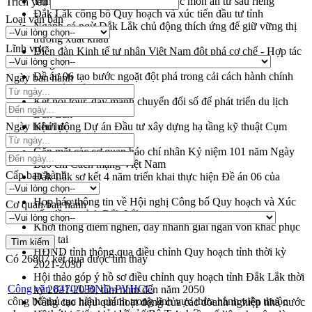
Trình diễn nghệ thuật chế biến các món ăn từ sầu riêng
Trích yếu
Đắk Lắk công bố Quy hoạch và xúc tiến đầu tư tỉnh
Loại văn bản
Ngành cá ngừ Đắk Lắk chủ động thích ứng để giữ vững thị
trường xuất khẩu
Lĩnh vực
Diễn đàn Kinh tế tư nhân Việt Nam đột phá cơ chế - Hợp tác
công tư
Đề án 06 tạo bước ngoặt đột phá trong cải cách hành chính
Ngày ban hành
tỉnh Đắk Lắk
Kết nối tour, đẩy mạnh chuyển đổi số để phát triển du lịch
Đắk Lắk
Ngày hiệu lực
Khởi động Dự án Đầu tư xây dựng hạ tầng kỹ thuật Cụm
công nghiệp Tân Tiến
Gặp mặt các cơ quan báo chí nhân Kỷ niệm 101 năm Ngày
Báo chí Cách mạng Việt Nam
Cấp ban hành
Đắk Lắk sơ kết 4 năm triển khai thực hiện Đề án 06 của
Chính phủ
Họp báo thông tin về Hội nghị Công bố Quy hoạch và Xúc
Cơ quan ban hành
tiến đầu tư tỉnh Đắk Lắk
Khơi thông điểm nghẽn, đẩy nhanh giải ngân vốn khắc phục
thiên tai
HĐND tỉnh thông qua điều chỉnh Quy hoạch tỉnh thời kỳ
Có
26807
kết quả được tìm thấy
2021-2030
Hội thảo góp ý hồ sơ điều chỉnh quy hoạch tỉnh Đắk Lắk thời
Công văn 8470/UBND-PVHCC
kỳ 2021-2030, tầm nhìn đến năm 2050
công bố thủ tục hành chính trong lĩnh vực thừa hành viên thuộc
Nâng cao hiệu quả hoạt động của các doanh nghiệp nhà nước