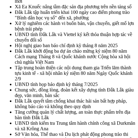
mới
Xã Ea Knuếc nâng tầm đặc sản địa phương trên nền tảng số
Đắk Lắk tập huấn triển khai 100 ngày cao điểm phong trào
"Bình dân học vụ số" đến xã, phường
Xử lý nghiêm các hành vi buôn bán, vận chuyển, giết mổ lợn
bệnh trái phép
UBND tỉnh Đắk Lắk và Viettel ký kết thỏa thuận hợp tác về
chuyển đổi số
Hội nghị giao ban báo chí định kỳ tháng 8 năm 2025
Đắk Lắk khởi động ba dự án chào mừng kỷ niệm 80 năm
Cách mạng Tháng 8 và Quốc khánh nước Cộng hòa xã hội
chủ nghĩa Việt Nam
Tập trung hoàn thiện các nội dung tham gia Triển lãm thành
tựu kinh tế - xã hội nhân kỷ niệm 80 năm Ngày Quốc khánh
2/9
UBND tỉnh họp báo định kỳ tháng 7/2025
Chung sức, đồng lòng, đoàn kết xây dựng tỉnh Đắk Lắk giàu
đẹp, văn minh, bản sắc
Đắk Lắk quyết tâm chống khai thác hải sản bất hợp pháp,
không báo cáo và không theo quy định
Tăng cường quản lý chất lượng, an toàn thực phẩm trên địa
bàn tỉnh Đắk Lắk
UBND tỉnh kiểm tra Trung tâm hành chính công xã Durkmăn
và xã Krông Ana
Sở Văn hóa, Thể thao và Du lịch phát động phong trào thi