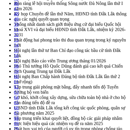
Rộn ràng lễ hội truyền thống Sông nước Đà Nông lần thứ I
46
năm 2026
47
Kỳ họp Chuyên đề lần thứ Năm, HĐND tỉnh Đắk Lắk thông
48
qua các nghị quyết quan trọng
49
Thống nhất danh sách giới thiệu ứng cử đại biểu Quốc hội
50
khoá XVI và đại biểu HĐND tỉnh Đắk Lắk, nhiệm kỳ 2026-
51
2031
52
Phát động hai phong trào thi đua quan trọng trong kỷ nguyên
53
mới
54
Hội nghị lần thứ tư Ban Chỉ đạo công tác bầu cử tỉnh Đắk
55
Lắk
56
Hội nghị Báo cáo viên Trung ương tháng 01/2026
57
Phó Thủ tướng Hồ Quốc Dũng đánh giá cao kết quả Chiến
58
dịch Quang Trung tại Đắk Lắk
59
Hội nghị Ban Chấp hành Đảng bộ tỉnh Đắk Lắk lần thứ 2
60
(mở rộng)
61
Tập trung giải phóng mặt bằng, đẩy nhanh tiến độ Tuyến
62
đường bộ ven biển
63
Gỡ khó, khởi công xây dựng, sửa chữa toàn bộ nhà ở cho hộ
64
dân đúng tiến độ đề ra
65
UBND tỉnh Đắk Lắk tổng kết công tác quốc phòng, quân sự
66
địa phương năm 2025
67
Tập trung triển khai quyết liệt, đồng bộ các giải pháp nhằm
68
thực hiện hiệu quả các nhiệm vụ đề ra năm 2025
69
Phát huy vai trò của người có uy tín trong phòng chống tảo
70