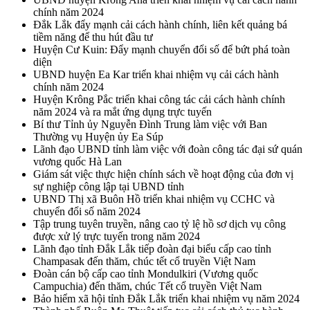
chính năm 2024
Đắk Lắk đẩy mạnh cải cách hành chính, liên kết quảng bá
tiềm năng để thu hút đầu tư
Huyện Cư Kuin: Đẩy mạnh chuyển đổi số để bứt phá toàn
diện
UBND huyện Ea Kar triển khai nhiệm vụ cải cách hành
chính năm 2024
Huyện Krông Pắc triển khai công tác cải cách hành chính
năm 2024 và ra mắt ứng dụng trực tuyến
Bí thư Tỉnh ủy Nguyễn Đình Trung làm việc với Ban
Thường vụ Huyện ủy Ea Súp
Lãnh đạo UBND tỉnh làm việc với đoàn công tác đại sứ quán
vương quốc Hà Lan
Giám sát việc thực hiện chính sách về hoạt động của đơn vị
sự nghiệp công lập tại UBND tỉnh
UBND Thị xã Buôn Hồ triển khai nhiệm vụ CCHC và
chuyển đổi số năm 2024
Tập trung tuyên truyền, nâng cao tỷ lệ hồ sơ dịch vụ công
được xử lý trực tuyến trong năm 2024
Lãnh đạo tỉnh Đắk Lắk tiếp đoàn đại biểu cấp cao tỉnh
Champasak đến thăm, chúc tết cổ truyền Việt Nam
Đoàn cán bộ cấp cao tỉnh Mondulkiri (Vương quốc
Campuchia) đến thăm, chúc Tết cổ truyền Việt Nam
Bảo hiểm xã hội tỉnh Đắk Lắk triển khai nhiệm vụ năm 2024