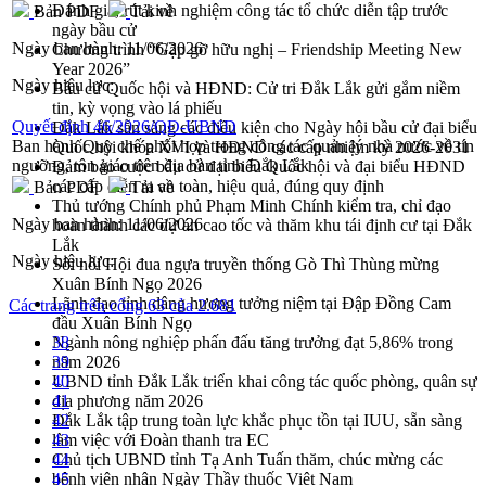
Đánh giá, rút kinh nghiệm công tác tổ chức diễn tập trước
Bản PDF
Tải về
ngày bầu cử
Ngày ban hành:
11/06/2026
Chương trình “Gặp gỡ hữu nghị – Friendship Meeting New
Year 2026”
Ngày hiệu lực:
Bầu cử Quốc hội và HĐND: Cử tri Đắk Lắk gửi gắm niềm
tin, kỳ vọng vào lá phiếu
Quyết định 46/2026/QĐ-UBND
Đắk Lắk sẵn sàng các điều kiện cho Ngày hội bầu cử đại biểu
Ban hành Quy chế phối hợp trong công tác quản lý nhà nước về tín
Quốc hội khóa XVI và HĐND các cấp nhiệm kỳ 2026-2031
ngưỡng, tôn giáo trên địa bàn tỉnh Đắk Lắk
Đảm bảo cuộc bầu cử đại biểu Quốc hội và đại biểu HĐND
các cấp diễn ra an toàn, hiệu quả, đúng quy định
Bản PDF
Tải về
Thủ tướng Chính phủ Phạm Minh Chính kiểm tra, chỉ đạo
Ngày ban hành:
11/06/2026
hoàn thành các dự án cao tốc và thăm khu tái định cư tại Đắk
Lắk
Ngày hiệu lực:
Sôi nổi Hội đua ngựa truyền thống Gò Thì Thùng mừng
Xuân Bính Ngọ 2026
Lãnh đạo tỉnh dâng hương tưởng niệm tại Đập Đồng Cam
Các trang trên cổng 63 của 2.681
đầu Xuân Bính Ngọ
Ngành nông nghiệp phấn đấu tăng trưởng đạt 5,86% trong
38
năm 2026
39
UBND tỉnh Đắk Lắk triển khai công tác quốc phòng, quân sự
40
địa phương năm 2026
41
Đắk Lắk tập trung toàn lực khắc phục tồn tại IUU, sẵn sàng
42
làm việc với Đoàn thanh tra EC
43
Chủ tịch UBND tỉnh Tạ Anh Tuấn thăm, chúc mừng các
44
bệnh viện nhân Ngày Thầy thuốc Việt Nam
45