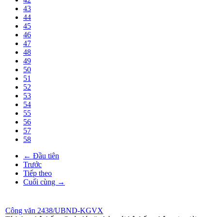
43
44
45
46
47
48
49
50
51
52
53
54
55
56
57
58
← Đầu tiên
Trước
Tiếp theo
Cuối cùng →
Công văn 2438/UBND-KGVX