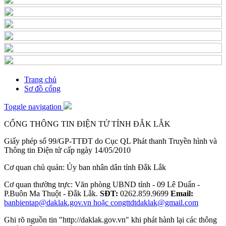
Trang chủ
Sơ đồ cổng
Toggle navigation
CỔNG THÔNG TIN ĐIỆN TỬ TỈNH ĐẮK LẮK
Giấy phép số 99/GP-TTĐT do Cục QL Phát thanh Truyền hình và
Thông tin Điện tử cấp ngày 14/05/2010
Cơ quan chủ quản: Ủy ban nhân dân tỉnh Đắk Lắk
Cơ quan thường trực: Văn phòng UBND tỉnh - 09 Lê Duẩn -
P.Buôn Ma Thuột - Đắk Lắk.
SĐT:
0262.859.9699
Email:
banbientap@daklak.gov.vn hoặc congttdtdaklak@gmail.com
Ghi rõ nguồn tin "http://daklak.gov.vn" khi phát hành lại các thông