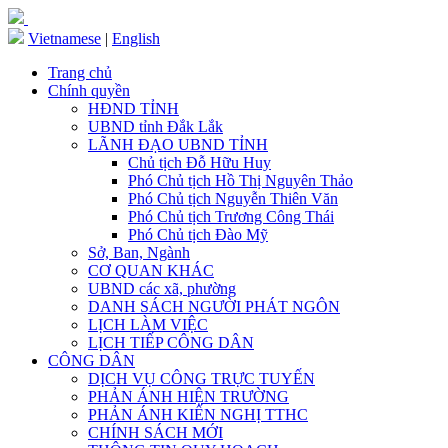
Vietnamese
|
English
Trang chủ
Chính quyền
HĐND TỈNH
UBND tỉnh Đắk Lắk
LÃNH ĐẠO UBND TỈNH
Chủ tịch Đỗ Hữu Huy
Phó Chủ tịch Hồ Thị Nguyên Thảo
Phó Chủ tịch Nguyễn Thiên Văn
Phó Chủ tịch Trương Công Thái
Phó Chủ tịch Đào Mỹ
Sở, Ban, Ngành
CƠ QUAN KHÁC
UBND các xã, phường
DANH SÁCH NGƯỜI PHÁT NGÔN
LỊCH LÀM VIỆC
LỊCH TIẾP CÔNG DÂN
CÔNG DÂN
DỊCH VỤ CÔNG TRỰC TUYẾN
PHẢN ÁNH HIỆN TRƯỜNG
PHẢN ÁNH KIẾN NGHỊ TTHC
CHÍNH SÁCH MỚI