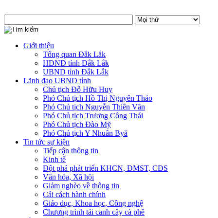
Giới thiệu
Tổng quan Đắk Lắk
HĐND tỉnh Đắk Lắk
UBND tỉnh Đắk Lắk
Lãnh đạo UBND tỉnh
Chủ tịch Đỗ Hữu Huy
Phó Chủ tịch Hồ Thị Nguyên Thảo
Phó Chủ tịch Nguyễn Thiên Văn
Phó Chủ tịch Trương Công Thái
Phó Chủ tịch Đào Mỹ
Phó Chủ tịch Y Nhuân Byă
Tin tức sự kiện
Tiếp cận thông tin
Kinh tế
Đột phá phát triển KHCN, ĐMST, CĐS
Văn hóa, Xã hội
Giảm nghèo về thông tin
Cải cách hành chính
Giáo dục, Khoa học, Công nghệ
Chương trình tái canh cây cà phê