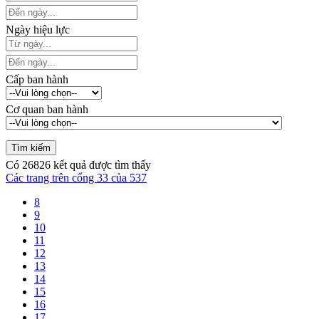
Ngày hiệu lực
Cấp ban hành
Cơ quan ban hành
Có
26826
kết quả được tìm thấy
Các trang trên cổng 33 của 537
8
9
10
11
12
13
14
15
16
17