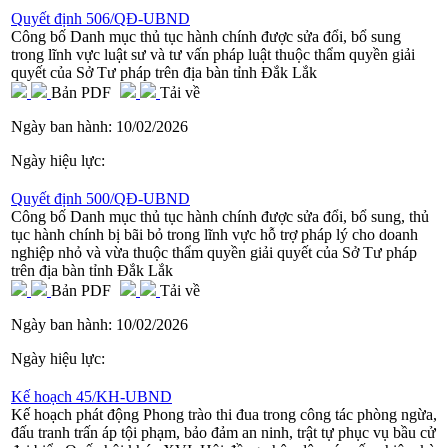
Quyết định 506/QĐ-UBND
Công bố Danh mục thủ tục hành chính được sửa đổi, bổ sung
trong lĩnh vực luật sư và tư vấn pháp luật thuộc thẩm quyền giải
quyết của Sở Tư pháp trên địa bàn tỉnh Đắk Lắk
Bản PDF
Tải về
Ngày ban hành:
10/02/2026
Ngày hiệu lực:
Quyết định 500/QĐ-UBND
Công bố Danh mục thủ tục hành chính được sửa đổi, bổ sung, thủ
tục hành chính bị bãi bỏ trong lĩnh vực hỗ trợ pháp lý cho doanh
nghiệp nhỏ và vừa thuộc thẩm quyền giải quyết của Sở Tư pháp
trên địa bàn tỉnh Đắk Lắk
Bản PDF
Tải về
Ngày ban hành:
10/02/2026
Ngày hiệu lực:
Kế hoạch 45/KH-UBND
Kế hoạch phát động Phong trào thi đua trong công tác phòng ngừa,
đấu tranh trấn áp tội phạm, bảo đảm an ninh, trật tự phục vụ bầu cử