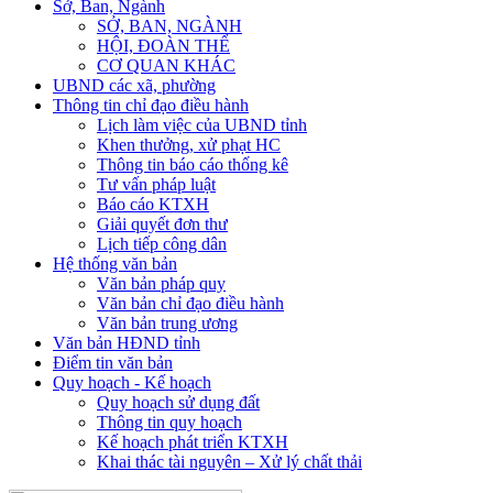
Sở, Ban, Ngành
SỞ, BAN, NGÀNH
HỘI, ĐOÀN THỂ
CƠ QUAN KHÁC
UBND các xã, phường
Thông tin chỉ đạo điều hành
Lịch làm việc của UBND tỉnh
Khen thưởng, xử phạt HC
Thông tin báo cáo thống kê
Tư vấn pháp luật
Báo cáo KTXH
Giải quyết đơn thư
Lịch tiếp công dân
Hệ thống văn bản
Văn bản pháp quy
Văn bản chỉ đạo điều hành
Văn bản trung ương
Văn bản HĐND tỉnh
Điểm tin văn bản
Quy hoạch - Kế hoạch
Quy hoạch sử dụng đất
Thông tin quy hoạch
Kế hoạch phát triển KTXH
Khai thác tài nguyên – Xử lý chất thải