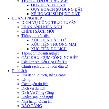
THÔNG TIN QUY HOẠCH
QUY HOẠCH TỈNH
QUY HOẠCH SỬ DỤNG ĐẤT
KẾ HOẠCH SỬ DỤNG ĐẤT
DOANH NGHIỆP
DỊCH VỤ CÔNG TRỰC TUYẾN
PHẢN ÁNH KIẾN NGHỊ
CHÍNH SÁCH MỚI
Thông tin xúc tiến
XÚC TIẾN ĐẦU TƯ
XÚC TIẾN THƯƠNG MẠI
XÚC TIẾN DU LỊCH
Thông tin Doanh nghiệp
CÁC KHU, CỤM CÔNG NGHIỆP
Các Dự Án Kêu Gọi Đầu Tư
Chính sách thu hút vốn đầu tư
Du khách
Địa danh, di tích, thắng cảnh
Lễ hội
Các tuyến du lịch
Dịch vụ du lịch
Dịch Vụ Công Cộng
Khách sạn, nhà nghỉ
Nhà hàng, Quán ăn
BẢO TÀNG