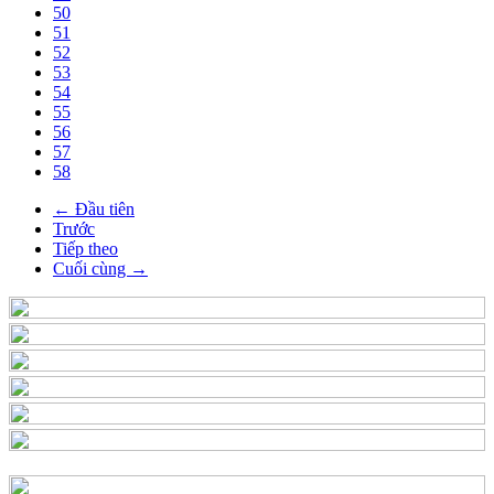
50
51
52
53
54
55
56
57
58
← Đầu tiên
Trước
Tiếp theo
Cuối cùng →