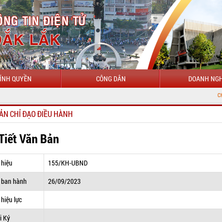
ÍNH QUYỀN
CÔNG DÂN
DOANH NGH
CHÀO MỪNG ĐẾN
ẢN CHỈ ĐẠO ĐIỀU HÀNH
 Tiết Văn Bản
 hiệu
155/KH-UBND
 ban hành
26/09/2023
hiệu lực
i Ký