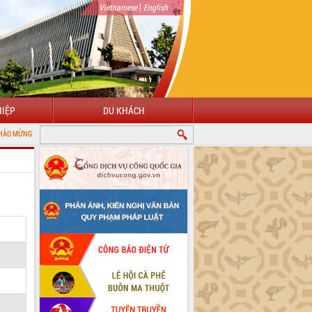
|
Vietnamese
English
IỆP
DU KHÁCH
 VỚI CỔNG THÔNG TIN ĐIỆN TỬ TỈNH ĐẮK LẮK