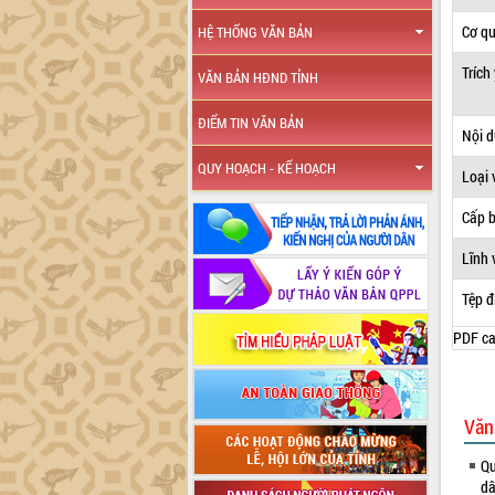
Cơ q
HỆ THỐNG VĂN BẢN
Trích
VĂN BẢN HĐND TỈNH
ĐIỂM TIN VĂN BẢN
Nội 
QUY HOẠCH - KẾ HOẠCH
Loại 
Cấp 
Lĩnh 
Tệp đ
PDF ca
Văn
Qu
dâ