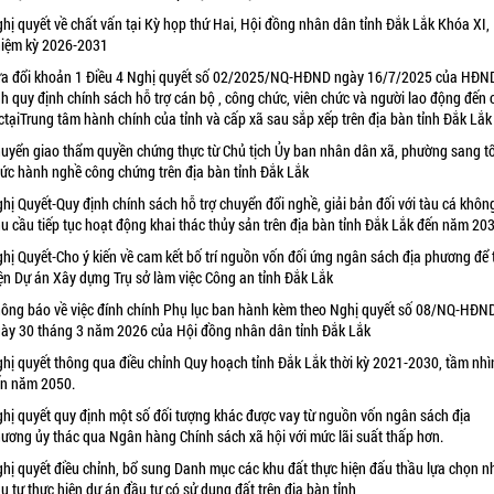
hị quyết về chất vấn tại Kỳ họp thứ Hai, Hội đồng nhân dân tỉnh Đắk Lắk Khóa XI,
iệm kỳ 2026-2031
a đổi khoản 1 Điều 4 Nghị quyết số 02/2025/NQ-HĐND ngày 16/7/2025 của HĐN
nh quy định chính sách hỗ trợ cán bộ , công chức, viên chức và người lao động đến
ctạiTrung tâm hành chính của tỉnh và cấp xã sau sắp xếp trên địa bàn tỉnh Đắk Lắk
uyển giao thẩm quyền chứng thực từ Chủ tịch Ủy ban nhân dân xã, phường sang t
ức hành nghề công chứng trên địa bàn tỉnh Đắk Lắk
hị Quyết-Quy định chính sách hỗ trợ chuyển đổi nghề, giải bản đối với tàu cá khôn
u cầu tiếp tục hoạt động khai thác thủy sản trên địa bàn tỉnh Đắk Lắk đến năm 20
hị Quyết-Cho ý kiến về cam kết bố trí nguồn vốn đối ứng ngân sách địa phương để 
ện Dự án Xây dựng Trụ sở làm việc Công an tỉnh Đắk Lắk
ông báo về việc đính chính Phụ lục ban hành kèm theo Nghị quyết số 08/NQ-HĐN
ày 30 tháng 3 năm 2026 của Hội đồng nhân dân tỉnh Đắk Lắk
hị quyết thông qua điều chỉnh Quy hoạch tỉnh Đắk Lắk thời kỳ 2021-2030, tầm nhì
n năm 2050.
hị quyết quy định một số đối tượng khác được vay từ nguồn vốn ngân sách địa
ương ủy thác qua Ngân hàng Chính sách xã hội với mức lãi suất thấp hơn.
hị quyết điều chỉnh, bổ sung Danh mục các khu đất thực hiện đấu thầu lựa chọn n
u tư thực hiện dự án đầu tư có sử dụng đất trên địa bàn tỉnh