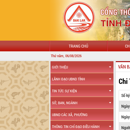
TRANG CHỦ
CH
Thứ năm, 06/08/2026
VĂN B
GIỚI THIỆU
Chi
LÃNH ĐẠO UBND TỈNH
TIN TỨC SỰ KIỆN
Số ký
SỞ, BAN, NGÀNH
Ngày
UBND CÁC XÃ, PHƯỜNG
Ngày 
THÔNG TIN CHỈ ĐẠO ĐIỀU HÀNH
Ngườ