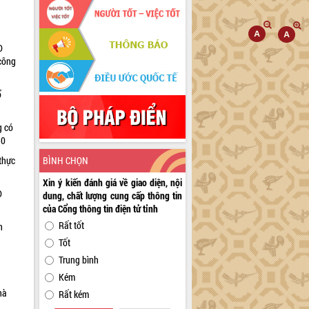
D
 công
ổ
g có
30
BÌNH CHỌN
thực
Xin ý kiến đánh giá về giao diện, nội
D
dung, chất lượng cung cấp thông tin
của Cổng thông tin điện tử tỉnh
Rất tốt
n
Tốt
Trung bình
Kém
hà
Rất kém