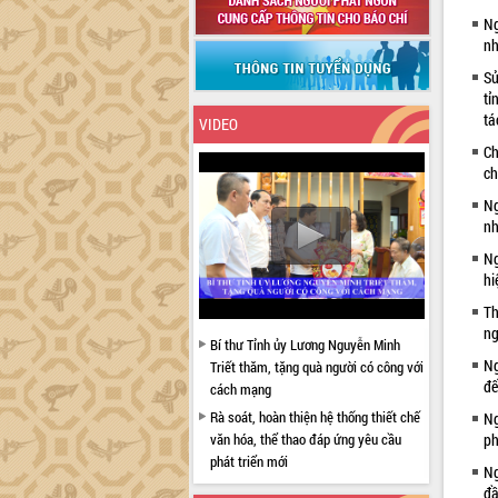
Ng
nh
Sử
tỉ
tá
VIDEO
Ch
ch
Ng
nh
Ng
hi
Th
ng
Bí thư Tỉnh ủy Lương Nguyễn Minh
Ng
Triết thăm, tặng quà người có công với
đế
cách mạng
Rà soát, hoàn thiện hệ thống thiết chế
Ng
văn hóa, thể thao đáp ứng yêu cầu
ph
phát triển mới
Ng
Thường trực HĐND tỉnh Đắk Lắk gặp
đầ