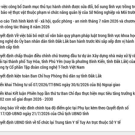
 việc công bố Danh mục thủ tục hành chính được sửa đổi, bổ sung lĩnh vực trồng tr
 bảo vệ thực vật thuộc phạm vi chức năng quản lý của Sở Nông nghiệp và Môi trư
o cáo Tình hình kinh tế - xã hội, quốc phòng - an ninh tháng 7 năm 2026 và chươn
ình công tác tháng 8 năm 2026
yết định Về việc bãi bỏ một số văn bản quy phạm pháp luật trong lĩnh vực khoa họ
ng nghệ do Ủy ban nhân dân tỉnh Đắk Lắk ban hành trước khi sắp xếp đơn vị hành
ính cấp tỉnh
yết định chấp thuận điều chỉnh chủ trương đầu tư dự án Xây dựng nhà máy xử lý r
ải tại thành phố Tuy Hòa, tỉnh Phú Yên (nay là phường Bình Kiến, tỉnh Đắk Lắk) củ
ng ty Cổ phần Tập đoàn công nghệ T-Tech Việt Nam
yết định kiện toàn Ban Chỉ huy Phòng thủ dân sự tỉnh Đắk Lắk
iển khai Thông tư số 07/2026/TT-BNG ngày 30/6/2026 của Bộ Ngoại giao
iển khai Kết luận Phiên họp lần thứ tư Ban Chỉ đạo thực hiện mục tiêu tăng trưởng k
 02 con số giai đoạn 2026 - 2030
ông báo Về việc đính chính tọa độ điểm góc tại Phụ lục kèm theo Quyết định số
17/QĐ-UBND ngày 21/7/2026 của Chủ tịch UBND tỉnh
yết định UBND tỉnh về tổ chức lại Trung tâm Y tế Tuy An trực thuộc Sở Y tế