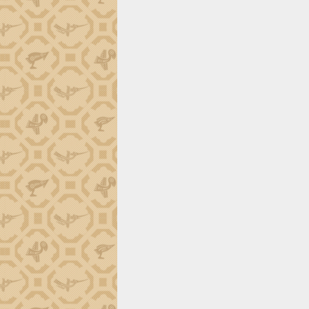
định EUDR
Thứ trưởng Bộ Nông nghiệp và Môi
trường Nguyễn Hoàng Hiệp khảo sát
vùng trồng và doanh nghiệp đóng gói
sầu riêng tại Đắk Lắk
Trình diễn nghệ thuật chế biến các
món ăn từ sầu riêng
Đắk Lắk công bố Quy hoạch và xúc
tiến đầu tư tỉnh
Ngành cá ngừ Đắk Lắk chủ động thích
ứng để giữ vững thị trường xuất khẩu
Diễn đàn Kinh tế tư nhân Việt Nam đột
phá cơ chế - Hợp tác công tư
Đề án 06 tạo bước ngoặt đột phá trong
cải cách hành chính tỉnh Đắk Lắk
Kết nối tour, đẩy mạnh chuyển đổi số
để phát triển du lịch Đắk Lắk
Khởi động Dự án Đầu tư xây dựng hạ
tầng kỹ thuật Cụm công nghiệp Tân
Tiến