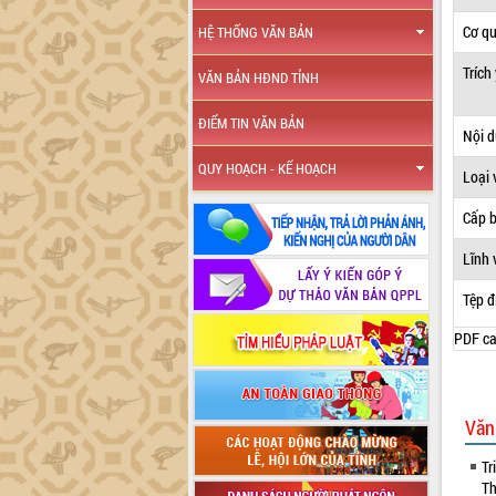
Cơ q
HỆ THỐNG VĂN BẢN
Trích
VĂN BẢN HĐND TỈNH
ĐIỂM TIN VĂN BẢN
Nội 
QUY HOẠCH - KẾ HOẠCH
Loại 
Cấp 
Lĩnh 
Tệp đ
PDF ca
Văn
Tr
Th