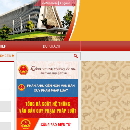
|
Vietnamese
English
IỆP
DU KHÁCH
 TỬ TỈNH ĐẮK LẮK