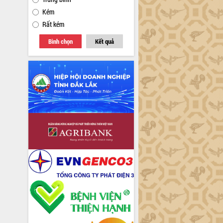
Kém
Rất kém
Bình chọn
Kết quả