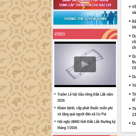
Về
và
Bá
tr
VIDEO
Qu
cô
ch
Qu
th
Cô
Qu
Tr
Tr
Trailer Lễ hội Sầu riêng Đắk Lắk năm
tế
2026
Khám bệnh, cấp phát thuốc miễn phí
Th
và tặng quà người dân xã Cư Pui
23
Hội nghị UBND tỉnh Đắk Lắk thường kỳ
Qu
tháng 7/2026
Lễ truy tặng danh hiệu “Bà Mẹ Việt