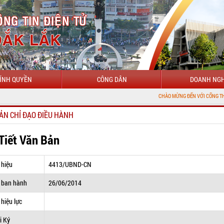
ÍNH QUYỀN
CÔNG DÂN
DOANH NGH
CHÀO MỪNG ĐẾN VỚI CỔNG THÔNG TIN ĐIỆN
ẢN CHỈ ĐẠO ĐIỀU HÀNH
 Tiết Văn Bản
 hiệu
4413/UBND-CN
 ban hành
26/06/2014
hiệu lực
i Ký