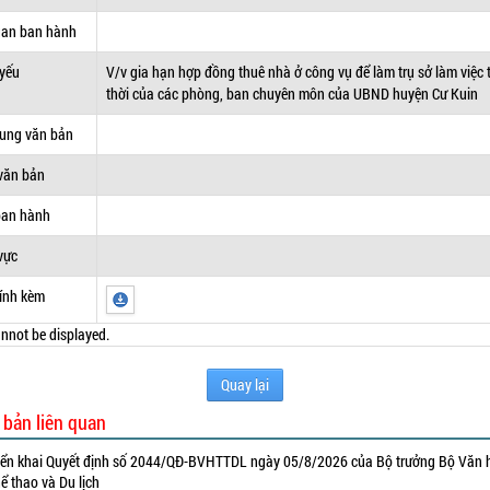
uan ban hành
 yếu
V/v gia hạn hợp đồng thuê nhà ở công vụ để làm trụ sở làm việc
thời của các phòng, ban chuyên môn của UBND huyện Cư Kuin
dung văn bản
văn bản
ban hành
vực
ính kèm
nnot be displayed.
Quay lại
 bản liên quan
iển khai Quyết định số 2044/QĐ-BVHTTDL ngày 05/8/2026 của Bộ trưởng Bộ Văn 
ể thao và Du lịch