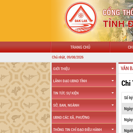
TRANG CHỦ
CH
Chủ nhật, 09/08/2026
VĂN B
GIỚI THIỆU
Chi
LÃNH ĐẠO UBND TỈNH
TIN TỨC SỰ KIỆN
Số ký
SỞ, BAN, NGÀNH
Ngày
UBND CÁC XÃ, PHƯỜNG
Ngày 
THÔNG TIN CHỈ ĐẠO ĐIỀU HÀNH
Ngườ