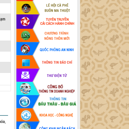
 tạm
hóa,