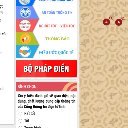
ọt
ờng
g
c và
ác
a
BÌNH CHỌN
inh
Xin ý kiến đánh giá về giao diện, nội
dung, chất lượng cung cấp thông tin
của Cổng thông tin điện tử tỉnh
Rất tốt
Tốt
Trung bình