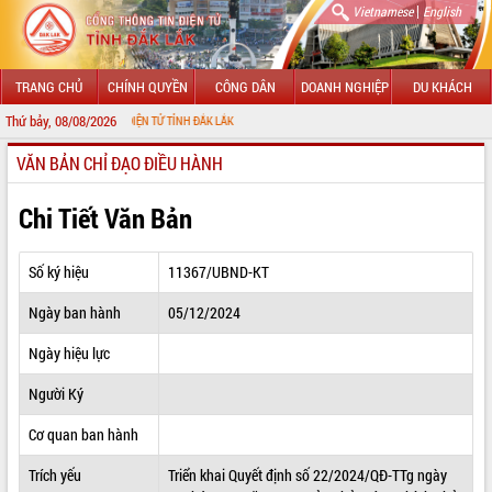
|
Vietnamese
English
TRANG CHỦ
CHÍNH QUYỀN
CÔNG DÂN
DOANH NGHIỆP
DU KHÁCH
Thứ bảy, 08/08/2026
 THÔNG TIN ĐIỆN TỬ TỈNH ĐẮK LẮK
VĂN BẢN CHỈ ĐẠO ĐIỀU HÀNH
GIỚI THIỆU
LÃNH ĐẠO UBND TỈNH
Chi Tiết Văn Bản
TIN TỨC SỰ KIỆN
Số ký hiệu
11367/UBND-KT
SỞ, BAN, NGÀNH
Ngày ban hành
05/12/2024
UBND CÁC XÃ, PHƯỜNG
Ngày hiệu lực
THÔNG TIN CHỈ ĐẠO ĐIỀU HÀNH
Người Ký
HỆ THỐNG VĂN BẢN
Cơ quan ban hành
Trích yếu
Triển khai Quyết định số 22/2024/QĐ-TTg ngày
VĂN BẢN HĐND TỈNH