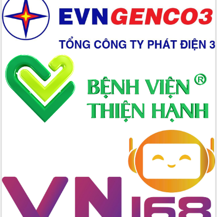
Xây dựng nền hành chính số đồng
hành cùng nông dân dân, doanh nghiệp
Giai đoạn 2026-2030, Đắk Lắk phấn
đấu có 77% xã đạt chuẩn nông thôn
mới
Chuyển đổi số 'mở đường' cho nông
nghiệp Đắk Lắk tăng trưởng bứt phá
Triển khai đồng bộ đo đạc, lập hồ sơ
địa chính, hoàn thiện cơ sở dữ liệu đất
đai
Ứng dụng sinh trắc học - Bước tiến
trong hành trình chuyển đổi số tại Đắk
Lắk
Đắk Lắk nâng cao hiệu quả công tác
Đảng từ Sổ tay đảng viên điện tử
Đắk Lắk đẩy mạnh nuôi biển công
nghệ, hướng tới phát triển thủy sản
bền vững
Tập huấn nâng cao năng lực triển khai
chuyển đổi số cho cán bộ, công chức