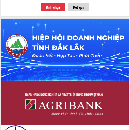
Thứ trưởng Bộ Y tế làm việc với tỉnh
Bình chọn
Kết quả
Đắk Lắk về phát triển nhân lực y tế
cho trạm y tế cấp xã
Du lịch Đắk Lắk nâng tầm trải nghiệm
du khách thông qua Hệ thống cơ sở dữ
liệu và Bản đồ số
Tập huấn ứng dụng trí tuệ nhân tạo (AI)
trong thương mại điện tử năm 2026
Đoàn đại biểu Quốc hội tỉnh Đắk Lắk
trao đổi thông tin trước Kỳ họp thứ
nhất, Quốc hội khóa XVI
Quyết liệt cải cách hành chính, khơi
thông nguồn lực phát triển
Nâng cao hiệu lực, hiệu quả HĐND
tỉnh thông qua hiện đại hóa hành chính
Xã Ea Phê gắn cải cách hành chính với
chuyển đổi số
Phó Chủ tịch Thường trực UBND tỉnh
Hồ Thị Nguyên Thảo làm việc tại Trung
tâm Phục vụ hành chính công xã Ea
Phê