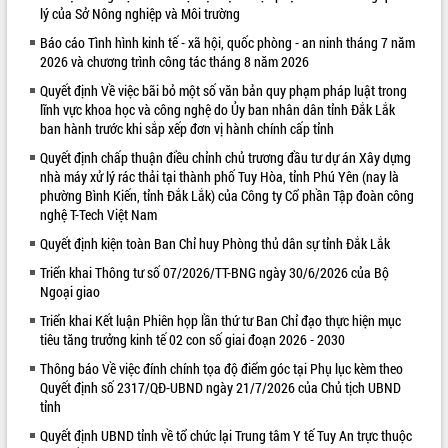
lý của Sở Nông nghiệp và Môi trường
VIDEO
Báo cáo Tình hình kinh tế - xã hội, quốc phòng - an ninh tháng 7 năm
2026 và chương trình công tác tháng 8 năm 2026
Quyết định Về việc bãi bỏ một số văn bản quy phạm pháp luật trong
lĩnh vực khoa học và công nghệ do Ủy ban nhân dân tỉnh Đắk Lắk
ban hành trước khi sắp xếp đơn vị hành chính cấp tỉnh
Quyết định chấp thuận điều chỉnh chủ trương đầu tư dự án Xây dựng
nhà máy xử lý rác thải tại thành phố Tuy Hòa, tỉnh Phú Yên (nay là
phường Bình Kiến, tỉnh Đắk Lắk) của Công ty Cổ phần Tập đoàn công
nghệ T-Tech Việt Nam
Khám bệnh, cấp phát thuốc miễn phí
Quyết định kiện toàn Ban Chỉ huy Phòng thủ dân sự tỉnh Đắk Lắk
và tặng quà người dân xã Cư Pui
Hội nghị UBND tỉnh Đắk Lắk thường kỳ
Triển khai Thông tư số 07/2026/TT-BNG ngày 30/6/2026 của Bộ
tháng 7/2026
Ngoại giao
Lễ truy tặng danh hiệu “Bà Mẹ Việt
Triển khai Kết luận Phiên họp lần thứ tư Ban Chỉ đạo thực hiện mục
Nam Anh hùng” và trao Huân chương
tiêu tăng trưởng kinh tế 02 con số giai đoạn 2026 - 2030
Lao động
Thông báo Về việc đính chính tọa độ điểm góc tại Phụ lục kèm theo
ALBUM ẢNH
UBND tỉnh Đắk Lắk triển khai nhiệm
Quyết định số 2317/QĐ-UBND ngày 21/7/2026 của Chủ tịch UBND
vụ 6 tháng cuối năm 2026
tỉnh
Kỳ họp thứ Hai, Hội đồng nhân dân
Quyết định UBND tỉnh về tổ chức lại Trung tâm Y tế Tuy An trực thuộc
tỉnh khóa XI quyết nghị nhiều nội dung