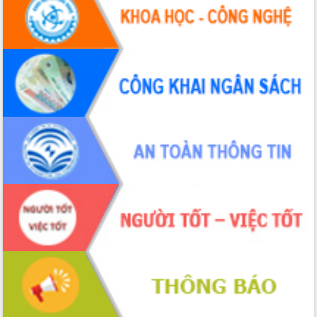
Hội thảo khoa học “Giải pháp thúc đẩy
phát triển nền kinh tế xanh tại tỉnh
Đắk Lắk”
Tăng cường giám sát, đôn đốc thực
hiện nhiệm vụ quản lý tài sản công
hàng tuần
Tháo gỡ những vướng mắc, đẩy mạnh
công tác cải cách thủ tục hành chính
tại Trung tâm Phục vụ hành chính
công tỉnh
Đắk Lắk: Tôn vinh 46 giải pháp tại Hội
thi Sáng tạo Kỹ thuật 2024 - 2025
Đắk Lắk rà soát, điều chỉnh Đề án 190
về phát triển nuôi trồng thủy sản
Phó Chủ tịch UBND tỉnh Đắk Lắk
Trương Công Thái kiểm tra thực địa
Dự án cao tốc Khánh Hòa - Buôn Ma
Thuột
Định vị cà phê Việt Nam như một “di
sản sống” trong dòng chảy toàn cầu