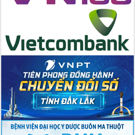
cấp xã
Đắk Lắk phát động hưởng ứng Ngày
Quyền của người tiêu dùng Việt Nam
2026
Đẩy mạnh cải cách hành chính, quyết
tâm đạt được mục tiêu tăng trưởng
hai con số trong năm 2026
Tổ chức trang trọng Lễ hội Đền thờ
Lương Văn Chánh năm 2026
Phó Bí thư Tỉnh ủy Đắk Lắk Đỗ Hữu
Huy giữ chức Bí thư Đảng ủy Ủy Ban
Nhân dân tỉnh
Bệnh án điện tử thúc đẩy chuyển đổi
số y tế tại Đắk Lắk
Chuyển đổi số thư viện: Mở rộng
không gian tri thức trong thời đại số
Đánh giá, rút kinh nghiệm công tác tổ
chức diễn tập trước ngày bầu cử
Chương trình “Gặp gỡ hữu nghị –
Friendship Meeting New Year 2026”