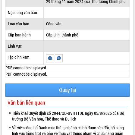
29 tháng 11 năm 2024 của Thủ tướng Chính phủ
ĐIỂM TIN VĂN BẢN
Nội dung văn bản
QUY HOẠCH - KẾ HOẠCH
Loại văn bản
Công văn
Cấp ban hành
Cấp tỉnh, thành phố
Lĩnh vực
Tệp đính kèm
PDF cannot be displayed.
PDF cannot be displayed.
Quay lại
Văn bản liên quan
Triển khai Quyết định số 2044/QĐ-BVHTTDL ngày 05/8/2026 của Bộ
trưởng Bộ Văn hóa, Thể thao và Du lịch
Về việc công bố Danh mục thủ tục hành chính được sửa đổi, bổ sung
lĩnh vực trồng trọt và bảo vệ thực vật thuộc phạm vi chức năng quản