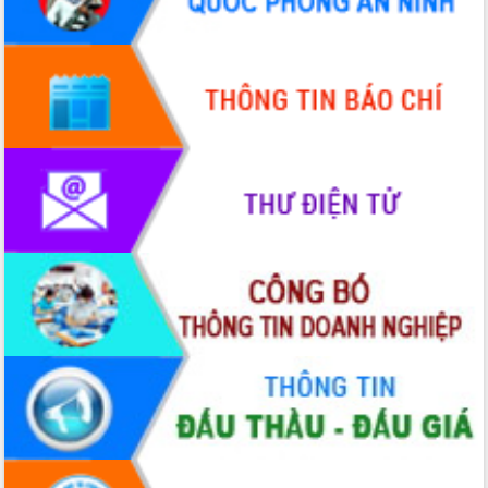
Quy hoạch và Xúc tiến đầu tư tỉnh Đắk
Lắk
Khơi thông điểm nghẽn, đẩy nhanh
giải ngân vốn khắc phục thiên tai
HĐND tỉnh thông qua điều chỉnh Quy
hoạch tỉnh thời kỳ 2021-2030
Hội thảo góp ý hồ sơ điều chỉnh quy
hoạch tỉnh Đắk Lắk thời kỳ 2021-2030,
tầm nhìn đến năm 2050
Nâng cao hiệu quả hoạt động của các
doanh nghiệp nhà nước
Hội nghị triển khai kết nối mạng
truyền số liệu chuyên dùng phục vụ cơ
quan Đảng, Nhà nước
Lễ phát động chuỗi hoạt động chung
tay làm sạch môi trường
Xã Ea Kar bước chuyển mình trong
công tác cải cách hành chính mô hình
mới
UBND tỉnh họp báo định kỳ tháng 4
năm 2026