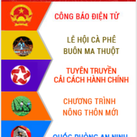
món ăn từ sầu riêng
Đắk Lắk công bố Quy hoạch và xúc
tiến đầu tư tỉnh
Ngành cá ngừ Đắk Lắk chủ động thích
ứng để giữ vững thị trường xuất khẩu
Diễn đàn Kinh tế tư nhân Việt Nam đột
phá cơ chế - Hợp tác công tư
Đề án 06 tạo bước ngoặt đột phá trong
cải cách hành chính tỉnh Đắk Lắk
Kết nối tour, đẩy mạnh chuyển đổi số
để phát triển du lịch Đắk Lắk
Khởi động Dự án Đầu tư xây dựng hạ
tầng kỹ thuật Cụm công nghiệp Tân
Tiến
Gặp mặt các cơ quan báo chí nhân Kỷ
niệm 101 năm Ngày Báo chí Cách
mạng Việt Nam
Đắk Lắk sơ kết 4 năm triển khai thực
hiện Đề án 06 của Chính phủ
Họp báo thông tin về Hội nghị Công bố