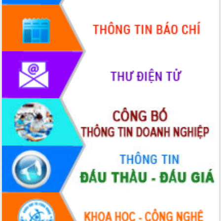
Tăng cường giám sát, đôn đốc thực
hiện nhiệm vụ quản lý tài sản công
hàng tuần
Tháo gỡ những vướng mắc, đẩy mạnh
công tác cải cách thủ tục hành chính
tại Trung tâm Phục vụ hành chính
công tỉnh
Đắk Lắk: Tôn vinh 46 giải pháp tại Hội
thi Sáng tạo Kỹ thuật 2024 - 2025
Đắk Lắk rà soát, điều chỉnh Đề án 190
về phát triển nuôi trồng thủy sản
Phó Chủ tịch UBND tỉnh Đắk Lắk
Trương Công Thái kiểm tra thực địa
Dự án cao tốc Khánh Hòa - Buôn Ma
Thuột
Định vị cà phê Việt Nam như một “di
sản sống” trong dòng chảy toàn cầu
Xây dựng nông thôn mới: Nâng cao đời
sống người dân từ những mô hình thiết
thực
Quyết liệt tháo gỡ vướng mắc, đẩy