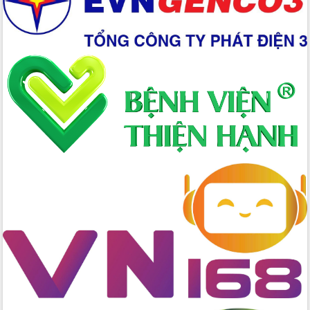
Đẩy mạnh cải cách hành chính, quyết
tâm đạt được mục tiêu tăng trưởng
hai con số trong năm 2026
Tổ chức trang trọng Lễ hội Đền thờ
Lương Văn Chánh năm 2026
Phó Bí thư Tỉnh ủy Đắk Lắk Đỗ Hữu
Huy giữ chức Bí thư Đảng ủy Ủy Ban
Nhân dân tỉnh
Bệnh án điện tử thúc đẩy chuyển đổi
số y tế tại Đắk Lắk
Chuyển đổi số thư viện: Mở rộng
không gian tri thức trong thời đại số
Đánh giá, rút kinh nghiệm công tác tổ
chức diễn tập trước ngày bầu cử
Chương trình “Gặp gỡ hữu nghị –
Friendship Meeting New Year 2026”
Bầu cử Quốc hội và HĐND: Cử tri Đắk
Lắk gửi gắm niềm tin, kỳ vọng vào lá
phiếu
Đắk Lắk sẵn sàng các điều kiện cho