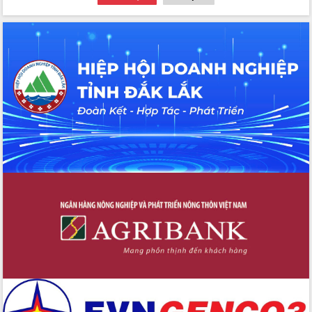
đấu có 77% xã đạt chuẩn nông thôn
mới
Chuyển đổi số 'mở đường' cho nông
nghiệp Đắk Lắk tăng trưởng bứt phá
Triển khai đồng bộ đo đạc, lập hồ sơ
địa chính, hoàn thiện cơ sở dữ liệu đất
đai
Ứng dụng sinh trắc học - Bước tiến
trong hành trình chuyển đổi số tại Đắk
Lắk
Đắk Lắk nâng cao hiệu quả công tác
Đảng từ Sổ tay đảng viên điện tử
Đắk Lắk đẩy mạnh nuôi biển công
nghệ, hướng tới phát triển thủy sản
bền vững
Tập huấn nâng cao năng lực triển khai
chuyển đổi số cho cán bộ, công chức
cấp xã
Đắk Lắk phát động hưởng ứng Ngày
Quyền của người tiêu dùng Việt Nam
2026