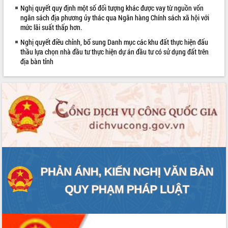
Nghị quyết quy định một số đối tượng khác được vay từ nguồn vốn
ứng để giữ vững thị trường xuất khẩu
ngân sách địa phương ủy thác qua Ngân hàng Chính sách xã hội với
Diễn đàn Kinh tế tư nhân Việt Nam đột
mức lãi suất thấp hơn.
phá cơ chế - Hợp tác công tư
Nghị quyết điều chỉnh, bổ sung Danh mục các khu đất thực hiện đấu
Đề án 06 tạo bước ngoặt đột phá trong
thầu lựa chọn nhà đầu tư thực hiện dự án đầu tư có sử dụng đất trên
cải cách hành chính tỉnh Đắk Lắk
địa bàn tỉnh
Kết nối tour, đẩy mạnh chuyển đổi số
để phát triển du lịch Đắk Lắk
Khởi động Dự án Đầu tư xây dựng hạ
tầng kỹ thuật Cụm công nghiệp Tân
Tiến
Gặp mặt các cơ quan báo chí nhân Kỷ
niệm 101 năm Ngày Báo chí Cách
mạng Việt Nam
Đắk Lắk sơ kết 4 năm triển khai thực
hiện Đề án 06 của Chính phủ
Họp báo thông tin về Hội nghị Công bố
Quy hoạch và Xúc tiến đầu tư tỉnh Đắk
Lắk
Khơi thông điểm nghẽn, đẩy nhanh
giải ngân vốn khắc phục thiên tai