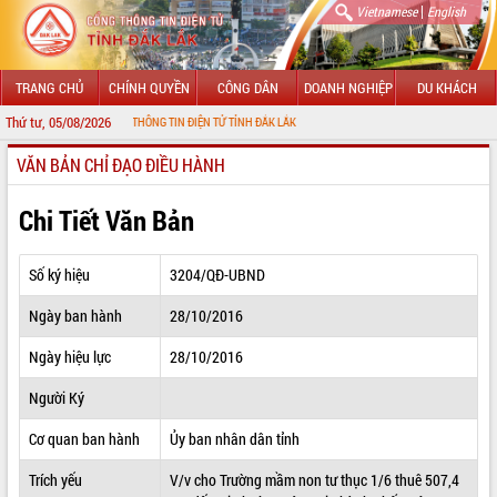
|
Vietnamese
English
TRANG CHỦ
CHÍNH QUYỀN
CÔNG DÂN
DOANH NGHIỆP
DU KHÁCH
Thứ tư, 05/08/2026
ẾN VỚI CỔNG THÔNG TIN ĐIỆN TỬ TỈNH ĐẮK LẮK
VĂN BẢN CHỈ ĐẠO ĐIỀU HÀNH
GIỚI THIỆU
LÃNH ĐẠO UBND TỈNH
Chi Tiết Văn Bản
TIN TỨC SỰ KIỆN
Số ký hiệu
3204/QĐ-UBND
SỞ, BAN, NGÀNH
Ngày ban hành
28/10/2016
UBND CÁC XÃ, PHƯỜNG
Ngày hiệu lực
28/10/2016
THÔNG TIN CHỈ ĐẠO ĐIỀU HÀNH
Người Ký
HỆ THỐNG VĂN BẢN
Cơ quan ban hành
Ủy ban nhân dân tỉnh
Trích yếu
V/v cho Trường mầm non tư thục 1/6 thuê 507,4
VĂN BẢN HĐND TỈNH