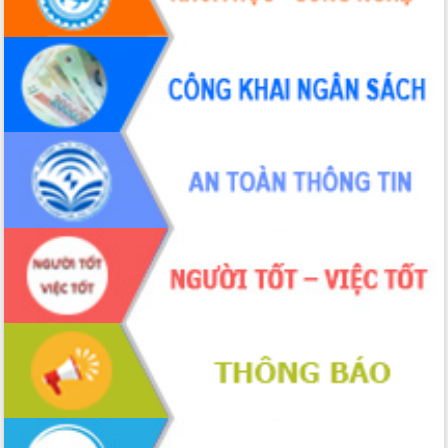
nhanh tiến độ các dự án trọng điểm
trong Khu kinh tế Nam Phú Yên
Hòn Yến phát triển du lịch gắn với bảo
tồn biển
Lấy ý kiến điều chỉnh Quy hoạch tỉnh
Đắk Lắk thời kỳ 2021-2030, tầm nhìn
đến năm 2050
Phát động chiến dịch 30 ngày đêm
giải phóng mặt bằng Tuyến đường bộ
ven biển
Đắk Lắk nỗ lực thúc đẩy tăng trưởng
kinh tế từ 10% trở lên trong Quý
II/2026
Đắk Lắk ký kết thỏa thuận hợp tác về
chuyển đổi số giai đoạn 2026 – 2030
với Tập đoàn Bưu chính Viễn thông
Việt Nam
Thứ trưởng Bộ Y tế làm việc với tỉnh
Đắk Lắk về phát triển nhân lực y tế
cho trạm y tế cấp xã