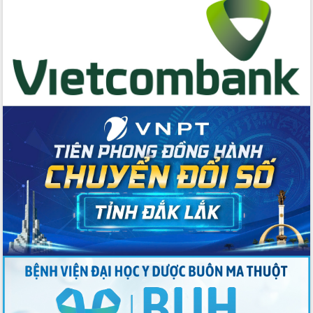
Ngày hội bầu cử đại biểu Quốc hội
khóa XVI và HĐND các cấp nhiệm kỳ
2026-2031
Đảm bảo cuộc bầu cử đại biểu Quốc
hội và đại biểu HĐND các cấp diễn ra
an toàn, hiệu quả, đúng quy định
Thủ tướng Chính phủ Phạm Minh Chính
kiểm tra, chỉ đạo hoàn thành các dự
án cao tốc và thăm khu tái định cư tại
Đắk Lắk
Sôi nổi Hội đua ngựa truyền thống Gò
Thì Thùng mừng Xuân Bính Ngọ 2026
Lãnh đạo tỉnh dâng hương tưởng niệm
tại Đập Đồng Cam đầu Xuân Bính Ngọ
Ngành nông nghiệp phấn đấu tăng
trưởng đạt 5,86% trong năm 2026
UBND tỉnh Đắk Lắk triển khai công tác
quốc phòng, quân sự địa phương năm
2026
Đắk Lắk tập trung toàn lực khắc phục