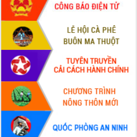
HĐND tỉnh thông qua điều chỉnh Quy
hoạch tỉnh thời kỳ 2021-2030
Hội thảo góp ý hồ sơ điều chỉnh quy
hoạch tỉnh Đắk Lắk thời kỳ 2021-2030,
tầm nhìn đến năm 2050
Nâng cao hiệu quả hoạt động của các
doanh nghiệp nhà nước
Hội nghị triển khai kết nối mạng
truyền số liệu chuyên dùng phục vụ cơ
quan Đảng, Nhà nước
Lễ phát động chuỗi hoạt động chung
tay làm sạch môi trường
Xã Ea Kar bước chuyển mình trong
công tác cải cách hành chính mô hình
mới
UBND tỉnh họp báo định kỳ tháng 4
năm 2026
Hội thảo khoa học “Giải pháp thúc đẩy
phát triển nền kinh tế xanh tại tỉnh
Đắk Lắk”