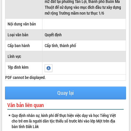
m2 đất tại phường Tân Lợi, thành phố Buôn Ma
Thuột để sử dụng vào mục đích đầu tư xây dựng
ĐIỂM TIN VĂN BẢN
mở rộng Trường mầm non tư thục 1/6
QUY HOẠCH - KẾ HOẠCH
Nội dung văn bản
Loại văn bản
Quyết định
Cấp ban hành
Cấp tỉnh, thành phố
Lĩnh vực
Tệp đính kèm
PDF cannot be displayed.
Quay lại
Văn bản liên quan
Quy định nhân sự, kinh phí để thực hiện việc dạy và học Tiếng Việt
cho trẻ em là người dân tộc thiểu số trước khi vào lớp Một trên địa
bàn tỉnh Đắk Lắk