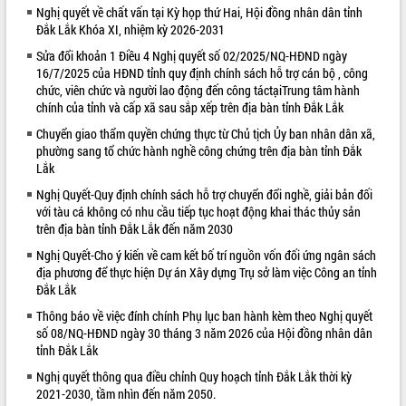
Nghị quyết về chất vấn tại Kỳ họp thứ Hai, Hội đồng nhân dân tỉnh
VIDEO
Đắk Lắk Khóa XI, nhiệm kỳ 2026-2031
Sửa đổi khoản 1 Điều 4 Nghị quyết số 02/2025/NQ-HĐND ngày
Loading the player...
16/7/2025 của HĐND tỉnh quy định chính sách hỗ trợ cán bộ , công
Thường trực HĐND tỉnh Đắk Lắk gặp
chức, viên chức và người lao động đến công táctạiTrung tâm hành
mặt Đoàn chuyên gia y tế TP. Hồ Chí
chính của tỉnh và cấp xã sau sắp xếp trên địa bàn tỉnh Đắk Lắk
Minh
Chuyển giao thẩm quyền chứng thực từ Chủ tịch Ủy ban nhân dân xã,
Lễ truy điệu và an táng hài cốt liệt sĩ
phường sang tổ chức hành nghề công chứng trên địa bàn tỉnh Đắk
tại Nghĩa trang Liệt sĩ xã Sơn Hòa
Lắk
Bàn giải pháp tháo gỡ khó khăn trong
Nghị Quyết-Quy định chính sách hỗ trợ chuyển đổi nghề, giải bản đối
xuất khẩu sầu riêng và triển khai quy
với tàu cá không có nhu cầu tiếp tục hoạt động khai thác thủy sản
định EUDR
ALBUM ẢNH
trên địa bàn tỉnh Đắk Lắk đến năm 2030
Thứ trưởng Bộ Nông nghiệp và Môi
Nghị Quyết-Cho ý kiến về cam kết bố trí nguồn vốn đối ứng ngân sách
trường Nguyễn Hoàng Hiệp khảo sát
địa phương để thực hiện Dự án Xây dựng Trụ sở làm việc Công an tỉnh
vùng trồng và doanh nghiệp đóng gói
Đắk Lắk
sầu riêng tại Đắk Lắk
Thông báo về việc đính chính Phụ lục ban hành kèm theo Nghị quyết
Trình diễn nghệ thuật chế biến các
số 08/NQ-HĐND ngày 30 tháng 3 năm 2026 của Hội đồng nhân dân
món ăn từ sầu riêng
tỉnh Đắk Lắk
Đắk Lắk công bố Quy hoạch và xúc
Nghị quyết thông qua điều chỉnh Quy hoạch tỉnh Đắk Lắk thời kỳ
tiến đầu tư tỉnh
2021-2030, tầm nhìn đến năm 2050.
Ngành cá ngừ Đắk Lắk chủ động thích
LIÊN KẾT WEB