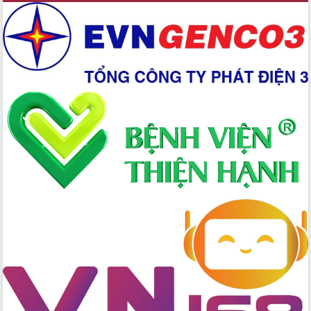
Chuyển đổi số 'mở đường' cho nông
nghiệp Đắk Lắk tăng trưởng bứt phá
Triển khai đồng bộ đo đạc, lập hồ sơ
địa chính, hoàn thiện cơ sở dữ liệu đất
đai
Ứng dụng sinh trắc học - Bước tiến
trong hành trình chuyển đổi số tại Đắk
Lắk
Đắk Lắk nâng cao hiệu quả công tác
Đảng từ Sổ tay đảng viên điện tử
Đắk Lắk đẩy mạnh nuôi biển công
nghệ, hướng tới phát triển thủy sản
bền vững
Tập huấn nâng cao năng lực triển khai
chuyển đổi số cho cán bộ, công chức
cấp xã
Đắk Lắk phát động hưởng ứng Ngày
Quyền của người tiêu dùng Việt Nam
2026
Đẩy mạnh cải cách hành chính, quyết
tâm đạt được mục tiêu tăng trưởng