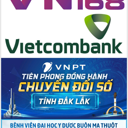
hai con số trong năm 2026
Tổ chức trang trọng Lễ hội Đền thờ
Lương Văn Chánh năm 2026
Phó Bí thư Tỉnh ủy Đắk Lắk Đỗ Hữu
Huy giữ chức Bí thư Đảng ủy Ủy Ban
Nhân dân tỉnh
Bệnh án điện tử thúc đẩy chuyển đổi
số y tế tại Đắk Lắk
Chuyển đổi số thư viện: Mở rộng
không gian tri thức trong thời đại số
Đánh giá, rút kinh nghiệm công tác tổ
chức diễn tập trước ngày bầu cử
Chương trình “Gặp gỡ hữu nghị –
Friendship Meeting New Year 2026”
Bầu cử Quốc hội và HĐND: Cử tri Đắk
Lắk gửi gắm niềm tin, kỳ vọng vào lá
phiếu
Đắk Lắk sẵn sàng các điều kiện cho
Ngày hội bầu cử đại biểu Quốc hội
khóa XVI và HĐND các cấp nhiệm kỳ