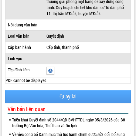
thường giải phóng mặt bằng để xây dựng công
trình: Quy hoạch chi tiết khu dân cư Tổ dân phố
ĐIỂM TIN VĂN BẢN
11, thị trấn M'Đrắk, huyện M'Đrắk
QUY HOẠCH - KẾ HOẠCH
Nội dung văn bản
Loại văn bản
Quyết định
Cấp ban hành
Cấp tỉnh, thành phố
Lĩnh vực
Tệp đính kèm
PDF cannot be displayed.
Quay lại
Văn bản liên quan
Triển khai Quyết định số 2044/QĐ-BVHTTDL ngày 05/8/2026 của Bộ
trưởng Bộ Văn hóa, Thể thao và Du lịch
Về việc công bố Danh mục thủ tục hành chính được sửa đổi, bổ sung