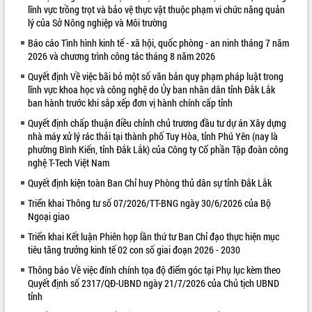
lĩnh vực trồng trọt và bảo vệ thực vật thuộc phạm vi chức năng quản
VIDEO
lý của Sở Nông nghiệp và Môi trường
Báo cáo Tình hình kinh tế - xã hội, quốc phòng - an ninh tháng 7 năm
Loading the player...
2026 và chương trình công tác tháng 8 năm 2026
Khám bệnh, cấp phát thuốc miễn phí
Quyết định Về việc bãi bỏ một số văn bản quy phạm pháp luật trong
và tặng quà người dân xã Cư Pui
lĩnh vực khoa học và công nghệ do Ủy ban nhân dân tỉnh Đắk Lắk
Hội nghị UBND tỉnh Đắk Lắk thường kỳ
ban hành trước khi sắp xếp đơn vị hành chính cấp tỉnh
tháng 7/2026
Quyết định chấp thuận điều chỉnh chủ trương đầu tư dự án Xây dựng
Lễ truy tặng danh hiệu “Bà Mẹ Việt
nhà máy xử lý rác thải tại thành phố Tuy Hòa, tỉnh Phú Yên (nay là
Nam Anh hùng” và trao Huân chương
phường Bình Kiến, tỉnh Đắk Lắk) của Công ty Cổ phần Tập đoàn công
Lao động
nghệ T-Tech Việt Nam
ALBUM ẢNH
UBND tỉnh Đắk Lắk triển khai nhiệm
Quyết định kiện toàn Ban Chỉ huy Phòng thủ dân sự tỉnh Đắk Lắk
vụ 6 tháng cuối năm 2026
Triển khai Thông tư số 07/2026/TT-BNG ngày 30/6/2026 của Bộ
Kỳ họp thứ Hai, Hội đồng nhân dân
Ngoại giao
tỉnh khóa XI quyết nghị nhiều nội dung
quan trọng
Triển khai Kết luận Phiên họp lần thứ tư Ban Chỉ đạo thực hiện mục
tiêu tăng trưởng kinh tế 02 con số giai đoạn 2026 - 2030
Bí thư Tỉnh ủy Lương Nguyễn Minh
Triết thăm, tặng quà người có công với
Thông báo Về việc đính chính tọa độ điểm góc tại Phụ lục kèm theo
cách mạng
Quyết định số 2317/QĐ-UBND ngày 21/7/2026 của Chủ tịch UBND
tỉnh
Rà soát, hoàn thiện hệ thống thiết chế
văn hóa, thể thao đáp ứng yêu cầu
LIÊN KẾT WEB