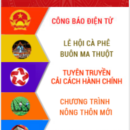
phá cơ chế - Hợp tác công tư
Đề án 06 tạo bước ngoặt đột phá trong
cải cách hành chính tỉnh Đắk Lắk
Kết nối tour, đẩy mạnh chuyển đổi số
để phát triển du lịch Đắk Lắk
Khởi động Dự án Đầu tư xây dựng hạ
tầng kỹ thuật Cụm công nghiệp Tân
Tiến
Gặp mặt các cơ quan báo chí nhân Kỷ
niệm 101 năm Ngày Báo chí Cách
mạng Việt Nam
Đắk Lắk sơ kết 4 năm triển khai thực
hiện Đề án 06 của Chính phủ
Họp báo thông tin về Hội nghị Công bố
Quy hoạch và Xúc tiến đầu tư tỉnh Đắk
Lắk
Khơi thông điểm nghẽn, đẩy nhanh
giải ngân vốn khắc phục thiên tai
HĐND tỉnh thông qua điều chỉnh Quy
hoạch tỉnh thời kỳ 2021-2030