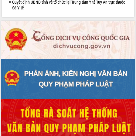
Quyết định UBND tỉnh về tổ chức lại Trung tâm Y tế Tuy An trực thuộc
phát triển mới
Sở Y tế
Thường trực HĐND tỉnh Đắk Lắk gặp
mặt Đoàn chuyên gia y tế TP. Hồ Chí
Minh
Lễ truy điệu và an táng hài cốt liệt sĩ
tại Nghĩa trang Liệt sĩ xã Sơn Hòa
Bàn giải pháp tháo gỡ khó khăn trong
xuất khẩu sầu riêng và triển khai quy
định EUDR
Thứ trưởng Bộ Nông nghiệp và Môi
trường Nguyễn Hoàng Hiệp khảo sát
vùng trồng và doanh nghiệp đóng gói
sầu riêng tại Đắk Lắk
Trình diễn nghệ thuật chế biến các
món ăn từ sầu riêng
Đắk Lắk công bố Quy hoạch và xúc
tiến đầu tư tỉnh
Ngành cá ngừ Đắk Lắk chủ động thích
ứng để giữ vững thị trường xuất khẩu
Diễn đàn Kinh tế tư nhân Việt Nam đột