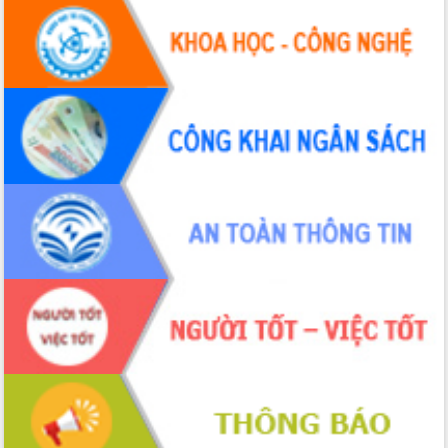
Tháo gỡ những vướng mắc, đẩy mạnh
công tác cải cách thủ tục hành chính
tại Trung tâm Phục vụ hành chính
công tỉnh
Đắk Lắk: Tôn vinh 46 giải pháp tại Hội
thi Sáng tạo Kỹ thuật 2024 - 2025
Đắk Lắk rà soát, điều chỉnh Đề án 190
về phát triển nuôi trồng thủy sản
Phó Chủ tịch UBND tỉnh Đắk Lắk
Trương Công Thái kiểm tra thực địa
Dự án cao tốc Khánh Hòa - Buôn Ma
Thuột
Định vị cà phê Việt Nam như một “di
sản sống” trong dòng chảy toàn cầu
Xây dựng nông thôn mới: Nâng cao đời
sống người dân từ những mô hình thiết
thực
Quyết liệt tháo gỡ vướng mắc, đẩy
nhanh tiến độ các dự án trọng điểm
trong Khu kinh tế Nam Phú Yên