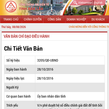
|
Vietnamese
English
TRANG CHỦ
CHÍNH QUYỀN
CÔNG DÂN
DOANH NGHIỆP
DU KHÁCH
Thứ bảy, 08/08/2026
CHÀO MỪNG ĐẾN VỚI CỔNG THÔNG TIN ĐIỆN TỬ TỈN
VĂN BẢN CHỈ ĐẠO ĐIỀU HÀNH
GIỚI THIỆU
LÃNH ĐẠO UBND TỈNH
Chi Tiết Văn Bản
TIN TỨC SỰ KIỆN
Số ký hiệu
3205/QĐ-UBND
SỞ, BAN, NGÀNH
Ngày ban hành
28/10/2016
UBND CÁC XÃ, PHƯỜNG
Ngày hiệu lực
28/10/2016
THÔNG TIN CHỈ ĐẠO ĐIỀU HÀNH
Người Ký
HỆ THỐNG VĂN BẢN
Cơ quan ban hành
Ủy ban nhân dân tỉnh
Trích yếu
V/v phê duyệt hệ số điều chỉnh giá đất để tính bồi
VĂN BẢN HĐND TỈNH