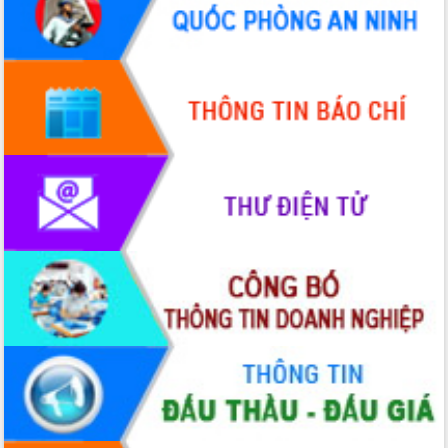
Hội thảo góp ý hồ sơ điều chỉnh quy
hoạch tỉnh Đắk Lắk thời kỳ 2021-2030,
tầm nhìn đến năm 2050
Nâng cao hiệu quả hoạt động của các
doanh nghiệp nhà nước
Hội nghị triển khai kết nối mạng
truyền số liệu chuyên dùng phục vụ cơ
quan Đảng, Nhà nước
Lễ phát động chuỗi hoạt động chung
tay làm sạch môi trường
Xã Ea Kar bước chuyển mình trong
công tác cải cách hành chính mô hình
mới
UBND tỉnh họp báo định kỳ tháng 4
năm 2026
Hội thảo khoa học “Giải pháp thúc đẩy
phát triển nền kinh tế xanh tại tỉnh
Đắk Lắk”
Tăng cường giám sát, đôn đốc thực
hiện nhiệm vụ quản lý tài sản công
hàng tuần