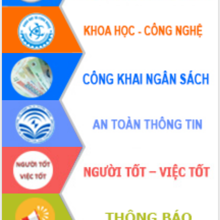
Hội thảo khoa học “Giải pháp thúc đẩy
phát triển nền kinh tế xanh tại tỉnh
Đắk Lắk”
Tăng cường giám sát, đôn đốc thực
hiện nhiệm vụ quản lý tài sản công
hàng tuần
Tháo gỡ những vướng mắc, đẩy mạnh
công tác cải cách thủ tục hành chính
tại Trung tâm Phục vụ hành chính
công tỉnh
Đắk Lắk: Tôn vinh 46 giải pháp tại Hội
thi Sáng tạo Kỹ thuật 2024 - 2025
Đắk Lắk rà soát, điều chỉnh Đề án 190
về phát triển nuôi trồng thủy sản
Phó Chủ tịch UBND tỉnh Đắk Lắk
Trương Công Thái kiểm tra thực địa
Dự án cao tốc Khánh Hòa - Buôn Ma
Thuột
Định vị cà phê Việt Nam như một “di
sản sống” trong dòng chảy toàn cầu