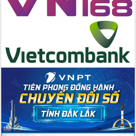
cấp xã
Đắk Lắk phát động hưởng ứng Ngày
Quyền của người tiêu dùng Việt Nam
2026
Đẩy mạnh cải cách hành chính, quyết
tâm đạt được mục tiêu tăng trưởng
hai con số trong năm 2026
Tổ chức trang trọng Lễ hội Đền thờ
Lương Văn Chánh năm 2026
Phó Bí thư Tỉnh ủy Đắk Lắk Đỗ Hữu
Huy giữ chức Bí thư Đảng ủy Ủy Ban
Nhân dân tỉnh
Bệnh án điện tử thúc đẩy chuyển đổi
số y tế tại Đắk Lắk
Chuyển đổi số thư viện: Mở rộng
không gian tri thức trong thời đại số
Đánh giá, rút kinh nghiệm công tác tổ
chức diễn tập trước ngày bầu cử
Chương trình “Gặp gỡ hữu nghị –
Friendship Meeting New Year 2026”