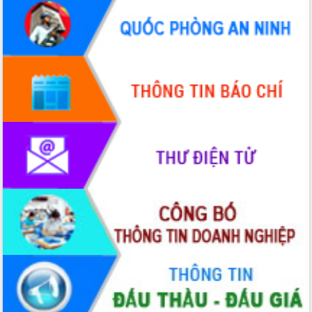
Quy hoạch và Xúc tiến đầu tư tỉnh Đắk
Lắk
Khơi thông điểm nghẽn, đẩy nhanh
giải ngân vốn khắc phục thiên tai
HĐND tỉnh thông qua điều chỉnh Quy
hoạch tỉnh thời kỳ 2021-2030
Hội thảo góp ý hồ sơ điều chỉnh quy
hoạch tỉnh Đắk Lắk thời kỳ 2021-2030,
tầm nhìn đến năm 2050
Nâng cao hiệu quả hoạt động của các
doanh nghiệp nhà nước
Hội nghị triển khai kết nối mạng
truyền số liệu chuyên dùng phục vụ cơ
quan Đảng, Nhà nước
Lễ phát động chuỗi hoạt động chung
tay làm sạch môi trường
Xã Ea Kar bước chuyển mình trong
công tác cải cách hành chính mô hình
mới
UBND tỉnh họp báo định kỳ tháng 4
năm 2026