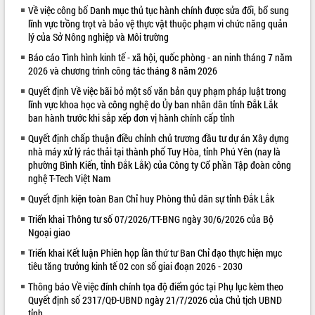
Về việc công bố Danh mục thủ tục hành chính được sửa đổi, bổ sung
VIDEO
lĩnh vực trồng trọt và bảo vệ thực vật thuộc phạm vi chức năng quản
lý của Sở Nông nghiệp và Môi trường
Báo cáo Tình hình kinh tế - xã hội, quốc phòng - an ninh tháng 7 năm
2026 và chương trình công tác tháng 8 năm 2026
Quyết định Về việc bãi bỏ một số văn bản quy phạm pháp luật trong
lĩnh vực khoa học và công nghệ do Ủy ban nhân dân tỉnh Đắk Lắk
ban hành trước khi sắp xếp đơn vị hành chính cấp tỉnh
Quyết định chấp thuận điều chỉnh chủ trương đầu tư dự án Xây dựng
nhà máy xử lý rác thải tại thành phố Tuy Hòa, tỉnh Phú Yên (nay là
Khám bệnh, cấp phát thuốc miễn phí
phường Bình Kiến, tỉnh Đắk Lắk) của Công ty Cổ phần Tập đoàn công
và tặng quà người dân xã Cư Pui
nghệ T-Tech Việt Nam
Hội nghị UBND tỉnh Đắk Lắk thường kỳ
Quyết định kiện toàn Ban Chỉ huy Phòng thủ dân sự tỉnh Đắk Lắk
tháng 7/2026
Triển khai Thông tư số 07/2026/TT-BNG ngày 30/6/2026 của Bộ
Lễ truy tặng danh hiệu “Bà Mẹ Việt
Ngoại giao
Nam Anh hùng” và trao Huân chương
Lao động
Triển khai Kết luận Phiên họp lần thứ tư Ban Chỉ đạo thực hiện mục
ALBUM ẢNH
tiêu tăng trưởng kinh tế 02 con số giai đoạn 2026 - 2030
UBND tỉnh Đắk Lắk triển khai nhiệm
vụ 6 tháng cuối năm 2026
Thông báo Về việc đính chính tọa độ điểm góc tại Phụ lục kèm theo
Kỳ họp thứ Hai, Hội đồng nhân dân
Quyết định số 2317/QĐ-UBND ngày 21/7/2026 của Chủ tịch UBND
tỉnh
tỉnh khóa XI quyết nghị nhiều nội dung