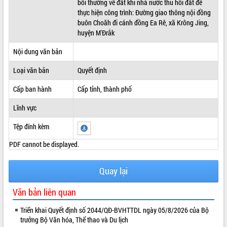
bồi thường về đất khi nhà nước thu hồi đất để
thực hiện công trình: Đường giao thông nội đồng
ĐIỂM TIN VĂN BẢN
buôn Choăh đi cánh đồng Ea Rê, xã Krông Jing,
huyện M'Đrắk
QUY HOẠCH - KẾ HOẠCH
Nội dung văn bản
Loại văn bản
Quyết định
Cấp ban hành
Cấp tỉnh, thành phố
Lĩnh vực
Tệp đính kèm
PDF cannot be displayed.
Quay lại
Văn bản liên quan
Triển khai Quyết định số 2044/QĐ-BVHTTDL ngày 05/8/2026 của Bộ
trưởng Bộ Văn hóa, Thể thao và Du lịch