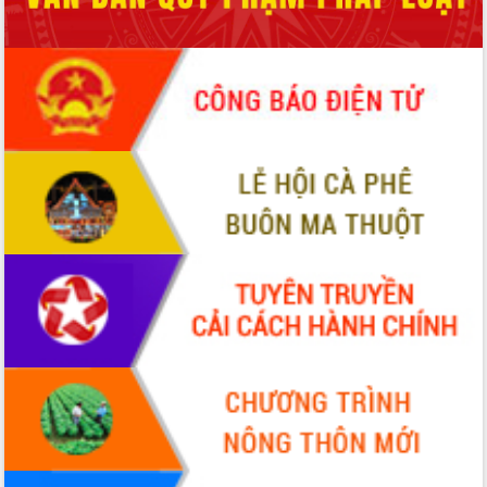
món ăn từ sầu riêng
Đắk Lắk công bố Quy hoạch và xúc
tiến đầu tư tỉnh
Ngành cá ngừ Đắk Lắk chủ động thích
ứng để giữ vững thị trường xuất khẩu
Diễn đàn Kinh tế tư nhân Việt Nam đột
phá cơ chế - Hợp tác công tư
Đề án 06 tạo bước ngoặt đột phá trong
cải cách hành chính tỉnh Đắk Lắk
Kết nối tour, đẩy mạnh chuyển đổi số
để phát triển du lịch Đắk Lắk
Khởi động Dự án Đầu tư xây dựng hạ
tầng kỹ thuật Cụm công nghiệp Tân
Tiến
Gặp mặt các cơ quan báo chí nhân Kỷ
niệm 101 năm Ngày Báo chí Cách
mạng Việt Nam
Đắk Lắk sơ kết 4 năm triển khai thực
hiện Đề án 06 của Chính phủ
Họp báo thông tin về Hội nghị Công bố