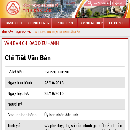
|
Vietnamese
English
TRANG CHỦ
CHÍNH QUYỀN
CÔNG DÂN
DOANH NGHIỆP
DU KHÁCH
Thứ bảy, 08/08/2026
ĐẾN VỚI CỔNG THÔNG TIN ĐIỆN TỬ TỈNH ĐẮK LẮK
VĂN BẢN CHỈ ĐẠO ĐIỀU HÀNH
GIỚI THIỆU
LÃNH ĐẠO UBND TỈNH
Chi Tiết Văn Bản
TIN TỨC SỰ KIỆN
Số ký hiệu
3206/QĐ-UBND
SỞ, BAN, NGÀNH
Ngày ban hành
28/10/2016
UBND CÁC XÃ, PHƯỜNG
Ngày hiệu lực
28/10/2016
THÔNG TIN CHỈ ĐẠO ĐIỀU HÀNH
Người Ký
HỆ THỐNG VĂN BẢN
Cơ quan ban hành
Ủy ban nhân dân tỉnh
Trích yếu
v/v phê duyệt hệ số điều chỉnh giá đất để tính tiền
VĂN BẢN HĐND TỈNH