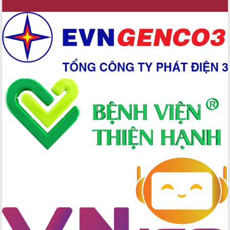
Xây dựng nền hành chính số đồng
hành cùng nông dân dân, doanh nghiệp
Giai đoạn 2026-2030, Đắk Lắk phấn
đấu có 77% xã đạt chuẩn nông thôn
mới
Chuyển đổi số 'mở đường' cho nông
nghiệp Đắk Lắk tăng trưởng bứt phá
Triển khai đồng bộ đo đạc, lập hồ sơ
địa chính, hoàn thiện cơ sở dữ liệu đất
đai
Ứng dụng sinh trắc học - Bước tiến
trong hành trình chuyển đổi số tại Đắk
Lắk
Đắk Lắk nâng cao hiệu quả công tác
Đảng từ Sổ tay đảng viên điện tử
Đắk Lắk đẩy mạnh nuôi biển công
nghệ, hướng tới phát triển thủy sản
bền vững
Tập huấn nâng cao năng lực triển khai
chuyển đổi số cho cán bộ, công chức