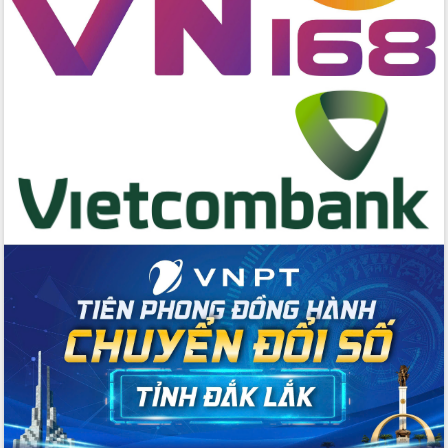
Lương Văn Chánh năm 2026
Phó Bí thư Tỉnh ủy Đắk Lắk Đỗ Hữu
Huy giữ chức Bí thư Đảng ủy Ủy Ban
Nhân dân tỉnh
Bệnh án điện tử thúc đẩy chuyển đổi
số y tế tại Đắk Lắk
Chuyển đổi số thư viện: Mở rộng
không gian tri thức trong thời đại số
Đánh giá, rút kinh nghiệm công tác tổ
chức diễn tập trước ngày bầu cử
Chương trình “Gặp gỡ hữu nghị –
Friendship Meeting New Year 2026”
Bầu cử Quốc hội và HĐND: Cử tri Đắk
Lắk gửi gắm niềm tin, kỳ vọng vào lá
phiếu
Đắk Lắk sẵn sàng các điều kiện cho
Ngày hội bầu cử đại biểu Quốc hội
khóa XVI và HĐND các cấp nhiệm kỳ
2026-2031
Đảm bảo cuộc bầu cử đại biểu Quốc