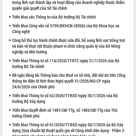
trong lĩnh vực thành lập và hoạt động của doanh nghiệp thuộc thẩm
quyền giải quyết của Sở Tài chính
VIDEO
Triển khai các Thông tư của Bộ trưởng Bộ Tài chính
Loading the player...
Triển khai Công văn số 5799/BKHCN-CĐSQG của Bộ Khoa học và
Hội nghị UBND tỉnh Đắk Lắk thường kỳ
Công nghệ
tháng 7/2026
Công bố thủ tục hành chính được sửa đổi, bổ sung lĩnh vực trồng trọt
Lễ truy tặng danh hiệu “Bà Mẹ Việt
và bảo vệ thực vật thuộc phạm vi chức năng quản lý của Bộ Nông
Nam Anh hùng” và trao Huân chương
nghiệp và Môi trường
Lao động
Triển khai Thông tư số 114/2026/TT-BTC ngày 31/7/2026 của Bộ
UBND tỉnh Đắk Lắk triển khai nhiệm
trưởng Bộ Tài chính
vụ 6 tháng cuối năm 2026
ALBUM ẢNH
Đề nghị đăng tải Thông báo cho thuê cơ sở nhà, đất dôi dư trên Cổng
Kỳ họp thứ Hai, Hội đồng nhân dân
thông tin điện tử tỉnh theo Nghị quyết 31/2026/NQ-CP ngày
tỉnh khóa XI quyết nghị nhiều nội dung
24/6/2026 của Chính phủ
quan trọng
Triển khai Thông tư số 62/2026/TT-BXD ngày 30/7/2026 của Bộ
Bí thư Tỉnh ủy Lương Nguyễn Minh
trưởng Bộ Xây dựng
Triết thăm, tặng quà người có công với
cách mạng
Triển khai Quyết định số 1481/QĐ-TTg, số 1483/QĐ-TTg của Thủ
Rà soát, hoàn thiện hệ thống thiết chế
tướng Chính phủ
văn hóa, thể thao đáp ứng yêu cầu
Triển khai Thông tư số 61/2026/TT-BXD ngày 30/7/2026 ủa Bộ Xây
phát triển mới
dựng (Quy chuẩn kỹ thuật quốc gia về Công trình dân dụng - Phần 3:
Thường trực HĐND tỉnh Đắk Lắk gặp
LIÊN KẾT WEB