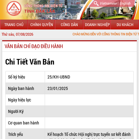
|
Vietnamese
English
TRANG CHỦ
CHÍNH QUYỀN
CÔNG DÂN
DOANH NGHIỆP
DU KHÁCH
Thứ sáu, 07/08/2026
CHÀO MỪNG ĐẾN VỚI CỔNG THÔNG TIN ĐIỆN TỬ TỈNH ĐẮK LẮK
VĂN BẢN CHỈ ĐẠO ĐIỀU HÀNH
GIỚI THIỆU
LÃNH ĐẠO UBND TỈNH
Chi Tiết Văn Bản
TIN TỨC SỰ KIỆN
Số ký hiệu
25/KH-UBND
SỞ, BAN, NGÀNH
Ngày ban hành
23/01/2025
UBND CÁC XÃ, PHƯỜNG
Ngày hiệu lực
THÔNG TIN CHỈ ĐẠO ĐIỀU HÀNH
Người Ký
HỆ THỐNG VĂN BẢN
Cơ quan ban hành
Trích yếu
Kế hoạch Tổ chức Hội nghị trực tuyến sơ kết đánh
VĂN BẢN HĐND TỈNH