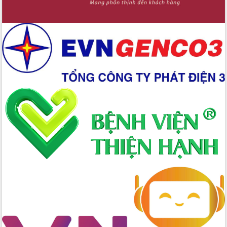
Triển khai đồng bộ đo đạc, lập hồ sơ
địa chính, hoàn thiện cơ sở dữ liệu đất
đai
Ứng dụng sinh trắc học - Bước tiến
trong hành trình chuyển đổi số tại Đắk
Lắk
Đắk Lắk nâng cao hiệu quả công tác
Đảng từ Sổ tay đảng viên điện tử
Đắk Lắk đẩy mạnh nuôi biển công
nghệ, hướng tới phát triển thủy sản
bền vững
Tập huấn nâng cao năng lực triển khai
chuyển đổi số cho cán bộ, công chức
cấp xã
Đắk Lắk phát động hưởng ứng Ngày
Quyền của người tiêu dùng Việt Nam
2026
Đẩy mạnh cải cách hành chính, quyết
tâm đạt được mục tiêu tăng trưởng
hai con số trong năm 2026
Tổ chức trang trọng Lễ hội Đền thờ