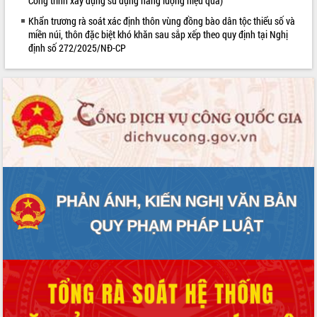
Công trình xây dựng sử dụng năng lượng hiệu quả)
mặt Đoàn chuyên gia y tế TP. Hồ Chí
Khẩn trương rà soát xác định thôn vùng đồng bào dân tộc thiểu số và
Minh
miền núi, thôn đặc biệt khó khăn sau sắp xếp theo quy định tại Nghị
Lễ truy điệu và an táng hài cốt liệt sĩ
định số 272/2025/NĐ-CP
tại Nghĩa trang Liệt sĩ xã Sơn Hòa
Bàn giải pháp tháo gỡ khó khăn trong
xuất khẩu sầu riêng và triển khai quy
định EUDR
Thứ trưởng Bộ Nông nghiệp và Môi
trường Nguyễn Hoàng Hiệp khảo sát
vùng trồng và doanh nghiệp đóng gói
sầu riêng tại Đắk Lắk
Trình diễn nghệ thuật chế biến các
món ăn từ sầu riêng
Đắk Lắk công bố Quy hoạch và xúc
tiến đầu tư tỉnh
Ngành cá ngừ Đắk Lắk chủ động thích
ứng để giữ vững thị trường xuất khẩu
Diễn đàn Kinh tế tư nhân Việt Nam đột
phá cơ chế - Hợp tác công tư
Đề án 06 tạo bước ngoặt đột phá trong