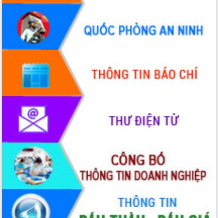
tầm nhìn đến năm 2050
Nâng cao hiệu quả hoạt động của các
doanh nghiệp nhà nước
Hội nghị triển khai kết nối mạng
truyền số liệu chuyên dùng phục vụ cơ
quan Đảng, Nhà nước
Lễ phát động chuỗi hoạt động chung
tay làm sạch môi trường
Xã Ea Kar bước chuyển mình trong
công tác cải cách hành chính mô hình
mới
UBND tỉnh họp báo định kỳ tháng 4
năm 2026
Hội thảo khoa học “Giải pháp thúc đẩy
phát triển nền kinh tế xanh tại tỉnh
Đắk Lắk”
Tăng cường giám sát, đôn đốc thực
hiện nhiệm vụ quản lý tài sản công
hàng tuần
Tháo gỡ những vướng mắc, đẩy mạnh
công tác cải cách thủ tục hành chính