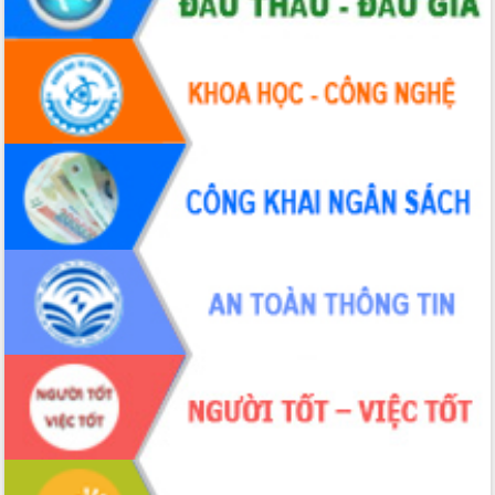
tại Trung tâm Phục vụ hành chính
công tỉnh
Đắk Lắk: Tôn vinh 46 giải pháp tại Hội
thi Sáng tạo Kỹ thuật 2024 - 2025
Đắk Lắk rà soát, điều chỉnh Đề án 190
về phát triển nuôi trồng thủy sản
Phó Chủ tịch UBND tỉnh Đắk Lắk
Trương Công Thái kiểm tra thực địa
Dự án cao tốc Khánh Hòa - Buôn Ma
Thuột
Định vị cà phê Việt Nam như một “di
sản sống” trong dòng chảy toàn cầu
Xây dựng nông thôn mới: Nâng cao đời
sống người dân từ những mô hình thiết
thực
Quyết liệt tháo gỡ vướng mắc, đẩy
nhanh tiến độ các dự án trọng điểm
trong Khu kinh tế Nam Phú Yên
Hòn Yến phát triển du lịch gắn với bảo
tồn biển