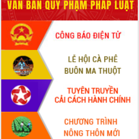
cải cách hành chính tỉnh Đắk Lắk
Kết nối tour, đẩy mạnh chuyển đổi số
để phát triển du lịch Đắk Lắk
Khởi động Dự án Đầu tư xây dựng hạ
tầng kỹ thuật Cụm công nghiệp Tân
Tiến
Gặp mặt các cơ quan báo chí nhân Kỷ
niệm 101 năm Ngày Báo chí Cách
mạng Việt Nam
Đắk Lắk sơ kết 4 năm triển khai thực
hiện Đề án 06 của Chính phủ
Họp báo thông tin về Hội nghị Công bố
Quy hoạch và Xúc tiến đầu tư tỉnh Đắk
Lắk
Khơi thông điểm nghẽn, đẩy nhanh
giải ngân vốn khắc phục thiên tai
HĐND tỉnh thông qua điều chỉnh Quy
hoạch tỉnh thời kỳ 2021-2030
Hội thảo góp ý hồ sơ điều chỉnh quy
hoạch tỉnh Đắk Lắk thời kỳ 2021-2030,