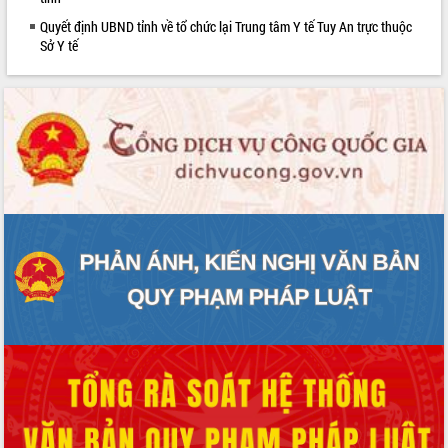
phát triển mới
Quyết định UBND tỉnh về tổ chức lại Trung tâm Y tế Tuy An trực thuộc
Thường trực HĐND tỉnh Đắk Lắk gặp
Sở Y tế
mặt Đoàn chuyên gia y tế TP. Hồ Chí
Minh
Lễ truy điệu và an táng hài cốt liệt sĩ
tại Nghĩa trang Liệt sĩ xã Sơn Hòa
Bàn giải pháp tháo gỡ khó khăn trong
xuất khẩu sầu riêng và triển khai quy
định EUDR
Thứ trưởng Bộ Nông nghiệp và Môi
trường Nguyễn Hoàng Hiệp khảo sát
vùng trồng và doanh nghiệp đóng gói
sầu riêng tại Đắk Lắk
Trình diễn nghệ thuật chế biến các
món ăn từ sầu riêng
Đắk Lắk công bố Quy hoạch và xúc
tiến đầu tư tỉnh
Ngành cá ngừ Đắk Lắk chủ động thích
ứng để giữ vững thị trường xuất khẩu
Diễn đàn Kinh tế tư nhân Việt Nam đột