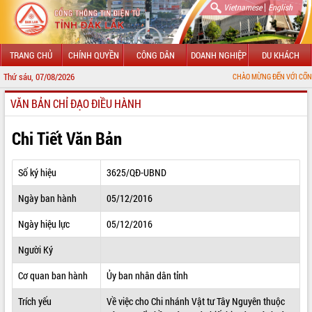
|
Vietnamese
English
TRANG CHỦ
CHÍNH QUYỀN
CÔNG DÂN
DOANH NGHIỆP
DU KHÁCH
Thứ sáu, 07/08/2026
CHÀO MỪNG ĐẾN VỚI CỔNG THÔNG TIN 
VĂN BẢN CHỈ ĐẠO ĐIỀU HÀNH
GIỚI THIỆU
LÃNH ĐẠO UBND TỈNH
Chi Tiết Văn Bản
TIN TỨC SỰ KIỆN
Số ký hiệu
3625/QĐ-UBND
SỞ, BAN, NGÀNH
Ngày ban hành
05/12/2016
UBND CÁC XÃ, PHƯỜNG
Ngày hiệu lực
05/12/2016
THÔNG TIN CHỈ ĐẠO ĐIỀU HÀNH
Người Ký
HỆ THỐNG VĂN BẢN
Cơ quan ban hành
Ủy ban nhân dân tỉnh
Trích yếu
Về việc cho Chi nhánh Vật tư Tây Nguyên thuộc
VĂN BẢN HĐND TỈNH