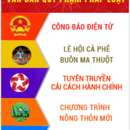
phá cơ chế - Hợp tác công tư
Đề án 06 tạo bước ngoặt đột phá trong
cải cách hành chính tỉnh Đắk Lắk
Kết nối tour, đẩy mạnh chuyển đổi số
để phát triển du lịch Đắk Lắk
Khởi động Dự án Đầu tư xây dựng hạ
tầng kỹ thuật Cụm công nghiệp Tân
Tiến
Gặp mặt các cơ quan báo chí nhân Kỷ
niệm 101 năm Ngày Báo chí Cách
mạng Việt Nam
Đắk Lắk sơ kết 4 năm triển khai thực
hiện Đề án 06 của Chính phủ
Họp báo thông tin về Hội nghị Công bố
Quy hoạch và Xúc tiến đầu tư tỉnh Đắk
Lắk
Khơi thông điểm nghẽn, đẩy nhanh
giải ngân vốn khắc phục thiên tai
HĐND tỉnh thông qua điều chỉnh Quy
hoạch tỉnh thời kỳ 2021-2030