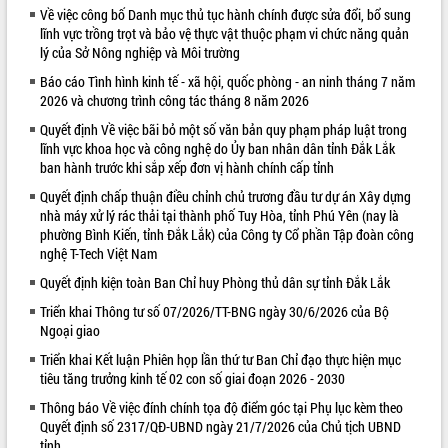
Về việc công bố Danh mục thủ tục hành chính được sửa đổi, bổ sung
VIDEO
lĩnh vực trồng trọt và bảo vệ thực vật thuộc phạm vi chức năng quản
lý của Sở Nông nghiệp và Môi trường
Loading the player...
Báo cáo Tình hình kinh tế - xã hội, quốc phòng - an ninh tháng 7 năm
Khám bệnh, cấp phát thuốc miễn phí
2026 và chương trình công tác tháng 8 năm 2026
và tặng quà người dân xã Cư Pui
Quyết định Về việc bãi bỏ một số văn bản quy phạm pháp luật trong
Hội nghị UBND tỉnh Đắk Lắk thường kỳ
lĩnh vực khoa học và công nghệ do Ủy ban nhân dân tỉnh Đắk Lắk
tháng 7/2026
ban hành trước khi sắp xếp đơn vị hành chính cấp tỉnh
Lễ truy tặng danh hiệu “Bà Mẹ Việt
Quyết định chấp thuận điều chỉnh chủ trương đầu tư dự án Xây dựng
Nam Anh hùng” và trao Huân chương
nhà máy xử lý rác thải tại thành phố Tuy Hòa, tỉnh Phú Yên (nay là
Lao động
phường Bình Kiến, tỉnh Đắk Lắk) của Công ty Cổ phần Tập đoàn công
ALBUM ẢNH
UBND tỉnh Đắk Lắk triển khai nhiệm
nghệ T-Tech Việt Nam
vụ 6 tháng cuối năm 2026
Quyết định kiện toàn Ban Chỉ huy Phòng thủ dân sự tỉnh Đắk Lắk
Kỳ họp thứ Hai, Hội đồng nhân dân
Triển khai Thông tư số 07/2026/TT-BNG ngày 30/6/2026 của Bộ
tỉnh khóa XI quyết nghị nhiều nội dung
Ngoại giao
quan trọng
Triển khai Kết luận Phiên họp lần thứ tư Ban Chỉ đạo thực hiện mục
Bí thư Tỉnh ủy Lương Nguyễn Minh
tiêu tăng trưởng kinh tế 02 con số giai đoạn 2026 - 2030
Triết thăm, tặng quà người có công với
cách mạng
Thông báo Về việc đính chính tọa độ điểm góc tại Phụ lục kèm theo
Rà soát, hoàn thiện hệ thống thiết chế
Quyết định số 2317/QĐ-UBND ngày 21/7/2026 của Chủ tịch UBND
tỉnh
văn hóa, thể thao đáp ứng yêu cầu
LIÊN KẾT WEB