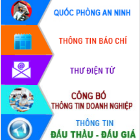
Hội thảo góp ý hồ sơ điều chỉnh quy
hoạch tỉnh Đắk Lắk thời kỳ 2021-2030,
tầm nhìn đến năm 2050
Nâng cao hiệu quả hoạt động của các
doanh nghiệp nhà nước
Hội nghị triển khai kết nối mạng
truyền số liệu chuyên dùng phục vụ cơ
quan Đảng, Nhà nước
Lễ phát động chuỗi hoạt động chung
tay làm sạch môi trường
Xã Ea Kar bước chuyển mình trong
công tác cải cách hành chính mô hình
mới
UBND tỉnh họp báo định kỳ tháng 4
năm 2026
Hội thảo khoa học “Giải pháp thúc đẩy
phát triển nền kinh tế xanh tại tỉnh
Đắk Lắk”
Tăng cường giám sát, đôn đốc thực
hiện nhiệm vụ quản lý tài sản công
hàng tuần