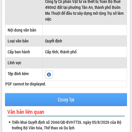
Công ty Cổ phần Vật tư và thiết bị Toàn Bộ thuê
490m2 đất tại phường Tân An, thành phố Buôn
ĐIỂM TIN VĂN BẢN
Ma Thuột để đầu tư xây dựng mở rộng Trụ sở làm
việc
QUY HOẠCH - KẾ HOẠCH
Nội dung văn bản
Loại văn bản
Quyết định
Cấp ban hành
Cấp tỉnh, thành phố
Lĩnh vực
Tệp đính kèm
PDF cannot be displayed.
Quay lại
Văn bản liên quan
Triển khai Quyết định số 2044/QĐ-BVHTTDL ngày 05/8/2026 của Bộ
trưởng Bộ Văn hóa, Thể thao và Du lịch