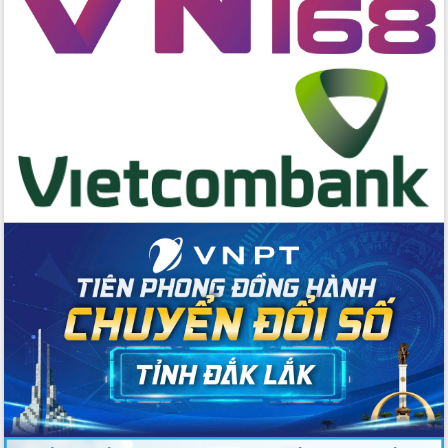
hai con số trong năm 2026
Tổ chức trang trọng Lễ hội Đền thờ
Lương Văn Chánh năm 2026
Phó Bí thư Tỉnh ủy Đắk Lắk Đỗ Hữu
Huy giữ chức Bí thư Đảng ủy Ủy Ban
Nhân dân tỉnh
Bệnh án điện tử thúc đẩy chuyển đổi
số y tế tại Đắk Lắk
Chuyển đổi số thư viện: Mở rộng
không gian tri thức trong thời đại số
Đánh giá, rút kinh nghiệm công tác tổ
chức diễn tập trước ngày bầu cử
Chương trình “Gặp gỡ hữu nghị –
Friendship Meeting New Year 2026”
Bầu cử Quốc hội và HĐND: Cử tri Đắk
Lắk gửi gắm niềm tin, kỳ vọng vào lá
phiếu
Đắk Lắk sẵn sàng các điều kiện cho
Ngày hội bầu cử đại biểu Quốc hội
khóa XVI và HĐND các cấp nhiệm kỳ