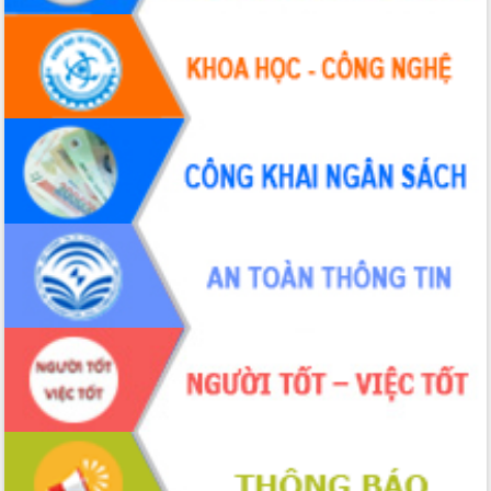
Tháo gỡ những vướng mắc, đẩy mạnh
công tác cải cách thủ tục hành chính
tại Trung tâm Phục vụ hành chính
công tỉnh
Đắk Lắk: Tôn vinh 46 giải pháp tại Hội
thi Sáng tạo Kỹ thuật 2024 - 2025
Đắk Lắk rà soát, điều chỉnh Đề án 190
về phát triển nuôi trồng thủy sản
Phó Chủ tịch UBND tỉnh Đắk Lắk
Trương Công Thái kiểm tra thực địa
Dự án cao tốc Khánh Hòa - Buôn Ma
Thuột
Định vị cà phê Việt Nam như một “di
sản sống” trong dòng chảy toàn cầu
Xây dựng nông thôn mới: Nâng cao đời
sống người dân từ những mô hình thiết
thực
Quyết liệt tháo gỡ vướng mắc, đẩy
nhanh tiến độ các dự án trọng điểm
trong Khu kinh tế Nam Phú Yên