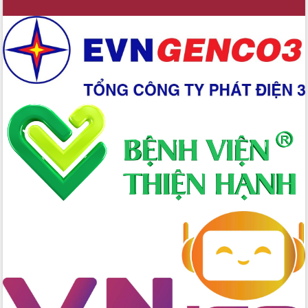
Chuyển đổi số 'mở đường' cho nông
nghiệp Đắk Lắk tăng trưởng bứt phá
Triển khai đồng bộ đo đạc, lập hồ sơ
địa chính, hoàn thiện cơ sở dữ liệu đất
đai
Ứng dụng sinh trắc học - Bước tiến
trong hành trình chuyển đổi số tại Đắk
Lắk
Đắk Lắk nâng cao hiệu quả công tác
Đảng từ Sổ tay đảng viên điện tử
Đắk Lắk đẩy mạnh nuôi biển công
nghệ, hướng tới phát triển thủy sản
bền vững
Tập huấn nâng cao năng lực triển khai
chuyển đổi số cho cán bộ, công chức
cấp xã
Đắk Lắk phát động hưởng ứng Ngày
Quyền của người tiêu dùng Việt Nam
2026
Đẩy mạnh cải cách hành chính, quyết
tâm đạt được mục tiêu tăng trưởng