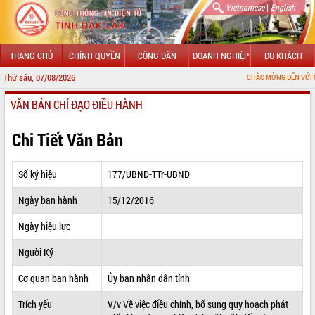
|
Vietnamese
English
TRANG CHỦ
CHÍNH QUYỀN
CÔNG DÂN
DOANH NGHIỆP
DU KHÁCH
Thứ sáu, 07/08/2026
CHÀO MỪNG ĐẾN VỚI CỔNG THÔNG T
VĂN BẢN CHỈ ĐẠO ĐIỀU HÀNH
GIỚI THIỆU
LÃNH ĐẠO UBND TỈNH
Chi Tiết Văn Bản
TIN TỨC SỰ KIỆN
Số ký hiệu
177/UBND-TTr-UBND
SỞ, BAN, NGÀNH
Ngày ban hành
15/12/2016
UBND CÁC XÃ, PHƯỜNG
Ngày hiệu lực
THÔNG TIN CHỈ ĐẠO ĐIỀU HÀNH
Người Ký
HỆ THỐNG VĂN BẢN
Cơ quan ban hành
Ủy ban nhân dân tỉnh
Trích yếu
V/v Về việc điều chỉnh, bổ sung quy hoạch phát
VĂN BẢN HĐND TỈNH