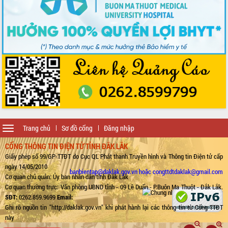
Toggle
Trang chủ
Sơ đồ cổng
Đăng nhập
navigation
CỔNG THÔNG TIN ĐIỆN TỬ TỈNH ĐẮK LẮK
Giấy phép số 99/GP-TTĐT do Cục QL Phát thanh Truyền hình và Thông tin Điện tử cấp
ngày 14/05/2010
banbientap@daklak.gov.vn hoặc congttdtdaklak@gmail.com
Cơ quan chủ quản: Ủy ban nhân dân tỉnh Đắk Lắk
Cơ quan thường trực: Văn phòng UBND tỉnh - 09 Lê Duẩn - P.Buôn Ma Thuột - Đắk Lắk.
SĐT:
0262.859.9699
Email:
Ghi rõ nguồn tin "http://daklak.gov.vn" khi phát hành lại các thông tin từ Cổng TTĐT
này