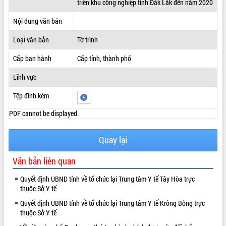
triển khu công nghiệp tỉnh Đắk Lắk đến năm 2020
ĐIỂM TIN VĂN BẢN
Nội dung văn bản
QUY HOẠCH - KẾ HOẠCH
Loại văn bản
Tờ trình
Cấp ban hành
Cấp tỉnh, thành phố
Lĩnh vực
Tệp đính kèm
PDF cannot be displayed.
Quay lại
Văn bản liên quan
Quyết định UBND tỉnh về tổ chức lại Trung tâm Y tế Tây Hòa trực
thuộc Sở Y tế
Quyết định UBND tỉnh về tổ chức lại Trung tâm Y tế Krông Bông trực
thuộc Sở Y tế