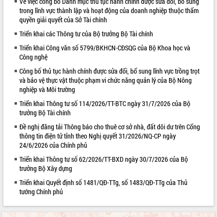
Về việc công bố Danh mục thủ tục hành chính được sửa đổi, bổ sung
trong lĩnh vực thành lập và hoạt động của doanh nghiệp thuộc thẩm
VIDEO
quyền giải quyết của Sở Tài chính
Không có file video nào để phát.
Triển khai các Thông tư của Bộ trưởng Bộ Tài chính
Triển khai Công văn số 5799/BKHCN-CĐSQG của Bộ Khoa học và
ALBUM ẢNH
Công nghệ
Công bố thủ tục hành chính được sửa đổi, bổ sung lĩnh vực trồng trọt
và bảo vệ thực vật thuộc phạm vi chức năng quản lý của Bộ Nông
nghiệp và Môi trường
Triển khai Thông tư số 114/2026/TT-BTC ngày 31/7/2026 của Bộ
trưởng Bộ Tài chính
Đề nghị đăng tải Thông báo cho thuê cơ sở nhà, đất dôi dư trên Cổng
thông tin điện tử tỉnh theo Nghị quyết 31/2026/NQ-CP ngày
24/6/2026 của Chính phủ
LIÊN KẾT WEB
Triển khai Thông tư số 62/2026/TT-BXD ngày 30/7/2026 của Bộ
trưởng Bộ Xây dựng
Triển khai Quyết định số 1481/QĐ-TTg, số 1483/QĐ-TTg của Thủ
tướng Chính phủ