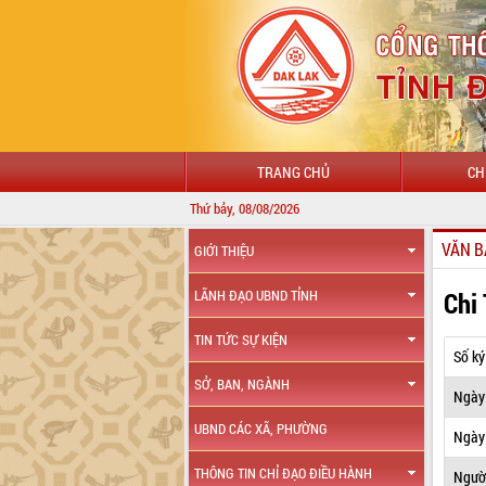
TRANG CHỦ
CH
Thứ bảy, 08/08/2026
VĂN B
GIỚI THIỆU
Chi
LÃNH ĐẠO UBND TỈNH
TIN TỨC SỰ KIỆN
Số ký
SỞ, BAN, NGÀNH
Ngày
UBND CÁC XÃ, PHƯỜNG
Ngày 
THÔNG TIN CHỈ ĐẠO ĐIỀU HÀNH
Ngườ