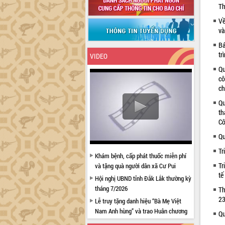
Th
Về
và
Bá
tr
VIDEO
Qu
cô
ch
Qu
th
Cô
Qu
Tr
Khám bệnh, cấp phát thuốc miễn phí
Tr
và tặng quà người dân xã Cư Pui
tế
Hội nghị UBND tỉnh Đắk Lắk thường kỳ
tháng 7/2026
Th
23
Lễ truy tặng danh hiệu “Bà Mẹ Việt
Nam Anh hùng” và trao Huân chương
Qu
Lao động