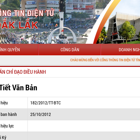
ÍNH QUYỀN
CÔNG DÂN
DOANH NGH
CHÀO MỪNG ĐẾN VỚI CỔNG THÔNG TIN ĐIỆN TỬ TỈNH ĐẮK LẮK
ẢN CHỈ ĐẠO ĐIỀU HÀNH
 Tiết Văn Bản
 hiệu
182/2012/TT-BTC
 ban hành
25/10/2012
hiệu lực
i Ký