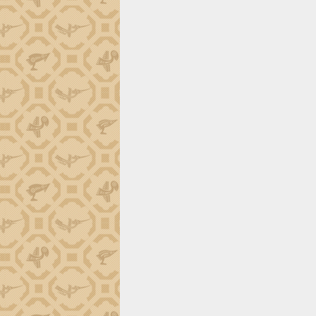
trường Nguyễn Hoàng Hiệp khảo sát
vùng trồng và doanh nghiệp đóng gói
sầu riêng tại Đắk Lắk
Trình diễn nghệ thuật chế biến các
món ăn từ sầu riêng
Đắk Lắk công bố Quy hoạch và xúc
tiến đầu tư tỉnh
Ngành cá ngừ Đắk Lắk chủ động thích
ứng để giữ vững thị trường xuất khẩu
Diễn đàn Kinh tế tư nhân Việt Nam đột
phá cơ chế - Hợp tác công tư
Đề án 06 tạo bước ngoặt đột phá trong
cải cách hành chính tỉnh Đắk Lắk
Kết nối tour, đẩy mạnh chuyển đổi số
để phát triển du lịch Đắk Lắk
Khởi động Dự án Đầu tư xây dựng hạ
tầng kỹ thuật Cụm công nghiệp Tân
Tiến
Gặp mặt các cơ quan báo chí nhân Kỷ
niệm 101 năm Ngày Báo chí Cách
mạng Việt Nam