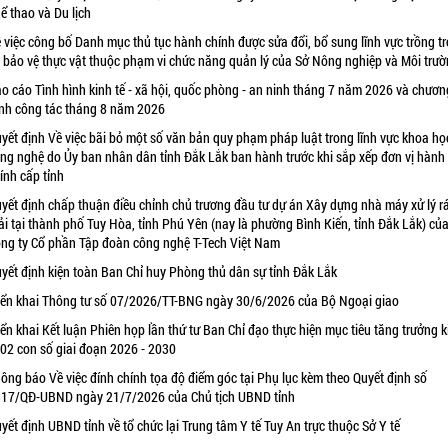
ể thao và Du lịch
 việc công bố Danh mục thủ tục hành chính được sửa đổi, bổ sung lĩnh vực trồng tr
 bảo vệ thực vật thuộc phạm vi chức năng quản lý của Sở Nông nghiệp và Môi trư
o cáo Tình hình kinh tế - xã hội, quốc phòng - an ninh tháng 7 năm 2026 và chươn
ình công tác tháng 8 năm 2026
yết định Về việc bãi bỏ một số văn bản quy phạm pháp luật trong lĩnh vực khoa họ
ng nghệ do Ủy ban nhân dân tỉnh Đắk Lắk ban hành trước khi sắp xếp đơn vị hành
ính cấp tỉnh
yết định chấp thuận điều chỉnh chủ trương đầu tư dự án Xây dựng nhà máy xử lý r
ải tại thành phố Tuy Hòa, tỉnh Phú Yên (nay là phường Bình Kiến, tỉnh Đắk Lắk) củ
ng ty Cổ phần Tập đoàn công nghệ T-Tech Việt Nam
yết định kiện toàn Ban Chỉ huy Phòng thủ dân sự tỉnh Đắk Lắk
iển khai Thông tư số 07/2026/TT-BNG ngày 30/6/2026 của Bộ Ngoại giao
iển khai Kết luận Phiên họp lần thứ tư Ban Chỉ đạo thực hiện mục tiêu tăng trưởng k
 02 con số giai đoạn 2026 - 2030
ông báo Về việc đính chính tọa độ điểm góc tại Phụ lục kèm theo Quyết định số
17/QĐ-UBND ngày 21/7/2026 của Chủ tịch UBND tỉnh
yết định UBND tỉnh về tổ chức lại Trung tâm Y tế Tuy An trực thuộc Sở Y tế