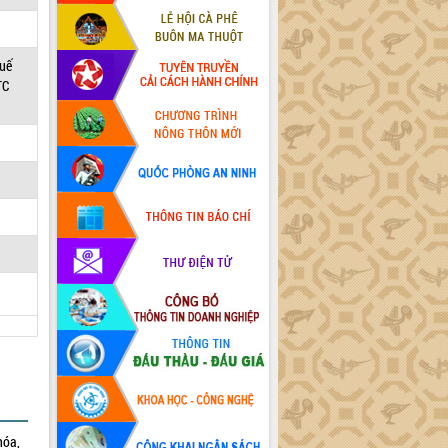
huế
TC
hóa,