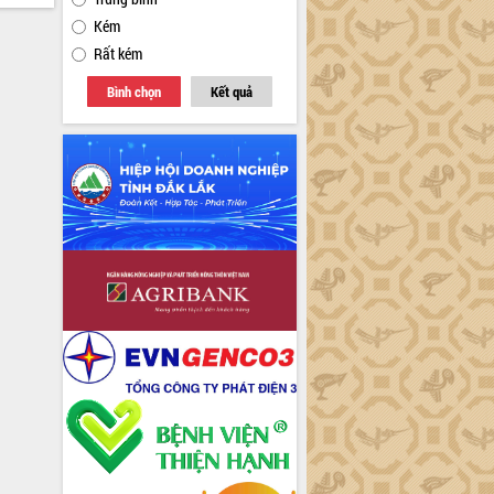
Kém
Rất kém
Bình chọn
Kết quả