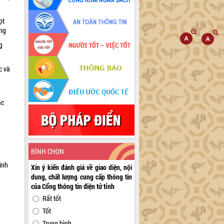
ọt
ờng
g
c và
ác
a
BÌNH CHỌN
inh
Xin ý kiến đánh giá về giao diện, nội
dung, chất lượng cung cấp thông tin
của Cổng thông tin điện tử tỉnh
Rất tốt
Tốt
Trung bình