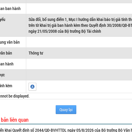
uan ban hành
 yếu
Sửa đổi, bổ sung điểm 1, Mục I hướng dẫn khai báo trị giá tính t
trên tờ khai trị giá ban hành kèm theo Quyết định 30/2008/QĐ-B
ngày 21/05/2008 của Bộ trưởng Bộ Tài chính
dung văn bản
văn bản
Thông tư
ban hành
vực
ính kèm
nnot be displayed.
Quay lại
 bản liên quan
iển khai Quyết định số 2044/QĐ-BVHTTDL ngày 05/8/2026 của Bộ trưởng Bộ Văn 