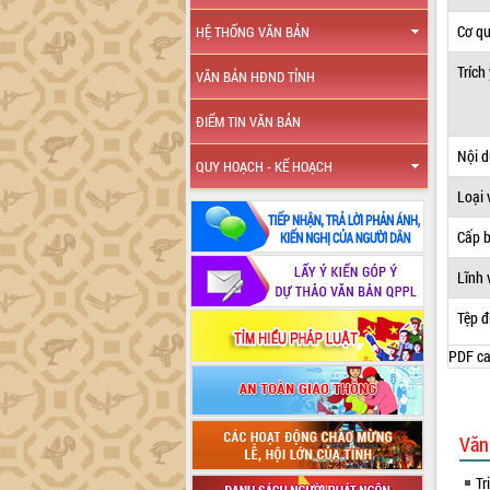
Cơ q
HỆ THỐNG VĂN BẢN
Trích
VĂN BẢN HĐND TỈNH
ĐIỂM TIN VĂN BẢN
Nội 
QUY HOẠCH - KẾ HOẠCH
Loại 
Cấp 
Lĩnh 
Tệp đ
PDF ca
Văn
Tr