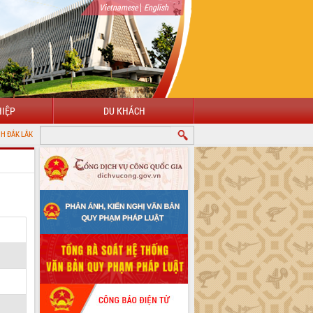
|
Vietnamese
English
IỆP
DU KHÁCH