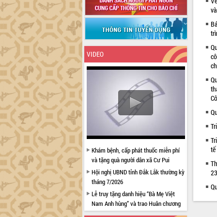
Về
và
Bá
tr
Qu
VIDEO
cô
ch
Qu
th
Cô
Qu
Tr
Tr
tế
Khám bệnh, cấp phát thuốc miễn phí
và tặng quà người dân xã Cư Pui
Th
Hội nghị UBND tỉnh Đắk Lắk thường kỳ
23
tháng 7/2026
Qu
Lễ truy tặng danh hiệu “Bà Mẹ Việt
Nam Anh hùng” và trao Huân chương
Lao động