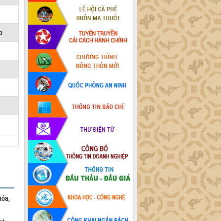
o
hóa,