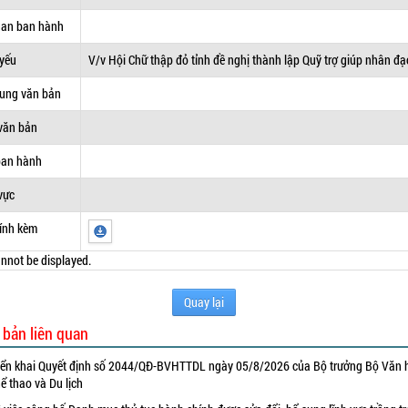
uan ban hành
 yếu
V/v Hội Chữ thập đỏ tỉnh đề nghị thành lập Quỹ trợ giúp nhân đạ
dung văn bản
văn bản
ban hành
vực
ính kèm
nnot be displayed.
Quay lại
 bản liên quan
iển khai Quyết định số 2044/QĐ-BVHTTDL ngày 05/8/2026 của Bộ trưởng Bộ Văn 
ể thao và Du lịch