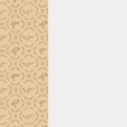
trường Nguyễn Hoàng Hiệp khảo sát
vùng trồng và doanh nghiệp đóng gói
sầu riêng tại Đắk Lắk
Trình diễn nghệ thuật chế biến các
món ăn từ sầu riêng
Đắk Lắk công bố Quy hoạch và xúc
tiến đầu tư tỉnh
Ngành cá ngừ Đắk Lắk chủ động thích
ứng để giữ vững thị trường xuất khẩu
Diễn đàn Kinh tế tư nhân Việt Nam đột
phá cơ chế - Hợp tác công tư
Đề án 06 tạo bước ngoặt đột phá trong
cải cách hành chính tỉnh Đắk Lắk
Kết nối tour, đẩy mạnh chuyển đổi số
để phát triển du lịch Đắk Lắk
Khởi động Dự án Đầu tư xây dựng hạ
tầng kỹ thuật Cụm công nghiệp Tân
Tiến
Gặp mặt các cơ quan báo chí nhân Kỷ
niệm 101 năm Ngày Báo chí Cách
mạng Việt Nam