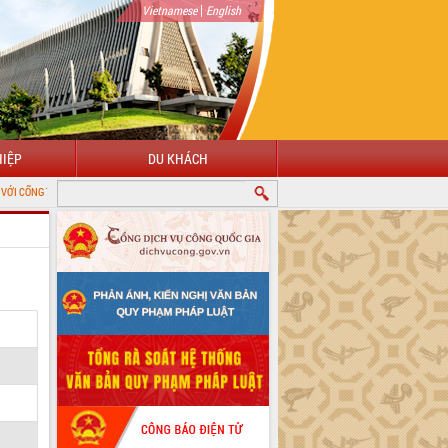
|
Vietnamese
English
IỆP
DU KHÁCH
NG TIN ĐIỆN TỬ TỈNH ĐẮK LẮK