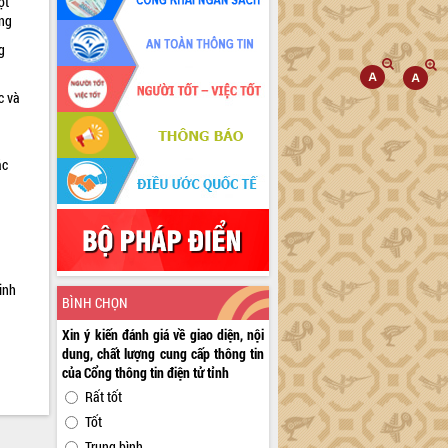
ọt
ờng
g
c và
ác
a
inh
BÌNH CHỌN
Xin ý kiến đánh giá về giao diện, nội
dung, chất lượng cung cấp thông tin
của Cổng thông tin điện tử tỉnh
Rất tốt
Tốt
Trung bình