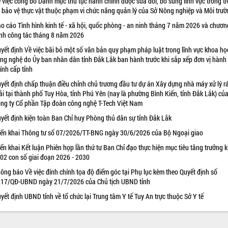
 việc công bố Danh mục thủ tục hành chính được sửa đổi, bổ sung lĩnh vực trồng tr
 bảo vệ thực vật thuộc phạm vi chức năng quản lý của Sở Nông nghiệp và Môi trư
o cáo Tình hình kinh tế - xã hội, quốc phòng - an ninh tháng 7 năm 2026 và chươn
ình công tác tháng 8 năm 2026
yết định Về việc bãi bỏ một số văn bản quy phạm pháp luật trong lĩnh vực khoa họ
ng nghệ do Ủy ban nhân dân tỉnh Đắk Lắk ban hành trước khi sắp xếp đơn vị hành
ính cấp tỉnh
yết định chấp thuận điều chỉnh chủ trương đầu tư dự án Xây dựng nhà máy xử lý r
ải tại thành phố Tuy Hòa, tỉnh Phú Yên (nay là phường Bình Kiến, tỉnh Đắk Lắk) củ
ng ty Cổ phần Tập đoàn công nghệ T-Tech Việt Nam
yết định kiện toàn Ban Chỉ huy Phòng thủ dân sự tỉnh Đắk Lắk
iển khai Thông tư số 07/2026/TT-BNG ngày 30/6/2026 của Bộ Ngoại giao
iển khai Kết luận Phiên họp lần thứ tư Ban Chỉ đạo thực hiện mục tiêu tăng trưởng k
 02 con số giai đoạn 2026 - 2030
ông báo Về việc đính chính tọa độ điểm góc tại Phụ lục kèm theo Quyết định số
17/QĐ-UBND ngày 21/7/2026 của Chủ tịch UBND tỉnh
yết định UBND tỉnh về tổ chức lại Trung tâm Y tế Tuy An trực thuộc Sở Y tế