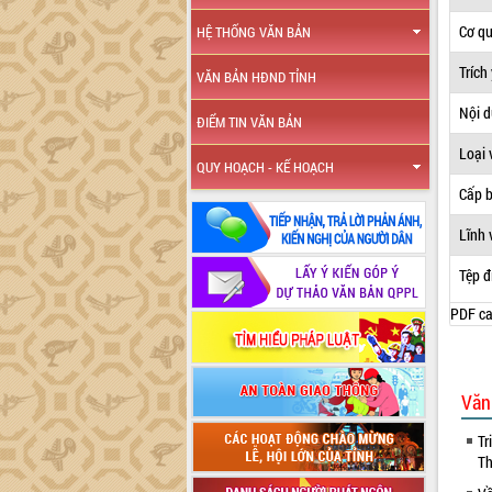
Cơ q
HỆ THỐNG VĂN BẢN
Trích
VĂN BẢN HĐND TỈNH
Nội 
ĐIỂM TIN VĂN BẢN
Loại 
QUY HOẠCH - KẾ HOẠCH
Cấp 
Lĩnh 
Tệp đ
PDF ca
Văn
Tr
Th