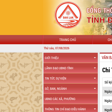
TRANG CHỦ
CH
Thứ sáu, 07/08/2026
VĂN B
GIỚI THIỆU
Chi
LÃNH ĐẠO UBND TỈNH
TIN TỨC SỰ KIỆN
Số ký
SỞ, BAN, NGÀNH
Ngày
UBND CÁC XÃ, PHƯỜNG
Ngày 
THÔNG TIN CHỈ ĐẠO ĐIỀU HÀNH
Ngườ