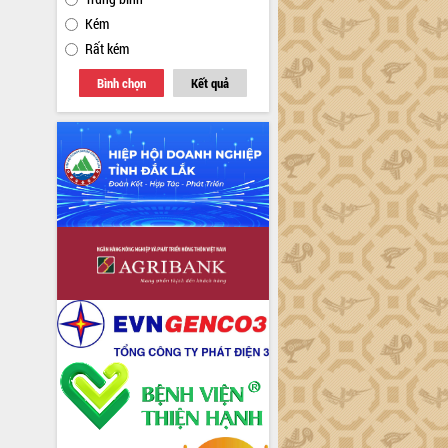
Kém
Rất kém
Bình chọn
Kết quả