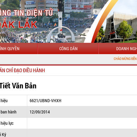
ÍNH QUYỀN
CÔNG DÂN
DOANH NGH
CHÀO MỪNG ĐẾN VỚI CỔNG THÔ
ẢN CHỈ ĐẠO ĐIỀU HÀNH
 Tiết Văn Bản
 hiệu
6621/UBND-VHXH
 ban hành
12/09/2014
hiệu lực
i Ký