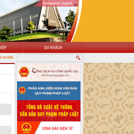
|
Vietnamese
English
IỆP
DU KHÁCH
 TỈNH ĐẮK LẮK