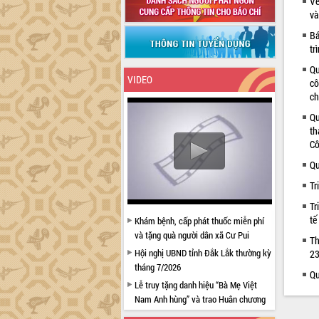
Về
và
Bá
tr
Qu
VIDEO
cô
ch
Qu
th
Cô
Qu
Tr
Tr
tế
Khám bệnh, cấp phát thuốc miễn phí
và tặng quà người dân xã Cư Pui
Th
Hội nghị UBND tỉnh Đắk Lắk thường kỳ
23
tháng 7/2026
Qu
Lễ truy tặng danh hiệu “Bà Mẹ Việt
Nam Anh hùng” và trao Huân chương
Lao động