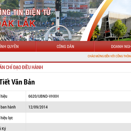
ÍNH QUYỀN
CÔNG DÂN
DOANH NGH
CHÀO MỪNG ĐẾN VỚI CỔNG THÔNG TIN ĐIỆN TỬ
ẢN CHỈ ĐẠO ĐIỀU HÀNH
 Tiết Văn Bản
 hiệu
6620/UBND-VHXH
 ban hành
12/09/2014
hiệu lực
i Ký