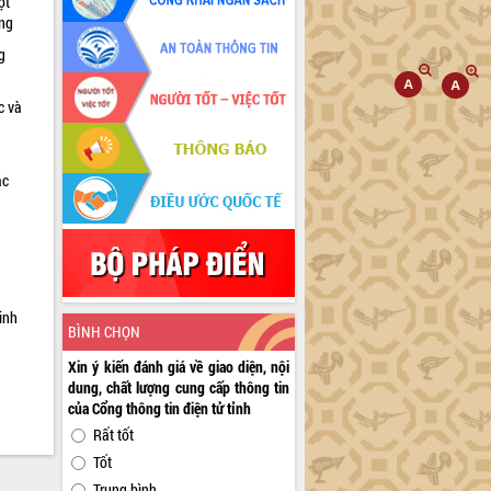
ọt
ờng
g
c và
ác
a
inh
BÌNH CHỌN
Xin ý kiến đánh giá về giao diện, nội
dung, chất lượng cung cấp thông tin
của Cổng thông tin điện tử tỉnh
Rất tốt
Tốt
Trung bình