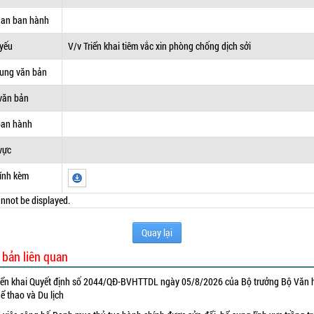
uan ban hành
 yếu
V/v Triển khai tiêm vắc xin phòng chống dịch sởi
dung văn bản
văn bản
ban hành
vực
ính kèm
nnot be displayed.
Quay lại
 bản liên quan
iển khai Quyết định số 2044/QĐ-BVHTTDL ngày 05/8/2026 của Bộ trưởng Bộ Văn 
ể thao và Du lịch