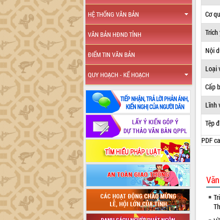
Cơ q
HỆ THỐNG VĂN BẢN
Trích
VĂN BẢN HĐND TỈNH
Nội 
ĐIỂM TIN VĂN BẢN
Loại 
QUY HOẠCH - KẾ HOẠCH
Cấp 
Lĩnh 
Tệp đ
PDF ca
Văn
Tr
Th