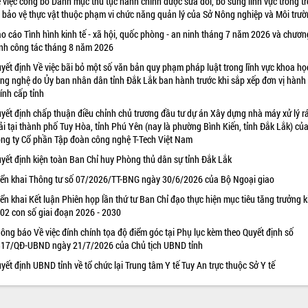
 việc công bố Danh mục thủ tục hành chính được sửa đổi, bổ sung lĩnh vực trồng tr
 bảo vệ thực vật thuộc phạm vi chức năng quản lý của Sở Nông nghiệp và Môi trư
o cáo Tình hình kinh tế - xã hội, quốc phòng - an ninh tháng 7 năm 2026 và chươn
ình công tác tháng 8 năm 2026
yết định Về việc bãi bỏ một số văn bản quy phạm pháp luật trong lĩnh vực khoa họ
ng nghệ do Ủy ban nhân dân tỉnh Đắk Lắk ban hành trước khi sắp xếp đơn vị hành
ính cấp tỉnh
yết định chấp thuận điều chỉnh chủ trương đầu tư dự án Xây dựng nhà máy xử lý r
ải tại thành phố Tuy Hòa, tỉnh Phú Yên (nay là phường Bình Kiến, tỉnh Đắk Lắk) củ
ng ty Cổ phần Tập đoàn công nghệ T-Tech Việt Nam
yết định kiện toàn Ban Chỉ huy Phòng thủ dân sự tỉnh Đắk Lắk
iển khai Thông tư số 07/2026/TT-BNG ngày 30/6/2026 của Bộ Ngoại giao
iển khai Kết luận Phiên họp lần thứ tư Ban Chỉ đạo thực hiện mục tiêu tăng trưởng k
 02 con số giai đoạn 2026 - 2030
ông báo Về việc đính chính tọa độ điểm góc tại Phụ lục kèm theo Quyết định số
17/QĐ-UBND ngày 21/7/2026 của Chủ tịch UBND tỉnh
yết định UBND tỉnh về tổ chức lại Trung tâm Y tế Tuy An trực thuộc Sở Y tế