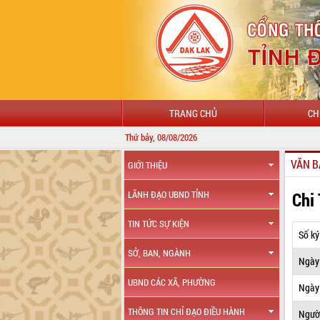
TRANG CHỦ
CH
Thứ bảy, 08/08/2026
VĂN B
GIỚI THIỆU
Chi
LÃNH ĐẠO UBND TỈNH
TIN TỨC SỰ KIỆN
Số ký
SỞ, BAN, NGÀNH
Ngày
UBND CÁC XÃ, PHƯỜNG
Ngày 
THÔNG TIN CHỈ ĐẠO ĐIỀU HÀNH
Ngườ