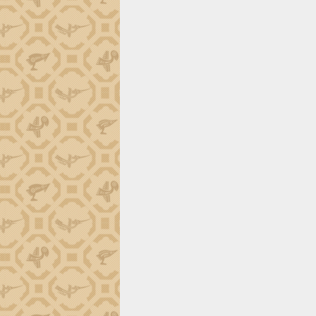
trường Nguyễn Hoàng Hiệp khảo sát
vùng trồng và doanh nghiệp đóng gói
sầu riêng tại Đắk Lắk
Trình diễn nghệ thuật chế biến các
món ăn từ sầu riêng
Đắk Lắk công bố Quy hoạch và xúc
tiến đầu tư tỉnh
Ngành cá ngừ Đắk Lắk chủ động thích
ứng để giữ vững thị trường xuất khẩu
Diễn đàn Kinh tế tư nhân Việt Nam đột
phá cơ chế - Hợp tác công tư
Đề án 06 tạo bước ngoặt đột phá trong
cải cách hành chính tỉnh Đắk Lắk
Kết nối tour, đẩy mạnh chuyển đổi số
để phát triển du lịch Đắk Lắk
Khởi động Dự án Đầu tư xây dựng hạ
tầng kỹ thuật Cụm công nghiệp Tân
Tiến
Gặp mặt các cơ quan báo chí nhân Kỷ
niệm 101 năm Ngày Báo chí Cách
mạng Việt Nam