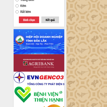
Kém
Rất kém
Bình chọn
Kết quả