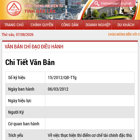
|
Vietnamese
English
TRANG CHỦ
CHÍNH QUYỀN
CÔNG DÂN
DOANH NGHIỆP
DU KHÁCH
Thứ sáu, 07/08/2026
CHÀO MỪNG ĐẾN VỚI CỔNG THÔNG TI
VĂN BẢN CHỈ ĐẠO ĐIỀU HÀNH
GIỚI THIỆU
LÃNH ĐẠO UBND TỈNH
Chi Tiết Văn Bản
TIN TỨC SỰ KIỆN
Số ký hiệu
15/2012/QĐ-TTg
SỞ, BAN, NGÀNH
Ngày ban hành
06/03/2012
UBND CÁC XÃ, PHƯỜNG
Ngày hiệu lực
THÔNG TIN CHỈ ĐẠO ĐIỀU HÀNH
Người Ký
HỆ THỐNG VĂN BẢN
Cơ quan ban hành
Trích yếu
Về việc thực hiện thí điểm cơ chế tài chính đặc thù
VĂN BẢN HĐND TỈNH