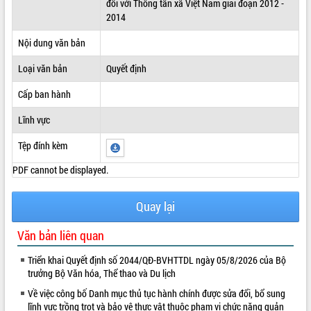
đối với Thông tấn xã Việt Nam giai đoạn 2012 -
2014
ĐIỂM TIN VĂN BẢN
Nội dung văn bản
QUY HOẠCH - KẾ HOẠCH
Loại văn bản
Quyết định
Cấp ban hành
Lĩnh vực
Tệp đính kèm
PDF cannot be displayed.
Quay lại
Văn bản liên quan
Triển khai Quyết định số 2044/QĐ-BVHTTDL ngày 05/8/2026 của Bộ
trưởng Bộ Văn hóa, Thể thao và Du lịch
Về việc công bố Danh mục thủ tục hành chính được sửa đổi, bổ sung
lĩnh vực trồng trọt và bảo vệ thực vật thuộc phạm vi chức năng quản