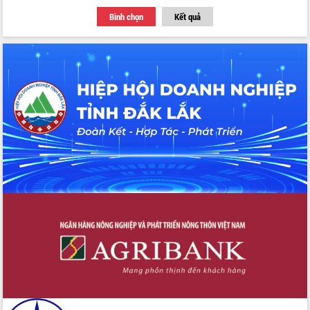
Thứ trưởng Bộ Y tế làm việc với tỉnh
Bình chọn
Kết quả
Đắk Lắk về phát triển nhân lực y tế
cho trạm y tế cấp xã
Du lịch Đắk Lắk nâng tầm trải nghiệm
du khách thông qua Hệ thống cơ sở dữ
liệu và Bản đồ số
Tập huấn ứng dụng trí tuệ nhân tạo (AI)
trong thương mại điện tử năm 2026
Đoàn đại biểu Quốc hội tỉnh Đắk Lắk
trao đổi thông tin trước Kỳ họp thứ
nhất, Quốc hội khóa XVI
Quyết liệt cải cách hành chính, khơi
thông nguồn lực phát triển
Nâng cao hiệu lực, hiệu quả HĐND
tỉnh thông qua hiện đại hóa hành chính
Xã Ea Phê gắn cải cách hành chính với
chuyển đổi số
Phó Chủ tịch Thường trực UBND tỉnh
Hồ Thị Nguyên Thảo làm việc tại Trung
tâm Phục vụ hành chính công xã Ea
Phê