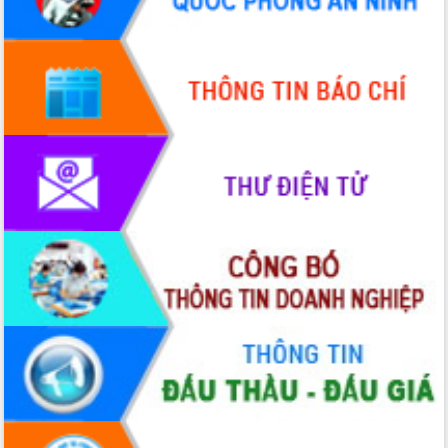
Quy hoạch và Xúc tiến đầu tư tỉnh Đắk
Lắk
Khơi thông điểm nghẽn, đẩy nhanh
giải ngân vốn khắc phục thiên tai
HĐND tỉnh thông qua điều chỉnh Quy
hoạch tỉnh thời kỳ 2021-2030
Hội thảo góp ý hồ sơ điều chỉnh quy
hoạch tỉnh Đắk Lắk thời kỳ 2021-2030,
tầm nhìn đến năm 2050
Nâng cao hiệu quả hoạt động của các
doanh nghiệp nhà nước
Hội nghị triển khai kết nối mạng
truyền số liệu chuyên dùng phục vụ cơ
quan Đảng, Nhà nước
Lễ phát động chuỗi hoạt động chung
tay làm sạch môi trường
Xã Ea Kar bước chuyển mình trong
công tác cải cách hành chính mô hình
mới
UBND tỉnh họp báo định kỳ tháng 4
năm 2026