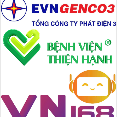
Xây dựng nền hành chính số đồng
hành cùng nông dân dân, doanh nghiệp
Giai đoạn 2026-2030, Đắk Lắk phấn
đấu có 77% xã đạt chuẩn nông thôn
mới
Chuyển đổi số 'mở đường' cho nông
nghiệp Đắk Lắk tăng trưởng bứt phá
Triển khai đồng bộ đo đạc, lập hồ sơ
địa chính, hoàn thiện cơ sở dữ liệu đất
đai
Ứng dụng sinh trắc học - Bước tiến
trong hành trình chuyển đổi số tại Đắk
Lắk
Đắk Lắk nâng cao hiệu quả công tác
Đảng từ Sổ tay đảng viên điện tử
Đắk Lắk đẩy mạnh nuôi biển công
nghệ, hướng tới phát triển thủy sản
bền vững
Tập huấn nâng cao năng lực triển khai
chuyển đổi số cho cán bộ, công chức