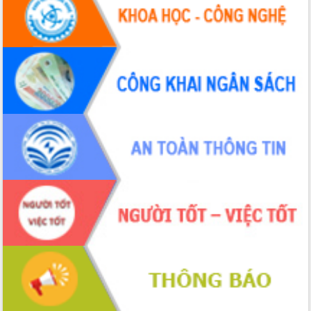
Hội thảo khoa học “Giải pháp thúc đẩy
phát triển nền kinh tế xanh tại tỉnh
Đắk Lắk”
Tăng cường giám sát, đôn đốc thực
hiện nhiệm vụ quản lý tài sản công
hàng tuần
Tháo gỡ những vướng mắc, đẩy mạnh
công tác cải cách thủ tục hành chính
tại Trung tâm Phục vụ hành chính
công tỉnh
Đắk Lắk: Tôn vinh 46 giải pháp tại Hội
thi Sáng tạo Kỹ thuật 2024 - 2025
Đắk Lắk rà soát, điều chỉnh Đề án 190
về phát triển nuôi trồng thủy sản
Phó Chủ tịch UBND tỉnh Đắk Lắk
Trương Công Thái kiểm tra thực địa
Dự án cao tốc Khánh Hòa - Buôn Ma
Thuột
Định vị cà phê Việt Nam như một “di
sản sống” trong dòng chảy toàn cầu