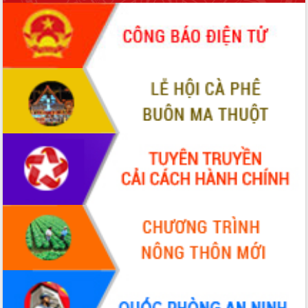
món ăn từ sầu riêng
Đắk Lắk công bố Quy hoạch và xúc
tiến đầu tư tỉnh
Ngành cá ngừ Đắk Lắk chủ động thích
ứng để giữ vững thị trường xuất khẩu
Diễn đàn Kinh tế tư nhân Việt Nam đột
phá cơ chế - Hợp tác công tư
Đề án 06 tạo bước ngoặt đột phá trong
cải cách hành chính tỉnh Đắk Lắk
Kết nối tour, đẩy mạnh chuyển đổi số
để phát triển du lịch Đắk Lắk
Khởi động Dự án Đầu tư xây dựng hạ
tầng kỹ thuật Cụm công nghiệp Tân
Tiến
Gặp mặt các cơ quan báo chí nhân Kỷ
niệm 101 năm Ngày Báo chí Cách
mạng Việt Nam
Đắk Lắk sơ kết 4 năm triển khai thực
hiện Đề án 06 của Chính phủ
Họp báo thông tin về Hội nghị Công bố