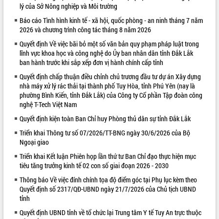
lý của Sở Nông nghiệp và Môi trường
VIDEO
Báo cáo Tình hình kinh tế - xã hội, quốc phòng - an ninh tháng 7 năm
2026 và chương trình công tác tháng 8 năm 2026
Quyết định Về việc bãi bỏ một số văn bản quy phạm pháp luật trong
lĩnh vực khoa học và công nghệ do Ủy ban nhân dân tỉnh Đắk Lắk
ban hành trước khi sắp xếp đơn vị hành chính cấp tỉnh
Quyết định chấp thuận điều chỉnh chủ trương đầu tư dự án Xây dựng
nhà máy xử lý rác thải tại thành phố Tuy Hòa, tỉnh Phú Yên (nay là
phường Bình Kiến, tỉnh Đắk Lắk) của Công ty Cổ phần Tập đoàn công
nghệ T-Tech Việt Nam
Khám bệnh, cấp phát thuốc miễn phí
Quyết định kiện toàn Ban Chỉ huy Phòng thủ dân sự tỉnh Đắk Lắk
và tặng quà người dân xã Cư Pui
Hội nghị UBND tỉnh Đắk Lắk thường kỳ
Triển khai Thông tư số 07/2026/TT-BNG ngày 30/6/2026 của Bộ
Ngoại giao
tháng 7/2026
Lễ truy tặng danh hiệu “Bà Mẹ Việt
Triển khai Kết luận Phiên họp lần thứ tư Ban Chỉ đạo thực hiện mục
Nam Anh hùng” và trao Huân chương
tiêu tăng trưởng kinh tế 02 con số giai đoạn 2026 - 2030
Lao động
Thông báo Về việc đính chính tọa độ điểm góc tại Phụ lục kèm theo
ALBUM ẢNH
UBND tỉnh Đắk Lắk triển khai nhiệm
Quyết định số 2317/QĐ-UBND ngày 21/7/2026 của Chủ tịch UBND
vụ 6 tháng cuối năm 2026
tỉnh
Kỳ họp thứ Hai, Hội đồng nhân dân
Quyết định UBND tỉnh về tổ chức lại Trung tâm Y tế Tuy An trực thuộc
tỉnh khóa XI quyết nghị nhiều nội dung