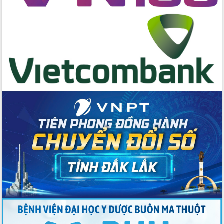
cấp xã
Đắk Lắk phát động hưởng ứng Ngày
Quyền của người tiêu dùng Việt Nam
2026
Đẩy mạnh cải cách hành chính, quyết
tâm đạt được mục tiêu tăng trưởng
hai con số trong năm 2026
Tổ chức trang trọng Lễ hội Đền thờ
Lương Văn Chánh năm 2026
Phó Bí thư Tỉnh ủy Đắk Lắk Đỗ Hữu
Huy giữ chức Bí thư Đảng ủy Ủy Ban
Nhân dân tỉnh
Bệnh án điện tử thúc đẩy chuyển đổi
số y tế tại Đắk Lắk
Chuyển đổi số thư viện: Mở rộng
không gian tri thức trong thời đại số
Đánh giá, rút kinh nghiệm công tác tổ
chức diễn tập trước ngày bầu cử
Chương trình “Gặp gỡ hữu nghị –
Friendship Meeting New Year 2026”