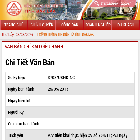
|
Vietnamese
English
TRANG CHỦ
CHÍNH QUYỀN
CÔNG DÂN
DOANH NGHIỆP
DU KHÁCH
Thứ bảy, 08/08/2026
MỪNG ĐẾN VỚI CỔNG THÔNG TIN ĐIỆN TỬ TỈNH ĐẮK LẮK
VĂN BẢN CHỈ ĐẠO ĐIỀU HÀNH
GIỚI THIỆU
LÃNH ĐẠO UBND TỈNH
Chi Tiết Văn Bản
TIN TỨC SỰ KIỆN
Số ký hiệu
3703/UBND-NC
SỞ, BAN, NGÀNH
Ngày ban hành
29/05/2015
UBND CÁC XÃ, PHƯỜNG
Ngày hiệu lực
THÔNG TIN CHỈ ĐẠO ĐIỀU HÀNH
Người Ký
HỆ THỐNG VĂN BẢN
Cơ quan ban hành
Trích yếu
V/v triển khai thực hiện CV số 704/TTg-V.I ngày
VĂN BẢN HĐND TỈNH