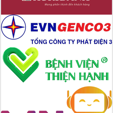
Chuyển đổi số 'mở đường' cho nông
nghiệp Đắk Lắk tăng trưởng bứt phá
Triển khai đồng bộ đo đạc, lập hồ sơ
địa chính, hoàn thiện cơ sở dữ liệu đất
đai
Ứng dụng sinh trắc học - Bước tiến
trong hành trình chuyển đổi số tại Đắk
Lắk
Đắk Lắk nâng cao hiệu quả công tác
Đảng từ Sổ tay đảng viên điện tử
Đắk Lắk đẩy mạnh nuôi biển công
nghệ, hướng tới phát triển thủy sản
bền vững
Tập huấn nâng cao năng lực triển khai
chuyển đổi số cho cán bộ, công chức
cấp xã
Đắk Lắk phát động hưởng ứng Ngày
Quyền của người tiêu dùng Việt Nam
2026
Đẩy mạnh cải cách hành chính, quyết
tâm đạt được mục tiêu tăng trưởng