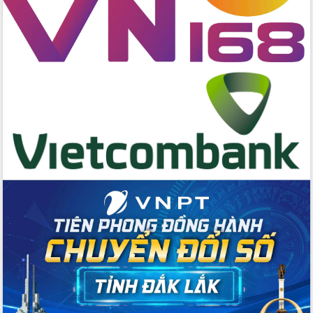
hai con số trong năm 2026
Tổ chức trang trọng Lễ hội Đền thờ
Lương Văn Chánh năm 2026
Phó Bí thư Tỉnh ủy Đắk Lắk Đỗ Hữu
Huy giữ chức Bí thư Đảng ủy Ủy Ban
Nhân dân tỉnh
Bệnh án điện tử thúc đẩy chuyển đổi
số y tế tại Đắk Lắk
Chuyển đổi số thư viện: Mở rộng
không gian tri thức trong thời đại số
Đánh giá, rút kinh nghiệm công tác tổ
chức diễn tập trước ngày bầu cử
Chương trình “Gặp gỡ hữu nghị –
Friendship Meeting New Year 2026”
Bầu cử Quốc hội và HĐND: Cử tri Đắk
Lắk gửi gắm niềm tin, kỳ vọng vào lá
phiếu
Đắk Lắk sẵn sàng các điều kiện cho
Ngày hội bầu cử đại biểu Quốc hội
khóa XVI và HĐND các cấp nhiệm kỳ