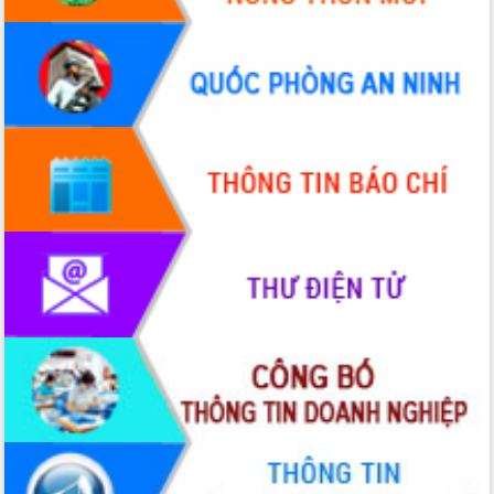
Hội thảo góp ý hồ sơ điều chỉnh quy
hoạch tỉnh Đắk Lắk thời kỳ 2021-2030,
tầm nhìn đến năm 2050
Nâng cao hiệu quả hoạt động của các
doanh nghiệp nhà nước
Hội nghị triển khai kết nối mạng
truyền số liệu chuyên dùng phục vụ cơ
quan Đảng, Nhà nước
Lễ phát động chuỗi hoạt động chung
tay làm sạch môi trường
Xã Ea Kar bước chuyển mình trong
công tác cải cách hành chính mô hình
mới
UBND tỉnh họp báo định kỳ tháng 4
năm 2026
Hội thảo khoa học “Giải pháp thúc đẩy
phát triển nền kinh tế xanh tại tỉnh
Đắk Lắk”
Tăng cường giám sát, đôn đốc thực
hiện nhiệm vụ quản lý tài sản công
hàng tuần