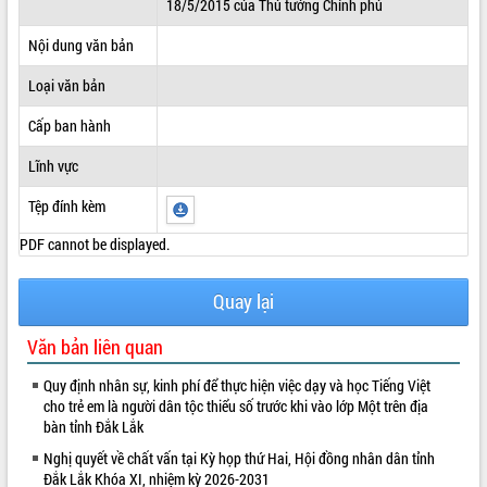
18/5/2015 của Thủ tướng Chính phủ
ĐIỂM TIN VĂN BẢN
Nội dung văn bản
QUY HOẠCH - KẾ HOẠCH
Loại văn bản
Cấp ban hành
Lĩnh vực
Tệp đính kèm
PDF cannot be displayed.
Quay lại
Văn bản liên quan
Quy định nhân sự, kinh phí để thực hiện việc dạy và học Tiếng Việt
cho trẻ em là người dân tộc thiểu số trước khi vào lớp Một trên địa
bàn tỉnh Đắk Lắk
Nghị quyết về chất vấn tại Kỳ họp thứ Hai, Hội đồng nhân dân tỉnh
Đắk Lắk Khóa XI, nhiệm kỳ 2026-2031