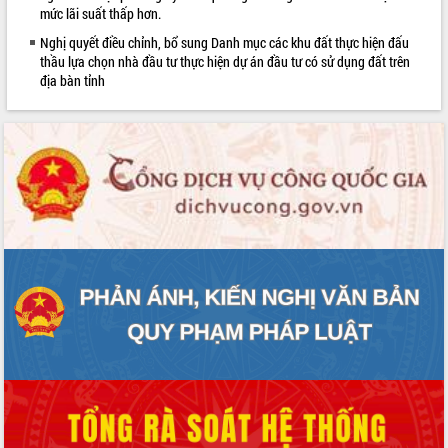
mức lãi suất thấp hơn.
phát triển mới
Nghị quyết điều chỉnh, bổ sung Danh mục các khu đất thực hiện đấu
Thường trực HĐND tỉnh Đắk Lắk gặp
thầu lựa chọn nhà đầu tư thực hiện dự án đầu tư có sử dụng đất trên
mặt Đoàn chuyên gia y tế TP. Hồ Chí
địa bàn tỉnh
Minh
Lễ truy điệu và an táng hài cốt liệt sĩ
tại Nghĩa trang Liệt sĩ xã Sơn Hòa
Bàn giải pháp tháo gỡ khó khăn trong
xuất khẩu sầu riêng và triển khai quy
định EUDR
Thứ trưởng Bộ Nông nghiệp và Môi
trường Nguyễn Hoàng Hiệp khảo sát
vùng trồng và doanh nghiệp đóng gói
sầu riêng tại Đắk Lắk
Trình diễn nghệ thuật chế biến các
món ăn từ sầu riêng
Đắk Lắk công bố Quy hoạch và xúc
tiến đầu tư tỉnh
Ngành cá ngừ Đắk Lắk chủ động thích
ứng để giữ vững thị trường xuất khẩu
Diễn đàn Kinh tế tư nhân Việt Nam đột