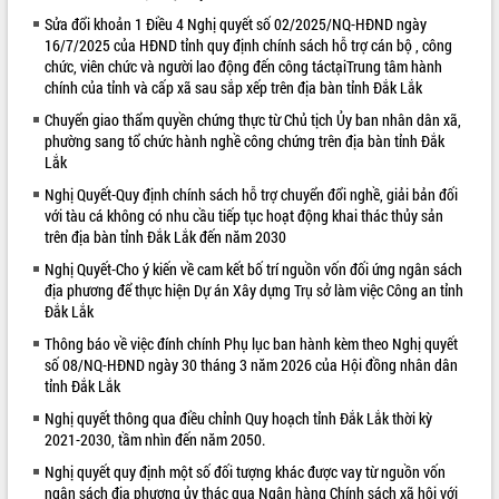
Sửa đổi khoản 1 Điều 4 Nghị quyết số 02/2025/NQ-HĐND ngày
VIDEO
16/7/2025 của HĐND tỉnh quy định chính sách hỗ trợ cán bộ , công
chức, viên chức và người lao động đến công táctạiTrung tâm hành
Loading the player...
chính của tỉnh và cấp xã sau sắp xếp trên địa bàn tỉnh Đắk Lắk
Khám bệnh, cấp phát thuốc miễn phí
Chuyển giao thẩm quyền chứng thực từ Chủ tịch Ủy ban nhân dân xã,
và tặng quà người dân xã Cư Pui
phường sang tổ chức hành nghề công chứng trên địa bàn tỉnh Đắk
Hội nghị UBND tỉnh Đắk Lắk thường kỳ
Lắk
tháng 7/2026
Nghị Quyết-Quy định chính sách hỗ trợ chuyển đổi nghề, giải bản đối
Lễ truy tặng danh hiệu “Bà Mẹ Việt
với tàu cá không có nhu cầu tiếp tục hoạt động khai thác thủy sản
Nam Anh hùng” và trao Huân chương
trên địa bàn tỉnh Đắk Lắk đến năm 2030
Lao động
Nghị Quyết-Cho ý kiến về cam kết bố trí nguồn vốn đối ứng ngân sách
ALBUM ẢNH
UBND tỉnh Đắk Lắk triển khai nhiệm
địa phương để thực hiện Dự án Xây dựng Trụ sở làm việc Công an tỉnh
vụ 6 tháng cuối năm 2026
Đắk Lắk
Kỳ họp thứ Hai, Hội đồng nhân dân
Thông báo về việc đính chính Phụ lục ban hành kèm theo Nghị quyết
tỉnh khóa XI quyết nghị nhiều nội dung
số 08/NQ-HĐND ngày 30 tháng 3 năm 2026 của Hội đồng nhân dân
quan trọng
tỉnh Đắk Lắk
Bí thư Tỉnh ủy Lương Nguyễn Minh
Nghị quyết thông qua điều chỉnh Quy hoạch tỉnh Đắk Lắk thời kỳ
Triết thăm, tặng quà người có công với
2021-2030, tầm nhìn đến năm 2050.
cách mạng
Nghị quyết quy định một số đối tượng khác được vay từ nguồn vốn
Rà soát, hoàn thiện hệ thống thiết chế
ngân sách địa phương ủy thác qua Ngân hàng Chính sách xã hội với
văn hóa, thể thao đáp ứng yêu cầu
LIÊN KẾT WEB