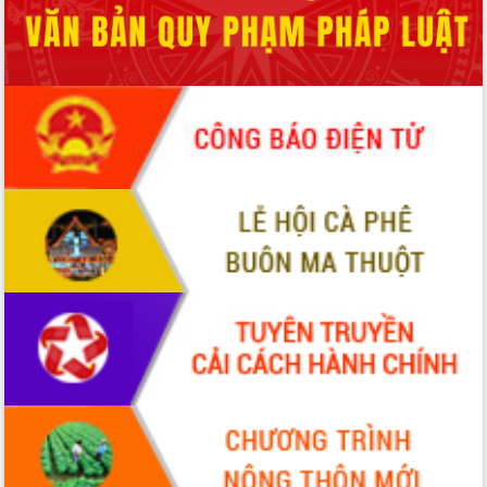
phá cơ chế - Hợp tác công tư
Đề án 06 tạo bước ngoặt đột phá trong
cải cách hành chính tỉnh Đắk Lắk
Kết nối tour, đẩy mạnh chuyển đổi số
để phát triển du lịch Đắk Lắk
Khởi động Dự án Đầu tư xây dựng hạ
tầng kỹ thuật Cụm công nghiệp Tân
Tiến
Gặp mặt các cơ quan báo chí nhân Kỷ
niệm 101 năm Ngày Báo chí Cách
mạng Việt Nam
Đắk Lắk sơ kết 4 năm triển khai thực
hiện Đề án 06 của Chính phủ
Họp báo thông tin về Hội nghị Công bố
Quy hoạch và Xúc tiến đầu tư tỉnh Đắk
Lắk
Khơi thông điểm nghẽn, đẩy nhanh
giải ngân vốn khắc phục thiên tai
HĐND tỉnh thông qua điều chỉnh Quy
hoạch tỉnh thời kỳ 2021-2030