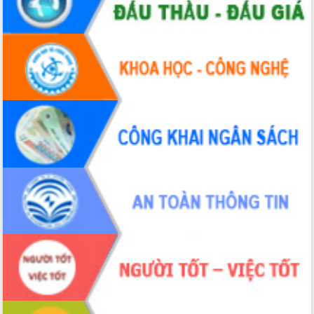
Tháo gỡ những vướng mắc, đẩy mạnh
công tác cải cách thủ tục hành chính
tại Trung tâm Phục vụ hành chính
công tỉnh
Đắk Lắk: Tôn vinh 46 giải pháp tại Hội
thi Sáng tạo Kỹ thuật 2024 - 2025
Đắk Lắk rà soát, điều chỉnh Đề án 190
về phát triển nuôi trồng thủy sản
Phó Chủ tịch UBND tỉnh Đắk Lắk
Trương Công Thái kiểm tra thực địa
Dự án cao tốc Khánh Hòa - Buôn Ma
Thuột
Định vị cà phê Việt Nam như một “di
sản sống” trong dòng chảy toàn cầu
Xây dựng nông thôn mới: Nâng cao đời
sống người dân từ những mô hình thiết
thực
Quyết liệt tháo gỡ vướng mắc, đẩy
nhanh tiến độ các dự án trọng điểm
trong Khu kinh tế Nam Phú Yên