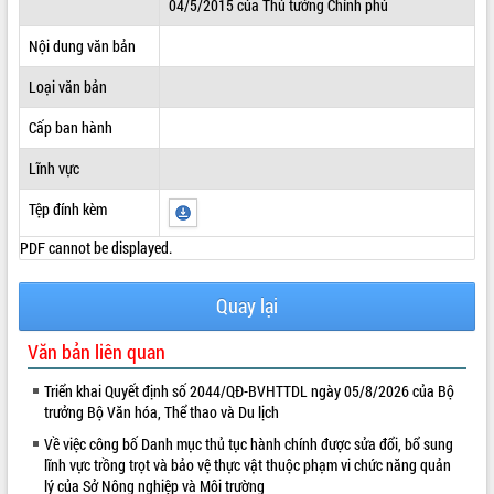
04/5/2015 của Thủ tướng Chính phủ
ĐIỂM TIN VĂN BẢN
Nội dung văn bản
QUY HOẠCH - KẾ HOẠCH
Loại văn bản
Cấp ban hành
Lĩnh vực
Tệp đính kèm
PDF cannot be displayed.
Quay lại
Văn bản liên quan
Triển khai Quyết định số 2044/QĐ-BVHTTDL ngày 05/8/2026 của Bộ
trưởng Bộ Văn hóa, Thể thao và Du lịch
Về việc công bố Danh mục thủ tục hành chính được sửa đổi, bổ sung
lĩnh vực trồng trọt và bảo vệ thực vật thuộc phạm vi chức năng quản
lý của Sở Nông nghiệp và Môi trường