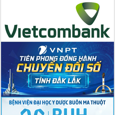
cấp xã
Đắk Lắk phát động hưởng ứng Ngày
Quyền của người tiêu dùng Việt Nam
2026
Đẩy mạnh cải cách hành chính, quyết
tâm đạt được mục tiêu tăng trưởng
hai con số trong năm 2026
Tổ chức trang trọng Lễ hội Đền thờ
Lương Văn Chánh năm 2026
Phó Bí thư Tỉnh ủy Đắk Lắk Đỗ Hữu
Huy giữ chức Bí thư Đảng ủy Ủy Ban
Nhân dân tỉnh
Bệnh án điện tử thúc đẩy chuyển đổi
số y tế tại Đắk Lắk
Chuyển đổi số thư viện: Mở rộng
không gian tri thức trong thời đại số
Đánh giá, rút kinh nghiệm công tác tổ
chức diễn tập trước ngày bầu cử
Chương trình “Gặp gỡ hữu nghị –
Friendship Meeting New Year 2026”