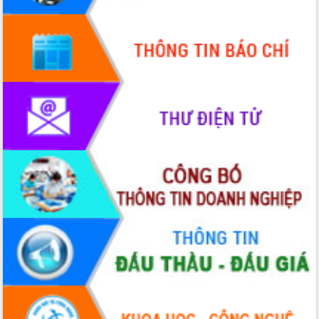
Quy hoạch và Xúc tiến đầu tư tỉnh Đắk
Lắk
Khơi thông điểm nghẽn, đẩy nhanh
giải ngân vốn khắc phục thiên tai
HĐND tỉnh thông qua điều chỉnh Quy
hoạch tỉnh thời kỳ 2021-2030
Hội thảo góp ý hồ sơ điều chỉnh quy
hoạch tỉnh Đắk Lắk thời kỳ 2021-2030,
tầm nhìn đến năm 2050
Nâng cao hiệu quả hoạt động của các
doanh nghiệp nhà nước
Hội nghị triển khai kết nối mạng
truyền số liệu chuyên dùng phục vụ cơ
quan Đảng, Nhà nước
Lễ phát động chuỗi hoạt động chung
tay làm sạch môi trường
Xã Ea Kar bước chuyển mình trong
công tác cải cách hành chính mô hình
mới
UBND tỉnh họp báo định kỳ tháng 4
năm 2026