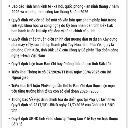
Báo cáo Tình hình kinh tế - xã hội, quốc phòng - an ninh tháng 7 năm
VIDEO
2026 và chương trình công tác tháng 8 năm 2026
Quyết định Về việc bãi bỏ một số văn bản quy phạm pháp luật trong
lĩnh vực khoa học và công nghệ do Ủy ban nhân dân tỉnh Đắk Lắk
ban hành trước khi sắp xếp đơn vị hành chính cấp tỉnh
Quyết định chấp thuận điều chỉnh chủ trương đầu tư dự án Xây dựng
nhà máy xử lý rác thải tại thành phố Tuy Hòa, tỉnh Phú Yên (nay là
phường Bình Kiến, tỉnh Đắk Lắk) của Công ty Cổ phần Tập đoàn công
nghệ T-Tech Việt Nam
Quyết định kiện toàn Ban Chỉ huy Phòng thủ dân sự tỉnh Đắk Lắk
Khám bệnh, cấp phát thuốc miễn phí
và tặng quà người dân xã Cư Pui
Triển khai Thông tư số 07/2026/TT-BNG ngày 30/6/2026 của Bộ
Ngoại giao
Hội nghị UBND tỉnh Đắk Lắk thường kỳ
tháng 7/2026
Triển khai Kết luận Phiên họp lần thứ tư Ban Chỉ đạo thực hiện mục
Lễ truy tặng danh hiệu “Bà Mẹ Việt
tiêu tăng trưởng kinh tế 02 con số giai đoạn 2026 - 2030
Nam Anh hùng” và trao Huân chương
Thông báo Về việc đính chính tọa độ điểm góc tại Phụ lục kèm theo
Lao động
Quyết định số 2317/QĐ-UBND ngày 21/7/2026 của Chủ tịch UBND
ALBUM ẢNH
UBND tỉnh Đắk Lắk triển khai nhiệm
tỉnh
vụ 6 tháng cuối năm 2026
Quyết định UBND tỉnh về tổ chức lại Trung tâm Y tế Tuy An trực thuộc
Kỳ họp thứ Hai, Hội đồng nhân dân
Sở Y tế
tỉnh khóa XI quyết nghị nhiều nội dung