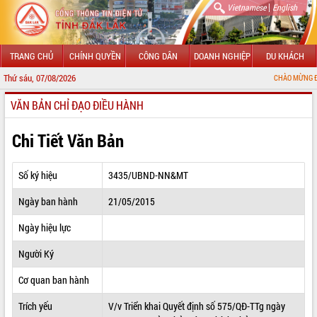
|
Vietnamese
English
TRANG CHỦ
CHÍNH QUYỀN
CÔNG DÂN
DOANH NGHIỆP
DU KHÁCH
Thứ sáu, 07/08/2026
CHÀO MỪNG ĐẾN VỚI CỔNG 
VĂN BẢN CHỈ ĐẠO ĐIỀU HÀNH
GIỚI THIỆU
LÃNH ĐẠO UBND TỈNH
Chi Tiết Văn Bản
TIN TỨC SỰ KIỆN
Số ký hiệu
3435/UBND-NN&MT
SỞ, BAN, NGÀNH
Ngày ban hành
21/05/2015
UBND CÁC XÃ, PHƯỜNG
Ngày hiệu lực
THÔNG TIN CHỈ ĐẠO ĐIỀU HÀNH
Người Ký
HỆ THỐNG VĂN BẢN
Cơ quan ban hành
Trích yếu
V/v Triển khai Quyết định số 575/QĐ-TTg ngày
VĂN BẢN HĐND TỈNH