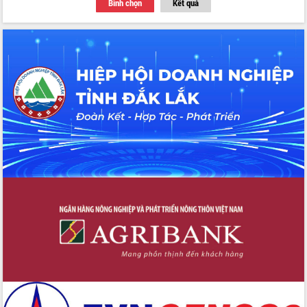
Bình chọn
Kết quả
Thứ trưởng Bộ Y tế làm việc với tỉnh
Đắk Lắk về phát triển nhân lực y tế
cho trạm y tế cấp xã
Du lịch Đắk Lắk nâng tầm trải nghiệm
du khách thông qua Hệ thống cơ sở dữ
liệu và Bản đồ số
Tập huấn ứng dụng trí tuệ nhân tạo (AI)
trong thương mại điện tử năm 2026
Đoàn đại biểu Quốc hội tỉnh Đắk Lắk
trao đổi thông tin trước Kỳ họp thứ
nhất, Quốc hội khóa XVI
Quyết liệt cải cách hành chính, khơi
thông nguồn lực phát triển
Nâng cao hiệu lực, hiệu quả HĐND
tỉnh thông qua hiện đại hóa hành chính
Xã Ea Phê gắn cải cách hành chính với
chuyển đổi số
Phó Chủ tịch Thường trực UBND tỉnh
Hồ Thị Nguyên Thảo làm việc tại Trung
tâm Phục vụ hành chính công xã Ea
Phê