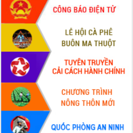
món ăn từ sầu riêng
Đắk Lắk công bố Quy hoạch và xúc
tiến đầu tư tỉnh
Ngành cá ngừ Đắk Lắk chủ động thích
ứng để giữ vững thị trường xuất khẩu
Diễn đàn Kinh tế tư nhân Việt Nam đột
phá cơ chế - Hợp tác công tư
Đề án 06 tạo bước ngoặt đột phá trong
cải cách hành chính tỉnh Đắk Lắk
Kết nối tour, đẩy mạnh chuyển đổi số
để phát triển du lịch Đắk Lắk
Khởi động Dự án Đầu tư xây dựng hạ
tầng kỹ thuật Cụm công nghiệp Tân
Tiến
Gặp mặt các cơ quan báo chí nhân Kỷ
niệm 101 năm Ngày Báo chí Cách
mạng Việt Nam
Đắk Lắk sơ kết 4 năm triển khai thực
hiện Đề án 06 của Chính phủ
Họp báo thông tin về Hội nghị Công bố