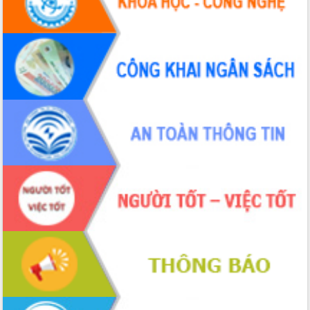
Hội thảo khoa học “Giải pháp thúc đẩy
phát triển nền kinh tế xanh tại tỉnh
Đắk Lắk”
Tăng cường giám sát, đôn đốc thực
hiện nhiệm vụ quản lý tài sản công
hàng tuần
Tháo gỡ những vướng mắc, đẩy mạnh
công tác cải cách thủ tục hành chính
tại Trung tâm Phục vụ hành chính
công tỉnh
Đắk Lắk: Tôn vinh 46 giải pháp tại Hội
thi Sáng tạo Kỹ thuật 2024 - 2025
Đắk Lắk rà soát, điều chỉnh Đề án 190
về phát triển nuôi trồng thủy sản
Phó Chủ tịch UBND tỉnh Đắk Lắk
Trương Công Thái kiểm tra thực địa
Dự án cao tốc Khánh Hòa - Buôn Ma
Thuột
Định vị cà phê Việt Nam như một “di
sản sống” trong dòng chảy toàn cầu