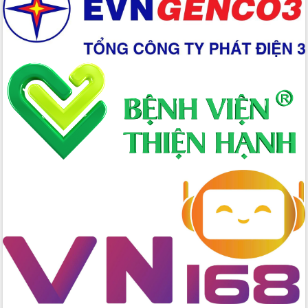
Xây dựng nền hành chính số đồng
hành cùng nông dân dân, doanh nghiệp
Giai đoạn 2026-2030, Đắk Lắk phấn
đấu có 77% xã đạt chuẩn nông thôn
mới
Chuyển đổi số 'mở đường' cho nông
nghiệp Đắk Lắk tăng trưởng bứt phá
Triển khai đồng bộ đo đạc, lập hồ sơ
địa chính, hoàn thiện cơ sở dữ liệu đất
đai
Ứng dụng sinh trắc học - Bước tiến
trong hành trình chuyển đổi số tại Đắk
Lắk
Đắk Lắk nâng cao hiệu quả công tác
Đảng từ Sổ tay đảng viên điện tử
Đắk Lắk đẩy mạnh nuôi biển công
nghệ, hướng tới phát triển thủy sản
bền vững
Tập huấn nâng cao năng lực triển khai
chuyển đổi số cho cán bộ, công chức