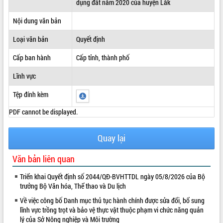
dụng đất năm 2020 của huyện Lắk
ĐIỂM TIN VĂN BẢN
Nội dung văn bản
QUY HOẠCH - KẾ HOẠCH
Loại văn bản
Quyết định
Cấp ban hành
Cấp tỉnh, thành phố
Lĩnh vực
Tệp đính kèm
PDF cannot be displayed.
Quay lại
Văn bản liên quan
Triển khai Quyết định số 2044/QĐ-BVHTTDL ngày 05/8/2026 của Bộ
trưởng Bộ Văn hóa, Thể thao và Du lịch
Về việc công bố Danh mục thủ tục hành chính được sửa đổi, bổ sung
lĩnh vực trồng trọt và bảo vệ thực vật thuộc phạm vi chức năng quản
lý của Sở Nông nghiệp và Môi trường