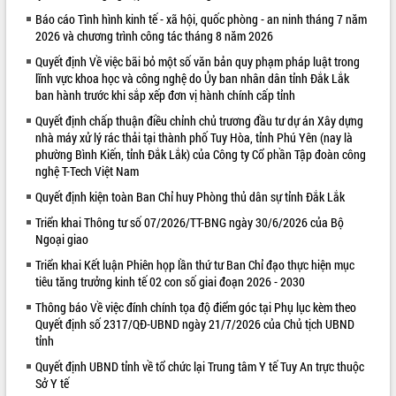
Báo cáo Tình hình kinh tế - xã hội, quốc phòng - an ninh tháng 7 năm
VIDEO
2026 và chương trình công tác tháng 8 năm 2026
Loading the player...
Quyết định Về việc bãi bỏ một số văn bản quy phạm pháp luật trong
lĩnh vực khoa học và công nghệ do Ủy ban nhân dân tỉnh Đắk Lắk
Khám bệnh, cấp phát thuốc miễn phí
ban hành trước khi sắp xếp đơn vị hành chính cấp tỉnh
và tặng quà người dân xã Cư Pui
Quyết định chấp thuận điều chỉnh chủ trương đầu tư dự án Xây dựng
Hội nghị UBND tỉnh Đắk Lắk thường kỳ
nhà máy xử lý rác thải tại thành phố Tuy Hòa, tỉnh Phú Yên (nay là
tháng 7/2026
phường Bình Kiến, tỉnh Đắk Lắk) của Công ty Cổ phần Tập đoàn công
Lễ truy tặng danh hiệu “Bà Mẹ Việt
nghệ T-Tech Việt Nam
Nam Anh hùng” và trao Huân chương
Quyết định kiện toàn Ban Chỉ huy Phòng thủ dân sự tỉnh Đắk Lắk
Lao động
ALBUM ẢNH
UBND tỉnh Đắk Lắk triển khai nhiệm
Triển khai Thông tư số 07/2026/TT-BNG ngày 30/6/2026 của Bộ
Ngoại giao
vụ 6 tháng cuối năm 2026
Kỳ họp thứ Hai, Hội đồng nhân dân
Triển khai Kết luận Phiên họp lần thứ tư Ban Chỉ đạo thực hiện mục
tỉnh khóa XI quyết nghị nhiều nội dung
tiêu tăng trưởng kinh tế 02 con số giai đoạn 2026 - 2030
quan trọng
Thông báo Về việc đính chính tọa độ điểm góc tại Phụ lục kèm theo
Bí thư Tỉnh ủy Lương Nguyễn Minh
Quyết định số 2317/QĐ-UBND ngày 21/7/2026 của Chủ tịch UBND
Triết thăm, tặng quà người có công với
tỉnh
cách mạng
Quyết định UBND tỉnh về tổ chức lại Trung tâm Y tế Tuy An trực thuộc
Rà soát, hoàn thiện hệ thống thiết chế
Sở Y tế
văn hóa, thể thao đáp ứng yêu cầu
LIÊN KẾT WEB