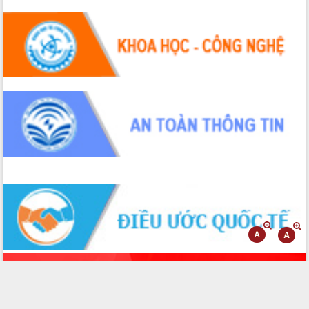
Hội thảo góp ý hồ sơ điều chỉnh quy
hoạch tỉnh Đắk Lắk thời kỳ 2021-2030,
tầm nhìn đến năm 2050
Nâng cao hiệu quả hoạt động của các
doanh nghiệp nhà nước
Hội nghị triển khai kết nối mạng
truyền số liệu chuyên dùng phục vụ cơ
quan Đảng, Nhà nước
Lễ phát động chuỗi hoạt động chung
tay làm sạch môi trường
Xã Ea Kar bước chuyển mình trong
công tác cải cách hành chính mô hình
mới
UBND tỉnh họp báo định kỳ tháng 4
năm 2026
Hội thảo khoa học “Giải pháp thúc đẩy
phát triển nền kinh tế xanh tại tỉnh
Đắk Lắk”
Tăng cường giám sát, đôn đốc thực
hiện nhiệm vụ quản lý tài sản công
hàng tuần