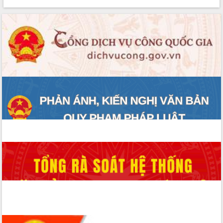
phát triển mới
Thường trực HĐND tỉnh Đắk Lắk gặp
mặt Đoàn chuyên gia y tế TP. Hồ Chí
Minh
Lễ truy điệu và an táng hài cốt liệt sĩ
tại Nghĩa trang Liệt sĩ xã Sơn Hòa
Bàn giải pháp tháo gỡ khó khăn trong
xuất khẩu sầu riêng và triển khai quy
định EUDR
Thứ trưởng Bộ Nông nghiệp và Môi
trường Nguyễn Hoàng Hiệp khảo sát
vùng trồng và doanh nghiệp đóng gói
sầu riêng tại Đắk Lắk
Trình diễn nghệ thuật chế biến các
món ăn từ sầu riêng
Đắk Lắk công bố Quy hoạch và xúc
tiến đầu tư tỉnh
Ngành cá ngừ Đắk Lắk chủ động thích
ứng để giữ vững thị trường xuất khẩu
Diễn đàn Kinh tế tư nhân Việt Nam đột