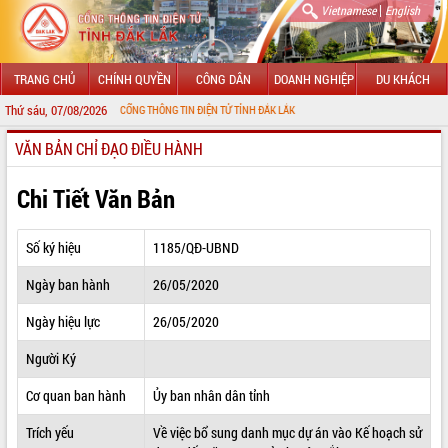
|
Vietnamese
English
TRANG CHỦ
CHÍNH QUYỀN
CÔNG DÂN
DOANH NGHIỆP
DU KHÁCH
Thứ sáu, 07/08/2026
CHÀO MỪNG ĐẾN VỚI CỔNG THÔNG TIN ĐIỆN TỬ TỈNH ĐẮK LẮK
VĂN BẢN CHỈ ĐẠO ĐIỀU HÀNH
GIỚI THIỆU
LÃNH ĐẠO UBND TỈNH
Chi Tiết Văn Bản
TIN TỨC SỰ KIỆN
Số ký hiệu
1185/QĐ-UBND
SỞ, BAN, NGÀNH
Ngày ban hành
26/05/2020
UBND CÁC XÃ, PHƯỜNG
Ngày hiệu lực
26/05/2020
THÔNG TIN CHỈ ĐẠO ĐIỀU HÀNH
Người Ký
HỆ THỐNG VĂN BẢN
Cơ quan ban hành
Ủy ban nhân dân tỉnh
Trích yếu
Về việc bổ sung danh mục dự án vào Kế hoạch sử
VĂN BẢN HĐND TỈNH