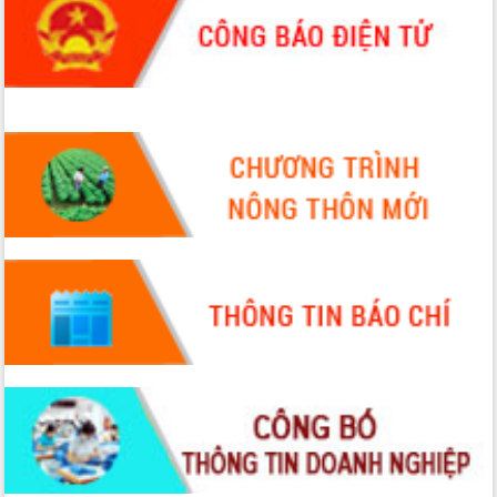
phá cơ chế - Hợp tác công tư
Đề án 06 tạo bước ngoặt đột phá trong
cải cách hành chính tỉnh Đắk Lắk
Kết nối tour, đẩy mạnh chuyển đổi số
để phát triển du lịch Đắk Lắk
Khởi động Dự án Đầu tư xây dựng hạ
tầng kỹ thuật Cụm công nghiệp Tân
Tiến
Gặp mặt các cơ quan báo chí nhân Kỷ
niệm 101 năm Ngày Báo chí Cách
mạng Việt Nam
Đắk Lắk sơ kết 4 năm triển khai thực
hiện Đề án 06 của Chính phủ
Họp báo thông tin về Hội nghị Công bố
Quy hoạch và Xúc tiến đầu tư tỉnh Đắk
Lắk
Khơi thông điểm nghẽn, đẩy nhanh
giải ngân vốn khắc phục thiên tai
HĐND tỉnh thông qua điều chỉnh Quy
hoạch tỉnh thời kỳ 2021-2030