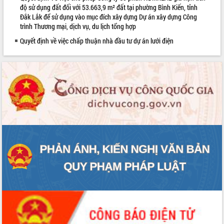
sầu riêng tại Đắk Lắk
độ sử dụng đất đối với 53.663,9 m² đất tại phường Bình Kiến, tỉnh
Đắk Lắk để sử dụng vào mục đích xây dựng Dự án xây dựng Công
Trình diễn nghệ thuật chế biến các
trình Thương mại, dịch vụ, du lịch tổng hợp
món ăn từ sầu riêng
Quyết định về việc chấp thuận nhà đầu tư dự án lưới điện
Đắk Lắk công bố Quy hoạch và xúc
tiến đầu tư tỉnh
Ngành cá ngừ Đắk Lắk chủ động thích
ứng để giữ vững thị trường xuất khẩu
Diễn đàn Kinh tế tư nhân Việt Nam đột
phá cơ chế - Hợp tác công tư
Đề án 06 tạo bước ngoặt đột phá trong
cải cách hành chính tỉnh Đắk Lắk
Kết nối tour, đẩy mạnh chuyển đổi số
để phát triển du lịch Đắk Lắk
Khởi động Dự án Đầu tư xây dựng hạ
tầng kỹ thuật Cụm công nghiệp Tân
Tiến
Gặp mặt các cơ quan báo chí nhân Kỷ
niệm 101 năm Ngày Báo chí Cách
mạng Việt Nam
Đắk Lắk sơ kết 4 năm triển khai thực