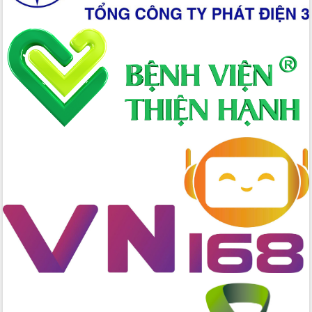
Tập huấn nâng cao năng lực triển khai
chuyển đổi số cho cán bộ, công chức
cấp xã
Đắk Lắk phát động hưởng ứng Ngày
Quyền của người tiêu dùng Việt Nam
2026
Đẩy mạnh cải cách hành chính, quyết
tâm đạt được mục tiêu tăng trưởng
hai con số trong năm 2026
Tổ chức trang trọng Lễ hội Đền thờ
Lương Văn Chánh năm 2026
Phó Bí thư Tỉnh ủy Đắk Lắk Đỗ Hữu
Huy giữ chức Bí thư Đảng ủy Ủy Ban
Nhân dân tỉnh
Bệnh án điện tử thúc đẩy chuyển đổi
số y tế tại Đắk Lắk
Chuyển đổi số thư viện: Mở rộng
không gian tri thức trong thời đại số
Đánh giá, rút kinh nghiệm công tác tổ
chức diễn tập trước ngày bầu cử