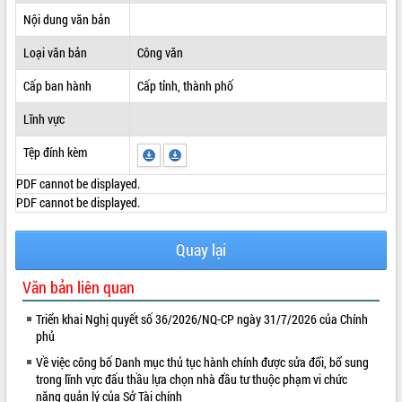
Nội dung văn bản
ĐIỂM TIN VĂN BẢN
Loại văn bản
Công văn
QUY HOẠCH - KẾ HOẠCH
Cấp ban hành
Cấp tỉnh, thành phố
Lĩnh vực
Tệp đính kèm
PDF cannot be displayed.
PDF cannot be displayed.
Quay lại
Văn bản liên quan
Triển khai Nghị quyết số 36/2026/NQ-CP ngày 31/7/2026 của Chính
phủ
Về việc công bố Danh mục thủ tục hành chính được sửa đổi, bổ sung
trong lĩnh vực đấu thầu lựa chọn nhà đầu tư thuộc phạm vi chức
năng quản lý của Sở Tài chính