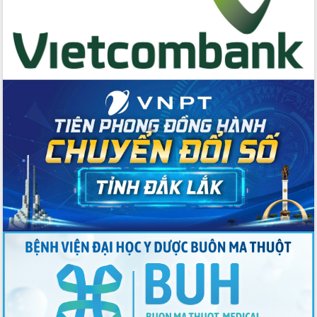
Chương trình “Gặp gỡ hữu nghị –
Friendship Meeting New Year 2026”
Bầu cử Quốc hội và HĐND: Cử tri Đắk
Lắk gửi gắm niềm tin, kỳ vọng vào lá
phiếu
Đắk Lắk sẵn sàng các điều kiện cho
Ngày hội bầu cử đại biểu Quốc hội
khóa XVI và HĐND các cấp nhiệm kỳ
2026-2031
Đảm bảo cuộc bầu cử đại biểu Quốc
hội và đại biểu HĐND các cấp diễn ra
an toàn, hiệu quả, đúng quy định
Thủ tướng Chính phủ Phạm Minh Chính
kiểm tra, chỉ đạo hoàn thành các dự
án cao tốc và thăm khu tái định cư tại
Đắk Lắk
Sôi nổi Hội đua ngựa truyền thống Gò
Thì Thùng mừng Xuân Bính Ngọ 2026
Lãnh đạo tỉnh dâng hương tưởng niệm
tại Đập Đồng Cam đầu Xuân Bính Ngọ