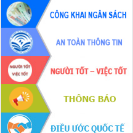
Định vị cà phê Việt Nam như một “di
sản sống” trong dòng chảy toàn cầu
Xây dựng nông thôn mới: Nâng cao đời
sống người dân từ những mô hình thiết
thực
Quyết liệt tháo gỡ vướng mắc, đẩy
nhanh tiến độ các dự án trọng điểm
trong Khu kinh tế Nam Phú Yên
Hòn Yến phát triển du lịch gắn với bảo
tồn biển
Lấy ý kiến điều chỉnh Quy hoạch tỉnh
Đắk Lắk thời kỳ 2021-2030, tầm nhìn
đến năm 2050
Phát động chiến dịch 30 ngày đêm
giải phóng mặt bằng Tuyến đường bộ
ven biển
Đắk Lắk nỗ lực thúc đẩy tăng trưởng
kinh tế từ 10% trở lên trong Quý
II/2026
Đắk Lắk ký kết thỏa thuận hợp tác về