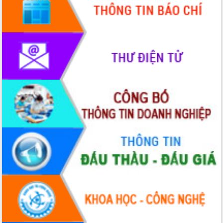
mới
UBND tỉnh họp báo định kỳ tháng 4
năm 2026
Hội thảo khoa học “Giải pháp thúc đẩy
phát triển nền kinh tế xanh tại tỉnh
Đắk Lắk”
Tăng cường giám sát, đôn đốc thực
hiện nhiệm vụ quản lý tài sản công
hàng tuần
Tháo gỡ những vướng mắc, đẩy mạnh
công tác cải cách thủ tục hành chính
tại Trung tâm Phục vụ hành chính
công tỉnh
Đắk Lắk: Tôn vinh 46 giải pháp tại Hội
thi Sáng tạo Kỹ thuật 2024 - 2025
Đắk Lắk rà soát, điều chỉnh Đề án 190
về phát triển nuôi trồng thủy sản
Phó Chủ tịch UBND tỉnh Đắk Lắk
Trương Công Thái kiểm tra thực địa
Dự án cao tốc Khánh Hòa - Buôn Ma
Thuột