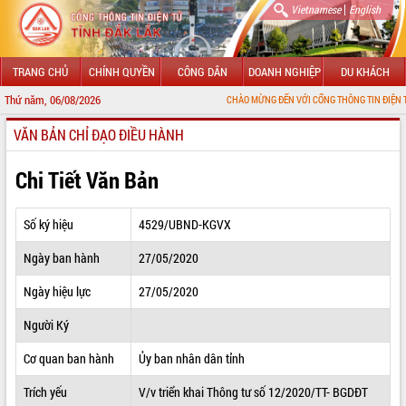
|
Vietnamese
English
TRANG CHỦ
CHÍNH QUYỀN
CÔNG DÂN
DOANH NGHIỆP
DU KHÁCH
Thứ năm, 06/08/2026
CHÀO MỪNG ĐẾN VỚI CỔNG THÔNG TIN ĐIỆN TỬ TỈNH ĐẮK
VĂN BẢN CHỈ ĐẠO ĐIỀU HÀNH
GIỚI THIỆU
LÃNH ĐẠO UBND TỈNH
Chi Tiết Văn Bản
TIN TỨC SỰ KIỆN
Số ký hiệu
4529/UBND-KGVX
SỞ, BAN, NGÀNH
Ngày ban hành
27/05/2020
UBND CÁC XÃ, PHƯỜNG
Ngày hiệu lực
27/05/2020
THÔNG TIN CHỈ ĐẠO ĐIỀU HÀNH
Người Ký
HỆ THỐNG VĂN BẢN
Cơ quan ban hành
Ủy ban nhân dân tỉnh
Trích yếu
V/v triển khai Thông tư số 12/2020/TT- BGDĐT
VĂN BẢN HĐND TỈNH