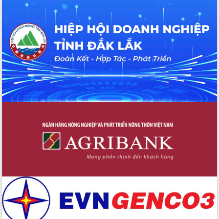
Hồ Thị Nguyên Thảo làm việc tại Trung
tâm Phục vụ hành chính công xã Ea
Phê
Xây dựng nền hành chính số đồng
hành cùng nông dân dân, doanh nghiệp
Giai đoạn 2026-2030, Đắk Lắk phấn
đấu có 77% xã đạt chuẩn nông thôn
mới
Chuyển đổi số 'mở đường' cho nông
nghiệp Đắk Lắk tăng trưởng bứt phá
Triển khai đồng bộ đo đạc, lập hồ sơ
địa chính, hoàn thiện cơ sở dữ liệu đất
đai
Ứng dụng sinh trắc học - Bước tiến
trong hành trình chuyển đổi số tại Đắk
Lắk
Đắk Lắk nâng cao hiệu quả công tác
Đảng từ Sổ tay đảng viên điện tử
Đắk Lắk đẩy mạnh nuôi biển công
nghệ, hướng tới phát triển thủy sản
bền vững