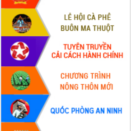
hiện Đề án 06 của Chính phủ
Họp báo thông tin về Hội nghị Công bố
Quy hoạch và Xúc tiến đầu tư tỉnh Đắk
Lắk
Khơi thông điểm nghẽn, đẩy nhanh
giải ngân vốn khắc phục thiên tai
HĐND tỉnh thông qua điều chỉnh Quy
hoạch tỉnh thời kỳ 2021-2030
Hội thảo góp ý hồ sơ điều chỉnh quy
hoạch tỉnh Đắk Lắk thời kỳ 2021-2030,
tầm nhìn đến năm 2050
Nâng cao hiệu quả hoạt động của các
doanh nghiệp nhà nước
Hội nghị triển khai kết nối mạng
truyền số liệu chuyên dùng phục vụ cơ
quan Đảng, Nhà nước
Lễ phát động chuỗi hoạt động chung
tay làm sạch môi trường
Xã Ea Kar bước chuyển mình trong
công tác cải cách hành chính mô hình