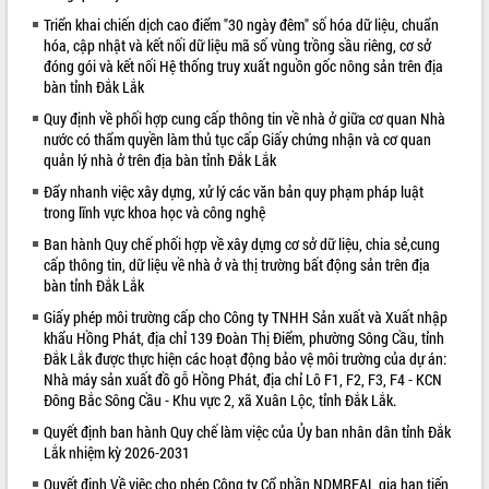
Triển khai chiến dịch cao điểm "30 ngày đêm" số hóa dữ liệu, chuẩn
VIDEO
hóa, cập nhật và kết nối dữ liệu mã số vùng trồng sầu riêng, cơ sở
đóng gói và kết nối Hệ thống truy xuất nguồn gốc nông sản trên địa
Loading the player...
bàn tỉnh Đắk Lắk
Bí thư Tỉnh ủy Lương Nguyễn Minh
Quy định về phối hợp cung cấp thông tin về nhà ở giữa cơ quan Nhà
Triết thăm, tặng quà người có công với
nước có thẩm quyền làm thủ tục cấp Giấy chứng nhận và cơ quan
cách mạng
quản lý nhà ở trên địa bàn tỉnh Đắk Lắk
Rà soát, hoàn thiện hệ thống thiết chế
Đẩy nhanh việc xây dựng, xử lý các văn bản quy phạm pháp luật
văn hóa, thể thao đáp ứng yêu cầu
trong lĩnh vực khoa học và công nghệ
phát triển mới
Ban hành Quy chế phối hợp về xây dựng cơ sở dữ liệu, chia sẻ,cung
Thường trực HĐND tỉnh Đắk Lắk gặp
cấp thông tin, dữ liệu về nhà ở và thị trường bất động sản trên địa
mặt Đoàn chuyên gia y tế TP. Hồ Chí
ALBUM ẢNH
bàn tỉnh Đắk Lắk
Minh
Giấy phép môi trường cấp cho Công ty TNHH Sản xuất và Xuất nhập
Lễ truy điệu và an táng hài cốt liệt sĩ
khẩu Hồng Phát, địa chỉ 139 Đoàn Thị Điểm, phường Sông Cầu, tỉnh
tại Nghĩa trang Liệt sĩ xã Sơn Hòa
Đắk Lắk được thực hiện các hoạt động bảo vệ môi trường của dự án:
Bàn giải pháp tháo gỡ khó khăn trong
Nhà máy sản xuất đồ gỗ Hồng Phát, địa chỉ Lô F1, F2, F3, F4 - KCN
xuất khẩu sầu riêng và triển khai quy
Đông Bắc Sông Cầu - Khu vực 2, xã Xuân Lộc, tỉnh Đắk Lắk.
định EUDR
Quyết định ban hành Quy chế làm việc của Ủy ban nhân dân tỉnh Đắk
Thứ trưởng Bộ Nông nghiệp và Môi
Lắk nhiệm kỳ 2026-2031
trường Nguyễn Hoàng Hiệp khảo sát
vùng trồng và doanh nghiệp đóng gói
Quyết định Về việc cho phép Công ty Cổ phần NDMREAL gia hạn tiến
LIÊN KẾT WEB