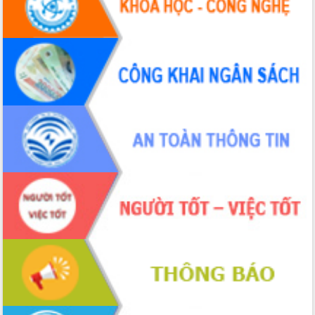
hiện nhiệm vụ quản lý tài sản công
hàng tuần
Tháo gỡ những vướng mắc, đẩy mạnh
công tác cải cách thủ tục hành chính
tại Trung tâm Phục vụ hành chính
công tỉnh
Đắk Lắk: Tôn vinh 46 giải pháp tại Hội
thi Sáng tạo Kỹ thuật 2024 - 2025
Đắk Lắk rà soát, điều chỉnh Đề án 190
về phát triển nuôi trồng thủy sản
Phó Chủ tịch UBND tỉnh Đắk Lắk
Trương Công Thái kiểm tra thực địa
Dự án cao tốc Khánh Hòa - Buôn Ma
Thuột
Định vị cà phê Việt Nam như một “di
sản sống” trong dòng chảy toàn cầu
Xây dựng nông thôn mới: Nâng cao đời
sống người dân từ những mô hình thiết
thực
Quyết liệt tháo gỡ vướng mắc, đẩy