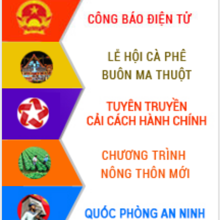
ứng để giữ vững thị trường xuất khẩu
Diễn đàn Kinh tế tư nhân Việt Nam đột
phá cơ chế - Hợp tác công tư
Đề án 06 tạo bước ngoặt đột phá trong
cải cách hành chính tỉnh Đắk Lắk
Kết nối tour, đẩy mạnh chuyển đổi số
để phát triển du lịch Đắk Lắk
Khởi động Dự án Đầu tư xây dựng hạ
tầng kỹ thuật Cụm công nghiệp Tân
Tiến
Gặp mặt các cơ quan báo chí nhân Kỷ
niệm 101 năm Ngày Báo chí Cách
mạng Việt Nam
Đắk Lắk sơ kết 4 năm triển khai thực
hiện Đề án 06 của Chính phủ
Họp báo thông tin về Hội nghị Công bố
Quy hoạch và Xúc tiến đầu tư tỉnh Đắk
Lắk
Khơi thông điểm nghẽn, đẩy nhanh
giải ngân vốn khắc phục thiên tai