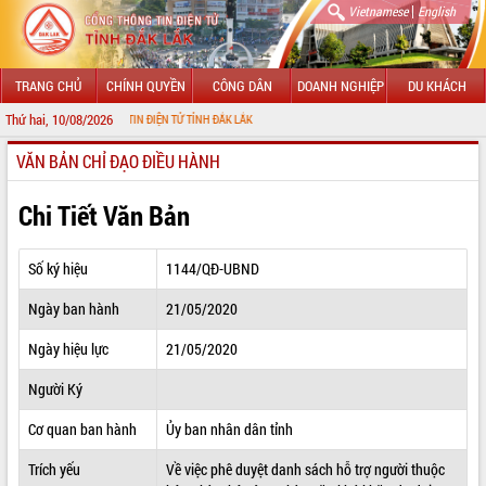
|
Vietnamese
English
TRANG CHỦ
CHÍNH QUYỀN
CÔNG DÂN
DOANH NGHIỆP
DU KHÁCH
Thứ hai, 10/08/2026
CỔNG THÔNG TIN ĐIỆN TỬ TỈNH ĐẮK LẮK
VĂN BẢN CHỈ ĐẠO ĐIỀU HÀNH
GIỚI THIỆU
LÃNH ĐẠO UBND TỈNH
Chi Tiết Văn Bản
TIN TỨC SỰ KIỆN
Số ký hiệu
1144/QĐ-UBND
SỞ, BAN, NGÀNH
Ngày ban hành
21/05/2020
UBND CÁC XÃ, PHƯỜNG
Ngày hiệu lực
21/05/2020
THÔNG TIN CHỈ ĐẠO ĐIỀU HÀNH
Người Ký
HỆ THỐNG VĂN BẢN
Cơ quan ban hành
Ủy ban nhân dân tỉnh
Trích yếu
Về việc phê duyệt danh sách hỗ trợ người thuộc
VĂN BẢN HĐND TỈNH