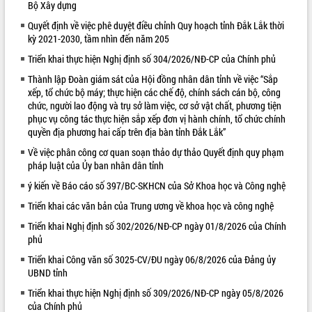
Bộ Xây dựng
VIDEO
Quyết định về việc phê duyệt điều chỉnh Quy hoạch tỉnh Đắk Lắk thời
kỳ 2021-2030, tầm nhìn đến năm 205
Loading the player...
Triển khai thực hiện Nghị định số 304/2026/NĐ-CP của Chính phủ
Trailer Lễ hội Sầu riêng Đắk Lắk năm
Thành lập Đoàn giám sát của Hội đồng nhân dân tỉnh về việc “Sắp
2026
xếp, tổ chức bộ máy; thực hiện các chế độ, chính sách cán bộ, công
Khám bệnh, cấp phát thuốc miễn phí
chức, người lao động và trụ sở làm việc, cơ sở vật chất, phương tiện
và tặng quà người dân xã Cư Pui
phục vụ công tác thực hiện sắp xếp đơn vị hành chính, tổ chức chính
Hội nghị UBND tỉnh Đắk Lắk thường kỳ
quyền địa phương hai cấp trên địa bàn tỉnh Đắk Lắk”
tháng 7/2026
Về việc phân công cơ quan soạn thảo dự thảo Quyết định quy phạm
Lễ truy tặng danh hiệu “Bà Mẹ Việt
pháp luật của Ủy ban nhân dân tỉnh
ALBUM ẢNH
Nam Anh hùng” và trao Huân chương
ý kiến về Báo cáo số 397/BC-SKHCN của Sở Khoa học và Công nghệ
Lao động
Triển khai các văn bản của Trung ương về khoa học và công nghệ
UBND tỉnh Đắk Lắk triển khai nhiệm
vụ 6 tháng cuối năm 2026
Triển khai Nghị định số 302/2026/NĐ-CP ngày 01/8/2026 của Chính
Kỳ họp thứ Hai, Hội đồng nhân dân
phủ
tỉnh khóa XI quyết nghị nhiều nội dung
Triển khai Công văn số 3025-CV/ĐU ngày 06/8/2026 của Đảng ủy
quan trọng
UBND tỉnh
Bí thư Tỉnh ủy Lương Nguyễn Minh
Triển khai thực hiện Nghị định số 309/2026/NĐ-CP ngày 05/8/2026
Triết thăm, tặng quà người có công với
của Chính phủ
cách mạng
LIÊN KẾT WEB