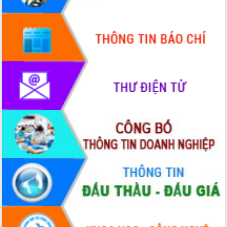
HĐND tỉnh thông qua điều chỉnh Quy
hoạch tỉnh thời kỳ 2021-2030
Hội thảo góp ý hồ sơ điều chỉnh quy
hoạch tỉnh Đắk Lắk thời kỳ 2021-2030,
tầm nhìn đến năm 2050
Nâng cao hiệu quả hoạt động của các
doanh nghiệp nhà nước
Hội nghị triển khai kết nối mạng
truyền số liệu chuyên dùng phục vụ cơ
quan Đảng, Nhà nước
Lễ phát động chuỗi hoạt động chung
tay làm sạch môi trường
Xã Ea Kar bước chuyển mình trong
công tác cải cách hành chính mô hình
mới
UBND tỉnh họp báo định kỳ tháng 4
năm 2026
Hội thảo khoa học “Giải pháp thúc đẩy
phát triển nền kinh tế xanh tại tỉnh
Đắk Lắk”
Tăng cường giám sát, đôn đốc thực