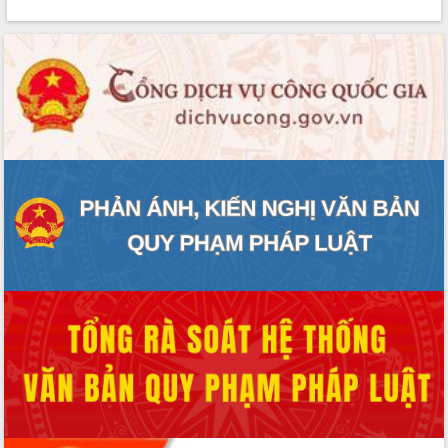
Rà soát, hoàn thiện hệ thống thiết chế
văn hóa, thể thao đáp ứng yêu cầu
phát triển mới
Thường trực HĐND tỉnh Đắk Lắk gặp
mặt Đoàn chuyên gia y tế TP. Hồ Chí
Minh
Lễ truy điệu và an táng hài cốt liệt sĩ
tại Nghĩa trang Liệt sĩ xã Sơn Hòa
Bàn giải pháp tháo gỡ khó khăn trong
xuất khẩu sầu riêng và triển khai quy
định EUDR
Thứ trưởng Bộ Nông nghiệp và Môi
trường Nguyễn Hoàng Hiệp khảo sát
vùng trồng và doanh nghiệp đóng gói
sầu riêng tại Đắk Lắk
Trình diễn nghệ thuật chế biến các
món ăn từ sầu riêng
Đắk Lắk công bố Quy hoạch và xúc
tiến đầu tư tỉnh
Ngành cá ngừ Đắk Lắk chủ động thích