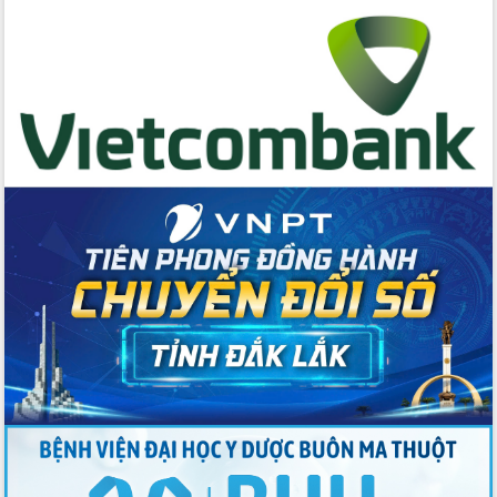
Đẩy mạnh cải cách hành chính, quyết
tâm đạt được mục tiêu tăng trưởng
hai con số trong năm 2026
Tổ chức trang trọng Lễ hội Đền thờ
Lương Văn Chánh năm 2026
Phó Bí thư Tỉnh ủy Đắk Lắk Đỗ Hữu
Huy giữ chức Bí thư Đảng ủy Ủy Ban
Nhân dân tỉnh
Bệnh án điện tử thúc đẩy chuyển đổi
số y tế tại Đắk Lắk
Chuyển đổi số thư viện: Mở rộng
không gian tri thức trong thời đại số
Đánh giá, rút kinh nghiệm công tác tổ
chức diễn tập trước ngày bầu cử
Chương trình “Gặp gỡ hữu nghị –
Friendship Meeting New Year 2026”
Bầu cử Quốc hội và HĐND: Cử tri Đắk
Lắk gửi gắm niềm tin, kỳ vọng vào lá
phiếu
Đắk Lắk sẵn sàng các điều kiện cho