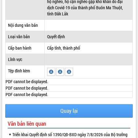
hộ nghèo, hộ cận nghèo gặp khó khăn do đại
dịch Covid-19 của thành phố Buôn Ma Thuột,
ĐIỂM TIN VĂN BẢN
tỉnh Đắk Lắk
QUY HOẠCH - KẾ HOẠCH
Nội dung văn bản
Loại văn bản
Quyết định
Cấp ban hành
Cấp tỉnh, thành phố
Lĩnh vực
Tệp đính kèm
PDF cannot be displayed.
PDF cannot be displayed.
PDF cannot be displayed.
Quay lại
Văn bản liên quan
Triển khai Quyết định số 1390/QĐ-BXD ngày 7/8/2026 của Bộ trưởng