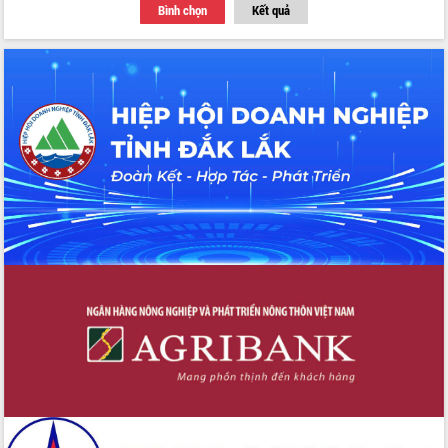
Bình chọn
Kết quả
du khách thông qua Hệ thống cơ sở dữ
liệu và Bản đồ số
Tập huấn ứng dụng trí tuệ nhân tạo (AI)
trong thương mại điện tử năm 2026
Đoàn đại biểu Quốc hội tỉnh Đắk Lắk
trao đổi thông tin trước Kỳ họp thứ
nhất, Quốc hội khóa XVI
Quyết liệt cải cách hành chính, khơi
thông nguồn lực phát triển
Nâng cao hiệu lực, hiệu quả HĐND
tỉnh thông qua hiện đại hóa hành chính
Xã Ea Phê gắn cải cách hành chính với
chuyển đổi số
Phó Chủ tịch Thường trực UBND tỉnh
Hồ Thị Nguyên Thảo làm việc tại Trung
tâm Phục vụ hành chính công xã Ea
Phê
Xây dựng nền hành chính số đồng
hành cùng nông dân dân, doanh nghiệp
Giai đoạn 2026-2030, Đắk Lắk phấn