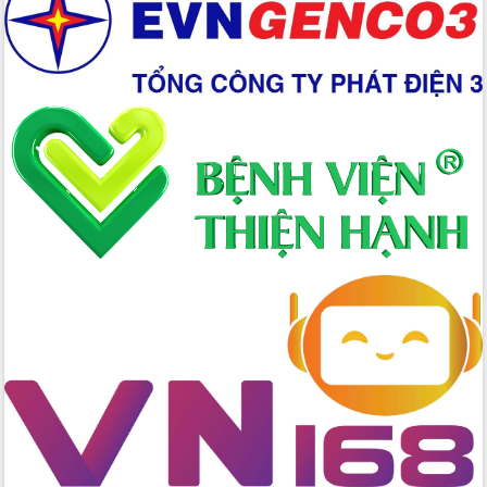
đấu có 77% xã đạt chuẩn nông thôn
mới
Chuyển đổi số 'mở đường' cho nông
nghiệp Đắk Lắk tăng trưởng bứt phá
Triển khai đồng bộ đo đạc, lập hồ sơ
địa chính, hoàn thiện cơ sở dữ liệu đất
đai
Ứng dụng sinh trắc học - Bước tiến
trong hành trình chuyển đổi số tại Đắk
Lắk
Đắk Lắk nâng cao hiệu quả công tác
Đảng từ Sổ tay đảng viên điện tử
Đắk Lắk đẩy mạnh nuôi biển công
nghệ, hướng tới phát triển thủy sản
bền vững
Tập huấn nâng cao năng lực triển khai
chuyển đổi số cho cán bộ, công chức
cấp xã
Đắk Lắk phát động hưởng ứng Ngày
Quyền của người tiêu dùng Việt Nam
2026