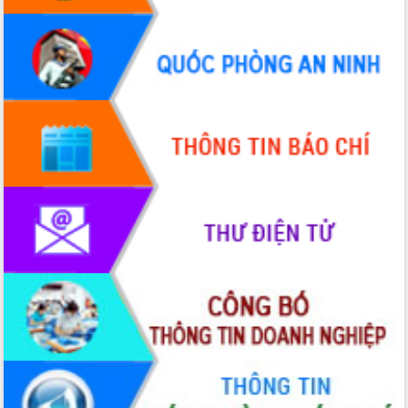
tay làm sạch môi trường
Xã Ea Kar bước chuyển mình trong
công tác cải cách hành chính mô hình
mới
UBND tỉnh họp báo định kỳ tháng 4
năm 2026
Hội thảo khoa học “Giải pháp thúc đẩy
phát triển nền kinh tế xanh tại tỉnh
Đắk Lắk”
Tăng cường giám sát, đôn đốc thực
hiện nhiệm vụ quản lý tài sản công
hàng tuần
Tháo gỡ những vướng mắc, đẩy mạnh
công tác cải cách thủ tục hành chính
tại Trung tâm Phục vụ hành chính
công tỉnh
Đắk Lắk: Tôn vinh 46 giải pháp tại Hội
thi Sáng tạo Kỹ thuật 2024 - 2025
Đắk Lắk rà soát, điều chỉnh Đề án 190
về phát triển nuôi trồng thủy sản
Phó Chủ tịch UBND tỉnh Đắk Lắk