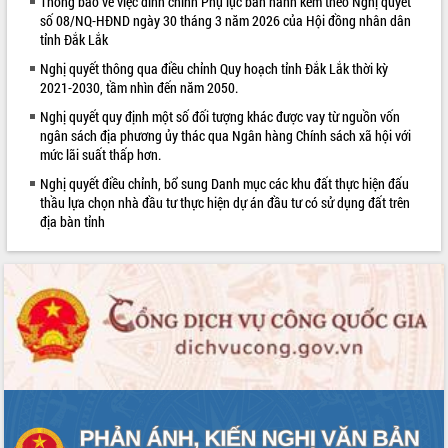
Thông báo về việc đính chính Phụ lục ban hành kèm theo Nghị quyết
Thứ trưởng Bộ Nông nghiệp và Môi
số 08/NQ-HĐND ngày 30 tháng 3 năm 2026 của Hội đồng nhân dân
trường Nguyễn Hoàng Hiệp khảo sát
tỉnh Đắk Lắk
vùng trồng và doanh nghiệp đóng gói
Nghị quyết thông qua điều chỉnh Quy hoạch tỉnh Đắk Lắk thời kỳ
sầu riêng tại Đắk Lắk
2021-2030, tầm nhìn đến năm 2050.
Trình diễn nghệ thuật chế biến các
Nghị quyết quy định một số đối tượng khác được vay từ nguồn vốn
món ăn từ sầu riêng
ngân sách địa phương ủy thác qua Ngân hàng Chính sách xã hội với
Đắk Lắk công bố Quy hoạch và xúc
mức lãi suất thấp hơn.
tiến đầu tư tỉnh
Nghị quyết điều chỉnh, bổ sung Danh mục các khu đất thực hiện đấu
Ngành cá ngừ Đắk Lắk chủ động thích
thầu lựa chọn nhà đầu tư thực hiện dự án đầu tư có sử dụng đất trên
ứng để giữ vững thị trường xuất khẩu
địa bàn tỉnh
Diễn đàn Kinh tế tư nhân Việt Nam đột
phá cơ chế - Hợp tác công tư
Đề án 06 tạo bước ngoặt đột phá trong
cải cách hành chính tỉnh Đắk Lắk
Kết nối tour, đẩy mạnh chuyển đổi số
để phát triển du lịch Đắk Lắk
Khởi động Dự án Đầu tư xây dựng hạ
tầng kỹ thuật Cụm công nghiệp Tân
Tiến
Gặp mặt các cơ quan báo chí nhân Kỷ