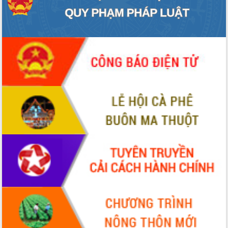
niệm 101 năm Ngày Báo chí Cách
mạng Việt Nam
Đắk Lắk sơ kết 4 năm triển khai thực
hiện Đề án 06 của Chính phủ
Họp báo thông tin về Hội nghị Công bố
Quy hoạch và Xúc tiến đầu tư tỉnh Đắk
Lắk
Khơi thông điểm nghẽn, đẩy nhanh
giải ngân vốn khắc phục thiên tai
HĐND tỉnh thông qua điều chỉnh Quy
hoạch tỉnh thời kỳ 2021-2030
Hội thảo góp ý hồ sơ điều chỉnh quy
hoạch tỉnh Đắk Lắk thời kỳ 2021-2030,
tầm nhìn đến năm 2050
Nâng cao hiệu quả hoạt động của các
doanh nghiệp nhà nước
Hội nghị triển khai kết nối mạng
truyền số liệu chuyên dùng phục vụ cơ
quan Đảng, Nhà nước
Lễ phát động chuỗi hoạt động chung