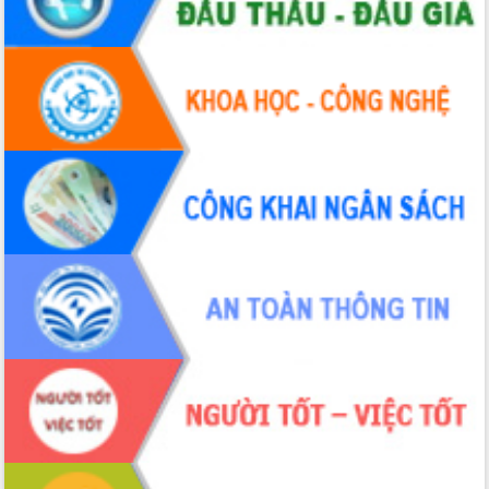
Trương Công Thái kiểm tra thực địa
Dự án cao tốc Khánh Hòa - Buôn Ma
Thuột
Định vị cà phê Việt Nam như một “di
sản sống” trong dòng chảy toàn cầu
Xây dựng nông thôn mới: Nâng cao đời
sống người dân từ những mô hình thiết
thực
Quyết liệt tháo gỡ vướng mắc, đẩy
nhanh tiến độ các dự án trọng điểm
trong Khu kinh tế Nam Phú Yên
Hòn Yến phát triển du lịch gắn với bảo
tồn biển
Lấy ý kiến điều chỉnh Quy hoạch tỉnh
Đắk Lắk thời kỳ 2021-2030, tầm nhìn
đến năm 2050
Phát động chiến dịch 30 ngày đêm
giải phóng mặt bằng Tuyến đường bộ
ven biển
Đắk Lắk nỗ lực thúc đẩy tăng trưởng