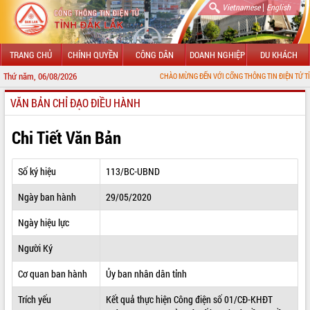
|
Vietnamese
English
TRANG CHỦ
CHÍNH QUYỀN
CÔNG DÂN
DOANH NGHIỆP
DU KHÁCH
Thứ năm, 06/08/2026
CHÀO MỪNG ĐẾN VỚI CỔNG THÔNG TIN ĐIỆN TỬ TỈNH ĐẮK LẮK
VĂN BẢN CHỈ ĐẠO ĐIỀU HÀNH
GIỚI THIỆU
LÃNH ĐẠO UBND TỈNH
Chi Tiết Văn Bản
TIN TỨC SỰ KIỆN
Số ký hiệu
113/BC-UBND
SỞ, BAN, NGÀNH
Ngày ban hành
29/05/2020
UBND CÁC XÃ, PHƯỜNG
Ngày hiệu lực
THÔNG TIN CHỈ ĐẠO ĐIỀU HÀNH
Người Ký
HỆ THỐNG VĂN BẢN
Cơ quan ban hành
Ủy ban nhân dân tỉnh
Trích yếu
Kết quả thực hiện Công điện số 01/CĐ-KHĐT
VĂN BẢN HĐND TỈNH