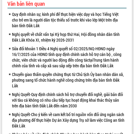
Văn bản liên quan
VIDEO
Quy định nhân sự, kinh phí để thực hiện việc dạy và học Tiếng Việt
Loading the player...
cho trẻ em là người dân tộc thiểu số trước khi vào lớp Một trên địa
bàn tỉnh Đắk Lắk
Lễ truy tặng danh hiệu “Bà Mẹ Việt
Nghị quyết về chất vấn tại Kỳ họp thứ Hai, Hội đồng nhân dân tỉnh
Nam Anh hùng” và trao Huân chương
Đắk Lắk Khóa XI, nhiệm kỳ 2026-2031
Lao động
Bí thư Tỉnh ủy Lương Nguyễn Minh
Sửa đổi khoản 1 Điều 4 Nghị quyết số 02/2025/NQ-HĐND ngày
Triết thăm, tặng quà người có công với
16/7/2025 của HĐND tỉnh quy định chính sách hỗ trợ cán bộ , công
chức, viên chức và người lao động đến công táctạiTrung tâm hành
cách mạng
chính của tỉnh và cấp xã sau sắp xếp trên địa bàn tỉnh Đắk Lắk
Rà soát, hoàn thiện hệ thống thiết chế
văn hóa, thể thao đáp ứng yêu cầu
ALBUM ẢNH
Chuyển giao thẩm quyền chứng thực từ Chủ tịch Ủy ban nhân dân xã,
phát triển mới
phường sang tổ chức hành nghề công chứng trên địa bàn tỉnh Đắk
Lắk
Thường trực HĐND tỉnh Đắk Lắk gặp
mặt Đoàn chuyên gia y tế TP. Hồ Chí
Nghị Quyết-Quy định chính sách hỗ trợ chuyển đổi nghề, giải bản đối
Minh
với tàu cá không có nhu cầu tiếp tục hoạt động khai thác thủy sản
trên địa bàn tỉnh Đắk Lắk đến năm 2030
Lễ truy điệu và an táng hài cốt liệt sĩ
tại Nghĩa trang Liệt sĩ xã Sơn Hòa
Nghị Quyết-Cho ý kiến về cam kết bố trí nguồn vốn đối ứng ngân sách
Bàn giải pháp tháo gỡ khó khăn trong
địa phương để thực hiện Dự án Xây dựng Trụ sở làm việc Công an tỉnh
Đắk Lắk
xuất khẩu sầu riêng và triển khai quy
định EUDR
LIÊN KẾT WEB