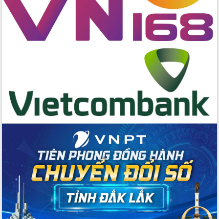
không gian tri thức trong thời đại số
Đánh giá, rút kinh nghiệm công tác tổ
chức diễn tập trước ngày bầu cử
Chương trình “Gặp gỡ hữu nghị –
Friendship Meeting New Year 2026”
Bầu cử Quốc hội và HĐND: Cử tri Đắk
Lắk gửi gắm niềm tin, kỳ vọng vào lá
phiếu
Đắk Lắk sẵn sàng các điều kiện cho
Ngày hội bầu cử đại biểu Quốc hội
khóa XVI và HĐND các cấp nhiệm kỳ
2026-2031
Đảm bảo cuộc bầu cử đại biểu Quốc
hội và đại biểu HĐND các cấp diễn ra
an toàn, hiệu quả, đúng quy định
Thủ tướng Chính phủ Phạm Minh Chính
kiểm tra, chỉ đạo hoàn thành các dự
án cao tốc và thăm khu tái định cư tại
Đắk Lắk
Sôi nổi Hội đua ngựa truyền thống Gò
Thì Thùng mừng Xuân Bính Ngọ 2026