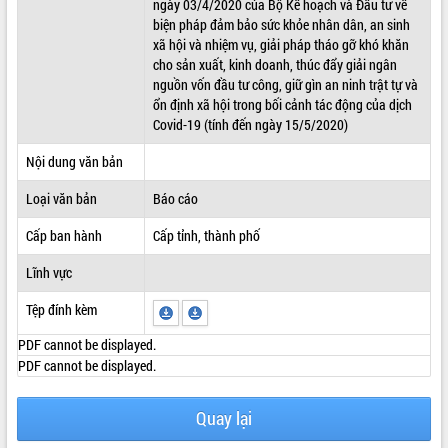
ngày 03/4/2020 của Bộ Kế hoạch và Đầu tư về
biện pháp đảm bảo sức khỏe nhân dân, an sinh
ĐIỂM TIN VĂN BẢN
xã hội và nhiệm vụ, giải pháp tháo gỡ khó khăn
cho sản xuất, kinh doanh, thúc đẩy giải ngân
QUY HOẠCH - KẾ HOẠCH
nguồn vốn đầu tư công, giữ gìn an ninh trật tự và
ổn định xã hội trong bối cảnh tác động của dịch
Covid-19 (tính đến ngày 15/5/2020)
Nội dung văn bản
Loại văn bản
Báo cáo
Cấp ban hành
Cấp tỉnh, thành phố
Lĩnh vực
Tệp đính kèm
PDF cannot be displayed.
PDF cannot be displayed.
Quay lại