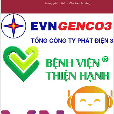
Đắk Lắk đẩy mạnh nuôi biển công
nghệ, hướng tới phát triển thủy sản
bền vững
Tập huấn nâng cao năng lực triển khai
chuyển đổi số cho cán bộ, công chức
cấp xã
Đắk Lắk phát động hưởng ứng Ngày
Quyền của người tiêu dùng Việt Nam
2026
Đẩy mạnh cải cách hành chính, quyết
tâm đạt được mục tiêu tăng trưởng
hai con số trong năm 2026
Tổ chức trang trọng Lễ hội Đền thờ
Lương Văn Chánh năm 2026
Phó Bí thư Tỉnh ủy Đắk Lắk Đỗ Hữu
Huy giữ chức Bí thư Đảng ủy Ủy Ban
Nhân dân tỉnh
Bệnh án điện tử thúc đẩy chuyển đổi
số y tế tại Đắk Lắk
Chuyển đổi số thư viện: Mở rộng