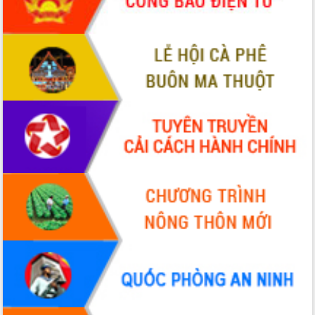
hiện Đề án 06 của Chính phủ
Họp báo thông tin về Hội nghị Công bố
Quy hoạch và Xúc tiến đầu tư tỉnh Đắk
Lắk
Khơi thông điểm nghẽn, đẩy nhanh
giải ngân vốn khắc phục thiên tai
HĐND tỉnh thông qua điều chỉnh Quy
hoạch tỉnh thời kỳ 2021-2030
Hội thảo góp ý hồ sơ điều chỉnh quy
hoạch tỉnh Đắk Lắk thời kỳ 2021-2030,
tầm nhìn đến năm 2050
Nâng cao hiệu quả hoạt động của các
doanh nghiệp nhà nước
Hội nghị triển khai kết nối mạng
truyền số liệu chuyên dùng phục vụ cơ
quan Đảng, Nhà nước
Lễ phát động chuỗi hoạt động chung
tay làm sạch môi trường
Xã Ea Kar bước chuyển mình trong
công tác cải cách hành chính mô hình