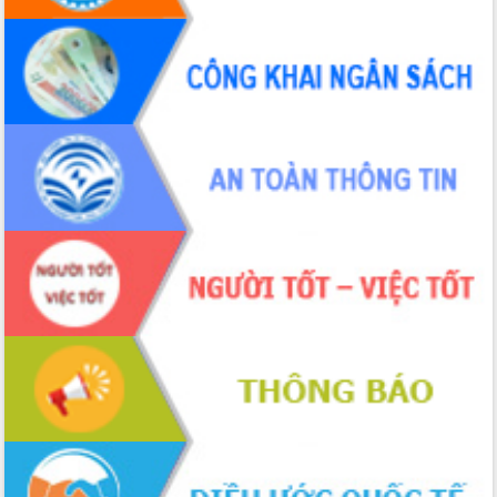
Định vị cà phê Việt Nam như một “di
sản sống” trong dòng chảy toàn cầu
Xây dựng nông thôn mới: Nâng cao đời
sống người dân từ những mô hình thiết
thực
Quyết liệt tháo gỡ vướng mắc, đẩy
nhanh tiến độ các dự án trọng điểm
trong Khu kinh tế Nam Phú Yên
Hòn Yến phát triển du lịch gắn với bảo
tồn biển
Lấy ý kiến điều chỉnh Quy hoạch tỉnh
Đắk Lắk thời kỳ 2021-2030, tầm nhìn
đến năm 2050
Phát động chiến dịch 30 ngày đêm
giải phóng mặt bằng Tuyến đường bộ
ven biển
Đắk Lắk nỗ lực thúc đẩy tăng trưởng
kinh tế từ 10% trở lên trong Quý
II/2026
Đắk Lắk ký kết thỏa thuận hợp tác về