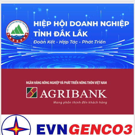
Hồ Thị Nguyên Thảo làm việc tại Trung
tâm Phục vụ hành chính công xã Ea
Phê
Xây dựng nền hành chính số đồng
hành cùng nông dân dân, doanh nghiệp
Giai đoạn 2026-2030, Đắk Lắk phấn
đấu có 77% xã đạt chuẩn nông thôn
mới
Chuyển đổi số 'mở đường' cho nông
nghiệp Đắk Lắk tăng trưởng bứt phá
Triển khai đồng bộ đo đạc, lập hồ sơ
địa chính, hoàn thiện cơ sở dữ liệu đất
đai
Ứng dụng sinh trắc học - Bước tiến
trong hành trình chuyển đổi số tại Đắk
Lắk
Đắk Lắk nâng cao hiệu quả công tác
Đảng từ Sổ tay đảng viên điện tử
Đắk Lắk đẩy mạnh nuôi biển công
nghệ, hướng tới phát triển thủy sản
bền vững