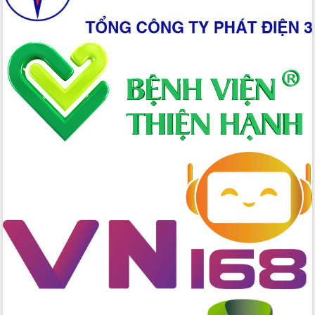
Tập huấn nâng cao năng lực triển khai
chuyển đổi số cho cán bộ, công chức
cấp xã
Đắk Lắk phát động hưởng ứng Ngày
Quyền của người tiêu dùng Việt Nam
2026
Đẩy mạnh cải cách hành chính, quyết
tâm đạt được mục tiêu tăng trưởng
hai con số trong năm 2026
Tổ chức trang trọng Lễ hội Đền thờ
Lương Văn Chánh năm 2026
Phó Bí thư Tỉnh ủy Đắk Lắk Đỗ Hữu
Huy giữ chức Bí thư Đảng ủy Ủy Ban
Nhân dân tỉnh
Bệnh án điện tử thúc đẩy chuyển đổi
số y tế tại Đắk Lắk
Chuyển đổi số thư viện: Mở rộng
không gian tri thức trong thời đại số
Đánh giá, rút kinh nghiệm công tác tổ
chức diễn tập trước ngày bầu cử