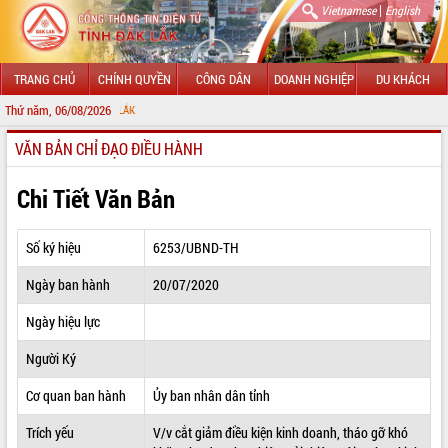
|
Vietnamese
English
TRANG CHỦ
CHÍNH QUYỀN
CÔNG DÂN
DOANH NGHIỆP
DU KHÁCH
Thứ năm, 06/08/2026
CHÀO MỪNG
VĂN BẢN CHỈ ĐẠO ĐIỀU HÀNH
GIỚI THIỆU
LÃNH ĐẠO UBND TỈNH
Chi Tiết Văn Bản
TIN TỨC SỰ KIỆN
Số ký hiệu
6253/UBND-TH
SỞ, BAN, NGÀNH
Ngày ban hành
20/07/2020
UBND CÁC XÃ, PHƯỜNG
Ngày hiệu lực
THÔNG TIN CHỈ ĐẠO ĐIỀU HÀNH
Người Ký
HỆ THỐNG VĂN BẢN
Cơ quan ban hành
Ủy ban nhân dân tỉnh
Trích yếu
V/v cắt giảm điều kiện kinh doanh, tháo gỡ khó
VĂN BẢN HĐND TỈNH