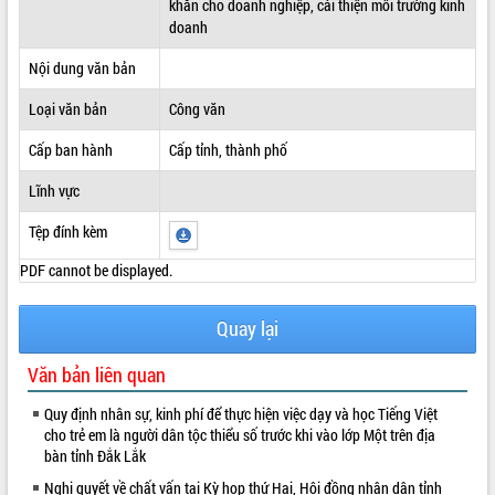
khăn cho doanh nghiệp, cải thiện môi trường kinh
doanh
ĐIỂM TIN VĂN BẢN
Nội dung văn bản
QUY HOẠCH - KẾ HOẠCH
Loại văn bản
Công văn
Cấp ban hành
Cấp tỉnh, thành phố
Lĩnh vực
Tệp đính kèm
PDF cannot be displayed.
Quay lại
Văn bản liên quan
Quy định nhân sự, kinh phí để thực hiện việc dạy và học Tiếng Việt
cho trẻ em là người dân tộc thiểu số trước khi vào lớp Một trên địa
bàn tỉnh Đắk Lắk
Nghị quyết về chất vấn tại Kỳ họp thứ Hai, Hội đồng nhân dân tỉnh