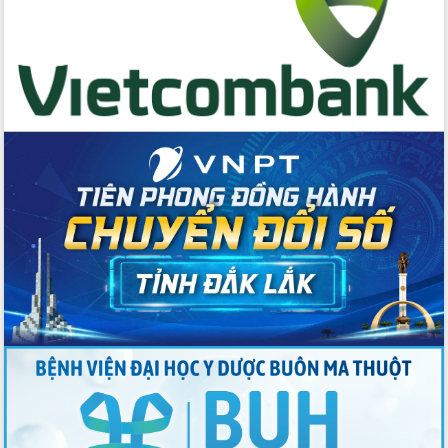
Chương trình “Gặp gỡ hữu nghị –
Friendship Meeting New Year 2026”
Bầu cử Quốc hội và HĐND: Cử tri Đắk
Lắk gửi gắm niềm tin, kỳ vọng vào lá
phiếu
Đắk Lắk sẵn sàng các điều kiện cho
Ngày hội bầu cử đại biểu Quốc hội
khóa XVI và HĐND các cấp nhiệm kỳ
2026-2031
Đảm bảo cuộc bầu cử đại biểu Quốc
hội và đại biểu HĐND các cấp diễn ra
an toàn, hiệu quả, đúng quy định
Thủ tướng Chính phủ Phạm Minh Chính
kiểm tra, chỉ đạo hoàn thành các dự
án cao tốc và thăm khu tái định cư tại
Đắk Lắk
Sôi nổi Hội đua ngựa truyền thống Gò
Thì Thùng mừng Xuân Bính Ngọ 2026
Lãnh đạo tỉnh dâng hương tưởng niệm
tại Đập Đồng Cam đầu Xuân Bính Ngọ