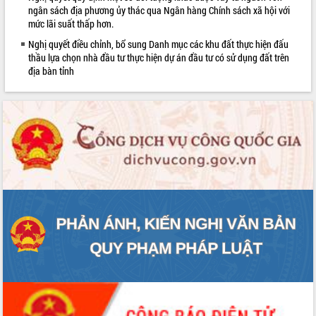
sầu riêng tại Đắk Lắk
ngân sách địa phương ủy thác qua Ngân hàng Chính sách xã hội với
mức lãi suất thấp hơn.
Trình diễn nghệ thuật chế biến các
món ăn từ sầu riêng
Nghị quyết điều chỉnh, bổ sung Danh mục các khu đất thực hiện đấu
thầu lựa chọn nhà đầu tư thực hiện dự án đầu tư có sử dụng đất trên
Đắk Lắk công bố Quy hoạch và xúc
địa bàn tỉnh
tiến đầu tư tỉnh
Ngành cá ngừ Đắk Lắk chủ động thích
ứng để giữ vững thị trường xuất khẩu
Diễn đàn Kinh tế tư nhân Việt Nam đột
phá cơ chế - Hợp tác công tư
Đề án 06 tạo bước ngoặt đột phá trong
cải cách hành chính tỉnh Đắk Lắk
Kết nối tour, đẩy mạnh chuyển đổi số
để phát triển du lịch Đắk Lắk
Khởi động Dự án Đầu tư xây dựng hạ
tầng kỹ thuật Cụm công nghiệp Tân
Tiến
Gặp mặt các cơ quan báo chí nhân Kỷ
niệm 101 năm Ngày Báo chí Cách
mạng Việt Nam
Đắk Lắk sơ kết 4 năm triển khai thực