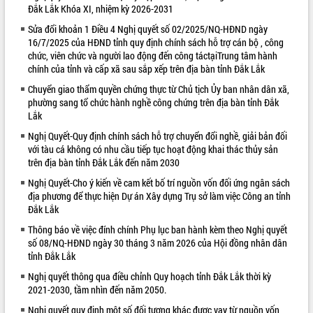
Đắk Lắk Khóa XI, nhiệm kỳ 2026-2031
VIDEO
Sửa đổi khoản 1 Điều 4 Nghị quyết số 02/2025/NQ-HĐND ngày
16/7/2025 của HĐND tỉnh quy định chính sách hỗ trợ cán bộ , công
Loading the player...
chức, viên chức và người lao động đến công táctạiTrung tâm hành
Bí thư Tỉnh ủy Lương Nguyễn Minh
chính của tỉnh và cấp xã sau sắp xếp trên địa bàn tỉnh Đắk Lắk
Triết thăm, tặng quà người có công với
Chuyển giao thẩm quyền chứng thực từ Chủ tịch Ủy ban nhân dân xã,
cách mạng
phường sang tổ chức hành nghề công chứng trên địa bàn tỉnh Đắk
Rà soát, hoàn thiện hệ thống thiết chế
Lắk
văn hóa, thể thao đáp ứng yêu cầu
Nghị Quyết-Quy định chính sách hỗ trợ chuyển đổi nghề, giải bản đối
phát triển mới
với tàu cá không có nhu cầu tiếp tục hoạt động khai thác thủy sản
Thường trực HĐND tỉnh Đắk Lắk gặp
trên địa bàn tỉnh Đắk Lắk đến năm 2030
mặt Đoàn chuyên gia y tế TP. Hồ Chí
ALBUM ẢNH
Nghị Quyết-Cho ý kiến về cam kết bố trí nguồn vốn đối ứng ngân sách
Minh
địa phương để thực hiện Dự án Xây dựng Trụ sở làm việc Công an tỉnh
Lễ truy điệu và an táng hài cốt liệt sĩ
Đắk Lắk
tại Nghĩa trang Liệt sĩ xã Sơn Hòa
Thông báo về việc đính chính Phụ lục ban hành kèm theo Nghị quyết
Bàn giải pháp tháo gỡ khó khăn trong
số 08/NQ-HĐND ngày 30 tháng 3 năm 2026 của Hội đồng nhân dân
xuất khẩu sầu riêng và triển khai quy
tỉnh Đắk Lắk
định EUDR
Nghị quyết thông qua điều chỉnh Quy hoạch tỉnh Đắk Lắk thời kỳ
Thứ trưởng Bộ Nông nghiệp và Môi
2021-2030, tầm nhìn đến năm 2050.
trường Nguyễn Hoàng Hiệp khảo sát
vùng trồng và doanh nghiệp đóng gói
Nghị quyết quy định một số đối tượng khác được vay từ nguồn vốn
LIÊN KẾT WEB