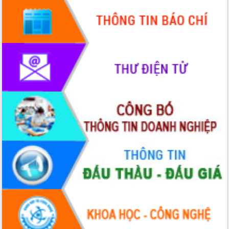
mới
UBND tỉnh họp báo định kỳ tháng 4
năm 2026
Hội thảo khoa học “Giải pháp thúc đẩy
phát triển nền kinh tế xanh tại tỉnh
Đắk Lắk”
Tăng cường giám sát, đôn đốc thực
hiện nhiệm vụ quản lý tài sản công
hàng tuần
Tháo gỡ những vướng mắc, đẩy mạnh
công tác cải cách thủ tục hành chính
tại Trung tâm Phục vụ hành chính
công tỉnh
Đắk Lắk: Tôn vinh 46 giải pháp tại Hội
thi Sáng tạo Kỹ thuật 2024 - 2025
Đắk Lắk rà soát, điều chỉnh Đề án 190
về phát triển nuôi trồng thủy sản
Phó Chủ tịch UBND tỉnh Đắk Lắk
Trương Công Thái kiểm tra thực địa
Dự án cao tốc Khánh Hòa - Buôn Ma
Thuột