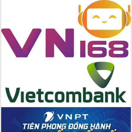
Hồ Thị Nguyên Thảo làm việc tại Trung
tâm Phục vụ hành chính công xã Ea
Phê
Xây dựng nền hành chính số đồng
hành cùng nông dân dân, doanh nghiệp
Giai đoạn 2026-2030, Đắk Lắk phấn
đấu có 77% xã đạt chuẩn nông thôn
mới
Chuyển đổi số 'mở đường' cho nông
nghiệp Đắk Lắk tăng trưởng bứt phá
Triển khai đồng bộ đo đạc, lập hồ sơ
địa chính, hoàn thiện cơ sở dữ liệu đất
đai
Ứng dụng sinh trắc học - Bước tiến
trong hành trình chuyển đổi số tại Đắk
Lắk
Đắk Lắk nâng cao hiệu quả công tác
Đảng từ Sổ tay đảng viên điện tử
Đắk Lắk đẩy mạnh nuôi biển công
nghệ, hướng tới phát triển thủy sản
bền vững