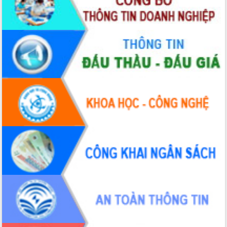
hiện Đề án 06 của Chính phủ
Họp báo thông tin về Hội nghị Công bố
Quy hoạch và Xúc tiến đầu tư tỉnh Đắk
Lắk
Khơi thông điểm nghẽn, đẩy nhanh
giải ngân vốn khắc phục thiên tai
HĐND tỉnh thông qua điều chỉnh Quy
hoạch tỉnh thời kỳ 2021-2030
Hội thảo góp ý hồ sơ điều chỉnh quy
hoạch tỉnh Đắk Lắk thời kỳ 2021-2030,
tầm nhìn đến năm 2050
Nâng cao hiệu quả hoạt động của các
doanh nghiệp nhà nước
Hội nghị triển khai kết nối mạng
truyền số liệu chuyên dùng phục vụ cơ
quan Đảng, Nhà nước
Lễ phát động chuỗi hoạt động chung
tay làm sạch môi trường
Xã Ea Kar bước chuyển mình trong
công tác cải cách hành chính mô hình
mới