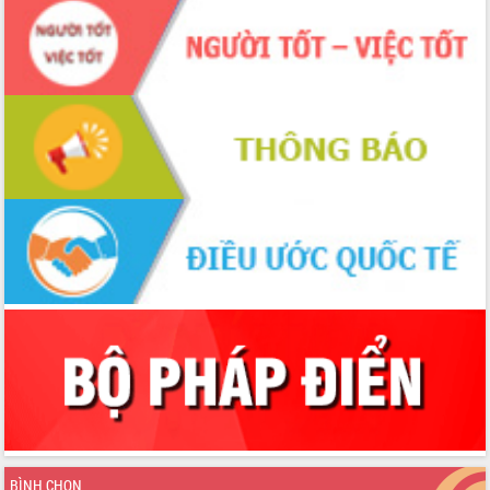
UBND tỉnh họp báo định kỳ tháng 4
năm 2026
Hội thảo khoa học “Giải pháp thúc đẩy
phát triển nền kinh tế xanh tại tỉnh
Đắk Lắk”
Tăng cường giám sát, đôn đốc thực
hiện nhiệm vụ quản lý tài sản công
hàng tuần
Tháo gỡ những vướng mắc, đẩy mạnh
công tác cải cách thủ tục hành chính
tại Trung tâm Phục vụ hành chính
công tỉnh
Đắk Lắk: Tôn vinh 46 giải pháp tại Hội
thi Sáng tạo Kỹ thuật 2024 - 2025
Đắk Lắk rà soát, điều chỉnh Đề án 190
về phát triển nuôi trồng thủy sản
Phó Chủ tịch UBND tỉnh Đắk Lắk
Trương Công Thái kiểm tra thực địa
Dự án cao tốc Khánh Hòa - Buôn Ma
Thuột
BÌNH CHỌN