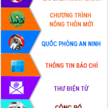
sầu riêng tại Đắk Lắk
Trình diễn nghệ thuật chế biến các
món ăn từ sầu riêng
Đắk Lắk công bố Quy hoạch và xúc
tiến đầu tư tỉnh
Ngành cá ngừ Đắk Lắk chủ động thích
ứng để giữ vững thị trường xuất khẩu
Diễn đàn Kinh tế tư nhân Việt Nam đột
phá cơ chế - Hợp tác công tư
Đề án 06 tạo bước ngoặt đột phá trong
cải cách hành chính tỉnh Đắk Lắk
Kết nối tour, đẩy mạnh chuyển đổi số
để phát triển du lịch Đắk Lắk
Khởi động Dự án Đầu tư xây dựng hạ
tầng kỹ thuật Cụm công nghiệp Tân
Tiến
Gặp mặt các cơ quan báo chí nhân Kỷ
niệm 101 năm Ngày Báo chí Cách
mạng Việt Nam
Đắk Lắk sơ kết 4 năm triển khai thực