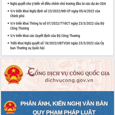
Nghị quyết cho ý kiến về điều chỉnh chủ trương đầu tư các dự án ODA
VIDEO
V/v triển khai Nghị định số 23/2022/NĐ-CP ngày 05/4/2022 của
Chính phủ
V/v triển khai Thông tư số 07/2022/TT-BCT ngày 23/3/2022 của Bộ
Công Thương
V/v triển khai các Quyết định của Bộ Công Thương
Triển khai Nghị quyết số 18/2022/UBTVQH ngày 23/3/2022 của Ủy
ban Thường vụ Quốc hội
Trailer Lễ hội Sầu riêng Đắk Lắk năm
2026
Khám bệnh, cấp phát thuốc miễn phí
và tặng quà người dân xã Cư Pui
Hội nghị UBND tỉnh Đắk Lắk thường kỳ
tháng 7/2026
Lễ truy tặng danh hiệu “Bà Mẹ Việt
ALBUM ẢNH
Nam Anh hùng” và trao Huân chương
Lao động
UBND tỉnh Đắk Lắk triển khai nhiệm
vụ 6 tháng cuối năm 2026