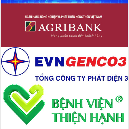
với Tập đoàn Bưu chính Viễn thông
Việt Nam
Thứ trưởng Bộ Y tế làm việc với tỉnh
Đắk Lắk về phát triển nhân lực y tế
cho trạm y tế cấp xã
Du lịch Đắk Lắk nâng tầm trải nghiệm
du khách thông qua Hệ thống cơ sở dữ
liệu và Bản đồ số
Tập huấn ứng dụng trí tuệ nhân tạo (AI)
trong thương mại điện tử năm 2026
Đoàn đại biểu Quốc hội tỉnh Đắk Lắk
trao đổi thông tin trước Kỳ họp thứ
nhất, Quốc hội khóa XVI
Quyết liệt cải cách hành chính, khơi
thông nguồn lực phát triển
Nâng cao hiệu lực, hiệu quả HĐND
tỉnh thông qua hiện đại hóa hành chính
Xã Ea Phê gắn cải cách hành chính với
chuyển đổi số
Phó Chủ tịch Thường trực UBND tỉnh