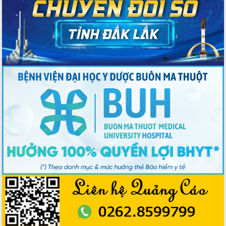
Tập huấn nâng cao năng lực triển khai
chuyển đổi số cho cán bộ, công chức
cấp xã
Đắk Lắk phát động hưởng ứng Ngày
Quyền của người tiêu dùng Việt Nam
2026
Đẩy mạnh cải cách hành chính, quyết
tâm đạt được mục tiêu tăng trưởng
hai con số trong năm 2026
Tổ chức trang trọng Lễ hội Đền thờ
Lương Văn Chánh năm 2026
Phó Bí thư Tỉnh ủy Đắk Lắk Đỗ Hữu
Huy giữ chức Bí thư Đảng ủy Ủy Ban
Nhân dân tỉnh
Bệnh án điện tử thúc đẩy chuyển đổi
số y tế tại Đắk Lắk
Chuyển đổi số thư viện: Mở rộng
không gian tri thức trong thời đại số
Đánh giá, rút kinh nghiệm công tác tổ
chức diễn tập trước ngày bầu cử