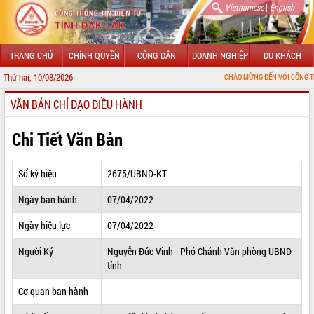
|
Vietnamese
English
TRANG CHỦ
CHÍNH QUYỀN
CÔNG DÂN
DOANH NGHIỆP
DU KHÁCH
Thứ hai, 10/08/2026
CHÀO MỪNG ĐẾN VỚI CỔNG THÔNG TIN ĐIỆ
VĂN BẢN CHỈ ĐẠO ĐIỀU HÀNH
GIỚI THIỆU
LÃNH ĐẠO UBND TỈNH
Chi Tiết Văn Bản
TIN TỨC SỰ KIỆN
Số ký hiệu
2675/UBND-KT
SỞ, BAN, NGÀNH
Ngày ban hành
07/04/2022
UBND CÁC XÃ, PHƯỜNG
Ngày hiệu lực
07/04/2022
THÔNG TIN CHỈ ĐẠO ĐIỀU HÀNH
Người Ký
Nguyễn Đức Vinh - Phó Chánh Văn phòng UBND
tỉnh
HỆ THỐNG VĂN BẢN
Cơ quan ban hành
VĂN BẢN HĐND TỈNH