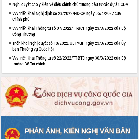
Nghị quyết cho ý kiến về điều chỉnh chủ trương đầu tư các dự án ODA
VIDEO
V/v triển khai Nghị định số 23/2022/NĐ-CP ngày 05/4/2022 của
Chính phủ
V/v triển khai Thông tư số 07/2022/TT-BCT ngày 23/3/2022 của Bộ
Công Thương
Triển khai Nghị quyết số 18/2022/UBTVQH ngày 23/3/2022 của Ủy
ban Thường vụ Quốc hội
V/v triển khai Thông tư số 22/2022/TT-BTC ngày 30/3/2022 của Bộ
trưởng Bộ Tài chính
Trailer Lễ hội Sầu riêng Đắk Lắk năm
2026
Khám bệnh, cấp phát thuốc miễn phí
và tặng quà người dân xã Cư Pui
Hội nghị UBND tỉnh Đắk Lắk thường kỳ
tháng 7/2026
Lễ truy tặng danh hiệu “Bà Mẹ Việt
ALBUM ẢNH
Nam Anh hùng” và trao Huân chương
Lao động
UBND tỉnh Đắk Lắk triển khai nhiệm
vụ 6 tháng cuối năm 2026