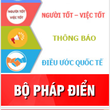
UBND tỉnh họp báo định kỳ tháng 4
năm 2026
Hội thảo khoa học “Giải pháp thúc đẩy
phát triển nền kinh tế xanh tại tỉnh
Đắk Lắk”
Tăng cường giám sát, đôn đốc thực
hiện nhiệm vụ quản lý tài sản công
hàng tuần
Tháo gỡ những vướng mắc, đẩy mạnh
công tác cải cách thủ tục hành chính
tại Trung tâm Phục vụ hành chính
công tỉnh
Đắk Lắk: Tôn vinh 46 giải pháp tại Hội
thi Sáng tạo Kỹ thuật 2024 - 2025
Đắk Lắk rà soát, điều chỉnh Đề án 190
về phát triển nuôi trồng thủy sản
Phó Chủ tịch UBND tỉnh Đắk Lắk
Trương Công Thái kiểm tra thực địa
Dự án cao tốc Khánh Hòa - Buôn Ma
Thuột