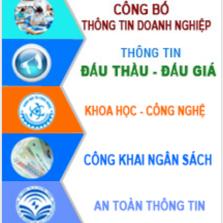
hiện Đề án 06 của Chính phủ
Họp báo thông tin về Hội nghị Công bố
Quy hoạch và Xúc tiến đầu tư tỉnh Đắk
Lắk
Khơi thông điểm nghẽn, đẩy nhanh
giải ngân vốn khắc phục thiên tai
HĐND tỉnh thông qua điều chỉnh Quy
hoạch tỉnh thời kỳ 2021-2030
Hội thảo góp ý hồ sơ điều chỉnh quy
hoạch tỉnh Đắk Lắk thời kỳ 2021-2030,
tầm nhìn đến năm 2050
Nâng cao hiệu quả hoạt động của các
doanh nghiệp nhà nước
Hội nghị triển khai kết nối mạng
truyền số liệu chuyên dùng phục vụ cơ
quan Đảng, Nhà nước
Lễ phát động chuỗi hoạt động chung
tay làm sạch môi trường
Xã Ea Kar bước chuyển mình trong
công tác cải cách hành chính mô hình
mới