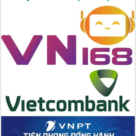
Hồ Thị Nguyên Thảo làm việc tại Trung
tâm Phục vụ hành chính công xã Ea
Phê
Xây dựng nền hành chính số đồng
hành cùng nông dân dân, doanh nghiệp
Giai đoạn 2026-2030, Đắk Lắk phấn
đấu có 77% xã đạt chuẩn nông thôn
mới
Chuyển đổi số 'mở đường' cho nông
nghiệp Đắk Lắk tăng trưởng bứt phá
Triển khai đồng bộ đo đạc, lập hồ sơ
địa chính, hoàn thiện cơ sở dữ liệu đất
đai
Ứng dụng sinh trắc học - Bước tiến
trong hành trình chuyển đổi số tại Đắk
Lắk
Đắk Lắk nâng cao hiệu quả công tác
Đảng từ Sổ tay đảng viên điện tử
Đắk Lắk đẩy mạnh nuôi biển công
nghệ, hướng tới phát triển thủy sản
bền vững