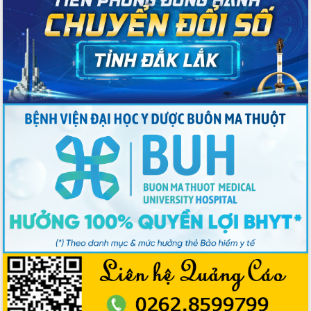
Tập huấn nâng cao năng lực triển khai
chuyển đổi số cho cán bộ, công chức
cấp xã
Đắk Lắk phát động hưởng ứng Ngày
Quyền của người tiêu dùng Việt Nam
2026
Đẩy mạnh cải cách hành chính, quyết
tâm đạt được mục tiêu tăng trưởng
hai con số trong năm 2026
Tổ chức trang trọng Lễ hội Đền thờ
Lương Văn Chánh năm 2026
Phó Bí thư Tỉnh ủy Đắk Lắk Đỗ Hữu
Huy giữ chức Bí thư Đảng ủy Ủy Ban
Nhân dân tỉnh
Bệnh án điện tử thúc đẩy chuyển đổi
số y tế tại Đắk Lắk
Chuyển đổi số thư viện: Mở rộng
không gian tri thức trong thời đại số
Đánh giá, rút kinh nghiệm công tác tổ
chức diễn tập trước ngày bầu cử