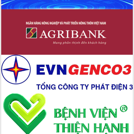
với Tập đoàn Bưu chính Viễn thông
Việt Nam
Thứ trưởng Bộ Y tế làm việc với tỉnh
Đắk Lắk về phát triển nhân lực y tế
cho trạm y tế cấp xã
Du lịch Đắk Lắk nâng tầm trải nghiệm
du khách thông qua Hệ thống cơ sở dữ
liệu và Bản đồ số
Tập huấn ứng dụng trí tuệ nhân tạo (AI)
trong thương mại điện tử năm 2026
Đoàn đại biểu Quốc hội tỉnh Đắk Lắk
trao đổi thông tin trước Kỳ họp thứ
nhất, Quốc hội khóa XVI
Quyết liệt cải cách hành chính, khơi
thông nguồn lực phát triển
Nâng cao hiệu lực, hiệu quả HĐND
tỉnh thông qua hiện đại hóa hành chính
Xã Ea Phê gắn cải cách hành chính với
chuyển đổi số
Phó Chủ tịch Thường trực UBND tỉnh