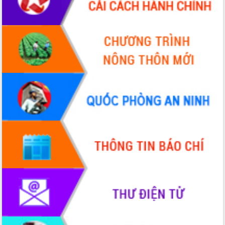
sầu riêng tại Đắk Lắk
Trình diễn nghệ thuật chế biến các
món ăn từ sầu riêng
Đắk Lắk công bố Quy hoạch và xúc
tiến đầu tư tỉnh
Ngành cá ngừ Đắk Lắk chủ động thích
ứng để giữ vững thị trường xuất khẩu
Diễn đàn Kinh tế tư nhân Việt Nam đột
phá cơ chế - Hợp tác công tư
Đề án 06 tạo bước ngoặt đột phá trong
cải cách hành chính tỉnh Đắk Lắk
Kết nối tour, đẩy mạnh chuyển đổi số
để phát triển du lịch Đắk Lắk
Khởi động Dự án Đầu tư xây dựng hạ
tầng kỹ thuật Cụm công nghiệp Tân
Tiến
Gặp mặt các cơ quan báo chí nhân Kỷ
niệm 101 năm Ngày Báo chí Cách
mạng Việt Nam
Đắk Lắk sơ kết 4 năm triển khai thực