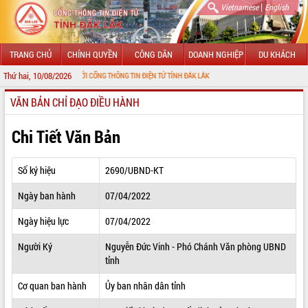
|
Vietnamese
English
TRANG CHỦ
CHÍNH QUYỀN
CÔNG DÂN
DOANH NGHIỆP
DU KHÁCH
Thứ hai, 10/08/2026
 MỪNG ĐẾN VỚI CỔNG THÔNG TIN ĐIỆN TỬ TỈNH ĐẮK LẮK
VĂN BẢN CHỈ ĐẠO ĐIỀU HÀNH
GIỚI THIỆU
LÃNH ĐẠO UBND TỈNH
Chi Tiết Văn Bản
TIN TỨC SỰ KIỆN
Số ký hiệu
2690/UBND-KT
SỞ, BAN, NGÀNH
Ngày ban hành
07/04/2022
UBND CÁC XÃ, PHƯỜNG
Ngày hiệu lực
07/04/2022
THÔNG TIN CHỈ ĐẠO ĐIỀU HÀNH
Người Ký
Nguyễn Đức Vinh - Phó Chánh Văn phòng UBND
tỉnh
HỆ THỐNG VĂN BẢN
Cơ quan ban hành
Ủy ban nhân dân tỉnh
VĂN BẢN HĐND TỈNH