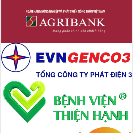
Tập huấn ứng dụng trí tuệ nhân tạo (AI)
trong thương mại điện tử năm 2026
Đoàn đại biểu Quốc hội tỉnh Đắk Lắk
trao đổi thông tin trước Kỳ họp thứ
nhất, Quốc hội khóa XVI
Quyết liệt cải cách hành chính, khơi
thông nguồn lực phát triển
Nâng cao hiệu lực, hiệu quả HĐND
tỉnh thông qua hiện đại hóa hành chính
Xã Ea Phê gắn cải cách hành chính với
chuyển đổi số
Phó Chủ tịch Thường trực UBND tỉnh
Hồ Thị Nguyên Thảo làm việc tại Trung
tâm Phục vụ hành chính công xã Ea
Phê
Xây dựng nền hành chính số đồng
hành cùng nông dân dân, doanh nghiệp
Giai đoạn 2026-2030, Đắk Lắk phấn
đấu có 77% xã đạt chuẩn nông thôn
mới