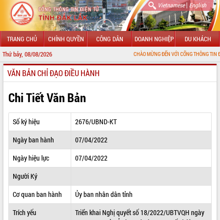
|
Vietnamese
English
TRANG CHỦ
CHÍNH QUYỀN
CÔNG DÂN
DOANH NGHIỆP
DU KHÁCH
Thứ bảy, 08/08/2026
CHÀO MỪNG ĐẾN VỚI CỔNG THÔNG TIN ĐIỆN TỬ TỈNH 
VĂN BẢN CHỈ ĐẠO ĐIỀU HÀNH
GIỚI THIỆU
LÃNH ĐẠO UBND TỈNH
Chi Tiết Văn Bản
TIN TỨC SỰ KIỆN
Số ký hiệu
2676/UBND-KT
SỞ, BAN, NGÀNH
Ngày ban hành
07/04/2022
UBND CÁC XÃ, PHƯỜNG
Ngày hiệu lực
07/04/2022
THÔNG TIN CHỈ ĐẠO ĐIỀU HÀNH
Người Ký
HỆ THỐNG VĂN BẢN
Cơ quan ban hành
Ủy ban nhân dân tỉnh
Trích yếu
Triển khai Nghị quyết số 18/2022/UBTVQH ngày
VĂN BẢN HĐND TỈNH