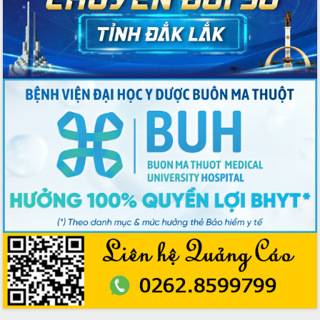
hai con số trong năm 2026
Tổ chức trang trọng Lễ hội Đền thờ
Lương Văn Chánh năm 2026
Phó Bí thư Tỉnh ủy Đắk Lắk Đỗ Hữu
Huy giữ chức Bí thư Đảng ủy Ủy Ban
Nhân dân tỉnh
Bệnh án điện tử thúc đẩy chuyển đổi
số y tế tại Đắk Lắk
Chuyển đổi số thư viện: Mở rộng
không gian tri thức trong thời đại số
Đánh giá, rút kinh nghiệm công tác tổ
chức diễn tập trước ngày bầu cử
Chương trình “Gặp gỡ hữu nghị –
Friendship Meeting New Year 2026”
Bầu cử Quốc hội và HĐND: Cử tri Đắk
Lắk gửi gắm niềm tin, kỳ vọng vào lá
phiếu
Đắk Lắk sẵn sàng các điều kiện cho
Ngày hội bầu cử đại biểu Quốc hội
khóa XVI và HĐND các cấp nhiệm kỳ