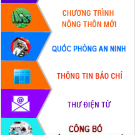
phá cơ chế - Hợp tác công tư
Đề án 06 tạo bước ngoặt đột phá trong
cải cách hành chính tỉnh Đắk Lắk
Kết nối tour, đẩy mạnh chuyển đổi số
để phát triển du lịch Đắk Lắk
Khởi động Dự án Đầu tư xây dựng hạ
tầng kỹ thuật Cụm công nghiệp Tân
Tiến
Gặp mặt các cơ quan báo chí nhân Kỷ
niệm 101 năm Ngày Báo chí Cách
mạng Việt Nam
Đắk Lắk sơ kết 4 năm triển khai thực
hiện Đề án 06 của Chính phủ
Họp báo thông tin về Hội nghị Công bố
Quy hoạch và Xúc tiến đầu tư tỉnh Đắk
Lắk
Khơi thông điểm nghẽn, đẩy nhanh
giải ngân vốn khắc phục thiên tai
HĐND tỉnh thông qua điều chỉnh Quy
hoạch tỉnh thời kỳ 2021-2030