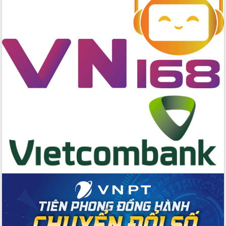
Chuyển đổi số 'mở đường' cho nông
nghiệp Đắk Lắk tăng trưởng bứt phá
Triển khai đồng bộ đo đạc, lập hồ sơ
địa chính, hoàn thiện cơ sở dữ liệu đất
đai
Ứng dụng sinh trắc học - Bước tiến
trong hành trình chuyển đổi số tại Đắk
Lắk
Đắk Lắk nâng cao hiệu quả công tác
Đảng từ Sổ tay đảng viên điện tử
Đắk Lắk đẩy mạnh nuôi biển công
nghệ, hướng tới phát triển thủy sản
bền vững
Tập huấn nâng cao năng lực triển khai
chuyển đổi số cho cán bộ, công chức
cấp xã
Đắk Lắk phát động hưởng ứng Ngày
Quyền của người tiêu dùng Việt Nam
2026
Đẩy mạnh cải cách hành chính, quyết
tâm đạt được mục tiêu tăng trưởng