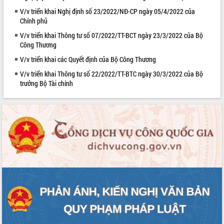
V/v triển khai Nghị định số 23/2022/NĐ-CP ngày 05/4/2022 của
VIDEO
Chính phủ
Loading the player...
V/v triển khai Thông tư số 07/2022/TT-BCT ngày 23/3/2022 của Bộ
Công Thương
Khám bệnh, cấp phát thuốc miễn phí
và tặng quà người dân xã Cư Pui
V/v triển khai các Quyết định của Bộ Công Thương
Hội nghị UBND tỉnh Đắk Lắk thường kỳ
V/v triển khai Thông tư số 22/2022/TT-BTC ngày 30/3/2022 của Bộ
tháng 7/2026
trưởng Bộ Tài chính
Lễ truy tặng danh hiệu “Bà Mẹ Việt
Nam Anh hùng” và trao Huân chương
Lao động
ALBUM ẢNH
UBND tỉnh Đắk Lắk triển khai nhiệm
vụ 6 tháng cuối năm 2026
Kỳ họp thứ Hai, Hội đồng nhân dân
tỉnh khóa XI quyết nghị nhiều nội dung
quan trọng
Bí thư Tỉnh ủy Lương Nguyễn Minh
Triết thăm, tặng quà người có công với
cách mạng
Rà soát, hoàn thiện hệ thống thiết chế
văn hóa, thể thao đáp ứng yêu cầu
LIÊN KẾT WEB