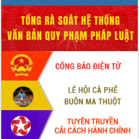
phát triển mới
Thường trực HĐND tỉnh Đắk Lắk gặp
mặt Đoàn chuyên gia y tế TP. Hồ Chí
Minh
Lễ truy điệu và an táng hài cốt liệt sĩ
tại Nghĩa trang Liệt sĩ xã Sơn Hòa
Bàn giải pháp tháo gỡ khó khăn trong
xuất khẩu sầu riêng và triển khai quy
định EUDR
Thứ trưởng Bộ Nông nghiệp và Môi
trường Nguyễn Hoàng Hiệp khảo sát
vùng trồng và doanh nghiệp đóng gói
sầu riêng tại Đắk Lắk
Trình diễn nghệ thuật chế biến các
món ăn từ sầu riêng
Đắk Lắk công bố Quy hoạch và xúc
tiến đầu tư tỉnh
Ngành cá ngừ Đắk Lắk chủ động thích
ứng để giữ vững thị trường xuất khẩu
Diễn đàn Kinh tế tư nhân Việt Nam đột