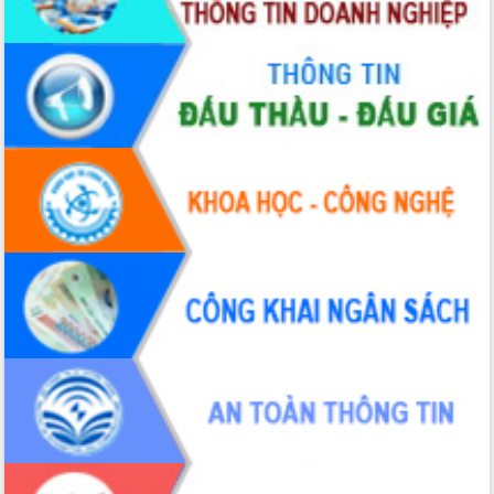
Hội thảo góp ý hồ sơ điều chỉnh quy
hoạch tỉnh Đắk Lắk thời kỳ 2021-2030,
tầm nhìn đến năm 2050
Nâng cao hiệu quả hoạt động của các
doanh nghiệp nhà nước
Hội nghị triển khai kết nối mạng
truyền số liệu chuyên dùng phục vụ cơ
quan Đảng, Nhà nước
Lễ phát động chuỗi hoạt động chung
tay làm sạch môi trường
Xã Ea Kar bước chuyển mình trong
công tác cải cách hành chính mô hình
mới
UBND tỉnh họp báo định kỳ tháng 4
năm 2026
Hội thảo khoa học “Giải pháp thúc đẩy
phát triển nền kinh tế xanh tại tỉnh
Đắk Lắk”
Tăng cường giám sát, đôn đốc thực
hiện nhiệm vụ quản lý tài sản công
hàng tuần