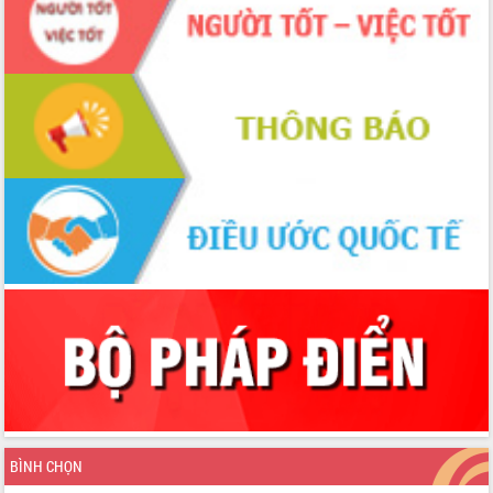
Tháo gỡ những vướng mắc, đẩy mạnh
công tác cải cách thủ tục hành chính
tại Trung tâm Phục vụ hành chính
công tỉnh
Đắk Lắk: Tôn vinh 46 giải pháp tại Hội
thi Sáng tạo Kỹ thuật 2024 - 2025
Đắk Lắk rà soát, điều chỉnh Đề án 190
về phát triển nuôi trồng thủy sản
Phó Chủ tịch UBND tỉnh Đắk Lắk
Trương Công Thái kiểm tra thực địa
Dự án cao tốc Khánh Hòa - Buôn Ma
Thuột
Định vị cà phê Việt Nam như một “di
sản sống” trong dòng chảy toàn cầu
Xây dựng nông thôn mới: Nâng cao đời
sống người dân từ những mô hình thiết
thực
Quyết liệt tháo gỡ vướng mắc, đẩy
nhanh tiến độ các dự án trọng điểm
BÌNH CHỌN
trong Khu kinh tế Nam Phú Yên