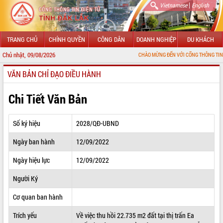
|
Vietnamese
English
TRANG CHỦ
CHÍNH QUYỀN
CÔNG DÂN
DOANH NGHIỆP
DU KHÁCH
Chủ nhật, 09/08/2026
CHÀO MỪNG ĐẾN VỚI CỔNG THÔNG TIN ĐIỆN TỬ TỈNH
VĂN BẢN CHỈ ĐẠO ĐIỀU HÀNH
GIỚI THIỆU
LÃNH ĐẠO UBND TỈNH
Chi Tiết Văn Bản
TIN TỨC SỰ KIỆN
Số ký hiệu
2028/QĐ-UBND
SỞ, BAN, NGÀNH
Ngày ban hành
12/09/2022
UBND CÁC XÃ, PHƯỜNG
Ngày hiệu lực
12/09/2022
THÔNG TIN CHỈ ĐẠO ĐIỀU HÀNH
Người Ký
HỆ THỐNG VĂN BẢN
Cơ quan ban hành
Trích yếu
Về việc thu hồi 22.735 m2 đất tại thị trấn Ea
VĂN BẢN HĐND TỈNH