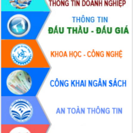
UBND tỉnh họp báo định kỳ tháng 4
năm 2026
Hội thảo khoa học “Giải pháp thúc đẩy
phát triển nền kinh tế xanh tại tỉnh
Đắk Lắk”
Tăng cường giám sát, đôn đốc thực
hiện nhiệm vụ quản lý tài sản công
hàng tuần
Tháo gỡ những vướng mắc, đẩy mạnh
công tác cải cách thủ tục hành chính
tại Trung tâm Phục vụ hành chính
công tỉnh
Đắk Lắk: Tôn vinh 46 giải pháp tại Hội
thi Sáng tạo Kỹ thuật 2024 - 2025
Đắk Lắk rà soát, điều chỉnh Đề án 190
về phát triển nuôi trồng thủy sản
Phó Chủ tịch UBND tỉnh Đắk Lắk
Trương Công Thái kiểm tra thực địa
Dự án cao tốc Khánh Hòa - Buôn Ma
Thuột