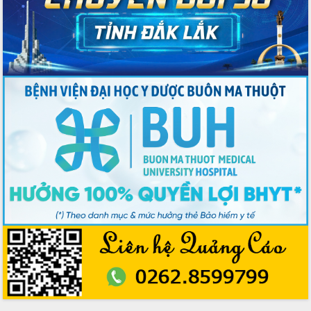
Chương trình “Gặp gỡ hữu nghị –
Friendship Meeting New Year 2026”
Bầu cử Quốc hội và HĐND: Cử tri Đắk
Lắk gửi gắm niềm tin, kỳ vọng vào lá
phiếu
Đắk Lắk sẵn sàng các điều kiện cho
Ngày hội bầu cử đại biểu Quốc hội
khóa XVI và HĐND các cấp nhiệm kỳ
2026-2031
Đảm bảo cuộc bầu cử đại biểu Quốc
hội và đại biểu HĐND các cấp diễn ra
an toàn, hiệu quả, đúng quy định
Thủ tướng Chính phủ Phạm Minh Chính
kiểm tra, chỉ đạo hoàn thành các dự
án cao tốc và thăm khu tái định cư tại
Đắk Lắk
Sôi nổi Hội đua ngựa truyền thống Gò
Thì Thùng mừng Xuân Bính Ngọ 2026
Lãnh đạo tỉnh dâng hương tưởng niệm
tại Đập Đồng Cam đầu Xuân Bính Ngọ
Ngành nông nghiệp phấn đấu tăng