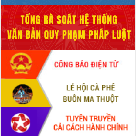
sầu riêng tại Đắk Lắk
Trình diễn nghệ thuật chế biến các
món ăn từ sầu riêng
Đắk Lắk công bố Quy hoạch và xúc
tiến đầu tư tỉnh
Ngành cá ngừ Đắk Lắk chủ động thích
ứng để giữ vững thị trường xuất khẩu
Diễn đàn Kinh tế tư nhân Việt Nam đột
phá cơ chế - Hợp tác công tư
Đề án 06 tạo bước ngoặt đột phá trong
cải cách hành chính tỉnh Đắk Lắk
Kết nối tour, đẩy mạnh chuyển đổi số
để phát triển du lịch Đắk Lắk
Khởi động Dự án Đầu tư xây dựng hạ
tầng kỹ thuật Cụm công nghiệp Tân
Tiến
Gặp mặt các cơ quan báo chí nhân Kỷ
niệm 101 năm Ngày Báo chí Cách
mạng Việt Nam
Đắk Lắk sơ kết 4 năm triển khai thực