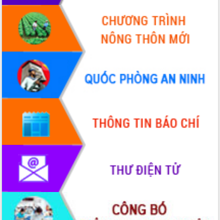
hiện Đề án 06 của Chính phủ
Họp báo thông tin về Hội nghị Công bố
Quy hoạch và Xúc tiến đầu tư tỉnh Đắk
Lắk
Khơi thông điểm nghẽn, đẩy nhanh
giải ngân vốn khắc phục thiên tai
HĐND tỉnh thông qua điều chỉnh Quy
hoạch tỉnh thời kỳ 2021-2030
Hội thảo góp ý hồ sơ điều chỉnh quy
hoạch tỉnh Đắk Lắk thời kỳ 2021-2030,
tầm nhìn đến năm 2050
Nâng cao hiệu quả hoạt động của các
doanh nghiệp nhà nước
Hội nghị triển khai kết nối mạng
truyền số liệu chuyên dùng phục vụ cơ
quan Đảng, Nhà nước
Lễ phát động chuỗi hoạt động chung
tay làm sạch môi trường
Xã Ea Kar bước chuyển mình trong
công tác cải cách hành chính mô hình
mới