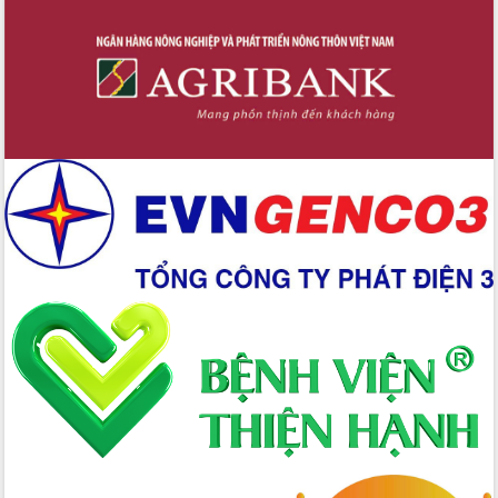
Hồ Thị Nguyên Thảo làm việc tại Trung
tâm Phục vụ hành chính công xã Ea
Phê
Xây dựng nền hành chính số đồng
hành cùng nông dân dân, doanh nghiệp
Giai đoạn 2026-2030, Đắk Lắk phấn
đấu có 77% xã đạt chuẩn nông thôn
mới
Chuyển đổi số 'mở đường' cho nông
nghiệp Đắk Lắk tăng trưởng bứt phá
Triển khai đồng bộ đo đạc, lập hồ sơ
địa chính, hoàn thiện cơ sở dữ liệu đất
đai
Ứng dụng sinh trắc học - Bước tiến
trong hành trình chuyển đổi số tại Đắk
Lắk
Đắk Lắk nâng cao hiệu quả công tác
Đảng từ Sổ tay đảng viên điện tử
Đắk Lắk đẩy mạnh nuôi biển công
nghệ, hướng tới phát triển thủy sản
bền vững