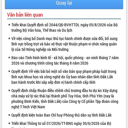
Quay lại
VIDEO
Văn bản liên quan
Triển khai Quyết định số 2044/QĐ-BVHTTDL ngày 05/8/2026 của Bộ
trưởng Bộ Văn hóa, Thể thao và Du lịch
Về việc công bố Danh mục thủ tục hành chính được sửa đổi, bổ sung
lĩnh vực trồng trọt và bảo vệ thực vật thuộc phạm vi chức năng quản
lý của Sở Nông nghiệp và Môi trường
Báo cáo Tình hình kinh tế - xã hội, quốc phòng - an ninh tháng 7 năm
2026 và chương trình công tác tháng 8 năm 2026
Trailer Lễ hội Sầu riêng Đắk Lắk năm
2026
Quyết định Về việc bãi bỏ một số văn bản quy phạm pháp luật trong
lĩnh vực khoa học và công nghệ do Ủy ban nhân dân tỉnh Đắk Lắk
Khám bệnh, cấp phát thuốc miễn phí
ban hành trước khi sắp xếp đơn vị hành chính cấp tỉnh
và tặng quà người dân xã Cư Pui
Hội nghị UBND tỉnh Đắk Lắk thường kỳ
Quyết định chấp thuận điều chỉnh chủ trương đầu tư dự án Xây dựng
nhà máy xử lý rác thải tại thành phố Tuy Hòa, tỉnh Phú Yên (nay là
tháng 7/2026
phường Bình Kiến, tỉnh Đắk Lắk) của Công ty Cổ phần Tập đoàn công
Lễ truy tặng danh hiệu “Bà Mẹ Việt
nghệ T-Tech Việt Nam
ALBUM ẢNH
Nam Anh hùng” và trao Huân chương
Lao động
Quyết định kiện toàn Ban Chỉ huy Phòng thủ dân sự tỉnh Đắk Lắk
UBND tỉnh Đắk Lắk triển khai nhiệm
Triển khai Thông tư số 07/2026/TT-BNG ngày 30/6/2026 của Bộ
vụ 6 tháng cuối năm 2026