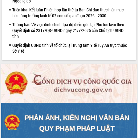
Ngoại giao
Kỳ họp thứ Hai, Hội đồng nhân dân
Triển khai Kết luận Phiên họp lần thứ tư Ban Chỉ đạo thực hiện mục
tỉnh khóa XI quyết nghị nhiều nội dung
tiêu tăng trưởng kinh tế 02 con số giai đoạn 2026 - 2030
quan trọng
Thông báo Về việc đính chính tọa độ điểm góc tại Phụ lục kèm theo
Bí thư Tỉnh ủy Lương Nguyễn Minh
Quyết định số 2317/QĐ-UBND ngày 21/7/2026 của Chủ tịch UBND
Triết thăm, tặng quà người có công với
tỉnh
cách mạng
LIÊN KẾT WEB
Quyết định UBND tỉnh về tổ chức lại Trung tâm Y tế Tuy An trực thuộc
Rà soát, hoàn thiện hệ thống thiết chế
Sở Y tế
văn hóa, thể thao đáp ứng yêu cầu
phát triển mới
Thường trực HĐND tỉnh Đắk Lắk gặp
mặt Đoàn chuyên gia y tế TP. Hồ Chí
Minh
Lễ truy điệu và an táng hài cốt liệt sĩ
tại Nghĩa trang Liệt sĩ xã Sơn Hòa
Bàn giải pháp tháo gỡ khó khăn trong
xuất khẩu sầu riêng và triển khai quy
định EUDR
Thứ trưởng Bộ Nông nghiệp và Môi
trường Nguyễn Hoàng Hiệp khảo sát
vùng trồng và doanh nghiệp đóng gói