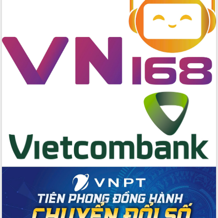
Tập huấn nâng cao năng lực triển khai
chuyển đổi số cho cán bộ, công chức
cấp xã
Đắk Lắk phát động hưởng ứng Ngày
Quyền của người tiêu dùng Việt Nam
2026
Đẩy mạnh cải cách hành chính, quyết
tâm đạt được mục tiêu tăng trưởng
hai con số trong năm 2026
Tổ chức trang trọng Lễ hội Đền thờ
Lương Văn Chánh năm 2026
Phó Bí thư Tỉnh ủy Đắk Lắk Đỗ Hữu
Huy giữ chức Bí thư Đảng ủy Ủy Ban
Nhân dân tỉnh
Bệnh án điện tử thúc đẩy chuyển đổi
số y tế tại Đắk Lắk
Chuyển đổi số thư viện: Mở rộng
không gian tri thức trong thời đại số
Đánh giá, rút kinh nghiệm công tác tổ
chức diễn tập trước ngày bầu cử