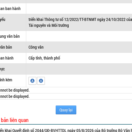
uan ban hành
 yếu
triển khai Thông tư số 12/2022/TT-BTNMT ngày 24/10/2022 củ
Tài nguyên và Môi trường
dung văn bản
văn bản
Công văn
ban hành
Cấp tỉnh, thành phố
vực
ính kèm
nnot be displayed.
nnot be displayed.
Quay lại
 bản liên quan
iển khai Quyết định số 2044/QĐ-BVHTTDL ngày 05/8/2026 của Bộ trưởng Bộ Văn 