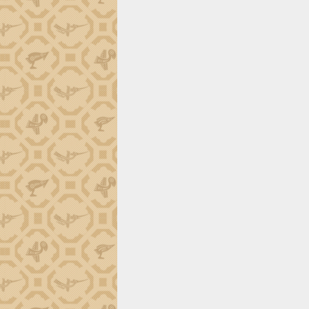
trường Nguyễn Hoàng Hiệp khảo sát
vùng trồng và doanh nghiệp đóng gói
sầu riêng tại Đắk Lắk
Trình diễn nghệ thuật chế biến các
món ăn từ sầu riêng
Đắk Lắk công bố Quy hoạch và xúc
tiến đầu tư tỉnh
Ngành cá ngừ Đắk Lắk chủ động thích
ứng để giữ vững thị trường xuất khẩu
Diễn đàn Kinh tế tư nhân Việt Nam đột
phá cơ chế - Hợp tác công tư
Đề án 06 tạo bước ngoặt đột phá trong
cải cách hành chính tỉnh Đắk Lắk
Kết nối tour, đẩy mạnh chuyển đổi số
để phát triển du lịch Đắk Lắk
Khởi động Dự án Đầu tư xây dựng hạ
tầng kỹ thuật Cụm công nghiệp Tân
Tiến
Gặp mặt các cơ quan báo chí nhân Kỷ
niệm 101 năm Ngày Báo chí Cách
mạng Việt Nam