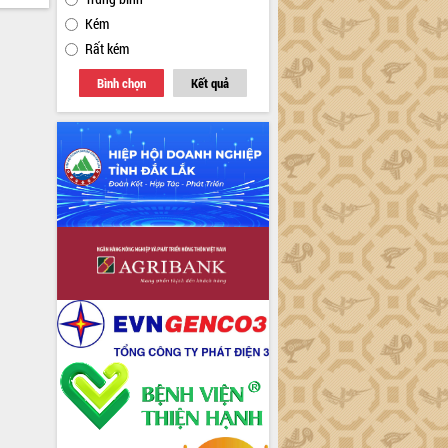
Kém
Rất kém
Bình chọn
Kết quả