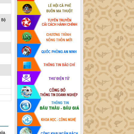
a Bộ
hóa,