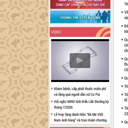
Th
Về
và
Bá
tr
VIDEO
Qu
cô
ch
Qu
th
Cô
Qu
Tr
Khám bệnh, cấp phát thuốc miễn phí
và tặng quà người dân xã Cư Pui
Tr
tế
Hội nghị UBND tỉnh Đắk Lắk thường kỳ
tháng 7/2026
Th
23
Lễ truy tặng danh hiệu “Bà Mẹ Việt
Nam Anh hùng” và trao Huân chương
Qu
Lao động