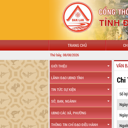
TRANG CHỦ
CH
Thứ bảy, 08/08/2026
VĂN B
GIỚI THIỆU
Chi
LÃNH ĐẠO UBND TỈNH
TIN TỨC SỰ KIỆN
Số ký
SỞ, BAN, NGÀNH
Ngày
UBND CÁC XÃ, PHƯỜNG
Ngày 
THÔNG TIN CHỈ ĐẠO ĐIỀU HÀNH
Ngườ