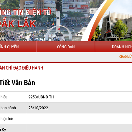
ÍNH QUYỀN
CÔNG DÂN
DOANH NGH
CHÀO MỪNG ĐẾN VỚI CỔ
ẢN CHỈ ĐẠO ĐIỀU HÀNH
 Tiết Văn Bản
 hiệu
9253/UBND-TH
 ban hành
28/10/2022
hiệu lực
i Ký