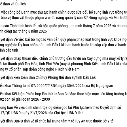
ể thao và Du lịch
 việc công bố Danh mục thủ tục hành chính được sửa đổi, bổ sung lĩnh vực trồng tr
 bảo vệ thực vật thuộc phạm vi chức năng quản lý của Sở Nông nghiệp và Môi trư
o cáo Tình hình kinh tế - xã hội, quốc phòng - an ninh tháng 7 năm 2026 và chươn
ình công tác tháng 8 năm 2026
yết định Về việc bãi bỏ một số văn bản quy phạm pháp luật trong lĩnh vực khoa họ
ng nghệ do Ủy ban nhân dân tỉnh Đắk Lắk ban hành trước khi sắp xếp đơn vị hành
ính cấp tỉnh
yết định chấp thuận điều chỉnh chủ trương đầu tư dự án Xây dựng nhà máy xử lý r
ải tại thành phố Tuy Hòa, tỉnh Phú Yên (nay là phường Bình Kiến, tỉnh Đắk Lắk) củ
ng ty Cổ phần Tập đoàn công nghệ T-Tech Việt Nam
yết định kiện toàn Ban Chỉ huy Phòng thủ dân sự tỉnh Đắk Lắk
iển khai Thông tư số 07/2026/TT-BNG ngày 30/6/2026 của Bộ Ngoại giao
iển khai Kết luận Phiên họp lần thứ tư Ban Chỉ đạo thực hiện mục tiêu tăng trưởng k
 02 con số giai đoạn 2026 - 2030
ông báo Về việc đính chính tọa độ điểm góc tại Phụ lục kèm theo Quyết định số
17/QĐ-UBND ngày 21/7/2026 của Chủ tịch UBND tỉnh
yết định UBND tỉnh về tổ chức lại Trung tâm Y tế Tuy An trực thuộc Sở Y tế