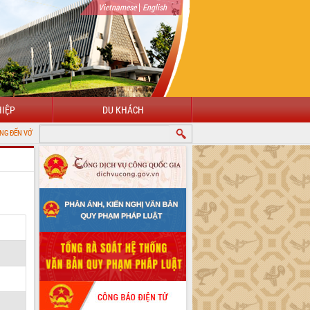
|
Vietnamese
English
IỆP
DU KHÁCH
NG THÔNG TIN ĐIỆN TỬ TỈNH ĐẮK LẮK