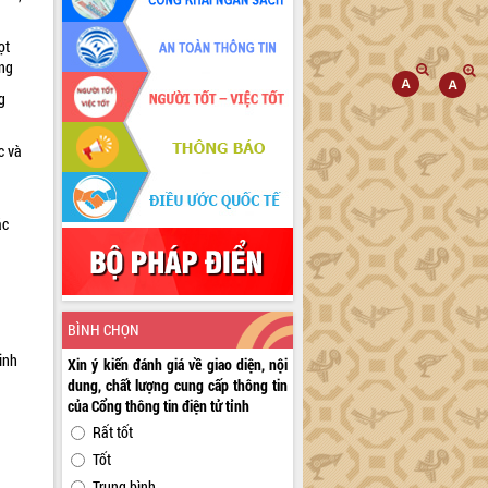
ọt
ờng
g
c và
ác
a
BÌNH CHỌN
inh
Xin ý kiến đánh giá về giao diện, nội
dung, chất lượng cung cấp thông tin
của Cổng thông tin điện tử tỉnh
Rất tốt
Tốt
Trung bình