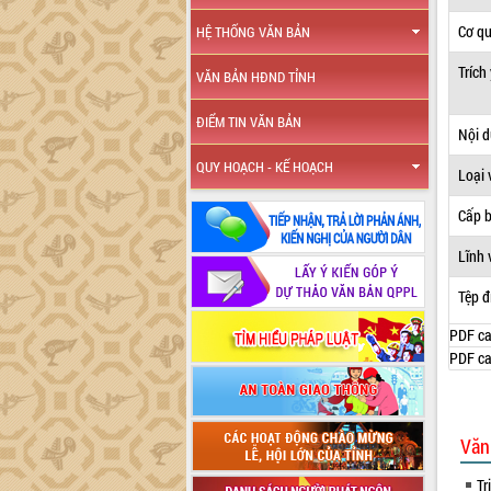
Cơ q
HỆ THỐNG VĂN BẢN
Trích
VĂN BẢN HĐND TỈNH
ĐIỂM TIN VĂN BẢN
Nội 
QUY HOẠCH - KẾ HOẠCH
Loại 
Cấp 
Lĩnh 
Tệp đ
PDF ca
PDF ca
Văn
Tr