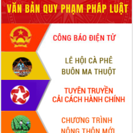
món ăn từ sầu riêng
Đắk Lắk công bố Quy hoạch và xúc
tiến đầu tư tỉnh
Ngành cá ngừ Đắk Lắk chủ động thích
ứng để giữ vững thị trường xuất khẩu
Diễn đàn Kinh tế tư nhân Việt Nam đột
phá cơ chế - Hợp tác công tư
Đề án 06 tạo bước ngoặt đột phá trong
cải cách hành chính tỉnh Đắk Lắk
Kết nối tour, đẩy mạnh chuyển đổi số
để phát triển du lịch Đắk Lắk
Khởi động Dự án Đầu tư xây dựng hạ
tầng kỹ thuật Cụm công nghiệp Tân
Tiến
Gặp mặt các cơ quan báo chí nhân Kỷ
niệm 101 năm Ngày Báo chí Cách
mạng Việt Nam
Đắk Lắk sơ kết 4 năm triển khai thực
hiện Đề án 06 của Chính phủ
Họp báo thông tin về Hội nghị Công bố