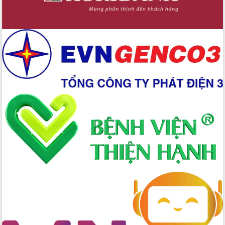
Xây dựng nền hành chính số đồng
hành cùng nông dân dân, doanh nghiệp
Giai đoạn 2026-2030, Đắk Lắk phấn
đấu có 77% xã đạt chuẩn nông thôn
mới
Chuyển đổi số 'mở đường' cho nông
nghiệp Đắk Lắk tăng trưởng bứt phá
Triển khai đồng bộ đo đạc, lập hồ sơ
địa chính, hoàn thiện cơ sở dữ liệu đất
đai
Ứng dụng sinh trắc học - Bước tiến
trong hành trình chuyển đổi số tại Đắk
Lắk
Đắk Lắk nâng cao hiệu quả công tác
Đảng từ Sổ tay đảng viên điện tử
Đắk Lắk đẩy mạnh nuôi biển công
nghệ, hướng tới phát triển thủy sản
bền vững
Tập huấn nâng cao năng lực triển khai
chuyển đổi số cho cán bộ, công chức