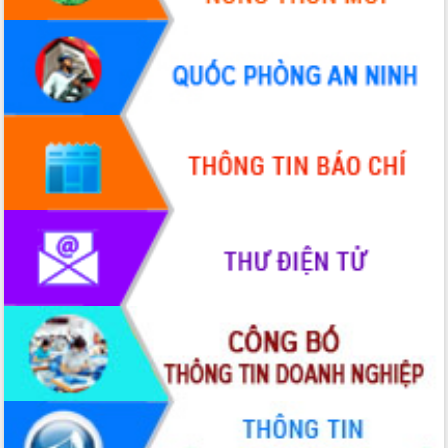
Quy hoạch và Xúc tiến đầu tư tỉnh Đắk
Lắk
Khơi thông điểm nghẽn, đẩy nhanh
giải ngân vốn khắc phục thiên tai
HĐND tỉnh thông qua điều chỉnh Quy
hoạch tỉnh thời kỳ 2021-2030
Hội thảo góp ý hồ sơ điều chỉnh quy
hoạch tỉnh Đắk Lắk thời kỳ 2021-2030,
tầm nhìn đến năm 2050
Nâng cao hiệu quả hoạt động của các
doanh nghiệp nhà nước
Hội nghị triển khai kết nối mạng
truyền số liệu chuyên dùng phục vụ cơ
quan Đảng, Nhà nước
Lễ phát động chuỗi hoạt động chung
tay làm sạch môi trường
Xã Ea Kar bước chuyển mình trong
công tác cải cách hành chính mô hình
mới
UBND tỉnh họp báo định kỳ tháng 4
năm 2026