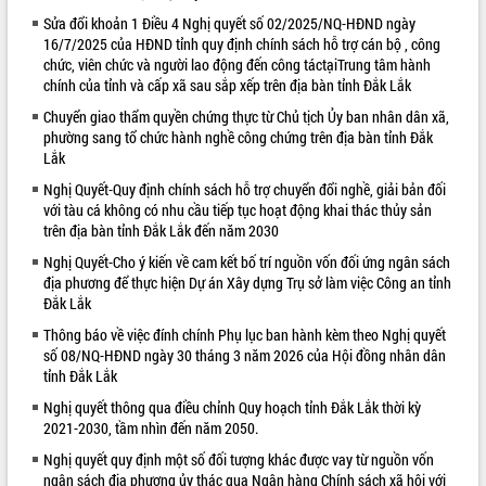
Sửa đổi khoản 1 Điều 4 Nghị quyết số 02/2025/NQ-HĐND ngày
VIDEO
16/7/2025 của HĐND tỉnh quy định chính sách hỗ trợ cán bộ , công
chức, viên chức và người lao động đến công táctạiTrung tâm hành
chính của tỉnh và cấp xã sau sắp xếp trên địa bàn tỉnh Đắk Lắk
Chuyển giao thẩm quyền chứng thực từ Chủ tịch Ủy ban nhân dân xã,
phường sang tổ chức hành nghề công chứng trên địa bàn tỉnh Đắk
Lắk
Nghị Quyết-Quy định chính sách hỗ trợ chuyển đổi nghề, giải bản đối
với tàu cá không có nhu cầu tiếp tục hoạt động khai thác thủy sản
trên địa bàn tỉnh Đắk Lắk đến năm 2030
Khám bệnh, cấp phát thuốc miễn phí
Nghị Quyết-Cho ý kiến về cam kết bố trí nguồn vốn đối ứng ngân sách
và tặng quà người dân xã Cư Pui
địa phương để thực hiện Dự án Xây dựng Trụ sở làm việc Công an tỉnh
Hội nghị UBND tỉnh Đắk Lắk thường kỳ
Đắk Lắk
tháng 7/2026
Thông báo về việc đính chính Phụ lục ban hành kèm theo Nghị quyết
Lễ truy tặng danh hiệu “Bà Mẹ Việt
số 08/NQ-HĐND ngày 30 tháng 3 năm 2026 của Hội đồng nhân dân
Nam Anh hùng” và trao Huân chương
tỉnh Đắk Lắk
Lao động
Nghị quyết thông qua điều chỉnh Quy hoạch tỉnh Đắk Lắk thời kỳ
ALBUM ẢNH
UBND tỉnh Đắk Lắk triển khai nhiệm
2021-2030, tầm nhìn đến năm 2050.
vụ 6 tháng cuối năm 2026
Nghị quyết quy định một số đối tượng khác được vay từ nguồn vốn
Kỳ họp thứ Hai, Hội đồng nhân dân
ngân sách địa phương ủy thác qua Ngân hàng Chính sách xã hội với
tỉnh khóa XI quyết nghị nhiều nội dung