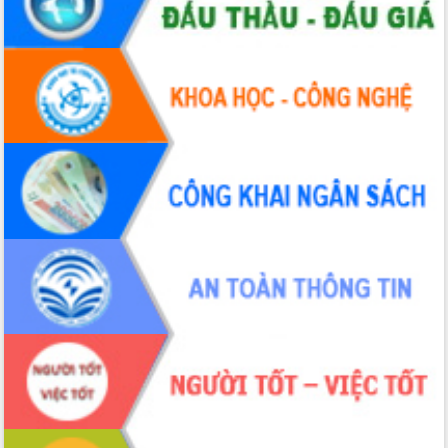
Hội thảo khoa học “Giải pháp thúc đẩy
phát triển nền kinh tế xanh tại tỉnh
Đắk Lắk”
Tăng cường giám sát, đôn đốc thực
hiện nhiệm vụ quản lý tài sản công
hàng tuần
Tháo gỡ những vướng mắc, đẩy mạnh
công tác cải cách thủ tục hành chính
tại Trung tâm Phục vụ hành chính
công tỉnh
Đắk Lắk: Tôn vinh 46 giải pháp tại Hội
thi Sáng tạo Kỹ thuật 2024 - 2025
Đắk Lắk rà soát, điều chỉnh Đề án 190
về phát triển nuôi trồng thủy sản
Phó Chủ tịch UBND tỉnh Đắk Lắk
Trương Công Thái kiểm tra thực địa
Dự án cao tốc Khánh Hòa - Buôn Ma
Thuột
Định vị cà phê Việt Nam như một “di
sản sống” trong dòng chảy toàn cầu