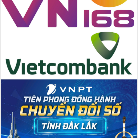
cấp xã
Đắk Lắk phát động hưởng ứng Ngày
Quyền của người tiêu dùng Việt Nam
2026
Đẩy mạnh cải cách hành chính, quyết
tâm đạt được mục tiêu tăng trưởng
hai con số trong năm 2026
Tổ chức trang trọng Lễ hội Đền thờ
Lương Văn Chánh năm 2026
Phó Bí thư Tỉnh ủy Đắk Lắk Đỗ Hữu
Huy giữ chức Bí thư Đảng ủy Ủy Ban
Nhân dân tỉnh
Bệnh án điện tử thúc đẩy chuyển đổi
số y tế tại Đắk Lắk
Chuyển đổi số thư viện: Mở rộng
không gian tri thức trong thời đại số
Đánh giá, rút kinh nghiệm công tác tổ
chức diễn tập trước ngày bầu cử
Chương trình “Gặp gỡ hữu nghị –
Friendship Meeting New Year 2026”