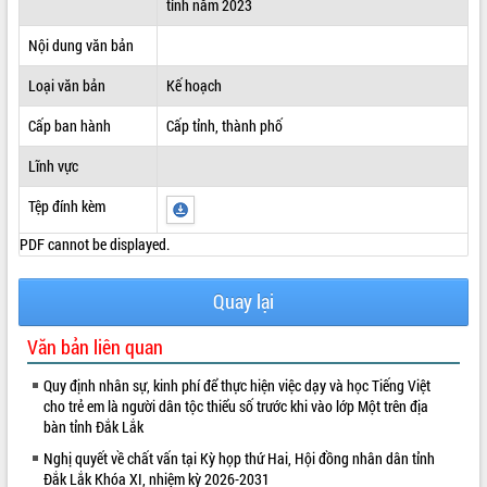
tỉnh năm 2023
ĐIỂM TIN VĂN BẢN
Nội dung văn bản
QUY HOẠCH - KẾ HOẠCH
Loại văn bản
Kế hoạch
Cấp ban hành
Cấp tỉnh, thành phố
Lĩnh vực
Tệp đính kèm
PDF cannot be displayed.
Quay lại
Văn bản liên quan
Quy định nhân sự, kinh phí để thực hiện việc dạy và học Tiếng Việt
cho trẻ em là người dân tộc thiểu số trước khi vào lớp Một trên địa
bàn tỉnh Đắk Lắk
Nghị quyết về chất vấn tại Kỳ họp thứ Hai, Hội đồng nhân dân tỉnh
Đắk Lắk Khóa XI, nhiệm kỳ 2026-2031