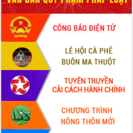
món ăn từ sầu riêng
Đắk Lắk công bố Quy hoạch và xúc
tiến đầu tư tỉnh
Ngành cá ngừ Đắk Lắk chủ động thích
ứng để giữ vững thị trường xuất khẩu
Diễn đàn Kinh tế tư nhân Việt Nam đột
phá cơ chế - Hợp tác công tư
Đề án 06 tạo bước ngoặt đột phá trong
cải cách hành chính tỉnh Đắk Lắk
Kết nối tour, đẩy mạnh chuyển đổi số
để phát triển du lịch Đắk Lắk
Khởi động Dự án Đầu tư xây dựng hạ
tầng kỹ thuật Cụm công nghiệp Tân
Tiến
Gặp mặt các cơ quan báo chí nhân Kỷ
niệm 101 năm Ngày Báo chí Cách
mạng Việt Nam
Đắk Lắk sơ kết 4 năm triển khai thực
hiện Đề án 06 của Chính phủ
Họp báo thông tin về Hội nghị Công bố