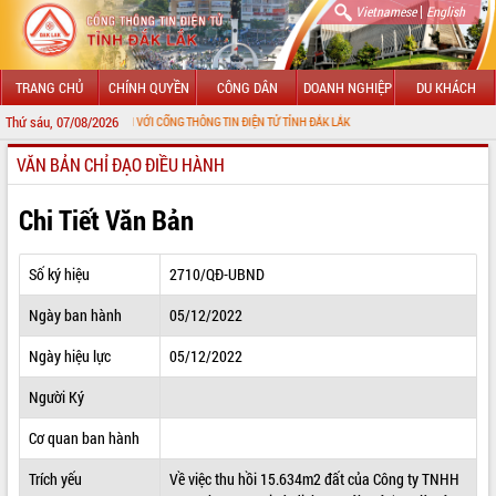
|
Vietnamese
English
TRANG CHỦ
CHÍNH QUYỀN
CÔNG DÂN
DOANH NGHIỆP
DU KHÁCH
Thứ sáu, 07/08/2026
ÀO MỪNG ĐẾN VỚI CỔNG THÔNG TIN ĐIỆN TỬ TỈNH ĐẮK LẮK
VĂN BẢN CHỈ ĐẠO ĐIỀU HÀNH
GIỚI THIỆU
LÃNH ĐẠO UBND TỈNH
Chi Tiết Văn Bản
TIN TỨC SỰ KIỆN
Số ký hiệu
2710/QĐ-UBND
SỞ, BAN, NGÀNH
Ngày ban hành
05/12/2022
UBND CÁC XÃ, PHƯỜNG
Ngày hiệu lực
05/12/2022
THÔNG TIN CHỈ ĐẠO ĐIỀU HÀNH
Người Ký
HỆ THỐNG VĂN BẢN
Cơ quan ban hành
Trích yếu
Về việc thu hồi 15.634m2 đất của Công ty TNHH
VĂN BẢN HĐND TỈNH