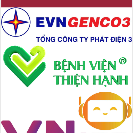
Xây dựng nền hành chính số đồng
hành cùng nông dân dân, doanh nghiệp
Giai đoạn 2026-2030, Đắk Lắk phấn
đấu có 77% xã đạt chuẩn nông thôn
mới
Chuyển đổi số 'mở đường' cho nông
nghiệp Đắk Lắk tăng trưởng bứt phá
Triển khai đồng bộ đo đạc, lập hồ sơ
địa chính, hoàn thiện cơ sở dữ liệu đất
đai
Ứng dụng sinh trắc học - Bước tiến
trong hành trình chuyển đổi số tại Đắk
Lắk
Đắk Lắk nâng cao hiệu quả công tác
Đảng từ Sổ tay đảng viên điện tử
Đắk Lắk đẩy mạnh nuôi biển công
nghệ, hướng tới phát triển thủy sản
bền vững
Tập huấn nâng cao năng lực triển khai
chuyển đổi số cho cán bộ, công chức