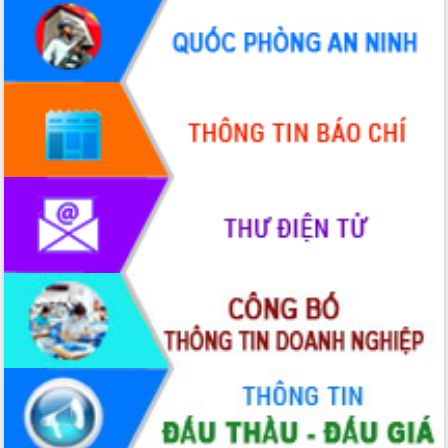
Quy hoạch và Xúc tiến đầu tư tỉnh Đắk
Lắk
Khơi thông điểm nghẽn, đẩy nhanh
giải ngân vốn khắc phục thiên tai
HĐND tỉnh thông qua điều chỉnh Quy
hoạch tỉnh thời kỳ 2021-2030
Hội thảo góp ý hồ sơ điều chỉnh quy
hoạch tỉnh Đắk Lắk thời kỳ 2021-2030,
tầm nhìn đến năm 2050
Nâng cao hiệu quả hoạt động của các
doanh nghiệp nhà nước
Hội nghị triển khai kết nối mạng
truyền số liệu chuyên dùng phục vụ cơ
quan Đảng, Nhà nước
Lễ phát động chuỗi hoạt động chung
tay làm sạch môi trường
Xã Ea Kar bước chuyển mình trong
công tác cải cách hành chính mô hình
mới
UBND tỉnh họp báo định kỳ tháng 4
năm 2026