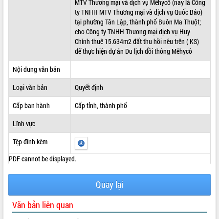
MTV Thương mại và dịch vụ Mêhycô (nay là Công
ty TNHH MTV Thương mại và dịch vụ Quốc Bảo)
ĐIỂM TIN VĂN BẢN
tại phường Tân Lập, thành phố Buôn Ma Thuột;
cho Công ty TNHH Thương mại dịch vụ Huy
QUY HOẠCH - KẾ HOẠCH
Chính thuê 15.634m2 đất thu hồi nêu trên ( KS)
để thực hiện dự án Du lịch đồi thông Mêhycô
Nội dung văn bản
Loại văn bản
Quyết định
Cấp ban hành
Cấp tỉnh, thành phố
Lĩnh vực
Tệp đính kèm
PDF cannot be displayed.
Quay lại
Văn bản liên quan