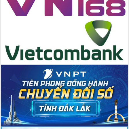
cấp xã
Đắk Lắk phát động hưởng ứng Ngày
Quyền của người tiêu dùng Việt Nam
2026
Đẩy mạnh cải cách hành chính, quyết
tâm đạt được mục tiêu tăng trưởng
hai con số trong năm 2026
Tổ chức trang trọng Lễ hội Đền thờ
Lương Văn Chánh năm 2026
Phó Bí thư Tỉnh ủy Đắk Lắk Đỗ Hữu
Huy giữ chức Bí thư Đảng ủy Ủy Ban
Nhân dân tỉnh
Bệnh án điện tử thúc đẩy chuyển đổi
số y tế tại Đắk Lắk
Chuyển đổi số thư viện: Mở rộng
không gian tri thức trong thời đại số
Đánh giá, rút kinh nghiệm công tác tổ
chức diễn tập trước ngày bầu cử
Chương trình “Gặp gỡ hữu nghị –
Friendship Meeting New Year 2026”