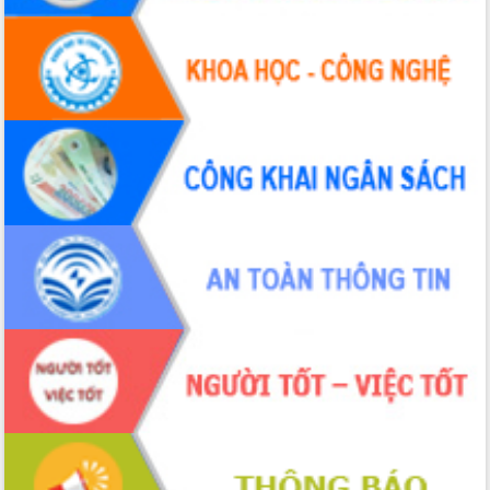
Hội thảo khoa học “Giải pháp thúc đẩy
phát triển nền kinh tế xanh tại tỉnh
Đắk Lắk”
Tăng cường giám sát, đôn đốc thực
hiện nhiệm vụ quản lý tài sản công
hàng tuần
Tháo gỡ những vướng mắc, đẩy mạnh
công tác cải cách thủ tục hành chính
tại Trung tâm Phục vụ hành chính
công tỉnh
Đắk Lắk: Tôn vinh 46 giải pháp tại Hội
thi Sáng tạo Kỹ thuật 2024 - 2025
Đắk Lắk rà soát, điều chỉnh Đề án 190
về phát triển nuôi trồng thủy sản
Phó Chủ tịch UBND tỉnh Đắk Lắk
Trương Công Thái kiểm tra thực địa
Dự án cao tốc Khánh Hòa - Buôn Ma
Thuột
Định vị cà phê Việt Nam như một “di
sản sống” trong dòng chảy toàn cầu