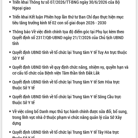
Triển khai Thông tư số 07/2026/TT-BNG ngày 30/6/2026 của Bộ
Ngoại giao
VIDEO
Triển khai Kết luận Phiên họp lần thứ tư Ban Chỉ đạo thực hiện mục
tiêu tăng trưởng kinh tế 02 con số giai đoạn 2026 - 2030
Thông báo Về việc đính chính tọa độ điểm góc tại Phụ lục kèm theo
Quyết định số 2317/QĐ-UBND ngày 21/7/2026 của Chủ tịch UBND
tỉnh
Quyết định UBND tỉnh về tổ chức lại Trung tâm Y tế Tuy An trực thuộc
Sở Y tế
Quyết định UBND tỉnh về quy định chức năng, nhiệm vụ, quyền hạn và
Khám bệnh, cấp phát thuốc miễn phí
cơ cấu tổ chức của Bệnh viện Tâm thần tỉnh Đắk Lắk
và tặng quà người dân xã Cư Pui
Quyết định UBND tỉnh về tổ chức lại Trung tâm Y tế Sơn Hòa trực
Hội nghị UBND tỉnh Đắk Lắk thường kỳ
thuộc Sở Y tế
tháng 7/2026
Quyết định UBND tỉnh về tổ chức lại Trung tâm Y tế Sông Cầu trực
Lễ truy tặng danh hiệu “Bà Mẹ Việt
thuộc Sở Y tế
Nam Anh hùng” và trao Huân chương
Lao động
Về việc công bố Danh mục thủ tục hành chính được sửa đổi, bổ sung,
ALBUM ẢNH
trong lĩnh vực nhà ở thuộc phạm vi chức năng quản lý của Sở Xây
UBND tỉnh Đắk Lắk triển khai nhiệm
dựng
vụ 6 tháng cuối năm 2026
Kỳ họp thứ Hai, Hội đồng nhân dân
Quyết định UBND tỉnh về tổ chức lại Trung tâm Y tế Tây Hòa trực
tỉnh khóa XI quyết nghị nhiều nội dung
thuộc Sở Y tế