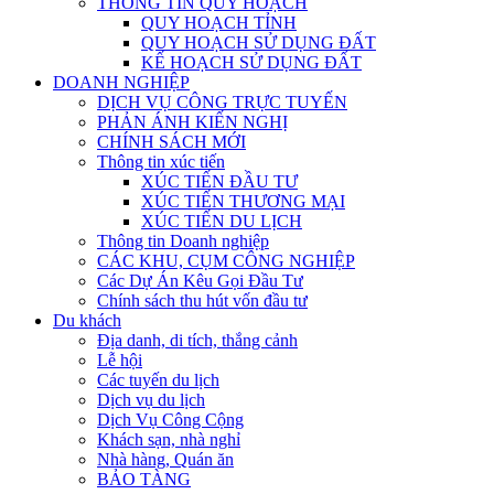
THÔNG TIN QUY HOẠCH
QUY HOẠCH TỈNH
QUY HOẠCH SỬ DỤNG ĐẤT
KẾ HOẠCH SỬ DỤNG ĐẤT
DOANH NGHIỆP
DỊCH VỤ CÔNG TRỰC TUYẾN
PHẢN ÁNH KIẾN NGHỊ
CHÍNH SÁCH MỚI
Thông tin xúc tiến
XÚC TIẾN ĐẦU TƯ
XÚC TIẾN THƯƠNG MẠI
XÚC TIẾN DU LỊCH
Thông tin Doanh nghiệp
CÁC KHU, CỤM CÔNG NGHIỆP
Các Dự Án Kêu Gọi Đầu Tư
Chính sách thu hút vốn đầu tư
Du khách
Địa danh, di tích, thắng cảnh
Lễ hội
Các tuyến du lịch
Dịch vụ du lịch
Dịch Vụ Công Cộng
Khách sạn, nhà nghỉ
Nhà hàng, Quán ăn
BẢO TÀNG