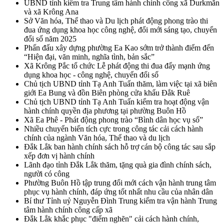
UBND tỉnh kiểm tra Trung tâm hành chính công xã Durkmăn
và xã Krông Ana
Sở Văn hóa, Thể thao và Du lịch phát động phong trào thi
đua ứng dụng khoa học công nghệ, đổi mới sáng tạo, chuyển
đổi số năm 2025
Phấn đấu xây dựng phường Ea Kao sớm trở thành điểm đến
“Hiện đại, văn minh, nghĩa tình, bản sắc”
Xã Krông Pắc tổ chức Lễ phát động thi đua đẩy mạnh ứng
dụng khoa học - công nghệ, chuyển đổi số
Chủ tịch UBND tỉnh Tạ Anh Tuấn thăm, làm việc tại xã biên
giới Ea Bung và đồn Biên phòng cửa khẩu Đắk Ruê
Chủ tịch UBND tỉnh Tạ Anh Tuấn kiểm tra hoạt động vận
hành chính quyền địa phương tại phường Buôn Hồ
Xã Ea Phê - Phát động phong trào “Bình dân học vụ số”
Nhiều chuyển biến tích cực trong công tác cải cách hành
chính của ngành Văn hóa, Thể thao và du lịch
Đắk Lắk ban hành chính sách hỗ trợ cán bộ công tác sau sắp
xếp đơn vị hành chính
Lãnh đạo tỉnh Đắk Lắk thăm, tặng quà gia đình chính sách,
người có công
Phường Buôn Hồ tập trung đổi mới cách vận hành trung tâm
phục vụ hành chính, đáp ứng tốt nhất nhu cầu của nhân dân
Bí thư Tỉnh uỷ Nguyễn Đình Trung kiểm tra vận hành Trung
tâm hành chính công cấp xã
Đắk Lắk khắc phục "điểm nghẽn" cải cách hành chính,