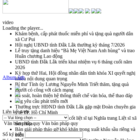
video
Loading the player...
Khám bệnh, cấp phát thuốc miễn phí và tặng quà người dân
xã Cư Pui
Hội nghị UBND tỉnh Đắk Lắk thường kỳ tháng 7/2026
Lễ truy tặng danh hiệu “Bà Mẹ Việt Nam Anh hùng” và trao
Huân chương Lao động
UBND tỉnh Đắk Lắk triển khai nhiệm vụ 6 tháng cuối năm
2026
Kỳ họp thứ Hai, Hội đồng nhân dân tỉnh khóa XI quyết nghị
Album ảnh
nhiều nội dung quan trọng
Bí thư Tỉnh ủy Lương Nguyễn Minh Triết thăm, tặng quà
người có công với cách mạng
Rà soát, hoàn thiện hệ thống thiết chế văn hóa, thể thao đáp
ứng yêu cầu phát triển mới
Thường trực HĐND tỉnh Đắk Lắk gặp mặt Đoàn chuyên gia
Liên kết web
y tế TP. Hồ Chí Minh
Lễ truy điệu và an táng hài cốt liệt sĩ tại Nghĩa trang Liệt sĩ xã
Văn bản pháp quy
Văn bản pháp quy
Sơn Hòa
Bàn giải pháp tháo gỡ khó khăn trong xuất khẩu sầu riêng và
Số ký hiệu
triển khai quy định EUDR