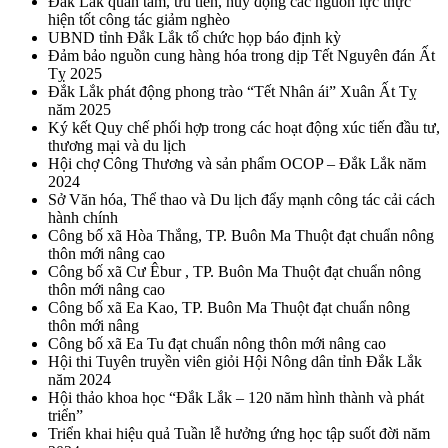
Đắk Lắk quan tâm, ưu tiên, huy động các nguồn lực thực
hiện tốt công tác giảm nghèo
UBND tỉnh Đắk Lắk tổ chức họp báo định kỳ
Đảm bảo nguồn cung hàng hóa trong dịp Tết Nguyên đán Ất
Tỵ 2025
Đắk Lắk phát động phong trào “Tết Nhân ái” Xuân Ất Tỵ
năm 2025
Ký kết Quy chế phối hợp trong các hoạt động xúc tiến đầu tư,
thương mại và du lịch
Hội chợ Công Thương và sản phẩm OCOP – Đắk Lắk năm
2024
Sở Văn hóa, Thể thao và Du lịch đẩy mạnh công tác cải cách
hành chính
Công bố xã Hòa Thắng, TP. Buôn Ma Thuột đạt chuẩn nông
thôn mới nâng cao
Công bố xã Cư Êbur , TP. Buôn Ma Thuột đạt chuẩn nông
thôn mới nâng cao
Công bố xã Ea Kao, TP. Buôn Ma Thuột đạt chuẩn nông
thôn mới nâng
Công bố xã Ea Tu đạt chuẩn nông thôn mới nâng cao
Hội thi Tuyên truyền viên giỏi Hội Nông dân tỉnh Đắk Lắk
năm 2024
Hội thảo khoa học “Đắk Lắk – 120 năm hình thành và phát
triển”
Triển khai hiệu quả Tuần lễ hưởng ứng học tập suốt đời năm