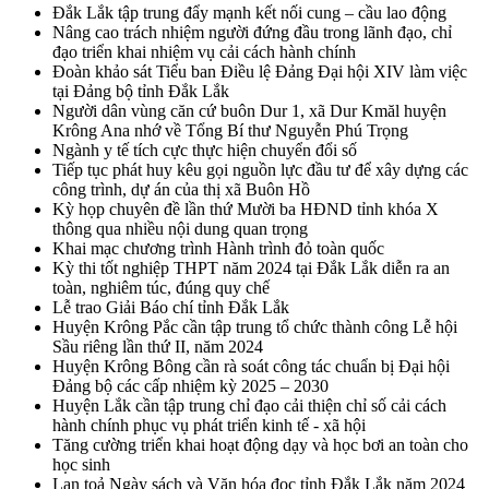
Đắk Lắk tập trung đẩy mạnh kết nối cung – cầu lao động
Nâng cao trách nhiệm người đứng đầu trong lãnh đạo, chỉ
đạo triển khai nhiệm vụ cải cách hành chính
Đoàn khảo sát Tiểu ban Điều lệ Đảng Đại hội XIV làm việc
tại Đảng bộ tỉnh Đắk Lắk
Người dân vùng căn cứ buôn Dur 1, xã Dur Kmăl huyện
Krông Ana nhớ về Tổng Bí thư Nguyễn Phú Trọng
Ngành y tế tích cực thực hiện chuyển đổi số
Tiếp tục phát huy kêu gọi nguồn lực đầu tư để xây dựng các
công trình, dự án của thị xã Buôn Hồ
Kỳ họp chuyên đề lần thứ Mười ba HĐND tỉnh khóa X
thông qua nhiều nội dung quan trọng
Khai mạc chương trình Hành trình đỏ toàn quốc
Kỳ thi tốt nghiệp THPT năm 2024 tại Đắk Lắk diễn ra an
toàn, nghiêm túc, đúng quy chế
Lễ trao Giải Báo chí tỉnh Đắk Lắk
Huyện Krông Pắc cần tập trung tổ chức thành công Lễ hội
Sầu riêng lần thứ II, năm 2024
Huyện Krông Bông cần rà soát công tác chuẩn bị Đại hội
Đảng bộ các cấp nhiệm kỳ 2025 – 2030
Huyện Lắk cần tập trung chỉ đạo cải thiện chỉ số cải cách
hành chính phục vụ phát triển kinh tế - xã hội
Tăng cường triển khai hoạt động dạy và học bơi an toàn cho
học sinh
Lan toả Ngày sách và Văn hóa đọc tỉnh Đắk Lắk năm 2024