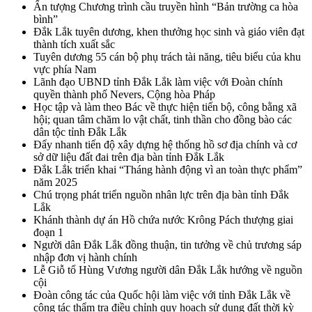
Ấn tượng Chương trình cầu truyền hình “Bản trường ca hòa
bình”
Đắk Lắk tuyên dương, khen thưởng học sinh và giáo viên đạt
thành tích xuất sắc
Tuyên dương 55 cán bộ phụ trách tài năng, tiêu biểu của khu
vực phía Nam
Lãnh đạo UBND tỉnh Đắk Lắk làm việc với Đoàn chính
quyền thành phố Nevers, Cộng hòa Pháp
Học tập và làm theo Bác về thực hiện tiến bộ, công bằng xã
hội; quan tâm chăm lo vật chất, tinh thần cho đồng bào các
dân tộc tỉnh Đắk Lắk
Đẩy nhanh tiến độ xây dựng hệ thống hồ sơ địa chính và cơ
sở dữ liệu đất đai trên địa bàn tỉnh Đắk Lắk
Đắk Lắk triển khai “Tháng hành động vì an toàn thực phẩm”
năm 2025
Chú trọng phát triển nguồn nhân lực trên địa bàn tỉnh Đắk
Lắk
Khánh thành dự án Hồ chứa nước Krông Pách thượng giai
đoạn 1
Người dân Đắk Lắk đồng thuận, tin tưởng về chủ trương sáp
nhập đơn vị hành chính
Lễ Giỗ tổ Hùng Vương người dân Đắk Lắk hướng về nguồn
cội
Đoàn công tác của Quốc hội làm việc với tỉnh Đắk Lắk về
công tác thẩm tra điều chỉnh quy hoạch sử dụng đất thời kỳ