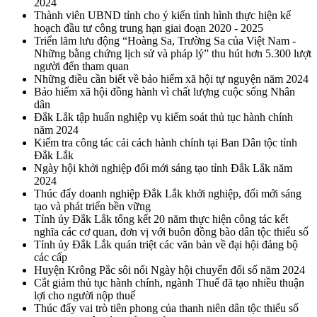
2024
Thành viên UBND tỉnh cho ý kiến tình hình thực hiện kế
hoạch đầu tư công trung hạn giai đoạn 2020 - 2025
Triển lãm lưu động “Hoàng Sa, Trường Sa của Việt Nam -
Những bằng chứng lịch sử và pháp lý” thu hút hơn 5.300 lượt
người đến tham quan
Những điều cần biết về bảo hiểm xã hội tự nguyện năm 2024
Bảo hiểm xã hội đồng hành vì chất lượng cuộc sống Nhân
dân
Đắk Lắk tập huấn nghiệp vụ kiểm soát thủ tục hành chính
năm 2024
Kiểm tra công tác cải cách hành chính tại Ban Dân tộc tỉnh
Đắk Lắk
Ngày hội khởi nghiệp đổi mới sáng tạo tỉnh Đắk Lắk năm
2024
Thúc đẩy doanh nghiệp Đắk Lắk khởi nghiệp, đổi mới sáng
tạo và phát triển bền vững
Tỉnh ủy Đắk Lắk tổng kết 20 năm thực hiện công tác kết
nghĩa các cơ quan, đơn vị với buôn đồng bào dân tộc thiểu số
Tỉnh ủy Đắk Lắk quán triệt các văn bản về đại hội đảng bộ
các cấp
Huyện Krông Pắc sôi nổi Ngày hội chuyển đổi số năm 2024
Cắt giảm thủ tục hành chính, ngành Thuế đã tạo nhiều thuận
lợi cho người nộp thuế
Thúc đẩy vai trò tiên phong của thanh niên dân tộc thiểu số