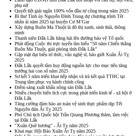
phụ nữ
Quyết liệt giải ngân 100% vốn đầu tư công trong năm 2025
Bí thư Tỉnh ủy Nguyễn Đình Trung dự chương trình Tết
nhân ái năm 2025 tại huyện Cư M’Gar
Xây dựng Buôn Ma Thuột là đô thị xanh, sinh thái, thông
minh
Thanh niên Đắk Lắk hăng hái lên đường bảo vệ Tổ quốc
Phát động Cuộc thi trực tuyến tìm hiểu “50 năm Chiến thắng
Buôn Ma Thuột, giải phóng tỉnh Đắk Lắk”
Gặp mặt đại biểu trí thức, văn nghệ sĩ, báo giới Xuân Ất Tỵ
2025
Đắk Lắk quyết tâm huy động nguồn lực cho mục tiêu tăng
trưởng hai con số năm 2025
Sơ kết 5 năm triển khai tiếp nhận và trả kết quả TTHC tại
Trung tâm phục vụ hành chính công
Điểm sáng xuất khẩu nông sản Đắk Lắk
Nhiều chuyển biến tích cực trong phát triển kinh tế - xã hội ở
Đắk Lắk
Tăng cường đảm bảo an toàn vệ sinh thực phẩm dịp Tết
Nguyên đán Ất Tỵ 2025
Phó Chủ tịch Quốc hội Trần Quang Phương thăm, làm việc
tại Đắk Lắk
"Xuân Quê hương" - Ất Tỵ năm 2025
Khai mạc Hội Báo Xuân Ất Tỵ năm 2025