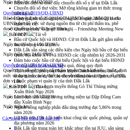
Ngày hiệu lực:
04/02/2019
Bệnh án điện tử thúc đẩy chuyển đổi số y tế tại Đắk Lắk
Chuyển đổi số thư viện: Mở rộng không gian tri thức trong
Quyết định 01/2019/QĐ-UBND
thời đại số
Bãi bỏ Quyết định số 35/2011/QĐ-UBND ngày 28/10/2011 của
Đánh giá, rút kinh nghiệm công tác tổ chức diễn tập trước
UBND tỉnh về việc sử dụng nguồn thu từ chi phí thẩm tra, phê
ngày bầu cử
duyệt quyết toán dự án hoàn thành
Chương trình “Gặp gỡ hữu nghị – Friendship Meeting New
Year 2026”
Bản PDF
Tải về
Bầu cử Quốc hội và HĐND: Cử tri Đắk Lắk gửi gắm niềm
Ngày ban hành:
14/01/2019
tin, kỳ vọng vào lá phiếu
Đắk Lắk sẵn sàng các điều kiện cho Ngày hội bầu cử đại biểu
Ngày hiệu lực:
24/01/2019
Quốc hội khóa XVI và HĐND các cấp nhiệm kỳ 2026-2031
Đảm bảo cuộc bầu cử đại biểu Quốc hội và đại biểu HĐND
Quyết định 31/2018/QĐ-UBND
các cấp diễn ra an toàn, hiệu quả, đúng quy định
Quyết định về việc phân cấp thẩm quyền ban hành tiêu chuẩn, định
Thủ tướng Chính phủ Phạm Minh Chính kiểm tra, chỉ đạo
mức sử dụng máy móc, thiết bị chuyên dùng của cơ quan, tổ chức,
hoàn thành các dự án cao tốc và thăm khu tái định cư tại Đắk
đơn vị thuộc phạm vi quản lý của tỉnh Đắk Lắk
Lắk
Sôi nổi Hội đua ngựa truyền thống Gò Thì Thùng mừng
Bản PDF
Tải về
Xuân Bính Ngọ 2026
Ngày ban hành:
28/12/2018
Lãnh đạo tỉnh dâng hương tưởng niệm tại Đập Đồng Cam
đầu Xuân Bính Ngọ
Ngày hiệu lực:
Ngành nông nghiệp phấn đấu tăng trưởng đạt 5,86% trong
năm 2026
UBND tỉnh Đắk Lắk triển khai công tác quốc phòng, quân sự
Các trang trên cổng 28 của 140
địa phương năm 2026
Đắk Lắk tập trung toàn lực khắc phục tồn tại IUU, sẵn sàng
3