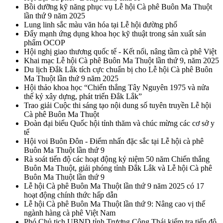
Bồi dưỡng kỹ năng phục vụ Lễ hội Cà phê Buôn Ma Thuột
lần thứ 9 năm 2025
Lung linh sắc màu văn hóa tại Lễ hội đường phố
Đẩy mạnh ứng dụng khoa học kỹ thuật trong sản xuất sản
phẩm OCOP
Hội nghị giao thương quốc tế - Kết nối, nâng tầm cà phê Việt
Khai mạc Lễ hội Cà phê Buôn Ma Thuột lần thứ 9, năm 2025
Du lịch Đắk Lắk tích cực chuẩn bị cho Lễ hội Cà phê Buôn
Ma Thuột lần thứ 9 năm 2025
Hội thảo khoa học “Chiến thắng Tây Nguyên 1975 và nửa
thế kỷ xây dựng, phát triển Đắk Lắk”
Trao giải Cuộc thi sáng tạo nội dung số tuyên truyền Lễ hội
Cà phê Buôn Ma Thuột
Đoàn đại biểu Quốc hội tỉnh thăm và chúc mừng các cơ sở y
tế
Hội voi Buôn Đôn - Điểm nhấn đặc sắc tại Lễ hội cà phê
Buôn Ma Thuột lần thứ 9
Rà soát tiến độ các hoạt động kỷ niệm 50 năm Chiến thắng
Buôn Ma Thuột, giải phóng tỉnh Đắk Lắk và Lễ hội Cà phê
Buôn Ma Thuột lần thứ 9
Lễ hội Cà phê Buôn Ma Thuột lần thứ 9 năm 2025 có 17
hoạt động chính thức hấp dẫn
Lễ hội Cà phê Buôn Ma Thuột lần thứ 9: Nâng cao vị thế
ngành hàng cà phê Việt Nam
Phó Chủ tịch UBND tỉnh Trương Công Thái kiểm tra tiến độ