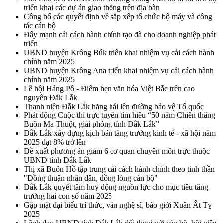
triển khai các dự án giao thông trên địa bàn
Công bố các quyết định về sắp xếp tổ chức bộ máy và công
tác cán bộ
Đẩy mạnh cải cách hành chính tạo đà cho doanh nghiệp phát
triển
UBND huyện Krông Búk triển khai nhiệm vụ cải cách hành
chính năm 2025
UBND huyện Krông Ana triển khai nhiệm vụ cải cách hành
chính năm 2025
Lễ hội Hảng Pồ - Điểm hẹn văn hóa Việt Bắc trên cao
nguyên Đắk Lắk
Thanh niên Đắk Lắk hăng hái lên đường bảo vệ Tổ quốc
Phát động Cuộc thi trực tuyến tìm hiểu “50 năm Chiến thắng
Buôn Ma Thuột, giải phóng tỉnh Đắk Lắk”
Đắk Lắk xây dựng kịch bản tăng trưởng kinh tế - xã hội năm
2025 đạt 8% trở lên
Đề xuất phương án giảm 6 cơ quan chuyên môn trực thuộc
UBND tỉnh Đắk Lắk
Thị xã Buôn Hồ tập trung cải cách hành chính theo tinh thần
"Đồng thuận nhân dân, đồng lòng cán bộ"
Đắk Lắk quyết tâm huy động nguồn lực cho mục tiêu tăng
trưởng hai con số năm 2025
Gặp mặt đại biểu trí thức, văn nghệ sĩ, báo giới Xuân Ất Tỵ
2025
Lãnh đạo UBND tỉnh Đắk Lắk đối thoại với cán bộ, hội viên,