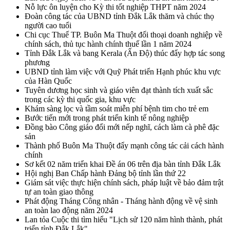
Nỗ lực ôn luyện cho Kỳ thi tốt nghiệp THPT năm 2024
Đoàn công tác của UBND tỉnh Đắk Lắk thăm và chúc thọ
người cao tuổi
Chi cục Thuế TP. Buôn Ma Thuột đối thoại doanh nghiệp về
chính sách, thủ tục hành chính thuế lần 1 năm 2024
Tỉnh Đắk Lắk và bang Kerala (Ấn Độ) thúc đẩy hợp tác song
phương
UBND tỉnh làm việc với Quỹ Phát triển Hạnh phúc khu vực
của Hàn Quốc
Tuyên dương học sinh và giáo viên đạt thành tích xuất sắc
trong các kỳ thi quốc gia, khu vực
Khám sàng lọc và tầm soát miễn phí bệnh tim cho trẻ em
Bước tiến mới trong phát triển kinh tế nông nghiệp
Đồng bào Công giáo đổi mới nếp nghĩ, cách làm cà phê đặc
sản
Thành phố Buôn Ma Thuột đẩy mạnh công tác cải cách hành
chính
Sơ kết 02 năm triển khai Đề án 06 trên địa bàn tỉnh Đắk Lắk
Hội nghị Ban Chấp hành Đảng bộ tỉnh lần thứ 22
Giám sát việc thực hiện chính sách, pháp luật về bảo đảm trật
tự an toàn giao thông
Phát động Tháng Công nhân - Tháng hành động về vệ sinh
an toàn lao động năm 2024
Lan tỏa Cuộc thi tìm hiểu "Lịch sử 120 năm hình thành, phát
triển tỉnh Đắk Lắk"