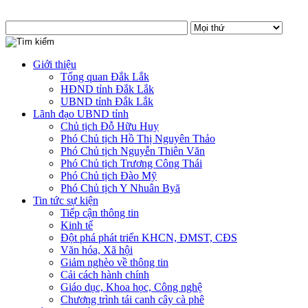
Giới thiệu
Tổng quan Đắk Lắk
HĐND tỉnh Đắk Lắk
UBND tỉnh Đắk Lắk
Lãnh đạo UBND tỉnh
Chủ tịch Đỗ Hữu Huy
Phó Chủ tịch Hồ Thị Nguyên Thảo
Phó Chủ tịch Nguyễn Thiên Văn
Phó Chủ tịch Trương Công Thái
Phó Chủ tịch Đào Mỹ
Phó Chủ tịch Y Nhuân Byă
Tin tức sự kiện
Tiếp cận thông tin
Kinh tế
Đột phá phát triển KHCN, ĐMST, CĐS
Văn hóa, Xã hội
Giảm nghèo về thông tin
Cải cách hành chính
Giáo dục, Khoa học, Công nghệ
Chương trình tái canh cây cà phê