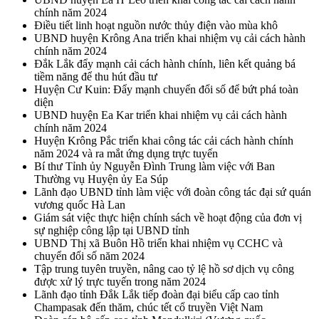
chính năm 2024
Điều tiết linh hoạt nguồn nước thủy điện vào mùa khô
UBND huyện Krông Ana triển khai nhiệm vụ cải cách hành
chính năm 2024
Đắk Lắk đẩy mạnh cải cách hành chính, liên kết quảng bá
tiềm năng để thu hút đầu tư
Huyện Cư Kuin: Đẩy mạnh chuyển đổi số để bứt phá toàn
diện
UBND huyện Ea Kar triển khai nhiệm vụ cải cách hành
chính năm 2024
Huyện Krông Pắc triển khai công tác cải cách hành chính
năm 2024 và ra mắt ứng dụng trực tuyến
Bí thư Tỉnh ủy Nguyễn Đình Trung làm việc với Ban
Thường vụ Huyện ủy Ea Súp
Lãnh đạo UBND tỉnh làm việc với đoàn công tác đại sứ quán
vương quốc Hà Lan
Giám sát việc thực hiện chính sách về hoạt động của đơn vị
sự nghiệp công lập tại UBND tỉnh
UBND Thị xã Buôn Hồ triển khai nhiệm vụ CCHC và
chuyển đổi số năm 2024
Tập trung tuyên truyền, nâng cao tỷ lệ hồ sơ dịch vụ công
được xử lý trực tuyến trong năm 2024
Lãnh đạo tỉnh Đắk Lắk tiếp đoàn đại biểu cấp cao tỉnh
Champasak đến thăm, chúc tết cổ truyền Việt Nam