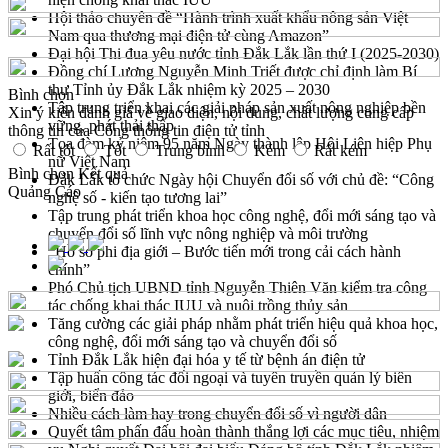
Hội thảo chuyên đề “Hành trình xuất khẩu nông sản Việt
Nam qua thương mại điện tử cùng Amazon”
Đại hội Thi đua yêu nước tỉnh Đắk Lắk lần thứ I (2025-2030)
Đồng chí Lương Nguyễn Minh Triết được chỉ định làm Bí
thư Tỉnh ủy Đắk Lắk nhiệm kỳ 2025 – 2030
Bình chọn
Tập trung triển khai các giải pháp sản xuất nông nghiệp bền
Xin ý kiến đánh giá về giao diện, nội dung, chất lượng cung cấp
vững, phát thải thấp
thông tin của Cổng thông tin điện tử tỉnh
Tọa đàm kỷ niệm 95 năm Ngày thành lập Hội Liên hiệp Phụ
Rất tốt
Tốt
Trung bình
Kém
Rất kém
nữ Việt Nam
Bình chọn
Kết quả
Đắk Lắk tổ chức Ngày hội Chuyển đổi số với chủ đề: “Công
Quảng Cáo
nghệ số - kiến tạo tương lai”
Tập trung phát triển khoa học công nghệ, đổi mới sáng tạo và
chuyển đổi số lĩnh vực nông nghiệp và môi trường
“Hồ sơ phi địa giới – Bước tiến mới trong cải cách hành
chính”
Phó Chủ tịch UBND tỉnh Nguyễn Thiên Văn kiểm tra công
tác chống khai thác IUU và nuôi trồng thủy sản
Tăng cường các giải pháp nhằm phát triển hiệu quả khoa học,
công nghệ, đổi mới sáng tạo và chuyển đổi số
Tỉnh Đắk Lắk hiện đại hóa y tế từ bệnh án điện tử
Tập huấn công tác đối ngoại và tuyên truyền quản lý biên
giới, biển đảo
Nhiều cách làm hay trong chuyển đổi số vì người dân
Quyết tâm phấn đấu hoàn thành thắng lợi các mục tiêu, nhiệm