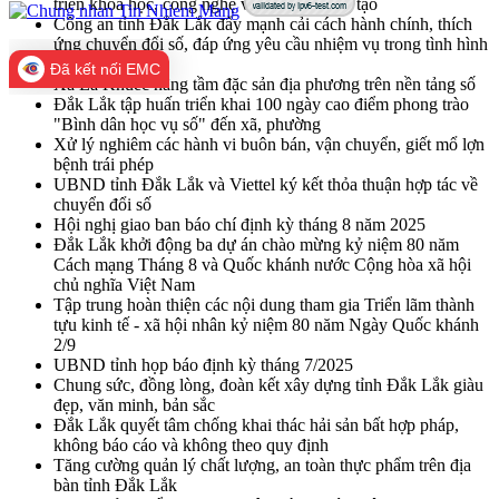
triển khoa học, công nghệ và đổi mới sáng tạo
Công an tỉnh Đắk Lắk đẩy mạnh cải cách hành chính, thích
ứng chuyển đổi số, đáp ứng yêu cầu nhiệm vụ trong tình hình
mới
Đã kết nối EMC
Xã Ea Knuếc nâng tầm đặc sản địa phương trên nền tảng số
Đắk Lắk tập huấn triển khai 100 ngày cao điểm phong trào
"Bình dân học vụ số" đến xã, phường
Xử lý nghiêm các hành vi buôn bán, vận chuyển, giết mổ lợn
bệnh trái phép
UBND tỉnh Đắk Lắk và Viettel ký kết thỏa thuận hợp tác về
chuyển đổi số
Hội nghị giao ban báo chí định kỳ tháng 8 năm 2025
Đắk Lắk khởi động ba dự án chào mừng kỷ niệm 80 năm
Cách mạng Tháng 8 và Quốc khánh nước Cộng hòa xã hội
chủ nghĩa Việt Nam
Tập trung hoàn thiện các nội dung tham gia Triển lãm thành
tựu kinh tế - xã hội nhân kỷ niệm 80 năm Ngày Quốc khánh
2/9
UBND tỉnh họp báo định kỳ tháng 7/2025
Chung sức, đồng lòng, đoàn kết xây dựng tỉnh Đắk Lắk giàu
đẹp, văn minh, bản sắc
Đắk Lắk quyết tâm chống khai thác hải sản bất hợp pháp,
không báo cáo và không theo quy định
Tăng cường quản lý chất lượng, an toàn thực phẩm trên địa
bàn tỉnh Đắk Lắk