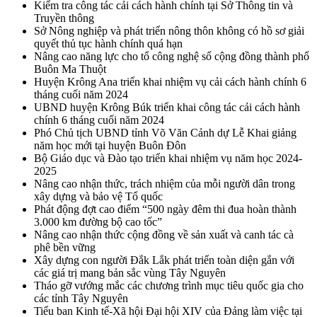
Kiểm tra công tác cải cách hành chính tại Sở Thông tin và
Truyền thông
Sở Nông nghiệp và phát triển nông thôn không có hồ sơ giải
quyết thủ tục hành chính quá hạn
Nâng cao năng lực cho tổ công nghệ số cộng đồng thành phố
Buôn Ma Thuột
Huyện Krông Ana triển khai nhiệm vụ cải cách hành chính 6
tháng cuối năm 2024
UBND huyện Krông Búk triển khai công tác cải cách hành
chính 6 tháng cuối năm 2024
Phó Chủ tịch UBND tỉnh Võ Văn Cảnh dự Lễ Khai giảng
năm học mới tại huyện Buôn Đôn
Bộ Giáo dục và Đào tạo triển khai nhiệm vụ năm học 2024-
2025
Nâng cao nhận thức, trách nhiệm của mỗi người dân trong
xây dựng và bảo vệ Tổ quốc
Phát động đợt cao điểm “500 ngày đêm thi đua hoàn thành
3.000 km đường bộ cao tốc”
Nâng cao nhận thức cộng đồng về sản xuất và canh tác cà
phê bền vững
Xây dựng con người Đắk Lắk phát triển toàn diện gắn với
các giá trị mang bản sắc vùng Tây Nguyên
Tháo gỡ vướng mắc các chương trình mục tiêu quốc gia cho
các tỉnh Tây Nguyên
Tiểu ban Kinh tế-Xã hội Đại hội XIV của Đảng làm việc tại