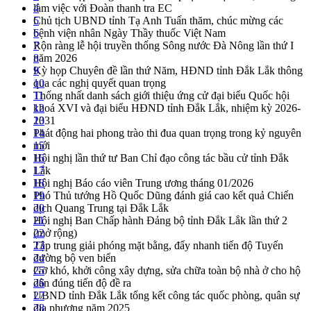
làm việc với Đoàn thanh tra EC
4
Chủ tịch UBND tỉnh Tạ Anh Tuấn thăm, chúc mừng các
5
bệnh viện nhân Ngày Thầy thuốc Việt Nam
6
Rộn ràng lễ hội truyền thống Sông nước Đà Nông lần thứ I
7
năm 2026
8
Kỳ họp Chuyên đề lần thứ Năm, HĐND tỉnh Đắk Lắk thông
9
qua các nghị quyết quan trọng
10
Thống nhất danh sách giới thiệu ứng cử đại biểu Quốc hội
11
khoá XVI và đại biểu HĐND tỉnh Đắk Lắk, nhiệm kỳ 2026-
12
2031
13
Phát động hai phong trào thi đua quan trọng trong kỷ nguyên
14
mới
15
Hội nghị lần thứ tư Ban Chỉ đạo công tác bầu cử tỉnh Đắk
16
Lắk
17
Hội nghị Báo cáo viên Trung ương tháng 01/2026
18
Phó Thủ tướng Hồ Quốc Dũng đánh giá cao kết quả Chiến
19
dịch Quang Trung tại Đắk Lắk
20
Hội nghị Ban Chấp hành Đảng bộ tỉnh Đắk Lắk lần thứ 2
21
(mở rộng)
22
Tập trung giải phóng mặt bằng, đẩy nhanh tiến độ Tuyến
23
đường bộ ven biển
24
Gỡ khó, khởi công xây dựng, sửa chữa toàn bộ nhà ở cho hộ
25
dân đúng tiến độ đề ra
26
UBND tỉnh Đắk Lắk tổng kết công tác quốc phòng, quân sự
27
địa phương năm 2025
28