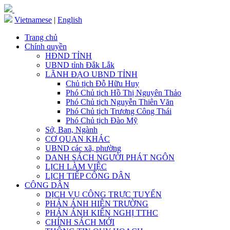
Vietnamese
|
English
Trang chủ
Chính quyền
HĐND TỈNH
UBND tỉnh Đắk Lắk
LÃNH ĐẠO UBND TỈNH
Chủ tịch Đỗ Hữu Huy
Phó Chủ tịch Hồ Thị Nguyên Thảo
Phó Chủ tịch Nguyễn Thiên Văn
Phó Chủ tịch Trương Công Thái
Phó Chủ tịch Đào Mỹ
Sở, Ban, Ngành
CƠ QUAN KHÁC
UBND các xã, phường
DANH SÁCH NGƯỜI PHÁT NGÔN
LỊCH LÀM VIỆC
LỊCH TIẾP CÔNG DÂN
CÔNG DÂN
DỊCH VỤ CÔNG TRỰC TUYẾN
PHẢN ÁNH HIỆN TRƯỜNG
PHẢN ÁNH KIẾN NGHỊ TTHC
CHÍNH SÁCH MỚI