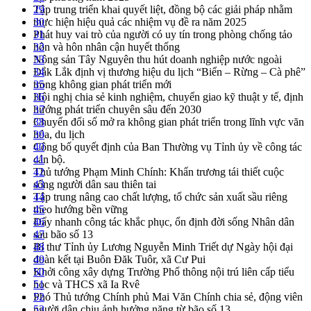
Tập trung triển khai quyết liệt, đồng bộ các giải pháp nhằm
29
thực hiện hiệu quả các nhiệm vụ đề ra năm 2025
30
Phát huy vai trò của người có uy tín trong phòng chống tảo
31
hôn và hôn nhân cận huyết thống
32
Nông sản Tây Nguyên thu hút doanh nghiệp nước ngoài
33
Đắk Lắk định vị thương hiệu du lịch “Biển – Rừng – Cà phê”
34
trong không gian phát triển mới
35
Hội nghị chia sẻ kinh nghiệm, chuyển giao kỹ thuật y tế, định
36
hướng phát triển chuyên sâu đến 2030
37
Chuyển đổi số mở ra không gian phát triển trong lĩnh vực văn
38
hóa, du lịch
39
Công bố quyết định của Ban Thường vụ Tỉnh ủy về công tác
40
cán bộ.
41
Thủ tướng Phạm Minh Chính: Khẩn trương tái thiết cuộc
42
sống người dân sau thiên tai
43
Tập trung nâng cao chất lượng, tổ chức sản xuất sầu riêng
44
theo hướng bền vững
45
Đẩy nhanh công tác khắc phục, ổn định đời sống Nhân dân
46
sau bão số 13
47
Bí thư Tỉnh ủy Lương Nguyễn Minh Triết dự Ngày hội đại
48
đoàn kết tại Buôn Đăk Tuôr, xã Cư Pui
49
Khởi công xây dựng Trường Phổ thông nội trú liên cấp tiểu
50
học và THCS xã Ia Rvê
51
Phó Thủ tướng Chính phủ Mai Văn Chính chia sẻ, động viên
52
người dân chịu ảnh hưởng nặng từ bão số 13
53