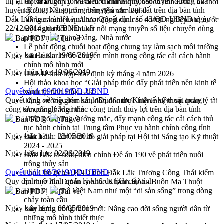
thị tại thị xã Buôn Hồ và điều chỉnh tên một số tuyến đường của
Hội thảo góp ý hồ sơ điều chỉnh quy hoạch tỉnh Đắk Lắk thời
huyện Krông Năng trong bảng giá các loại đất trên địa bàn tỉnh
kỳ 2021-2030, tầm nhìn đến năm 2050
Đắk Lắk ban hành kèm thưo Quyết định số 43/QĐ-UBND ngày
Nâng cao hiệu quả hoạt động của các doanh nghiệp nhà nước
22/12/2014 của UBND tỉnh
Hội nghị triển khai kết nối mạng truyền số liệu chuyên dùng
phục vụ cơ quan Đảng, Nhà nước
Bản PDF
Tải về
Lễ phát động chuỗi hoạt động chung tay làm sạch môi trường
Ngày ban hành:
19/06/2019
Xã Ea Kar bước chuyển mình trong công tác cải cách hành
chính mô hình mới
Ngày hiệu lực:
19/06/2019
UBND tỉnh họp báo định kỳ tháng 4 năm 2026
Hội thảo khoa học “Giải pháp thúc đẩy phát triển nền kinh tế
Quyết định 09/2019/QĐ-UBND
xanh tại tỉnh Đắk Lắk”
Quyết định về việc ban hành Định mức Kính tế kỹ thuật trong
Tăng cường giám sát, đôn đốc thực hiện nhiệm vụ quản lý tài
công tác quản lý khai thác công trình thủy lợi trên địa bàn tỉnh
sản công hàng tuần
Tháo gỡ những vướng mắc, đẩy mạnh công tác cải cách thủ
Bản PDF
Tải về
tục hành chính tại Trung tâm Phục vụ hành chính công tỉnh
Ngày ban hành:
22/05/2019
Đắk Lắk: Tôn vinh 46 giải pháp tại Hội thi Sáng tạo Kỹ thuật
2024 - 2025
Ngày hiệu lực:
02/06/2019
Đắk Lắk rà soát, điều chỉnh Đề án 190 về phát triển nuôi
trồng thủy sản
Quyết định 08/2019/QĐ-UBND
Phó Chủ tịch UBND tỉnh Đắk Lắk Trương Công Thái kiểm
Quy định mô hình quản lý khu du lịch cấp tỉnh
tra thực địa Dự án cao tốc Khánh Hòa - Buôn Ma Thuột
Định vị cà phê Việt Nam như một “di sản sống” trong dòng
Bản PDF
Tải về
chảy toàn cầu
Ngày ban hành:
06/05/2019
Xây dựng nông thôn mới: Nâng cao đời sống người dân từ
những mô hình thiết thực