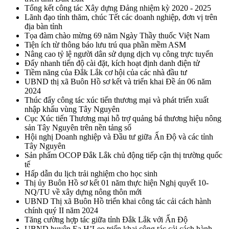
Tổng kết công tác Xây dựng Đảng nhiệm kỳ 2020 - 2025
Lãnh đạo tỉnh thăm, chúc Tết các doanh nghiệp, đơn vị trên
địa bàn tỉnh
Tọa đàm chào mừng 69 năm Ngày Thầy thuốc Việt Nam
Tiện ích từ thông báo lưu trú qua phần mềm ASM
Nâng cao tỷ lệ người dân sử dụng dịch vụ công trực tuyến
Đẩy nhanh tiến độ cài đặt, kích hoạt định danh điện tử
Tiềm năng của Đắk Lắk cơ hội của các nhà đầu tư
UBND thị xã Buôn Hồ sơ kết và triển khai Đề án 06 năm
2024
Thúc đẩy công tác xúc tiến thương mại và phát triển xuất
nhập khẩu vùng Tây Nguyên
Cục Xúc tiến Thương mại hỗ trợ quảng bá thương hiệu nông
sản Tây Nguyên trên nền tảng số
Hội nghị Doanh nghiệp và Đầu tư giữa Ấn Độ và các tỉnh
Tây Nguyên
Sản phẩm OCOP Đắk Lắk chủ động tiếp cận thị trường quốc
tế
Hấp dẫn du lịch trải nghiệm cho học sinh
Thị ủy Buôn Hồ sơ kết 01 năm thực hiện Nghị quyết 10-
NQ/TU về xây dựng nông thôn mới
UBND Thị xã Buôn Hồ triển khai công tác cải cách hành
chính quý II năm 2024
Tăng cường hợp tác giữa tỉnh Đắk Lắk với Ấn Độ
UBND huyện Ea H’Leo triển khai công tác cải cách hành