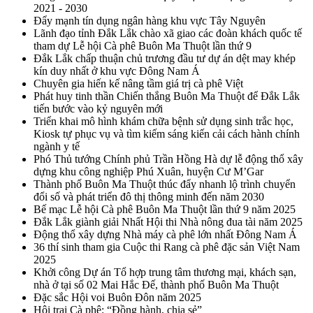
2021 - 2030
Đẩy mạnh tín dụng ngân hàng khu vực Tây Nguyên
Lãnh đạo tỉnh Đắk Lắk chào xã giao các đoàn khách quốc tế
tham dự Lễ hội Cà phê Buôn Ma Thuột lần thứ 9
Đắk Lắk chấp thuận chủ trương đầu tư dự án dệt may khép
kín duy nhất ở khu vực Đông Nam Á
Chuyên gia hiến kế nâng tầm giá trị cà phê Việt
Phát huy tinh thần Chiến thắng Buôn Ma Thuột để Đắk Lắk
tiến bước vào kỷ nguyên mới
Triển khai mô hình khám chữa bệnh sử dụng sinh trắc học,
Kiosk tự phục vụ và tìm kiếm sáng kiến cải cách hành chính
ngành y tế
Phó Thủ tướng Chính phủ Trần Hồng Hà dự lễ động thổ xây
dựng khu công nghiệp Phú Xuân, huyện Cư M’Gar
Thành phố Buôn Ma Thuột thúc đẩy nhanh lộ trình chuyển
đổi số và phát triển đô thị thông minh đến năm 2030
Bế mạc Lễ hội Cà phê Buôn Ma Thuột lần thứ 9 năm 2025
Đắk Lắk giành giải Nhất Hội thi Nhà nông đua tài năm 2025
Động thổ xây dựng Nhà máy cà phê lớn nhất Đông Nam Á
36 thí sinh tham gia Cuộc thi Rang cà phê đặc sản Việt Nam
2025
Khởi công Dự án Tổ hợp trung tâm thương mại, khách sạn,
nhà ở tại số 02 Mai Hắc Đế, thành phố Buôn Ma Thuột
Đặc sắc Hội voi Buôn Đôn năm 2025
Hội trại Cà phê: “Đồng hành, chia sẻ”