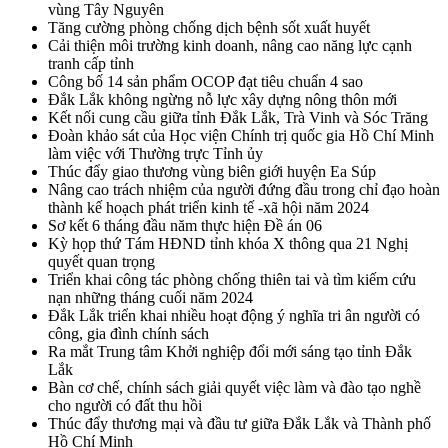
vùng Tây Nguyên
Tăng cường phòng chống dịch bệnh sốt xuất huyết
Cải thiện môi trường kinh doanh, nâng cao năng lực cạnh
tranh cấp tỉnh
Công bố 14 sản phẩm OCOP đạt tiêu chuẩn 4 sao
Đắk Lắk không ngừng nỗ lực xây dựng nông thôn mới
Kết nối cung cầu giữa tỉnh Đắk Lắk, Trà Vinh và Sóc Trăng
Đoàn khảo sát của Học viện Chính trị quốc gia Hồ Chí Minh
làm việc với Thường trực Tỉnh ủy
Thúc đẩy giao thương vùng biên giới huyện Ea Súp
Nâng cao trách nhiệm của người đứng đầu trong chỉ đạo hoàn
thành kế hoạch phát triển kinh tế -xã hội năm 2024
Sơ kết 6 tháng đầu năm thực hiện Đề án 06
Kỳ họp thứ Tám HĐND tỉnh khóa X thông qua 21 Nghị
quyết quan trọng
Triển khai công tác phòng chống thiên tai và tìm kiếm cứu
nạn những tháng cuối năm 2024
Đắk Lắk triển khai nhiều hoạt động ý nghĩa tri ân người có
công, gia đình chính sách
Ra mắt Trung tâm Khởi nghiệp đổi mới sáng tạo tỉnh Đắk
Lắk
Bàn cơ chế, chính sách giải quyết việc làm và đào tạo nghề
cho người có đất thu hồi
Thúc đẩy thương mại và đầu tư giữa Đắk Lắk và Thành phố
Hồ Chí Minh