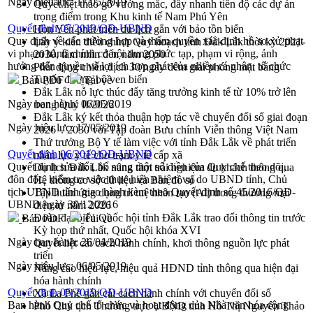
Ngày hiệu lực:
17/05/2019
Quyết liệt tháo gỡ vướng mắc, đẩy nhanh tiến độ các dự án
trọng điểm trong Khu kinh tế Nam Phú Yên
Quyết định 07/2019/QĐ-UBND
Hòn Yến phát triển du lịch gắn với bảo tồn biển
Quy định về các trường hợp và thẩm quyền xác định hồ sơ xử phạt
Lấy ý kiến điều chỉnh Quy hoạch tỉnh Đắk Lắk thời kỳ 2021-
vi phạm hành chính có nội dung phức tạp, phạm vi rộng, ảnh
2030, tầm nhìn đến năm 2050
hưởng đến quyền và lợi ích hợp phát của nhiều cá nhân, tổ chức
Phát động chiến dịch 30 ngày đêm giải phóng mặt bằng
Tuyến đường bộ ven biển
Bản PDF
Tải về
Đắk Lắk nỗ lực thúc đẩy tăng trưởng kinh tế từ 10% trở lên
Ngày ban hành:
06/05/2019
trong Quý II/2026
Đắk Lắk ký kết thỏa thuận hợp tác về chuyển đổi số giai đoạn
Ngày hiệu lực:
17/05/2019
2026 – 2030 với Tập đoàn Bưu chính Viễn thông Việt Nam
Thứ trưởng Bộ Y tế làm việc với tỉnh Đắk Lắk về phát triển
Quyết định 06/2019/QĐ-UBND
nhân lực y tế cho trạm y tế cấp xã
Quyết định sửa đổi, bổ sung một số điều của Quy chế theo dõi,
Du lịch Đắk Lắk nâng tầm trải nghiệm du khách thông qua
đôn đốc, kiểm tra việc thực hiện nhiệm vụ do UBND tỉnh, Chủ
Hệ thống cơ sở dữ liệu và Bản đồ số
tịch UBND tỉnh giao hành kèm theo Quyết định số 45/2016/QĐ-
Tập huấn ứng dụng trí tuệ nhân tạo (AI) trong thương mại
UBND ngày 30/12/2016
điện tử năm 2026
Đoàn đại biểu Quốc hội tỉnh Đắk Lắk trao đổi thông tin trước
Bản PDF
Tải về
Kỳ họp thứ nhất, Quốc hội khóa XVI
Ngày ban hành:
26/04/2019
Quyết liệt cải cách hành chính, khơi thông nguồn lực phát
triển
Ngày hiệu lực:
06/05/2019
Nâng cao hiệu lực, hiệu quả HĐND tỉnh thông qua hiện đại
hóa hành chính
Quyết định 05/2019/QĐ-UBND
Xã Ea Phê gắn cải cách hành chính với chuyển đổi số
Ban hành Quy chế tổ chức và hoạt động của Nhà văn hóa cộng
Phó Chủ tịch Thường trực UBND tỉnh Hồ Thị Nguyên Thảo