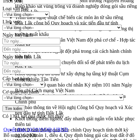
Thứ trưởng Bộ Nông nghiệp và Môi trường Nguyễn Hoàng
Trích yếu
Hiệp khảo sát vùng trồng và doanh nghiệp đóng gói sầu riêng
Loại văn bản
tại Đắk Lắk
Trình diễn nghệ thuật chế biến các món ăn từ sầu riêng
Lĩnh vực
Đắk Lắk công bố Quy hoạch và xúc tiến đầu tư tỉnh
Ngành cá ngừ Đắk Lắk chủ động thích ứng để giữ vững thị
trường xuất khẩu
Ngày ban hành
Diễn đàn Kinh tế tư nhân Việt Nam đột phá cơ chế - Hợp tác
công tư
Đề án 06 tạo bước ngoặt đột phá trong cải cách hành chính
Ngày hiệu lực
tỉnh Đắk Lắk
Kết nối tour, đẩy mạnh chuyển đổi số để phát triển du lịch
Đắk Lắk
Khởi động Dự án Đầu tư xây dựng hạ tầng kỹ thuật Cụm
Cấp ban hành
công nghiệp Tân Tiến
Gặp mặt các cơ quan báo chí nhân Kỷ niệm 101 năm Ngày
Báo chí Cách mạng Việt Nam
Cơ quan ban hành
Đắk Lắk sơ kết 4 năm triển khai thực hiện Đề án 06 của
Chính phủ
Họp báo thông tin về Hội nghị Công bố Quy hoạch và Xúc
tiến đầu tư tỉnh Đắk Lắk
Có
1391
kết quả được tìm thấy
Khơi thông điểm nghẽn, đẩy nhanh giải ngân vốn khắc phục
thiên tai
Quyết định 10/2019/QĐ-UBND
HĐND tỉnh thông qua điều chỉnh Quy hoạch tỉnh thời kỳ
Bổ sung vào Khoản 1, điều 4, Quy định bảng giá các loại đất ở đô
2021-2030