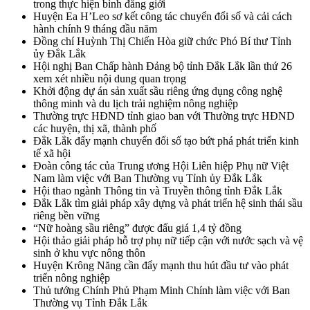
trong thực hiện bình đẳng giới
Huyện Ea H’Leo sơ kết công tác chuyển đổi số và cải cách
hành chính 9 tháng đầu năm
Đồng chí Huỳnh Thị Chiến Hòa giữ chức Phó Bí thư Tỉnh
ủy Đắk Lắk
Hội nghị Ban Chấp hành Đảng bộ tỉnh Đắk Lắk lần thứ 26
xem xét nhiều nội dung quan trọng
Khởi động dự án sản xuất sầu riêng ứng dụng công nghệ
thông minh và du lịch trải nghiệm nông nghiệp
Thường trực HĐND tỉnh giao ban với Thường trực HĐND
các huyện, thị xã, thành phố
Đắk Lắk đẩy mạnh chuyển đổi số tạo bứt phá phát triển kinh
tế xã hội
Đoàn công tác của Trung ương Hội Liên hiệp Phụ nữ Việt
Nam làm việc với Ban Thường vụ Tỉnh ủy Đắk Lắk
Hội thao ngành Thông tin và Truyền thông tỉnh Đắk Lắk
Đắk Lắk tìm giải pháp xây dựng và phát triển hệ sinh thái sầu
riêng bền vững
“Nữ hoàng sầu riêng” được đấu giá 1,4 tỷ đồng
Hội thảo giải pháp hỗ trợ phụ nữ tiếp cận với nước sạch và vệ
sinh ở khu vực nông thôn
Huyện Krông Năng cần đẩy mạnh thu hút đầu tư vào phát
triển nông nghiệp
Thủ tướng Chính Phủ Phạm Minh Chính làm việc với Ban
Thường vụ Tỉnh Đắk Lắk