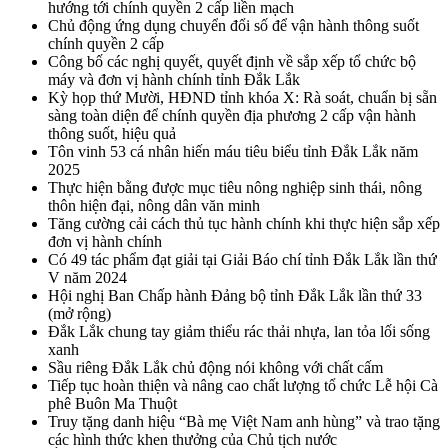
hướng tới chính quyền 2 cấp liền mạch
Chủ động ứng dụng chuyển đổi số để vận hành thông suốt
chính quyền 2 cấp
Công bố các nghị quyết, quyết định về sắp xếp tổ chức bộ
máy và đơn vị hành chính tỉnh Đắk Lắk
Kỳ họp thứ Mười, HĐND tỉnh khóa X: Rà soát, chuẩn bị sẵn
sàng toàn diện để chính quyền địa phương 2 cấp vận hành
thông suốt, hiệu quả
Tôn vinh 53 cá nhân hiến máu tiêu biểu tỉnh Đắk Lắk năm
2025
Thực hiện bằng được mục tiêu nông nghiệp sinh thái, nông
thôn hiện đại, nông dân văn minh
Tăng cường cải cách thủ tục hành chính khi thực hiện sắp xếp
đơn vị hành chính
Có 49 tác phẩm đạt giải tại Giải Báo chí tỉnh Đắk Lắk lần thứ
V năm 2024
Hội nghị Ban Chấp hành Đảng bộ tỉnh Đắk Lắk lần thứ 33
(mở rộng)
Đắk Lắk chung tay giảm thiểu rác thải nhựa, lan tỏa lối sống
xanh
Sầu riêng Đắk Lắk chủ động nói không với chất cấm
Tiếp tục hoàn thiện và nâng cao chất lượng tổ chức Lễ hội Cà
phê Buôn Ma Thuột
Truy tặng danh hiệu “Bà mẹ Việt Nam anh hùng” và trao tặng
các hình thức khen thưởng của Chủ tịch nước