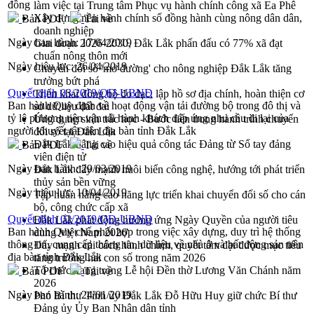
đồng
làm việc tại Trung tâm Phục vụ hành chính công xã Ea Phê
Xây dựng nền hành chính số đồng hành cùng nông dân dân,
Bản PDF
Tải về
doanh nghiệp
Ngày ban hành:
17/04/2019
Giai đoạn 2026-2030, Đắk Lắk phấn đấu có 77% xã đạt
chuẩn nông thôn mới
Ngày hiệu lực:
26/04/2019
Chuyển đổi số 'mở đường' cho nông nghiệp Đắk Lắk tăng
trưởng bứt phá
Quyết định 03/2019/QĐ-UBND
Triển khai đồng bộ đo đạc, lập hồ sơ địa chính, hoàn thiện cơ
Ban hành Quy định về hoạt động vận tải đường bộ trong đô thị và
sở dữ liệu đất đai
tỷ lệ phương tiện vận tải hành khách đáp ứng nhu cầu đi lại của
Ứng dụng sinh trắc học - Bước tiến trong hành trình chuyển
người khuyết tật trên địa bàn tỉnh Đắk Lắk
đổi số tại Đắk Lắk
Đắk Lắk nâng cao hiệu quả công tác Đảng từ Sổ tay đảng
Bản PDF
Tải về
viên điện tử
Ngày ban hành:
29/03/2019
Đắk Lắk đẩy mạnh nuôi biển công nghệ, hướng tới phát triển
thủy sản bền vững
Ngày hiệu lực:
10/04/2019
Tập huấn nâng cao năng lực triển khai chuyển đổi số cho cán
bộ, công chức cấp xã
Quyết định 02/2019/QĐ-UBND
Đắk Lắk phát động hưởng ứng Ngày Quyền của người tiêu
Ban hành Quy chế phối hợp trong việc xây dựng, duy trì hệ thống
dùng Việt Nam 2026
thông tin, cung cấp thông tin, dữ liệu về nhà ở và bất động sản trên
Đẩy mạnh cải cách hành chính, quyết tâm đạt được mục tiêu
địa bàn tỉnh Đắk Lắk
tăng trưởng hai con số trong năm 2026
Tổ chức trang trọng Lễ hội Đền thờ Lương Văn Chánh năm
Bản PDF
Tải về
2026
Ngày ban hành:
24/01/2019
Phó Bí thư Tỉnh ủy Đắk Lắk Đỗ Hữu Huy giữ chức Bí thư
Đảng ủy Ủy Ban Nhân dân tỉnh