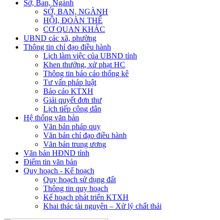
Sở, Ban, Ngành
SỞ, BAN, NGÀNH
HỘI, ĐOÀN THỂ
CƠ QUAN KHÁC
UBND các xã, phường
Thông tin chỉ đạo điều hành
Lịch làm việc của UBND tỉnh
Khen thưởng, xử phạt HC
Thông tin báo cáo thống kê
Tư vấn pháp luật
Báo cáo KTXH
Giải quyết đơn thư
Lịch tiếp công dân
Hệ thống văn bản
Văn bản pháp quy
Văn bản chỉ đạo điều hành
Văn bản trung ương
Văn bản HĐND tỉnh
Điểm tin văn bản
Quy hoạch - Kế hoạch
Quy hoạch sử dụng đất
Thông tin quy hoạch
Kế hoạch phát triển KTXH
Khai thác tài nguyên – Xử lý chất thải