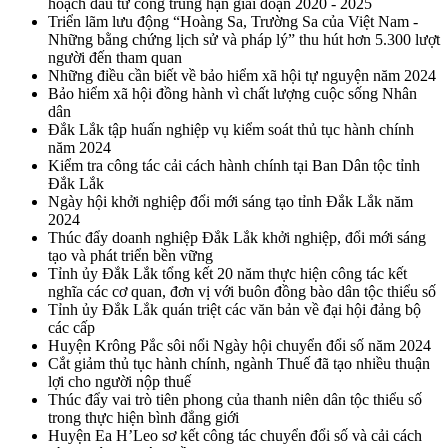
hoạch đầu tư công trung hạn giai đoạn 2020 - 2025
Triển lãm lưu động “Hoàng Sa, Trường Sa của Việt Nam -
Những bằng chứng lịch sử và pháp lý” thu hút hơn 5.300 lượt
người đến tham quan
Những điều cần biết về bảo hiểm xã hội tự nguyện năm 2024
Bảo hiểm xã hội đồng hành vì chất lượng cuộc sống Nhân
dân
Đắk Lắk tập huấn nghiệp vụ kiểm soát thủ tục hành chính
năm 2024
Kiểm tra công tác cải cách hành chính tại Ban Dân tộc tỉnh
Đắk Lắk
Ngày hội khởi nghiệp đổi mới sáng tạo tỉnh Đắk Lắk năm
2024
Thúc đẩy doanh nghiệp Đắk Lắk khởi nghiệp, đổi mới sáng
tạo và phát triển bền vững
Tỉnh ủy Đắk Lắk tổng kết 20 năm thực hiện công tác kết
nghĩa các cơ quan, đơn vị với buôn đồng bào dân tộc thiểu số
Tỉnh ủy Đắk Lắk quán triệt các văn bản về đại hội đảng bộ
các cấp
Huyện Krông Pắc sôi nổi Ngày hội chuyển đổi số năm 2024
Cắt giảm thủ tục hành chính, ngành Thuế đã tạo nhiều thuận
lợi cho người nộp thuế
Thúc đẩy vai trò tiên phong của thanh niên dân tộc thiểu số
trong thực hiện bình đẳng giới
Huyện Ea H’Leo sơ kết công tác chuyển đổi số và cải cách