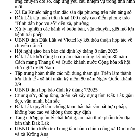
ứng chuyển đổi số, đáp ứng yêu cầu nhiệm vụ trong tình hình
mới
Xã Ea Knuếc nâng tầm đặc sản địa phương trên nền tảng số
Đắk Lắk tập huấn triển khai 100 ngày cao điểm phong trào
"Bình dân học vụ số" đến xã, phường
Xử lý nghiêm các hành vi buôn bán, vận chuyển, giết mổ lợn
bệnh trái phép
UBND tỉnh Đắk Lắk và Viettel ký kết thỏa thuận hợp tác về
chuyển đổi số
Hội nghị giao ban báo chí định kỳ tháng 8 năm 2025
Đắk Lắk khởi động ba dự án chào mừng kỷ niệm 80 năm
Cách mạng Tháng 8 và Quốc khánh nước Cộng hòa xã hội
chủ nghĩa Việt Nam
Tập trung hoàn thiện các nội dung tham gia Triển lãm thành
tựu kinh tế - xã hội nhân kỷ niệm 80 năm Ngày Quốc khánh
2/9
UBND tỉnh họp báo định kỳ tháng 7/2025
Chung sức, đồng lòng, đoàn kết xây dựng tỉnh Đắk Lắk giàu
đẹp, văn minh, bản sắc
Đắk Lắk quyết tâm chống khai thác hải sản bất hợp pháp,
không báo cáo và không theo quy định
Tăng cường quản lý chất lượng, an toàn thực phẩm trên địa
bàn tỉnh Đắk Lắk
UBND tỉnh kiểm tra Trung tâm hành chính công xã Durkmăn
và xã Krông Ana