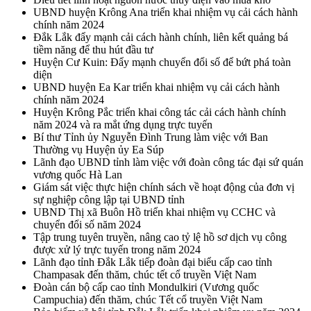
UBND huyện Krông Ana triển khai nhiệm vụ cải cách hành
chính năm 2024
Đắk Lắk đẩy mạnh cải cách hành chính, liên kết quảng bá
tiềm năng để thu hút đầu tư
Huyện Cư Kuin: Đẩy mạnh chuyển đổi số để bứt phá toàn
diện
UBND huyện Ea Kar triển khai nhiệm vụ cải cách hành
chính năm 2024
Huyện Krông Pắc triển khai công tác cải cách hành chính
năm 2024 và ra mắt ứng dụng trực tuyến
Bí thư Tỉnh ủy Nguyễn Đình Trung làm việc với Ban
Thường vụ Huyện ủy Ea Súp
Lãnh đạo UBND tỉnh làm việc với đoàn công tác đại sứ quán
vương quốc Hà Lan
Giám sát việc thực hiện chính sách về hoạt động của đơn vị
sự nghiệp công lập tại UBND tỉnh
UBND Thị xã Buôn Hồ triển khai nhiệm vụ CCHC và
chuyển đổi số năm 2024
Tập trung tuyên truyền, nâng cao tỷ lệ hồ sơ dịch vụ công
được xử lý trực tuyến trong năm 2024
Lãnh đạo tỉnh Đắk Lắk tiếp đoàn đại biểu cấp cao tỉnh
Champasak đến thăm, chúc tết cổ truyền Việt Nam
Đoàn cán bộ cấp cao tỉnh Mondulkiri (Vương quốc
Campuchia) đến thăm, chúc Tết cổ truyền Việt Nam