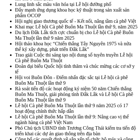
Lung linh sắc màu văn hóa tại Lễ hội đường phố
Đẩy mạnh ứng dụng khoa học kỹ thuật trong sản xuất sản
phẩm OCOP
Hội nghị giao thương quốc tế - Kết nối, nâng tầm cà phê Việt
Khai mạc Lễ hội Cà phê Buôn Ma Thuột lần thứ 9, năm 2025
Du lịch Đắk Lắk tích cực chuẩn bị cho Lễ hội Cà phê Buôn
Ma Thuột lần thứ 9 năm 2025
Hội thảo khoa học “Chiến thắng Tây Nguyên 1975 và nửa
thế kỷ xây dựng, phát triển Đắk Lắk”
Trao giải Cuộc thi sáng tạo nội dung số tuyên truyền Lễ hội
Cà phê Buôn Ma Thuột
Đoàn đại biểu Quốc hội tỉnh thăm và chúc mừng các cơ sở y
tế
Hội voi Buôn Đôn - Điểm nhấn đặc sắc tại Lễ hội cà phê
Buôn Ma Thuột lần thứ 9
Rà soát tiến độ các hoạt động kỷ niệm 50 năm Chiến thắng
Buôn Ma Thuột, giải phóng tỉnh Đắk Lắk và Lễ hội Cà phê
Buôn Ma Thuột lần thứ 9
Lễ hội Cà phê Buôn Ma Thuột lần thứ 9 năm 2025 có 17
hoạt động chính thức hấp dẫn
Lễ hội Cà phê Buôn Ma Thuột lần thứ 9: Nâng cao vị thế
ngành hàng cà phê Việt Nam
Phó Chủ tịch UBND tỉnh Trương Công Thái kiểm tra tiến độ
triển khai các dự án giao thông trên địa bàn
Công bố các quyết định về sắp xếp tổ chức bộ máy và công