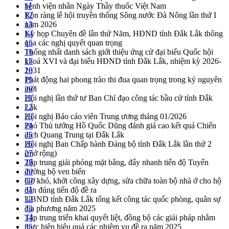
bệnh viện nhân Ngày Thầy thuốc Việt Nam
11
Rộn ràng lễ hội truyền thống Sông nước Đà Nông lần thứ I
12
năm 2026
13
Kỳ họp Chuyên đề lần thứ Năm, HĐND tỉnh Đắk Lắk thông
14
qua các nghị quyết quan trọng
15
Thống nhất danh sách giới thiệu ứng cử đại biểu Quốc hội
16
khoá XVI và đại biểu HĐND tỉnh Đắk Lắk, nhiệm kỳ 2026-
17
2031
18
Phát động hai phong trào thi đua quan trọng trong kỷ nguyên
19
mới
20
Hội nghị lần thứ tư Ban Chỉ đạo công tác bầu cử tỉnh Đắk
21
Lắk
22
Hội nghị Báo cáo viên Trung ương tháng 01/2026
23
Phó Thủ tướng Hồ Quốc Dũng đánh giá cao kết quả Chiến
24
dịch Quang Trung tại Đắk Lắk
25
Hội nghị Ban Chấp hành Đảng bộ tỉnh Đắk Lắk lần thứ 2
26
(mở rộng)
27
Tập trung giải phóng mặt bằng, đẩy nhanh tiến độ Tuyến
28
đường bộ ven biển
29
Gỡ khó, khởi công xây dựng, sửa chữa toàn bộ nhà ở cho hộ
30
dân đúng tiến độ đề ra
31
UBND tỉnh Đắk Lắk tổng kết công tác quốc phòng, quân sự
32
địa phương năm 2025
33
Tập trung triển khai quyết liệt, đồng bộ các giải pháp nhằm
34
thực hiện hiệu quả các nhiệm vụ đề ra năm 2025
35