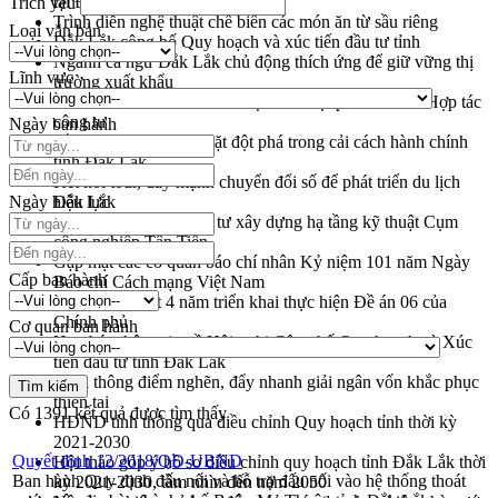
tại Đắk Lắk
Trích yếu
Trình diễn nghệ thuật chế biến các món ăn từ sầu riêng
Loại văn bản
Đắk Lắk công bố Quy hoạch và xúc tiến đầu tư tỉnh
Ngành cá ngừ Đắk Lắk chủ động thích ứng để giữ vững thị
Lĩnh vực
trường xuất khẩu
Diễn đàn Kinh tế tư nhân Việt Nam đột phá cơ chế - Hợp tác
công tư
Ngày ban hành
Đề án 06 tạo bước ngoặt đột phá trong cải cách hành chính
tỉnh Đắk Lắk
Kết nối tour, đẩy mạnh chuyển đổi số để phát triển du lịch
Ngày hiệu lực
Đắk Lắk
Khởi động Dự án Đầu tư xây dựng hạ tầng kỹ thuật Cụm
công nghiệp Tân Tiến
Gặp mặt các cơ quan báo chí nhân Kỷ niệm 101 năm Ngày
Cấp ban hành
Báo chí Cách mạng Việt Nam
Đắk Lắk sơ kết 4 năm triển khai thực hiện Đề án 06 của
Chính phủ
Cơ quan ban hành
Họp báo thông tin về Hội nghị Công bố Quy hoạch và Xúc
tiến đầu tư tỉnh Đắk Lắk
Khơi thông điểm nghẽn, đẩy nhanh giải ngân vốn khắc phục
thiên tai
Có
1391
kết quả được tìm thấy
HĐND tỉnh thông qua điều chỉnh Quy hoạch tỉnh thời kỳ
2021-2030
Quyết định 12/2018/QĐ-UBND
Hội thảo góp ý hồ sơ điều chỉnh quy hoạch tỉnh Đắk Lắk thời
Ban hành Quy định đấu nối và hỗ trợ đấu nối vào hệ thống thoát
kỳ 2021-2030, tầm nhìn đến năm 2050