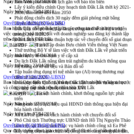
Ngày ban hành:
16/04/2018
Hòn Yến phát triển du lịch gắn với bảo tồn biển
Lấy ý kiến điều chỉnh Quy hoạch tỉnh Đắk Lắk thời kỳ 2021-
Ngày hiệu lực:
25/04/2018
2030, tầm nhìn đến năm 2050
Phát động chiến dịch 30 ngày đêm giải phóng mặt bằng
Quyết định 08/2018/QĐ-UBND
Tuyến đường bộ ven biển
Ban hành Quy chế phối hợp giữa các cơ quan chức năng trong
Đắk Lắk nỗ lực thúc đẩy tăng trưởng kinh tế từ 10% trở lên
việc quản lý nhà nước đối với doanh nghiệp sau đăng ký thành lập
trong Quý II/2026
trên địa bàn tỉnh Đắk Lắk
Đắk Lắk ký kết thỏa thuận hợp tác về chuyển đổi số giai đoạn
2026 – 2030 với Tập đoàn Bưu chính Viễn thông Việt Nam
Bản PDF
Tải về
Thứ trưởng Bộ Y tế làm việc với tỉnh Đắk Lắk về phát triển
Ngày ban hành:
06/04/2018
nhân lực y tế cho trạm y tế cấp xã
Du lịch Đắk Lắk nâng tầm trải nghiệm du khách thông qua
Ngày hiệu lực:
23/04/2018
Hệ thống cơ sở dữ liệu và Bản đồ số
Tập huấn ứng dụng trí tuệ nhân tạo (AI) trong thương mại
Quyết định 07/2018/QĐ-UBND
điện tử năm 2026
Ban hành Quy định trình tự, thủ tục xác định nhiệm vụ khoa học
Đoàn đại biểu Quốc hội tỉnh Đắk Lắk trao đổi thông tin trước
và công nghệ cấp tỉnh trên địa bàn tỉnh Đắk Lắk
Kỳ họp thứ nhất, Quốc hội khóa XVI
Quyết liệt cải cách hành chính, khơi thông nguồn lực phát
Bản PDF
Tải về
triển
Ngày ban hành:
27/03/2018
Nâng cao hiệu lực, hiệu quả HĐND tỉnh thông qua hiện đại
hóa hành chính
Ngày hiệu lực:
07/04/2018
Xã Ea Phê gắn cải cách hành chính với chuyển đổi số
Phó Chủ tịch Thường trực UBND tỉnh Hồ Thị Nguyên Thảo
Quyết định 06/2018/QĐ-UBND
làm việc tại Trung tâm Phục vụ hành chính công xã Ea Phê
Quy định tuyển chọn, giao trực tiếp tổ chức và cá nhân thực hiện
Xây dựng nền hành chính số đồng hành cùng nông dân dân,