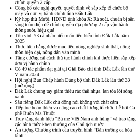
chính quyền 2 cấp
Công bố các nghị quyết, quyết định về sắp xếp tổ chức bộ
máy và đơn vị hành chính tỉnh Đắk Lắk
Kỳ họp thứ Mười, HĐND tỉnh khóa X: Rà soát, chuẩn bị sẵn
sàng toàn diện để chính quyền địa phương 2 cấp vận hành
thông suốt, hiệu quả
Tôn vinh 53 cá nhân hiến máu tiêu biểu tỉnh Đắk Lắk năm
2025
Thực hiện bằng được mục tiêu nông nghiệp sinh thái, nông
thôn hiện đại, nông dân văn minh
Tăng cường cải cách thủ tục hành chính khi thực hiện sắp xếp
đơn vị hành chính
Có 49 tác phẩm đạt giải tại Giải Báo chí tỉnh Đắk Lắk lần thứ
V năm 2024
Hội nghị Ban Chấp hành Đảng bộ tỉnh Đắk Lắk lần thứ 33
(mở rộng)
Đắk Lắk chung tay giảm thiểu rác thải nhựa, lan tỏa lối sống
xanh
Sầu riêng Đắk Lắk chủ động nói không với chất cấm
Tiếp tục hoàn thiện và nâng cao chất lượng tổ chức Lễ hội Cà
phê Buôn Ma Thuột
Truy tặng danh hiệu “Bà mẹ Việt Nam anh hùng” và trao tặng
các hình thức khen thưởng của Chủ tịch nước
Ấn tượng Chương trình cầu truyền hình “Bản trường ca hòa
bình”