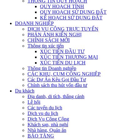
THÔNG TIN QUY HOẠCH
QUY HOẠCH TỈNH
QUY HOẠCH SỬ DỤNG ĐẤT
KẾ HOẠCH SỬ DỤNG ĐẤT
DOANH NGHIỆP
DỊCH VỤ CÔNG TRỰC TUYẾN
PHẢN ÁNH KIẾN NGHỊ
CHÍNH SÁCH MỚI
Thông tin xúc tiến
XÚC TIẾN ĐẦU TƯ
XÚC TIẾN THƯƠNG MẠI
XÚC TIẾN DU LỊCH
Thông tin Doanh nghiệp
CÁC KHU, CỤM CÔNG NGHIỆP
Các Dự Án Kêu Gọi Đầu Tư
Chính sách thu hút vốn đầu tư
Du khách
Địa danh, di tích, thắng cảnh
Lễ hội
Các tuyến du lịch
Dịch vụ du lịch
Dịch Vụ Công Cộng
Khách sạn, nhà nghỉ
Nhà hàng, Quán ăn
BẢO TÀNG