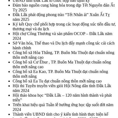
UBND tỉnh Đắk Lắk tổ chức họp báo định kỳ
Đảm bảo nguồn cung hàng hóa trong dịp Tết Nguyên đán Ất
Tỵ 2025
Đắk Lắk phát động phong trào “Tết Nhân ái” Xuân Ất Tỵ
năm 2025
Ký kết Quy chế phối hợp trong các hoạt động xúc tiến đầu tư,
thương mại và du lịch
Hội chợ Công Thương và sản phẩm OCOP – Đắk Lắk năm
2024
Sở Văn hóa, Thể thao và Du lịch đẩy mạnh công tác cải cách
hành chính
Công bố xã Hòa Thắng, TP. Buôn Ma Thuột đạt chuẩn nông
thôn mới nâng cao
Công bố xã Cư Êbur , TP. Buôn Ma Thuột đạt chuẩn nông
thôn mới nâng cao
Công bố xã Ea Kao, TP. Buôn Ma Thuột đạt chuẩn nông
thôn mới nâng
Công bố xã Ea Tu đạt chuẩn nông thôn mới nâng cao
Hội thi Tuyên truyền viên giỏi Hội Nông dân tỉnh Đắk Lắk
năm 2024
Hội thảo khoa học “Đắk Lắk – 120 năm hình thành và phát
triển”
Triển khai hiệu quả Tuần lễ hưởng ứng học tập suốt đời năm
2024
Thành viên UBND tỉnh cho ý kiến tình hình thực hiện kế