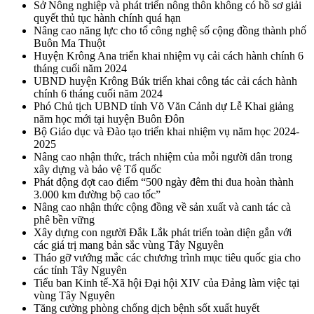
Sở Nông nghiệp và phát triển nông thôn không có hồ sơ giải
quyết thủ tục hành chính quá hạn
Nâng cao năng lực cho tổ công nghệ số cộng đồng thành phố
Buôn Ma Thuột
Huyện Krông Ana triển khai nhiệm vụ cải cách hành chính 6
tháng cuối năm 2024
UBND huyện Krông Búk triển khai công tác cải cách hành
chính 6 tháng cuối năm 2024
Phó Chủ tịch UBND tỉnh Võ Văn Cảnh dự Lễ Khai giảng
năm học mới tại huyện Buôn Đôn
Bộ Giáo dục và Đào tạo triển khai nhiệm vụ năm học 2024-
2025
Nâng cao nhận thức, trách nhiệm của mỗi người dân trong
xây dựng và bảo vệ Tổ quốc
Phát động đợt cao điểm “500 ngày đêm thi đua hoàn thành
3.000 km đường bộ cao tốc”
Nâng cao nhận thức cộng đồng về sản xuất và canh tác cà
phê bền vững
Xây dựng con người Đắk Lắk phát triển toàn diện gắn với
các giá trị mang bản sắc vùng Tây Nguyên
Tháo gỡ vướng mắc các chương trình mục tiêu quốc gia cho
các tỉnh Tây Nguyên
Tiểu ban Kinh tế-Xã hội Đại hội XIV của Đảng làm việc tại
vùng Tây Nguyên
Tăng cường phòng chống dịch bệnh sốt xuất huyết