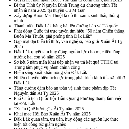
Bí thư Tỉnh ủy Nguyễn Đình Trung dự chương trình Tết
nhân ái năm 2025 tại huyện Cư M’Gar
Xây dựng Buôn Ma Thuột là đô thị xanh, sinh thái, thông
minh
Thanh niên Đắk Lắk hăng hái lên đường bảo vệ Tổ quốc
Phát động Cuộc thi trực tuyến tìm hiểu “50 năm Chiến thắng
Buôn Ma Thuột, giải phóng tỉnh Đắk Lắk”
Gặp mặt đại biểu trí thức, văn nghệ sĩ, báo giới Xuân Ất Tỵ
2025
Đắk Lắk quyết tâm huy động nguồn lực cho mục tiêu tăng
trưởng hai con số năm 2025
Sơ kết 5 năm triển khai tiếp nhận và trả kết quả TTHC tại
Trung tâm phục vụ hành chính công
Điểm sáng xuất khẩu nông sản Đắk Lắk
Nhiều chuyển biến tích cực trong phát triển kinh tế - xã hội ở
Đắk Lắk
Tăng cường đảm bảo an toàn vệ sinh thực phẩm dịp Tết
Nguyên đán Ất Tỵ 2025
Phó Chủ tịch Quốc hội Trần Quang Phương thăm, làm việc
tại Đắk Lắk
"Xuân Quê hương" - Ất Tỵ năm 2025
Khai mạc Hội Báo Xuân Ất Tỵ năm 2025
Đắk Lắk quan tâm, ưu tiên, huy động các nguồn lực thực
hiện tốt công tác giảm nghèo