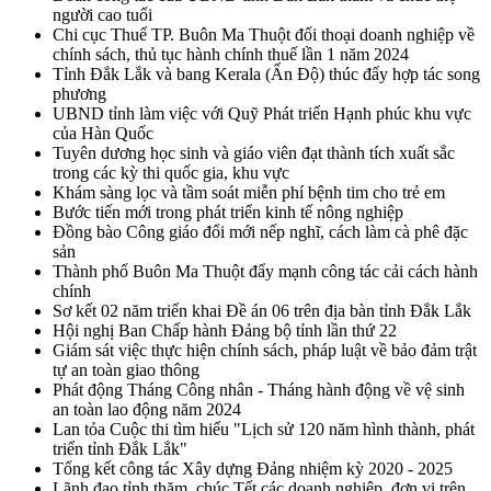
người cao tuổi
Chi cục Thuế TP. Buôn Ma Thuột đối thoại doanh nghiệp về
chính sách, thủ tục hành chính thuế lần 1 năm 2024
Tỉnh Đắk Lắk và bang Kerala (Ấn Độ) thúc đẩy hợp tác song
phương
UBND tỉnh làm việc với Quỹ Phát triển Hạnh phúc khu vực
của Hàn Quốc
Tuyên dương học sinh và giáo viên đạt thành tích xuất sắc
trong các kỳ thi quốc gia, khu vực
Khám sàng lọc và tầm soát miễn phí bệnh tim cho trẻ em
Bước tiến mới trong phát triển kinh tế nông nghiệp
Đồng bào Công giáo đổi mới nếp nghĩ, cách làm cà phê đặc
sản
Thành phố Buôn Ma Thuột đẩy mạnh công tác cải cách hành
chính
Sơ kết 02 năm triển khai Đề án 06 trên địa bàn tỉnh Đắk Lắk
Hội nghị Ban Chấp hành Đảng bộ tỉnh lần thứ 22
Giám sát việc thực hiện chính sách, pháp luật về bảo đảm trật
tự an toàn giao thông
Phát động Tháng Công nhân - Tháng hành động về vệ sinh
an toàn lao động năm 2024
Lan tỏa Cuộc thi tìm hiểu "Lịch sử 120 năm hình thành, phát
triển tỉnh Đắk Lắk"
Tổng kết công tác Xây dựng Đảng nhiệm kỳ 2020 - 2025
Lãnh đạo tỉnh thăm, chúc Tết các doanh nghiệp, đơn vị trên