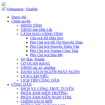
Vietnamese
|
English
Trang chủ
Chính quyền
HĐND TỈNH
UBND tỉnh Đắk Lắk
LÃNH ĐẠO UBND TỈNH
Chủ tịch Đỗ Hữu Huy
Phó Chủ tịch Hồ Thị Nguyên Thảo
Phó Chủ tịch Nguyễn Thiên Văn
Phó Chủ tịch Trương Công Thái
Phó Chủ tịch Đào Mỹ
Sở, Ban, Ngành
CƠ QUAN KHÁC
UBND các xã, phường
DANH SÁCH NGƯỜI PHÁT NGÔN
LỊCH LÀM VIỆC
LỊCH TIẾP CÔNG DÂN
CÔNG DÂN
DỊCH VỤ CÔNG TRỰC TUYẾN
PHẢN ÁNH HIỆN TRƯỜNG
PHẢN ÁNH KIẾN NGHỊ TTHC
CHÍNH SÁCH MỚI