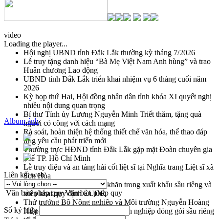
video
Loading the player...
Hội nghị UBND tỉnh Đắk Lắk thường kỳ tháng 7/2026
Lễ truy tặng danh hiệu “Bà Mẹ Việt Nam Anh hùng” và trao
Huân chương Lao động
UBND tỉnh Đắk Lắk triển khai nhiệm vụ 6 tháng cuối năm
2026
Kỳ họp thứ Hai, Hội đồng nhân dân tỉnh khóa XI quyết nghị
nhiều nội dung quan trọng
Bí thư Tỉnh ủy Lương Nguyễn Minh Triết thăm, tặng quà
Album ảnh
người có công với cách mạng
Rà soát, hoàn thiện hệ thống thiết chế văn hóa, thể thao đáp
ứng yêu cầu phát triển mới
Thường trực HĐND tỉnh Đắk Lắk gặp mặt Đoàn chuyên gia
y tế TP. Hồ Chí Minh
Lễ truy điệu và an táng hài cốt liệt sĩ tại Nghĩa trang Liệt sĩ xã
Liên kết web
Sơn Hòa
Bàn giải pháp tháo gỡ khó khăn trong xuất khẩu sầu riêng và
Văn bản pháp quy
Văn bản pháp quy
triển khai quy định EUDR
Thứ trưởng Bộ Nông nghiệp và Môi trường Nguyễn Hoàng
Số ký hiệu
Hiệp khảo sát vùng trồng và doanh nghiệp đóng gói sầu riêng