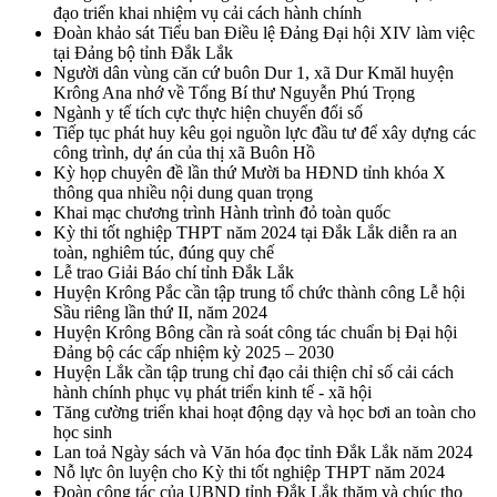
đạo triển khai nhiệm vụ cải cách hành chính
Đoàn khảo sát Tiểu ban Điều lệ Đảng Đại hội XIV làm việc
tại Đảng bộ tỉnh Đắk Lắk
Người dân vùng căn cứ buôn Dur 1, xã Dur Kmăl huyện
Krông Ana nhớ về Tổng Bí thư Nguyễn Phú Trọng
Ngành y tế tích cực thực hiện chuyển đổi số
Tiếp tục phát huy kêu gọi nguồn lực đầu tư để xây dựng các
công trình, dự án của thị xã Buôn Hồ
Kỳ họp chuyên đề lần thứ Mười ba HĐND tỉnh khóa X
thông qua nhiều nội dung quan trọng
Khai mạc chương trình Hành trình đỏ toàn quốc
Kỳ thi tốt nghiệp THPT năm 2024 tại Đắk Lắk diễn ra an
toàn, nghiêm túc, đúng quy chế
Lễ trao Giải Báo chí tỉnh Đắk Lắk
Huyện Krông Pắc cần tập trung tổ chức thành công Lễ hội
Sầu riêng lần thứ II, năm 2024
Huyện Krông Bông cần rà soát công tác chuẩn bị Đại hội
Đảng bộ các cấp nhiệm kỳ 2025 – 2030
Huyện Lắk cần tập trung chỉ đạo cải thiện chỉ số cải cách
hành chính phục vụ phát triển kinh tế - xã hội
Tăng cường triển khai hoạt động dạy và học bơi an toàn cho
học sinh
Lan toả Ngày sách và Văn hóa đọc tỉnh Đắk Lắk năm 2024
Nỗ lực ôn luyện cho Kỳ thi tốt nghiệp THPT năm 2024
Đoàn công tác của UBND tỉnh Đắk Lắk thăm và chúc thọ