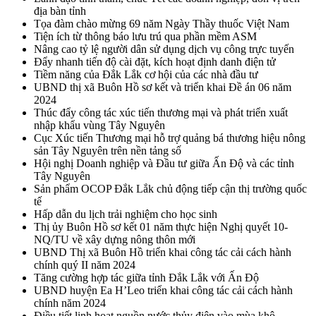
địa bàn tỉnh
Tọa đàm chào mừng 69 năm Ngày Thầy thuốc Việt Nam
Tiện ích từ thông báo lưu trú qua phần mềm ASM
Nâng cao tỷ lệ người dân sử dụng dịch vụ công trực tuyến
Đẩy nhanh tiến độ cài đặt, kích hoạt định danh điện tử
Tiềm năng của Đắk Lắk cơ hội của các nhà đầu tư
UBND thị xã Buôn Hồ sơ kết và triển khai Đề án 06 năm
2024
Thúc đẩy công tác xúc tiến thương mại và phát triển xuất
nhập khẩu vùng Tây Nguyên
Cục Xúc tiến Thương mại hỗ trợ quảng bá thương hiệu nông
sản Tây Nguyên trên nền tảng số
Hội nghị Doanh nghiệp và Đầu tư giữa Ấn Độ và các tỉnh
Tây Nguyên
Sản phẩm OCOP Đắk Lắk chủ động tiếp cận thị trường quốc
tế
Hấp dẫn du lịch trải nghiệm cho học sinh
Thị ủy Buôn Hồ sơ kết 01 năm thực hiện Nghị quyết 10-
NQ/TU về xây dựng nông thôn mới
UBND Thị xã Buôn Hồ triển khai công tác cải cách hành
chính quý II năm 2024
Tăng cường hợp tác giữa tỉnh Đắk Lắk với Ấn Độ
UBND huyện Ea H’Leo triển khai công tác cải cách hành
chính năm 2024
Điều tiết linh hoạt nguồn nước thủy điện vào mùa khô