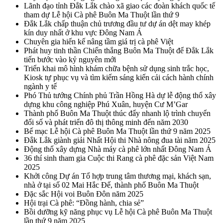
Lãnh đạo tỉnh Đắk Lắk chào xã giao các đoàn khách quốc tế
tham dự Lễ hội Cà phê Buôn Ma Thuột lần thứ 9
Đắk Lắk chấp thuận chủ trương đầu tư dự án dệt may khép
kín duy nhất ở khu vực Đông Nam Á
Chuyên gia hiến kế nâng tầm giá trị cà phê Việt
Phát huy tinh thần Chiến thắng Buôn Ma Thuột để Đắk Lắk
tiến bước vào kỷ nguyên mới
Triển khai mô hình khám chữa bệnh sử dụng sinh trắc học,
Kiosk tự phục vụ và tìm kiếm sáng kiến cải cách hành chính
ngành y tế
Phó Thủ tướng Chính phủ Trần Hồng Hà dự lễ động thổ xây
dựng khu công nghiệp Phú Xuân, huyện Cư M’Gar
Thành phố Buôn Ma Thuột thúc đẩy nhanh lộ trình chuyển
đổi số và phát triển đô thị thông minh đến năm 2030
Bế mạc Lễ hội Cà phê Buôn Ma Thuột lần thứ 9 năm 2025
Đắk Lắk giành giải Nhất Hội thi Nhà nông đua tài năm 2025
Động thổ xây dựng Nhà máy cà phê lớn nhất Đông Nam Á
36 thí sinh tham gia Cuộc thi Rang cà phê đặc sản Việt Nam
2025
Khởi công Dự án Tổ hợp trung tâm thương mại, khách sạn,
nhà ở tại số 02 Mai Hắc Đế, thành phố Buôn Ma Thuột
Đặc sắc Hội voi Buôn Đôn năm 2025
Hội trại Cà phê: “Đồng hành, chia sẻ”
Bồi dưỡng kỹ năng phục vụ Lễ hội Cà phê Buôn Ma Thuột
lần thứ 9 năm 2025