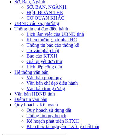
Sở, Ban, Ngành
SỞ, BAN, NGÀNH
HỘI, ĐOÀN THỂ
CƠ QUAN KHÁC
UBND các xã, phường
Thông tin chỉ đạo điều hành
Lịch làm việc của UBND tỉnh
Khen thưởng, xử phạt HC
Thông tin báo cáo thống kê
Tư vấn pháp luật
Báo cáo KTXH
Giải quyết đơn thư
Lịch tiếp công dân
Hệ thống văn bản
Văn bản pháp quy
Văn bản chỉ đạo điều hành
Văn bản trung ương
Văn bản HĐND tỉnh
Điểm tin văn bản
Quy hoạch - Kế hoạch
Quy hoạch sử dụng đất
Thông tin quy hoạch
Kế hoạch phát triển KTXH
Khai thác tài nguyên – Xử lý chất thải