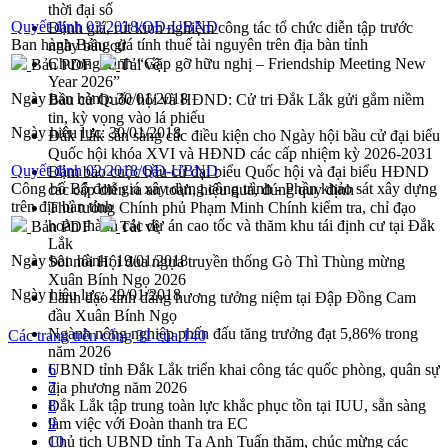
thời đại số
Quyết định 03/2018/QĐ-UBND
Đánh giá, rút kinh nghiệm công tác tổ chức diễn tập trước
Ban hành Bảng giá tính thuế tài nguyên trên địa bàn tỉnh
ngày bầu cử
Chương trình “Gặp gỡ hữu nghị – Friendship Meeting New
Bản PDF
Tải về
Year 2026”
Ngày ban hành:
30/01/2018
Bầu cử Quốc hội và HĐND: Cử tri Đắk Lắk gửi gắm niềm
tin, kỳ vọng vào lá phiếu
Ngày hiệu lực:
30/01/2018
Đắk Lắk sẵn sàng các điều kiện cho Ngày hội bầu cử đại biểu
Quốc hội khóa XVI và HĐND các cấp nhiệm kỳ 2026-2031
Quyết định 02/2018/QĐ-UBND
Đảm bảo cuộc bầu cử đại biểu Quốc hội và đại biểu HĐND
Công bố Bộ đơn giá xây dựng công trình - Phần khảo sát xây dựng
các cấp diễn ra an toàn, hiệu quả, đúng quy định
trên địa bàn tỉnh
Thủ tướng Chính phủ Phạm Minh Chính kiểm tra, chỉ đạo
hoàn thành các dự án cao tốc và thăm khu tái định cư tại Đắk
Bản PDF
Tải về
Lắk
Ngày ban hành:
19/01/2018
Sôi nổi Hội đua ngựa truyền thống Gò Thì Thùng mừng
Xuân Bính Ngọ 2026
Ngày hiệu lực:
29/01/2018
Lãnh đạo tỉnh dâng hương tưởng niệm tại Đập Đồng Cam
đầu Xuân Bính Ngọ
Ngành nông nghiệp phấn đấu tăng trưởng đạt 5,86% trong
Các trang trên cổng 31 của 140
năm 2026
UBND tỉnh Đắk Lắk triển khai công tác quốc phòng, quân sự
6
địa phương năm 2026
7
Đắk Lắk tập trung toàn lực khắc phục tồn tại IUU, sẵn sàng
8
làm việc với Đoàn thanh tra EC
9
Chủ tịch UBND tỉnh Tạ Anh Tuấn thăm, chúc mừng các
10