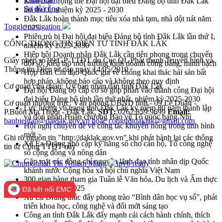
Khai mạc trọng thể Đại hội đại biểu Đảng bộ tỉnh Đắk Lắk
Sơ đồ cổng
lần thứ I, nhiệm kỳ 2025 - 2030
Đắk Lắk hoàn thành mục tiêu xóa nhà tạm, nhà dột nát năm
Toggle navigation
2025
Phiên trù bị Đại hội đại biểu Đảng bộ tỉnh Đắk Lắk lần thứ I,
CỔNG THÔNG TIN ĐIỆN TỬ TỈNH ĐẮK LẮK
nhiệm kỳ 2025-2030
Hiệp hội Doanh nhân Đắk Lắk cần tiên phong trong chuyển
Giấy phép số 99/GP-TTĐT do Cục QL Phát thanh Truyền hình và
đổi số, kiến tạo môi trường kinh doanh công bằng, minh bạch
Thông tin Điện tử cấp ngày 14/05/2010
Họp Ban Chỉ đạo Quốc gia về chống khai thác hải sản bất
hợp pháp, không báo cáo và không theo quy định
Cơ quan chủ quản: Ủy ban nhân dân tỉnh Đắk Lắk
Đại hội Đảng bộ cấp cơ sở góp phần vào thanh công Đại hội
đại biểu Đảng bộ tỉnh lần thứ nhất, nhiệm kỳ 2025-2030
Cơ quan thường trực: Văn phòng UBND tỉnh - 09 Lê Duẩn -
Lực lượng vũ trang tỉnh Đắk Lắk kỷ niệm 80 năm thành lập
P.Buôn Ma Thuột - Đắk Lắk.
SĐT:
0262.859.9699
Email:
và đón nhận Huân chương Bảo vệ Tổ quốc hạng Nhì
banbientap@daklak.gov.vn hoặc congttdtdaklak@gmail.com
Hội nghị chuyên đề về công tác khuyến nông trong tình hình
mới
Ghi rõ nguồn tin "http://daklak.gov.vn" khi phát hành lại các thông
Xã Ea Drăng phổ cập kỹ năng số cho cán bộ, Tổ công nghệ
tin từ Cổng TTĐT này
số cộng đồng và nông dân
Gặp mặt các đồng chí nguyên lãnh đạo tỉnh nhân dịp Quốc
khánh nước Cộng hòa xã hội chủ nghĩa Việt Nam
300 gian hàng tham gia Tuần lễ Văn hóa, Du lịch và Ẩm thực
Đắk Lắk năm 2025
Đã kết nối EMC
Xã Ea Drăng thúc đẩy phong trào “Bình dân học vụ số”, phát
triển khoa học, công nghệ và đổi mới sáng tạo
Công an tỉnh Đắk Lắk đẩy mạnh cải cách hành chính, thích