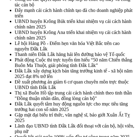
tác cán bộ
Đẩy mạnh cải cách hành chính tạo đà cho doanh nghiệp phát
triển
UBND huyện Krông Búk triển khai nhiệm vụ cải cách hành
chính năm 2025
UBND huyện Krông Ana triển khai nhiệm vụ cải cách hành
chính năm 2025
Lễ hội Hảng Pồ - Điểm hẹn văn hóa Việt Bắc trên cao
nguyên Đắk Lắk
Thanh niên Đắk Lắk hăng hái lên đường bảo vệ Tổ quốc
Phát động Cuộc thi trực tuyến tìm hiểu “50 năm Chiến thắng
Buôn Ma Thuột, giải phóng tỉnh Đắk Lắk”
Đắk Lắk xây dựng kịch bản tăng trưởng kinh tế - xã hội năm
2025 đạt 8% trở lên
Đề xuất phương án giảm 6 cơ quan chuyên môn trực thuộc
UBND tỉnh Đắk Lắk
Thị xã Buôn Hồ tập trung cải cách hành chính theo tinh thần
"Đồng thuận nhân dân, đồng lòng cán bộ"
Đắk Lắk quyết tâm huy động nguồn lực cho mục tiêu tăng
trưởng hai con số năm 2025
Gặp mặt đại biểu trí thức, văn nghệ sĩ, báo giới Xuân Ất Tỵ
2025
Lãnh đạo UBND tỉnh Đắk Lắk đối thoại với cán bộ, hội viên,
phụ nữ
Quyết liệt giải ngân 100% vốn đầu tư công trong năm 2025