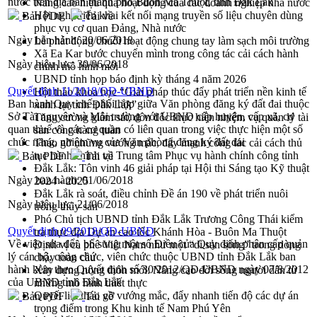
nước trên địa bàn thành phố Buôn Ma Thuột, tỉnh Đắk Lắk
Nâng cao hiệu quả hoạt động của các doanh nghiệp nhà nước
Hội nghị triển khai kết nối mạng truyền số liệu chuyên dùng
Bản PDF
Tải về
phục vụ cơ quan Đảng, Nhà nước
Ngày ban hành:
20/06/2018
Lễ phát động chuỗi hoạt động chung tay làm sạch môi trường
Xã Ea Kar bước chuyển mình trong công tác cải cách hành
Ngày hiệu lực:
30/06/2018
chính mô hình mới
UBND tỉnh họp báo định kỳ tháng 4 năm 2026
Quyết định 11/2018/QĐ-UBND
Hội thảo khoa học “Giải pháp thúc đẩy phát triển nền kinh tế
Ban hành Quy chế phối hợp giữa Văn phòng đăng ký đất đai thuộc
xanh tại tỉnh Đắk Lắk”
Sở Tài nguyên và Môi trường với UBND cấp huyện, cấp xã, cơ
Tăng cường giám sát, đôn đốc thực hiện nhiệm vụ quản lý tài
quan thuế và các cơ quan có liên quan trong việc thực hiện một số
sản công hàng tuần
chức năng, nhiệm vụ của Văn phòng đăng ký đất đai
Tháo gỡ những vướng mắc, đẩy mạnh công tác cải cách thủ
tục hành chính tại Trung tâm Phục vụ hành chính công tỉnh
Bản PDF
Tải về
Đắk Lắk: Tôn vinh 46 giải pháp tại Hội thi Sáng tạo Kỹ thuật
Ngày ban hành:
01/06/2018
2024 - 2025
Đắk Lắk rà soát, điều chỉnh Đề án 190 về phát triển nuôi
Ngày hiệu lực:
21/06/2018
trồng thủy sản
Phó Chủ tịch UBND tỉnh Đắk Lắk Trương Công Thái kiểm
Quyết định 09/2018/QĐ-UBND
tra thực địa Dự án cao tốc Khánh Hòa - Buôn Ma Thuột
Về việc sửa đổi, bổ sung một số Điều của Quy định phân cấp quản
Định vị cà phê Việt Nam như một “di sản sống” trong dòng
lý cán bộ, công chức, viên chức thuộc UBND tỉnh Đắk Lắk ban
chảy toàn cầu
hành kèm theo Quyết định số 30/2012/QĐ-UBND ngày 07/8/2012
Xây dựng nông thôn mới: Nâng cao đời sống người dân từ
của UBND tỉnh Đắk Lắk
những mô hình thiết thực
Quyết liệt tháo gỡ vướng mắc, đẩy nhanh tiến độ các dự án
Bản PDF
Tải về
trọng điểm trong Khu kinh tế Nam Phú Yên