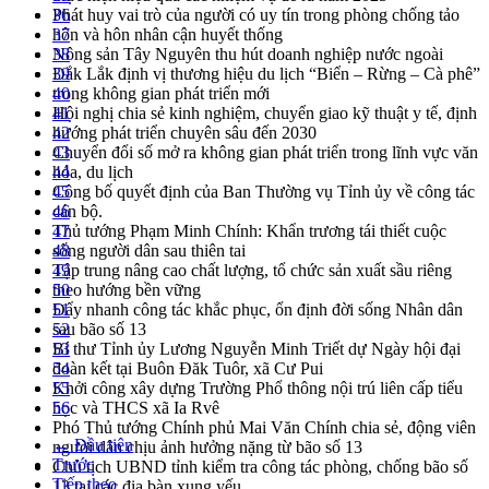
Phát huy vai trò của người có uy tín trong phòng chống tảo
36
hôn và hôn nhân cận huyết thống
37
Nông sản Tây Nguyên thu hút doanh nghiệp nước ngoài
38
Đắk Lắk định vị thương hiệu du lịch “Biển – Rừng – Cà phê”
39
trong không gian phát triển mới
40
Hội nghị chia sẻ kinh nghiệm, chuyển giao kỹ thuật y tế, định
41
hướng phát triển chuyên sâu đến 2030
42
Chuyển đổi số mở ra không gian phát triển trong lĩnh vực văn
43
hóa, du lịch
44
Công bố quyết định của Ban Thường vụ Tỉnh ủy về công tác
45
cán bộ.
46
Thủ tướng Phạm Minh Chính: Khẩn trương tái thiết cuộc
47
sống người dân sau thiên tai
48
Tập trung nâng cao chất lượng, tổ chức sản xuất sầu riêng
49
theo hướng bền vững
50
Đẩy nhanh công tác khắc phục, ổn định đời sống Nhân dân
51
sau bão số 13
52
Bí thư Tỉnh ủy Lương Nguyễn Minh Triết dự Ngày hội đại
53
đoàn kết tại Buôn Đăk Tuôr, xã Cư Pui
54
Khởi công xây dựng Trường Phổ thông nội trú liên cấp tiểu
55
học và THCS xã Ia Rvê
56
Phó Thủ tướng Chính phủ Mai Văn Chính chia sẻ, động viên
← Đầu tiên
người dân chịu ảnh hưởng nặng từ bão số 13
Trước
Chủ tịch UBND tỉnh kiểm tra công tác phòng, chống bão số
Tiếp theo
13 tại các địa bàn xung yếu