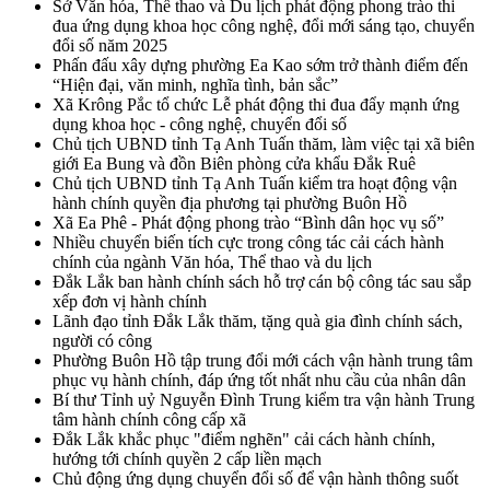
Sở Văn hóa, Thể thao và Du lịch phát động phong trào thi
đua ứng dụng khoa học công nghệ, đổi mới sáng tạo, chuyển
đổi số năm 2025
Phấn đấu xây dựng phường Ea Kao sớm trở thành điểm đến
“Hiện đại, văn minh, nghĩa tình, bản sắc”
Xã Krông Pắc tổ chức Lễ phát động thi đua đẩy mạnh ứng
dụng khoa học - công nghệ, chuyển đổi số
Chủ tịch UBND tỉnh Tạ Anh Tuấn thăm, làm việc tại xã biên
giới Ea Bung và đồn Biên phòng cửa khẩu Đắk Ruê
Chủ tịch UBND tỉnh Tạ Anh Tuấn kiểm tra hoạt động vận
hành chính quyền địa phương tại phường Buôn Hồ
Xã Ea Phê - Phát động phong trào “Bình dân học vụ số”
Nhiều chuyển biến tích cực trong công tác cải cách hành
chính của ngành Văn hóa, Thể thao và du lịch
Đắk Lắk ban hành chính sách hỗ trợ cán bộ công tác sau sắp
xếp đơn vị hành chính
Lãnh đạo tỉnh Đắk Lắk thăm, tặng quà gia đình chính sách,
người có công
Phường Buôn Hồ tập trung đổi mới cách vận hành trung tâm
phục vụ hành chính, đáp ứng tốt nhất nhu cầu của nhân dân
Bí thư Tỉnh uỷ Nguyễn Đình Trung kiểm tra vận hành Trung
tâm hành chính công cấp xã
Đắk Lắk khắc phục "điểm nghẽn" cải cách hành chính,
hướng tới chính quyền 2 cấp liền mạch
Chủ động ứng dụng chuyển đổi số để vận hành thông suốt