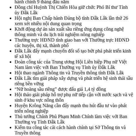
hành chính 9 tháng đầu năm
Đồng chí Huỳnh Thị Chiến Hòa giữ chức Phó Bí thư Tỉnh
ủy Đắk Lắk
Hội nghị Ban Chấp hành Đảng bộ tỉnh Đắk Lắk lần thứ 26
xem xét nhiều nội dung quan trọng
Khởi động dự án sản xuất sầu riêng ứng dụng công nghệ
thông minh và du lịch trải nghiệm nông nghiệp
Thường trực HĐND tỉnh giao ban với Thường trực HĐND
các huyện, thị xã, thành phố
Đắk Lắk đẩy mạnh chuyển đổi số tạo bứt phá phát triển kinh
tế xã hội
Đoàn công tác của Trung ương Hội Liên hiệp Phụ nữ Việt
Nam làm việc với Ban Thường vụ Tỉnh ủy Đắk Lắk
Hội thao ngành Thông tin và Truyền thông tỉnh Đắk Lắk
Đắk Lắk tìm giải pháp xây dựng và phát triển hệ sinh thái sầu
riêng bền vững
“Nữ hoàng sầu riêng” được đấu giá 1,4 tỷ đồng
Hội thảo giải pháp hỗ trợ phụ nữ tiếp cận với nước sạch và vệ
sinh ở khu vực nông thôn
Huyện Krông Năng cần đẩy mạnh thu hút đầu tư vào phát
triển nông nghiệp
Thủ tướng Chính Phủ Phạm Minh Chính làm việc với Ban
Thường vụ Tỉnh Đắk Lắk
Kiểm tra công tác cải cách hành chính tại Sở Thông tin và
Truyền thông