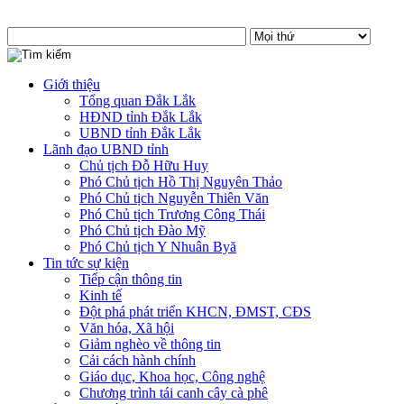
Giới thiệu
Tổng quan Đắk Lắk
HĐND tỉnh Đắk Lắk
UBND tỉnh Đắk Lắk
Lãnh đạo UBND tỉnh
Chủ tịch Đỗ Hữu Huy
Phó Chủ tịch Hồ Thị Nguyên Thảo
Phó Chủ tịch Nguyễn Thiên Văn
Phó Chủ tịch Trương Công Thái
Phó Chủ tịch Đào Mỹ
Phó Chủ tịch Y Nhuân Byă
Tin tức sự kiện
Tiếp cận thông tin
Kinh tế
Đột phá phát triển KHCN, ĐMST, CĐS
Văn hóa, Xã hội
Giảm nghèo về thông tin
Cải cách hành chính
Giáo dục, Khoa học, Công nghệ
Chương trình tái canh cây cà phê