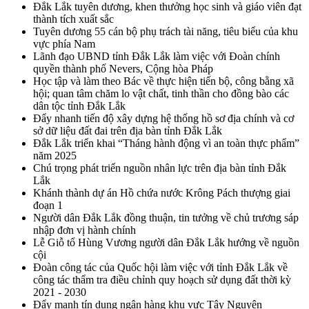
Đắk Lắk tuyên dương, khen thưởng học sinh và giáo viên đạt
thành tích xuất sắc
Tuyên dương 55 cán bộ phụ trách tài năng, tiêu biểu của khu
vực phía Nam
Lãnh đạo UBND tỉnh Đắk Lắk làm việc với Đoàn chính
quyền thành phố Nevers, Cộng hòa Pháp
Học tập và làm theo Bác về thực hiện tiến bộ, công bằng xã
hội; quan tâm chăm lo vật chất, tinh thần cho đồng bào các
dân tộc tỉnh Đắk Lắk
Đẩy nhanh tiến độ xây dựng hệ thống hồ sơ địa chính và cơ
sở dữ liệu đất đai trên địa bàn tỉnh Đắk Lắk
Đắk Lắk triển khai “Tháng hành động vì an toàn thực phẩm”
năm 2025
Chú trọng phát triển nguồn nhân lực trên địa bàn tỉnh Đắk
Lắk
Khánh thành dự án Hồ chứa nước Krông Pách thượng giai
đoạn 1
Người dân Đắk Lắk đồng thuận, tin tưởng về chủ trương sáp
nhập đơn vị hành chính
Lễ Giỗ tổ Hùng Vương người dân Đắk Lắk hướng về nguồn
cội
Đoàn công tác của Quốc hội làm việc với tỉnh Đắk Lắk về
công tác thẩm tra điều chỉnh quy hoạch sử dụng đất thời kỳ
2021 - 2030
Đẩy mạnh tín dụng ngân hàng khu vực Tây Nguyên