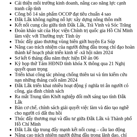
Cải thiện môi trường kinh doanh, nâng cao năng lực cạnh
tranh cấp tỉnh
Công bố 14 sản phẩm OCOP đạt tiêu chuẩn 4 sao
Đắk Lắk không ngừng nỗ lực xây dựng nông thôn mới
Kết nối cung cầu giữa tỉnh Đắk Lắk, Trà Vinh và Sóc Trăng
Đoàn khảo sát của Học viện Chính trị quốc gia Hồ Chí Minh
làm việc với Thường trực Tỉnh ủy
Thúc đẩy giao thương vùng biên giới huyện Ea Súp
Nâng cao trách nhiệm của người đứng đầu trong chỉ đạo hoàn
thành kế hoạch phát triển kinh tế -xã hội năm 2024
Sơ kết 6 tháng đầu năm thực hiện Đề án 06
Kỳ họp thứ Tám HĐND tỉnh khóa X thông qua 21 Nghị
quyết quan trọng
Triển khai công tác phòng chống thiên tai và tìm kiếm cứu
nạn những tháng cuối năm 2024
Đắk Lắk triển khai nhiều hoạt động ý nghĩa tri ân người có
công, gia đình chính sách
Ra mắt Trung tâm Khởi nghiệp đổi mới sáng tạo tỉnh Đắk
Lắk
Bàn cơ chế, chính sách giải quyết việc làm và đào tạo nghề
cho người có đất thu hồi
Thúc đẩy thương mại và đầu tư giữa Đắk Lắk và Thành phố
Hồ Chí Minh
Đắk Lắk tập trung đẩy mạnh kết nối cung – cầu lao động
Nâng cao trách nhiệm người đứng đầu trong lãnh đạo, chỉ