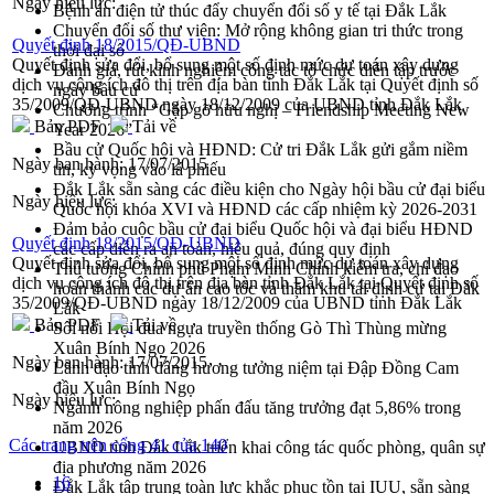
Ngày hiệu lực:
Bệnh án điện tử thúc đẩy chuyển đổi số y tế tại Đắk Lắk
Chuyển đổi số thư viện: Mở rộng không gian tri thức trong
Quyết định 18/2015/QĐ-UBND
thời đại số
Quyết định sửa đổi, bổ sung một số định mức dự toán xây dựng
Đánh giá, rút kinh nghiệm công tác tổ chức diễn tập trước
dịch vụ công ích đô thị trên địa bàn tỉnh Đắk Lắk tại Quyết định số
ngày bầu cử
35/2009/QĐ-UBND ngày 18/12/2009 của UBND tỉnh Đắk Lắk
Chương trình “Gặp gỡ hữu nghị – Friendship Meeting New
Bản PDF
Tải về
Year 2026”
Bầu cử Quốc hội và HĐND: Cử tri Đắk Lắk gửi gắm niềm
Ngày ban hành:
17/07/2015
tin, kỳ vọng vào lá phiếu
Đắk Lắk sẵn sàng các điều kiện cho Ngày hội bầu cử đại biểu
Ngày hiệu lực:
Quốc hội khóa XVI và HĐND các cấp nhiệm kỳ 2026-2031
Đảm bảo cuộc bầu cử đại biểu Quốc hội và đại biểu HĐND
Quyết định 18/2015/QĐ-UBND
các cấp diễn ra an toàn, hiệu quả, đúng quy định
Quyết định sửa đổi, bổ sung một số định mức dự toán xây dựng
Thủ tướng Chính phủ Phạm Minh Chính kiểm tra, chỉ đạo
dịch vụ công ích đô thị trên địa bàn tỉnh Đắk Lắk tại Quyết định số
hoàn thành các dự án cao tốc và thăm khu tái định cư tại Đắk
35/2009/QĐ-UBND ngày 18/12/2009 của UBND tỉnh Đắk Lắk
Lắk
Bản PDF
Tải về
Sôi nổi Hội đua ngựa truyền thống Gò Thì Thùng mừng
Xuân Bính Ngọ 2026
Ngày ban hành:
17/07/2015
Lãnh đạo tỉnh dâng hương tưởng niệm tại Đập Đồng Cam
đầu Xuân Bính Ngọ
Ngày hiệu lực:
Ngành nông nghiệp phấn đấu tăng trưởng đạt 5,86% trong
năm 2026
Các trang trên cổng 41 của 140
UBND tỉnh Đắk Lắk triển khai công tác quốc phòng, quân sự
địa phương năm 2026
16
Đắk Lắk tập trung toàn lực khắc phục tồn tại IUU, sẵn sàng