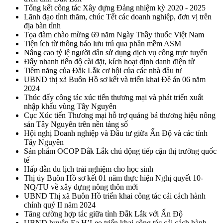
Tổng kết công tác Xây dựng Đảng nhiệm kỳ 2020 - 2025
Lãnh đạo tỉnh thăm, chúc Tết các doanh nghiệp, đơn vị trên
địa bàn tỉnh
Tọa đàm chào mừng 69 năm Ngày Thầy thuốc Việt Nam
Tiện ích từ thông báo lưu trú qua phần mềm ASM
Nâng cao tỷ lệ người dân sử dụng dịch vụ công trực tuyến
Đẩy nhanh tiến độ cài đặt, kích hoạt định danh điện tử
Tiềm năng của Đắk Lắk cơ hội của các nhà đầu tư
UBND thị xã Buôn Hồ sơ kết và triển khai Đề án 06 năm
2024
Thúc đẩy công tác xúc tiến thương mại và phát triển xuất
nhập khẩu vùng Tây Nguyên
Cục Xúc tiến Thương mại hỗ trợ quảng bá thương hiệu nông
sản Tây Nguyên trên nền tảng số
Hội nghị Doanh nghiệp và Đầu tư giữa Ấn Độ và các tỉnh
Tây Nguyên
Sản phẩm OCOP Đắk Lắk chủ động tiếp cận thị trường quốc
tế
Hấp dẫn du lịch trải nghiệm cho học sinh
Thị ủy Buôn Hồ sơ kết 01 năm thực hiện Nghị quyết 10-
NQ/TU về xây dựng nông thôn mới
UBND Thị xã Buôn Hồ triển khai công tác cải cách hành
chính quý II năm 2024
Tăng cường hợp tác giữa tỉnh Đắk Lắk với Ấn Độ
UBND huyện Ea H’Leo triển khai công tác cải cách hành