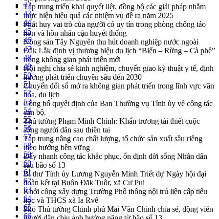
42
Tập trung triển khai quyết liệt, đồng bộ các giải pháp nhằm
43
thực hiện hiệu quả các nhiệm vụ đề ra năm 2025
44
Phát huy vai trò của người có uy tín trong phòng chống tảo
45
hôn và hôn nhân cận huyết thống
46
Nông sản Tây Nguyên thu hút doanh nghiệp nước ngoài
47
Đắk Lắk định vị thương hiệu du lịch “Biển – Rừng – Cà phê”
48
trong không gian phát triển mới
49
Hội nghị chia sẻ kinh nghiệm, chuyển giao kỹ thuật y tế, định
50
hướng phát triển chuyên sâu đến 2030
51
Chuyển đổi số mở ra không gian phát triển trong lĩnh vực văn
52
hóa, du lịch
53
Công bố quyết định của Ban Thường vụ Tỉnh ủy về công tác
54
cán bộ.
55
Thủ tướng Phạm Minh Chính: Khẩn trương tái thiết cuộc
56
sống người dân sau thiên tai
57
Tập trung nâng cao chất lượng, tổ chức sản xuất sầu riêng
58
theo hướng bền vững
59
Đẩy nhanh công tác khắc phục, ổn định đời sống Nhân dân
60
sau bão số 13
61
Bí thư Tỉnh ủy Lương Nguyễn Minh Triết dự Ngày hội đại
62
đoàn kết tại Buôn Đăk Tuôr, xã Cư Pui
63
Khởi công xây dựng Trường Phổ thông nội trú liên cấp tiểu
64
học và THCS xã Ia Rvê
65
Phó Thủ tướng Chính phủ Mai Văn Chính chia sẻ, động viên
66
người dân chịu ảnh hưởng nặng từ bão số 13