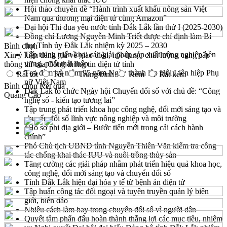
Hội thảo chuyên đề “Hành trình xuất khẩu nông sản Việt
Nam qua thương mại điện tử cùng Amazon”
Đại hội Thi đua yêu nước tỉnh Đắk Lắk lần thứ I (2025-2030)
Đồng chí Lương Nguyễn Minh Triết được chỉ định làm Bí
thư Tỉnh ủy Đắk Lắk nhiệm kỳ 2025 – 2030
Bình chọn
Tập trung triển khai các giải pháp sản xuất nông nghiệp bền
Xin ý kiến đánh giá về giao diện, nội dung, chất lượng cung cấp
vững, phát thải thấp
thông tin của Cổng thông tin điện tử tỉnh
Tọa đàm kỷ niệm 95 năm Ngày thành lập Hội Liên hiệp Phụ
Rất tốt
Tốt
Trung bình
Kém
Rất kém
nữ Việt Nam
Bình chọn
Kết quả
Đắk Lắk tổ chức Ngày hội Chuyển đổi số với chủ đề: “Công
Quảng Cáo
nghệ số - kiến tạo tương lai”
Tập trung phát triển khoa học công nghệ, đổi mới sáng tạo và
chuyển đổi số lĩnh vực nông nghiệp và môi trường
“Hồ sơ phi địa giới – Bước tiến mới trong cải cách hành
chính”
Phó Chủ tịch UBND tỉnh Nguyễn Thiên Văn kiểm tra công
tác chống khai thác IUU và nuôi trồng thủy sản
Tăng cường các giải pháp nhằm phát triển hiệu quả khoa học,
công nghệ, đổi mới sáng tạo và chuyển đổi số
Tỉnh Đắk Lắk hiện đại hóa y tế từ bệnh án điện tử
Tập huấn công tác đối ngoại và tuyên truyền quản lý biên
giới, biển đảo
Nhiều cách làm hay trong chuyển đổi số vì người dân
Quyết tâm phấn đấu hoàn thành thắng lợi các mục tiêu, nhiệm