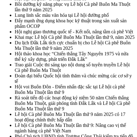
Bồi dưỡng kỹ năng phục vụ Lễ hội Cà phê Buôn Ma Thuột
lần thứ 9 năm 2025
Lung linh sắc màu văn hóa tại Lễ hội đường phố
Đẩy mạnh ứng dụng khoa học kỹ thuật trong sản xuất sản
phẩm OCOP
Hội nghị giao thương quốc tế - Kết nối, nâng tầm cà phê Việt
Khai mạc Lễ hội Cà phê Buôn Ma Thuột lần thứ 9, năm 2025
Du lịch Đắk Lắk tích cực chuẩn bị cho Lễ hội Cà phê Buôn
Ma Thuột lần thứ 9 năm 2025
Hội thảo khoa học “Chiến thắng Tây Nguyên 1975 và nửa
thế kỷ xây dựng, phát triển Đắk Lắk”
Trao giải Cuộc thi sáng tạo nội dung số tuyên truyền Lễ hội
Cà phê Buôn Ma Thuột
Đoàn đại biểu Quốc hội tỉnh thăm và chúc mừng các cơ sở y
tế
Hội voi Buôn Đôn - Điểm nhấn đặc sắc tại Lễ hội cà phê
Buôn Ma Thuột lần thứ 9
Rà soát tiến độ các hoạt động kỷ niệm 50 năm Chiến thắng
Buôn Ma Thuột, giải phóng tỉnh Đắk Lắk và Lễ hội Cà phê
Buôn Ma Thuột lần thứ 9
Lễ hội Cà phê Buôn Ma Thuột lần thứ 9 năm 2025 có 17
hoạt động chính thức hấp dẫn
Lễ hội Cà phê Buôn Ma Thuột lần thứ 9: Nâng cao vị thế
ngành hàng cà phê Việt Nam
Phó Chủ tịch UBND tỉnh Trương Công Thái kiểm tra tiến độ