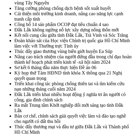
vùng Tây Nguyên
Tăng cường phòng chống dịch bệnh sốt xuất huyết
Cải thiện môi trường kinh doanh, nâng cao năng lực cạnh
tranh cấp tỉnh
Công bố 14 sản phẩm OCOP đạt tiêu chuẩn 4 sao
Đắk Lắk không ngừng nỗ lực xây dựng nông thôn mới
Kết nối cung cầu giữa tỉnh Đắk Lắk, Trà Vinh và Sóc Trăng
Đoàn khảo sát của Học viện Chính trị quốc gia Hồ Chí Minh
làm việc với Thường trực Tỉnh ủy
Thúc đẩy giao thương vùng biên giới huyện Ea Súp
Nâng cao trách nhiệm của người đứng đầu trong chỉ đạo hoàn
thành kế hoạch phát triển kinh tế -xã hội năm 2024
Sơ kết 6 tháng đầu năm thực hiện Đề án 06
Kỳ họp thứ Tám HĐND tỉnh khóa X thông qua 21 Nghị
quyết quan trọng
Triển khai công tác phòng chống thiên tai và tìm kiếm cứu
nạn những tháng cuối năm 2024
Đắk Lắk triển khai nhiều hoạt động ý nghĩa tri ân người có
công, gia đình chính sách
Ra mắt Trung tâm Khởi nghiệp đổi mới sáng tạo tỉnh Đắk
Lắk
Bàn cơ chế, chính sách giải quyết việc làm và đào tạo nghề
cho người có đất thu hồi
Thúc đẩy thương mại và đầu tư giữa Đắk Lắk và Thành phố
Hồ Chí Minh