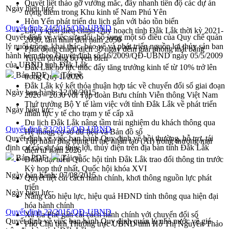
Quyết liệt tháo gỡ vướng mắc, đẩy nhanh tiến độ các dự án
Ngày hiệu lực:
trọng điểm trong Khu kinh tế Nam Phú Yên
Hòn Yến phát triển du lịch gắn với bảo tồn biển
Quyết định 24/2015/QĐ-UBND
Lấy ý kiến điều chỉnh Quy hoạch tỉnh Đắk Lắk thời kỳ 2021-
Quyết định về việc sửa đổi, bổ sung một số điều của Quy chế quản
2030, tầm nhìn đến năm 2050
lý nuôi trồng, khai thác, bảo vệ và phát triển nguồn lợi thủy sản ban
Phát động chiến dịch 30 ngày đêm giải phóng mặt bằng
hành kèm theo Quyết định số 16/2009/QĐ-UBND ngày 05/5/2009
Tuyến đường bộ ven biển
của UBND tỉnh Đắk Lắk
Đắk Lắk nỗ lực thúc đẩy tăng trưởng kinh tế từ 10% trở lên
Bản PDF
Tải về
trong Quý II/2026
Đắk Lắk ký kết thỏa thuận hợp tác về chuyển đổi số giai đoạn
Ngày ban hành:
12/08/2015
2026 – 2030 với Tập đoàn Bưu chính Viễn thông Việt Nam
Thứ trưởng Bộ Y tế làm việc với tỉnh Đắk Lắk về phát triển
Ngày hiệu lực:
nhân lực y tế cho trạm y tế cấp xã
Du lịch Đắk Lắk nâng tầm trải nghiệm du khách thông qua
Quyết định 23/2015/QĐ-UBND
Hệ thống cơ sở dữ liệu và Bản đồ số
Quyết định về việc ban hành Quy định về bồi thường, hỗ trợ, tái
Tập huấn ứng dụng trí tuệ nhân tạo (AI) trong thương mại
định cư các dự án thủy lợi, thủy điện trên địa bàn tỉnh Đắk Lắk
điện tử năm 2026
Bản PDF
Tải về
Đoàn đại biểu Quốc hội tỉnh Đắk Lắk trao đổi thông tin trước
Kỳ họp thứ nhất, Quốc hội khóa XVI
Ngày ban hành:
07/08/2015
Quyết liệt cải cách hành chính, khơi thông nguồn lực phát
triển
Ngày hiệu lực:
Nâng cao hiệu lực, hiệu quả HĐND tỉnh thông qua hiện đại
hóa hành chính
Quyết định 22/2015/QĐ-UBND
Xã Ea Phê gắn cải cách hành chính với chuyển đổi số
Quyết định về việc ban hành Quy định quản lý nhà nước về giá
Phó Chủ tịch Thường trực UBND tỉnh Hồ Thị Nguyên Thảo