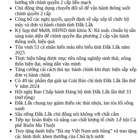
hướng tới chính quyền 2 cấp liền mạch
Chủ động ứng dụng chuyển đổi số để vận hành thông suốt
chính quyền 2 cấp
Công bố các nghị quyết, quyết định về sắp xếp tổ chức bộ
máy và đơn vị hành chính tỉnh Đắk Lắk
Kỳ họp thứ Mười, HĐND tỉnh khóa X: Rà soát, chuẩn bị sẵn
sàng toàn diện để chính quyền địa phương 2 cấp vận hành
thông suốt, hiệu quả
Tôn vinh 53 cá nhân hiến máu tiêu biểu tỉnh Đắk Lắk năm
2025
Thực hiện bằng được mục tiêu nông nghiệp sinh thái, nông
thôn hiện đại, nông dân văn minh
Tăng cường cải cách thủ tục hành chính khi thực hiện sắp xếp
đơn vị hành chính
Có 49 tác phẩm đạt giải tại Giải Báo chí tỉnh Đắk Lắk lần thứ
V năm 2024
Hội nghị Ban Chấp hành Đảng bộ tỉnh Đắk Lắk lần thứ 33
(mở rộng)
Đắk Lắk chung tay giảm thiểu rác thải nhựa, lan tỏa lối sống
xanh
Sầu riêng Đắk Lắk chủ động nói không với chất cấm
Tiếp tục hoàn thiện và nâng cao chất lượng tổ chức Lễ hội Cà
phê Buôn Ma Thuột
Truy tặng danh hiệu “Bà mẹ Việt Nam anh hùng” và trao tặng
các hình thức khen thưởng của Chủ tịch nước