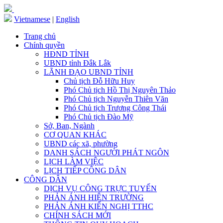
Vietnamese
|
English
Trang chủ
Chính quyền
HĐND TỈNH
UBND tỉnh Đắk Lắk
LÃNH ĐẠO UBND TỈNH
Chủ tịch Đỗ Hữu Huy
Phó Chủ tịch Hồ Thị Nguyên Thảo
Phó Chủ tịch Nguyễn Thiên Văn
Phó Chủ tịch Trương Công Thái
Phó Chủ tịch Đào Mỹ
Sở, Ban, Ngành
CƠ QUAN KHÁC
UBND các xã, phường
DANH SÁCH NGƯỜI PHÁT NGÔN
LỊCH LÀM VIỆC
LỊCH TIẾP CÔNG DÂN
CÔNG DÂN
DỊCH VỤ CÔNG TRỰC TUYẾN
PHẢN ÁNH HIỆN TRƯỜNG
PHẢN ÁNH KIẾN NGHỊ TTHC
CHÍNH SÁCH MỚI