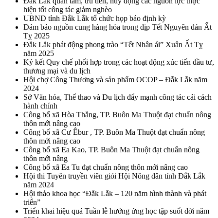
Đắk Lắk quan tâm, ưu tiên, huy động các nguồn lực thực
hiện tốt công tác giảm nghèo
UBND tỉnh Đắk Lắk tổ chức họp báo định kỳ
Đảm bảo nguồn cung hàng hóa trong dịp Tết Nguyên đán Ất
Tỵ 2025
Đắk Lắk phát động phong trào “Tết Nhân ái” Xuân Ất Tỵ
năm 2025
Ký kết Quy chế phối hợp trong các hoạt động xúc tiến đầu tư,
thương mại và du lịch
Hội chợ Công Thương và sản phẩm OCOP – Đắk Lắk năm
2024
Sở Văn hóa, Thể thao và Du lịch đẩy mạnh công tác cải cách
hành chính
Công bố xã Hòa Thắng, TP. Buôn Ma Thuột đạt chuẩn nông
thôn mới nâng cao
Công bố xã Cư Êbur , TP. Buôn Ma Thuột đạt chuẩn nông
thôn mới nâng cao
Công bố xã Ea Kao, TP. Buôn Ma Thuột đạt chuẩn nông
thôn mới nâng
Công bố xã Ea Tu đạt chuẩn nông thôn mới nâng cao
Hội thi Tuyên truyền viên giỏi Hội Nông dân tỉnh Đắk Lắk
năm 2024
Hội thảo khoa học “Đắk Lắk – 120 năm hình thành và phát
triển”
Triển khai hiệu quả Tuần lễ hưởng ứng học tập suốt đời năm