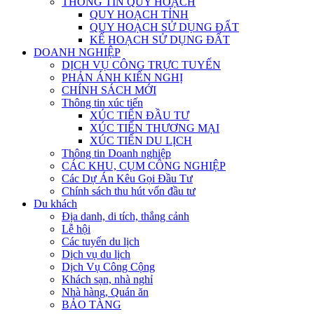
THÔNG TIN QUY HOẠCH
QUY HOẠCH TỈNH
QUY HOẠCH SỬ DỤNG ĐẤT
KẾ HOẠCH SỬ DỤNG ĐẤT
DOANH NGHIỆP
DỊCH VỤ CÔNG TRỰC TUYẾN
PHẢN ÁNH KIẾN NGHỊ
CHÍNH SÁCH MỚI
Thông tin xúc tiến
XÚC TIẾN ĐẦU TƯ
XÚC TIẾN THƯƠNG MẠI
XÚC TIẾN DU LỊCH
Thông tin Doanh nghiệp
CÁC KHU, CỤM CÔNG NGHIỆP
Các Dự Án Kêu Gọi Đầu Tư
Chính sách thu hút vốn đầu tư
Du khách
Địa danh, di tích, thắng cảnh
Lễ hội
Các tuyến du lịch
Dịch vụ du lịch
Dịch Vụ Công Cộng
Khách sạn, nhà nghỉ
Nhà hàng, Quán ăn
BẢO TÀNG