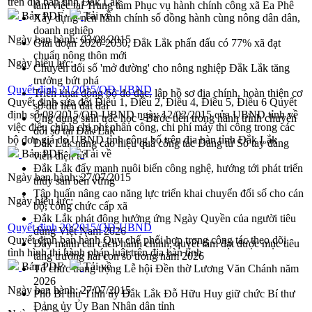
trên địa bàn tỉnh Đắk Lắk
làm việc tại Trung tâm Phục vụ hành chính công xã Ea Phê
Bản PDF
Tải về
Xây dựng nền hành chính số đồng hành cùng nông dân dân,
doanh nghiệp
Ngày ban hành:
03/08/2015
Giai đoạn 2026-2030, Đắk Lắk phấn đấu có 77% xã đạt
chuẩn nông thôn mới
Ngày hiệu lực:
Chuyển đổi số 'mở đường' cho nông nghiệp Đắk Lắk tăng
trưởng bứt phá
Quyết định 21/2015/QĐ-UBND
Triển khai đồng bộ đo đạc, lập hồ sơ địa chính, hoàn thiện cơ
Quyết định sửa đổi Điều 1, Điều 2, Điều 4, Điều 5, Điều 6 Quyết
sở dữ liệu đất đai
định số 08/2015/QĐ-UBND ngày 12/02/2015 của UBND tỉnh về
Ứng dụng sinh trắc học - Bước tiến trong hành trình chuyển
việc điều chỉnh chi phí nhân công, chi phí máy thi công trong các
đổi số tại Đắk Lắk
bộ đơn giá do UBND tỉnh công bố trên địa bàn tỉnh Đắk Lắk
Đắk Lắk nâng cao hiệu quả công tác Đảng từ Sổ tay đảng
Bản PDF
Tải về
viên điện tử
Đắk Lắk đẩy mạnh nuôi biển công nghệ, hướng tới phát triển
Ngày ban hành:
27/07/2015
thủy sản bền vững
Tập huấn nâng cao năng lực triển khai chuyển đổi số cho cán
Ngày hiệu lực:
bộ, công chức cấp xã
Đắk Lắk phát động hưởng ứng Ngày Quyền của người tiêu
Quyết định 20/2015/QĐ-UBND
dùng Việt Nam 2026
Quyết định ban hành Quy chế phối hợp trong công tác theo dõi
Đẩy mạnh cải cách hành chính, quyết tâm đạt được mục tiêu
tình hình thi hành pháp luật trên địa bàn tỉnh
tăng trưởng hai con số trong năm 2026
Bản PDF
Tải về
Tổ chức trang trọng Lễ hội Đền thờ Lương Văn Chánh năm
2026
Ngày ban hành:
27/07/2015
Phó Bí thư Tỉnh ủy Đắk Lắk Đỗ Hữu Huy giữ chức Bí thư
Đảng ủy Ủy Ban Nhân dân tỉnh