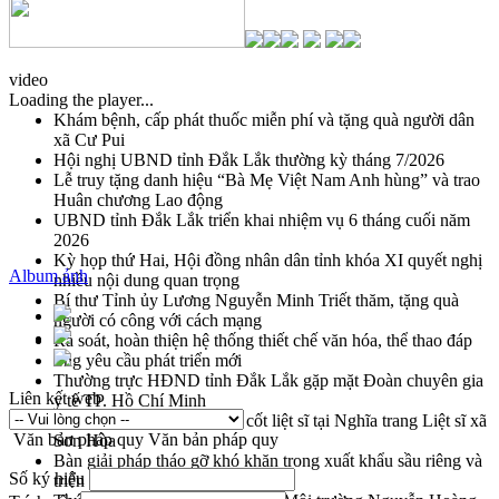
video
Loading the player...
Khám bệnh, cấp phát thuốc miễn phí và tặng quà người dân
xã Cư Pui
Hội nghị UBND tỉnh Đắk Lắk thường kỳ tháng 7/2026
Lễ truy tặng danh hiệu “Bà Mẹ Việt Nam Anh hùng” và trao
Huân chương Lao động
UBND tỉnh Đắk Lắk triển khai nhiệm vụ 6 tháng cuối năm
2026
Kỳ họp thứ Hai, Hội đồng nhân dân tỉnh khóa XI quyết nghị
Album ảnh
nhiều nội dung quan trọng
Bí thư Tỉnh ủy Lương Nguyễn Minh Triết thăm, tặng quà
người có công với cách mạng
Rà soát, hoàn thiện hệ thống thiết chế văn hóa, thể thao đáp
ứng yêu cầu phát triển mới
Thường trực HĐND tỉnh Đắk Lắk gặp mặt Đoàn chuyên gia
Liên kết web
y tế TP. Hồ Chí Minh
Lễ truy điệu và an táng hài cốt liệt sĩ tại Nghĩa trang Liệt sĩ xã
Văn bản pháp quy
Văn bản pháp quy
Sơn Hòa
Bàn giải pháp tháo gỡ khó khăn trong xuất khẩu sầu riêng và
Số ký hiệu
triển khai quy định EUDR