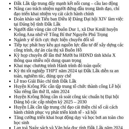
Đắk Lắk tập trung đẩy mạnh kết nối cung – cầu lao động
Nâng cao trách nhiệm người đứng đầu trong lãnh đạo, chỉ
đạo triển khai nhiệm vụ cải cách hành chính
Đoàn khảo sát Tiểu ban Điều lệ Đảng Đại hội XIV làm việc
tại Đảng bộ tỉnh Đắk Lắk
Người dân vùng căn cứ buôn Dur 1, xã Dur Kmăl huyện
Krông Ana nhớ về Tổng Bí thư Nguyễn Phú Trọng
Ngành y tế tích cực thực hiện chuyển đổi số
Tiếp tục phát huy kêu gọi nguồn lực đầu tư để xây dựng các
công trình, dự án của thị xã Buôn Hồ
Kỳ họp chuyên đề lần thứ Mười ba HĐND tỉnh khóa X
thông qua nhiều nội dung quan trọng
Khai mạc chương trình Hành trình đỏ toàn quốc
Kỳ thi tốt nghiệp THPT năm 2024 tại Đắk Lắk diễn ra an
toàn, nghiêm túc, đúng quy chế
Lễ trao Giải Báo chí tỉnh Đắk Lắk
Huyện Krông Pắc cần tập trung tổ chức thành công Lễ hội
Sầu riêng lần thứ II, năm 2024
Huyện Krông Bông cần rà soát công tác chuẩn bị Đại hội
Đảng bộ các cấp nhiệm kỳ 2025 – 2030
Huyện Lắk cần tập trung chỉ đạo cải thiện chỉ số cải cách
hành chính phục vụ phát triển kinh tế - xã hội
Tăng cường triển khai hoạt động dạy và học bơi an toàn cho
học sinh
Lan toả Ngày sách và Văn hóa đọc tỉnh Đắk Lắk năm 2024