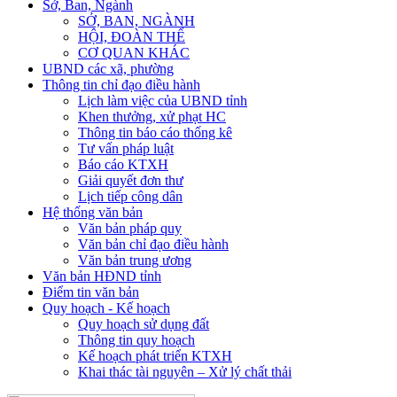
Sở, Ban, Ngành
SỞ, BAN, NGÀNH
HỘI, ĐOÀN THỂ
CƠ QUAN KHÁC
UBND các xã, phường
Thông tin chỉ đạo điều hành
Lịch làm việc của UBND tỉnh
Khen thưởng, xử phạt HC
Thông tin báo cáo thống kê
Tư vấn pháp luật
Báo cáo KTXH
Giải quyết đơn thư
Lịch tiếp công dân
Hệ thống văn bản
Văn bản pháp quy
Văn bản chỉ đạo điều hành
Văn bản trung ương
Văn bản HĐND tỉnh
Điểm tin văn bản
Quy hoạch - Kế hoạch
Quy hoạch sử dụng đất
Thông tin quy hoạch
Kế hoạch phát triển KTXH
Khai thác tài nguyên – Xử lý chất thải