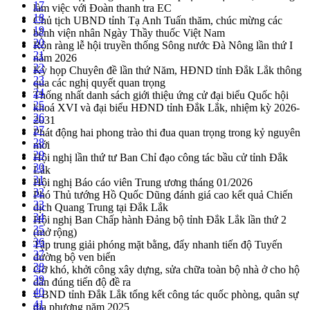
17
làm việc với Đoàn thanh tra EC
18
Chủ tịch UBND tỉnh Tạ Anh Tuấn thăm, chúc mừng các
19
bệnh viện nhân Ngày Thầy thuốc Việt Nam
20
Rộn ràng lễ hội truyền thống Sông nước Đà Nông lần thứ I
21
năm 2026
22
Kỳ họp Chuyên đề lần thứ Năm, HĐND tỉnh Đắk Lắk thông
23
qua các nghị quyết quan trọng
24
Thống nhất danh sách giới thiệu ứng cử đại biểu Quốc hội
25
khoá XVI và đại biểu HĐND tỉnh Đắk Lắk, nhiệm kỳ 2026-
26
2031
27
Phát động hai phong trào thi đua quan trọng trong kỷ nguyên
28
mới
29
Hội nghị lần thứ tư Ban Chỉ đạo công tác bầu cử tỉnh Đắk
30
Lắk
31
Hội nghị Báo cáo viên Trung ương tháng 01/2026
32
Phó Thủ tướng Hồ Quốc Dũng đánh giá cao kết quả Chiến
33
dịch Quang Trung tại Đắk Lắk
34
Hội nghị Ban Chấp hành Đảng bộ tỉnh Đắk Lắk lần thứ 2
35
(mở rộng)
36
Tập trung giải phóng mặt bằng, đẩy nhanh tiến độ Tuyến
37
đường bộ ven biển
38
Gỡ khó, khởi công xây dựng, sửa chữa toàn bộ nhà ở cho hộ
39
dân đúng tiến độ đề ra
40
UBND tỉnh Đắk Lắk tổng kết công tác quốc phòng, quân sự
41
địa phương năm 2025