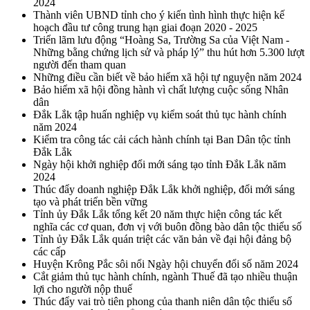
2024
Thành viên UBND tỉnh cho ý kiến tình hình thực hiện kế
hoạch đầu tư công trung hạn giai đoạn 2020 - 2025
Triển lãm lưu động “Hoàng Sa, Trường Sa của Việt Nam -
Những bằng chứng lịch sử và pháp lý” thu hút hơn 5.300 lượt
người đến tham quan
Những điều cần biết về bảo hiểm xã hội tự nguyện năm 2024
Bảo hiểm xã hội đồng hành vì chất lượng cuộc sống Nhân
dân
Đắk Lắk tập huấn nghiệp vụ kiểm soát thủ tục hành chính
năm 2024
Kiểm tra công tác cải cách hành chính tại Ban Dân tộc tỉnh
Đắk Lắk
Ngày hội khởi nghiệp đổi mới sáng tạo tỉnh Đắk Lắk năm
2024
Thúc đẩy doanh nghiệp Đắk Lắk khởi nghiệp, đổi mới sáng
tạo và phát triển bền vững
Tỉnh ủy Đắk Lắk tổng kết 20 năm thực hiện công tác kết
nghĩa các cơ quan, đơn vị với buôn đồng bào dân tộc thiểu số
Tỉnh ủy Đắk Lắk quán triệt các văn bản về đại hội đảng bộ
các cấp
Huyện Krông Pắc sôi nổi Ngày hội chuyển đổi số năm 2024
Cắt giảm thủ tục hành chính, ngành Thuế đã tạo nhiều thuận
lợi cho người nộp thuế
Thúc đẩy vai trò tiên phong của thanh niên dân tộc thiểu số