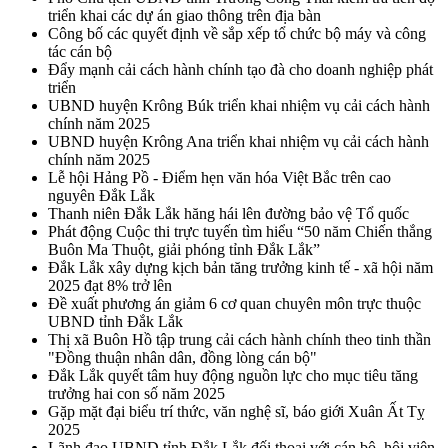
triển khai các dự án giao thông trên địa bàn
Công bố các quyết định về sắp xếp tổ chức bộ máy và công
tác cán bộ
Đẩy mạnh cải cách hành chính tạo đà cho doanh nghiệp phát
triển
UBND huyện Krông Búk triển khai nhiệm vụ cải cách hành
chính năm 2025
UBND huyện Krông Ana triển khai nhiệm vụ cải cách hành
chính năm 2025
Lễ hội Hảng Pồ - Điểm hẹn văn hóa Việt Bắc trên cao
nguyên Đắk Lắk
Thanh niên Đắk Lắk hăng hái lên đường bảo vệ Tổ quốc
Phát động Cuộc thi trực tuyến tìm hiểu “50 năm Chiến thắng
Buôn Ma Thuột, giải phóng tỉnh Đắk Lắk”
Đắk Lắk xây dựng kịch bản tăng trưởng kinh tế - xã hội năm
2025 đạt 8% trở lên
Đề xuất phương án giảm 6 cơ quan chuyên môn trực thuộc
UBND tỉnh Đắk Lắk
Thị xã Buôn Hồ tập trung cải cách hành chính theo tinh thần
"Đồng thuận nhân dân, đồng lòng cán bộ"
Đắk Lắk quyết tâm huy động nguồn lực cho mục tiêu tăng
trưởng hai con số năm 2025
Gặp mặt đại biểu trí thức, văn nghệ sĩ, báo giới Xuân Ất Tỵ
2025
Lãnh đạo UBND tỉnh Đắk Lắk đối thoại với cán bộ, hội viên,