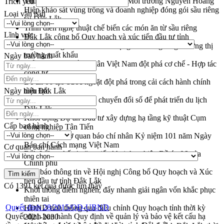
Thứ trưởng Bộ Nông nghiệp và Môi trường Nguyễn Hoàng
Trích yếu
Hiệp khảo sát vùng trồng và doanh nghiệp đóng gói sầu riêng
Loại văn bản
tại Đắk Lắk
Trình diễn nghệ thuật chế biến các món ăn từ sầu riêng
Lĩnh vực
Đắk Lắk công bố Quy hoạch và xúc tiến đầu tư tỉnh
Ngành cá ngừ Đắk Lắk chủ động thích ứng để giữ vững thị
trường xuất khẩu
Ngày ban hành
Diễn đàn Kinh tế tư nhân Việt Nam đột phá cơ chế - Hợp tác
công tư
Đề án 06 tạo bước ngoặt đột phá trong cải cách hành chính
Ngày hiệu lực
tỉnh Đắk Lắk
Kết nối tour, đẩy mạnh chuyển đổi số để phát triển du lịch
Đắk Lắk
Khởi động Dự án Đầu tư xây dựng hạ tầng kỹ thuật Cụm
Cấp ban hành
công nghiệp Tân Tiến
Gặp mặt các cơ quan báo chí nhân Kỷ niệm 101 năm Ngày
Báo chí Cách mạng Việt Nam
Cơ quan ban hành
Đắk Lắk sơ kết 4 năm triển khai thực hiện Đề án 06 của
Chính phủ
Họp báo thông tin về Hội nghị Công bố Quy hoạch và Xúc
tiến đầu tư tỉnh Đắk Lắk
Có
1391
kết quả được tìm thấy
Khơi thông điểm nghẽn, đẩy nhanh giải ngân vốn khắc phục
thiên tai
Quyết định 28/2015/QĐ-UBND
HĐND tỉnh thông qua điều chỉnh Quy hoạch tỉnh thời kỳ
Quyết định ban hành Quy định về quản lý và bảo vệ kết cấu hạ
2021-2030