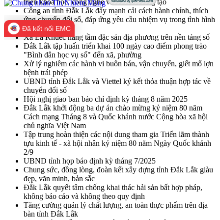
triển khoa học, công nghệ và đổi mới sáng tạo
Công an tỉnh Đắk Lắk đẩy mạnh cải cách hành chính, thích
ứng chuyển đổi số, đáp ứng yêu cầu nhiệm vụ trong tình hình
mới
Đã kết nối EMC
Xã Ea Knuếc nâng tầm đặc sản địa phương trên nền tảng số
Đắk Lắk tập huấn triển khai 100 ngày cao điểm phong trào
"Bình dân học vụ số" đến xã, phường
Xử lý nghiêm các hành vi buôn bán, vận chuyển, giết mổ lợn
bệnh trái phép
UBND tỉnh Đắk Lắk và Viettel ký kết thỏa thuận hợp tác về
chuyển đổi số
Hội nghị giao ban báo chí định kỳ tháng 8 năm 2025
Đắk Lắk khởi động ba dự án chào mừng kỷ niệm 80 năm
Cách mạng Tháng 8 và Quốc khánh nước Cộng hòa xã hội
chủ nghĩa Việt Nam
Tập trung hoàn thiện các nội dung tham gia Triển lãm thành
tựu kinh tế - xã hội nhân kỷ niệm 80 năm Ngày Quốc khánh
2/9
UBND tỉnh họp báo định kỳ tháng 7/2025
Chung sức, đồng lòng, đoàn kết xây dựng tỉnh Đắk Lắk giàu
đẹp, văn minh, bản sắc
Đắk Lắk quyết tâm chống khai thác hải sản bất hợp pháp,
không báo cáo và không theo quy định
Tăng cường quản lý chất lượng, an toàn thực phẩm trên địa
bàn tỉnh Đắk Lắk