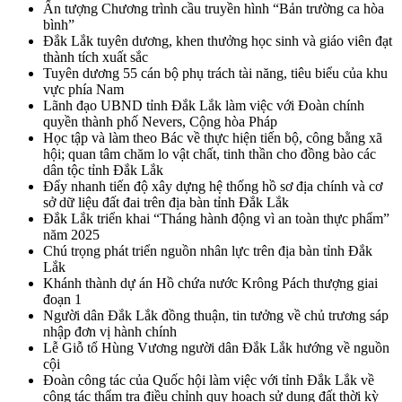
Ấn tượng Chương trình cầu truyền hình “Bản trường ca hòa
bình”
Đắk Lắk tuyên dương, khen thưởng học sinh và giáo viên đạt
thành tích xuất sắc
Tuyên dương 55 cán bộ phụ trách tài năng, tiêu biểu của khu
vực phía Nam
Lãnh đạo UBND tỉnh Đắk Lắk làm việc với Đoàn chính
quyền thành phố Nevers, Cộng hòa Pháp
Học tập và làm theo Bác về thực hiện tiến bộ, công bằng xã
hội; quan tâm chăm lo vật chất, tinh thần cho đồng bào các
dân tộc tỉnh Đắk Lắk
Đẩy nhanh tiến độ xây dựng hệ thống hồ sơ địa chính và cơ
sở dữ liệu đất đai trên địa bàn tỉnh Đắk Lắk
Đắk Lắk triển khai “Tháng hành động vì an toàn thực phẩm”
năm 2025
Chú trọng phát triển nguồn nhân lực trên địa bàn tỉnh Đắk
Lắk
Khánh thành dự án Hồ chứa nước Krông Pách thượng giai
đoạn 1
Người dân Đắk Lắk đồng thuận, tin tưởng về chủ trương sáp
nhập đơn vị hành chính
Lễ Giỗ tổ Hùng Vương người dân Đắk Lắk hướng về nguồn
cội
Đoàn công tác của Quốc hội làm việc với tỉnh Đắk Lắk về
công tác thẩm tra điều chỉnh quy hoạch sử dụng đất thời kỳ