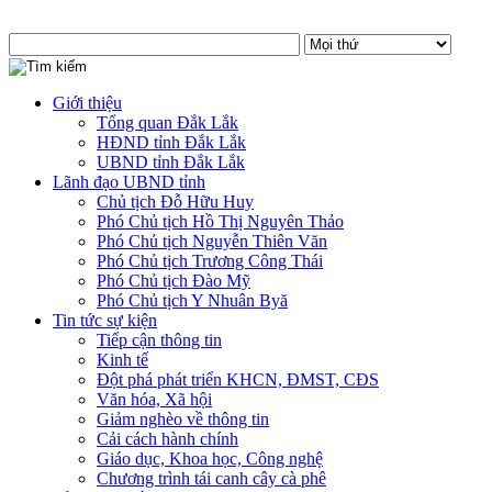
Giới thiệu
Tổng quan Đắk Lắk
HĐND tỉnh Đắk Lắk
UBND tỉnh Đắk Lắk
Lãnh đạo UBND tỉnh
Chủ tịch Đỗ Hữu Huy
Phó Chủ tịch Hồ Thị Nguyên Thảo
Phó Chủ tịch Nguyễn Thiên Văn
Phó Chủ tịch Trương Công Thái
Phó Chủ tịch Đào Mỹ
Phó Chủ tịch Y Nhuân Byă
Tin tức sự kiện
Tiếp cận thông tin
Kinh tế
Đột phá phát triển KHCN, ĐMST, CĐS
Văn hóa, Xã hội
Giảm nghèo về thông tin
Cải cách hành chính
Giáo dục, Khoa học, Công nghệ
Chương trình tái canh cây cà phê