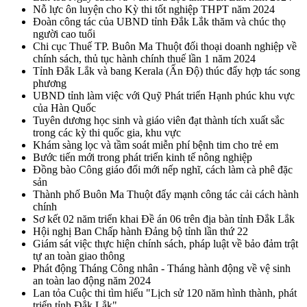
Nỗ lực ôn luyện cho Kỳ thi tốt nghiệp THPT năm 2024
Đoàn công tác của UBND tỉnh Đắk Lắk thăm và chúc thọ
người cao tuổi
Chi cục Thuế TP. Buôn Ma Thuột đối thoại doanh nghiệp về
chính sách, thủ tục hành chính thuế lần 1 năm 2024
Tỉnh Đắk Lắk và bang Kerala (Ấn Độ) thúc đẩy hợp tác song
phương
UBND tỉnh làm việc với Quỹ Phát triển Hạnh phúc khu vực
của Hàn Quốc
Tuyên dương học sinh và giáo viên đạt thành tích xuất sắc
trong các kỳ thi quốc gia, khu vực
Khám sàng lọc và tầm soát miễn phí bệnh tim cho trẻ em
Bước tiến mới trong phát triển kinh tế nông nghiệp
Đồng bào Công giáo đổi mới nếp nghĩ, cách làm cà phê đặc
sản
Thành phố Buôn Ma Thuột đẩy mạnh công tác cải cách hành
chính
Sơ kết 02 năm triển khai Đề án 06 trên địa bàn tỉnh Đắk Lắk
Hội nghị Ban Chấp hành Đảng bộ tỉnh lần thứ 22
Giám sát việc thực hiện chính sách, pháp luật về bảo đảm trật
tự an toàn giao thông
Phát động Tháng Công nhân - Tháng hành động về vệ sinh
an toàn lao động năm 2024
Lan tỏa Cuộc thi tìm hiểu "Lịch sử 120 năm hình thành, phát
triển tỉnh Đắk Lắk"