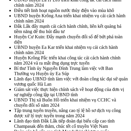
chính năm 2024
Điều tiết linh hoạt nguồn nước thủy điện vào mùa khô
UBND huyện Krông Ana triển khai nhiệm vụ cải cách hành
chính năm 2024
Đắk Lắk đẩy mạnh cải cách hành chính, liên kết quảng bá
tiềm năng để thu hút đầu tư
Huyện Cư Kuin: Đẩy mạnh chuyển đổi số để bứt phá toàn
diện
UBND huyện Ea Kar triển khai nhiệm vụ cải cách hành
chính năm 2024
Huyện Krông Pắc triển khai công tác cải cách hành chính
năm 2024 và ra mắt ứng dụng trực tuyến
Bí thư Tỉnh ủy Nguyễn Đình Trung làm việc với Ban
Thường vụ Huyện ủy Ea Súp
Lãnh đạo UBND tỉnh làm việc với đoàn công tác đại sứ quán
vương quốc Hà Lan
Giám sát việc thực hiện chính sách về hoạt động của đơn vị
sự nghiệp công lập tại UBND tỉnh
UBND Thị xã Buôn Hồ triển khai nhiệm vụ CCHC và
chuyển đổi số năm 2024
Tập trung tuyên truyền, nâng cao tỷ lệ hồ sơ dịch vụ công
được xử lý trực tuyến trong năm 2024
Lãnh đạo tỉnh Đắk Lắk tiếp đoàn đại biểu cấp cao tỉnh
Champasak đến thăm, chúc tết cổ truyền Việt Nam