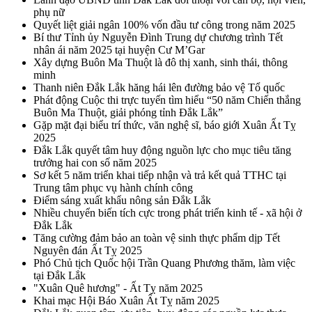
phụ nữ
Quyết liệt giải ngân 100% vốn đầu tư công trong năm 2025
Bí thư Tỉnh ủy Nguyễn Đình Trung dự chương trình Tết
nhân ái năm 2025 tại huyện Cư M’Gar
Xây dựng Buôn Ma Thuột là đô thị xanh, sinh thái, thông
minh
Thanh niên Đắk Lắk hăng hái lên đường bảo vệ Tổ quốc
Phát động Cuộc thi trực tuyến tìm hiểu “50 năm Chiến thắng
Buôn Ma Thuột, giải phóng tỉnh Đắk Lắk”
Gặp mặt đại biểu trí thức, văn nghệ sĩ, báo giới Xuân Ất Tỵ
2025
Đắk Lắk quyết tâm huy động nguồn lực cho mục tiêu tăng
trưởng hai con số năm 2025
Sơ kết 5 năm triển khai tiếp nhận và trả kết quả TTHC tại
Trung tâm phục vụ hành chính công
Điểm sáng xuất khẩu nông sản Đắk Lắk
Nhiều chuyển biến tích cực trong phát triển kinh tế - xã hội ở
Đắk Lắk
Tăng cường đảm bảo an toàn vệ sinh thực phẩm dịp Tết
Nguyên đán Ất Tỵ 2025
Phó Chủ tịch Quốc hội Trần Quang Phương thăm, làm việc
tại Đắk Lắk
"Xuân Quê hương" - Ất Tỵ năm 2025
Khai mạc Hội Báo Xuân Ất Tỵ năm 2025