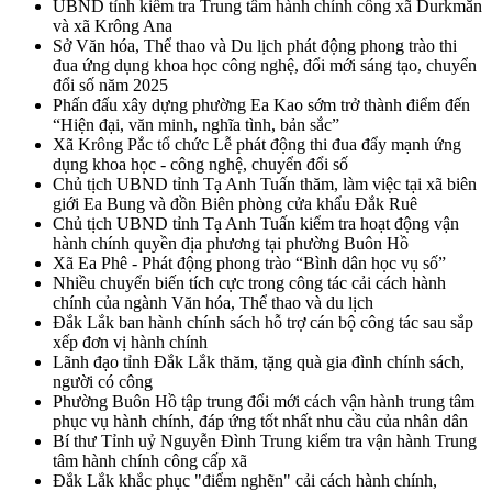
UBND tỉnh kiểm tra Trung tâm hành chính công xã Durkmăn
và xã Krông Ana
Sở Văn hóa, Thể thao và Du lịch phát động phong trào thi
đua ứng dụng khoa học công nghệ, đổi mới sáng tạo, chuyển
đổi số năm 2025
Phấn đấu xây dựng phường Ea Kao sớm trở thành điểm đến
“Hiện đại, văn minh, nghĩa tình, bản sắc”
Xã Krông Pắc tổ chức Lễ phát động thi đua đẩy mạnh ứng
dụng khoa học - công nghệ, chuyển đổi số
Chủ tịch UBND tỉnh Tạ Anh Tuấn thăm, làm việc tại xã biên
giới Ea Bung và đồn Biên phòng cửa khẩu Đắk Ruê
Chủ tịch UBND tỉnh Tạ Anh Tuấn kiểm tra hoạt động vận
hành chính quyền địa phương tại phường Buôn Hồ
Xã Ea Phê - Phát động phong trào “Bình dân học vụ số”
Nhiều chuyển biến tích cực trong công tác cải cách hành
chính của ngành Văn hóa, Thể thao và du lịch
Đắk Lắk ban hành chính sách hỗ trợ cán bộ công tác sau sắp
xếp đơn vị hành chính
Lãnh đạo tỉnh Đắk Lắk thăm, tặng quà gia đình chính sách,
người có công
Phường Buôn Hồ tập trung đổi mới cách vận hành trung tâm
phục vụ hành chính, đáp ứng tốt nhất nhu cầu của nhân dân
Bí thư Tỉnh uỷ Nguyễn Đình Trung kiểm tra vận hành Trung
tâm hành chính công cấp xã
Đắk Lắk khắc phục "điểm nghẽn" cải cách hành chính,