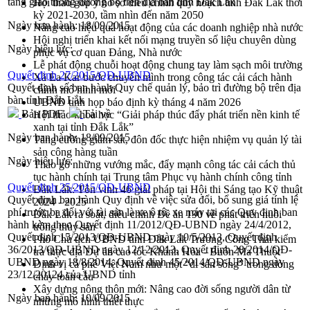
tầng giao thông đường bộ trên địa bàn tỉnh Đắk Lắk
Hội thảo góp ý hồ sơ điều chỉnh quy hoạch tỉnh Đắk Lắk thời
kỳ 2021-2030, tầm nhìn đến năm 2050
Ngày ban hành:
18/09/2015
Nâng cao hiệu quả hoạt động của các doanh nghiệp nhà nước
Hội nghị triển khai kết nối mạng truyền số liệu chuyên dùng
Ngày hiệu lực:
phục vụ cơ quan Đảng, Nhà nước
Lễ phát động chuỗi hoạt động chung tay làm sạch môi trường
Quyết định 27/2015/QĐ-UBND
Xã Ea Kar bước chuyển mình trong công tác cải cách hành
Quyết định số ban hành Quy chế quản lý, bảo trì đường bộ trên địa
chính mô hình mới
bàn tỉnh Đắk Lắk
UBND tỉnh họp báo định kỳ tháng 4 năm 2026
Bản PDF
Tải về
Hội thảo khoa học “Giải pháp thúc đẩy phát triển nền kinh tế
xanh tại tỉnh Đắk Lắk”
Ngày ban hành:
18/09/2015
Tăng cường giám sát, đôn đốc thực hiện nhiệm vụ quản lý tài
sản công hàng tuần
Ngày hiệu lực:
Tháo gỡ những vướng mắc, đẩy mạnh công tác cải cách thủ
tục hành chính tại Trung tâm Phục vụ hành chính công tỉnh
Quyết định 25/2015/QĐ-UBND
Đắk Lắk: Tôn vinh 46 giải pháp tại Hội thi Sáng tạo Kỹ thuật
Quyết định ban hành Quy định về việc sửa đổi, bổ sung giá tính lệ
2024 - 2025
phí trước bạ đối với tài sản là xe ô tô, xe máy tại các Quy định ban
Đắk Lắk rà soát, điều chỉnh Đề án 190 về phát triển nuôi
hành kèm theo Quyết định 11/2012/QĐ-UBND ngày 24/4/2012,
trồng thủy sản
Quyết định 15/2013/QĐ-UBND ngày 10/5/2013, Quyết định
Phó Chủ tịch UBND tỉnh Đắk Lắk Trương Công Thái kiểm
36/2013/QĐ-UBND ngày 12/12/2013, Quyết định 28/2014/QĐ-
tra thực địa Dự án cao tốc Khánh Hòa - Buôn Ma Thuột
UBND ngày 18/8/2014, Quyết định 45/2014/QĐ-UBND ngày
Định vị cà phê Việt Nam như một “di sản sống” trong dòng
23/12/20124 của UBND tỉnh
chảy toàn cầu
Xây dựng nông thôn mới: Nâng cao đời sống người dân từ
Ngày ban hành:
10/09/2015
những mô hình thiết thực