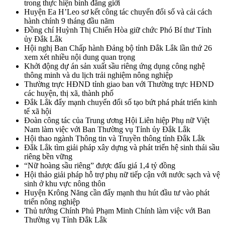
trong thực hiện bình đẳng giới
Huyện Ea H’Leo sơ kết công tác chuyển đổi số và cải cách
hành chính 9 tháng đầu năm
Đồng chí Huỳnh Thị Chiến Hòa giữ chức Phó Bí thư Tỉnh
ủy Đắk Lắk
Hội nghị Ban Chấp hành Đảng bộ tỉnh Đắk Lắk lần thứ 26
xem xét nhiều nội dung quan trọng
Khởi động dự án sản xuất sầu riêng ứng dụng công nghệ
thông minh và du lịch trải nghiệm nông nghiệp
Thường trực HĐND tỉnh giao ban với Thường trực HĐND
các huyện, thị xã, thành phố
Đắk Lắk đẩy mạnh chuyển đổi số tạo bứt phá phát triển kinh
tế xã hội
Đoàn công tác của Trung ương Hội Liên hiệp Phụ nữ Việt
Nam làm việc với Ban Thường vụ Tỉnh ủy Đắk Lắk
Hội thao ngành Thông tin và Truyền thông tỉnh Đắk Lắk
Đắk Lắk tìm giải pháp xây dựng và phát triển hệ sinh thái sầu
riêng bền vững
“Nữ hoàng sầu riêng” được đấu giá 1,4 tỷ đồng
Hội thảo giải pháp hỗ trợ phụ nữ tiếp cận với nước sạch và vệ
sinh ở khu vực nông thôn
Huyện Krông Năng cần đẩy mạnh thu hút đầu tư vào phát
triển nông nghiệp
Thủ tướng Chính Phủ Phạm Minh Chính làm việc với Ban
Thường vụ Tỉnh Đắk Lắk