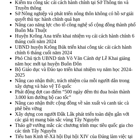
Kiểm tra công tác cải cách hành chính tại Sở Thông tin và
Truyền thông
Sở Nông nghiệp và phát triển nông thôn không có hồ sơ giải
quyết thủ tục hành chính quá hạn
Nâng cao năng lực cho tổ công nghệ số cộng đồng thành phố
Buôn Ma Thuột
Huyện Krông Ana triển khai nhiệm vụ cải cách hành chính 6
tháng cuối năm 2024
UBND huyện Krông Búk triển khai công tác cải cách hành
chính 6 tháng cuối năm 2024
Phó Chủ tịch UBND tỉnh Võ Văn Cảnh dự Lễ Khai giảng
năm học mới tại huyện Buôn Đôn
Bộ Giáo dục và Đào tạo triển khai nhiệm vụ năm học 2024-
2025
Nâng cao nhận thức, trách nhiệm của mỗi người dân trong
xây dựng và bảo vệ Tổ quốc
Phát động đợt cao điểm “500 ngày đêm thi đua hoàn thành
3.000 km đường bộ cao tốc”
Nâng cao nhận thức cộng đồng về sản xuất và canh tác cà
phê bền vững
Xây dựng con người Đắk Lắk phát triển toàn diện gắn với
các giá trị mang bản sắc vùng Tây Nguyên
Tháo gỡ vướng mắc các chương trình mục tiêu quốc gia cho
các tỉnh Tây Nguyên
Tiểu ban Kinh tế-Xã hội Đại hội XIV của Đảng làm việc tại