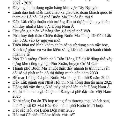
2021 - 2030
Đẩy mạnh tín dụng ngân hàng khu vực Tây Nguyên
Lãnh đạo tỉnh Đắk Lắk chào xã giao các đoàn khách quốc tế
tham dự Lễ hội Cà phê Buôn Ma Thuột lần thứ 9
Đắk Lắk chấp thuận chủ trương đầu tư dự án dệt may khép
kín duy nhất ở khu vực Đông Nam Á
Chuyên gia hiến kế nâng tầm giá trị cà phê Việt
Phát huy tinh thần Chiến thắng Buôn Ma Thuột để Đắk Lắk
tiến bước vào kỷ nguyên mới
Triển khai mô hình khám chữa bệnh sử dụng sinh trắc học,
Kiosk tự phục vụ và tìm kiếm sáng kiến cải cách hành chính
ngành y tế
Phó Thủ tướng Chính phủ Trần Hồng Hà dự lễ động thổ xây
dựng khu công nghiệp Phú Xuân, huyện Cư M’Gar
Thành phố Buôn Ma Thuột thúc đẩy nhanh lộ trình chuyển
đổi số và phát triển đô thị thông minh đến năm 2030
Bế mạc Lễ hội Cà phê Buôn Ma Thuột lần thứ 9 năm 2025
Đắk Lắk giành giải Nhất Hội thi Nhà nông đua tài năm 2025
Động thổ xây dựng Nhà máy cà phê lớn nhất Đông Nam Á
36 thí sinh tham gia Cuộc thi Rang cà phê đặc sản Việt Nam
2025
Khởi công Dự án Tổ hợp trung tâm thương mại, khách sạn,
nhà ở tại số 02 Mai Hắc Đế, thành phố Buôn Ma Thuột
Đặc sắc Hội voi Buôn Đôn năm 2025
Hội trại Cà phê: “Đồng hành, chia sẻ”