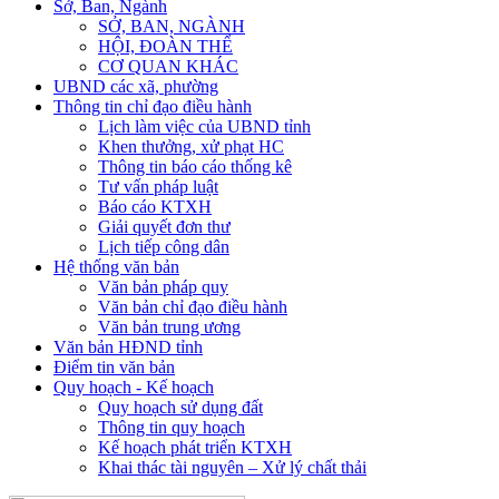
Sở, Ban, Ngành
SỞ, BAN, NGÀNH
HỘI, ĐOÀN THỂ
CƠ QUAN KHÁC
UBND các xã, phường
Thông tin chỉ đạo điều hành
Lịch làm việc của UBND tỉnh
Khen thưởng, xử phạt HC
Thông tin báo cáo thống kê
Tư vấn pháp luật
Báo cáo KTXH
Giải quyết đơn thư
Lịch tiếp công dân
Hệ thống văn bản
Văn bản pháp quy
Văn bản chỉ đạo điều hành
Văn bản trung ương
Văn bản HĐND tỉnh
Điểm tin văn bản
Quy hoạch - Kế hoạch
Quy hoạch sử dụng đất
Thông tin quy hoạch
Kế hoạch phát triển KTXH
Khai thác tài nguyên – Xử lý chất thải