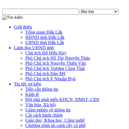
Giới thiệu
Tổng quan Đắk Lắk
HĐND tỉnh Đắk Lắk
UBND tỉnh Đắk Lắk
Lãnh đạo UBND tỉnh
Chủ tịch Đỗ Hữu Huy
Phó Chủ tịch Hồ Thị Nguyên Thảo
Phó Chủ tịch Nguyễn Thiên Văn
Phó Chủ tịch Trương Công Thái
Phó Chủ tịch Đào Mỹ
Phó Chủ tịch Y Nhuân Byă
Tin tức sự kiện
Tiếp cận thông tin
Kinh tế
Đột phá phát triển KHCN, ĐMST, CĐS
Văn hóa, Xã hội
Giảm nghèo về thông tin
Cải cách hành chính
Giáo dục, Khoa học, Công nghệ
Chương trình tái canh cây cà phê