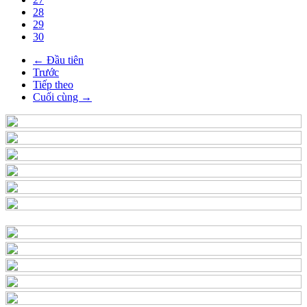
28
29
30
← Đầu tiên
Trước
Tiếp theo
Cuối cùng →