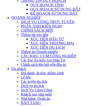
THÔNG TIN QUY HOẠCH
QUY HOẠCH TỈNH
QUY HOẠCH SỬ DỤNG ĐẤT
KẾ HOẠCH SỬ DỤNG ĐẤT
DOANH NGHIỆP
DỊCH VỤ CÔNG TRỰC TUYẾN
PHẢN ÁNH KIẾN NGHỊ
CHÍNH SÁCH MỚI
Thông tin xúc tiến
XÚC TIẾN ĐẦU TƯ
XÚC TIẾN THƯƠNG MẠI
XÚC TIẾN DU LỊCH
Thông tin Doanh nghiệp
CÁC KHU, CỤM CÔNG NGHIỆP
Các Dự Án Kêu Gọi Đầu Tư
Chính sách thu hút vốn đầu tư
Du khách
Địa danh, di tích, thắng cảnh
Lễ hội
Các tuyến du lịch
Dịch vụ du lịch
Dịch Vụ Công Cộng
Khách sạn, nhà nghỉ
Nhà hàng, Quán ăn
BẢO TÀNG