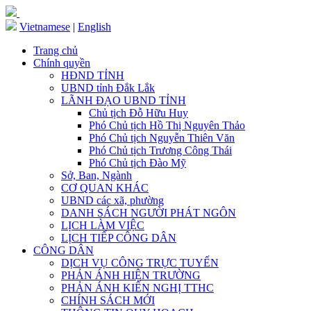
Vietnamese
|
English
Trang chủ
Chính quyền
HĐND TỈNH
UBND tỉnh Đắk Lắk
LÃNH ĐẠO UBND TỈNH
Chủ tịch Đỗ Hữu Huy
Phó Chủ tịch Hồ Thị Nguyên Thảo
Phó Chủ tịch Nguyễn Thiên Văn
Phó Chủ tịch Trương Công Thái
Phó Chủ tịch Đào Mỹ
Sở, Ban, Ngành
CƠ QUAN KHÁC
UBND các xã, phường
DANH SÁCH NGƯỜI PHÁT NGÔN
LỊCH LÀM VIỆC
LỊCH TIẾP CÔNG DÂN
CÔNG DÂN
DỊCH VỤ CÔNG TRỰC TUYẾN
PHẢN ÁNH HIỆN TRƯỜNG
PHẢN ÁNH KIẾN NGHỊ TTHC
CHÍNH SÁCH MỚI