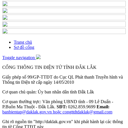
Trang chủ
Sơ đồ cổng
Toggle navigation
CỔNG THÔNG TIN ĐIỆN TỬ TỈNH ĐẮK LẮK
Giấy phép số 99/GP-TTĐT do Cục QL Phát thanh Truyền hình và
Thông tin Điện tử cấp ngày 14/05/2010
Cơ quan chủ quản: Ủy ban nhân dân tỉnh Đắk Lắk
Cơ quan thường trực: Văn phòng UBND tỉnh - 09 Lê Duẩn -
P.Buôn Ma Thuột - Đắk Lắk.
SĐT:
0262.859.9699
Email:
banbientap@daklak.gov.vn hoặc congttdtdaklak@gmail.com
Ghi rõ nguồn tin "http://daklak.gov.vn" khi phát hành lại các thông
tin từ Cổng TTĐT này