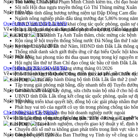
Ngày ban hành:
17/12/2013
Thủ tướng Chính phủ Phạm Minh Chính kiểm tra, chỉ đạo hoàn 
Sôi nổi Hội đua ngựa truyền thống Gò Thì Thùng mừng Xuân
Ngày hiệu lực:
Lãnh đạo tỉnh dâng hương tưởng niệm tại Đập Đồng Cam đầ
Ngành nông nghiệp phấn đấu tăng trưởng đạt 5,86% trong nă
Quyết định 37/2013/QĐ-UBND
UBND tỉnh Đắk Lắk triển khai công tác quốc phòng, quân sự
Về việc quy định giá thóc tẻ dùng để tính thuế sử dụng đất nông nghi
Đắk Lắk tập trung toàn lực khắc phục tồn tại IUU, sẵn sàng là
Chủ tịch UBND tỉnh Tạ Anh Tuấn thăm, chúc mừng các bệnh 
Bản PDF
Tải về
Rộn ràng lễ hội truyền thống Sông nước Đà Nông lần thứ I n
Ngày ban hành:
13/12/2013
Kỳ họp Chuyên đề lần thứ Năm, HĐND tỉnh Đắk Lắk thông qu
Thống nhất danh sách giới thiệu ứng cử đại biểu Quốc hội k
Ngày hiệu lực:
Phát động hai phong trào thi đua quan trọng trong kỷ nguyên 
Hội nghị lần thứ tư Ban Chỉ đạo công tác bầu cử tỉnh Đắk Lắk
Quyết định 33/2013/QĐ-UBND
Hội nghị Báo cáo viên Trung ương tháng 01/2026
Về việc ban hành Quy định mức thu, miễn thuỷ lợi phí, tiền nước và đ
Phó Thủ tướng Hồ Quốc Dũng đánh giá cao kết quả Chiến dịc
Hội nghị Ban Chấp hành Đảng bộ tỉnh Đắk Lắk lần thứ 2 (mở 
Bản PDF
Tải về
Tập trung giải phóng mặt bằng, đẩy nhanh tiến độ Tuyến đườn
Ngày ban hành:
20/11/2013
Gỡ khó, khởi công xây dựng, sửa chữa toàn bộ nhà ở cho hộ dâ
UBND tỉnh Đắk Lắk tổng kết công tác quốc phòng, quân sự 
Ngày hiệu lực:
Tập trung triển khai quyết liệt, đồng bộ các giải pháp nhằm t
Phát huy vai trò của người có uy tín trong phòng chống tảo hô
Chỉ thị 08/2013/CT-UBND
Nông sản Tây Nguyên thu hút doanh nghiệp nước ngoài
Về việc tăng cường công tác tiếp công dân, xử lý đơn và giải quyết kh
Đắk Lắk định vị thương hiệu du lịch “Biển – Rừng – Cà phê” t
Hội nghị chia sẻ kinh nghiệm, chuyển giao kỹ thuật y tế, định
Bản PDF
Tải về
Chuyển đổi số mở ra không gian phát triển trong lĩnh vực văn h
Ngày ban hành:
18/11/2013
Công bố quyết định của Ban Thường vụ Tỉnh ủy về công tác c