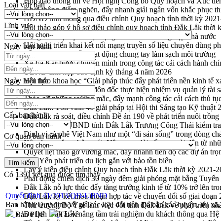
Họp báo thông tin về Hội nghị Công bố Quy hoạch và Xúc tiế
Loại văn bản
Khơi thông điểm nghẽn, đẩy nhanh giải ngân vốn khắc phục thi
HĐND tỉnh thông qua điều chỉnh Quy hoạch tỉnh thời kỳ 202
Lĩnh vực
Hội thảo góp ý hồ sơ điều chỉnh quy hoạch tỉnh Đắk Lắk thời
Nâng cao hiệu quả hoạt động của các doanh nghiệp nhà nước
Hội nghị triển khai kết nối mạng truyền số liệu chuyên dùng 
Ngày ban hành
Lễ phát động chuỗi hoạt động chung tay làm sạch môi trường
Xã Ea Kar bước chuyển mình trong công tác cải cách hành ch
UBND tỉnh họp báo định kỳ tháng 4 năm 2026
Ngày hiệu lực
Hội thảo khoa học “Giải pháp thúc đẩy phát triển nền kinh tế x
Tăng cường giám sát, đôn đốc thực hiện nhiệm vụ quản lý tài 
Tháo gỡ những vướng mắc, đẩy mạnh công tác cải cách thủ tục
Đắk Lắk: Tôn vinh 46 giải pháp tại Hội thi Sáng tạo Kỹ thuật 
Cấp ban hành
Đắk Lắk rà soát, điều chỉnh Đề án 190 về phát triển nuôi trồng
Phó Chủ tịch UBND tỉnh Đắk Lắk Trương Công Thái kiểm tra
Định vị cà phê Việt Nam như một “di sản sống” trong dòng ch
Cơ quan ban hành
Xây dựng nông thôn mới: Nâng cao đời sống người dân từ nhữ
Quyết liệt tháo gỡ vướng mắc, đẩy nhanh tiến độ các dự án t
Hòn Yến phát triển du lịch gắn với bảo tồn biển
Lấy ý kiến điều chỉnh Quy hoạch tỉnh Đắk Lắk thời kỳ 2021-
Có
1391
kết quả được tìm thấy
Phát động chiến dịch 30 ngày đêm giải phóng mặt bằng Tuyến
Đắk Lắk nỗ lực thúc đẩy tăng trưởng kinh tế từ 10% trở lên tr
Quyết định 41/2013/QĐ-UBND
Đắk Lắk ký kết thỏa thuận hợp tác về chuyển đổi số giai đoạ
Ban hành Quy định về giá các loại đất trên địa bàn các huyện, thị xã
Thứ trưởng Bộ Y tế làm việc với tỉnh Đắk Lắk về phát triển nhâ
Du lịch Đắk Lắk nâng tầm trải nghiệm du khách thông qua Hệ 
Bản PDF
Tải về