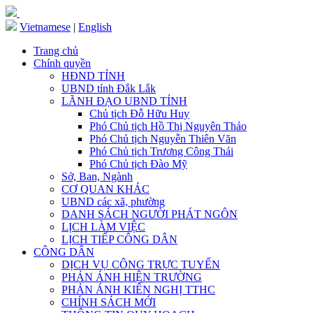
Vietnamese
|
English
Trang chủ
Chính quyền
HĐND TỈNH
UBND tỉnh Đắk Lắk
LÃNH ĐẠO UBND TỈNH
Chủ tịch Đỗ Hữu Huy
Phó Chủ tịch Hồ Thị Nguyên Thảo
Phó Chủ tịch Nguyễn Thiên Văn
Phó Chủ tịch Trương Công Thái
Phó Chủ tịch Đào Mỹ
Sở, Ban, Ngành
CƠ QUAN KHÁC
UBND các xã, phường
DANH SÁCH NGƯỜI PHÁT NGÔN
LỊCH LÀM VIỆC
LỊCH TIẾP CÔNG DÂN
CÔNG DÂN
DỊCH VỤ CÔNG TRỰC TUYẾN
PHẢN ÁNH HIỆN TRƯỜNG
PHẢN ÁNH KIẾN NGHỊ TTHC
CHÍNH SÁCH MỚI