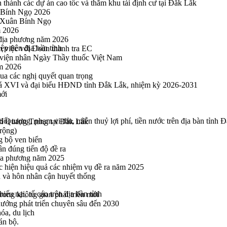
thành các dự án cao tốc và thăm khu tái định cư tại Đắk Lắk
 Bính Ngọ 2026
u Xuân Bính Ngọ
m 2026
 địa phương năm 2026
ệp trên địa bàn tỉnh
m việc với Đoàn thanh tra EC
viện nhân Ngày Thầy thuốc Việt Nam
ăm 2026
a các nghị quyết quan trọng
hoá XVI và đại biểu HĐND tỉnh Đắk Lắk, nhiệm kỳ 2026-2031
mới
ối tượng, phạm vi thu, miễn thuỷ lợi phí, tiền nước trên địa bàn tỉnh 
h Quang Trung tại Đắk Lắk
rộng)
g bộ ven biển
n đúng tiến độ đề ra
địa phương năm 2025
hực hiện hiệu quả các nhiệm vụ đề ra năm 2025
n và hôn nhân cận huyết thống
iếu nại, tố cáo trên địa bàn tỉnh
rong không gian phát triển mới
 hướng phát triển chuyên sâu đến 2030
óa, du lịch
án bộ.