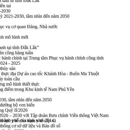
n đầu tư tỉnh Đắk Lắk
ên tai
1-2030
 kỳ 2021-2030, tầm nhìn đến năm 2050
phục vụ cơ quan Đảng, Nhà nước
ính mô hình mới
anh tại tỉnh Đắk Lắk”
sản công hàng tuần
 hành chính tại Trung tâm Phục vụ hành chính công tỉnh
2024 - 2025
 thủy sản
 thực địa Dự án cao tốc Khánh Hòa - Buôn Ma Thuột
ảy toàn cầu
ng mô hình thiết thực
rọng điểm trong Khu kinh tế Nam Phú Yên
2030, tầm nhìn đến năm 2050
 đường bộ ven biển
ong Quý II/2026
n 2026 – 2030 với Tập đoàn Bưu chính Viễn thông Việt Nam
, thành phố của tỉnh năm 2014
n lực y tế cho trạm y tế cấp xã
thống cơ sở dữ liệu và Bản đồ số