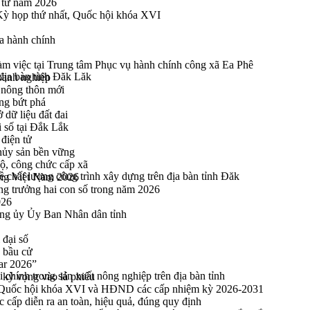
n tử năm 2026
 Kỳ họp thứ nhất, Quốc hội khóa XVI
a hành chính
 việc tại Trung tâm Phục vụ hành chính công xã Ea Phê
địa bàn tỉnh Đăk Lăk
oanh nghiệp
 nông thôn mới
ng bứt phá
 dữ liệu đất đai
i số tại Đắk Lắk
điện tử
thủy sản bền vững
bộ, công chức cấp xã
 chất lượng công trình xây dựng trên địa bàn tỉnh Đăk
ng Việt Nam 2026
ng trưởng hai con số trong năm 2026
026
ng ủy Ủy Ban Nhân dân tỉnh
 đại số
y bầu cử
ar 2026”
 chính trong sản xuất nông nghiệp trên địa bàn tỉnh
kỳ vọng vào lá phiếu
ểu Quốc hội khóa XVI và HĐND các cấp nhiệm kỳ 2026-2031
cấp diễn ra an toàn, hiệu quả, đúng quy định