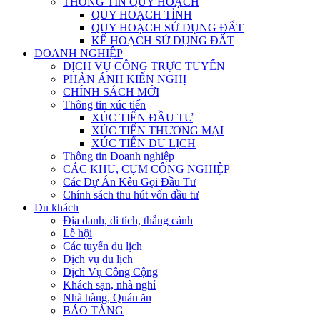
THÔNG TIN QUY HOẠCH
QUY HOẠCH TỈNH
QUY HOẠCH SỬ DỤNG ĐẤT
KẾ HOẠCH SỬ DỤNG ĐẤT
DOANH NGHIỆP
DỊCH VỤ CÔNG TRỰC TUYẾN
PHẢN ÁNH KIẾN NGHỊ
CHÍNH SÁCH MỚI
Thông tin xúc tiến
XÚC TIẾN ĐẦU TƯ
XÚC TIẾN THƯƠNG MẠI
XÚC TIẾN DU LỊCH
Thông tin Doanh nghiệp
CÁC KHU, CỤM CÔNG NGHIỆP
Các Dự Án Kêu Gọi Đầu Tư
Chính sách thu hút vốn đầu tư
Du khách
Địa danh, di tích, thắng cảnh
Lễ hội
Các tuyến du lịch
Dịch vụ du lịch
Dịch Vụ Công Cộng
Khách sạn, nhà nghỉ
Nhà hàng, Quán ăn
BẢO TÀNG