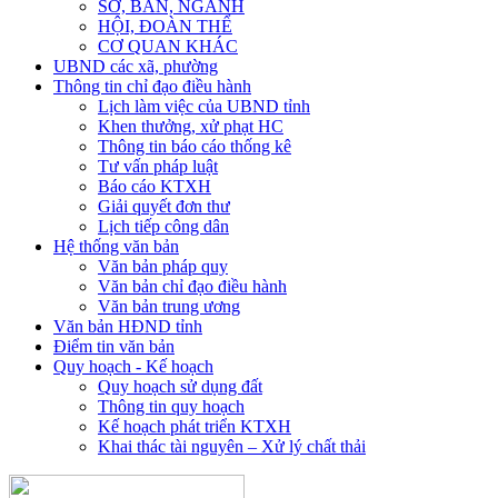
SỞ, BAN, NGÀNH
HỘI, ĐOÀN THỂ
CƠ QUAN KHÁC
UBND các xã, phường
Thông tin chỉ đạo điều hành
Lịch làm việc của UBND tỉnh
Khen thưởng, xử phạt HC
Thông tin báo cáo thống kê
Tư vấn pháp luật
Báo cáo KTXH
Giải quyết đơn thư
Lịch tiếp công dân
Hệ thống văn bản
Văn bản pháp quy
Văn bản chỉ đạo điều hành
Văn bản trung ương
Văn bản HĐND tỉnh
Điểm tin văn bản
Quy hoạch - Kế hoạch
Quy hoạch sử dụng đất
Thông tin quy hoạch
Kế hoạch phát triển KTXH
Khai thác tài nguyên – Xử lý chất thải