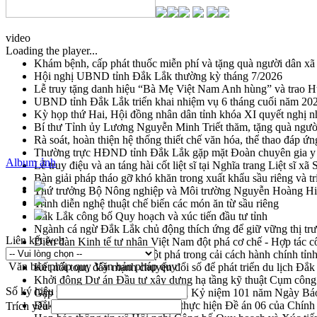
video
Loading the player...
Khám bệnh, cấp phát thuốc miễn phí và tặng quà người dân xã
Hội nghị UBND tỉnh Đắk Lắk thường kỳ tháng 7/2026
Lễ truy tặng danh hiệu “Bà Mẹ Việt Nam Anh hùng” và trao 
UBND tỉnh Đắk Lắk triển khai nhiệm vụ 6 tháng cuối năm 20
Kỳ họp thứ Hai, Hội đồng nhân dân tỉnh khóa XI quyết nghị n
Bí thư Tỉnh ủy Lương Nguyễn Minh Triết thăm, tặng quà ngườ
Rà soát, hoàn thiện hệ thống thiết chế văn hóa, thể thao đáp ứn
Thường trực HĐND tỉnh Đắk Lắk gặp mặt Đoàn chuyên gia y 
Album ảnh
Lễ truy điệu và an táng hài cốt liệt sĩ tại Nghĩa trang Liệt sĩ x
Bàn giải pháp tháo gỡ khó khăn trong xuất khẩu sầu riêng và 
Thứ trưởng Bộ Nông nghiệp và Môi trường Nguyễn Hoàng Hiệp 
Trình diễn nghệ thuật chế biến các món ăn từ sầu riêng
Đắk Lắk công bố Quy hoạch và xúc tiến đầu tư tỉnh
Ngành cá ngừ Đắk Lắk chủ động thích ứng để giữ vững thị tr
Liên kết web
Diễn đàn Kinh tế tư nhân Việt Nam đột phá cơ chế - Hợp tác c
Đề án 06 tạo bước ngoặt đột phá trong cải cách hành chính tỉ
Văn bản pháp quy
Văn bản pháp quy
Kết nối tour, đẩy mạnh chuyển đổi số để phát triển du lịch Đắ
Khởi động Dự án Đầu tư xây dựng hạ tầng kỹ thuật Cụm công
Số ký hiệu
Gặp mặt các cơ quan báo chí nhân Kỷ niệm 101 năm Ngày Bá
Đắk Lắk sơ kết 4 năm triển khai thực hiện Đề án 06 của Chính
Trích yếu