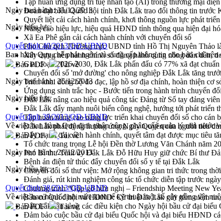
Tập huấn ứng dụng trí tuệ nhân tạo (AI) trong thương mại điệ
Ngày ban hành:
31/12/2013
Đoàn đại biểu Quốc hội tỉnh Đắk Lắk trao đổi thông tin trước
Quyết liệt cải cách hành chính, khơi thông nguồn lực phát triển
Ngày hiệu lực:
Nâng cao hiệu lực, hiệu quả HĐND tỉnh thông qua hiện đại hó
Xã Ea Phê gắn cải cách hành chính với chuyển đổi số
Quyết định 40/2013/QĐ-UBND
Phó Chủ tịch Thường trực UBND tỉnh Hồ Thị Nguyên Thảo làm
Ban hành Quy chế phát ngôn và cung cấp thông tin cho báo chí trên 
Xây dựng nền hành chính số đồng hành cùng nông dân dân, d
Giai đoạn 2026-2030, Đắk Lắk phấn đấu có 77% xã đạt chuẩn
Bản PDF
Tải về
Chuyển đổi số 'mở đường' cho nông nghiệp Đắk Lắk tăng trưở
Ngày ban hành:
26/12/2013
Triển khai đồng bộ đo đạc, lập hồ sơ địa chính, hoàn thiện cơ sở
Ứng dụng sinh trắc học - Bước tiến trong hành trình chuyển đổ
Ngày hiệu lực:
Đắk Lắk nâng cao hiệu quả công tác Đảng từ Sổ tay đảng viên 
Đắk Lắk đẩy mạnh nuôi biển công nghệ, hướng tới phát triển 
Quyết định 39/2013/QĐ-UBND
Tập huấn nâng cao năng lực triển khai chuyển đổi số cho cán 
Về việc ban hành Quy định phân công, phân cấp quản lý nhà nước về
Đắk Lắk phát động hưởng ứng Ngày Quyền của người tiêu dù
Đẩy mạnh cải cách hành chính, quyết tâm đạt được mục tiêu tă
Bản PDF
Tải về
Tổ chức trang trọng Lễ hội Đền thờ Lương Văn Chánh năm 2
Ngày ban hành:
26/12/2013
Phó Bí thư Tỉnh ủy Đắk Lắk Đỗ Hữu Huy giữ chức Bí thư Đả
Bệnh án điện tử thúc đẩy chuyển đổi số y tế tại Đắk Lắk
Ngày hiệu lực:
Chuyển đổi số thư viện: Mở rộng không gian tri thức trong thời
Đánh giá, rút kinh nghiệm công tác tổ chức diễn tập trước ngà
Quyết định 38/2013/QĐ-UBND
Chương trình “Gặp gỡ hữu nghị – Friendship Meeting New Ye
Về việc ban hành định mức kinh tế kỹ thuật một số cây trồng vật nuôi
Bầu cử Quốc hội và HĐND: Cử tri Đắk Lắk gửi gắm niềm tin, 
Đắk Lắk sẵn sàng các điều kiện cho Ngày hội bầu cử đại bi
Bản PDF
Tải về
Đảm bảo cuộc bầu cử đại biểu Quốc hội và đại biểu HĐND các 