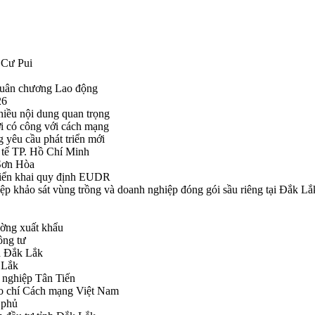
 Cư Pui
Huân chương Lao động
26
hiều nội dung quan trọng
i có công với cách mạng
g yêu cầu phát triển mới
tế TP. Hồ Chí Minh
ã Sơn Hòa
triển khai quy định EUDR
khảo sát vùng trồng và doanh nghiệp đóng gói sầu riêng tại Đắk Lắ
ường xuất khẩu
ông tư
nh Đắk Lắk
k Lắk
 nghiệp Tân Tiến
o chí Cách mạng Việt Nam
 phủ