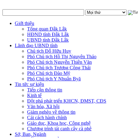
Giới thiệu
Tổng quan Đắk Lắk
HĐND tỉnh Đắk Lắk
UBND tỉnh Đắk Lắk
Lãnh đạo UBND tỉnh
Chủ tịch Đỗ Hữu Huy
Phó Chủ tịch Hồ Thị Nguyên Thảo
Phó Chủ tịch Nguyễn Thiên Văn
Phó Chủ tịch Trương Công Thái
Phó Chủ tịch Đào Mỹ
Phó Chủ tịch Y Nhuân Byă
Tin tức sự kiện
Tiếp cận thông tin
Kinh tế
Đột phá phát triển KHCN, ĐMST, CĐS
Văn hóa, Xã hội
Giảm nghèo về thông tin
Cải cách hành chính
Giáo dục, Khoa học, Công nghệ
Chương trình tái canh cây cà phê
Sở, Ban, Ngành