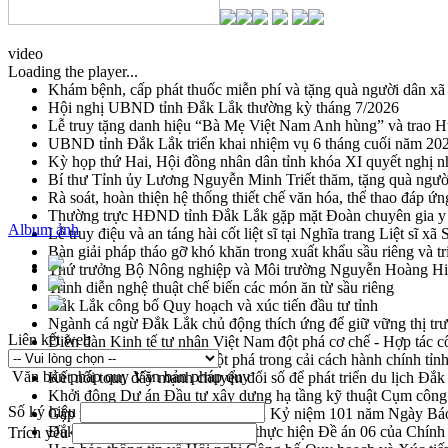
video
Loading the player...
Khám bệnh, cấp phát thuốc miễn phí và tặng quà người dân xã
Hội nghị UBND tỉnh Đắk Lắk thường kỳ tháng 7/2026
Lễ truy tặng danh hiệu “Bà Mẹ Việt Nam Anh hùng” và trao 
UBND tỉnh Đắk Lắk triển khai nhiệm vụ 6 tháng cuối năm 20
Kỳ họp thứ Hai, Hội đồng nhân dân tỉnh khóa XI quyết nghị n
Bí thư Tỉnh ủy Lương Nguyễn Minh Triết thăm, tặng quà ngườ
Rà soát, hoàn thiện hệ thống thiết chế văn hóa, thể thao đáp ứn
Thường trực HĐND tỉnh Đắk Lắk gặp mặt Đoàn chuyên gia y 
Album ảnh
Lễ truy điệu và an táng hài cốt liệt sĩ tại Nghĩa trang Liệt sĩ x
Bàn giải pháp tháo gỡ khó khăn trong xuất khẩu sầu riêng và 
Thứ trưởng Bộ Nông nghiệp và Môi trường Nguyễn Hoàng Hiệp 
Trình diễn nghệ thuật chế biến các món ăn từ sầu riêng
Đắk Lắk công bố Quy hoạch và xúc tiến đầu tư tỉnh
Ngành cá ngừ Đắk Lắk chủ động thích ứng để giữ vững thị tr
Liên kết web
Diễn đàn Kinh tế tư nhân Việt Nam đột phá cơ chế - Hợp tác c
Đề án 06 tạo bước ngoặt đột phá trong cải cách hành chính tỉ
Văn bản pháp quy
Văn bản pháp quy
Kết nối tour, đẩy mạnh chuyển đổi số để phát triển du lịch Đắ
Khởi động Dự án Đầu tư xây dựng hạ tầng kỹ thuật Cụm công
Số ký hiệu
Gặp mặt các cơ quan báo chí nhân Kỷ niệm 101 năm Ngày Bá
Đắk Lắk sơ kết 4 năm triển khai thực hiện Đề án 06 của Chính
Trích yếu