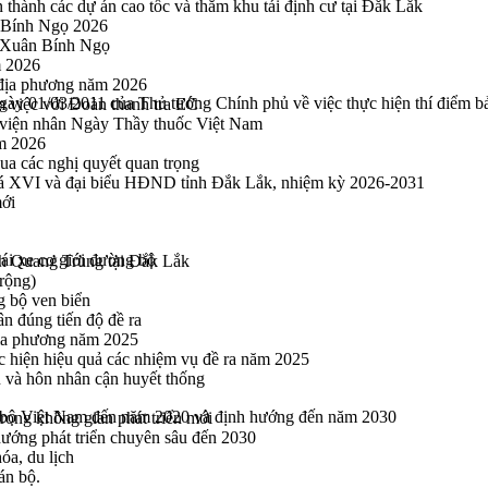
thành các dự án cao tốc và thăm khu tái định cư tại Đắk Lắk
 Bính Ngọ 2026
u Xuân Bính Ngọ
m 2026
 địa phương năm 2026
ày 01/03/2011 của Thủ tướng Chính phủ về việc thực hiện thí điểm b
m việc với Đoàn thanh tra EC
viện nhân Ngày Thầy thuốc Việt Nam
ăm 2026
a các nghị quyết quan trọng
hoá XVI và đại biểu HĐND tỉnh Đắk Lắk, nhiệm kỳ 2026-2031
mới
lái xe cơ giới đường bộ
h Quang Trung tại Đắk Lắk
rộng)
g bộ ven biển
n đúng tiến độ đề ra
địa phương năm 2025
hực hiện hiệu quả các nhiệm vụ đề ra năm 2025
n và hôn nhân cận huyết thống
ng bộ Việt Nam đến năm 2020 và định hướng đến năm 2030
rong không gian phát triển mới
 hướng phát triển chuyên sâu đến 2030
óa, du lịch
án bộ.