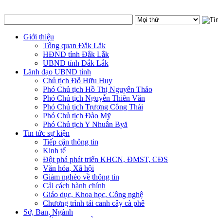
Giới thiệu
Tổng quan Đắk Lắk
HĐND tỉnh Đắk Lắk
UBND tỉnh Đắk Lắk
Lãnh đạo UBND tỉnh
Chủ tịch Đỗ Hữu Huy
Phó Chủ tịch Hồ Thị Nguyên Thảo
Phó Chủ tịch Nguyễn Thiên Văn
Phó Chủ tịch Trương Công Thái
Phó Chủ tịch Đào Mỹ
Phó Chủ tịch Y Nhuân Byă
Tin tức sự kiện
Tiếp cận thông tin
Kinh tế
Đột phá phát triển KHCN, ĐMST, CĐS
Văn hóa, Xã hội
Giảm nghèo về thông tin
Cải cách hành chính
Giáo dục, Khoa học, Công nghệ
Chương trình tái canh cây cà phê
Sở, Ban, Ngành