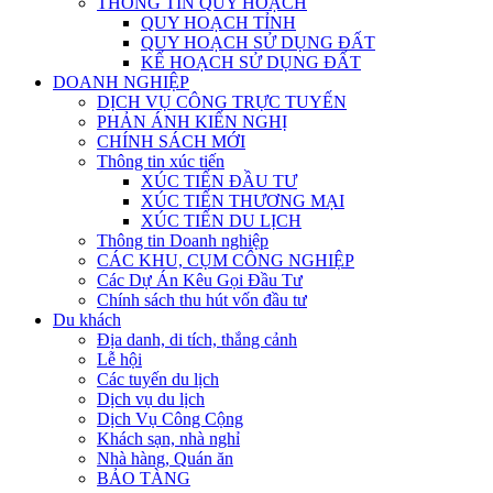
THÔNG TIN QUY HOẠCH
QUY HOẠCH TỈNH
QUY HOẠCH SỬ DỤNG ĐẤT
KẾ HOẠCH SỬ DỤNG ĐẤT
DOANH NGHIỆP
DỊCH VỤ CÔNG TRỰC TUYẾN
PHẢN ÁNH KIẾN NGHỊ
CHÍNH SÁCH MỚI
Thông tin xúc tiến
XÚC TIẾN ĐẦU TƯ
XÚC TIẾN THƯƠNG MẠI
XÚC TIẾN DU LỊCH
Thông tin Doanh nghiệp
CÁC KHU, CỤM CÔNG NGHIỆP
Các Dự Án Kêu Gọi Đầu Tư
Chính sách thu hút vốn đầu tư
Du khách
Địa danh, di tích, thắng cảnh
Lễ hội
Các tuyến du lịch
Dịch vụ du lịch
Dịch Vụ Công Cộng
Khách sạn, nhà nghỉ
Nhà hàng, Quán ăn
BẢO TÀNG