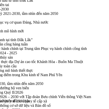
n đầu tư tỉnh Đắk Lắk
ên tai
1-2030
 kỳ 2021-2030, tầm nhìn đến năm 2050
phục vụ cơ quan Đảng, Nhà nước
ính mô hình mới
anh tại tỉnh Đắk Lắk”
sản công hàng tuần
 hành chính tại Trung tâm Phục vụ hành chính công tỉnh
2024 - 2025
 thủy sản
 thực địa Dự án cao tốc Khánh Hòa - Buôn Ma Thuột
ảy toàn cầu
ng mô hình thiết thực
rọng điểm trong Khu kinh tế Nam Phú Yên
2030, tầm nhìn đến năm 2050
 đường bộ ven biển
ong Quý II/2026
n 2026 – 2030 với Tập đoàn Bưu chính Viễn thông Việt Nam
ới biến đổi khí hậu
n lực y tế cho trạm y tế cấp xã
thống cơ sở dữ liệu và Bản đồ số