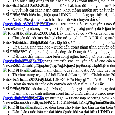
Tập huấn ứng dụng trí tuệ nhân tạo (AI) trong thương mại điệ
Ngày ban hành:
05/03/2013
Đoàn đại biểu Quốc hội tỉnh Đắk Lắk trao đổi thông tin trước
Quyết liệt cải cách hành chính, khơi thông nguồn lực phát triển
Ngày hiệu lực:
Nâng cao hiệu lực, hiệu quả HĐND tỉnh thông qua hiện đại hó
Xã Ea Phê gắn cải cách hành chính với chuyển đổi số
Quyết định 16/2013/QĐ-TTg
Phó Chủ tịch Thường trực UBND tỉnh Hồ Thị Nguyên Thảo làm
Về việc mua, bán vàng miếng trên thị trường trong nước của Ngân
Xây dựng nền hành chính số đồng hành cùng nông dân dân, d
Giai đoạn 2026-2030, Đắk Lắk phấn đấu có 77% xã đạt chuẩn
Bản PDF
Tải về
Chuyển đổi số 'mở đường' cho nông nghiệp Đắk Lắk tăng trưở
Ngày ban hành:
04/03/2013
Triển khai đồng bộ đo đạc, lập hồ sơ địa chính, hoàn thiện cơ sở
Ứng dụng sinh trắc học - Bước tiến trong hành trình chuyển đổ
Ngày hiệu lực:
Đắk Lắk nâng cao hiệu quả công tác Đảng từ Sổ tay đảng viên 
Đắk Lắk đẩy mạnh nuôi biển công nghệ, hướng tới phát triển 
Quyết định 373/QĐ-TTg
Tập huấn nâng cao năng lực triển khai chuyển đổi số cho cán 
Về các đơn vị sự nghiệp công lập trực thuộc Bộ Công Thương
Đắk Lắk phát động hưởng ứng Ngày Quyền của người tiêu dù
Đẩy mạnh cải cách hành chính, quyết tâm đạt được mục tiêu tă
Bản PDF
Tải về
Tổ chức trang trọng Lễ hội Đền thờ Lương Văn Chánh năm 2
Ngày ban hành:
01/03/2013
Phó Bí thư Tỉnh ủy Đắk Lắk Đỗ Hữu Huy giữ chức Bí thư Đả
Bệnh án điện tử thúc đẩy chuyển đổi số y tế tại Đắk Lắk
Ngày hiệu lực:
Chuyển đổi số thư viện: Mở rộng không gian tri thức trong thời
Đánh giá, rút kinh nghiệm công tác tổ chức diễn tập trước ngà
Quyết định 369/QĐ-TTg
Chương trình “Gặp gỡ hữu nghị – Friendship Meeting New Ye
Về việc phê duyệt Chiến lược phát triển Ngân hàng Phát triển Việ
Bầu cử Quốc hội và HĐND: Cử tri Đắk Lắk gửi gắm niềm tin, 
Đắk Lắk sẵn sàng các điều kiện cho Ngày hội bầu cử đại bi
Bản PDF
Tải về
Đảm bảo cuộc bầu cử đại biểu Quốc hội và đại biểu HĐND các 