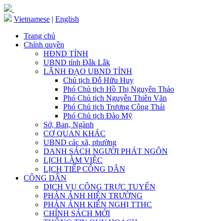
Vietnamese
|
English
Trang chủ
Chính quyền
HĐND TỈNH
UBND tỉnh Đắk Lắk
LÃNH ĐẠO UBND TỈNH
Chủ tịch Đỗ Hữu Huy
Phó Chủ tịch Hồ Thị Nguyên Thảo
Phó Chủ tịch Nguyễn Thiên Văn
Phó Chủ tịch Trương Công Thái
Phó Chủ tịch Đào Mỹ
Sở, Ban, Ngành
CƠ QUAN KHÁC
UBND các xã, phường
DANH SÁCH NGƯỜI PHÁT NGÔN
LỊCH LÀM VIỆC
LỊCH TIẾP CÔNG DÂN
CÔNG DÂN
DỊCH VỤ CÔNG TRỰC TUYẾN
PHẢN ÁNH HIỆN TRƯỜNG
PHẢN ÁNH KIẾN NGHỊ TTHC
CHÍNH SÁCH MỚI