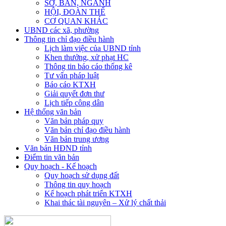
SỞ, BAN, NGÀNH
HỘI, ĐOÀN THỂ
CƠ QUAN KHÁC
UBND các xã, phường
Thông tin chỉ đạo điều hành
Lịch làm việc của UBND tỉnh
Khen thưởng, xử phạt HC
Thông tin báo cáo thống kê
Tư vấn pháp luật
Báo cáo KTXH
Giải quyết đơn thư
Lịch tiếp công dân
Hệ thống văn bản
Văn bản pháp quy
Văn bản chỉ đạo điều hành
Văn bản trung ương
Văn bản HĐND tỉnh
Điểm tin văn bản
Quy hoạch - Kế hoạch
Quy hoạch sử dụng đất
Thông tin quy hoạch
Kế hoạch phát triển KTXH
Khai thác tài nguyên – Xử lý chất thải