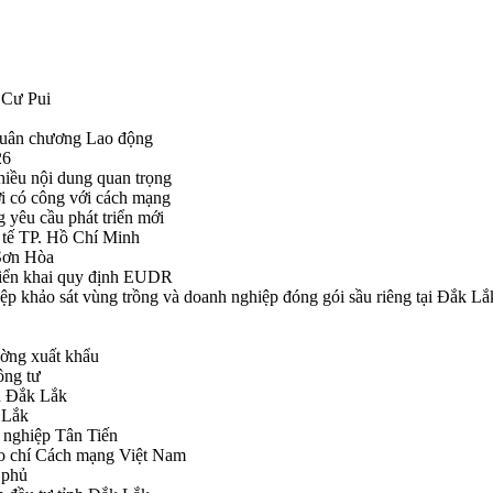
 Cư Pui
Huân chương Lao động
26
hiều nội dung quan trọng
i có công với cách mạng
g yêu cầu phát triển mới
tế TP. Hồ Chí Minh
ã Sơn Hòa
triển khai quy định EUDR
khảo sát vùng trồng và doanh nghiệp đóng gói sầu riêng tại Đắk Lắ
ường xuất khẩu
ông tư
nh Đắk Lắk
k Lắk
 nghiệp Tân Tiến
o chí Cách mạng Việt Nam
 phủ