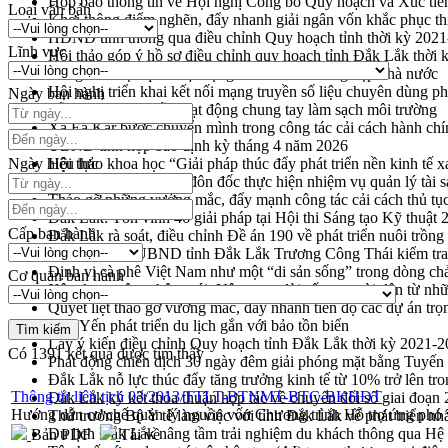
Họp báo thông tin về Hội nghị Công bố Quy hoạch và Xúc tiế
Loại văn bản
Khơi thông điểm nghẽn, đẩy nhanh giải ngân vốn khắc phục thi
HĐND tỉnh thông qua điều chỉnh Quy hoạch tỉnh thời kỳ 202
Lĩnh vực
Hội thảo góp ý hồ sơ điều chỉnh quy hoạch tỉnh Đắk Lắk thời
Nâng cao hiệu quả hoạt động của các doanh nghiệp nhà nước
Hội nghị triển khai kết nối mạng truyền số liệu chuyên dùng 
Ngày ban hành
Lễ phát động chuỗi hoạt động chung tay làm sạch môi trường
Xã Ea Kar bước chuyển mình trong công tác cải cách hành ch
UBND tỉnh họp báo định kỳ tháng 4 năm 2026
Ngày hiệu lực
Hội thảo khoa học “Giải pháp thúc đẩy phát triển nền kinh tế x
Tăng cường giám sát, đôn đốc thực hiện nhiệm vụ quản lý tài 
Tháo gỡ những vướng mắc, đẩy mạnh công tác cải cách thủ tục
Đắk Lắk: Tôn vinh 46 giải pháp tại Hội thi Sáng tạo Kỹ thuật 
Cấp ban hành
Đắk Lắk rà soát, điều chỉnh Đề án 190 về phát triển nuôi trồng
Phó Chủ tịch UBND tỉnh Đắk Lắk Trương Công Thái kiểm tra
Định vị cà phê Việt Nam như một “di sản sống” trong dòng ch
Cơ quan ban hành
Xây dựng nông thôn mới: Nâng cao đời sống người dân từ nhữ
Quyết liệt tháo gỡ vướng mắc, đẩy nhanh tiến độ các dự án t
Hòn Yến phát triển du lịch gắn với bảo tồn biển
Lấy ý kiến điều chỉnh Quy hoạch tỉnh Đắk Lắk thời kỳ 2021-
Có
1391
kết quả được tìm thấy
Phát động chiến dịch 30 ngày đêm giải phóng mặt bằng Tuyến
Đắk Lắk nỗ lực thúc đẩy tăng trưởng kinh tế từ 10% trở lên tr
Thông tư liên tịch 03/2013/TTLT-BTNMT-BTC-BKHĐT
Đắk Lắk ký kết thỏa thuận hợp tác về chuyển đổi số giai đoạ
Hướng dẫn cơ chế quản lý nguồn vốn Chương trình Hỗ trợ ứng phó v
Thứ trưởng Bộ Y tế làm việc với tỉnh Đắk Lắk về phát triển nhâ
Du lịch Đắk Lắk nâng tầm trải nghiệm du khách thông qua Hệ 
Bản PDF
Tải về