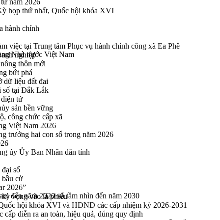
n tử năm 2026
 Kỳ họp thứ nhất, Quốc hội khóa XVI
a hành chính
 việc tại Trung tâm Phục vụ hành chính công xã Ea Phê
 hàng Nhà nước Việt Nam
oanh nghiệp
 nông thôn mới
ng bứt phá
 dữ liệu đất đai
i số tại Đắk Lắk
điện tử
thủy sản bền vững
bộ, công chức cấp xã
ng Việt Nam 2026
ng trưởng hai con số trong năm 2026
026
ng ủy Ủy Ban Nhân dân tỉnh
 đại số
y bầu cử
ar 2026”
t Nam đến năm 2020 và tầm nhìn đến năm 2030
kỳ vọng vào lá phiếu
ểu Quốc hội khóa XVI và HĐND các cấp nhiệm kỳ 2026-2031
cấp diễn ra an toàn, hiệu quả, đúng quy định