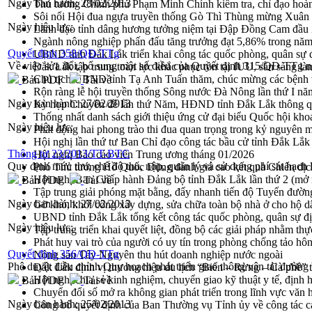
Ngày ban hành:
28/02/2013
Thủ tướng Chính phủ Phạm Minh Chính kiểm tra, chỉ đạo hoàn 
Sôi nổi Hội đua ngựa truyền thống Gò Thì Thùng mừng Xuân
Ngày hiệu lực:
Lãnh đạo tỉnh dâng hương tưởng niệm tại Đập Đồng Cam đầ
Ngành nông nghiệp phấn đấu tăng trưởng đạt 5,86% trong nă
Quyết định 358/QĐ-TTg
UBND tỉnh Đắk Lắk triển khai công tác quốc phòng, quân sự
Về việc sửa đổi, bổ sung một số điều của Quyết định 315/QĐ-TTg ng
Đắk Lắk tập trung toàn lực khắc phục tồn tại IUU, sẵn sàng là
Chủ tịch UBND tỉnh Tạ Anh Tuấn thăm, chúc mừng các bệnh 
Bản PDF
Tải về
Rộn ràng lễ hội truyền thống Sông nước Đà Nông lần thứ I n
Ngày ban hành:
27/02/2013
Kỳ họp Chuyên đề lần thứ Năm, HĐND tỉnh Đắk Lắk thông qu
Thống nhất danh sách giới thiệu ứng cử đại biểu Quốc hội k
Ngày hiệu lực:
Phát động hai phong trào thi đua quan trọng trong kỷ nguyên 
Hội nghị lần thứ tư Ban Chỉ đạo công tác bầu cử tỉnh Đắk Lắk
Thông tư 23/2013/TT-BTC
Hội nghị Báo cáo viên Trung ương tháng 01/2026
Quy định mức thu, chế độ thu, nộp, quản lý và sử dụng phí sát hạch 
Phó Thủ tướng Hồ Quốc Dũng đánh giá cao kết quả Chiến dịc
Hội nghị Ban Chấp hành Đảng bộ tỉnh Đắk Lắk lần thứ 2 (mở 
Bản PDF
Tải về
Tập trung giải phóng mặt bằng, đẩy nhanh tiến độ Tuyến đườn
Ngày ban hành:
27/02/2013
Gỡ khó, khởi công xây dựng, sửa chữa toàn bộ nhà ở cho hộ dâ
UBND tỉnh Đắk Lắk tổng kết công tác quốc phòng, quân sự 
Ngày hiệu lực:
Tập trung triển khai quyết liệt, đồng bộ các giải pháp nhằm t
Phát huy vai trò của người có uy tín trong phòng chống tảo hô
Quyết định 356/QĐ-TTg
Nông sản Tây Nguyên thu hút doanh nghiệp nước ngoài
Phê duyệt điều chỉnh Quy hoạch phát triển giao thông vận tải đườ
Đắk Lắk định vị thương hiệu du lịch “Biển – Rừng – Cà phê” t
Hội nghị chia sẻ kinh nghiệm, chuyển giao kỹ thuật y tế, định
Bản PDF
Tải về
Chuyển đổi số mở ra không gian phát triển trong lĩnh vực văn h
Ngày ban hành:
25/02/2013
Công bố quyết định của Ban Thường vụ Tỉnh ủy về công tác c