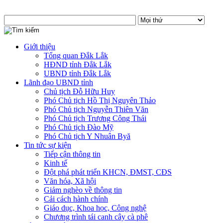
Giới thiệu
Tổng quan Đắk Lắk
HĐND tỉnh Đắk Lắk
UBND tỉnh Đắk Lắk
Lãnh đạo UBND tỉnh
Chủ tịch Đỗ Hữu Huy
Phó Chủ tịch Hồ Thị Nguyên Thảo
Phó Chủ tịch Nguyễn Thiên Văn
Phó Chủ tịch Trương Công Thái
Phó Chủ tịch Đào Mỹ
Phó Chủ tịch Y Nhuân Byă
Tin tức sự kiện
Tiếp cận thông tin
Kinh tế
Đột phá phát triển KHCN, ĐMST, CĐS
Văn hóa, Xã hội
Giảm nghèo về thông tin
Cải cách hành chính
Giáo dục, Khoa học, Công nghệ
Chương trình tái canh cây cà phê