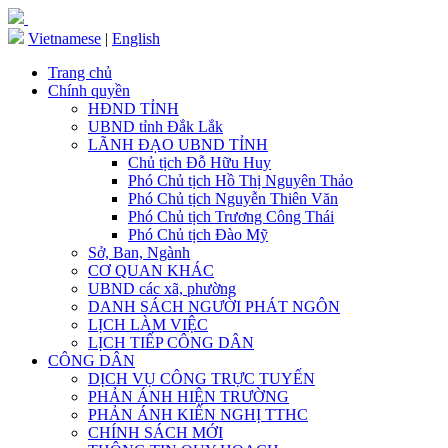
Vietnamese
|
English
Trang chủ
Chính quyền
HĐND TỈNH
UBND tỉnh Đắk Lắk
LÃNH ĐẠO UBND TỈNH
Chủ tịch Đỗ Hữu Huy
Phó Chủ tịch Hồ Thị Nguyên Thảo
Phó Chủ tịch Nguyễn Thiên Văn
Phó Chủ tịch Trương Công Thái
Phó Chủ tịch Đào Mỹ
Sở, Ban, Ngành
CƠ QUAN KHÁC
UBND các xã, phường
DANH SÁCH NGƯỜI PHÁT NGÔN
LỊCH LÀM VIỆC
LỊCH TIẾP CÔNG DÂN
CÔNG DÂN
DỊCH VỤ CÔNG TRỰC TUYẾN
PHẢN ÁNH HIỆN TRƯỜNG
PHẢN ÁNH KIẾN NGHỊ TTHC
CHÍNH SÁCH MỚI