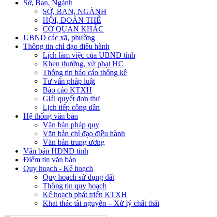
Sở, Ban, Ngành
SỞ, BAN, NGÀNH
HỘI, ĐOÀN THỂ
CƠ QUAN KHÁC
UBND các xã, phường
Thông tin chỉ đạo điều hành
Lịch làm việc của UBND tỉnh
Khen thưởng, xử phạt HC
Thông tin báo cáo thống kê
Tư vấn pháp luật
Báo cáo KTXH
Giải quyết đơn thư
Lịch tiếp công dân
Hệ thống văn bản
Văn bản pháp quy
Văn bản chỉ đạo điều hành
Văn bản trung ương
Văn bản HĐND tỉnh
Điểm tin văn bản
Quy hoạch - Kế hoạch
Quy hoạch sử dụng đất
Thông tin quy hoạch
Kế hoạch phát triển KTXH
Khai thác tài nguyên – Xử lý chất thải