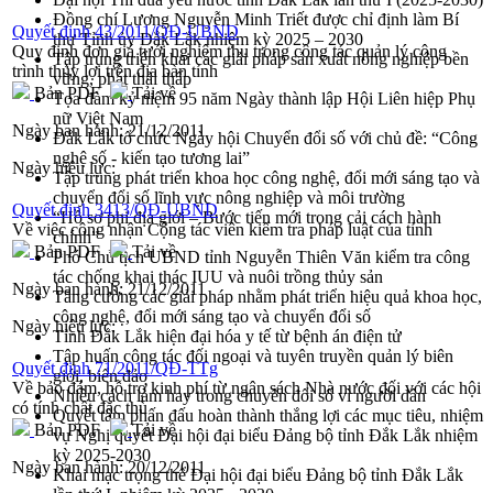
Đồng chí Lương Nguyễn Minh Triết được chỉ định làm Bí
Quyết định 43/2011/QĐ-UBND
thư Tỉnh ủy Đắk Lắk nhiệm kỳ 2025 – 2030
Quy định đơn giá tưới nghiệm thu trong công tác quản lý công
Tập trung triển khai các giải pháp sản xuất nông nghiệp bền
trình thủy lợi trên địa bàn tỉnh
vững, phát thải thấp
Bản PDF
Tải về
Tọa đàm kỷ niệm 95 năm Ngày thành lập Hội Liên hiệp Phụ
nữ Việt Nam
Ngày ban hành:
21/12/2011
Đắk Lắk tổ chức Ngày hội Chuyển đổi số với chủ đề: “Công
nghệ số - kiến tạo tương lai”
Ngày hiệu lực:
Tập trung phát triển khoa học công nghệ, đổi mới sáng tạo và
chuyển đổi số lĩnh vực nông nghiệp và môi trường
Quyết định 3413/QĐ-UBND
“Hồ sơ phi địa giới – Bước tiến mới trong cải cách hành
Về việc công nhận Cộng tác viên kiểm tra pháp luật của tỉnh
chính”
Bản PDF
Tải về
Phó Chủ tịch UBND tỉnh Nguyễn Thiên Văn kiểm tra công
tác chống khai thác IUU và nuôi trồng thủy sản
Ngày ban hành:
21/12/2011
Tăng cường các giải pháp nhằm phát triển hiệu quả khoa học,
công nghệ, đổi mới sáng tạo và chuyển đổi số
Ngày hiệu lực:
Tỉnh Đắk Lắk hiện đại hóa y tế từ bệnh án điện tử
Tập huấn công tác đối ngoại và tuyên truyền quản lý biên
Quyết định 71/2011/QĐ-TTg
giới, biển đảo
Về bảo đảm, hỗ trợ kinh phí từ ngân sách Nhà nước đối với các hội
Nhiều cách làm hay trong chuyển đổi số vì người dân
có tính chất đặc thù
Quyết tâm phấn đấu hoàn thành thắng lợi các mục tiêu, nhiệm
Bản PDF
Tải về
vụ Nghị quyết Đại hội đại biểu Đảng bộ tỉnh Đắk Lắk nhiệm
kỳ 2025-2030
Ngày ban hành:
20/12/2011
Khai mạc trọng thể Đại hội đại biểu Đảng bộ tỉnh Đắk Lắk