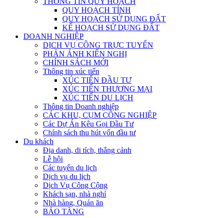
THÔNG TIN QUY HOẠCH
QUY HOẠCH TỈNH
QUY HOẠCH SỬ DỤNG ĐẤT
KẾ HOẠCH SỬ DỤNG ĐẤT
DOANH NGHIỆP
DỊCH VỤ CÔNG TRỰC TUYẾN
PHẢN ÁNH KIẾN NGHỊ
CHÍNH SÁCH MỚI
Thông tin xúc tiến
XÚC TIẾN ĐẦU TƯ
XÚC TIẾN THƯƠNG MẠI
XÚC TIẾN DU LỊCH
Thông tin Doanh nghiệp
CÁC KHU, CỤM CÔNG NGHIỆP
Các Dự Án Kêu Gọi Đầu Tư
Chính sách thu hút vốn đầu tư
Du khách
Địa danh, di tích, thắng cảnh
Lễ hội
Các tuyến du lịch
Dịch vụ du lịch
Dịch Vụ Công Cộng
Khách sạn, nhà nghỉ
Nhà hàng, Quán ăn
BẢO TÀNG