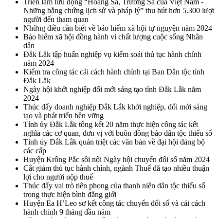
Triển lãm lưu động “Hoàng Sa, Trường Sa của Việt Nam -
Những bằng chứng lịch sử và pháp lý” thu hút hơn 5.300 lượt
người đến tham quan
Những điều cần biết về bảo hiểm xã hội tự nguyện năm 2024
Bảo hiểm xã hội đồng hành vì chất lượng cuộc sống Nhân
dân
Đắk Lắk tập huấn nghiệp vụ kiểm soát thủ tục hành chính
năm 2024
Kiểm tra công tác cải cách hành chính tại Ban Dân tộc tỉnh
Đắk Lắk
Ngày hội khởi nghiệp đổi mới sáng tạo tỉnh Đắk Lắk năm
2024
Thúc đẩy doanh nghiệp Đắk Lắk khởi nghiệp, đổi mới sáng
tạo và phát triển bền vững
Tỉnh ủy Đắk Lắk tổng kết 20 năm thực hiện công tác kết
nghĩa các cơ quan, đơn vị với buôn đồng bào dân tộc thiểu số
Tỉnh ủy Đắk Lắk quán triệt các văn bản về đại hội đảng bộ
các cấp
Huyện Krông Pắc sôi nổi Ngày hội chuyển đổi số năm 2024
Cắt giảm thủ tục hành chính, ngành Thuế đã tạo nhiều thuận
lợi cho người nộp thuế
Thúc đẩy vai trò tiên phong của thanh niên dân tộc thiểu số
trong thực hiện bình đẳng giới
Huyện Ea H’Leo sơ kết công tác chuyển đổi số và cải cách
hành chính 9 tháng đầu năm