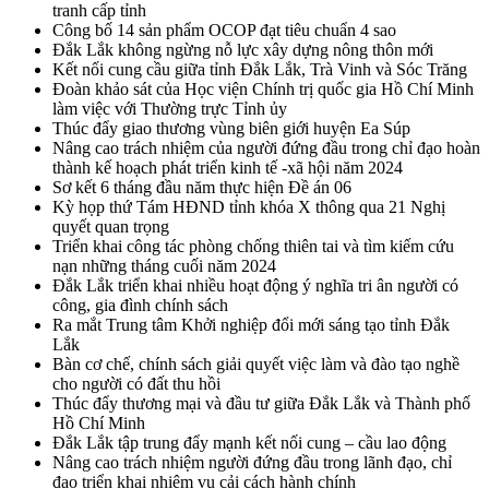
tranh cấp tỉnh
Công bố 14 sản phẩm OCOP đạt tiêu chuẩn 4 sao
Đắk Lắk không ngừng nỗ lực xây dựng nông thôn mới
Kết nối cung cầu giữa tỉnh Đắk Lắk, Trà Vinh và Sóc Trăng
Đoàn khảo sát của Học viện Chính trị quốc gia Hồ Chí Minh
làm việc với Thường trực Tỉnh ủy
Thúc đẩy giao thương vùng biên giới huyện Ea Súp
Nâng cao trách nhiệm của người đứng đầu trong chỉ đạo hoàn
thành kế hoạch phát triển kinh tế -xã hội năm 2024
Sơ kết 6 tháng đầu năm thực hiện Đề án 06
Kỳ họp thứ Tám HĐND tỉnh khóa X thông qua 21 Nghị
quyết quan trọng
Triển khai công tác phòng chống thiên tai và tìm kiếm cứu
nạn những tháng cuối năm 2024
Đắk Lắk triển khai nhiều hoạt động ý nghĩa tri ân người có
công, gia đình chính sách
Ra mắt Trung tâm Khởi nghiệp đổi mới sáng tạo tỉnh Đắk
Lắk
Bàn cơ chế, chính sách giải quyết việc làm và đào tạo nghề
cho người có đất thu hồi
Thúc đẩy thương mại và đầu tư giữa Đắk Lắk và Thành phố
Hồ Chí Minh
Đắk Lắk tập trung đẩy mạnh kết nối cung – cầu lao động
Nâng cao trách nhiệm người đứng đầu trong lãnh đạo, chỉ
đạo triển khai nhiệm vụ cải cách hành chính