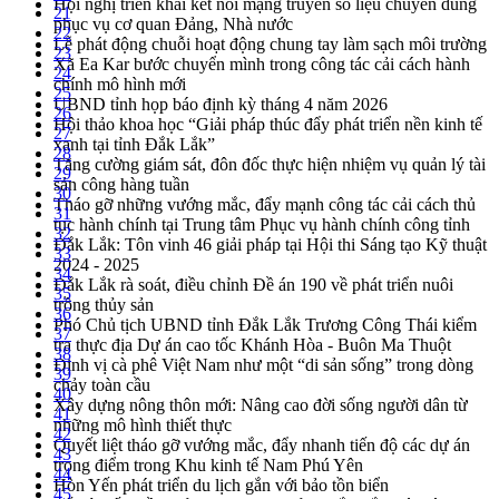
Hội nghị triển khai kết nối mạng truyền số liệu chuyên dùng
21
phục vụ cơ quan Đảng, Nhà nước
22
Lễ phát động chuỗi hoạt động chung tay làm sạch môi trường
23
Xã Ea Kar bước chuyển mình trong công tác cải cách hành
24
chính mô hình mới
25
UBND tỉnh họp báo định kỳ tháng 4 năm 2026
26
Hội thảo khoa học “Giải pháp thúc đẩy phát triển nền kinh tế
27
xanh tại tỉnh Đắk Lắk”
28
Tăng cường giám sát, đôn đốc thực hiện nhiệm vụ quản lý tài
29
sản công hàng tuần
30
Tháo gỡ những vướng mắc, đẩy mạnh công tác cải cách thủ
31
tục hành chính tại Trung tâm Phục vụ hành chính công tỉnh
32
Đắk Lắk: Tôn vinh 46 giải pháp tại Hội thi Sáng tạo Kỹ thuật
33
2024 - 2025
34
Đắk Lắk rà soát, điều chỉnh Đề án 190 về phát triển nuôi
35
trồng thủy sản
36
Phó Chủ tịch UBND tỉnh Đắk Lắk Trương Công Thái kiểm
37
tra thực địa Dự án cao tốc Khánh Hòa - Buôn Ma Thuột
38
Định vị cà phê Việt Nam như một “di sản sống” trong dòng
39
chảy toàn cầu
40
Xây dựng nông thôn mới: Nâng cao đời sống người dân từ
41
những mô hình thiết thực
42
Quyết liệt tháo gỡ vướng mắc, đẩy nhanh tiến độ các dự án
43
trọng điểm trong Khu kinh tế Nam Phú Yên
44
Hòn Yến phát triển du lịch gắn với bảo tồn biển
45