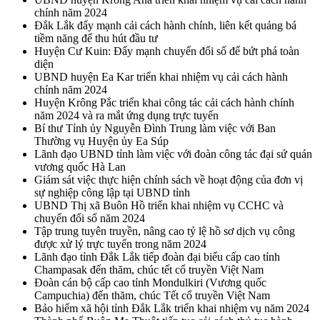
chính năm 2024
Đắk Lắk đẩy mạnh cải cách hành chính, liên kết quảng bá
tiềm năng để thu hút đầu tư
Huyện Cư Kuin: Đẩy mạnh chuyển đổi số để bứt phá toàn
diện
UBND huyện Ea Kar triển khai nhiệm vụ cải cách hành
chính năm 2024
Huyện Krông Pắc triển khai công tác cải cách hành chính
năm 2024 và ra mắt ứng dụng trực tuyến
Bí thư Tỉnh ủy Nguyễn Đình Trung làm việc với Ban
Thường vụ Huyện ủy Ea Súp
Lãnh đạo UBND tỉnh làm việc với đoàn công tác đại sứ quán
vương quốc Hà Lan
Giám sát việc thực hiện chính sách về hoạt động của đơn vị
sự nghiệp công lập tại UBND tỉnh
UBND Thị xã Buôn Hồ triển khai nhiệm vụ CCHC và
chuyển đổi số năm 2024
Tập trung tuyên truyền, nâng cao tỷ lệ hồ sơ dịch vụ công
được xử lý trực tuyến trong năm 2024
Lãnh đạo tỉnh Đắk Lắk tiếp đoàn đại biểu cấp cao tỉnh
Champasak đến thăm, chúc tết cổ truyền Việt Nam
Đoàn cán bộ cấp cao tỉnh Mondulkiri (Vương quốc
Campuchia) đến thăm, chúc Tết cổ truyền Việt Nam
Bảo hiểm xã hội tỉnh Đắk Lắk triển khai nhiệm vụ năm 2024