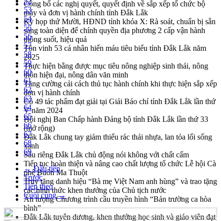
52
Công bố các nghị quyết, quyết định về sắp xếp tổ chức bộ
53
máy và đơn vị hành chính tỉnh Đắk Lắk
54
Kỳ họp thứ Mười, HĐND tỉnh khóa X: Rà soát, chuẩn bị sẵn
55
sàng toàn diện để chính quyền địa phương 2 cấp vận hành
56
thông suốt, hiệu quả
57
Tôn vinh 53 cá nhân hiến máu tiêu biểu tỉnh Đắk Lắk năm
58
2025
59
Thực hiện bằng được mục tiêu nông nghiệp sinh thái, nông
60
thôn hiện đại, nông dân văn minh
61
Tăng cường cải cách thủ tục hành chính khi thực hiện sắp xếp
62
đơn vị hành chính
63
Có 49 tác phẩm đạt giải tại Giải Báo chí tỉnh Đắk Lắk lần thứ
64
V năm 2024
65
Hội nghị Ban Chấp hành Đảng bộ tỉnh Đắk Lắk lần thứ 33
66
(mở rộng)
67
Đắk Lắk chung tay giảm thiểu rác thải nhựa, lan tỏa lối sống
68
xanh
69
Sầu riêng Đắk Lắk chủ động nói không với chất cấm
Tiếp tục hoàn thiện và nâng cao chất lượng tổ chức Lễ hội Cà
← Đầu tiên
phê Buôn Ma Thuột
Trước
Truy tặng danh hiệu “Bà mẹ Việt Nam anh hùng” và trao tặng
Tiếp theo
các hình thức khen thưởng của Chủ tịch nước
Cuối cùng →
Ấn tượng Chương trình cầu truyền hình “Bản trường ca hòa
bình”
Đắk Lắk tuyên dương, khen thưởng học sinh và giáo viên đạt