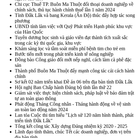
Chi cục Thuế TP. Buôn Ma Thuột đối thoại doanh nghiệp về
chính sách, thủ tục hành chính thuế lần 1 năm 2024
Tỉnh Đắk Lắk và bang Kerala (Ấn Độ) thúc đẩy hợp tác song
phương
UBND tỉnh làm việc với Quỹ Phát triển Hạnh phúc khu vực
của Hàn Quốc
Tuyên dương học sinh và giáo viên đạt thành tích xuất sắc
trong các kỳ thi quốc gia, khu vực
Khám sàng lọc và tầm soát miễn phí bệnh tim cho trẻ em
Bước tiến mới trong phát triển kinh tế nông nghiệp
Đồng bào Công giáo đổi mới nếp nghĩ, cách làm cà phê đặc
sản
Thành phố Buôn Ma Thuột đẩy mạnh công tác cải cách hành
chính
Sơ kết 02 năm triển khai Đề án 06 trên địa bàn tỉnh Đắk Lắk
Hội nghị Ban Chấp hành Đảng bộ tỉnh lần thứ 22
Giám sát việc thực hiện chính sách, pháp luật về bảo đảm trật
tự an toàn giao thông
Phát động Tháng Công nhân - Tháng hành động về vệ sinh
an toàn lao động năm 2024
Lan tỏa Cuộc thi tìm hiểu "Lịch sử 120 năm hình thành, phát
triển tỉnh Đắk Lắk"
Tổng kết công tác Xây dựng Đảng nhiệm kỳ 2020 - 2025
Lãnh đạo tỉnh thăm, chúc Tết các doanh nghiệp, đơn vị trên
địa bàn tỉnh