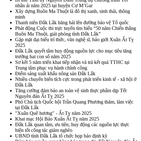
nhân ái năm 2025 tại huyện Cư M’Gar
Xây dựng Buôn Ma Thuột là đô thị xanh, sinh thái, thông
minh
Thanh niên Đắk Lắk hăng hái lên đường bảo vệ Tổ quốc
Phát động Cuộc thi trực tuyến tìm hiểu “50 năm Chiến thắng
Buôn Ma Thuột, giải phóng tỉnh Đắk Lắk”
Gặp mặt đại biểu trí thức, văn nghệ sĩ, báo giới Xuân Ất Tỵ
2025
Đắk Lắk quyết tâm huy động nguồn lực cho mục tiêu tăng
trưởng hai con số năm 2025
Sơ kết 5 năm triển khai tiếp nhận và trả kết quả TTHC tại
Trung tâm phục vụ hành chính công
Điểm sáng xuất khẩu nông sản Đắk Lắk
Nhiều chuyển biến tích cực trong phát triển kinh tế - xã hội ở
Đắk Lắk
Tăng cường đảm bảo an toàn vệ sinh thực phẩm dịp Tết
Nguyên đán Ất Tỵ 2025
Phó Chủ tịch Quốc hội Trần Quang Phương thăm, làm việc
tại Đắk Lắk
"Xuân Quê hương" - Ất Tỵ năm 2025
Khai mạc Hội Báo Xuân Ất Tỵ năm 2025
Đắk Lắk quan tâm, ưu tiên, huy động các nguồn lực thực
hiện tốt công tác giảm nghèo
UBND tỉnh Đắk Lắk tổ chức họp báo định kỳ