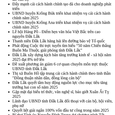
Đẩy mạnh cải cách hành chính tạo đà cho doanh nghiệp phát
triển
UBND huyện Krông Búk triển khai nhiệm vụ cải cách hành
chính năm 2025
UBND huyện Krông Ana triển khai nhiệm vụ cải cách hành
chính năm 2025
Lễ hội Hảng Pồ - Điểm hẹn văn hóa Việt Bắc trên cao
nguyên Đắk Lắk
Thanh niên Đắk Lắk hăng hái lên đường bảo vệ Tổ quốc
Phát động Cuộc thi trực tuyến tìm hiểu “50 năm Chiến thắng
Buôn Ma Thuột, giải phóng tỉnh Đắk Lắk”
Đắk Lắk xây dựng kịch bản tăng trưởng kinh tế - xã hội năm
2025 đạt 8% trở lên
Đề xuất phương án giảm 6 cơ quan chuyên môn trực thuộc
UBND tỉnh Đắk Lắk
Thị xã Buôn Hồ tập trung cải cách hành chính theo tinh thần
"Đồng thuận nhân dân, đồng lòng cán bộ"
Đắk Lắk quyết tâm huy động nguồn lực cho mục tiêu tăng
trưởng hai con số năm 2025
Gặp mặt đại biểu trí thức, văn nghệ sĩ, báo giới Xuân Ất Tỵ
2025
Lãnh đạo UBND tỉnh Đắk Lắk đối thoại với cán bộ, hội viên,
phụ nữ
Quyết liệt giải ngân 100% vốn đầu tư công trong năm 2025
Bí thư Tỉnh ủy Nguyễn Đình Trung dự chương trình Tết