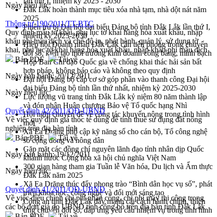
lần thứ I, nhiệm kỳ 2025 - 2030
Ngày hiệu lực:
Đắk Lắk hoàn thành mục tiêu xóa nhà tạm, nhà dột nát năm
2025
Thông tư 190/2011/TT-BTC
Phiên trù bị Đại hội đại biểu Đảng bộ tỉnh Đắk Lắk lần thứ I,
Quy định mẫu tờ khai, phụ lục tờ khai hàng hóa xuất khẩu, nhập
nhiệm kỳ 2025-2030
khẩu phi mậu dịch và chế độ in, phát hành, quản lý, sử dụng tờ
Hiệp hội Doanh nhân Đắk Lắk cần tiên phong trong chuyển
khai, phụ lục tờ khai hàng hóa xuất khẩu, nhập khẩu phi mậu dịch
đổi số, kiến tạo môi trường kinh doanh công bằng, minh bạch
Bản PDF
Tải về
Họp Ban Chỉ đạo Quốc gia về chống khai thác hải sản bất
hợp pháp, không báo cáo và không theo quy định
Ngày ban hành:
20/12/2011
Đại hội Đảng bộ cấp cơ sở góp phần vào thanh công Đại hội
đại biểu Đảng bộ tỉnh lần thứ nhất, nhiệm kỳ 2025-2030
Ngày hiệu lực:
Lực lượng vũ trang tỉnh Đắk Lắk kỷ niệm 80 năm thành lập
và đón nhận Huân chương Bảo vệ Tổ quốc hạng Nhì
Quyết định 42/2011/QĐ-UBND
Hội nghị chuyên đề về công tác khuyến nông trong tình hình
Về việc quy định giá thóc tẻ dùng để tính thuế sử dụng đất nông
mới
nghiệp trên địa bàn tỉnh
Xã Ea Drăng phổ cập kỹ năng số cho cán bộ, Tổ công nghệ
Bản PDF
Tải về
số cộng đồng và nông dân
Gặp mặt các đồng chí nguyên lãnh đạo tỉnh nhân dịp Quốc
Ngày ban hành:
19/12/2011
khánh nước Cộng hòa xã hội chủ nghĩa Việt Nam
300 gian hàng tham gia Tuần lễ Văn hóa, Du lịch và Ẩm thực
Ngày hiệu lực:
Đắk Lắk năm 2025
Xã Ea Drăng thúc đẩy phong trào “Bình dân học vụ số”, phát
Quyết định 41/2011/QĐ-UBND
triển khoa học, công nghệ và đổi mới sáng tạo
Về việc điều chỉnh chi phí nhân công, chi phí máy thi công trong
Công an tỉnh Đắk Lắk đẩy mạnh cải cách hành chính, thích
các bộ đơn giá do UBND tỉnh công bố trên địa bàn tỉnh Đắk Lắk
ứng chuyển đổi số, đáp ứng yêu cầu nhiệm vụ trong tình hình
Bản PDF
Tải về