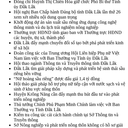
Đồng chí Huỳnh Thị Chiến Hòa giữ chức Phó Bí thư Tỉnh
ủy Đắk Lắk
Hội nghị Ban Chấp hành Đảng bộ tỉnh Đắk Lắk lần thứ 26
xem xét nhiều nội dung quan trọng
Khởi động dự án sản xuất sầu riêng ứng dụng công nghệ
thông minh và du lịch trải nghiệm nông nghiệp
Thường trực HĐND tỉnh giao ban với Thường trực HĐND
các huyện, thị xã, thành phố
Đắk Lắk đẩy mạnh chuyển đổi số tạo bứt phá phát triển kinh
tế xã hội
Đoàn công tác của Trung ương Hội Liên hiệp Phụ nữ Việt
Nam làm việc với Ban Thường vụ Tỉnh ủy Đắk Lắk
Hội thao ngành Thông tin và Truyền thông tỉnh Đắk Lắk
Đắk Lắk tìm giải pháp xây dựng và phát triển hệ sinh thái sầu
riêng bền vững
“Nữ hoàng sầu riêng” được đấu giá 1,4 tỷ đồng
Hội thảo giải pháp hỗ trợ phụ nữ tiếp cận với nước sạch và vệ
sinh ở khu vực nông thôn
Huyện Krông Năng cần đẩy mạnh thu hút đầu tư vào phát
triển nông nghiệp
Thủ tướng Chính Phủ Phạm Minh Chính làm việc với Ban
Thường vụ Tỉnh Đắk Lắk
Kiểm tra công tác cải cách hành chính tại Sở Thông tin và
Truyền thông
Sở Nông nghiệp và phát triển nông thôn không có hồ sơ giải