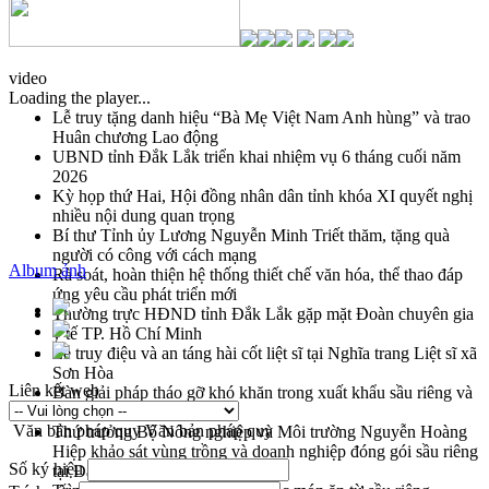
video
Loading the player...
Lễ truy tặng danh hiệu “Bà Mẹ Việt Nam Anh hùng” và trao
Huân chương Lao động
UBND tỉnh Đắk Lắk triển khai nhiệm vụ 6 tháng cuối năm
2026
Kỳ họp thứ Hai, Hội đồng nhân dân tỉnh khóa XI quyết nghị
nhiều nội dung quan trọng
Bí thư Tỉnh ủy Lương Nguyễn Minh Triết thăm, tặng quà
người có công với cách mạng
Album ảnh
Rà soát, hoàn thiện hệ thống thiết chế văn hóa, thể thao đáp
ứng yêu cầu phát triển mới
Thường trực HĐND tỉnh Đắk Lắk gặp mặt Đoàn chuyên gia
y tế TP. Hồ Chí Minh
Lễ truy điệu và an táng hài cốt liệt sĩ tại Nghĩa trang Liệt sĩ xã
Sơn Hòa
Liên kết web
Bàn giải pháp tháo gỡ khó khăn trong xuất khẩu sầu riêng và
triển khai quy định EUDR
Văn bản pháp quy
Văn bản pháp quy
Thứ trưởng Bộ Nông nghiệp và Môi trường Nguyễn Hoàng
Hiệp khảo sát vùng trồng và doanh nghiệp đóng gói sầu riêng
Số ký hiệu
tại Đắk Lắk