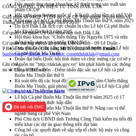
Đẩy mạnh ứng dụng khoa học kỹ thuật trong sản xuất sản
CỔNG THÔNG TIN ĐIỆN TỬ TỈNH ĐẮK LẮK
phẩm OCOP
Hội nghị giao thương quốc tế - Kết nối, nâng tầm cà phê Việt
Giấy phép số 99/GP-TTĐT do Cục QL Phát thanh Truyền hình và
Khai mạc Lễ hội Cà phê Buôn Ma Thuột lần thứ 9, năm 2025
Thông tin Điện tử cấp ngày 14/05/2010
Du lịch Đắk Lắk tích cực chuẩn bị cho Lễ hội Cà phê Buôn
Ma Thuột lần thứ 9 năm 2025
Cơ quan chủ quản: Ủy ban nhân dân tỉnh Đắk Lắk
Hội thảo khoa học “Chiến thắng Tây Nguyên 1975 và nửa
thế kỷ xây dựng, phát triển Đắk Lắk”
Cơ quan thường trực: Văn phòng UBND tỉnh - 09 Lê Duẩn -
Trao giải Cuộc thi sáng tạo nội dung số tuyên truyền Lễ hội
P.Buôn Ma Thuột - Đắk Lắk.
SĐT:
0262.859.9699
Email:
Cà phê Buôn Ma Thuột
banbientap@daklak.gov.vn hoặc congttdtdaklak@gmail.com
Đoàn đại biểu Quốc hội tỉnh thăm và chúc mừng các cơ sở y
Ghi rõ nguồn tin "http://daklak.gov.vn" khi phát hành lại các thông
tế
tin từ Cổng TTĐT này
Hội voi Buôn Đôn - Điểm nhấn đặc sắc tại Lễ hội cà phê
Buôn Ma Thuột lần thứ 9
Rà soát tiến độ các hoạt động kỷ niệm 50 năm Chiến thắng
Buôn Ma Thuột, giải phóng tỉnh Đắk Lắk và Lễ hội Cà phê
Buôn Ma Thuột lần thứ 9
Lễ hội Cà phê Buôn Ma Thuột lần thứ 9 năm 2025 có 17
hoạt động chính thức hấp dẫn
Đã kết nối EMC
Lễ hội Cà phê Buôn Ma Thuột lần thứ 9: Nâng cao vị thế
ngành hàng cà phê Việt Nam
Phó Chủ tịch UBND tỉnh Trương Công Thái kiểm tra tiến độ
triển khai các dự án giao thông trên địa bàn
Công bố các quyết định về sắp xếp tổ chức bộ máy và công
tác cán bộ