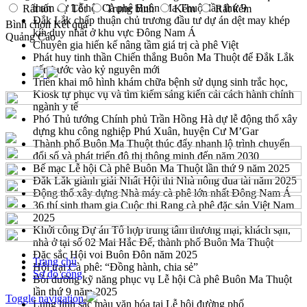
tham dự Lễ hội Cà phê Buôn Ma Thuột lần thứ 9
Rất tốt
Tốt
Trung bình
Kém
Rất kém
Đắk Lắk chấp thuận chủ trương đầu tư dự án dệt may khép
Bình chọn
Kết quả
kín duy nhất ở khu vực Đông Nam Á
Quảng Cáo
Chuyên gia hiến kế nâng tầm giá trị cà phê Việt
Phát huy tinh thần Chiến thắng Buôn Ma Thuột để Đắk Lắk
tiến bước vào kỷ nguyên mới
Triển khai mô hình khám chữa bệnh sử dụng sinh trắc học,
Kiosk tự phục vụ và tìm kiếm sáng kiến cải cách hành chính
ngành y tế
Phó Thủ tướng Chính phủ Trần Hồng Hà dự lễ động thổ xây
dựng khu công nghiệp Phú Xuân, huyện Cư M’Gar
Thành phố Buôn Ma Thuột thúc đẩy nhanh lộ trình chuyển
đổi số và phát triển đô thị thông minh đến năm 2030
Bế mạc Lễ hội Cà phê Buôn Ma Thuột lần thứ 9 năm 2025
Đắk Lắk giành giải Nhất Hội thi Nhà nông đua tài năm 2025
Động thổ xây dựng Nhà máy cà phê lớn nhất Đông Nam Á
36 thí sinh tham gia Cuộc thi Rang cà phê đặc sản Việt Nam
2025
Khởi công Dự án Tổ hợp trung tâm thương mại, khách sạn,
nhà ở tại số 02 Mai Hắc Đế, thành phố Buôn Ma Thuột
Đặc sắc Hội voi Buôn Đôn năm 2025
Trang chủ
Hội trại Cà phê: “Đồng hành, chia sẻ”
Sơ đồ cổng
Bồi dưỡng kỹ năng phục vụ Lễ hội Cà phê Buôn Ma Thuột
lần thứ 9 năm 2025
Toggle navigation
Lung linh sắc màu văn hóa tại Lễ hội đường phố