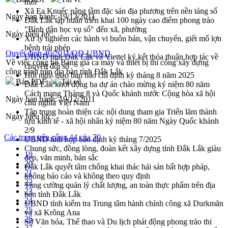
mới
Xã Ea Knuếc nâng tầm đặc sản địa phương trên nền tảng số
Ngày ban hành:
19/12/2011
Đắk Lắk tập huấn triển khai 100 ngày cao điểm phong trào
"Bình dân học vụ số" đến xã, phường
Ngày hiệu lực:
Xử lý nghiêm các hành vi buôn bán, vận chuyển, giết mổ lợn
bệnh trái phép
Quyết định 40/2011/QĐ-UBND
UBND tỉnh Đắk Lắk và Viettel ký kết thỏa thuận hợp tác về
Về việc công bố Bảng giá ca máy và thiết bị thi công xây dựng
chuyển đổi số
công trình trên địa bàn tỉnh Đắk Lắk
Hội nghị giao ban báo chí định kỳ tháng 8 năm 2025
Bản PDF
Tải về
Đắk Lắk khởi động ba dự án chào mừng kỷ niệm 80 năm
Cách mạng Tháng 8 và Quốc khánh nước Cộng hòa xã hội
Ngày ban hành:
19/12/2011
chủ nghĩa Việt Nam
Tập trung hoàn thiện các nội dung tham gia Triển lãm thành
Ngày hiệu lực:
tựu kinh tế - xã hội nhân kỷ niệm 80 năm Ngày Quốc khánh
2/9
Các trang trên cổng 44 của 70
UBND tỉnh họp báo định kỳ tháng 7/2025
Chung sức, đồng lòng, đoàn kết xây dựng tỉnh Đắk Lắk giàu
19
đẹp, văn minh, bản sắc
20
Đắk Lắk quyết tâm chống khai thác hải sản bất hợp pháp,
21
không báo cáo và không theo quy định
22
Tăng cường quản lý chất lượng, an toàn thực phẩm trên địa
23
bàn tỉnh Đắk Lắk
24
UBND tỉnh kiểm tra Trung tâm hành chính công xã Durkmăn
25
và xã Krông Ana
26
Sở Văn hóa, Thể thao và Du lịch phát động phong trào thi
27