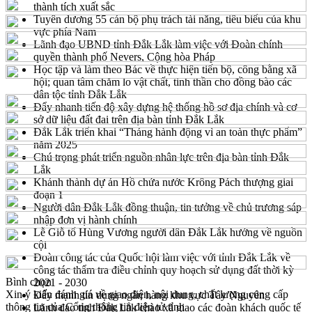
thành tích xuất sắc
Tuyên dương 55 cán bộ phụ trách tài năng, tiêu biểu của khu
vực phía Nam
Lãnh đạo UBND tỉnh Đắk Lắk làm việc với Đoàn chính
quyền thành phố Nevers, Cộng hòa Pháp
Học tập và làm theo Bác về thực hiện tiến bộ, công bằng xã
hội; quan tâm chăm lo vật chất, tinh thần cho đồng bào các
dân tộc tỉnh Đắk Lắk
Đẩy nhanh tiến độ xây dựng hệ thống hồ sơ địa chính và cơ
sở dữ liệu đất đai trên địa bàn tỉnh Đắk Lắk
Đắk Lắk triển khai “Tháng hành động vì an toàn thực phẩm”
năm 2025
Chú trọng phát triển nguồn nhân lực trên địa bàn tỉnh Đắk
Lắk
Khánh thành dự án Hồ chứa nước Krông Pách thượng giai
đoạn 1
Người dân Đắk Lắk đồng thuận, tin tưởng về chủ trương sáp
nhập đơn vị hành chính
Lễ Giỗ tổ Hùng Vương người dân Đắk Lắk hướng về nguồn
cội
Đoàn công tác của Quốc hội làm việc với tỉnh Đắk Lắk về
công tác thẩm tra điều chỉnh quy hoạch sử dụng đất thời kỳ
Bình chọn
2021 - 2030
Xin ý kiến đánh giá về giao diện, nội dung, chất lượng cung cấp
Đẩy mạnh tín dụng ngân hàng khu vực Tây Nguyên
thông tin của Cổng thông tin điện tử tỉnh
Lãnh đạo tỉnh Đắk Lắk chào xã giao các đoàn khách quốc tế