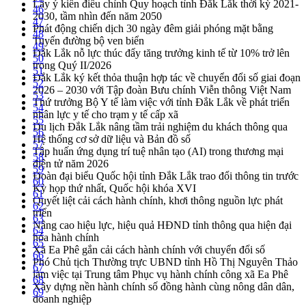
Lấy ý kiến điều chỉnh Quy hoạch tỉnh Đắk Lắk thời kỳ 2021-
46
2030, tầm nhìn đến năm 2050
47
Phát động chiến dịch 30 ngày đêm giải phóng mặt bằng
48
Tuyến đường bộ ven biển
49
Đắk Lắk nỗ lực thúc đẩy tăng trưởng kinh tế từ 10% trở lên
50
trong Quý II/2026
51
Đắk Lắk ký kết thỏa thuận hợp tác về chuyển đổi số giai đoạn
52
2026 – 2030 với Tập đoàn Bưu chính Viễn thông Việt Nam
53
Thứ trưởng Bộ Y tế làm việc với tỉnh Đắk Lắk về phát triển
54
nhân lực y tế cho trạm y tế cấp xã
55
Du lịch Đắk Lắk nâng tầm trải nghiệm du khách thông qua
56
Hệ thống cơ sở dữ liệu và Bản đồ số
57
Tập huấn ứng dụng trí tuệ nhân tạo (AI) trong thương mại
58
điện tử năm 2026
59
Đoàn đại biểu Quốc hội tỉnh Đắk Lắk trao đổi thông tin trước
60
Kỳ họp thứ nhất, Quốc hội khóa XVI
61
Quyết liệt cải cách hành chính, khơi thông nguồn lực phát
62
triển
63
Nâng cao hiệu lực, hiệu quả HĐND tỉnh thông qua hiện đại
64
hóa hành chính
65
Xã Ea Phê gắn cải cách hành chính với chuyển đổi số
66
Phó Chủ tịch Thường trực UBND tỉnh Hồ Thị Nguyên Thảo
67
làm việc tại Trung tâm Phục vụ hành chính công xã Ea Phê
68
Xây dựng nền hành chính số đồng hành cùng nông dân dân,
69
doanh nghiệp