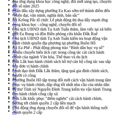
đua ứng dụng khoa học công nghệ, đổi mới sáng tạo, chuyển
28
đổi số năm 2025
29
Phấn đấu xây dựng phường Ea Kao sớm trở thành điểm đến
30
“Hiện đại, văn minh, nghĩa tình, bản sắc”
31
Xã Krông Pắc tổ chức Lễ phát động thi đua đẩy mạnh ứng
32
dụng khoa học - công nghệ, chuyển đổi số
33
Chủ tịch UBND tỉnh Tạ Anh Tuấn thăm, làm việc tại xã biên
34
giới Ea Bung và đồn Biên phòng cửa khẩu Đắk Ruê
35
Chủ tịch UBND tỉnh Tạ Anh Tuấn kiểm tra hoạt động vận
36
hành chính quyền địa phương tại phường Buôn Hồ
37
Xã Ea Phê - Phát động phong trào “Bình dân học vụ số”
38
Nhiều chuyển biến tích cực trong công tác cải cách hành
39
chính của ngành Văn hóa, Thể thao và du lịch
40
Đắk Lắk ban hành chính sách hỗ trợ cán bộ công tác sau sắp
41
xếp đơn vị hành chính
42
Lãnh đạo tỉnh Đắk Lắk thăm, tặng quà gia đình chính sách,
43
người có công
44
Phường Buôn Hồ tập trung đổi mới cách vận hành trung tâm
45
phục vụ hành chính, đáp ứng tốt nhất nhu cầu của nhân dân
46
Bí thư Tỉnh uỷ Nguyễn Đình Trung kiểm tra vận hành Trung
47
tâm hành chính công cấp xã
48
Đắk Lắk khắc phục "điểm nghẽn" cải cách hành chính,
49
hướng tới chính quyền 2 cấp liền mạch
50
Chủ động ứng dụng chuyển đổi số để vận hành thông suốt
51
chính quyền 2 cấp