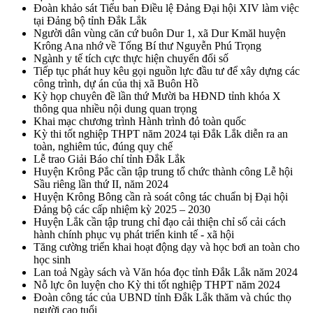
Đoàn khảo sát Tiểu ban Điều lệ Đảng Đại hội XIV làm việc
tại Đảng bộ tỉnh Đắk Lắk
Người dân vùng căn cứ buôn Dur 1, xã Dur Kmăl huyện
Krông Ana nhớ về Tổng Bí thư Nguyễn Phú Trọng
Ngành y tế tích cực thực hiện chuyển đổi số
Tiếp tục phát huy kêu gọi nguồn lực đầu tư để xây dựng các
công trình, dự án của thị xã Buôn Hồ
Kỳ họp chuyên đề lần thứ Mười ba HĐND tỉnh khóa X
thông qua nhiều nội dung quan trọng
Khai mạc chương trình Hành trình đỏ toàn quốc
Kỳ thi tốt nghiệp THPT năm 2024 tại Đắk Lắk diễn ra an
toàn, nghiêm túc, đúng quy chế
Lễ trao Giải Báo chí tỉnh Đắk Lắk
Huyện Krông Pắc cần tập trung tổ chức thành công Lễ hội
Sầu riêng lần thứ II, năm 2024
Huyện Krông Bông cần rà soát công tác chuẩn bị Đại hội
Đảng bộ các cấp nhiệm kỳ 2025 – 2030
Huyện Lắk cần tập trung chỉ đạo cải thiện chỉ số cải cách
hành chính phục vụ phát triển kinh tế - xã hội
Tăng cường triển khai hoạt động dạy và học bơi an toàn cho
học sinh
Lan toả Ngày sách và Văn hóa đọc tỉnh Đắk Lắk năm 2024
Nỗ lực ôn luyện cho Kỳ thi tốt nghiệp THPT năm 2024
Đoàn công tác của UBND tỉnh Đắk Lắk thăm và chúc thọ
người cao tuổi