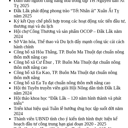
Đảm bảo nguồn cung hàng hóa trong dịp Tết Nguyên đán Ất
Tỵ 2025
Đắk Lắk phát động phong trào “Tết Nhân ái” Xuân Ất Tỵ
năm 2025
Ký kết Quy chế phối hợp trong các hoạt động xúc tiến đầu tư,
thương mại và du lịch
Hội chợ Công Thương và sản phẩm OCOP – Đắk Lắk năm
2024
Sở Văn hóa, Thể thao và Du lịch đẩy mạnh công tác cải cách
hành chính
Công bố xã Hòa Thắng, TP. Buôn Ma Thuột đạt chuẩn nông
thôn mới nâng cao
Công bố xã Cư Êbur , TP. Buôn Ma Thuột đạt chuẩn nông
thôn mới nâng cao
Công bố xã Ea Kao, TP. Buôn Ma Thuột đạt chuẩn nông
thôn mới nâng
Công bố xã Ea Tu đạt chuẩn nông thôn mới nâng cao
Hội thi Tuyên truyền viên giỏi Hội Nông dân tỉnh Đắk Lắk
năm 2024
Hội thảo khoa học “Đắk Lắk – 120 năm hình thành và phát
triển”
Triển khai hiệu quả Tuần lễ hưởng ứng học tập suốt đời năm
2024
Thành viên UBND tỉnh cho ý kiến tình hình thực hiện kế
hoạch đầu tư công trung hạn giai đoạn 2020 - 2025