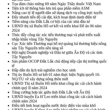
Tọa đàm chào mừng 69 năm Ngày Thầy thuốc Việt Nam
Tiện ích từ thông báo lưu trú qua phần mềm ASM
Nâng cao tỷ lệ người dân sử dụng dịch vụ công trực tuyến
Đẩy nhanh tiến độ cài đặt, kích hoạt định danh điện tử
Tiềm năng của Đắk Lắk cơ hội của các nhà đầu tư
UBND thị xã Buôn Hồ sơ kết và triển khai Đề án 06 năm
2024
Thúc đẩy công tác xúc tiến thương mại và phát triển xuất
nhập khẩu vùng Tây Nguyên
Cục Xúc tiến Thương mại hỗ trợ quảng bá thương hiệu nông
sản Tây Nguyên trên nền tảng số
Hội nghị Doanh nghiệp và Đầu tư giữa Ấn Độ và các tỉnh
Tây Nguyên
Sản phẩm OCOP Đắk Lắk chủ động tiếp cận thị trường quốc
tế
Hấp dẫn du lịch trải nghiệm cho học sinh
Thị ủy Buôn Hồ sơ kết 01 năm thực hiện Nghị quyết 10-
NQ/TU về xây dựng nông thôn mới
UBND Thị xã Buôn Hồ triển khai công tác cải cách hành
chính quý II năm 2024
Tăng cường hợp tác giữa tỉnh Đắk Lắk với Ấn Độ
UBND huyện Ea H’Leo triển khai công tác cải cách hành
chính năm 2024
Điều tiết linh hoạt nguồn nước thủy điện vào mùa khô
UBND huyện Krông Ana triển khai nhiệm vụ cải cách hành