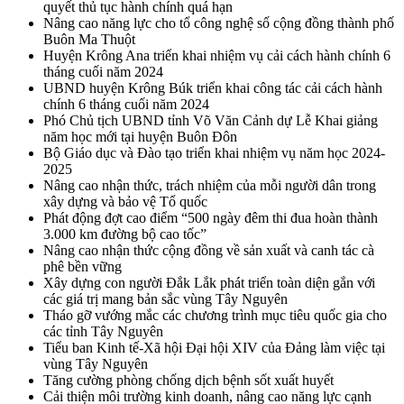
quyết thủ tục hành chính quá hạn
Nâng cao năng lực cho tổ công nghệ số cộng đồng thành phố
Buôn Ma Thuột
Huyện Krông Ana triển khai nhiệm vụ cải cách hành chính 6
tháng cuối năm 2024
UBND huyện Krông Búk triển khai công tác cải cách hành
chính 6 tháng cuối năm 2024
Phó Chủ tịch UBND tỉnh Võ Văn Cảnh dự Lễ Khai giảng
năm học mới tại huyện Buôn Đôn
Bộ Giáo dục và Đào tạo triển khai nhiệm vụ năm học 2024-
2025
Nâng cao nhận thức, trách nhiệm của mỗi người dân trong
xây dựng và bảo vệ Tổ quốc
Phát động đợt cao điểm “500 ngày đêm thi đua hoàn thành
3.000 km đường bộ cao tốc”
Nâng cao nhận thức cộng đồng về sản xuất và canh tác cà
phê bền vững
Xây dựng con người Đắk Lắk phát triển toàn diện gắn với
các giá trị mang bản sắc vùng Tây Nguyên
Tháo gỡ vướng mắc các chương trình mục tiêu quốc gia cho
các tỉnh Tây Nguyên
Tiểu ban Kinh tế-Xã hội Đại hội XIV của Đảng làm việc tại
vùng Tây Nguyên
Tăng cường phòng chống dịch bệnh sốt xuất huyết
Cải thiện môi trường kinh doanh, nâng cao năng lực cạnh