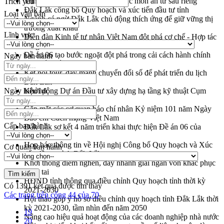
Trình diễn nghệ thuật chế biến các món ăn từ sầu riêng
Trích yếu
Đắk Lắk công bố Quy hoạch và xúc tiến đầu tư tỉnh
Loại văn bản
Ngành cá ngừ Đắk Lắk chủ động thích ứng để giữ vững thị
trường xuất khẩu
Lĩnh vực
Diễn đàn Kinh tế tư nhân Việt Nam đột phá cơ chế - Hợp tác
công tư
Đề án 06 tạo bước ngoặt đột phá trong cải cách hành chính
Ngày ban hành
tỉnh Đắk Lắk
Kết nối tour, đẩy mạnh chuyển đổi số để phát triển du lịch
Đắk Lắk
Ngày hiệu lực
Khởi động Dự án Đầu tư xây dựng hạ tầng kỹ thuật Cụm
công nghiệp Tân Tiến
Gặp mặt các cơ quan báo chí nhân Kỷ niệm 101 năm Ngày
Báo chí Cách mạng Việt Nam
Cấp ban hành
Đắk Lắk sơ kết 4 năm triển khai thực hiện Đề án 06 của
Chính phủ
Họp báo thông tin về Hội nghị Công bố Quy hoạch và Xúc
Cơ quan ban hành
tiến đầu tư tỉnh Đắk Lắk
Khơi thông điểm nghẽn, đẩy nhanh giải ngân vốn khắc phục
thiên tai
HĐND tỉnh thông qua điều chỉnh Quy hoạch tỉnh thời kỳ
Có
1391
kết quả được tìm thấy
2021-2030
Các trang trên cổng 44 của 70
Hội thảo góp ý hồ sơ điều chỉnh quy hoạch tỉnh Đắk Lắk thời
kỳ 2021-2030, tầm nhìn đến năm 2050
19
Nâng cao hiệu quả hoạt động của các doanh nghiệp nhà nước
20