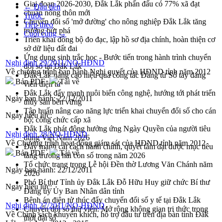
Giai đoạn 2026-2030, Đắk Lắk phấn đấu có 77% xã đạt
← Đầu tiên
chuẩn nông thôn mới
Trước
Chuyển đổi số 'mở đường' cho nông nghiệp Đắk Lắk tăng
Tiếp theo
trưởng bứt phá
Cuối cùng →
Triển khai đồng bộ đo đạc, lập hồ sơ địa chính, hoàn thiện cơ
sở dữ liệu đất đai
Ứng dụng sinh trắc học - Bước tiến trong hành trình chuyển
Nghị định 29/2011/NQ-HĐND
đổi số tại Đắk Lắk
Về chương trình ban hành Nghị quyết của HĐND tỉnh năm 2012
Đắk Lắk nâng cao hiệu quả công tác Đảng từ Sổ tay đảng
Bản PDF
Tải về
viên điện tử
Đắk Lắk đẩy mạnh nuôi biển công nghệ, hướng tới phát triển
Ngày ban hành:
22/12/2011
thủy sản bền vững
Tập huấn nâng cao năng lực triển khai chuyển đổi số cho cán
Ngày hiệu lực:
bộ, công chức cấp xã
Đắk Lắk phát động hưởng ứng Ngày Quyền của người tiêu
Nghị định 28/NQ-HĐND
dùng Việt Nam 2026
Về Chương trình hoạt động giám sát của HĐND tỉnh năm 2012
Đẩy mạnh cải cách hành chính, quyết tâm đạt được mục tiêu
Bản PDF
Tải về
tăng trưởng hai con số trong năm 2026
Tổ chức trang trọng Lễ hội Đền thờ Lương Văn Chánh năm
Ngày ban hành:
22/12/2011
2026
Phó Bí thư Tỉnh ủy Đắk Lắk Đỗ Hữu Huy giữ chức Bí thư
Ngày hiệu lực:
Đảng ủy Ủy Ban Nhân dân tỉnh
Bệnh án điện tử thúc đẩy chuyển đổi số y tế tại Đắk Lắk
Nghị định 27/2011/NQ-HĐND
Chuyển đổi số thư viện: Mở rộng không gian tri thức trong
Về Chính sách khuyến khích, hỗ trợ đầu tư trên địa bàn tỉnh Đắk
thời đại số