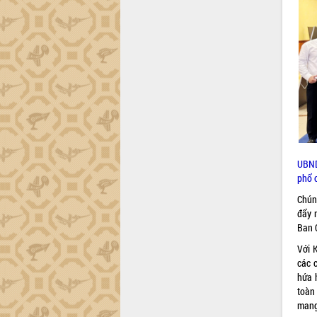
Hòn Yến phát triển du lịch gắn với bảo
tồn biển
Lấy ý kiến điều chỉnh Quy hoạch tỉnh
Đắk Lắk thời kỳ 2021-2030, tầm nhìn
đến năm 2050
Phát động chiến dịch 30 ngày đêm
giải phóng mặt bằng Tuyến đường bộ
ven biển
Đắk Lắk nỗ lực thúc đẩy tăng trưởng
kinh tế từ 10% trở lên trong Quý
II/2026
UBND
Đắk Lắk ký kết thỏa thuận hợp tác về
phổ c
chuyển đổi số giai đoạn 2026 – 2030
với Tập đoàn Bưu chính Viễn thông
Chún
Việt Nam
đẩy 
Ban 
Thứ trưởng Bộ Y tế làm việc với tỉnh
Đắk Lắk về phát triển nhân lực y tế
Với 
cho trạm y tế cấp xã
các 
Du lịch Đắk Lắk nâng tầm trải nghiệm
hứa 
du khách thông qua Hệ thống cơ sở dữ
toàn
liệu và Bản đồ số
mang 