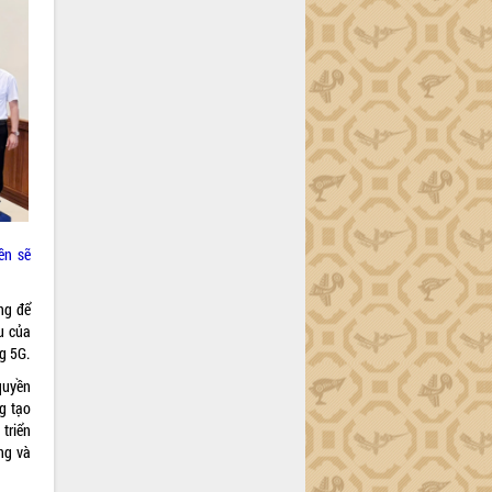
ền sẽ
ng để
u của
g 5G.
quyền
g tạo
triển
ng và