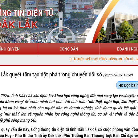
ÍNH QUYỀN
CÔNG DÂN
DOANH NGH
CHÀO MỪNG ĐẾN VỚI CỔNG THÔNG TIN ĐIỆN TỬ TỈNH ĐẮK LẮK
 Lắk quyết tâm tạo đột phá trong chuyển đổi số
(28/07/2025, 15:52)
Đọc bài 
2025, tỉnh Đắk Lắk xác định lấy
khoa học công nghệ, đổi mới sáng tạo và chuyển đ
hìa khóa vàng"
để vươn mình bứt phá. Với tinh thần
"nói thật, nghĩ thật, làm thật"
 lại lợi ích thực chất cho người dân và doanh nghiệp, tỉnh đang quyết liệt giải 
g "nút thắt" lớn về nguồn nhân lực công nghệ thông tin, cơ sở vật chất và đặc bi
đề phủ sóng mạng 5G.
 quay vấn đề này, Cổng thông tin điện tử tỉnh Đắk Lắk đã có cuộc phỏng vấn đ
ồn
ữu Huy - Phó Bí thư Tỉnh ủy Đắk Lắk, Phó Trưởng Ban Thường trực Ban Chỉ đạo về