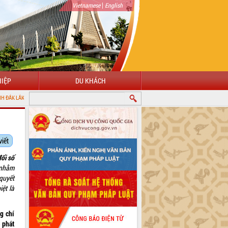
|
Vietnamese
English
IỆP
DU KHÁCH
viết
ổi số
nhằm
quyết
ệt là
g chí
 phát