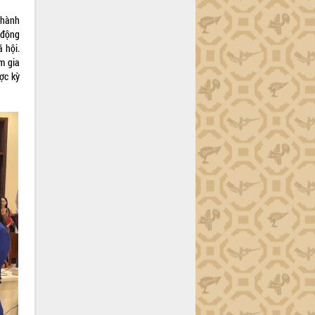
thành
 động
 hội.
m gia
ợc kỳ