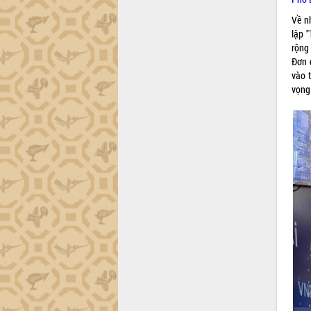
phá cơ chế - Hợp tác công tư
Về n
Đề án 06 tạo bước ngoặt đột phá trong
lập 
cải cách hành chính tỉnh Đắk Lắk
rộng
Kết nối tour, đẩy mạnh chuyển đổi số
Đơn 
để phát triển du lịch Đắk Lắk
vào 
Khởi động Dự án Đầu tư xây dựng hạ
vọng 
tầng kỹ thuật Cụm công nghiệp Tân
Tiến
Gặp mặt các cơ quan báo chí nhân Kỷ
niệm 101 năm Ngày Báo chí Cách
mạng Việt Nam
Đắk Lắk sơ kết 4 năm triển khai thực
hiện Đề án 06 của Chính phủ
Họp báo thông tin về Hội nghị Công bố
Quy hoạch và Xúc tiến đầu tư tỉnh Đắk
Lắk
Khơi thông điểm nghẽn, đẩy nhanh
giải ngân vốn khắc phục thiên tai
HĐND tỉnh thông qua điều chỉnh Quy
hoạch tỉnh thời kỳ 2021-2030