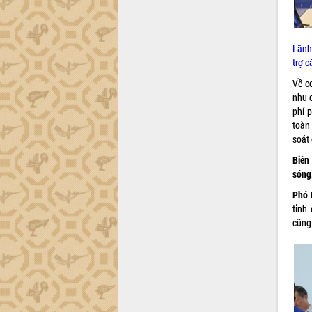
Hội thảo góp ý hồ sơ điều chỉnh quy
hoạch tỉnh Đắk Lắk thời kỳ 2021-2030,
tầm nhìn đến năm 2050
Nâng cao hiệu quả hoạt động của các
Lãnh
doanh nghiệp nhà nước
trợ c
Hội nghị triển khai kết nối mạng
Về cơ
truyền số liệu chuyên dùng phục vụ cơ
nhu c
quan Đảng, Nhà nước
phí p
Lễ phát động chuỗi hoạt động chung
toàn
tay làm sạch môi trường
soát 
Xã Ea Kar bước chuyển mình trong
Biên 
công tác cải cách hành chính mô hình
sóng.
mới
Phó 
UBND tỉnh họp báo định kỳ tháng 4
tỉnh 
năm 2026
cũng 
Hội thảo khoa học “Giải pháp thúc đẩy
phát triển nền kinh tế xanh tại tỉnh
Đắk Lắk”
Tăng cường giám sát, đôn đốc thực
hiện nhiệm vụ quản lý tài sản công
hàng tuần