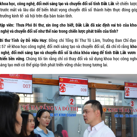
 khoa học, công nghệ, đổi mới sáng tạo và chuyển đổi số tỉnh Đắk Lắk
về chiến lược
n trước mắt và lâu dài để biến khát vọng chuyển đổi số thành hiện thực đóng gó
trưởng kinh tế- xã hội trên địa bàn toàn tỉnh.
tập viên:
Thưa Phó Bí thư, xin ông cho biết, Đắk Lắk đã xác định vai trò của kho
nghệ và chuyển đổi số như thế nào trong chiến lược phát triển của tỉnh?
Bí thư Tỉnh ủy Đỗ Hữu Huy:
Đồng chí Tổng Bí Thư Tô Lâm, Trưởng Ban Chỉ đạo
t 57 về khoa học công nghệ, đổi mới sáng tạo và chuyển đổi số, đã chỉ rõ rằng
kho
 nghệ, đổi mới sáng tạo và chuyển đổi số là chìa khóa vàng để tỉnh Đắk Lắk vươn
 triển bền vững
. Chúng tôi tin rằng chỉ có thay đổi và sử dụng khoa học công nghệ
áng tạo mới có thể giúp tỉnh phát triển vững chắc trong tương lai.