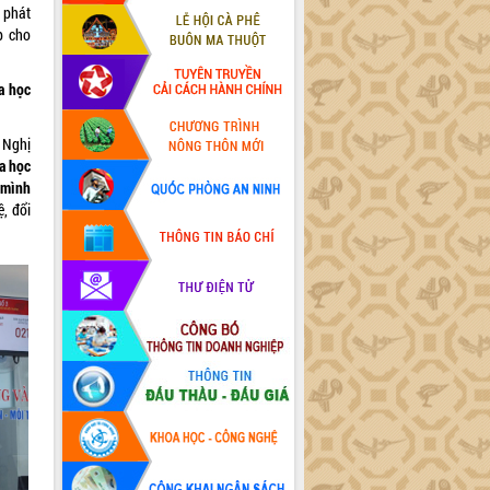
 phát
p cho
a học
 Nghị
a học
 mình
, đổi