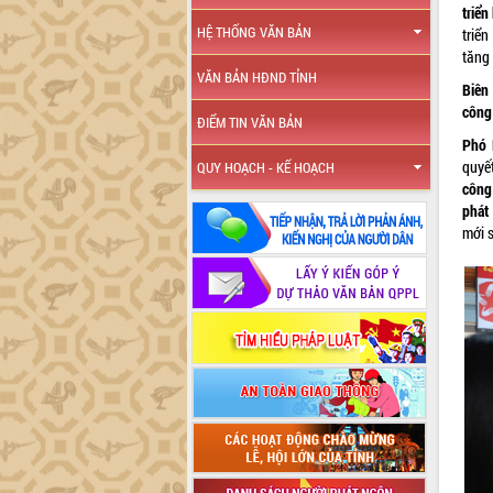
triển
HỆ THỐNG VĂN BẢN
triể
tăng 
VĂN BẢN HĐND TỈNH
Biên 
công 
ĐIỂM TIN VĂN BẢN
Phó 
quyế
QUY HOẠCH - KẾ HOẠCH
công
phát
mới s