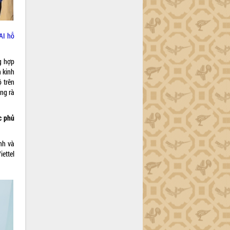
AI hỗ
ng hợp
n kinh
ộ trên
ng rà
c phủ
nh và
iettel