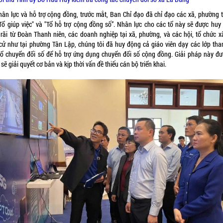
hân lực và hỗ trợ cộng đồng, trước mắt, Ban Chỉ đạo đã chỉ đạo các xã, phường 
"Tổ giúp việc" và "Tổ hỗ trợ cộng đồng số”. Nhân lực cho các tổ này sẽ được huy
 rãi từ Đoàn Thanh niên, các doanh nghiệp tại xã, phường, và các hội, tổ chức xã
cử như tại phường Tân Lập, chúng tôi đã huy động cả giáo viên dạy các lớp tha
tổ chuyển đổi số để hỗ trợ ứng dụng chuyển đổi số cộng đồng. Giải pháp này đư
sẽ giải quyết cơ bản và kịp thời vấn đề thiếu cán bộ triển khai.