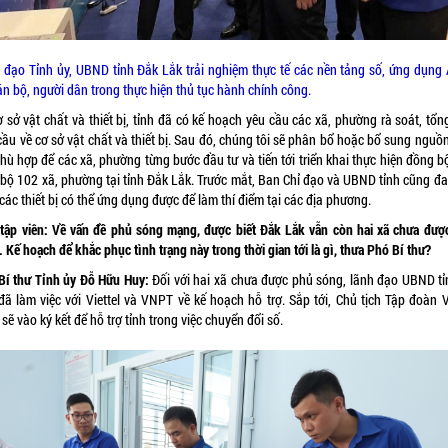
 đạo Tỉnh ủy, UBND tỉnh Đắk Lắk trải nghiệm thực tế các nền tảng số, ứng dụng 
án bộ, người dân trong thực hiện thủ tục hành chính công.
 sở vật chất và thiết bị, tỉnh đã có kế hoạch yêu cầu các xã, phường rà soát, tổ
ầu về cơ sở vật chất và thiết bị. Sau đó, chúng tôi sẽ phân bổ hoặc bổ sung nguồ
hù hợp để các xã, phường từng bước đầu tư và tiến tới triển khai thực hiện đồng b
 bộ 102 xã, phường tại tỉnh Đắk Lắk. Trước mắt, Ban Chỉ đạo và UBND tỉnh cũng đa
các thiết bị có thể ứng dụng được để làm thí điểm tại các địa phương.
tập viên:
Về vấn đề phủ sóng mạng, được biết Đắk Lắk vẫn còn hai xã chưa đượ
 Kế hoạch để khắc phục tình trạng này trong thời gian tới là gì, thưa Phó Bí thư?
Bí thư Tỉnh ủy Đỗ Hữu Huy:
Đối với hai xã chưa được phủ sóng, lãnh đạo UBND tỉ
đã làm việc với Viettel và VNPT về kế hoạch hỗ trợ. Sắp tới, Chủ tịch Tập đoàn V
sẽ vào ký kết để hỗ trợ tỉnh trong việc chuyển đổi số.