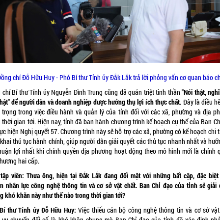
Đồng chí Đỗ Hữu Huy - Phó Bí thư Tỉnh ủy Đắk Lắk trả lời phỏng vấn cơ quan báo ch
 chí Bí thư Tỉnh ủy Nguyễn Đình Trung cũng đã quán triệt tinh thần
"Nói thật, nghĩ
hật" để người dân và doanh nghiệp được hưởng thụ lợi ích thực chất
. Đây là điều h
 trọng trong việc điều hành và quản lý của tỉnh đối với các xã, phường và địa p
 thời gian tới. Hiện nay, tỉnh đã ban hành chương trình kế hoạch cụ thể của Ban C
ực hiện Nghị quyết 57. Chương trình này sẽ hỗ trợ các xã, phường có kế hoạch chi t
 khai thủ tục hành chính, giúp người dân giải quyết các thủ tục nhanh nhất và hưở
thuận lợi nhất khi chính quyền địa phương hoạt động theo mô hình mới là chính 
phương hai cấp.
tập viên:
Thưa ông, hiện tại Đắk Lắk đang đối mặt với những bất cập, đặc biệt 
n nhân lực công nghệ thông tin và cơ sở vật chất. Ban Chỉ đạo của tỉnh sẽ giải 
 khó khăn này như thế nào trong thời gian tới?
Bí thư Tỉnh ủy Đỗ Hữu Huy:
Việc thiếu cán bộ công nghệ thông tin và cơ sở vật
 vụ chuyển đổi số là khó khăn chung mà Ban Chỉ đạo của tỉnh đã xác định phả