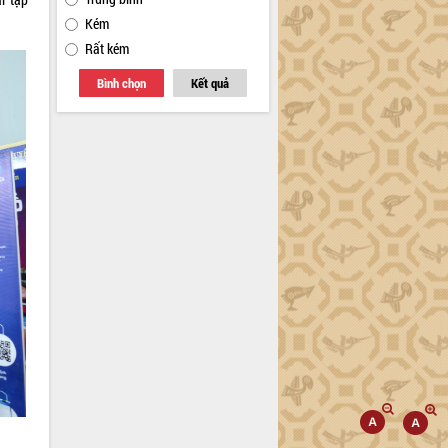
Kém
Rất kém
Bình chọn
Kết quả