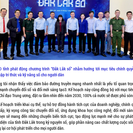
 tỉnh phát động chương trình “Đắk Lắk số” nhằm hướng tới mục tiêu chính quy
ập tri thức và kỹ năng số cho người dân
g tôi nhận thấy việc đảm bảo đường truyền mạng nhanh nhất là yếu tố quan trọ
mạnh chuyển đổi số và đổi mới sáng tạo3. Kế hoạch này cũng đồng bộ với mục tiê
Chỉ đạo Trung ương, đặt ra tầm nhìn đến năm 2030, 100% cả nước sẽ được phủ són
Kế hoạch triển khai cụ thể, sự hỗ trợ đồng hành tích cực của doanh nghiệp, chính 
cấp, kỳ vọng công tác chuyển đổi số, ứng dụng khoa học công nghệ, đổi mới sán
hẹn sẽ mang đến những chuyển biến tích cực, tạo động lực mạnh mẽ cho sự phát 
 diện của tỉnh Đắk Lắk trong kỷ nguyên số, góp phần nâng cao chất lượng cuộc số
lại cơ hội phát triển cho mọi người dân.