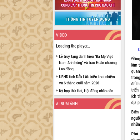
VIDEO
Loading the player...
Lễ truy tặng danh hiệu “Bà Mẹ Việt
Đồng
Nam Anh hùng” và trao Huân chương
làm t
Lao động
quan
UBND tỉnh Đắk Lắk triển khai nhiệm
trong
vụ 6 tháng cuối năm 2026
để th
triển
Kỳ họp thứ Hai, Hội đồng nhân dân
ích 
tỉnh khóa XI quyết nghị nhiều nội dung
địa 
quan trọng
ALBUM ẢNH
Bí thư Tỉnh ủy Lương Nguyễn Minh
Biên 
Triết thăm, tặng quà người có công với
nguồ
cách mạng
những
Rà soát, hoàn thiện hệ thống thiết chế
Phó 
văn hóa, thể thao đáp ứng yêu cầu
phục