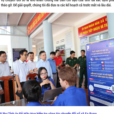
 tháo gỡ. Để giải quyết, chúng tôi đã đưa ra các kế hoạch cả trước mắt và lâu dài.
Bí thư Tỉnh ủy Đỗ Hữu Huy kiểm tra công tác chuyển đổi số xã Ea Bung