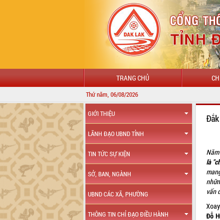
TRANG CHỦ
CH
Thứ năm, 06/08/2026
GIỚI THIỆU
Đắk
LÃNH ĐẠO UBND TỈNH
Năm 
TIN TỨC SỰ KIỆN
là "c
mang
SỞ, BAN, NGÀNH
nhữn
vấn 
UBND CÁC XÃ, PHƯỜNG
Xoay
THÔNG TIN CHỈ ĐẠO ĐIỀU HÀNH
Đỗ H