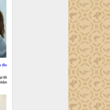
a đều
i tất
 nhằm