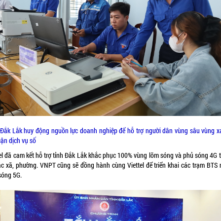
 Đắk Lắk huy động nguồn lực doanh nghiệp để hỗ trợ người dân vùng sâu vùng x
cận dịch vụ số
tel đã cam kết hỗ trợ tỉnh Đắk Lắk khắc phục 100% vùng lõm sóng và phủ sóng 4G tạ
ác xã, phường. VNPT cũng sẽ đồng hành cùng Viettel để triển khai các trạm BTS
sóng 5G.