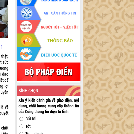
í
 thật,
ết sức
hương
hỉ đạo
iết để
ng lợi
BÌNH CHỌN
quyền
Xin ý kiến đánh giá về giao diện, nội
dung, chất lượng cung cấp thông tin
là về
của Cổng thông tin điện tử tỉnh
quyết
Rất tốt
Tốt
 chất
Trung bình
i tập