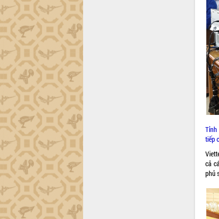
Tháo gỡ những vướng mắc, đẩy mạnh
công tác cải cách thủ tục hành chính
tại Trung tâm Phục vụ hành chính
công tỉnh
Đắk Lắk: Tôn vinh 46 giải pháp tại Hội
thi Sáng tạo Kỹ thuật 2024 - 2025
Đắk Lắk rà soát, điều chỉnh Đề án 190
về phát triển nuôi trồng thủy sản
Phó Chủ tịch UBND tỉnh Đắk Lắk
Trương Công Thái kiểm tra thực địa
Dự án cao tốc Khánh Hòa - Buôn Ma
Thuột
Tỉnh
Định vị cà phê Việt Nam như một “di
tiếp 
sản sống” trong dòng chảy toàn cầu
Viet
Xây dựng nông thôn mới: Nâng cao đời
cả c
sống người dân từ những mô hình thiết
phủ 
thực
Quyết liệt tháo gỡ vướng mắc, đẩy
nhanh tiến độ các dự án trọng điểm
trong Khu kinh tế Nam Phú Yên