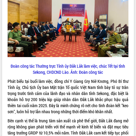
ĐIỂM TIN VĂN BẢN
QUY HOẠCH - KẾ HOẠCH
Đoàn công tác Thường trực Tỉnh ủy Đắk Lắk làm việc, chúc Tết tại tỉnh
Sekong, CHDCND Lào. Ảnh: Đoàn công tác
Phát biểu tại buổi làm việc, đồng chí Y Giang Gry Niê Knơng, Phó Bí thư
Tỉnh ủy, Chủ tịch Ủy ban Mặt trận Tổ quốc Việt Nam tỉnh bày tỏ sự trân
trọng trước tình cảm của lãnh đạo và nhân dân tỉnh Sekong, đặc biệt là
khoản hỗ trợ 200 triệu kip giúp nhân dân Đắk Lắk khắc phục hậu quả
thiên tai cuối năm 2025. Đây là minh chứng rõ nét cho tình đoàn kết "keo
sơn", luôn hỗ trợ lẫn nhau trong những thời điểm khó khăn nhất.
Bên cạnh vị thế là trung tâm sản xuất cà phê thế giới, Đắk Lắk đang mở
rộng không gian phát triển với thế mạnh về kinh tế biển và đặt mục tiêu
tăng trưởng GRDP từ 10,5% mỗi năm. Tỉnh Đắk Lắk cam kết tiếp tục phối