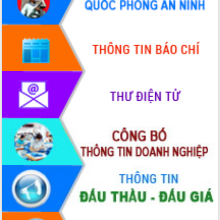
Đẩy mạnh cải cách hành chính, quyết
tâm đạt được mục tiêu tăng trưởng
hai con số trong năm 2026
Tổ chức trang trọng Lễ hội Đền thờ
Lương Văn Chánh năm 2026
Phó Bí thư Tỉnh ủy Đắk Lắk Đỗ Hữu
Huy giữ chức Bí thư Đảng ủy Ủy Ban
Nhân dân tỉnh
Bệnh án điện tử thúc đẩy chuyển đổi
số y tế tại Đắk Lắk
Chuyển đổi số thư viện: Mở rộng
không gian tri thức trong thời đại số
Đánh giá, rút kinh nghiệm công tác tổ
chức diễn tập trước ngày bầu cử
Chương trình “Gặp gỡ hữu nghị –
Friendship Meeting New Year 2026”
Bầu cử Quốc hội và HĐND: Cử tri Đắk
Lắk gửi gắm niềm tin, kỳ vọng vào lá
phiếu
Đắk Lắk sẵn sàng các điều kiện cho