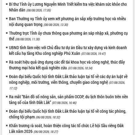
nhanh tiến độ các dự án trọng điểm
Bí thư Tỉnh ủy Lương Nguyễn Minh Triết kiểm tra việc khám sức khỏe cho
trong Khu kinh tế Nam Phú Yên
Nhân dân
(08/08/2026, 17:05)
Hòn Yến phát triển du lịch gắn với bảo
Ban Thường vụ Tỉnh ủy xem xét phương án sắp xếp trường học và nhiều
tồn biển
nội dung quan trọng
(08/08/2026, 13:30)
Lấy ý kiến điều chỉnh Quy hoạch tỉnh
Thường trực Tỉnh ủy chưa thông qua phương án sáp nhập xã, phường cụ
Đắk Lắk thời kỳ 2021-2030, tầm nhìn
thể
(08/08/2026, 11:30)
đến năm 2050
UBND tỉnh làm việc với Chủ đầu tư dự án Đầu tư xây dựng và kinh doanh
Phát động chiến dịch 30 ngày đêm
kết cấu hạ tầng Khu công nghiệp Phú Xuân
(07/08/2026, 19:47)
giải phóng mặt bằng Tuyến đường bộ
ven biển
Rà soát hiệu quả ứng dụng các đề tài khoa học và công nghệ, thúc đẩy
thương mại hóa kết quả nghiên cứu
Đắk Lắk nỗ lực thúc đẩy tăng trưởng
(07/08/2026, 18:34)
kinh tế từ 10% trở lên trong Quý
Đoàn đại biểu Quốc hội tỉnh Đắk Lắk thảo luận tại tổ về các dự án luật về
II/2026
nông nghiệp, môi trường, viễn thông, chuyển giao công nghệ
(07/08/2026,
Đắk Lắk ký kết thỏa thuận hợp tác về
17:12)
chuyển đổi số giai đoạn 2026 – 2030
Ra mắt “Bản đồ số nông sản, sản phẩm OCOP, du lịch thôn buôn trên nền
với Tập đoàn Bưu chính Viễn thông
tảng số của tỉnh Đắk Lắk”
(07/08/2026, 16:46)
Việt Nam
Đoàn đại biểu Quốc hội tỉnh Đắk Lắk thảo luận tại tổ về công tác phòng,
Thứ trưởng Bộ Y tế làm việc với tỉnh
chống tội phạm
(06/08/2026, 18:32)
Đắk Lắk về phát triển nhân lực y tế
cho trạm y tế cấp xã
Khẩn trương rà soát, hoàn thiện công tác tổ chức Lễ hội Sầu riêng Đắk
Lắk năm 2026
(06/08/2026, 18:27)
Du lịch Đắk Lắk nâng tầm trải nghiệm