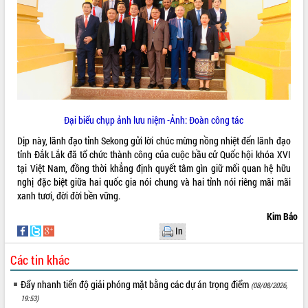
hiện nhiệm vụ quản lý tài sản công
hàng tuần
Tháo gỡ những vướng mắc, đẩy mạnh
công tác cải cách thủ tục hành chính
tại Trung tâm Phục vụ hành chính
công tỉnh
Đắk Lắk: Tôn vinh 46 giải pháp tại Hội
thi Sáng tạo Kỹ thuật 2024 - 2025
Đại biểu chụp ảnh lưu niệm -Ảnh: Đoàn công tác
Đắk Lắk rà soát, điều chỉnh Đề án 190
Dịp này, lãnh đạo tỉnh Sekong gửi lời chúc mừng nồng nhiệt đến lãnh đạo
về phát triển nuôi trồng thủy sản
tỉnh Đắk Lắk đã tổ chức thành công của cuộc bầu cử Quốc hội khóa XVI
Phó Chủ tịch UBND tỉnh Đắk Lắk
tại Việt Nam, đồng thời khẳng định quyết tâm gìn giữ mối quan hệ hữu
Trương Công Thái kiểm tra thực địa
nghị đặc biệt giữa hai quốc gia nói chung và hai tỉnh nói riêng mãi mãi
Dự án cao tốc Khánh Hòa - Buôn Ma
xanh tươi, đời đời bền vững.
Thuột
Kim Bảo
Định vị cà phê Việt Nam như một “di
In
sản sống” trong dòng chảy toàn cầu
Xây dựng nông thôn mới: Nâng cao đời
Các tin khác
sống người dân từ những mô hình thiết
thực
Đẩy nhanh tiến độ giải phóng mặt bằng các dự án trọng điểm
(08/08/2026,
Quyết liệt tháo gỡ vướng mắc, đẩy
19:53)