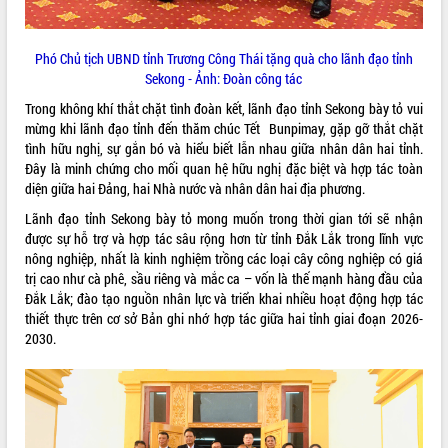
HĐND tỉnh thông qua điều chỉnh Quy
hoạch tỉnh thời kỳ 2021-2030
Hội thảo góp ý hồ sơ điều chỉnh quy
Phó Chủ tịch UBND tỉnh Trương Công Thái tặng quà cho lãnh đạo tỉnh
hoạch tỉnh Đắk Lắk thời kỳ 2021-2030,
Sekong - Ảnh: Đoàn công tác
tầm nhìn đến năm 2050
Trong không khí thắt chặt tình đoàn kết, lãnh đạo tỉnh Sekong bày tỏ vui
Nâng cao hiệu quả hoạt động của các
mừng khi lãnh đạo tỉnh đến thăm chúc Tết Bunpimay, gặp gỡ thắt chặt
doanh nghiệp nhà nước
tình hữu nghị, sự gắn bó và hiểu biết lẫn nhau giữa nhân dân hai tỉnh.
Hội nghị triển khai kết nối mạng
Đây là minh chứng cho mối quan hệ hữu nghị đặc biệt và hợp tác toàn
truyền số liệu chuyên dùng phục vụ cơ
diện giữa hai Đảng, hai Nhà nước và nhân dân hai địa phương.
quan Đảng, Nhà nước
Lãnh đạo tỉnh Sekong bày tỏ mong muốn trong thời gian tới sẽ nhận
Lễ phát động chuỗi hoạt động chung
được sự hỗ trợ và hợp tác sâu rộng hơn từ tỉnh Đắk Lắk trong lĩnh vực
tay làm sạch môi trường
nông nghiệp, nhất là kinh nghiệm trồng các loại cây công nghiệp có giá
Xã Ea Kar bước chuyển mình trong
trị cao như cà phê, sầu riêng và mắc ca – vốn là thế mạnh hàng đầu của
công tác cải cách hành chính mô hình
Đắk Lắk; đào tạo nguồn nhân lực và triển khai nhiều hoạt động hợp tác
mới
thiết thực trên cơ sở Bản ghi nhớ hợp tác giữa hai tỉnh giai đoạn 2026-
UBND tỉnh họp báo định kỳ tháng 4
2030.
năm 2026
Hội thảo khoa học “Giải pháp thúc đẩy
phát triển nền kinh tế xanh tại tỉnh
Đắk Lắk”
Tăng cường giám sát, đôn đốc thực