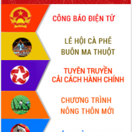
đấu có 77% xã đạt chuẩn nông thôn
mới
Chuyển đổi số 'mở đường' cho nông
nghiệp Đắk Lắk tăng trưởng bứt phá
Triển khai đồng bộ đo đạc, lập hồ sơ
địa chính, hoàn thiện cơ sở dữ liệu đất
đai
Ứng dụng sinh trắc học - Bước tiến
trong hành trình chuyển đổi số tại Đắk
Lắk
Đắk Lắk nâng cao hiệu quả công tác
Đảng từ Sổ tay đảng viên điện tử
Đắk Lắk đẩy mạnh nuôi biển công
nghệ, hướng tới phát triển thủy sản
bền vững
Tập huấn nâng cao năng lực triển khai
chuyển đổi số cho cán bộ, công chức
cấp xã
Đắk Lắk phát động hưởng ứng Ngày
Quyền của người tiêu dùng Việt Nam
2026