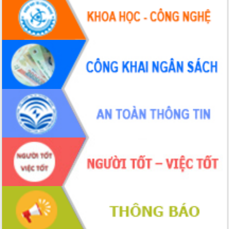
Ngày hội bầu cử đại biểu Quốc hội
khóa XVI và HĐND các cấp nhiệm kỳ
2026-2031
Đảm bảo cuộc bầu cử đại biểu Quốc
hội và đại biểu HĐND các cấp diễn ra
an toàn, hiệu quả, đúng quy định
Thủ tướng Chính phủ Phạm Minh Chính
kiểm tra, chỉ đạo hoàn thành các dự
án cao tốc và thăm khu tái định cư tại
Đắk Lắk
Sôi nổi Hội đua ngựa truyền thống Gò
Thì Thùng mừng Xuân Bính Ngọ 2026
Lãnh đạo tỉnh dâng hương tưởng niệm
tại Đập Đồng Cam đầu Xuân Bính Ngọ
Ngành nông nghiệp phấn đấu tăng
trưởng đạt 5,86% trong năm 2026
UBND tỉnh Đắk Lắk triển khai công tác
quốc phòng, quân sự địa phương năm
2026
Đắk Lắk tập trung toàn lực khắc phục
tồn tại IUU, sẵn sàng làm việc với