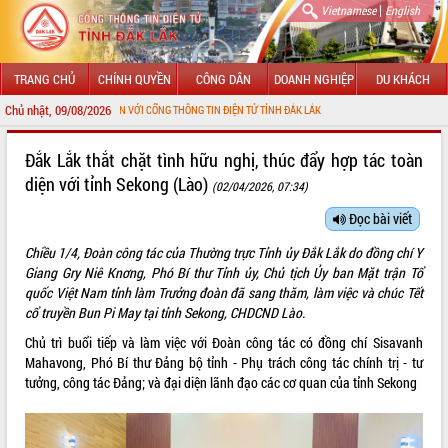
|
Vietnamese
English
TRANG CHỦ
CHÍNH QUYỀN
CÔNG DÂN
DOANH NGHIỆP
DU KHÁCH
Chủ nhật, 09/08/2026
HÀO MỪNG ĐẾN VỚI CỔNG THÔNG TIN ĐIỆN TỬ TỈNH ĐẮK LẮK
GIỚI THIỆU
Đắk Lắk thắt chặt tình hữu nghị, thúc đẩy hợp tác toàn
diện với tỉnh Sekong (Lào)
(02/04/2026, 07:34)
LÃNH ĐẠO UBND TỈNH
Đọc bài viết
TIN TỨC SỰ KIỆN
Chiều 1/4, Đoàn công tác của Thường trực Tỉnh ủy Đắk Lắk do đồng chí Y
SỞ, BAN, NGÀNH
Giang Gry Niê Knơng, Phó Bí thư Tỉnh ủy, Chủ tịch Ủy ban Mặt trận Tổ
quốc Việt Nam tỉnh làm Trưởng đoàn đã sang thăm, làm việc và chúc Tết
UBND CÁC XÃ, PHƯỜNG
cổ truyền Bun Pi May tại tỉnh Sekong, CHDCND Lào.
Chủ trì buổi tiếp và làm việc với Đoàn công tác có đồng chí Sisavanh
THÔNG TIN CHỈ ĐẠO ĐIỀU HÀNH
Mahavong, Phó Bí thư Đảng bộ tỉnh - Phụ trách công tác chính trị - tư
tưởng, công tác Đảng; và đại diện lãnh đạo các cơ quan của tỉnh Sekong
HỆ THỐNG VĂN BẢN
VĂN BẢN HĐND TỈNH