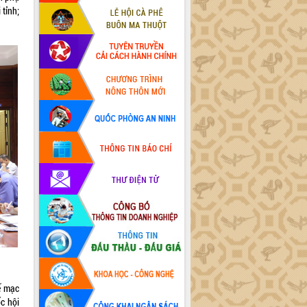
 tỉnh;
ế mạc
ốc hội