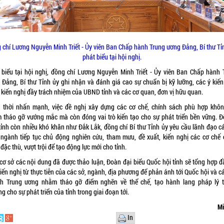
 chí Lương Nguyễn Minh Triết - Ủy viên Ban Chấp hành Trung ương Đảng, Bí thư Tỉ
phát biểu tại hội nghị.
 biểu tại hội nghị, đồng chí Lương Nguyễn Minh Triết - Ủy viên Ban Chấp hành 
 Đảng, Bí thư Tỉnh ủy ghi nhận và đánh giá cao sự chuẩn bị kỹ lưỡng, các ý kiến
, kiến nghị đầy trách nhiệm của UBND tỉnh và các cơ quan, đơn vị hữu quan.
 thời nhấn mạnh, việc đề nghị xây dựng các cơ chế, chính sách phù hợp khôn
 tháo gỡ vướng mắc mà còn đóng vai trò kiến tạo cho sự phát triển bền vững. Đố
tỉnh còn nhiều khó khăn như Đắk Lắk, đồng chí Bí thư Tỉnh ủy yêu cầu lãnh đạo cá
 ngành tiếp tục chủ động nghiên cứu, tham mưu, đề xuất, kiến nghị các cơ chế 
đặc thù, vượt trội để tạo động lực mới cho tỉnh.
 cơ sở các nội dung đã được thảo luận, Đoàn đại biểu Quốc hội tỉnh sẽ tổng hợp đ
iến nghị từ thực tiễn của các sở, ngành, địa phương để phản ánh tới Quốc hội và c
h Trung ương nhằm tháo gỡ điểm nghẽn về thể chế, tạo hành lang pháp lý 
g cho sự phát triển của tỉnh trong giai đoạn tới.
Mi
In