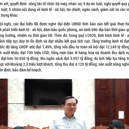
m xét, quyết định: công tác tổ chức bộ máy, nhân sự; 9 dự án luật, nghị quyết qu
luật; 5 nhóm nội dung về kinh tế - xã hội, tài chính, ngân sách, giám sát và các 
 trọng khác.
hội nghị, các đại biểu đã được nghe đại diện UBND tỉnh báo cáo kết quả thực hi
 phát triển kinh tế - xã hội, đảm bảo quốc phòng, an ninh trên địa bàn thời gian 
g hướng, nhiệm vụ thời gian tới. Theo đó, trong quý I/2026, tình hình kinh tế - 
ỉnh tiếp tục duy trì ổn định và đạt nhiều kết quả tích cực. Tăng trưởng kinh tế đ
 tốc độ tăng GRDP ước đạt 7,49%; tổng vốn đầu tư toàn xã hội đạt 12.245 tỷ đồng
h xuất khẩu đạt 700 triệu USD; tổng mức bán lẻ hàng hóa và doanh thu dịch vụ
 đạt hơn 50.658 tỷ đồng; thu ngân sách đạt 5.057 tỷ đồng; du lịch tiếp tục tăng t
cực với khoảng 2,3 triệu lượt khách, tổng thu đạt 4.120 tỷ đồng; sản xuất nông ngh
ổn định, bảo đảm kế hoạch.