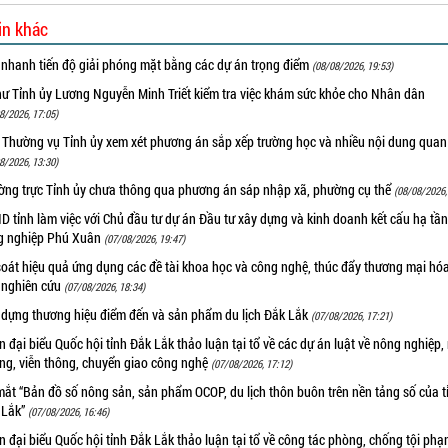
in khác
 nhanh tiến độ giải phóng mặt bằng các dự án trọng điểm
(08/08/2026, 19:53)
hư Tỉnh ủy Lương Nguyễn Minh Triết kiểm tra việc khám sức khỏe cho Nhân dân
8/2026, 17:05)
 Thường vụ Tỉnh ủy xem xét phương án sắp xếp trường học và nhiều nội dung quan
8/2026, 13:30)
ờng trực Tỉnh ủy chưa thông qua phương án sáp nhập xã, phường cụ thể
(08/08/2026,
 tỉnh làm việc với Chủ đầu tư dự án Đầu tư xây dựng và kinh doanh kết cấu hạ tầ
g nghiệp Phú Xuân
(07/08/2026, 19:47)
oát hiệu quả ứng dụng các đề tài khoa học và công nghệ, thúc đẩy thương mại hóa
 nghiên cứu
(07/08/2026, 18:34)
 dựng thương hiệu điểm đến và sản phẩm du lịch Đắk Lắk
(07/08/2026, 17:21)
 đại biểu Quốc hội tỉnh Đắk Lắk thảo luận tại tổ về các dự án luật về nông nghiệp,
ờng, viễn thông, chuyển giao công nghệ
(07/08/2026, 17:12)
ắt “Bản đồ số nông sản, sản phẩm OCOP, du lịch thôn buôn trên nền tảng số của t
 Lắk”
(07/08/2026, 16:46)
 đại biểu Quốc hội tỉnh Đắk Lắk thảo luận tại tổ về công tác phòng, chống tội ph