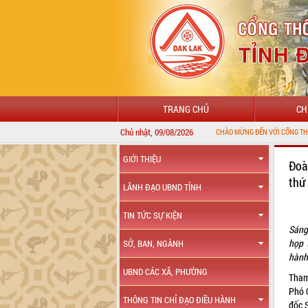
TRANG CHỦ
CH
Chủ nhật, 09/08/2026
GIỚI THIỆU
Đoà
thứ
LÃNH ĐẠO UBND TỈNH
TIN TỨC SỰ KIỆN
Sáng
họp 
SỞ, BAN, NGÀNH
hành 
UBND CÁC XÃ, PHƯỜNG
Tham
Phó 
THÔNG TIN CHỈ ĐẠO ĐIỀU HÀNH
đốc 