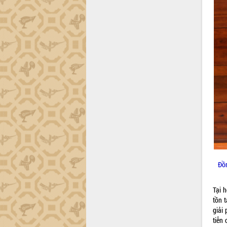
món ăn từ sầu riêng
Đắk Lắk công bố Quy hoạch và xúc
tiến đầu tư tỉnh
Ngành cá ngừ Đắk Lắk chủ động thích
ứng để giữ vững thị trường xuất khẩu
Diễn đàn Kinh tế tư nhân Việt Nam đột
phá cơ chế - Hợp tác công tư
Đề án 06 tạo bước ngoặt đột phá trong
cải cách hành chính tỉnh Đắk Lắk
Kết nối tour, đẩy mạnh chuyển đổi số
để phát triển du lịch Đắk Lắk
Khởi động Dự án Đầu tư xây dựng hạ
tầng kỹ thuật Cụm công nghiệp Tân
Tiến
Gặp mặt các cơ quan báo chí nhân Kỷ
Đồn
niệm 101 năm Ngày Báo chí Cách
mạng Việt Nam
Tại h
Đắk Lắk sơ kết 4 năm triển khai thực
tồn t
hiện Đề án 06 của Chính phủ
giải
Họp báo thông tin về Hội nghị Công bố
tiễn