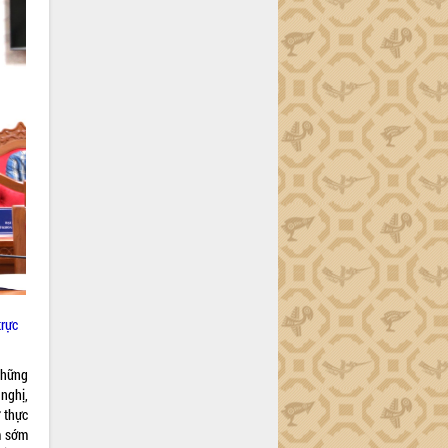
trực
 những
 nghị,
 thực
m sớm