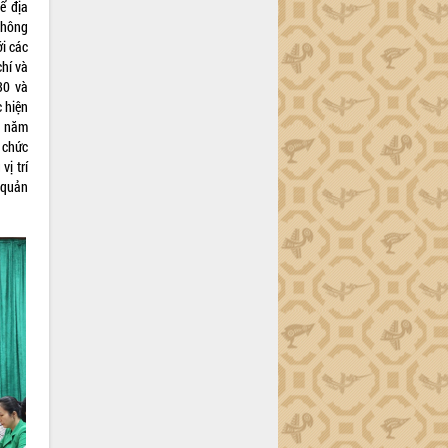
ể địa
thông
ới các
chí và
30 và
 hiện
u năm
 chức
ị trí
u quản