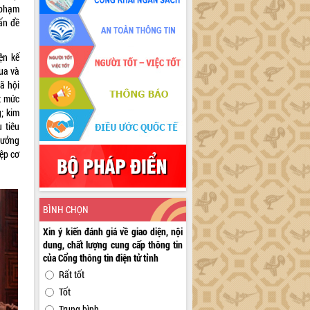
y phạm
vấn đề
ện kế
qua và
xã hội
ạt mức
; kim
 tiêu
rưởng
iệp cơ
BÌNH CHỌN
Xin ý kiến đánh giá về giao diện, nội
dung, chất lượng cung cấp thông tin
của Cổng thông tin điện tử tỉnh
Rất tốt
Tốt
Trung bình