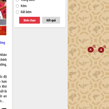
Kém
Rất kém
Bình chọn
Kết quả
Công
 Nhân
chính
ường,
ốc độ
p hơn
n khó
ất là
nh an
ực…