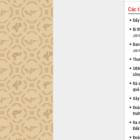
Xây dựng nông thôn mới: Nâng cao đời
sống người dân từ những mô hình thiết
Các t
thực
Đẩy
Quyết liệt tháo gỡ vướng mắc, đẩy
nhanh tiến độ các dự án trọng điểm
Bí t
trong Khu kinh tế Nam Phú Yên
(08/0
Hòn Yến phát triển du lịch gắn với bảo
Ban
tồn biển
(08/0
Lấy ý kiến điều chỉnh Quy hoạch tỉnh
Thư
Đắk Lắk thời kỳ 2021-2030, tầm nhìn
UBND
đến năm 2050
côn
Phát động chiến dịch 30 ngày đêm
giải phóng mặt bằng Tuyến đường bộ
Rà s
ven biển
quả
Đắk Lắk nỗ lực thúc đẩy tăng trưởng
Xây
kinh tế từ 10% trở lên trong Quý
Đoàn
II/2026
trư
Đắk Lắk ký kết thỏa thuận hợp tác về
Ra m
chuyển đổi số giai đoạn 2026 – 2030
Đắk
với Tập đoàn Bưu chính Viễn thông
Việt Nam
Đoàn