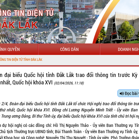
ÍNH QUYỀN
CÔNG DÂN
DOANH NGH
CHÀO MỪNG
n đại biểu Quốc hội tỉnh Đắk Lắk trao đổi thông tin trước Kỳ
 nhất, Quốc hội khóa XVI
(02/04/2026, 11:18)
Đọc bài 
 2/4, Đoàn đại biểu Quốc hội tỉnh Đắk Lắk tổ chức Hội nghị trao đổi thông tin trư
thứ nhất, Quốc hội khóa XVI. Đồng chí Lương Nguyễn Minh Triết - Ủy viên Ban
Trung ương Đảng, Bí thư Tỉnh ủy, đại biểu Quốc hội khóa XVI của tỉnh chủ trì hội ng
 dự hội nghị có các đồng chí: Hồ Thị Nguyên Thảo - Ủy viên Ban Thường vụ Tỉn
Chủ tịch Thường trực UBND tỉnh; Bùi Thanh Toàn - Ủy viên Ban Thường vụ Tỉnh ủy,
Sở Khoa học và Công nghệ; Nguyễn Thị Thu Nguyệt - Tỉnh ủy viên, Phó Trưởng đoà