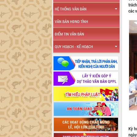
trách
HỆ THỐNG VĂN BẢN
các v
VĂN BẢN HĐND TỈNH
ĐIỂM TIN VĂN BẢN
QUY HOẠCH - KẾ HOẠCH
Kỳ h
ngày 