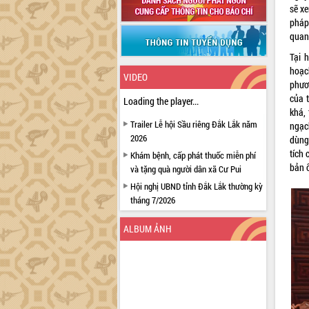
sẽ xe
pháp 
quan
Tại 
hoạch
VIDEO
phươn
của t
Loading the player...
khá,
Trailer Lễ hội Sầu riêng Đắk Lắk năm
ngạc
2026
dùng
tích 
Khám bệnh, cấp phát thuốc miễn phí
bản 
và tặng quà người dân xã Cư Pui
Hội nghị UBND tỉnh Đắk Lắk thường kỳ
tháng 7/2026
Lễ truy tặng danh hiệu “Bà Mẹ Việt
ALBUM ẢNH
Nam Anh hùng” và trao Huân chương
Lao động
UBND tỉnh Đắk Lắk triển khai nhiệm
vụ 6 tháng cuối năm 2026
Kỳ họp thứ Hai, Hội đồng nhân dân
tỉnh khóa XI quyết nghị nhiều nội dung