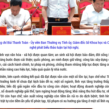
g chí Bùi Thanh Toàn - Ủy viên Ban Thường vụ Tỉnh ủy, Giám đốc Sở Khoa học và 
nghệ phát biểu thảo luận tại hội nghị.
lĩnh vực văn hóa - xã hội được quan tâm; an sinh xã hội được bảo đảm, đời sống
từng bước được cải thiện; quốc phòng, an ninh được giữ vững; công tác xây dựng 
n, cải cách hành chính, tư pháp và phòng, chống tham nhũng tiếp tục được tăng c
phần nâng cao hiệu lực, hiệu quả quản lý nhà nước.
nhiên, bên cạnh những kết quả đã đạt được vẫn còn một số tồn tại, hạn chế như: T
 trưởng kinh tế chưa đạt kịch bản đề ra; một số ngành, lĩnh vực tăng trưởng thấ
tiêu; tiến độ giải ngân vốn đầu tư công còn chậm; hoạt động doanh nghiệp cò
, số doanh nghiệp giải thể, tạm ngừng hoạt động tăng; khả năng thu hút đầu tư, nh
FDI còn hạn chế; sản xuất nông nghiệp còn tiềm ẩn rủi ro do dịch bệnh; tình hì
 trật tự còn tiềm ẩn yếu tố phức tạp, tội phạm có xu hướng gia tăng ở một số lĩnh v