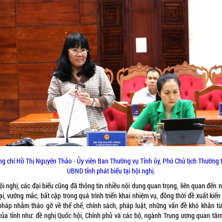
g chí Hồ Thị Nguyên Thảo - Ủy viên Ban Thường vụ Tỉnh ủy, Phó Chủ tịch Thường 
UBND tỉnh phát biểu tại hội nghị.
ội nghị, các đại biểu cũng đã thông tin nhiều nội dung quan trọng, liên quan đến
ại, vướng mắc, bất cập trong quá trình triển khai nhiệm vụ, đồng thời đề xuất kiến
 pháp nhằm tháo gỡ về thể chế, chính sách, pháp luật, những vấn đề khó khăn từ
 của tỉnh như: đề nghị Quốc hội, Chính phủ và các bộ, ngành Trung ương quan tâ