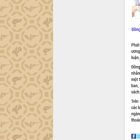
Hội thảo khoa học “Giải pháp thúc đẩy
phát triển nền kinh tế xanh tại tỉnh
Đắk Lắk”
Tăng cường giám sát, đôn đốc thực
Đồng
hiện nhiệm vụ quản lý tài sản công
hàng tuần
Phát
Tháo gỡ những vướng mắc, đẩy mạnh
ương
công tác cải cách thủ tục hành chính
luận
tại Trung tâm Phục vụ hành chính
công tỉnh
Đồng
Đắk Lắk: Tôn vinh 46 giải pháp tại Hội
nhằm
thi Sáng tạo Kỹ thuật 2024 - 2025
một 
ban,
Đắk Lắk rà soát, điều chỉnh Đề án 190
sách 
về phát triển nuôi trồng thủy sản
Phó Chủ tịch UBND tỉnh Đắk Lắk
Trên
Trương Công Thái kiểm tra thực địa
các k
Dự án cao tốc Khánh Hòa - Buôn Ma
ngàn
Thuột
thoán
Định vị cà phê Việt Nam như một “di
sản sống” trong dòng chảy toàn cầu