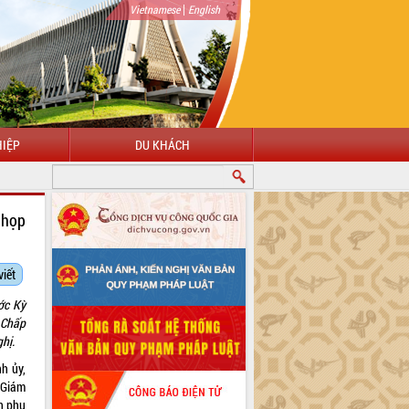
|
Vietnamese
English
IỆP
DU KHÁCH
 ĐẾN VỚI CỔNG THÔNG TIN ĐIỆN TỬ TỈNH ĐẮK LẮK
 họp
viết
ớc Kỳ
 Chấp
hị.
h ủy,
 Giám
n phụ