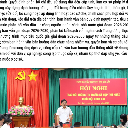
hành Quyết định phân bổ chỉ tiêu sử dụng đất đến cấp tỉnh, làm cơ sở pháp lý đ
ng xây dựng định hướng sử dụng đất trong điều chỉnh Quy hoạch tỉnh; tháo gỡ, 
iệc sửa đổi, bổ sung hoặc áp dụng linh hoạt các cơ chế, chính sách phù hợp đối v
 tồn đọng, kéo dài trên địa bàn tỉnh; ban hành văn bản quy định nguyên tắc, tiêu 
 mức phân bổ vốn đầu tư công nguồn ngân sách nhà nước giai đoạn 2026-20
g báo vốn giai đoạn 2026-2030; phân bổ kế hoạch vốn ngân sách Trung ương thực
chương trình mục tiêu quốc gia giai đoạn 2026-2030 ngay từ những tháng đầ
; sớm ban hành văn bản hướng dẫn chức năng nhiệm vụ, quyền hạn và cơ cấu tổ
Trung tâm cung ứng dịch vụ công cấp xã; văn bản hướng dẫn thống nhất về khung v
làm đối với đơn vị sự nghiệp công lập thuộc cấp xã, nhằm kịp thời đáp ứng yêu cầ
hà nước ở cơ sở…