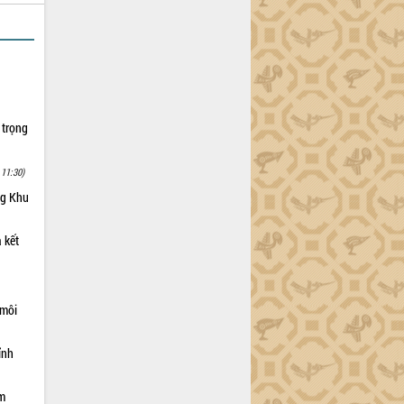
 trọng
 11:30)
ng Khu
 kết
 môi
ỉnh
ạm