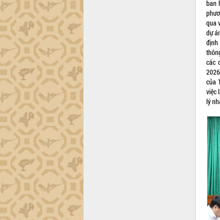
Quy hoạch và Xúc tiến đầu tư tỉnh Đắk
ban 
Lắk
phươ
Khơi thông điểm nghẽn, đẩy nhanh
qua v
giải ngân vốn khắc phục thiên tai
dự án
định
HĐND tỉnh thông qua điều chỉnh Quy
thôn
hoạch tỉnh thời kỳ 2021-2030
các 
Hội thảo góp ý hồ sơ điều chỉnh quy
2026
hoạch tỉnh Đắk Lắk thời kỳ 2021-2030,
của 
tầm nhìn đến năm 2050
việc 
Nâng cao hiệu quả hoạt động của các
lý n
doanh nghiệp nhà nước
Hội nghị triển khai kết nối mạng
truyền số liệu chuyên dùng phục vụ cơ
quan Đảng, Nhà nước
Lễ phát động chuỗi hoạt động chung
tay làm sạch môi trường
Xã Ea Kar bước chuyển mình trong
công tác cải cách hành chính mô hình
mới
UBND tỉnh họp báo định kỳ tháng 4
năm 2026