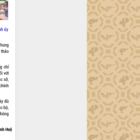
nh ủy
Trung
 thảo
g chỉ
i với
c sở,
chính
ầy đủ
ác bộ,
thông
nh Huệ