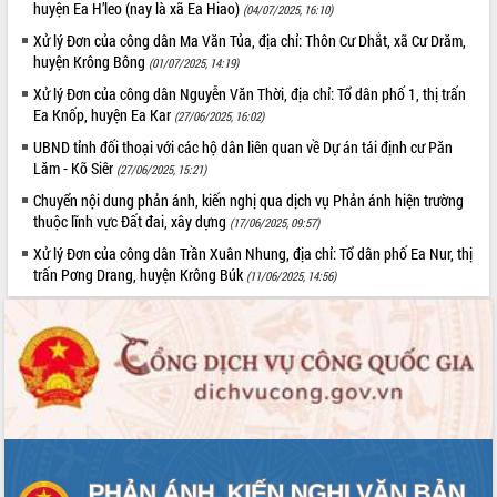
huyện Ea H’leo (nay là xã Ea Hiao)
(04/07/2025, 16:10)
VIDEO
Xử lý Đơn của công dân Ma Văn Tủa, địa chỉ: Thôn Cư Dhắt, xã Cư Drăm,
huyện Krông Bông
(01/07/2025, 14:19)
Xử lý Đơn của công dân Nguyễn Văn Thời, địa chỉ: Tổ dân phố 1, thị trấn
Ea Knốp, huyện Ea Kar
(27/06/2025, 16:02)
UBND tỉnh đối thoại với các hộ dân liên quan về Dự án tái định cư Păn
Lăm - Kõ Siêr
(27/06/2025, 15:21)
Chuyển nội dung phản ánh, kiến nghị qua dịch vụ Phản ánh hiện trường
thuộc lĩnh vực Đất đai, xây dựng
(17/06/2025, 09:57)
Trailer Lễ hội Sầu riêng Đắk Lắk năm
Xử lý Đơn của công dân Trần Xuân Nhung, địa chỉ: Tổ dân phố Ea Nur, thị
2026
trấn Pơng Drang, huyện Krông Búk
(11/06/2025, 14:56)
Khám bệnh, cấp phát thuốc miễn phí
và tặng quà người dân xã Cư Pui
Hội nghị UBND tỉnh Đắk Lắk thường kỳ
tháng 7/2026
Lễ truy tặng danh hiệu “Bà Mẹ Việt
ALBUM ẢNH
Nam Anh hùng” và trao Huân chương
Lao động
UBND tỉnh Đắk Lắk triển khai nhiệm
vụ 6 tháng cuối năm 2026