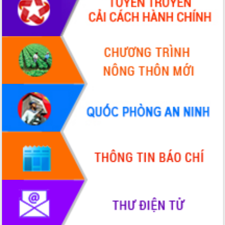
sầu riêng tại Đắk Lắk
Trình diễn nghệ thuật chế biến các
món ăn từ sầu riêng
Đắk Lắk công bố Quy hoạch và xúc
tiến đầu tư tỉnh
Ngành cá ngừ Đắk Lắk chủ động thích
ứng để giữ vững thị trường xuất khẩu
Diễn đàn Kinh tế tư nhân Việt Nam đột
phá cơ chế - Hợp tác công tư
Đề án 06 tạo bước ngoặt đột phá trong
cải cách hành chính tỉnh Đắk Lắk
Kết nối tour, đẩy mạnh chuyển đổi số
để phát triển du lịch Đắk Lắk
Khởi động Dự án Đầu tư xây dựng hạ
tầng kỹ thuật Cụm công nghiệp Tân
Tiến
Gặp mặt các cơ quan báo chí nhân Kỷ
niệm 101 năm Ngày Báo chí Cách
mạng Việt Nam
Đắk Lắk sơ kết 4 năm triển khai thực