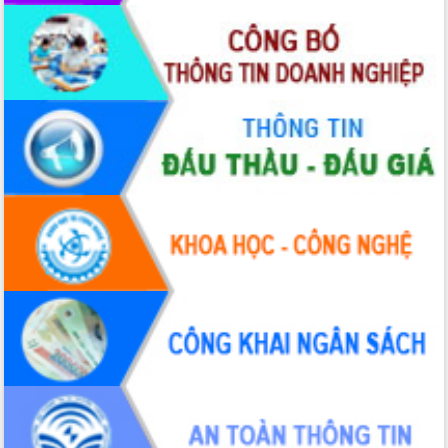
hiện Đề án 06 của Chính phủ
Họp báo thông tin về Hội nghị Công bố
Quy hoạch và Xúc tiến đầu tư tỉnh Đắk
Lắk
Khơi thông điểm nghẽn, đẩy nhanh
giải ngân vốn khắc phục thiên tai
HĐND tỉnh thông qua điều chỉnh Quy
hoạch tỉnh thời kỳ 2021-2030
Hội thảo góp ý hồ sơ điều chỉnh quy
hoạch tỉnh Đắk Lắk thời kỳ 2021-2030,
tầm nhìn đến năm 2050
Nâng cao hiệu quả hoạt động của các
doanh nghiệp nhà nước
Hội nghị triển khai kết nối mạng
truyền số liệu chuyên dùng phục vụ cơ
quan Đảng, Nhà nước
Lễ phát động chuỗi hoạt động chung
tay làm sạch môi trường
Xã Ea Kar bước chuyển mình trong
công tác cải cách hành chính mô hình
mới