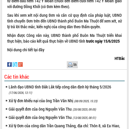
từ điểm đầu hẻm 142 Y Moan Ênuôl đến điểm cuối hẻm 142 Y Moan giao
với đường Đồng Khởi (có Đơn kèm theo).
ĐIỂM TIN VĂN BẢN
Sau khi xem xét nội dung Đơn và căn cứ quy định của pháp luật, UBND
QUY HOẠCH - KẾ HOẠCH
tỉnh chuyển Đơn trên đến UBND thành phố Buôn Ma Thuột để xem xét, xử
lý trả lời thắc mắc, kiến nghị của công dân theo thẩm quyền.
Nhận được Công văn này, UBND thành phố Buôn Ma Thuột triển khai
thực hiện, báo cáo kết quả thực hiện về UBND tỉnh
trước ngày 15/6/2025
Nội dung chi tiết
tại đây
HTBắc
In
Các tin khác
Lãnh đạo UBND tỉnh Đắk Lắk tiếp công dân định kỳ tháng 5/2026
(17/06/2026, 13:11)
Xử lý đơn khiếu nại của ông Trần Văn Nhị
(08/09/2025, 15:23)
Giải quyết đơn của ông Nguyễn Văn Thu
(20/08/2025, 09:05)
Giải quyết đơn của ông Nguyễn Văn Thu
(13/08/2025, 08:51)
Xử lý Đơn của công dân Trần Quang Thắng, địa chỉ: Thôn 8, xã Ea Hiao,