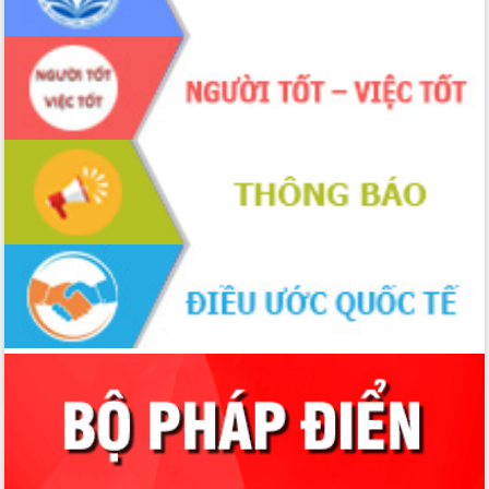
UBND tỉnh họp báo định kỳ tháng 4
năm 2026
Hội thảo khoa học “Giải pháp thúc đẩy
phát triển nền kinh tế xanh tại tỉnh
Đắk Lắk”
Tăng cường giám sát, đôn đốc thực
hiện nhiệm vụ quản lý tài sản công
hàng tuần
Tháo gỡ những vướng mắc, đẩy mạnh
công tác cải cách thủ tục hành chính
tại Trung tâm Phục vụ hành chính
công tỉnh
Đắk Lắk: Tôn vinh 46 giải pháp tại Hội
thi Sáng tạo Kỹ thuật 2024 - 2025
Đắk Lắk rà soát, điều chỉnh Đề án 190
về phát triển nuôi trồng thủy sản
Phó Chủ tịch UBND tỉnh Đắk Lắk
Trương Công Thái kiểm tra thực địa
Dự án cao tốc Khánh Hòa - Buôn Ma
Thuột