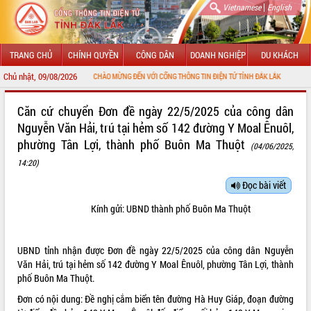
|
Vietnamese
English
TRANG CHỦ
CHÍNH QUYỀN
CÔNG DÂN
DOANH NGHIỆP
DU KHÁCH
Chủ nhật, 09/08/2026
CHÀO MỪNG ĐẾN VỚI CỔNG THÔNG TIN ĐIỆN TỬ TỈNH ĐẮK LẮK
GIỚI THIỆU
Căn cứ chuyển Đơn đề ngày 22/5/2025 của công dân
Nguyễn Văn Hải, trú tại hẻm số 142 đường Y Moal Ênuôl,
LÃNH ĐẠO UBND TỈNH
phường Tân Lợi, thành phố Buôn Ma Thuột
(04/06/2025,
TIN TỨC SỰ KIỆN
14:20)
Đọc bài viết
SỞ, BAN, NGÀNH
Kính gửi: UBND thành phố Buôn Ma Thuột
UBND CÁC XÃ, PHƯỜNG
THÔNG TIN CHỈ ĐẠO ĐIỀU HÀNH
UBND tỉnh nhận được Đơn đề ngày 22/5/2025 của công dân Nguyễn
Văn Hải, trú tại hẻm số 142 đường Y Moal Ênuôl, phường Tân Lợi, thành
HỆ THỐNG VĂN BẢN
phố Buôn Ma Thuột.
Đơn có nội dung: Đề nghị cắm biển tên đường Hà Huy Giáp, đoạn đường
VĂN BẢN HĐND TỈNH