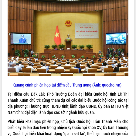
ĐIỂM TIN VĂN BẢN
QUY HOẠCH - KẾ HOẠCH
Quang cảnh phiên họp tại điểm cầu Trung ương (Ảnh: quochoi.vn).
Tại điểm cầu Đắk Lắk, Phó Trưởng Đoàn đại biểu Quốc hội tỉnh Lê Thị
Thanh Xuân chủ trì; cùng tham dự có các đại biểu Quốc hội công tác tại
địa phương; Thường trực HĐND tỉnh; lãnh đạo UBND, Ủy ban MTTQ Việt
Nam tỉnh; đại diện lãnh đạo các sở, ngành hữu quan.
Phát biểu khai mạc phiên họp, Chủ tịch Quốc hội Trần Thanh Mẫn cho
biết, đây là lần đầu tiên trong nhiệm kỳ Quốc hội khóa XV, Ủy ban Thường
vụ Quốc hội triển khai hoạt động “giám sát lại”, thể hiện trách nhiệm của