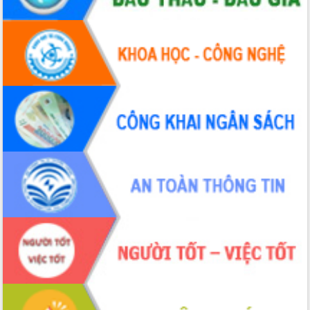
tác bầu cử tỉnh Đắk Lắk
Hội nghị Báo cáo viên Trung ương
tháng 01/2026
Phó Thủ tướng Hồ Quốc Dũng đánh giá
cao kết quả Chiến dịch Quang Trung
tại Đắk Lắk
Hội nghị Ban Chấp hành Đảng bộ tỉnh
Đắk Lắk lần thứ 2 (mở rộng)
Tập trung giải phóng mặt bằng, đẩy
nhanh tiến độ Tuyến đường bộ ven
biển
Gỡ khó, khởi công xây dựng, sửa chữa
toàn bộ nhà ở cho hộ dân đúng tiến độ
đề ra
UBND tỉnh Đắk Lắk tổng kết công tác
quốc phòng, quân sự địa phương năm
2025
Tập trung triển khai quyết liệt, đồng bộ
các giải pháp nhằm thực hiện hiệu quả
các nhiệm vụ đề ra năm 2025
Phát huy vai trò của người có uy tín