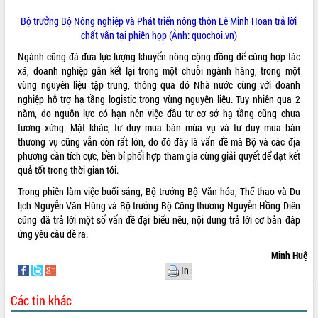
Thứ trưởng Bộ Y tế làm việc với tỉnh
Bộ trưởng Bộ Nông nghiệp và Phát triển nông thôn Lê Minh Hoan trả lời
Đắk Lắk về phát triển nhân lực y tế
chất vấn tại phiên họp (Ảnh: quochoi.vn)
cho trạm y tế cấp xã
Du lịch Đắk Lắk nâng tầm trải nghiệm
Ngành cũng đã đưa lực lượng khuyến nông cộng đồng để cùng hợp tác
du khách thông qua Hệ thống cơ sở dữ
xã, doanh nghiệp gắn kết lại trong một chuỗi ngành hàng, trong một
liệu và Bản đồ số
vùng nguyên liệu tập trung, thông qua đó Nhà nước cùng với doanh
nghiệp hỗ trợ hạ tầng logistic trong vùng nguyên liệu. Tuy nhiên qua 2
Tập huấn ứng dụng trí tuệ nhân tạo (AI)
năm, do nguồn lực có hạn nên việc đầu tư cơ sở hạ tầng cũng chưa
trong thương mại điện tử năm 2026
tương xứng. Mặt khác, tư duy mua bán mùa vụ và tư duy mua bán
Đoàn đại biểu Quốc hội tỉnh Đắk Lắk
thương vụ cũng vẫn còn rất lớn, do đó đây là vấn đề mà Bộ và các địa
trao đổi thông tin trước Kỳ họp thứ
phương cần tích cực, bền bỉ phối hợp tham gia cùng giải quyết để đạt kết
nhất, Quốc hội khóa XVI
quả tốt trong thời gian tới.
Quyết liệt cải cách hành chính, khơi
Trong phiên làm việc buổi sáng, Bộ trưởng Bộ Văn hóa, Thể thao và Du
thông nguồn lực phát triển
lịch Nguyễn Văn Hùng và Bộ trưởng Bộ Công thương Nguyễn Hồng Diên
Nâng cao hiệu lực, hiệu quả HĐND
cũng đã trả lời một số vấn đề đại biểu nêu, nội dung trả lời cơ bản đáp
tỉnh thông qua hiện đại hóa hành chính
ứng yêu cầu đề ra.
Xã Ea Phê gắn cải cách hành chính với
Minh Huệ
chuyển đổi số
In
Phó Chủ tịch Thường trực UBND tỉnh
Hồ Thị Nguyên Thảo làm việc tại Trung
Các tin khác
tâm Phục vụ hành chính công xã Ea
Phê