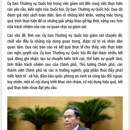
Ủy ban Thường vụ Quốc hội trong việc giám sát đến cùng việc thực hiện
VIDEO
các yêu cầu, kiến nghị của Quốc hội, Ủy ban Thường vụ Quốc hội. Qua đó
đánh giá một cách toàn diện, làm rõ những khó khăn, vướng mắc trong
quá trình thực hiện để có những giải pháp tháo gỡ kịp thời, nâng cao hơn
nữa trách nhiệm của các cơ quan chịu sự giám sát.
Các vấn đề, lĩnh vực Ủy ban Thường vụ Quốc hội giám sát chuyên đề,
chất vấn đều là những nội dung quan trọng, được cử tri và nhân dân
quan tâm. Qua các báo cáo và kết quả thực tế cho thấy, việc thực hiện
các nghị quyết của Ủy ban Thường vụ Quốc hội đã đạt được nhiều kết
quả đáng ghi nhận, tạo sự chuyển biến tích cực, thể hiện sự quyết tâm,
tinh thần trách nhiệm cao của Chính phủ, Thủ tướng Chính phủ, các
Khám bệnh, cấp phát thuốc miễn phí
thành viên Chính phủ và các vị trưởng ngành, góp phần thúc đẩy phát
và tặng quà người dân xã Cư Pui
triển kinh tế - xã hội, đảm bảo quốc phòng an ninh và công tác đối ngoại;
Hội nghị UBND tỉnh Đắk Lắk thường kỳ
tuy nhiên, một số nội dung triển khai còn chậm, có nội dung hiệu quả, kết
tháng 7/2026
quả thực hiện chưa đạt yêu cầu.
Lễ truy tặng danh hiệu “Bà Mẹ Việt
Nam Anh hùng” và trao Huân chương
Lao động
ALBUM ẢNH
UBND tỉnh Đắk Lắk triển khai nhiệm
vụ 6 tháng cuối năm 2026
Kỳ họp thứ Hai, Hội đồng nhân dân
tỉnh khóa XI quyết nghị nhiều nội dung