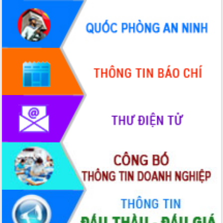
quốc phòng, quân sự địa phương năm
2026
Đắk Lắk tập trung toàn lực khắc phục
tồn tại IUU, sẵn sàng làm việc với
Đoàn thanh tra EC
Chủ tịch UBND tỉnh Tạ Anh Tuấn thăm,
chúc mừng các bệnh viện nhân Ngày
Thầy thuốc Việt Nam
Rộn ràng lễ hội truyền thống Sông
nước Đà Nông lần thứ I năm 2026
Kỳ họp Chuyên đề lần thứ Năm, HĐND
tỉnh Đắk Lắk thông qua các nghị quyết
quan trọng
Thống nhất danh sách giới thiệu ứng
cử đại biểu Quốc hội khoá XVI và đại
biểu HĐND tỉnh Đắk Lắk, nhiệm kỳ
2026-2031
Phát động hai phong trào thi đua quan
trọng trong kỷ nguyên mới
Hội nghị lần thứ tư Ban Chỉ đạo công