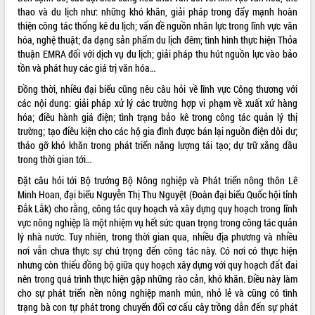
Quy hoạch và Xúc tiến đầu tư tỉnh Đắk
thao và du lịch như: những khó khăn, giải pháp trong đẩy mạnh hoàn
Lắk
thiện công tác thống kê du lịch; vấn đề nguồn nhân lực trong lĩnh vực văn
Khơi thông điểm nghẽn, đẩy nhanh
hóa, nghệ thuật; đa dạng sản phẩm du lịch đêm; tình hình thực hiện Thỏa
giải ngân vốn khắc phục thiên tai
thuận EMRA đối với dịch vụ du lịch; giải pháp thu hút nguồn lực vào bảo
HĐND tỉnh thông qua điều chỉnh Quy
tồn và phát huy các giá trị văn hóa…
hoạch tỉnh thời kỳ 2021-2030
Đồng thời, nhiều đại biểu cũng nêu câu hỏi về lĩnh vực Công thương với
Hội thảo góp ý hồ sơ điều chỉnh quy
các nội dung: giải pháp xử lý các trường hợp vi phạm về xuất xứ hàng
hoạch tỉnh Đắk Lắk thời kỳ 2021-2030,
hóa; điều hành giá điện; tình trạng bảo kê trong công tác quản lý thị
tầm nhìn đến năm 2050
trường; tạo điều kiện cho các hộ gia đình được bán lại nguồn điện dôi dư;
Nâng cao hiệu quả hoạt động của các
tháo gỡ khó khăn trong phát triển năng lượng tái tạo; dự trữ xăng dầu
doanh nghiệp nhà nước
trong thời gian tới…
Hội nghị triển khai kết nối mạng
Đặt câu hỏi tới Bộ trưởng Bộ Nông nghiệp và Phát triển nông thôn Lê
truyền số liệu chuyên dùng phục vụ cơ
Minh Hoan, đại biểu Nguyễn Thị Thu Nguyệt (Đoàn đại biểu Quốc hội tỉnh
quan Đảng, Nhà nước
Đắk Lắk) cho rằng, công tác quy hoạch và xây dựng quy hoạch trong lĩnh
Lễ phát động chuỗi hoạt động chung
vực nông nghiệp là một nhiệm vụ hết sức quan trọng trong công tác quản
tay làm sạch môi trường
lý nhà nước. Tuy nhiên, trong thời gian qua, nhiều địa phương và nhiều
nơi vẫn chưa thực sự chú trọng đến công tác này. Có nơi có thực hiện
Xã Ea Kar bước chuyển mình trong
nhưng còn thiếu đồng bộ giữa quy hoạch xây dựng với quy hoạch đất đai
công tác cải cách hành chính mô hình
nên trong quá trình thực hiện gặp những rào cản, khó khăn. Điều này làm
mới
cho sự phát triển nền nông nghiệp manh mún, nhỏ lẻ và cũng có tình
UBND tỉnh họp báo định kỳ tháng 4
trạng bà con tự phát trong chuyển đổi cơ cấu cây trồng dẫn đến sự phát
năm 2026