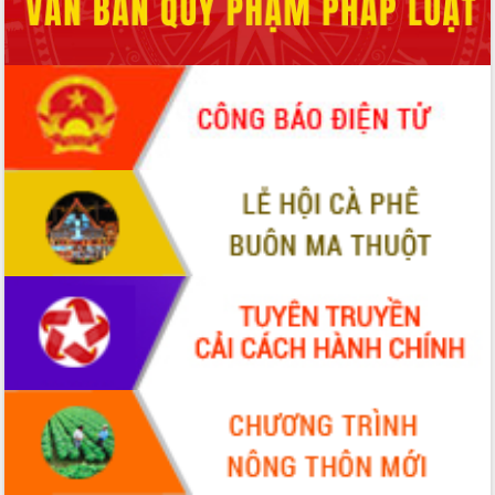
Bầu cử Quốc hội và HĐND: Cử tri Đắk
Lắk gửi gắm niềm tin, kỳ vọng vào lá
phiếu
Đắk Lắk sẵn sàng các điều kiện cho
Ngày hội bầu cử đại biểu Quốc hội
khóa XVI và HĐND các cấp nhiệm kỳ
2026-2031
Đảm bảo cuộc bầu cử đại biểu Quốc
hội và đại biểu HĐND các cấp diễn ra
an toàn, hiệu quả, đúng quy định
Thủ tướng Chính phủ Phạm Minh Chính
kiểm tra, chỉ đạo hoàn thành các dự
án cao tốc và thăm khu tái định cư tại
Đắk Lắk
Sôi nổi Hội đua ngựa truyền thống Gò
Thì Thùng mừng Xuân Bính Ngọ 2026
Lãnh đạo tỉnh dâng hương tưởng niệm
tại Đập Đồng Cam đầu Xuân Bính Ngọ
Ngành nông nghiệp phấn đấu tăng
trưởng đạt 5,86% trong năm 2026
UBND tỉnh Đắk Lắk triển khai công tác