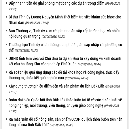
Đẩy nhanh tiến độ giải phóng mặt bằng các dự án trọng điểm
(08/08/2026,
Xây dựng nền hành chính số đồng
19:53)
hành cùng nông dân dân, doanh nghiệp
Bí thư Tỉnh ủy Lương Nguyễn Minh Triết kiểm tra việc khám sức khỏe cho
Giai đoạn 2026-2030, Đắk Lắk phấn
Nhân dân
(08/08/2026, 17:05)
đấu có 77% xã đạt chuẩn nông thôn
Ban Thường vụ Tỉnh ủy xem xét phương án sắp xếp trường học và nhiều
mới
nội dung quan trọng
(08/08/2026, 13:30)
Chuyển đổi số 'mở đường' cho nông
Thường trực Tỉnh ủy chưa thông qua phương án sáp nhập xã, phường cụ
nghiệp Đắk Lắk tăng trưởng bứt phá
thể
(08/08/2026, 11:30)
Triển khai đồng bộ đo đạc, lập hồ sơ
địa chính, hoàn thiện cơ sở dữ liệu đất
UBND tỉnh làm việc với Chủ đầu tư dự án Đầu tư xây dựng và kinh doanh
đai
kết cấu hạ tầng Khu công nghiệp Phú Xuân
(07/08/2026, 19:47)
Ứng dụng sinh trắc học - Bước tiến
Rà soát hiệu quả ứng dụng các đề tài khoa học và công nghệ, thúc đẩy
trong hành trình chuyển đổi số tại Đắk
thương mại hóa kết quả nghiên cứu
(07/08/2026, 18:34)
Lắk
Xây dựng thương hiệu điểm đến và sản phẩm du lịch Đắk Lắk
(07/08/2026,
Đắk Lắk nâng cao hiệu quả công tác
17:21)
Đảng từ Sổ tay đảng viên điện tử
Đoàn đại biểu Quốc hội tỉnh Đắk Lắk thảo luận tại tổ về các dự án luật về
Đắk Lắk đẩy mạnh nuôi biển công
nông nghiệp, môi trường, viễn thông, chuyển giao công nghệ
(07/08/2026,
nghệ, hướng tới phát triển thủy sản
17:12)
bền vững
Ra mắt “Bản đồ số nông sản, sản phẩm OCOP, du lịch thôn buôn trên nền
Tập huấn nâng cao năng lực triển khai
tảng số của tỉnh Đắk Lắk”
(07/08/2026, 16:46)
chuyển đổi số cho cán bộ, công chức