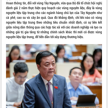
Xây dựng nông thôn mới: Nâng cao đời
Hoan thông tin, đối với vùng Tây Nguyên, vừa qua Bộ đã tổ chức hội nghị
sống người dân từ những mô hình thiết
đánh giá 2 năm thực hiện quy hoạch các vùng nguyên liệu, đây là vùng
thực
nguyên liệu tập trung cho các ngành hàng chủ lực của Tây Nguyên như
Quyết liệt tháo gỡ vướng mắc, đẩy
cà phê, cao su và cây ăn quả. Qua đó khẳng định, chỉ khi nào có vùng
nhanh tiến độ các dự án trọng điểm
nguyên liệu tập trung theo những tiêu chuẩn nhất định, có sự liên kết
trong Khu kinh tế Nam Phú Yên
giữa nông dân thông qua các hợp tác xã với các doanh nghiệp và tạo ra
những giá trị gia tăng từ những chính sách khác thì mới có được vùng
Hòn Yến phát triển du lịch gắn với bảo
nguyên liệu tập trung, để tiến dần tới xây dựng thương hiệu.
tồn biển
Lấy ý kiến điều chỉnh Quy hoạch tỉnh
Đắk Lắk thời kỳ 2021-2030, tầm nhìn
đến năm 2050
Phát động chiến dịch 30 ngày đêm
giải phóng mặt bằng Tuyến đường bộ
ven biển
Đắk Lắk nỗ lực thúc đẩy tăng trưởng
kinh tế từ 10% trở lên trong Quý
II/2026
Đắk Lắk ký kết thỏa thuận hợp tác về
chuyển đổi số giai đoạn 2026 – 2030
với Tập đoàn Bưu chính Viễn thông
Việt Nam