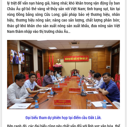
món ăn từ sầu riêng
lý triệt để vấn nạn hàng giả, hàng nhái; khó khăn trong vận động Ủy ban
Đắk Lắk công bố Quy hoạch và xúc
Châu Âu gỡ bỏ thẻ vàng về thủy sản với Việt Nam; tình trạng sụt, lún tại
tiến đầu tư tỉnh
vùng Đồng bằng sông Cửu Long; giải pháp bảo vệ thương hiệu, nhãn
hiệu, thương hiệu nông sản; nâng cao sản lượng, chất lượng phân bón;
Ngành cá ngừ Đắk Lắk chủ động thích
tháo gỡ khó khăn cho sản xuất nông sản xuất khẩu, đưa nông sản Việt
ứng để giữ vững thị trường xuất khẩu
Nam thâm nhập vào thị trường châu Âu…
Diễn đàn Kinh tế tư nhân Việt Nam đột
phá cơ chế - Hợp tác công tư
Đề án 06 tạo bước ngoặt đột phá trong
cải cách hành chính tỉnh Đắk Lắk
Kết nối tour, đẩy mạnh chuyển đổi số
để phát triển du lịch Đắk Lắk
Khởi động Dự án Đầu tư xây dựng hạ
tầng kỹ thuật Cụm công nghiệp Tân
Tiến
Gặp mặt các cơ quan báo chí nhân Kỷ
niệm 101 năm Ngày Báo chí Cách
mạng Việt Nam
Đắk Lắk sơ kết 4 năm triển khai thực
hiện Đề án 06 của Chính phủ
Đại biểu tham dự phiên họp tại điểm cầu Đắk Lắk.
Họp báo thông tin về Hội nghị Công bố
Bên cạnh đó, các đại biểu cũng nêu chất vấn đối với lĩnh vực văn hóa, thể