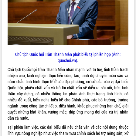
quan trọng
Bí thư Tỉnh ủy Lương Nguyễn Minh
Triết thăm, tặng quà người có công với
cách mạng
Rà soát, hoàn thiện hệ thống thiết chế
văn hóa, thể thao đáp ứng yêu cầu
LIÊN KẾT WEB
phát triển mới
Thường trực HĐND tỉnh Đắk Lắk gặp
Chủ tịch Quốc hội Trần Thanh Mẫn phát biểu tại phiên họp (Ảnh:
mặt Đoàn chuyên gia y tế TP. Hồ Chí
quochoi.vn).
Minh
THỐNG KÊ TRUY CẬP
Chủ tịch Quốc hội Trần Thanh Mẫn nhấn mạnh, với trí tuệ, tinh thần trách
Lễ truy điệu và an táng hài cốt liệt sĩ
nhiệm cao, kinh nghiệm thực tiễn công tác, trình độ chuyên môn sâu và
tại Nghĩa trang Liệt sĩ xã Sơn Hòa
Hôm nay:
10401
nắm chắc tình hình thực tế ở các địa phương, cơ sở của các vị đại biểu
Bàn giải pháp tháo gỡ khó khăn trong
Tất cả:
66096069
Quốc hội, phiên chất vấn và trả lời chất vấn sẽ diễn ra sôi nổi, trên tinh
xuất khẩu sầu riêng và triển khai quy
thần xây dựng, có nhiều thông tin phản ánh thực trạng tình hình, có
định EUDR
nhiều đề xuất, kiến nghị, hiến kế cho Chính phủ, các bộ trưởng, trưởng
Thứ trưởng Bộ Nông nghiệp và Môi
ngành trong công tác chỉ đạo, điều hành, khắc phục những hạn chế, giải
trường Nguyễn Hoàng Hiệp khảo sát
quyết những khó khăn, vướng mắc, đáp ứng mong đợi của cử tri, nhân
vùng trồng và doanh nghiệp đóng gói
dân cả nước.
sầu riêng tại Đắk Lắk
Tại phiên làm việc, các đại biểu đã nêu chất vấn về các nội dung thuộc
Trình diễn nghệ thuật chế biến các
lĩnh vực nông nghiệp như: việc tham mưu chính sách hỗ trợ nông sản; xử