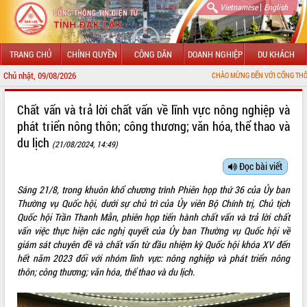
|
Vietnamese
English
TRANG CHỦ
CHÍNH QUYỀN
CÔNG DÂN
DOANH NGHIỆP
DU KHÁCH
Chủ nhật, 09/08/2026
CHÀO MỪNG ĐẾN VỚI CỔNG THÔNG TIN ĐIỆN TỬ T
GIỚI THIỆU
Chất vấn và trả lời chất vấn về lĩnh vực nông nghiệp và
phát triển nông thôn; công thương; văn hóa, thể thao và
LÃNH ĐẠO UBND TỈNH
du lịch
(21/08/2024, 14:49)
TIN TỨC SỰ KIỆN
Đọc bài viết
SỞ, BAN, NGÀNH
Sáng 21/8, trong khuôn khổ chương trình Phiên họp thứ 36 của Ủy ban
Thường vụ Quốc hội, dưới sự chủ trì của Ủy viên Bộ Chính trị, Chủ tịch
UBND CÁC XÃ, PHƯỜNG
Quốc hội Trần Thanh Mẫn, phiên họp tiến hành chất vấn và trả lời chất
vấn việc thực hiện các nghị quyết của Ủy ban Thường vụ Quốc hội về
THÔNG TIN CHỈ ĐẠO ĐIỀU HÀNH
giám sát chuyên đề và chất vấn từ đầu nhiệm kỳ Quốc hội khóa XV đến
hết năm 2023 đối với nhóm lĩnh vực: nông nghiệp và phát triển nông
HỆ THỐNG VĂN BẢN
thôn; công thương; văn hóa, thể thao và du lịch.
VĂN BẢN HĐND TỈNH