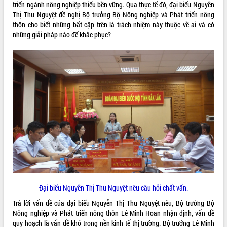
triển ngành nông nghiệp thiếu bền vững. Qua thực tế đó, đại biểu Nguyễn
Hội thảo khoa học “Giải pháp thúc đẩy
Thị Thu Nguyệt đề nghị Bộ trưởng Bộ Nông nghiệp và Phát triển nông
phát triển nền kinh tế xanh tại tỉnh
thôn cho biết những bất cập trên là trách nhiệm này thuộc về ai và có
Đắk Lắk”
những giải pháp nào để khắc phục?
Tăng cường giám sát, đôn đốc thực
hiện nhiệm vụ quản lý tài sản công
hàng tuần
Tháo gỡ những vướng mắc, đẩy mạnh
công tác cải cách thủ tục hành chính
tại Trung tâm Phục vụ hành chính
công tỉnh
Đắk Lắk: Tôn vinh 46 giải pháp tại Hội
thi Sáng tạo Kỹ thuật 2024 - 2025
Đắk Lắk rà soát, điều chỉnh Đề án 190
về phát triển nuôi trồng thủy sản
Phó Chủ tịch UBND tỉnh Đắk Lắk
Trương Công Thái kiểm tra thực địa
Dự án cao tốc Khánh Hòa - Buôn Ma
Đại biểu Nguyễn Thị Thu Nguyệt nêu câu hỏi chất vấn.
Thuột
Trả lời vấn đề của đại biểu Nguyễn Thị Thu Nguyệt nêu, Bộ trưởng Bộ
Định vị cà phê Việt Nam như một “di
Nông nghiệp và Phát triển nông thôn Lê Minh Hoan nhận định, vấn đề
sản sống” trong dòng chảy toàn cầu
quy hoạch là vấn đề khó trong nền kinh tế thị trường. Bộ trưởng Lê Minh