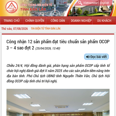
|
Vietnamese
English
TRANG CHỦ
CHÍNH QUYỀN
CÔNG DÂN
DOANH NGHIỆP
DU KHÁCH
Thứ sáu, 07/08/2026
VỚI CỔNG THÔNG TIN ĐIỆN TỬ TỈNH ĐẮK LẮK
GIỚI THIỆU
Công nhận 12 sản phẩm đạt tiêu chuẩn sản phẩm OCOP
3 – 4 sao đợt 2
(25/04/2026, 13:40)
LÃNH ĐẠO UBND TỈNH
Đọc bài viết
TIN TỨC SỰ KIỆN
Chiều 24/4, Hội đồng đánh giá, phân hạng sản phẩm OCOP cấp tỉnh tổ
SỞ, BAN, NGÀNH
chức hội nghị đánh giá đợt II năm 2025 cho các sản phẩm tiềm năng trên
địa bàn tỉnh. Phó Chủ tịch UBND tỉnh Nguyễn Thiên Văn, Chủ tịch Hội
UBND CÁC XÃ, PHƯỜNG
đồng OCOP cấp tỉnh chủ trì hội nghị.
THÔNG TIN CHỈ ĐẠO ĐIỀU HÀNH
HỆ THỐNG VĂN BẢN
VĂN BẢN HĐND TỈNH