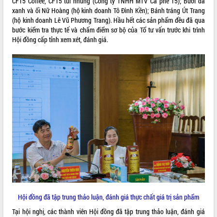
CF15 Coffee, CF15 túi nhúng (Công ty TNHH MTV Cà phê 15); Bưởi da
xanh và ổi Nữ Hoàng (hộ kinh doanh Tô Đình Kền); Bánh tráng Út Trang
VIDEO
(hộ kinh doanh Lê Vũ Phương Trang). Hầu hết các sản phẩm đều đã qua
bước kiểm tra thực tế và chấm điểm sơ bộ của Tổ tư vấn trước khi trình
Loading the player...
Hội đồng cấp tỉnh xem xét, đánh giá.
Hội nghị UBND tỉnh Đắk Lắk thường kỳ
tháng 7/2026
Lễ truy tặng danh hiệu “Bà Mẹ Việt
Nam Anh hùng” và trao Huân chương
Lao động
UBND tỉnh Đắk Lắk triển khai nhiệm
vụ 6 tháng cuối năm 2026
ALBUM ẢNH
Kỳ họp thứ Hai, Hội đồng nhân dân
tỉnh khóa XI quyết nghị nhiều nội dung
quan trọng
Bí thư Tỉnh ủy Lương Nguyễn Minh
Triết thăm, tặng quà người có công với
cách mạng
Rà soát, hoàn thiện hệ thống thiết chế
văn hóa, thể thao đáp ứng yêu cầu
Hội đồng đã tập trung thảo luận, đánh giá thực chất giá trị sản phẩm
phát triển mới
Tại hội nghị, các thành viên Hội đồng đã tập trung thảo luận, đánh giá
Thường trực HĐND tỉnh Đắk Lắk gặp
LIÊN KẾT WEB