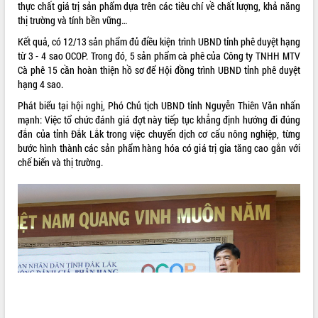
thực chất giá trị sản phẩm dựa trên các tiêu chí về chất lượng, khả năng
mặt Đoàn chuyên gia y tế TP. Hồ Chí
thị trường và tính bền vững…
Minh
Kết quả, có 12/13 sản phẩm đủ điều kiện trình UBND tỉnh phê duyệt hạng
Lễ truy điệu và an táng hài cốt liệt sĩ
từ 3 - 4 sao OCOP. Trong đó, 5 sản phẩm cà phê của Công ty TNHH MTV
tại Nghĩa trang Liệt sĩ xã Sơn Hòa
THỐNG KÊ TRUY CẬP
Cà phê 15 cần hoàn thiện hồ sơ để Hội đồng trình UBND tỉnh phê duyệt
Bàn giải pháp tháo gỡ khó khăn trong
hạng 4 sao.
xuất khẩu sầu riêng và triển khai quy
Hôm nay:
10205
Phát biểu tại hội nghị, Phó Chủ tịch UBND tỉnh Nguyễn Thiên Văn nhấn
định EUDR
Tất cả:
66022945
mạnh: Việc tổ chức đánh giá đợt này tiếp tục khẳng định hướng đi đúng
Thứ trưởng Bộ Nông nghiệp và Môi
đắn của tỉnh Đắk Lắk trong việc chuyển dịch cơ cấu nông nghiệp, từng
trường Nguyễn Hoàng Hiệp khảo sát
bước hình thành các sản phẩm hàng hóa có giá trị gia tăng cao gắn với
vùng trồng và doanh nghiệp đóng gói
chế biến và thị trường.
sầu riêng tại Đắk Lắk
Trình diễn nghệ thuật chế biến các
món ăn từ sầu riêng
Đắk Lắk công bố Quy hoạch và xúc
tiến đầu tư tỉnh
Ngành cá ngừ Đắk Lắk chủ động thích
ứng để giữ vững thị trường xuất khẩu
Diễn đàn Kinh tế tư nhân Việt Nam đột
phá cơ chế - Hợp tác công tư
Đề án 06 tạo bước ngoặt đột phá trong