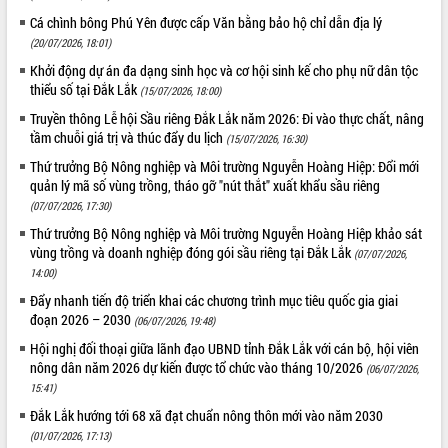
tầm nhìn đến năm 2050
Cá chình bông Phú Yên được cấp Văn bằng bảo hộ chỉ dẫn địa lý
Nâng cao hiệu quả hoạt động của các
(20/07/2026, 18:01)
doanh nghiệp nhà nước
Khởi động dự án đa dạng sinh học và cơ hội sinh kế cho phụ nữ dân tộc
Hội nghị triển khai kết nối mạng
thiểu số tại Đắk Lắk
truyền số liệu chuyên dùng phục vụ cơ
(15/07/2026, 18:00)
quan Đảng, Nhà nước
Truyền thông Lễ hội Sầu riêng Đắk Lắk năm 2026: Đi vào thực chất, nâng
Lễ phát động chuỗi hoạt động chung
tầm chuỗi giá trị và thúc đẩy du lịch
(15/07/2026, 16:30)
tay làm sạch môi trường
Thứ trưởng Bộ Nông nghiệp và Môi trường Nguyễn Hoàng Hiệp: Đổi mới
Xã Ea Kar bước chuyển mình trong
quản lý mã số vùng trồng, tháo gỡ "nút thắt" xuất khẩu sầu riêng
công tác cải cách hành chính mô hình
(07/07/2026, 17:30)
mới
Thứ trưởng Bộ Nông nghiệp và Môi trường Nguyễn Hoàng Hiệp khảo sát
UBND tỉnh họp báo định kỳ tháng 4
vùng trồng và doanh nghiệp đóng gói sầu riêng tại Đắk Lắk
(07/07/2026,
năm 2026
14:00)
Hội thảo khoa học “Giải pháp thúc đẩy
Đẩy nhanh tiến độ triển khai các chương trình mục tiêu quốc gia giai
phát triển nền kinh tế xanh tại tỉnh
đoạn 2026 – 2030
(06/07/2026, 19:48)
Đắk Lắk”
Hội nghị đối thoại giữa lãnh đạo UBND tỉnh Đắk Lắk với cán bộ, hội viên
Tăng cường giám sát, đôn đốc thực
nông dân năm 2026 dự kiến được tổ chức vào tháng 10/2026
(06/07/2026,
hiện nhiệm vụ quản lý tài sản công
15:41)
hàng tuần
Đắk Lắk hướng tới 68 xã đạt chuẩn nông thôn mới vào năm 2030
Tháo gỡ những vướng mắc, đẩy mạnh
(01/07/2026, 17:13)
công tác cải cách thủ tục hành chính