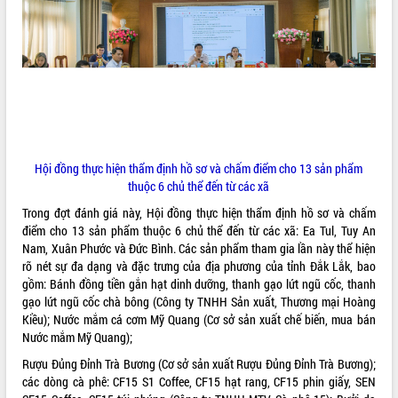
ĐIỂM TIN VĂN BẢN
QUY HOẠCH - KẾ HOẠCH
Hội đồng thực hiện thẩm định hồ sơ và chấm điểm cho 13 sản phẩm
thuộc 6 chủ thể đến từ các xã
Trong đợt đánh giá này, Hội đồng thực hiện thẩm định hồ sơ và chấm
điểm cho 13 sản phẩm thuộc 6 chủ thể đến từ các xã: Ea Tul, Tuy An
Nam, Xuân Phước và Đức Bình. Các sản phẩm tham gia lần này thể hiện
rõ nét sự đa dạng và đặc trưng của địa phương của tỉnh Đắk Lắk, bao
gồm: Bánh đồng tiền gắn hạt dinh dưỡng, thanh gạo lứt ngũ cốc, thanh
gạo lứt ngũ cốc chà bông (Công ty TNHH Sản xuất, Thương mại Hoàng
Kiều); Nước mắm cá cơm Mỹ Quang (Cơ sở sản xuất chế biến, mua bán
Nước mắm Mỹ Quang);
Rượu Đủng Đỉnh Trà Bương (Cơ sở sản xuất Rượu Đủng Đỉnh Trà Bương);
các dòng cà phê: CF15 S1 Coffee, CF15 hạt rang, CF15 phin giấy, SEN