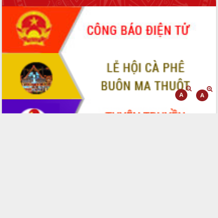
Lấy ý kiến điều chỉnh Quy hoạch tỉnh
Đắk Lắk thời kỳ 2021-2030, tầm nhìn
đến năm 2050
Phát động chiến dịch 30 ngày đêm
giải phóng mặt bằng Tuyến đường bộ
ven biển
Đắk Lắk nỗ lực thúc đẩy tăng trưởng
kinh tế từ 10% trở lên trong Quý
II/2026
Đắk Lắk ký kết thỏa thuận hợp tác về
chuyển đổi số giai đoạn 2026 – 2030
với Tập đoàn Bưu chính Viễn thông
Việt Nam
Thứ trưởng Bộ Y tế làm việc với tỉnh
Đắk Lắk về phát triển nhân lực y tế
cho trạm y tế cấp xã
Du lịch Đắk Lắk nâng tầm trải nghiệm
du khách thông qua Hệ thống cơ sở dữ
liệu và Bản đồ số
Tập huấn ứng dụng trí tuệ nhân tạo (AI)
trong thương mại điện tử năm 2026