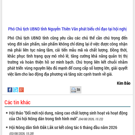
cải cách hành chính tỉnh Đắk Lắk
Kết nối tour, đẩy mạnh chuyển đổi số
để phát triển du lịch Đắk Lắk
Khởi động Dự án Đầu tư xây dựng hạ
Phó Chủ tịch UBND tỉnh Nguyễn Thiên Văn phát biểu chỉ đạo tại hội nghị
tầng kỹ thuật Cụm công nghiệp Tân
Tiến
Phó Chủ tịch UBND tỉnh cũng yêu cầu các chủ thể cần chú trọng đến
Gặp mặt các cơ quan báo chí nhân Kỷ
vòng đời sản phẩm, sản phẩm không chỉ dừng lại ở việc được công nhận
niệm 101 năm Ngày Báo chí Cách
mà phải liên tục nâng tầm, cải tiến mẫu mã và chất lượng. Đồng thời,
mạng Việt Nam
khắc phục tình trạng quy mô nhỏ lẻ, tăng cường khả năng quản trị thị
trường và hoàn thiện hồ sơ minh bạch. Chú trọng liên kết chuỗi nhằm
Đắk Lắk sơ kết 4 năm triển khai thực
phát triển vùng nguyên liệu đủ mạnh để cung cấp số lượng lớn, giải quyết
hiện Đề án 06 của Chính phủ
việc làm cho lao động địa phương và tăng sức cạnh tranh về giá.
Họp báo thông tin về Hội nghị Công bố
Quy hoạch và Xúc tiến đầu tư tỉnh Đắk
Kim Bảo
Lắk
In
Khơi thông điểm nghẽn, đẩy nhanh
Các tin khác
giải ngân vốn khắc phục thiên tai
HĐND tỉnh thông qua điều chỉnh Quy
Hội thảo “Đổi mới nội dung, nâng cao chất lượng sinh hoạt và hoạt động
hoạch tỉnh thời kỳ 2021-2030
của Chi hội Nông dân trong tình hình mới”
(04/08/2026, 15:23)
Hội thảo góp ý hồ sơ điều chỉnh quy
Hội Nông dân tỉnh Đắk Lắk sơ kết công tác 6 tháng đầu năm 2026
hoạch tỉnh Đắk Lắk thời kỳ 2021-2030,
(03/08/2026, 15:28)