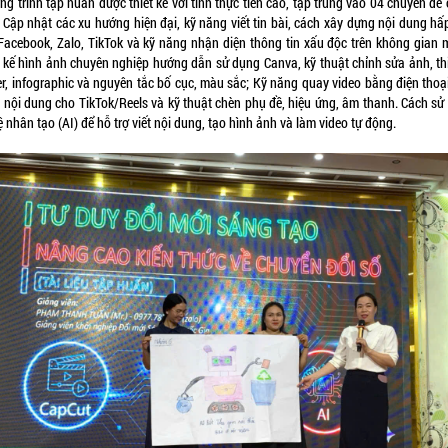
g trình tập huấn được thiết kế với tính thực tiễn cao, tập trung vào 04 chuyên đề
 Cập nhật các xu hướng hiện đại, kỹ năng viết tin bài, cách xây dựng nội dung hấ
 Facebook, Zalo, TikTok và kỹ năng nhận diện thông tin xấu độc trên không gian 
t kế hình ảnh chuyên nghiệp hướng dẫn sử dụng Canva, kỹ thuật chỉnh sửa ảnh, thi
er, infographic và nguyên tắc bố cục, màu sắc; Kỹ năng quay video bằng điện thoại
 nội dung cho TikTok/Reels và kỹ thuật chèn phụ đề, hiệu ứng, âm thanh
.
Cách sử
uệ nhân tạo (AI) để hỗ trợ viết nội dung, tạo hình ảnh và làm video tự động
.