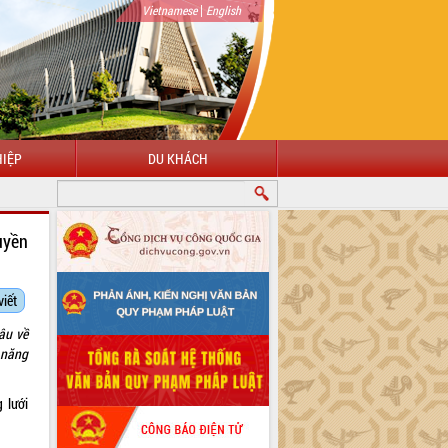
|
Vietnamese
English
IỆP
DU KHÁCH
uyền
viết
âu về
 năng
 lưới