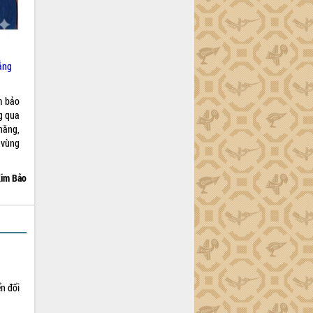
đẳng
m bảo
g qua
năng,
 vùng
im Bảo
ển đổi