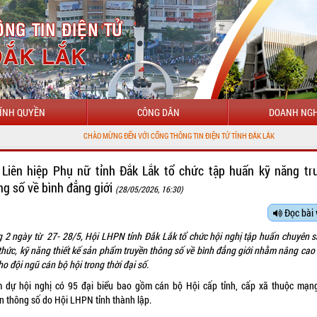
ÍNH QUYỀN
CÔNG DÂN
DOANH NGH
CHÀO MỪNG ĐẾN VỚI CỔNG THÔNG TIN ĐIỆN TỬ TỈNH ĐẮK LẮK
 Liên hiệp Phụ nữ tỉnh Đắk Lắk tổ chức tập huấn kỹ năng tr
ng số về bình đẳng giới
(28/05/2026, 16:30)
Đọc bài 
g 2 ngày từ 27- 28/5, Hội LHPN tỉnh Đắk Lắk tổ chức hội nghị tập huấn chuyên s
thức, kỹ năng thiết kế sản phẩm truyền thông số về bình đẳng giới
n
hằm nâng cao
ho đội ngũ cán bộ hội trong thời đại số.
 dự hội nghị có 95 đại biểu bao gồm cán bộ Hội cấp tỉnh, cấp xã thuộc mạng
ền thông số do Hội LHPN tỉnh thành lập
.