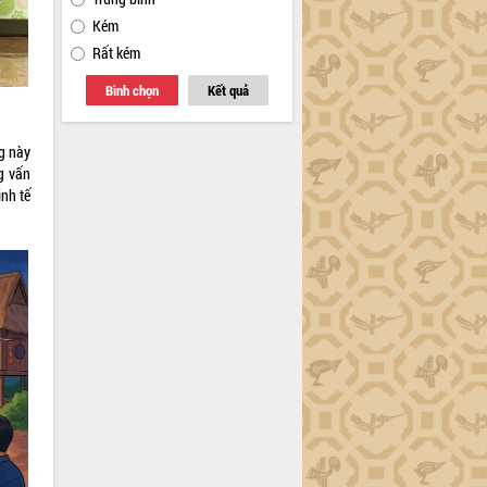
Kém
Rất kém
Bình chọn
Kết quả
ng này
g vấn
inh tế