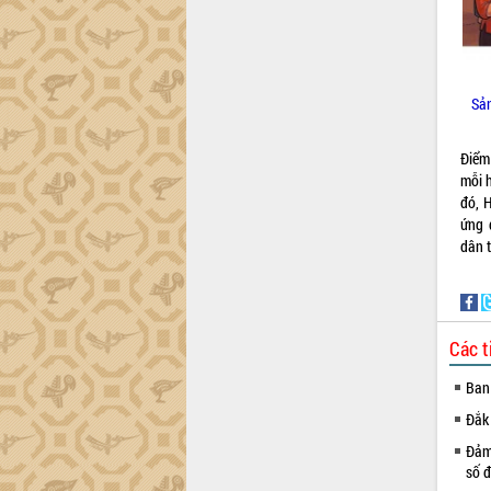
tiến đầu tư tỉnh
Ngành cá ngừ Đắk Lắk chủ động thích
ứng để giữ vững thị trường xuất khẩu
Diễn đàn Kinh tế tư nhân Việt Nam đột
phá cơ chế - Hợp tác công tư
Sản
Đề án 06 tạo bước ngoặt đột phá trong
cải cách hành chính tỉnh Đắk Lắk
Điểm
Kết nối tour, đẩy mạnh chuyển đổi số
mỗi 
để phát triển du lịch Đắk Lắk
đó, 
ứng 
Khởi động Dự án Đầu tư xây dựng hạ
dân t
tầng kỹ thuật Cụm công nghiệp Tân
Tiến
Gặp mặt các cơ quan báo chí nhân Kỷ
niệm 101 năm Ngày Báo chí Cách
mạng Việt Nam
Các t
Đắk Lắk sơ kết 4 năm triển khai thực
Ban
hiện Đề án 06 của Chính phủ
Đắk
Họp báo thông tin về Hội nghị Công bố
Quy hoạch và Xúc tiến đầu tư tỉnh Đắk
Đảm 
Lắk
số đ