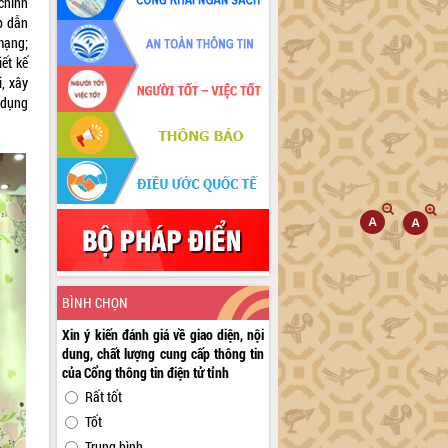
 chính
p dẫn
mạng;
ết kế
, xây
 dụng
BÌNH CHỌN
Xin ý kiến đánh giá về giao diện, nội
dung, chất lượng cung cấp thông tin
của Cổng thông tin điện tử tỉnh
Rất tốt
Tốt
Trung bình