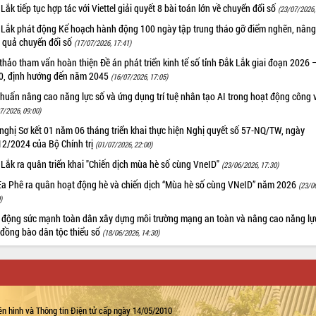
Lắk tiếp tục hợp tác với Viettel giải quyết 8 bài toán lớn về chuyển đổi số
(23/07/2026,
 Lắk phát động Kế hoạch hành động 100 ngày tập trung tháo gỡ điểm nghẽn, nâng
u quả chuyển đổi số
(17/07/2026, 17:41)
thảo tham vấn hoàn thiện Đề án phát triển kinh tế số tỉnh Đắk Lắk giai đoạn 2026 
0, định hướng đến năm 2045
(16/07/2026, 17:05)
huấn nâng cao năng lực số và ứng dụng trí tuệ nhân tạo AI trong hoạt động công 
7/2026, 09:00)
nghị Sơ kết 01 năm 06 tháng triển khai thực hiện Nghị quyết số 57-NQ/TW, ngày
12/2024 của Bộ Chính trị
(01/07/2026, 22:00)
Lắk ra quân triển khai "Chiến dịch mùa hè số cùng VneID"
(23/06/2026, 17:30)
Ea Phê ra quân hoạt động hè và chiến dịch “Mùa hè số cùng VNeID” năm 2026
(23/0
)
 động sức mạnh toàn dân xây dựng môi trường mạng an toàn và nâng cao năng lự
 đồng bào dân tộc thiểu số
(18/06/2026, 14:30)
n hình và Thông tin Điện tử cấp ngày 14/05/2010