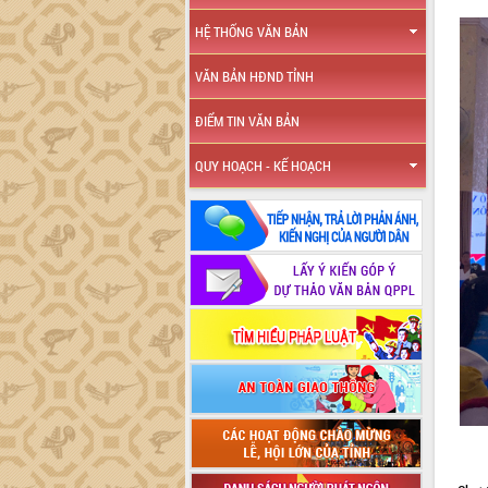
HỆ THỐNG VĂN BẢN
VĂN BẢN HĐND TỈNH
ĐIỂM TIN VĂN BẢN
QUY HOẠCH - KẾ HOẠCH