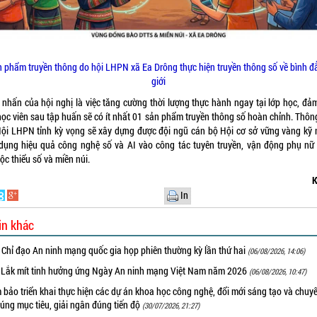
 phẩm truyền thông do hội LHPN xã Ea Drông thực hiện truyền thông số về bình 
giới
 nhấn của hội nghị là việc tăng cường thời lượng thực hành ngay tại lớp học, đả
học viên sau tập huấn sẽ có ít nhất 01 sản phẩm truyền thông số hoàn chỉnh
.
Thôn
Hội LHPN tỉnh kỳ vọng sẽ xây dựng được đội ngũ cán bộ Hội cơ sở vững vàng kỹ 
dụng hiệu quả công nghệ số và AI vào công tác tuyên truyền, vận động phụ nữ
ộc thiểu số và miền núi
.
K
In
in khác
 Chỉ đạo An ninh mạng quốc gia họp phiên thường kỳ lần thứ hai
(06/08/2026, 14:06)
 Lắk mít tinh hưởng ứng Ngày An ninh mạng Việt Nam năm 2026
(06/08/2026, 10:47)
bảo triển khai thực hiện các dự án khoa học công nghệ, đổi mới sáng tạo và chuy
úng mục tiêu, giải ngân đúng tiến độ
(30/07/2026, 21:27)