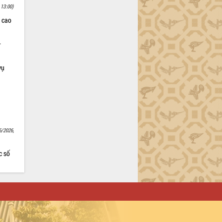
 13:00)
 cao
–
vụ
6/2026,
c số