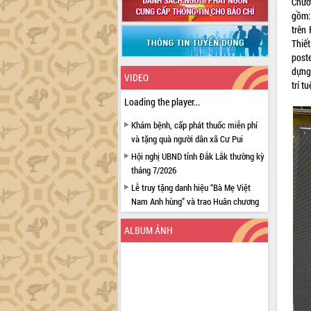
Chươn
gồm:
trên
Thiế
post
dựng
VIDEO
trí t
Loading the player...
Khám bệnh, cấp phát thuốc miễn phí
và tặng quà người dân xã Cư Pui
Hội nghị UBND tỉnh Đắk Lắk thường kỳ
tháng 7/2026
Lễ truy tặng danh hiệu “Bà Mẹ Việt
Nam Anh hùng” và trao Huân chương
Lao động
ALBUM ẢNH
UBND tỉnh Đắk Lắk triển khai nhiệm
vụ 6 tháng cuối năm 2026
Kỳ họp thứ Hai, Hội đồng nhân dân
tỉnh khóa XI quyết nghị nhiều nội dung
quan trọng
Bí thư Tỉnh ủy Lương Nguyễn Minh