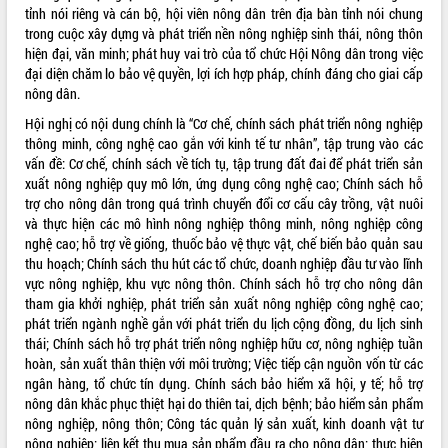
tỉnh nói riêng và cán bộ, hội viên nông dân trên địa bàn tỉnh nói chung
VIDEO
trong cuộc xây dựng và phát triển nền nông nghiệp sinh thái, nông thôn
hiện đại, văn minh; phát huy vai trò của tổ chức Hội Nông dân trong việc
Loading the player...
đại diện chăm lo bảo vệ quyền, lợi ích hợp pháp, chính đáng cho giai cấp
nông dân.
Lễ truy tặng danh hiệu “Bà Mẹ Việt
Nam Anh hùng” và trao Huân chương
Hội nghị có nội dung chính là “Cơ chế, chính sách phát triển nông nghiệp
Lao động
thông minh, công nghệ cao gắn với kinh tế tư nhân”, tập trung vào các
UBND tỉnh Đắk Lắk triển khai nhiệm
vấn đề: Cơ chế, chính sách về tích tụ, tập trung đất đai để phát triển sản
vụ 6 tháng cuối năm 2026
xuất nông nghiệp quy mô lớn, ứng dụng công nghệ cao; Chính sách hỗ
trợ cho nông dân trong quá trình chuyển đổi cơ cấu cây trồng, vật nuôi
Kỳ họp thứ Hai, Hội đồng nhân dân
và thực hiện các mô hình nông nghiệp thông minh, nông nghiệp công
tỉnh khóa XI quyết nghị nhiều nội dung
nghệ cao; hỗ trợ về giống, thuốc bảo vệ thực vật, chế biến bảo quản sau
quan trọng
ALBUM ẢNH
thu hoạch; Chính sách thu hút các tổ chức, doanh nghiệp đầu tư vào lĩnh
Bí thư Tỉnh ủy Lương Nguyễn Minh
vực nông nghiệp, khu vực nông thôn. Chính sách hỗ trợ cho nông dân
Triết thăm, tặng quà người có công với
tham gia khởi nghiệp, phát triển sản xuất nông nghiệp công nghệ cao;
cách mạng
phát triển ngành nghề gắn với phát triển du lịch cộng đồng, du lịch sinh
Rà soát, hoàn thiện hệ thống thiết chế
thái; Chính sách hỗ trợ phát triển nông nghiệp hữu cơ, nông nghiệp tuần
văn hóa, thể thao đáp ứng yêu cầu
hoàn, sản xuất thân thiện với môi trường; Việc tiếp cận nguồn vốn từ các
phát triển mới
ngân hàng, tổ chức tín dụng. Chính sách bảo hiểm xã hội, y tế; hỗ trợ
Thường trực HĐND tỉnh Đắk Lắk gặp
nông dân khắc phục thiệt hại do thiên tai, dịch bệnh; bảo hiểm sản phẩm
mặt Đoàn chuyên gia y tế TP. Hồ Chí
nông nghiệp, nông thôn; Công tác quản lý sản xuất, kinh doanh vật tư
Minh
nông nghiệp; liên kết thu mua sản phẩm đầu ra cho nông dân; thực hiện
LIÊN KẾT WEB