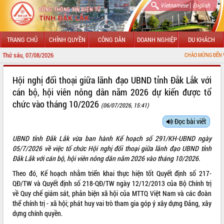
|
Vietnamese
English
TRANG CHỦ
CHÍNH QUYỀN
CÔNG DÂN
DOANH NGHIỆP
DU KHÁCH
Thứ sáu, 07/08/2026
CHÀO MỪNG ĐẾN VỚI CỔNG T
GIỚI THIỆU
Hội nghị đối thoại giữa lãnh đạo UBND tỉnh Đắk Lắk với
cán bộ, hội viên nông dân năm 2026 dự kiến được tổ
LÃNH ĐẠO UBND TỈNH
chức vào tháng 10/2026
(06/07/2026, 15:41)
TIN TỨC SỰ KIỆN
Đọc bài viết
SỞ, BAN, NGÀNH
UBND tỉnh Đắk Lắk vừa ban hành Kế hoạch số 291/KH-UBND ngày
05/7/2026 về việc tổ chức Hội nghị đối thoại giữa lãnh đạo UBND tỉnh
UBND CÁC XÃ, PHƯỜNG
Đắk Lắk với cán bộ, hội viên nông dân năm 2026 vào tháng 10/2026.
Theo đó, Kế hoạch nhằm triển khai thực hiện tốt Quyết định số 217-
THÔNG TIN CHỈ ĐẠO ĐIỀU HÀNH
QĐ/TW và Quyết định số 218-QĐ/TW ngày 12/12/2013 của Bộ Chính trị
về Quy chế giám sát, phản biện xã hội của MTTQ Việt Nam và các đoàn
HỆ THỐNG VĂN BẢN
thể chính trị - xã hội; phát huy vai trò tham gia góp ý xây dựng Đảng, xây
dựng chính quyền.
VĂN BẢN HĐND TỈNH